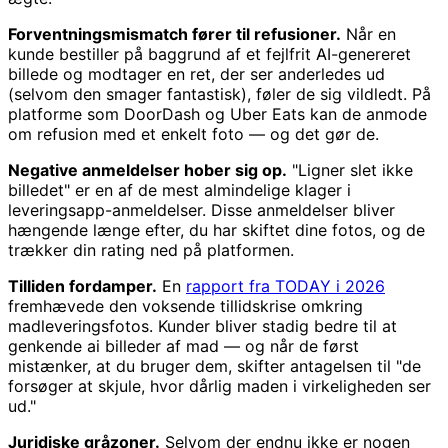
Forventningsmismatch fører til refusioner.
Når en
kunde bestiller på baggrund af et fejlfrit AI-genereret
billede og modtager en ret, der ser anderledes ud
(selvom den smager fantastisk), føler de sig vildledt. På
platforme som DoorDash og Uber Eats kan de anmode
om refusion med et enkelt foto — og det gør de.
Negative anmeldelser hober sig op.
"Ligner slet ikke
billedet" er en af de mest almindelige klager i
leveringsapp-anmeldelser. Disse anmeldelser bliver
hængende længe efter, du har skiftet dine fotos, og de
trækker din rating ned på platformen.
Tilliden fordamper.
En
rapport fra TODAY i 2026
fremhævede den voksende tillidskrise omkring
madleveringsfotos. Kunder bliver stadig bedre til at
genkende ai billeder af mad — og når de først
mistænker, at du bruger dem, skifter antagelsen til "de
forsøger at skjule, hvor dårlig maden i virkeligheden ser
ud."
Juridiske gråzoner.
Selvom der endnu ikke er nogen