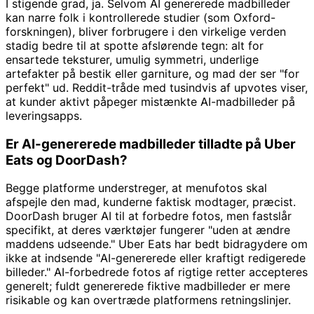
I stigende grad, ja. Selvom AI genererede madbilleder
kan narre folk i kontrollerede studier (som Oxford-
forskningen), bliver forbrugere i den virkelige verden
stadig bedre til at spotte afslørende tegn: alt for
ensartede teksturer, umulig symmetri, underlige
artefakter på bestik eller garniture, og mad der ser "for
perfekt" ud. Reddit-tråde med tusindvis af upvotes viser,
at kunder aktivt påpeger mistænkte AI-madbilleder på
leveringsapps.
Er AI-genererede madbilleder tilladte på Uber
Eats og DoorDash?
Begge platforme understreger, at menufotos skal
afspejle den mad, kunderne faktisk modtager, præcist.
DoorDash bruger AI til at forbedre fotos, men fastslår
specifikt, at deres værktøjer fungerer "uden at ændre
maddens udseende." Uber Eats har bedt bidragydere om
ikke at indsende "AI-genererede eller kraftigt redigerede
billeder." AI-forbedrede fotos af rigtige retter accepteres
generelt; fuldt genererede fiktive madbilleder er mere
risikable og kan overtræde platformens retningslinjer.