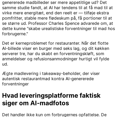
genererede madbilleder ser mere appetitlige ud? Det
samme studie fandt, at AI har tendens til at få mad til at
virke mere energitæt, end den reelt er — tilføje ekstra
pomfritter, stable mere flødeskum på, få portioner til at
se større ud. Professor Charles Spence advarede om, at
dette kunne "skabe urealistiske forventninger til mad hos
forbrugerne."
Det er kerneproblemet for restauranter. Når det flotte
AI-billede viser en burger med seks lag, og dit køkken
serverer tre, har du skabt en forventningskløft, som
anmeldelser og refusionsanmodninger hurtigt vil fylde
ud.
Ægte madlevering i takeaway-beholder, der viser
autentisk restaurantmad kontra AI-genererede
forventninger
Hvad leveringsplatforme faktisk
siger om AI-madfotos
Det handler ikke kun om forbrugernes opfattelse. De