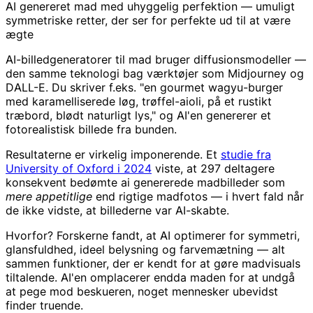
AI genereret mad med uhyggelig perfektion — umuligt
symmetriske retter, der ser for perfekte ud til at være
ægte
AI-billedgeneratorer til mad bruger diffusionsmodeller —
den samme teknologi bag værktøjer som Midjourney og
DALL-E. Du skriver f.eks. "en gourmet wagyu-burger
med karamelliserede løg, trøffel-aioli, på et rustikt
træbord, blødt naturligt lys," og AI'en genererer et
fotorealistisk billede fra bunden.
Resultaterne er virkelig imponerende. Et
studie fra
University of Oxford i 2024
viste, at 297 deltagere
konsekvent bedømte ai genererede madbilleder som
mere appetitlige
end rigtige madfotos — i hvert fald når
de ikke vidste, at billederne var AI-skabte.
Hvorfor? Forskerne fandt, at AI optimerer for symmetri,
glansfuldhed, ideel belysning og farvemætning — alt
sammen funktioner, der er kendt for at gøre madvisuals
tiltalende. AI'en omplacerer endda maden for at undgå
at pege mod beskueren, noget mennesker ubevidst
finder truende.