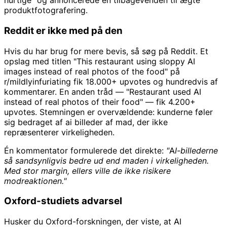
hurtige" og annoncerede en tilbagevenden til ægte
produktfotografering.
Reddit er ikke med på den
Hvis du har brug for mere bevis, så søg på Reddit. Et
opslag med titlen "This restaurant using sloppy AI
images instead of real photos of the food" på
r/mildlyinfuriating fik 18.000+ upvotes og hundredvis af
kommentarer. En anden tråd — "Restaurant used AI
instead of real photos of their food" — fik 4.200+
upvotes. Stemningen er overvældende: kunderne føler
sig bedraget af ai billeder af mad, der ikke
repræsenterer virkeligheden.
Én kommentator formulerede det direkte:
"AI-billederne
så sandsynligvis bedre ud end maden i virkeligheden.
Med stor margin, ellers ville de ikke risikere
modreaktionen."
Oxford-studiets advarsel
Husker du Oxford-forskningen, der viste, at AI