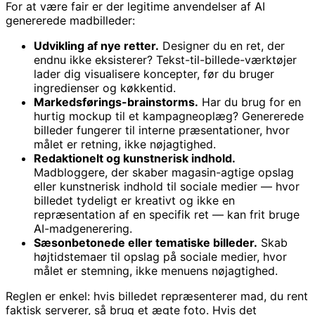
For at være fair er der legitime anvendelser af AI
genererede madbilleder:
Udvikling af nye retter.
Designer du en ret, der
endnu ikke eksisterer? Tekst-til-billede-værktøjer
lader dig visualisere koncepter, før du bruger
ingredienser og køkkentid.
Markedsførings-brainstorms.
Har du brug for en
hurtig mockup til et kampagneoplæg? Genererede
billeder fungerer til interne præsentationer, hvor
målet er retning, ikke nøjagtighed.
Redaktionelt og kunstnerisk indhold.
Madbloggere, der skaber magasin-agtige opslag
eller kunstnerisk indhold til sociale medier — hvor
billedet tydeligt er kreativt og ikke en
repræsentation af en specifik ret — kan frit bruge
AI-madgenerering.
Sæsonbetonede eller tematiske billeder.
Skab
højtidstemaer til opslag på sociale medier, hvor
målet er stemning, ikke menuens nøjagtighed.
Reglen er enkel: hvis billedet repræsenterer mad, du rent
faktisk serverer, så brug et ægte foto. Hvis det