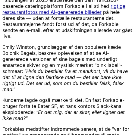
I slutningen af 2025 erstattede den San Francisco-
baserede cateringplatform Forkable i al stilhed
rigtige
restaurantfotos med AI-genererede billeder
på hele
deres site — uden at fortælle restauranterne det.
Restaurantejerne fandt først ud af det, da Forkable
sendte en e-mail,
efter
at udskiftningen allerede var gået
live.
Emily Winston, grundlægger af den populære kæde
Boichik Bagels, beskrev oplevelsen af at se AI-
genererede versioner af sine bagels med underligt
ensartede skiver og en mystisk mærket "pink label"-
schmear:
"Hvis du bestiller fra et menukort, vil du have
det til at ligne den faktiske mad — det ser bare ikke
rigtigt ud. Det ser ud, som om du bestiller falsk, falsk
mad."
Kunderne lagde også mærke til det. En fast Forkable-
bruger fortalte Eater SF, at hans kontors Slack-kanal
eksploderede:
"Er det mig, der er skør, eller ligner det
ikke mad?"
Forkables medstifter indrømmede senere, at de "var for