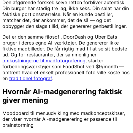
Den afgørende forskel: selve retten forbliver autentisk.
Din burger har stadig tre lag, ikke seks. Din salat har din
faktiske portionsstørrelse. Når en kunde bestiller,
matcher det, der ankommer, det de så — og det
opbygger den slags tillid, der genererer genbestillinger.
Det er den samme filosofi, DoorDash og Uber Eats
bruger i deres egne AI-værktøjer. De genererer ikke
fiktive madbilleder. De får rigtig mad til at se sit bedste
ud. Og for restauranter, der sammenligner
omkostningerne til madfotografering
, starter
forbedringsværktøjer som FoodShot ved $9/month —
omtrent hvad et enkelt professionelt foto ville koste hos
en
traditionel fotograf
.
Hvornår AI-madgenerering faktisk
giver mening
Moodboard til menuudvikling med madkonceptskitser,
der viser hvornår AI-madgenerering er passende til
brainstorming