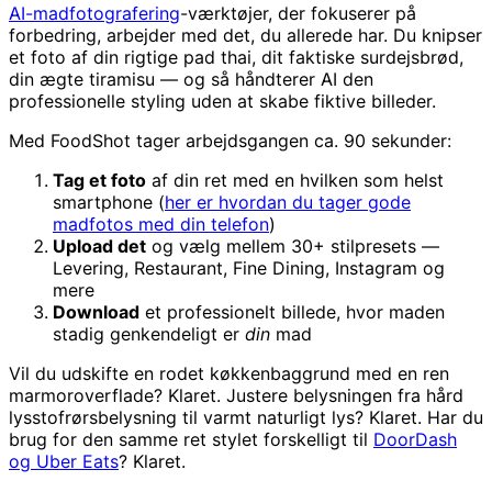
AI-madfotografering
-værktøjer, der fokuserer på
forbedring, arbejder med det, du allerede har. Du knipser
et foto af din rigtige pad thai, dit faktiske surdejsbrød,
din ægte tiramisu — og så håndterer AI den
professionelle styling uden at skabe fiktive billeder.
Med FoodShot tager arbejdsgangen ca. 90 sekunder:
Tag et foto
af din ret med en hvilken som helst
smartphone (
her er hvordan du tager gode
madfotos med din telefon
)
Upload det
og vælg mellem 30+ stilpresets —
Levering, Restaurant, Fine Dining, Instagram og
mere
Download
et professionelt billede, hvor maden
stadig genkendeligt er
din
mad
Vil du udskifte en rodet køkkenbaggrund med en ren
marmoroverflade? Klaret. Justere belysningen fra hård
lysstofrørsbelysning til varmt naturligt lys? Klaret. Har du
brug for den samme ret stylet forskelligt til
DoorDash
og Uber Eats
? Klaret.