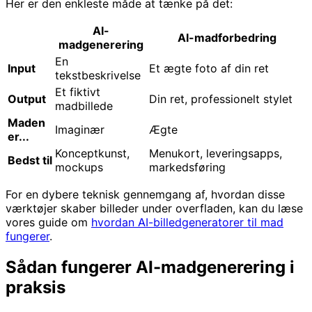
Her er den enkleste måde at tænke på det:
AI-
AI-madforbedring
madgenerering
En
Input
Et ægte foto af din ret
tekstbeskrivelse
Et fiktivt
Output
Din ret, professionelt stylet
madbillede
Maden
Imaginær
Ægte
er...
Konceptkunst,
Menukort, leveringsapps,
Bedst til
mockups
markedsføring
For en dybere teknisk gennemgang af, hvordan disse
værktøjer skaber billeder under overfladen, kan du læse
vores guide om
hvordan AI-billedgeneratorer til mad
fungerer
.
Sådan fungerer AI-madgenerering i
praksis