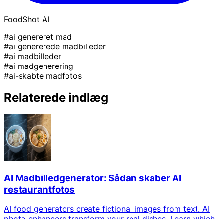
FoodShot AI
#ai genereret mad
#ai genererede madbilleder
#ai madbilleder
#ai madgenerering
#ai-skabte madfotos
Relaterede indlæg
AI Madbilledgenerator: Sådan skaber AI
restaurantfotos
AI food generators create fictional images from text. AI
photo enhancers transform your real dishes. Learn which