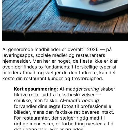
AI genererede madbilleder er overalt i 2026 — på
leveringsapps, sociale medier og restauranters
hjemmesider. Men her er noget, de fleste ikke er klar
over: der findes to fundamentalt forskellige typer ai
billeder af mad, og vælger du den forkerte, kan det
koste din restaurant kunder og troværdighed.
Kort opsummering:
AI-mad
generering
skaber
fiktive retter ud fra tekstbeskrivelser —
smukke, men falske. AI-mad
forbedring
forvandler dine ægte fotos til professionelle
billeder, mens den faktiske ret bevares intakt.
For restauranter, der sælger rigtig mad til
rigtige mennesker, er forbedring næsten altid
det rigtige valg. Her er grunden.