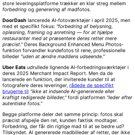
store leveringsplatforme trækker en klar streg mellem
forbedring
og
generering
af madfotos.
DoorDash
lancerede AI-fotoværktøjer i april 2025, men
med et specifikt fokus:
"forbedring af belysning,
opløsning, framing og anretning — for at hjælpe
restauranter med at præsentere deres retter mere
præcist."
Deres Background Enhanced Menu Photos-
funktion forvandler kundefotos til rene, professionelle
billeder
"uden at ændre maddens udseende."
Uber Eats
udrullede lignende AI-forbedringsværktøjer i
deres 2025 Merchant Impact Report. Men da de
lancerede en funktion, der inviterede kunder til at
fotografere deres leveringer,
rådede de specifikt
brugerne til
"ikke at indsende AI-genererede eller
kraftigt redigerede billeder,"
fordi platformen
"leder efter
autentiske fotos."
Begge platforme deler det samme princip: fotos skal
præcist afspejle den ret, kunden faktisk modtager.
Forbedring, der får din rigtige mad til at se bedre ud?
Tilskyndet. AI genererede madbilleder af retter, der ikke