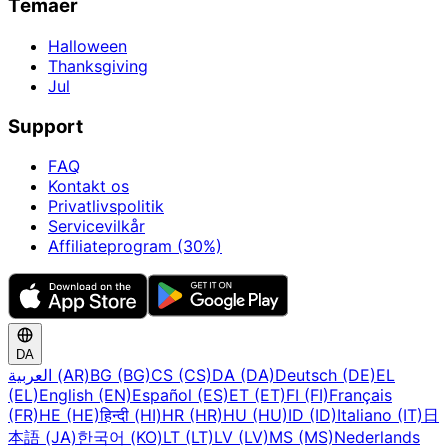
Temaer
Halloween
Thanksgiving
Jul
Support
FAQ
Kontakt os
Privatlivspolitik
Servicevilkår
Affiliateprogram (30%)
DA
العربية (AR)
BG (BG)
CS (CS)
DA (DA)
Deutsch (DE)
EL
(EL)
English (EN)
Español (ES)
ET (ET)
FI (FI)
Français
(FR)
HE (HE)
हिन्दी (HI)
HR (HR)
HU (HU)
ID (ID)
Italiano (IT)
日
本語 (JA)
한국어 (KO)
LT (LT)
LV (LV)
MS (MS)
Nederlands