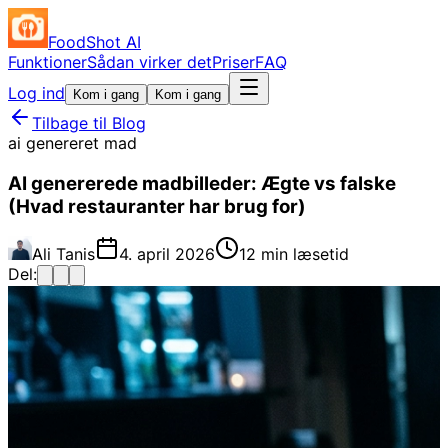
FoodShot AI
Funktioner
Sådan virker det
Priser
FAQ
Log ind
Kom i gang
Kom i gang
Tilbage til Blog
ai genereret mad
AI genererede madbilleder: Ægte vs falske
(Hvad restauranter har brug for)
Ali Tanis
4. april 2026
12 min læsetid
Del: