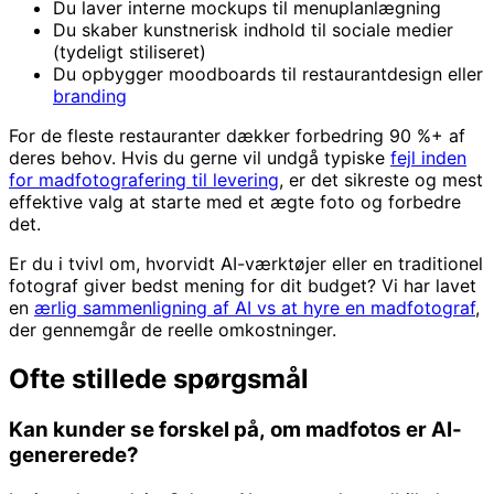
Du laver interne mockups til menuplanlægning
Du skaber kunstnerisk indhold til sociale medier
(tydeligt stiliseret)
Du opbygger moodboards til restaurantdesign eller
branding
For de fleste restauranter dækker forbedring 90 %+ af
deres behov. Hvis du gerne vil undgå typiske
fejl inden
for madfotografering til levering
, er det sikreste og mest
effektive valg at starte med et ægte foto og forbedre
det.
Er du i tvivl om, hvorvidt AI-værktøjer eller en traditionel
fotograf giver bedst mening for dit budget? Vi har lavet
en
ærlig sammenligning af AI vs at hyre en madfotograf
,
der gennemgår de reelle omkostninger.
Ofte stillede spørgsmål
Kan kunder se forskel på, om madfotos er AI-
genererede?