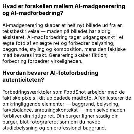
Hvad er forskellen mellem AI-madgenerering
og AI-madforbedring?
AI-madgenerering skaber et helt nyt billede ud fra en
tekstbeskrivelse — maden på billedet har aldrig
eksisteret. AI-madforbedring tager udgangspunkt i et
ægte foto af en ægte ret og forbedrer belysning,
baggrunde, styling og komposition, mens den faktiske
mad bevares intakt. Generering skaber fiktion;
forbedring forbedrer virkeligheden.
Hvordan bevarer AI-fotoforbedring
autenticiteten?
Forbedringsværktøjer som FoodShot arbejder med de
faktiske pixels i dit uploadede madfoto. AI'en justerer de
omkringliggende elementer — baggrund, belysning,
farvebalance, anretningskontekst — men selve maden
forbliver din rigtige ret. Din burger ligner stadig din
burger, blot fotograferet som om du havde
studiebelysning og en professionel baggrund.