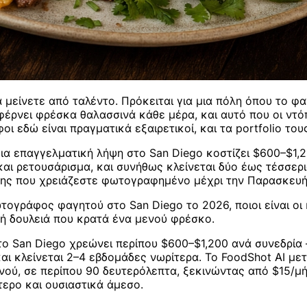
μείνετε από ταλέντο. Πρόκειται για μια πόλη όπου το φα
υ φέρνει φρέσκα θαλασσινά κάθε μέρα, και αυτό που οι ντ
ι εδώ είναι πραγματικά εξαιρετικοί, και τα portfolio του
μια επαγγελματική λήψη στο San Diego κοστίζει $600–$1,2
 και ρετουσάρισμα, και συνήθως κλείνεται δύο έως τέσσερ
ρίτης που χρειάζεστε φωτογραφημένο μέχρι την Παρασκευή;
ογράφος φαγητού στο San Diego το 2026, ποιοι είναι οι 
ή δουλειά που κρατά ένα μενού φρέσκο.
 San Diego χρεώνει περίπου $600–$1,200 ανά συνεδρία 
αι κλείνεται 2–4 εβδομάδες νωρίτερα. Το FoodShot AI με
μενού, σε περίπου 90 δευτερόλεπτα, ξεκινώντας από $15/
ερο και ουσιαστικά άμεσο.