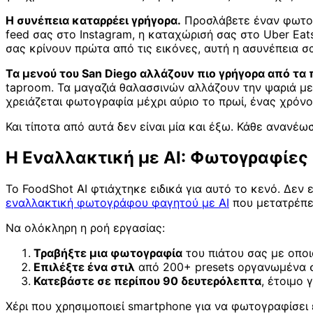
Η συνέπεια καταρρέει γρήγορα.
Προσλάβετε έναν φωτογρά
feed σας στο Instagram, η καταχώρισή σας στο Uber Eat
σας κρίνουν πρώτα από τις εικόνες, αυτή η ασυνέπεια σ
Τα μενού του San Diego αλλάζουν πιο γρήγορα από τα
taproom. Τα μαγαζιά θαλασσινών αλλάζουν την ψαριά με
χρειάζεται φωτογραφία μέχρι αύριο το πρωί, ένας χρό
Και τίποτα από αυτά δεν είναι μία και έξω. Κάθε ανανέω
Η Εναλλακτική με AI: Φωτογραφίες
Το FoodShot AI φτιάχτηκε ειδικά για αυτό το κενό. Δεν 
εναλλακτική φωτογράφου φαγητού με AI
που μετατρέπει
Να ολόκληρη η ροή εργασίας:
Τραβήξτε μια φωτογραφία
του πιάτου σας με οποι
Επιλέξτε ένα στιλ
από 200+ presets οργανωμένα στι
Κατεβάστε σε περίπου 90 δευτερόλεπτα
, έτοιμο 
Χέρι που χρησιμοποιεί smartphone για να φωτογραφίσει 