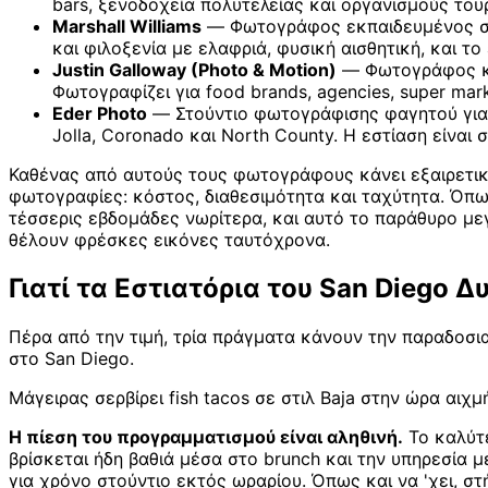
bars, ξενοδοχεία πολυτελείας και οργανισμούς τουρισ
Marshall Williams
— Φωτογράφος εκπαιδευμένος στο B
και φιλοξενία με ελαφριά, φυσική αισθητική, και το
Justin Galloway (Photo & Motion)
— Φωτογράφος και
Φωτογραφίζει για food brands, agencies, super mark
Eder Photo
— Στούντιο φωτογράφισης φαγητού για εστ
Jolla, Coronado και North County. Η εστίαση είναι
Καθένας από αυτούς τους φωτογράφους κάνει εξαιρετική
φωτογραφίες: κόστος, διαθεσιμότητα και ταχύτητα. Όπως 
τέσσερις εβδομάδες νωρίτερα, και αυτό το παράθυρο μεγ
θέλουν φρέσκες εικόνες ταυτόχρονα.
Γιατί τα Εστιατόρια του San Diego
Πέρα από την τιμή, τρία πράγματα κάνουν την παραδοσι
στο San Diego.
Μάγειρας σερβίρει fish tacos σε στιλ Baja στην ώρα αιχ
Η πίεση του προγραμματισμού είναι αληθινή.
Το καλύτε
βρίσκεται ήδη βαθιά μέσα στο brunch και την υπηρεσία 
για χρόνο στούντιο εκτός ωραρίου. Όπως και να 'χει, σ