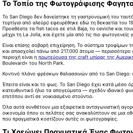
Το Τοπίο της Φωτογράφισης Φαγητο
Το San Diego δεν δανείστηκε τη γαστρονομική του ταυτότ
τορτίγια από αλεύρι) εφευρέθηκε εδώ τη δεκαετία του 198
Προσθέστε τα fish tacos σε στιλ Baja, το ceviche και το
μέχρι τη La Jolla, και έχετε μία από τις πιο φωτογενεί
Είναι επίσης σοβαρή επιχείρηση. Το σύστημα τροφίμων 
και απασχολεί πάνω από 217.000 άτομα — περισσότερο α
περιοχή είναι η
πρωτεύουσα της craft μπίρας της Αμερικ
Boulevard» του North Park.
Κοντινό πλάνο φρέσκων θαλασσινών από το San Diego: α
Έπειτα είναι και το φως. Το San Diego έχει κατά μέσο
κατευθυντικό ήλιο τα απογεύματα — σχεδόν ιδανικό φυσ
επιτόπου αντί σε νοικιασμένο στούντιο.
Όλα αυτά συνθέτουν μια εξαιρετικά ανταγωνιστική αγορά
οικονομία όπου οι πελάτες σας ανακαλύπτουν σε μια οθ
που πραγματικά κοστίζουν αυτές οι φωτογραφίες.
Τι Χρεώνει Πραγματικά Ένας Φωτογ