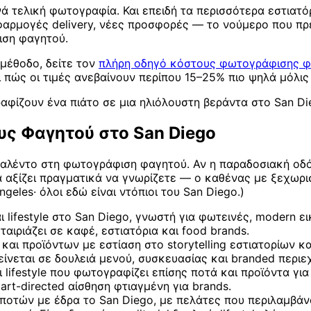
ά τελική φωτογραφία. Και επειδή τα περισσότερα εστιατό
ρμογές delivery, νέες προσφορές — το νούμερο που πρέπ
ιση φαγητού.
 μέθοδο, δείτε τον
πλήρη οδηγό κόστους φωτογράφισης 
 πώς οι τιμές ανεβαίνουν περίπου 15–25% πιο ψηλά μόλις
φίζουν ένα πιάτο σε μια ηλιόλουστη βεράντα στο San Di
ς Φαγητού στο San Diego
αλέντο στη φωτογράφιση φαγητού. Αν η παραδοσιακή οδός τ
αξίζει πραγματικά να γνωρίζετε — ο καθένας με ξεχωριστ
eles· όλοι εδώ είναι ντόπιοι του San Diego.)
ifestyle στο San Diego, γνωστή για φωτεινές, modern ει
 ταιριάζει σε καφέ, εστιατόρια και food brands.
 προϊόντων με εστίαση στο storytelling εστιατορίων και
τείνεται σε δουλειά μενού, συσκευασίας και branded περι
festyle που φωτογραφίζει επίσης ποτά και προϊόντα για p
art-directed αίσθηση φτιαγμένη για brands.
τών με έδρα το San Diego, με πελάτες που περιλαμβάνουν