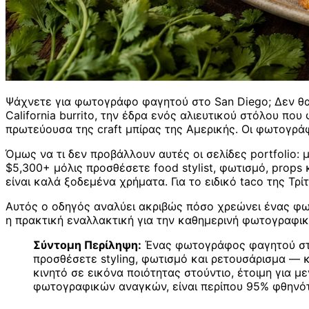
Ψάχνετε για φωτογράφο φαγητού στο San Diego; Δεν θα 
California burrito, την έδρα ενός αλιευτικού στόλου πο
πρωτεύουσα της craft μπίρας της Αμερικής. Οι φωτογράφο
Όμως να τι δεν προβάλλουν αυτές οι σελίδες portfolio: 
$5,300+ μόλις προσθέσετε food stylist, φωτισμό, props
είναι καλά ξοδεμένα χρήματα. Για το ειδικό taco της Τ
Αυτός ο οδηγός αναλύει ακριβώς πόσο χρεώνει ένας φωτ
η πρακτική εναλλακτική για την καθημερινή φωτογραφικ
Σύντομη Περίληψη:
Ένας φωτογράφος φαγητού στο
προσθέσετε styling, φωτισμό και ρετουσάρισμα — κ
κινητό σε εικόνα ποιότητας στούντιο, έτοιμη για 
φωτογραφικών αναγκών, είναι περίπου 95% φθηνότ