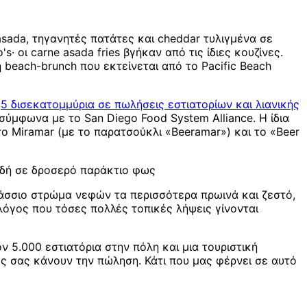
 asada, τηγανητές πατάτες και cheddar τυλιγμένα σε
· οι carne asada fries βγήκαν από τις ίδιες κουζίνες.
ή beach-brunch που εκτείνεται από το Pacific Beach
,5 δισεκατομμύρια σε πωλήσεις εστιατορίων και λιανικής
μφωνα με το San Diego Food System Alliance. Η ίδια
ο Miramar (με το παρατσούκλι «Beeramar») και το «Beer
ειδή σε δροσερό παράκτιο φως
λάσσιο στρώμα νεφών τα περισσότερα πρωινά και ζεστό,
όγος που τόσες πολλές τοπικές λήψεις γίνονται
ν 5.000 εστιατόρια στην πόλη και μια τουριστική
ς σας κάνουν την πώληση. Κάτι που μας φέρνει σε αυτό