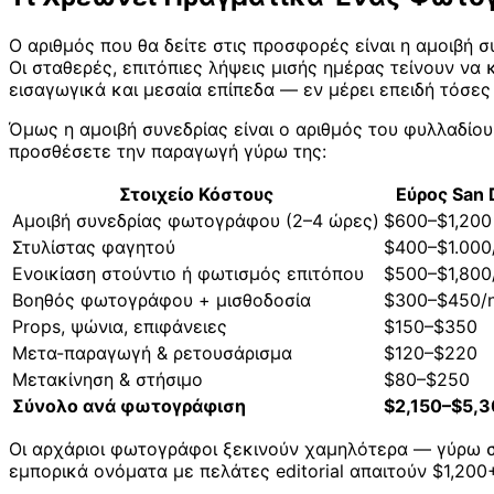
Ο αριθμός που θα δείτε στις προσφορές είναι η αμοιβή
Οι σταθερές, επιτόπιες λήψεις μισής ημέρας τείνουν να
εισαγωγικά και μεσαία επίπεδα — εν μέρει επειδή τόσες
Όμως η αμοιβή συνεδρίας είναι ο αριθμός του φυλλαδίου
προσθέσετε την παραγωγή γύρω της:
Στοιχείο Κόστους
Εύρος San 
Αμοιβή συνεδρίας φωτογράφου (2–4 ώρες)
$600–$1,200
Στυλίστας φαγητού
$400–$1.000
Ενοικίαση στούντιο ή φωτισμός επιτόπου
$500–$1,800
Βοηθός φωτογράφου + μισθοδοσία
$300–$450/
Props, ψώνια, επιφάνειες
$150–$350
Μετα-παραγωγή & ρετουσάρισμα
$120–$220
Μετακίνηση & στήσιμο
$80–$250
Σύνολο ανά φωτογράφιση
$2,150–$5,
Οι αρχάριοι φωτογράφοι ξεκινούν χαμηλότερα — γύρω σ
εμπορικά ονόματα με πελάτες editorial απαιτούν $1,20