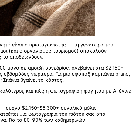
γητό είναι ο πρωταγωνιστής — τη γενέτειρα του
όπιοι (και ο οργανισμός τουρισμού) αποκαλούν
ς το αποδεικνύουν.
00 μόνο σε αμοιβή συνεδρίας, ανεβαίνει στα $2,150–
ις εβδομάδες νωρίτερα. Για μια εφάπαξ καμπάνια brand,
 Σπάνια βγαίνει το κόστος.
καλύτεροι, και πώς η φωτογράφιση φαγητού με AI έγινε
— συχνά $2,150–$5,300+ συνολικά μόλις
τατρέπει μια φωτογραφία του πιάτου σας από
μήνα. Για το 80–90% των καθημερινών