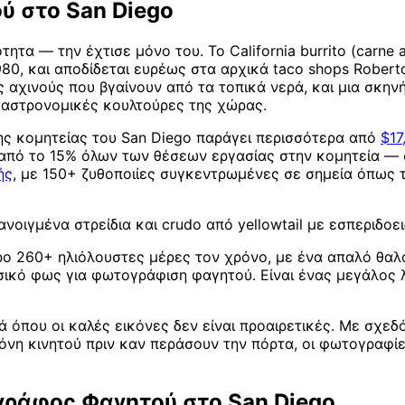
ύ στο San Diego
ητα — την έχτισε μόνο του. Το California burrito (carne
0, και αποδίδεται ευρέως στα αρχικά taco shops Roberto's
υς αχινούς που βγαίνουν από τα τοπικά νερά, και μια σκην
ς γαστρονομικές κουλτούρες της χώρας.
της κομητείας του San Diego παράγει περισσότερα από
$17
πό το 15% όλων των θέσεων εργασίας στην κομητεία — σύ
ής
, με 150+ ζυθοποιίες συγκεντρωμένες σε σημεία όπως τ
νοιγμένα στρείδια και crudo από yellowtail με εσπεριδο
 όρο 260+ ηλιόλουστες μέρες τον χρόνο, με ένα απαλό θα
ικό φως για φωτογράφιση φαγητού. Είναι ένας μεγάλος λ
 όπου οι καλές εικόνες δεν είναι προαιρετικές. Με σχεδό
όνη κινητού πριν καν περάσουν την πόρτα, οι φωτογραφίε
ράφος Φαγητού στο San Diego