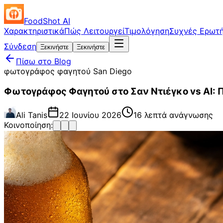
FoodShot AI
Χαρακτηριστικά
Πώς Λειτουργεί
Τιμολόγηση
Συχνές Ερωτή
Σύνδεση
Ξεκινήστε
Ξεκινήστε
Πίσω στο Blog
φωτογράφος φαγητού San Diego
Φωτογράφος Φαγητού στο Σαν Ντιέγκο vs AI: 
Ali Tanis
22 Ιουνίου 2026
16 λεπτά ανάγνωσης
Κοινοποίηση: