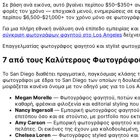
Σε βάση ανά εικόνα, αυτό βγαίνει περίπου $50–$350+ αν
φορές τον χρόνο — εποχιακά μενού, ενημερώσεις σε εφα
περίπου $6,500–$21,000+ τον χρόνο μόνο σε φωτογράφ
Για μια πλήρη εθνική ανάλυση ανά επίπεδο εμπειρίας και
σύγκριση φωτογράφων φαγητού στο Los Angeles
δείχνει
Επαγγελματίας φωτογράφος φαγητού και stylist φωτογρα
7 από τους Καλύτερους Φωτογράφου
Το San Diego διαθέτει πραγματικό, παγκόσμιας κλάσης τ
φωτογράφοι με έδρα το San Diego των οποίων η δουλειά 
μοιράζεται κανένα όνομα με τον οδηγό μας για το Los Ang
Megan Morello
— Φωτογράφος φαγητού, ποτών και l
καθαρή, φρέσκια φιλοξενία και editorial styling που
Nancy Ingersoll
— Εμπορική φωτογράφος φαγητού και
επιτόπου όσο και σε στούντιο, με portfolio που εκ
Amy Carson
— Εμπορική φωτογράφος φαγητού και li
πελάτες. Οι εικόνες της έχουν μια καλοδουλεμένη, 
Chelsea Loren
— Φωτογράφος styled φαγητού και πο