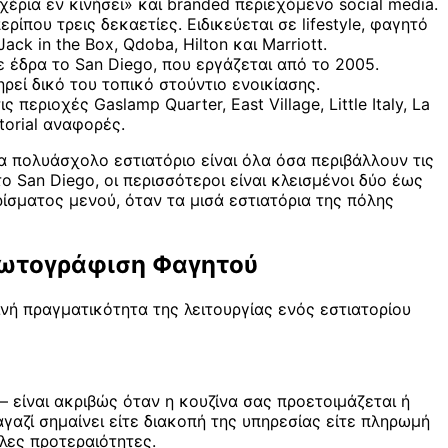
«χέρια εν κινήσει» και branded περιεχόμενο social media.
που τρεις δεκαετίες. Ειδικεύεται σε lifestyle, φαγητό
ck in the Box, Qdoba, Hilton και Marriott.
 έδρα το San Diego, που εργάζεται από το 2005.
ηρεί δικό του τοπικό στούντιο ενοικίασης.
εριοχές Gaslamp Quarter, East Village, Little Italy, La
torial αναφορές.
α πολυάσχολο εστιατόριο είναι όλα όσα περιβάλλουν τις
 San Diego, οι περισσότεροι είναι κλεισμένοι δύο έως
ίσματος μενού, όταν τα μισά εστιατόρια της πόλης
 Φωτογράφιση Φαγητού
νή πραγματικότητα της λειτουργίας ενός εστιατορίου
είναι ακριβώς όταν η κουζίνα σας προετοιμάζεται ή
γαζί σημαίνει είτε διακοπή της υπηρεσίας είτε πληρωμή
λες προτεραιότητες.