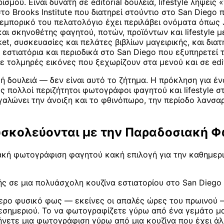
μού. Είναι δυνατή σε editorial δουλειά, lifestyle λήψεις 
rooks Institute που διατηρεί στούντιο στο San Diego περί
 εμπορικό του πελατολόγιο έχει περιλάβει ονόματα όπως Ja
 σκηνοθέτης φαγητού, ποτών, προϊόντων και lifestyle με
et, συσκευασίες και πελάτες βιβλίων μαγειρικής, και διατ
ιατόρια και περιοδικά στο San Diego που εξυπηρετεί τις π
 σε τολμηρές εικόνες που ξεχωρίζουν στα μενού και σε edi
 δουλειά — δεν είναι αυτό το ζήτημα. Η πρόκληση για έν
πολλοί περιζήτητοι φωτογράφοι φαγητού και lifestyle στο
αλώνει την άνοιξη και το φθινόπωρο, την περίοδο λανσαρ
 Δυσκολεύονται με την Παραδοσιακή
ακή φωτογράφιση φαγητού κακή επιλογή για την καθημερι
μής σε μια πολυάσχολη κουζίνα εστιατορίου στο San Diego
ρο φυσικό φως — εκείνες οι απαλές ώρες του πρωινού — 
μεσημεριού. Το να φωτογραφίζετε γύρω από ένα γεμάτο μα
τήνετε μια φωτογράφιση γύρω από μια κουζίνα που έχει άλ