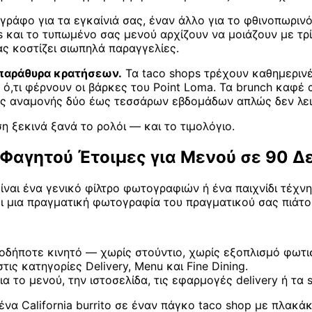
φο για τα εγκαίνιά σας, έναν άλλο για το φθινοπωρινό μεν
s και το τυπωμένο σας μενού αρχίζουν να μοιάζουν με τρί
ας κοστίζει σιωπηλά παραγγελίες.
 παράθυρα κρατήσεων.
Τα taco shops τρέχουν καθημεριν
 ό,τι φέρνουν οι βάρκες του Point Loma. Τα brunch καφέ
νος αναμονής δύο έως τεσσάρων εβδομάδων απλώς δεν λει
ση ξεκινά ξανά το ρολόι — και το τιμολόγιο.
 Φαγητού Έτοιμες για Μενού σε 90 
είναι ένα γενικό φίλτρο φωτογραφιών ή ένα παιχνίδι τέχνη
 μια πραγματική φωτογραφία του πραγματικού σας πιάτου 
οδήποτε κινητό — χωρίς στούντιο, χωρίς εξοπλισμό φωτισμ
ς κατηγορίες Delivery, Menu και Fine Dining.
για το μενού, την ιστοσελίδα, τις εφαρμογές delivery ή τα 
ένα California burrito σε έναν πάγκο taco shop με πλακ