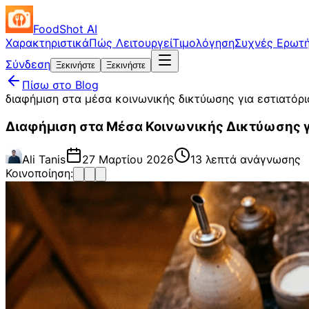
FoodShot AI
Χαρακτηριστικά
Πώς Λειτουργεί
Τιμολόγηση
Συχνές Ερωτή
Σύνδεση
Ξεκινήστε
Ξεκινήστε
Πίσω στο Blog
διαφήμιση στα μέσα κοινωνικής δικτύωσης για εστιατόρι
Διαφήμιση στα Μέσα Κοινωνικής Δικτύωσης γι
Ali Tanis
27 Μαρτίου 2026
13 λεπτά ανάγνωσης
Κοινοποίηση: