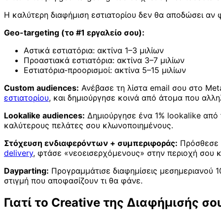
Η καλύτερη διαφήμιση εστιατορίου δεν θα αποδώσει αν φ
Geo-targeting (το #1 εργαλείο σου):
Αστικά εστιατόρια: ακτίνα 1–3 μιλίων
Προαστιακά εστιατόρια: ακτίνα 3–7 μιλίων
Εστιατόρια-προορισμοί: ακτίνα 5–15 μιλίων
Custom audiences:
Ανέβασε τη λίστα email σου στο Meta
εστιατορίου
, και δημιούργησε κοινά από άτομα που αλλη
Lookalike audiences:
Δημιούργησε ένα 1% lookalike από
καλύτερους πελάτες σου κλωνοποιημένους.
Στόχευση ενδιαφερόντων + συμπεριφοράς:
Πρόσθεσε ε
delivery
, φτάσε «νεοεισερχόμενους» στην περιοχή σου κ
Dayparting:
Προγραμμάτισε διαφημίσεις μεσημεριανού 10
στιγμή που αποφασίζουν τι θα φάνε.
Γιατί το Creative της Διαφήμισής σο