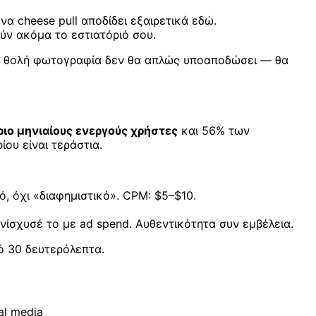
α cheese pull αποδίδει εξαιρετικά εδώ.
ύν ακόμα το εστιατόριό σου.
ια θολή φωτογραφία δεν θα απλώς υποαποδώσει — θα
ριο μηνιαίους ενεργούς χρήστες
και 56% των
ου είναι τεράστια.
 όχι «διαφημιστικό». CPM: $5–$10.
νίσχυσέ το με ad spend. Αυθεντικότητα συν εμβέλεια.
πό 30 δευτερόλεπτα.
al media