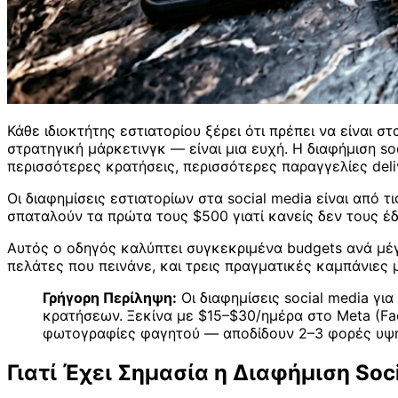
Κάθε ιδιοκτήτης εστιατορίου ξέρει ότι πρέπει να είναι 
στρατηγική μάρκετινγκ — είναι μια ευχή. Η διαφήμιση so
περισσότερες κρατήσεις, περισσότερες παραγγελίες deli
Οι διαφημίσεις εστιατορίων στα social media είναι από 
σπαταλούν τα πρώτα τους $500 γιατί κανείς δεν τους έδ
Αυτός ο οδηγός καλύπτει συγκεκριμένα budgets ανά μέ
πελάτες που πεινάνε, και τρεις πραγματικές καμπάνιες
Γρήγορη Περίληψη:
Οι διαφημίσεις social media γι
κρατήσεων. Ξεκίνα με $15–$30/ημέρα στο Meta (Fac
φωτογραφίες φαγητού — αποδίδουν 2–3 φορές υψηλ
Γιατί Έχει Σημασία η Διαφήμιση Soci