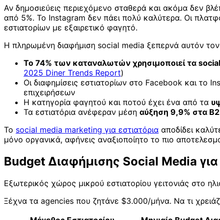
Αν δημοσιεύεις περιεχόμενο σταθερά και ακόμα δεν βλέπ
από 5%. Το Instagram δεν πάει πολύ καλύτερα. Οι πλατ
εστιατορίων με εξαιρετικό φαγητό.
Η πληρωμένη διαφήμιση social media ξεπερνά αυτόν τον
Το 74% των καταναλωτών χρησιμοποιεί τα social
2025 Diner Trends Report
)
Οι διαφημίσεις εστιατορίων στο Facebook και το I
επιχειρήσεων
Η κατηγορία φαγητού και ποτού έχει ένα από τα
υ
Τα εστιατόρια ανέφεραν μέση
αύξηση 9,9% στα B
Το
social media marketing για εστιατόρια
αποδίδει καλύτ
μόνο οργανικά, αφήνεις αναξιοποίητο το πιο αποτελεσμ
Budget Διαφήμισης Social Media για
Εξωτερικός χώρος μικρού εστιατορίου γειτονιάς στο ηλι
Ξέχνα τα agencies που ζητάνε $3.000/μήνα. Να τι χρειάζ