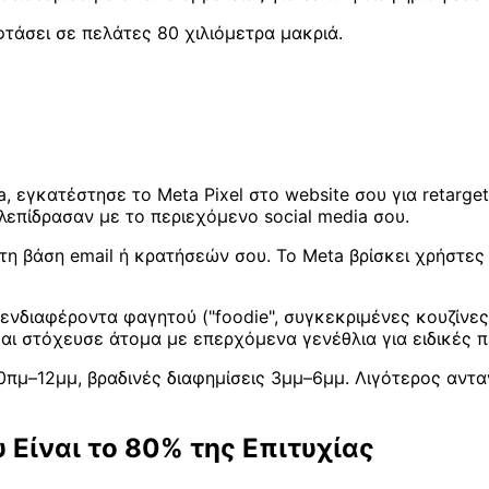
τάσει σε πελάτες 80 χιλιόμετρα μακριά.
, εγκατέστησε το Meta Pixel στο website σου για retarge
λεπίδρασαν με το περιεχόμενο social media σου.
 τη βάση email ή κρατήσεών σου. Το Meta βρίσκει χρήστε
νδιαφέροντα φαγητού ("foodie", συγκεκριμένες κουζίνες)
αι στόχευσε άτομα με επερχόμενα γενέθλια για ειδικές π
πμ–12μμ, βραδινές διαφημίσεις 3μμ–6μμ. Λιγότερος αντ
υ Είναι το 80% της Επιτυχίας