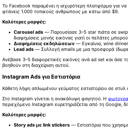
Το Facebook παραμένει η ισχυρότερη πλατφόρμα για να 
φτάνεις 1.000 τοπικούς ανθρώπους με κάτω από $9.
Καλύτερες μορφές:
Carousel ads
— Παρουσίασε 3–5 star πιάτα σε swip
διαφημίσεις μονής εικόνας γιατί οι πελάτες μπορο
Διαφημίσεις εκδηλώσεων
— Εγκαίνια, wine dinner
Lead ads
— Συλλογή emails με μια προσφορά (δωρε
Ανέβασε 3–5 διαφορετικές εικόνες ανά ad set και άσε το
βοηθούν στη διαχείριση αυτού.
Instagram Ads για Εστιατόρια
Κάθετη λήψη απλωμένου γεύματος εστιατορίου σε στυλ c
Στο Instagram γίνεται η ανακάλυψη φαγητού. Η
φωτογρα
περιεχόμενο Instagram ευρετηριάζεται από τη Google, δ
Καλύτερες μορφές:
Story ads με link stickers
— Εστιατόρια που χρησιμ