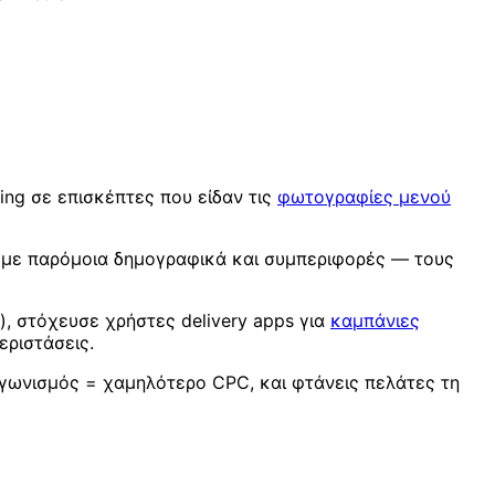
ting σε επισκέπτες που είδαν τις
φωτογραφίες μενού
ς με παρόμοια δημογραφικά και συμπεριφορές — τους
, στόχευσε χρήστες delivery apps για
καμπάνιες
εριστάσεις.
αγωνισμός = χαμηλότερο CPC, και φτάνεις πελάτες τη