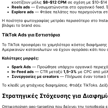
κοστίζουν μόλις
$8–$12 CPM
σε σχέση με $10–$14 
Reels ads
— Ενσωματώνονται στο οργανικό feed. Ένα
Explore ads
— Φτάσε πελάτες που περιηγούνται στο
Η ποιότητα φωτογραφίας μετράει περισσότερο στο Inst
βλάψει το brand σου.
TikTok Ads για Εστιατόρια
Το TikTok προσφέρει το χαμηλότερο κόστος διαφήμισης 
Αμερικανών καταναλωτών να έχουν αγοράσει κάτι που ανα
Καλύτερες μορφές:
Spark Ads
— Προώθησε υπάρχον οργανικό περιεχόμε
In-Feed ads
— CTR μεταξύ
1,5–3%
με CPC από μό
Συνεργασίες με creators
— Πλήρωσε έναν τοπικό fo
Το κλειδί: μη φτιάχνεις διαφημίσεις. Φτιάξε TikToks. Δε
Στρατηγικές Στόχευσης για Διαφημί
Οπτικοποίηση geo-targeting που δείχνει την τοποθεσία ε