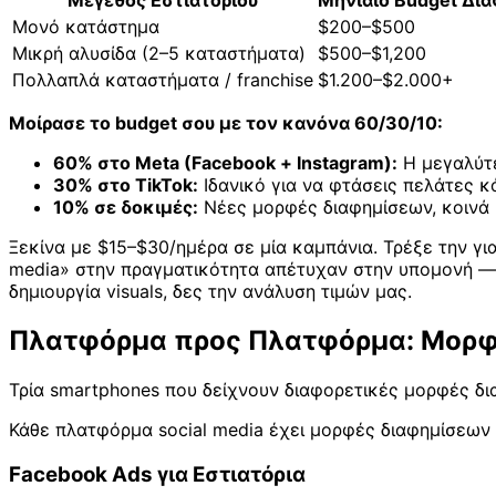
Μέγεθος Εστιατορίου
Μηνιαίο Budget Δι
Μονό κατάστημα
$200–$500
Μικρή αλυσίδα (2–5 καταστήματα)
$500–$1,200
Πολλαπλά καταστήματα / franchise
$1.200–$2.000+
Μοίρασε το budget σου με τον κανόνα 60/30/10:
60% στο Meta (Facebook + Instagram):
Η μεγαλύτε
30% στο TikTok:
Ιδανικό για να φτάσεις πελάτες κά
10% σε δοκιμές:
Νέες μορφές διαφημίσεων, κοινά ή
Ξεκίνα με $15–$30/ημέρα σε μία καμπάνια. Τρέξε την γι
media» στην πραγματικότητα απέτυχαν στην υπομονή — ξ
δημιουργία visuals, δες την ανάλυση τιμών μας.
Πλατφόρμα προς Πλατφόρμα: Μορφέ
Τρία smartphones που δείχνουν διαφορετικές μορφές δι
Κάθε πλατφόρμα social media έχει μορφές διαφημίσεων π
Facebook Ads για Εστιατόρια