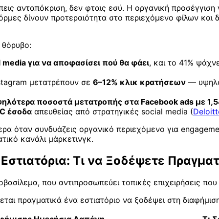
εις ανταπόκριση, δεν φταις εσύ. Η οργανική προσέγγιση 
φόρμες δίνουν προτεραιότητα στο περιεχόμενο φίλων και
 θόρυβο:
 media για να αποφασίσει πού θα φάει
, και το 41% ψάχν
nstagram μετατρέπουν σε
6–12% κλικ κρατήσεων
— υψηλό
ψηλότερα ποσοστά μετατροπής στα Facebook ads με 1,
2C έσοδα
απευθείας από στρατηγικές social media (
Deloitt
ερα όταν συνδυάζεις οργανικό περιεχόμενο για engagemen
ατικό κανάλι μάρκετινγκ.
 Εστιατόρια: Τι να Ξοδέψετε Πραγμα
οβασίλεμα, που αντιπροσωπεύει τοπικές επιχειρήσεις που
εται πραγματικά ένα εστιατόριο να ξοδέψει στη διαφήμιση