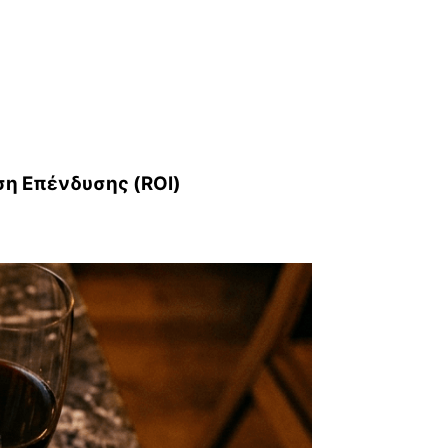
ση Επένδυσης (ROI)