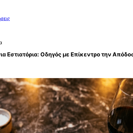
σεις
α
α Εστιατόρια: Οδηγός με Επίκεντρο την Απόδο