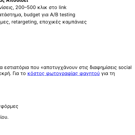
ας Αποδίδει
σεις, 200–500 κλικ στο link
τάστημα, budget για A/B testing
ες, retargeting, εποχικές καμπάνιες
α εστιατόρια που «αποτυγχάνουν στις διαφημίσεις social
κρή. Για το
κόστος φωτογραφίας φαγητού
για τη
ατφόρμες
ίου.