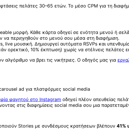
φτάσεις πελάτες 30–65 ετών. Το μέσο CPM για τη διαφήμ
eable μορφή. Κάθε κάρτα οδηγεί σε ενότητα μενού ή σελί
ύν να περιηγηθούν στο μενού σου μέσα στη διαφήμιση.
s, live μουσική. Δημιουργεί αυτόματα RSVPs και υπενθυμίσ
άν ορεκτικό, 10% έκπτωση) χωρίς να στέλνεις πελάτες ε
ν αλγόριθμο να βρει τις νικήτριες. Ο οδηγός μας για
εργα
arousel ad για πλατφόρμες social media
φία φαγητού στο Instagram
οδηγεί πλέον απευθείας πελάτ
ίνοντας στις διαφημίσεις social media σου μια παρατεταμ
οποιούν Stories με συνδέσμους κρατήσεων βλέπουν
41% 