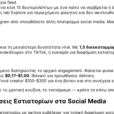
για feed.
 κλιπ 15 δευτερολέπτων με ένα πιάτο να σερβίρεται ή έν
 tab Explore για περιεχόμενο φαγητού και δεν ακολουθο
agram από οποιαδήποτε άλλη πλατφόρμα social media. Μ
και τη μεγαλύτερη δυνατότητα viral. Με
1,5 δισεκατομμύ
κάλυψαν στο TikTok, η ευκαιρία για διαφήμιση εστιατορί
νο διατηρώντας το αρχικό engagement. Φαίνεται φυσικό,
λις
$0,17–$1,00
. Ιδανικό για προωθήσεις delivery.
od creator $100–$300 για ένα βίντεο και στη συνέχεια ε
ίξε τη χαοτική κουζίνα, το τσιτσίρισμα — κράτα τα κάτω α
σεις Εστιατορίων στα Social Media
στιατορίου με ακτίνα εμβέλειας για τοπική διαφήμιση soci