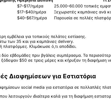
αφήμισης
Ημερήσια Δαπάνη
Τι Σ
$7–$17/ημέρα
25.000–60.000 τοπικές εμφανί
$17–$40/ημέρα
Ξεχωριστές καμπάνιες ανά κα
$40–$67/ημέρα
Παρουσία σε πολλές πλατφόρμ
ρη εμβέλεια για τοπικούς πελάτες εστίασης.
τω των 35 και για καμπάνιες delivery.
 πλατφόρμες. Κλιμάκωσε ό,τι αποδίδει.
α δύο εβδομάδες πριν βγάλεις συμπέρασμα. Τα περισσότερ
όδεψαν $50 σε τρεις μέρες και κήρυξαν τη διαφήμιση νε
ς Διαφημίσεων για Εστιατόρια
αφημίσεων social media για εστιατόρια σε πολλαπλές πλ
ου λειτουργούν ιδιαίτερα καλά για τη διαφήμιση εστιατορ