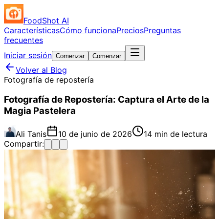
FoodShot AI
Características
Cómo funciona
Precios
Preguntas
frecuentes
Iniciar sesión
Comenzar
Comenzar
Volver al Blog
Fotografía de repostería
Fotografía de Repostería: Captura el Arte de la
Magia Pastelera
Ali Tanis
10 de junio de 2026
14 min de lectura
Compartir: