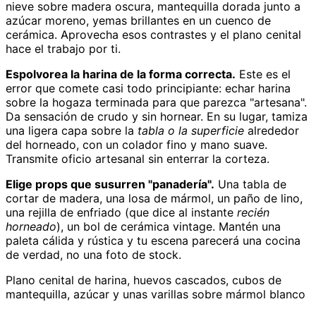
nieve sobre madera oscura, mantequilla dorada junto a
azúcar moreno, yemas brillantes en un cuenco de
cerámica. Aprovecha esos contrastes y el plano cenital
hace el trabajo por ti.
Espolvorea la harina de la forma correcta.
Este es el
error que comete casi todo principiante: echar harina
sobre la hogaza terminada para que parezca "artesana".
Da sensación de crudo y sin hornear. En su lugar, tamiza
una ligera capa sobre la
tabla o la superficie
alrededor
del horneado, con un colador fino y mano suave.
Transmite oficio artesanal sin enterrar la corteza.
Elige props que susurren "panadería".
Una tabla de
cortar de madera, una losa de mármol, un paño de lino,
una rejilla de enfriado (que dice al instante
recién
horneado
), un bol de cerámica vintage. Mantén una
paleta cálida y rústica y tu escena parecerá una cocina
de verdad, no una foto de stock.
Plano cenital de harina, huevos cascados, cubos de
mantequilla, azúcar y unas varillas sobre mármol blanco