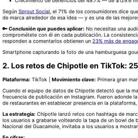
Crecimiento de beneficios del 49.7% — de $129.6 mill
Según
Sprout Social
, el 71% de los consumidores dice qu
de marca alrededor de esa idea — y es una de las mejores
🔑 Conclusión que puedes aplicar:
No necesitas una audie
comprométete con él en cada publicación. La consistencia
responden a comentarios obtienen un
23% más de engag
Smartphone capturando la foto de una hamburguesa gourm
2. Los retos de Chipotle en TikTok: 
Plataforma:
TikTok |
Movimiento clave:
Primera gran marc
Cuando el equipo de datos de Chipotle detectó que la may
frecuencia de publicación en Instagram. Fueron adonde la
de restaurantes en establecer presencia en la plataforma,
La estrategia:
Chipotle lanzó retos con hashtags de marca
los usuarios a grabarse volteando la tapa de un bowl de 
Nacional del Guacamole, invitaba a los usuarios a mostra
En cifras: