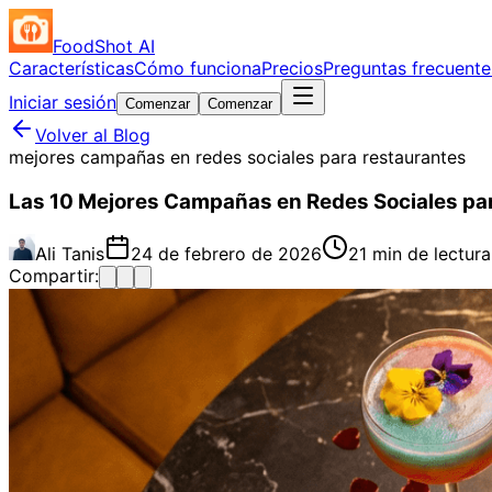
FoodShot AI
Características
Cómo funciona
Precios
Preguntas frecuente
Iniciar sesión
Comenzar
Comenzar
Volver al Blog
mejores campañas en redes sociales para restaurantes
Las 10 Mejores Campañas en Redes Sociales par
Ali Tanis
24 de febrero de 2026
21 min de lectura
Compartir: