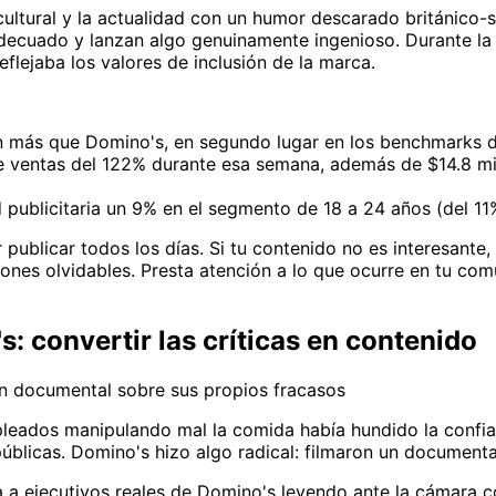
ltural y la actualidad con un humor descarado británico-su
ecuado y lanzan algo genuinamente ingenioso. Durante la i
lejaba los valores de inclusión de la marca.
ón más que Domino's, en segundo lugar en los benchmarks 
e ventas del 122% durante esa semana, además de $14.8 m
publicitaria un 9% en el segmento de 18 a 24 años (del 1
 publicar todos los días. Si tu contenido no es interesant
ones olvidables. Presta atención a lo que ocurre en tu comu
s: convertir las críticas en contenido
n documental sobre sus propios fracasos
pleados manipulando mal la comida había hundido la confia
blicas. Domino's hizo algo radical: filmaron un documental
a ejecutivos reales de Domino's leyendo ante la cámara c