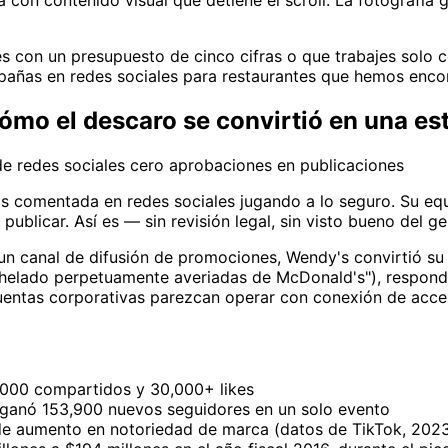
n contenido visual que detiene el scroll. La fotografía ga
tes con un presupuesto de cinco cifras o que trabajes solo
pañas en redes sociales para restaurantes que hemos enco
cómo el descaro se convirtió en una es
e redes sociales cero aprobaciones en publicaciones
 comentada en redes sociales jugando a lo seguro. Su equi
ublicar. Así es — sin revisión legal, sin visto bueno del ge
 un canal de difusión de promociones, Wendy's convirtió su
helado perpetuamente averiadas de McDonald's"), responde 
entas corporativas parezcan operar con conexión de acces
,000 compartidos y 30,000+ likes
ganó 153,900 nuevos seguidores en un solo evento
 de aumento en notoriedad de marca (datos de TikTok, 202