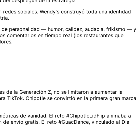
 del despliegue de la estrategia
n redes sociales. Wendy's construyó toda una identidad
ria.
o de personalidad — humor, calidez, audacia, frikismo — y
los comentarios en tiempo real (los restaurantes que
dores.
 de la Generación Z, no se limitaron a aumentar la
a TikTok. Chipotle se convirtió en la primera gran marca
étricas de vanidad. El reto #ChipotleLidFlip animaba a
 de envío gratis. El reto #GuacDance, vinculado al Día
.