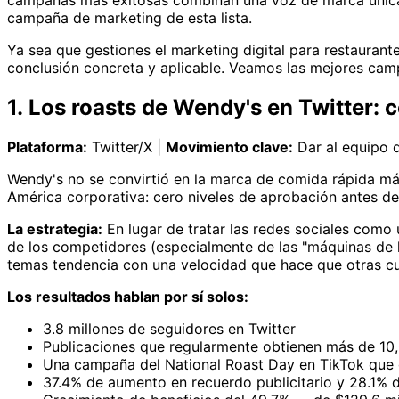
campañas más exitosas combinan una voz de marca única co
campaña de marketing de esta lista.
Ya sea que gestiones el marketing digital para restauran
conclusión concreta y aplicable. Veamos las mejores cam
1. Los roasts de Wendy's en Twitter: 
Plataforma:
Twitter/X |
Movimiento clave:
Dar al equipo d
Wendy's no se convirtió en la marca de comida rápida más
América corporativa: cero niveles de aprobación antes de p
La estrategia:
En lugar de tratar las redes sociales como
de los competidores (especialmente de las "máquinas de 
temas tendencia con una velocidad que hace que otras cu
Los resultados hablan por sí solos:
3.8 millones de seguidores en Twitter
Publicaciones que regularmente obtienen más de 10
Una campaña del National Roast Day en TikTok que 
37.4% de aumento en recuerdo publicitario y 28.1%