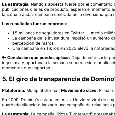
La estrategia:
Nando's apuesta fuerte por el comentario cu
publicaciones diarias de producto, esperan el momento ad
lanzó una audaz campaña centrada en la diversidad que ref
Los resultados fueron enormes:
1.5 millones de seguidores en Twitter — medio mill
La campaña de la investidura impulsó un aumento d
percepción de marca
Una campaña en TikTok en 2023 elevó la notoriedad 
🔑 Conclusión que puedes aplicar:
Deja de estresarte por
ingeniosa y oportuna a la semana supera a siete publicaci
momentos que importan.
5. El giro de transparencia de Domino'
Plataforma:
Multiplataforma |
Movimiento clave:
Filmar u
En 2009, Domino's estaba en crisis. Un vídeo viral de em
guardado silencio o lanzado una campaña de relaciones pú
La estrategia:
La campaña "Pizza Turnaround" presentaba 