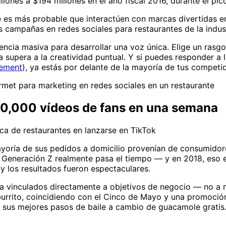
ones a $194 millones en el año fiscal 2016, durante el pico
e es más probable que interactúen con marcas divertidas e
 campañas en redes sociales para restaurantes de la indust
ncia masiva para desarrollar una voz única. Elige un rasg
 supera a la creatividad puntual. Y si puedes responder a 
ement
), ya estás por delante de la mayoría de tus competi
et para marketing en redes sociales en un restaurante
250,000 vídeos de fans en una semana
a de restaurantes en lanzarse en TikTok
oría de sus pedidos a domicilio provenían de consumidores
 Generación Z realmente pasa el tiempo — y en 2018, eso er
 y los resultados fueron espectaculares.
 vinculados directamente a objetivos de negocio — no a m
burrito, coincidiendo con el Cinco de Mayo y una promoción
r sus mejores pasos de baile a cambio de guacamole gratis