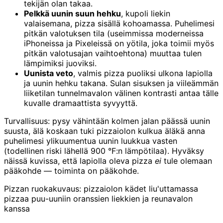
tekijän olan takaa.
Pelkkä uunin suun hehku
, kupoli liekin
valaisemana, pizza sisällä kohoamassa. Puhelimesi
pitkän valotuksen tila (useimmissa moderneissa
iPhoneissa ja Pixeleissä on yötila, joka toimii myös
pitkän valotusajan vaihtoehtona) muuttaa tulen
lämpimiksi juoviksi.
Uunista veto
, valmis pizza puoliksi ulkona lapiolla
ja uunin hehku takana. Sulan sisuksen ja viileämmän
liiketilan tunnelmavalon välinen kontrasti antaa tälle
kuvalle dramaattista syvyyttä.
Turvallisuus: pysy vähintään kolmen jalan päässä uunin
suusta, älä koskaan tuki pizzaiolon kulkua äläkä anna
puhelimesi ylikuumentua uunin luukkua vasten
(todellinen riski lähellä 900 °F:n lämpötilaa). Hyväksy
näissä kuvissa, että lapiolla oleva pizza
ei
tule olemaan
pääkohde — toiminta on pääkohde.
Pizzan ruokakuvaus: pizzaiolon kädet liu'uttamassa
pizzaa puu-uuniin oranssien liekkien ja reunavalon
kanssa