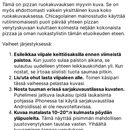
Tämä on pizzan ruokakuvauksen myyvin kuva. Se on
myös ehdottomasti vaikein yksittäinen kuva koko
ruokakuvauksessa. Chicagolainen mainosstudio käyttää
rutiininomaisesti puoli päivää yhteen pizzan
venytyskuvaan kuluttaen kolmesta neljään kokonaista
pizzaa ja oman ruokastylistin tämän etuoikeuden eteen.
Vaiheet järjestyksessä:
Esileikkaa viipale keittiösaksilla ennen viimeistä
paistoa.
Kun juusto sulaa paiston aikana, se
sulautuu uudelleen yhteen leikkauskohdan yli. Kun
nostat, se irtoaa siististi tuota saumaa pitkin.
Liu'uta ohut lasta viipaleen alle.
Toinen käsipari
tässä vaiheessa pelastaa kuvasi.
Nosta tuuman erissä sarjakuvaustilassa kuvaten.
Puhelimesi jatkuva laukaisu (pidä laukaisinta
pohjassa iPhonessa tai käytä sarjakuvaustilaa
Androidissa) ei ole neuvoteltavissa.
Kuvaa matalasta 10–20°:n kulmasta pöydän
yläpuolelta.
Tämä näyttää pisimmän mahdollisen
juustovenytyksen taustaa vasten. Ylhäältä
kuvaaminen tappaa venytyksen.