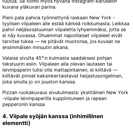
ruutua. Se toimii myös hyvänä Instagram-karusellin
kuvana yläkuvan parina.
Pieni pala pahvia työnnettynä raskaan New York -
tyylisen viipaleen alle estää kärkeä roikkumasta. Leikkaa
pahvi neljäsosatuuman viipaletta lyhyemmäksi, jotta se
ei näy kuvassa. Ohuemmat napolilaiset viipaleet eivät
tarvitse tukea — ne pitävät muotonsa, jos kuvaat ne
ensimmäisen minuutin aikana.
Valaise sivulta 45°:n kulmasta saadaksesi pohjan
tekstuurin esiin. Viipaleen alla olevan lautasen tai
leivinpaperin tulisi olla mattapintainen, ei kiiltävä —
kiiltävät pinnat kaksinkertaistavat heijastusongelman,
joka sinulla jo on juuston kanssa.
Pizzan ruokakuvaus sivukulmasta: yksittäinen New York
-viipale leivinpaperilla kuppiintuneen ja rapean
pepperonin kanssa
4. Viipale syöjän kanssa (inhimillinen
elementti)