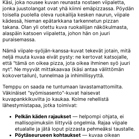
Käsi, joka nousee kuvan reunasta nostaen viipaletta,
jonka juustolangat ovat yhä kiinni emäpizzassa. Pöydän
toisella puolella oleva ruokailija kesken naurun, viipale
kädessä, hieman epätarkkana tarkennetun pizzan
takana. Olan yli otettu kuva ruokailijan näkökulmasta,
alaspäin katsoen viipaletta, johon hän on juuri
puraisemassa.
Nämä viipale-syöjän-kanssa-kuvat tekevät jotain, mitä
neljä muuta kuvaa eivät pysty: ne kertovat katsojalle,
että "tämä on oikea pizza, jota oikea ihminen syö juuri
nyt". Ne myyvät mittakaavaa (käsi antaa välittömän
kokovertailun), tunnelmaa ja inhimillisyyttä.
Temppu on saada ne tuntumaan lavastamattomilta.
Väkinäiset "syömisasento"-kuvat haisevat
kuvapankkikuvilta jo kaukaa. Kolme rehellistä
lähestymistapaa, jotka toimivat:
Pelkän käden rajaukset
— helpompi ohjata, ei
mallisopimuksiin liittyviä ongelmia. Rajaa viipale
etualalle ja jätä loput pizzasta pehmeäksi taustalle.
Pöytäseurueen kohtaukset
— kuvaa oikean