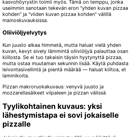
kasvohöyrystin toimii myös. Tämä on temppu, jonka
useimmin sanotaan tekevän eron "yhden kuvan pizzaa
kohden" ja "viiden kuvan pizzaa kohden" välillä
mainoskuvauksissa.
Oliiviöljyelvytys
Kun juusto alkaa himmetä, mutta haluat vielä yhden
kuvan, kevyt sively lämmintä oliiviöljyä palauttaa osan
kiillosta. Se ei tuo takaisin täysin hyytynyttä pizzaa,
mutta ostaa muutaman sekunnin lisää. Käytä puhdasta
leivontasivellintä ja pientä määrää — haluat kiiltoa, et
lammikoita.
Pizzan makroruokakuvaus: venyvä juusto ja
mozzarellasäikeet viipaleen ja pizzan välissä
Tyylikohtainen kuvaus: yksi
lähestymistapa ei sovi jokaiselle
pizzalle