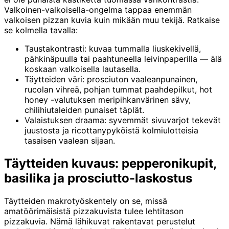
Valkoinen-valkoisella-ongelma tappaa enemmän
valkoisen pizzan kuvia kuin mikään muu tekijä. Ratkaise
se kolmella tavalla:
Taustakontrasti: kuvaa tummalla liuskekivellä,
pähkinäpuulla tai paahtuneella leivinpaperilla — älä
koskaan valkoisella lautasella.
Täytteiden väri: prosciuton vaaleanpunainen,
rucolan vihreä, pohjan tummat paahdepilkut, hot
honey -valutuksen meripihkanvärinen sävy,
chilihiutaleiden punaiset täplät.
Valaistuksen draama: syvemmät sivuvarjot tekevät
juustosta ja ricottanypyköistä kolmiulotteisia
tasaisen vaalean sijaan.
Täytteiden kuvaus: pepperonikupit,
basilika ja prosciutto-laskostus
Täytteiden makrotyöskentely on se, missä
amatöörimäisistä pizzakuvista tulee lehtitason
pizzakuvia. Nämä lähikuvat rakentavat perustelut