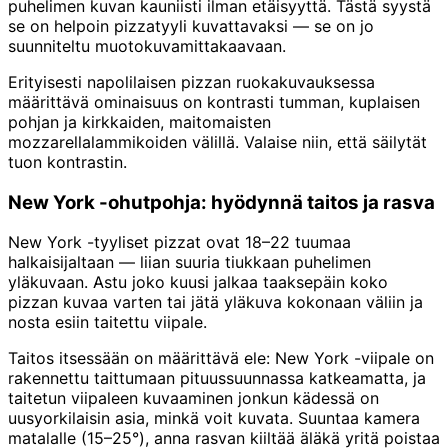
puhelimen kuvan kauniisti ilman etäisyyttä. Tästä syystä
se on helpoin pizzatyyli kuvattavaksi — se on jo
suunniteltu muotokuvamittakaavaan.
Erityisesti napolilaisen pizzan ruokakuvauksessa
määrittävä ominaisuus on kontrasti tumman, kuplaisen
pohjan ja kirkkaiden, maitomaisten
mozzarellalammikoiden välillä. Valaise niin, että säilytät
tuon kontrastin.
New York -ohutpohja: hyödynnä taitos ja rasva
New York -tyyliset pizzat ovat 18–22 tuumaa
halkaisijaltaan — liian suuria tiukkaan puhelimen
yläkuvaan. Astu joko kuusi jalkaa taaksepäin koko
pizzan kuvaa varten tai jätä yläkuva kokonaan väliin ja
nosta esiin taitettu viipale.
Taitos itsessään on määrittävä ele: New York -viipale on
rakennettu taittumaan pituussuunnassa katkeamatta, ja
taitetun viipaleen kuvaaminen jonkun kädessä on
uusyorkilaisin asia, minkä voit kuvata. Suuntaa kamera
matalalle (15–25°), anna rasvan kiiltää äläkä yritä poistaa