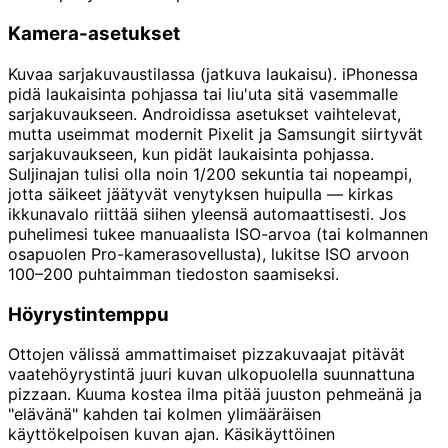
Kamera-asetukset
Kuvaa sarjakuvaustilassa (jatkuva laukaisu). iPhonessa
pidä laukaisinta pohjassa tai liu'uta sitä vasemmalle
sarjakuvaukseen. Androidissa asetukset vaihtelevat,
mutta useimmat modernit Pixelit ja Samsungit siirtyvät
sarjakuvaukseen, kun pidät laukaisinta pohjassa.
Suljinajan tulisi olla noin 1/200 sekuntia tai nopeampi,
jotta säikeet jäätyvät venytyksen huipulla — kirkas
ikkunavalo riittää siihen yleensä automaattisesti. Jos
puhelimesi tukee manuaalista ISO-arvoa (tai kolmannen
osapuolen Pro-kamerasovellusta), lukitse ISO arvoon
100–200 puhtaimman tiedoston saamiseksi.
Höyrystintemppu
Ottojen välissä ammattimaiset pizzakuvaajat pitävät
vaatehöyrystintä juuri kuvan ulkopuolella suunnattuna
pizzaan. Kuuma kostea ilma pitää juuston pehmeänä ja
"elävänä" kahden tai kolmen ylimääräisen
käyttökelpoisen kuvan ajan. Käsikäyttöinen