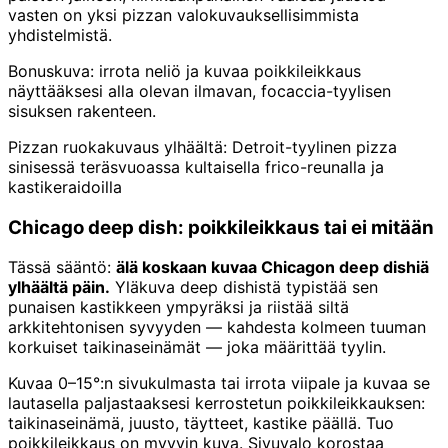
vasten on yksi pizzan valokuvauksellisimmista
yhdistelmistä.
Bonuskuva: irrota neliö ja kuvaa poikkileikkaus
näyttääksesi alla olevan ilmavan, focaccia-tyylisen
sisuksen rakenteen.
Pizzan ruokakuvaus ylhäältä: Detroit-tyylinen pizza
sinisessä teräsvuoassa kultaisella frico-reunalla ja
kastikeraidoilla
Chicago deep dish: poikkileikkaus tai ei mitään
Tässä sääntö:
älä koskaan kuvaa Chicagon deep dishiä
ylhäältä päin.
Yläkuva deep dishistä typistää sen
punaisen kastikkeen ympyräksi ja riistää siltä
arkkitehtonisen syvyyden — kahdesta kolmeen tuuman
korkuiset taikinaseinämät — joka määrittää tyylin.
Kuvaa 0–15°:n sivukulmasta tai irrota viipale ja kuvaa se
lautasella paljastaaksesi kerrostetun poikkileikkauksen:
taikinaseinämä, juusto, täytteet, kastike päällä. Tuo
poikkileikkaus on myyvin kuva. Sivuvalo korostaa