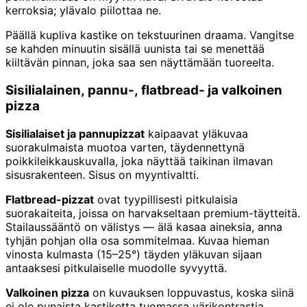
kerroksia; ylävalo piilottaa ne.
Päällä kupliva kastike on tekstuurinen draama. Vangitse
se kahden minuutin sisällä uunista tai se menettää
kiiltävän pinnan, joka saa sen näyttämään tuoreelta.
Sisilialainen, pannu-, flatbread- ja valkoinen
pizza
Sisilialaiset ja pannupizzat
kaipaavat yläkuvaa
suorakulmaista muotoa varten, täydennettynä
poikkileikkauskuvalla, joka näyttää taikinan ilmavan
sisusrakenteen. Sisus on myyntivaltti.
Flatbread-pizzat
ovat tyypillisesti pitkulaisia
suorakaiteita, joissa on harvakseltaan premium-täytteitä.
Stailaussääntö on välistys — älä kasaa aineksia, anna
tyhjän pohjan olla osa sommitelmaa. Kuvaa hieman
vinosta kulmasta (15–25°) täyden yläkuvan sijaan
antaaksesi pitkulaiselle muodolle syvyyttä.
Valkoinen pizza
on kuvauksen loppuvastus, koska siinä
ei ole punaista kastiketta tuomassa värikontrastia.