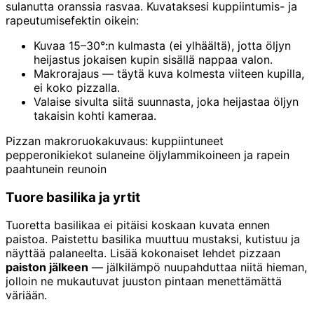
sulanutta oranssia rasvaa. Kuvataksesi kuppiintumis- ja
rapeutumisefektin oikein:
Kuvaa 15–30°:n kulmasta (ei ylhäältä), jotta öljyn
heijastus jokaisen kupin sisällä nappaa valon.
Makrorajaus — täytä kuva kolmesta viiteen kupilla,
ei koko pizzalla.
Valaise sivulta siitä suunnasta, joka heijastaa öljyn
takaisin kohti kameraa.
Pizzan makroruokakuvaus: kuppiintuneet
pepperonikiekot sulaneine öljylammikoineen ja rapein
paahtunein reunoin
Tuore basilika ja yrtit
Tuoretta basilikaa ei pitäisi koskaan kuvata ennen
paistoa. Paistettu basilika muuttuu mustaksi, kutistuu ja
näyttää palaneelta. Lisää kokonaiset lehdet pizzaan
paiston jälkeen
— jälkilämpö nuupahduttaa niitä hieman,
jolloin ne mukautuvat juuston pintaan menettämättä
väriään.