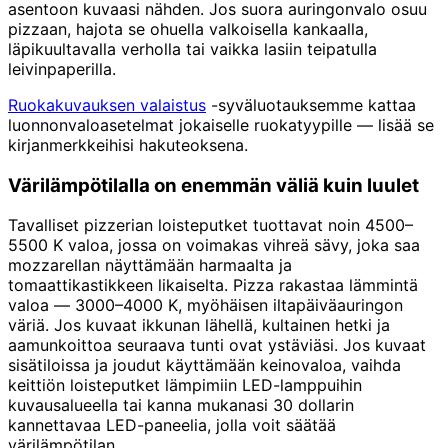
asentoon kuvaasi nähden. Jos suora auringonvalo osuu
pizzaan, hajota se ohuella valkoisella kankaalla,
läpikuultavalla verholla tai vaikka lasiin teipatulla
leivinpaperilla.
Ruokakuvauksen valaistus
-syväluotauksemme kattaa
luonnonvaloasetelmat jokaiselle ruokatyypille — lisää se
kirjanmerkkeihisi hakuteoksena.
Värilämpötilalla on enemmän väliä kuin luulet
Tavalliset pizzerian loisteputket tuottavat noin 4500–
5500 K valoa, jossa on voimakas vihreä sävy, joka saa
mozzarellan näyttämään harmaalta ja
tomaattikastikkeen likaiselta. Pizza rakastaa lämmintä
valoa — 3000–4000 K, myöhäisen iltapäiväauringon
väriä. Jos kuvaat ikkunan lähellä, kultainen hetki ja
aamunkoittoa seuraava tunti ovat ystäviäsi. Jos kuvaat
sisätiloissa ja joudut käyttämään keinovaloa, vaihda
keittiön loisteputket lämpimiin LED-lamppuihin
kuvausalueella tai kanna mukanasi 30 dollarin
kannettavaa LED-paneelia, jolla voit säätää
värilämpötilan.