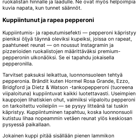
ruokalistan hinnalle ja laadulle. Ne ovat myös helpoimpia
kuvia napata, kun tunnet säännöt.
Kuppiintunut ja rapea pepperoni
Kuppiintumis- ja rapeutumisefekti — pepperoni käpristyy
pieniksi öljyä täynnä oleviksi kupeiksi, joissa on rapeat,
paahtuneet reunat — on noussut Instagramin ja
pizzerioiden ruokalistojen määrittäväksi premium-
pepperonin ulkonäöksi. Se ei tapahdu jokaisella
pepperonilla.
Tarvitset paksuksi leikattua, luonnonsuoleen tehtyä
pepperonia. Brändit kuten Hormel Rosa Grande, Ezzo,
Bridgford ja Dietz & Watson -tankopepperoni (tuoreena
viipaloituna) kuppiintuvat kaikki luotettavasti. Useimpien
kauppojen lihatiskien ohut, valmiiksi viipaloitu pepperoni
on tarkoitettu voileipiin — se pysyy litteänä tai tuskin
käpristyy. Kuppiintuminen tapahtuu, koska luonnonsuoli
kutistuu lihaa nopeammin vetäen reunat ylös keskiosan
pysyessä paikallaan.
Jokainen kuppi pitää sisällään pienen lammikon