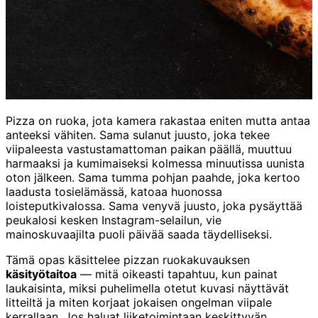
Pizza on ruoka, jota kamera rakastaa eniten mutta antaa
anteeksi vähiten. Sama sulanut juusto, joka tekee
viipaleesta vastustamattoman paikan päällä, muuttuu
harmaaksi ja kumimaiseksi kolmessa minuutissa uunista
oton jälkeen. Sama tumma pohjan paahde, joka kertoo
laadusta tosielämässä, katoaa huonossa
loisteputkivalossa. Sama venyvä juusto, joka pysäyttää
peukalosi kesken Instagram-selailun, vie
mainoskuvaajilta puoli päivää saada täydelliseksi.
Tämä opas käsittelee pizzan ruokakuvauksen
käsityötaitoa
— mitä oikeasti tapahtuu, kun painat
laukaisinta, miksi puhelimella otetut kuvasi näyttävät
litteiltä ja miten korjaat jokaisen ongelman viipale
kerrallaan. Jos haluat liiketoimintaan keskittyvän