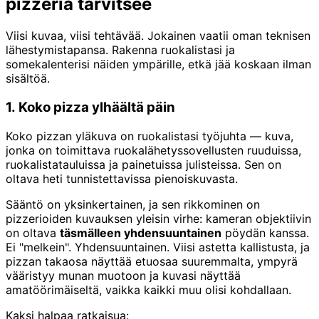
pizzeria tarvitsee
Viisi kuvaa, viisi tehtävää. Jokainen vaatii oman teknisen
lähestymistapansa. Rakenna ruokalistasi ja
somekalenterisi näiden ympärille, etkä jää koskaan ilman
sisältöä.
1. Koko pizza ylhäältä päin
Koko pizzan yläkuva on ruokalistasi työjuhta — kuva,
jonka on toimittava ruokalähetyssovellusten ruuduissa,
ruokalistatauluissa ja painetuissa julisteissa. Sen on
oltava heti tunnistettavissa pienoiskuvasta.
Sääntö on yksinkertainen, ja sen rikkominen on
pizzerioiden kuvauksen yleisin virhe: kameran objektiivin
on oltava
täsmälleen yhdensuuntainen
pöydän kanssa.
Ei "melkein". Yhdensuuntainen. Viisi astetta kallistusta, ja
pizzan takaosa näyttää etuosaa suuremmalta, ympyrä
vääristyy munan muotoon ja kuvasi näyttää
amatöörimäiseltä, vaikka kaikki muu olisi kohdallaan.
Kaksi halpaa ratkaisua: