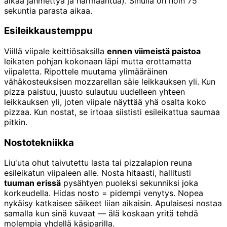
alkaa jähmettyä ja harmaantua). Sinulla on noin 75
sekuntia parasta aikaa.
Esileikkaustemppu
Viillä viipale keittiösaksilla
ennen viimeistä paistoa
leikaten pohjan kokonaan läpi mutta erottamatta
viipaletta. Ripottele muutama ylimääräinen
vähäkosteuksisen mozzarellan säie leikkauksen yli. Kun
pizza paistuu, juusto sulautuu uudelleen yhteen
leikkauksen yli, joten viipale näyttää yhä osalta koko
pizzaa. Kun nostat, se irtoaa siististi esileikattua saumaa
pitkin.
Nostotekniikka
Liu'uta ohut taivutettu lasta tai pizzalapion reuna
esileikatun viipaleen alle. Nosta hitaasti, hallitusti
tuuman erissä
pysähtyen puoleksi sekunniksi joka
korkeudella. Hidas nosto = pidempi venytys. Nopea
nykäisy katkaisee säikeet liian aikaisin. Apulaisesi nostaa
samalla kun sinä kuvaat — älä koskaan yritä tehdä
molempia yhdellä käsiparilla.