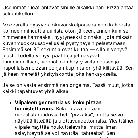
Useimmat ruoat antavat sinulle aikaikkunan. Pizza antaa
sekuntikellon.
Mozzarella pysyy valokuvauskelpoisena noin kahdesta
kolmeen minuuttia uunista oton jälkeen, ennen kuin se
himmenee harmaaksi, hyytyneeksi pinnaksi, jota mikään
kuvanmuokkaussovellus ei pysty täysin pelastamaan.
Ensimmäiset 30 sekuntia ovat kultaa — silloin venyvä
juusto todella venyy, paahtojäljet näkyvät
tummimmillaan, luonnollinen höyry vielä nousee ja
napolilaisen pizzan pohjan kuplinta on yhä kiiltävää. Sen
jälkeen menetät yksityiskohtia joka henkäyksellä.
Ja se on vasta ensimmäinen ongelma. Tässä muut, jotka
kaikki tapahtuvat yhtä aikaa:
Viipaleen geometria vs. koko pizzan
tunnistettavuus.
Koko pizza luetaan
ruokalistaruudussa heti "pizzaksi", mutta se voi
näyttää litteältä ja ulottuvuudettomalta. Yksittäinen
viipale näyttää houkuttelevalta, mutta ilman
asiayhteyttä se voi näyttää "tähteeltä". Sen