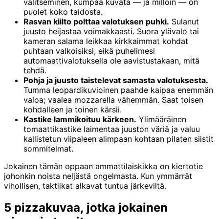
valitseminen, kumpaa kuvata — ja milloin — on
puolet koko taidosta.
Rasvan kiilto polttaa valotuksen puhki.
Sulanut
juusto heijastaa voimakkaasti. Suora ylävalo tai
kameran salama leikkaa kirkkaimmat kohdat
puhtaan valkoisiksi, eikä puhelimesi
automaattivalotuksella ole aavistustakaan, mitä
tehdä.
Pohja ja juusto taistelevat samasta valotuksesta.
Tumma leopardikuvioinen paahde kaipaa enemmän
valoa; vaalea mozzarella vähemmän. Saat toisen
kohdalleen ja toinen kärsii.
Kastike lammikoituu kärkeen.
Ylimääräinen
tomaattikastike laimentaa juuston väriä ja valuu
kallistetun viipaleen alimpaan kohtaan pilaten siistit
sommitelmat.
Jokainen tämän oppaan ammattilaiskikka on kiertotie
johonkin noista neljästä ongelmasta. Kun ymmärrät
vihollisen, taktiikat alkavat tuntua järkeviltä.
5 pizzakuvaa, jotka jokainen