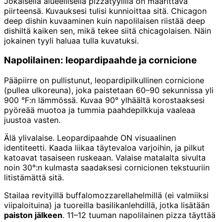
Jokaisella alueellisella pizzatyylillä on määrittävä
piirteensä. Kuvauksesi tulisi kunnioittaa sitä. Chicagon
deep dishin kuvaaminen kuin napolilaisen riistää deep
dishiltä kaiken sen, mikä tekee siitä chicagolaisen. Näin
jokainen tyyli haluaa tulla kuvatuksi.
Napolilainen: leopardipaahde ja cornicione
Pääpiirre on pullistunut, leopardipilkullinen cornicione
(pullea ulkoreuna), joka paistetaan 60–90 sekunnissa yli
900 °F:n lämmössä. Kuvaa 90° ylhäältä korostaaksesi
pyöreää muotoa ja tummia paahdepilkkuja vaaleaa
juustoa vasten.
Älä ylivalaise. Leopardipaahde ON visuaalinen
identiteetti. Kaada liikaa täytevaloa varjoihin, ja pilkut
katoavat tasaiseen ruskeaan. Valaise matalalta sivulta
noin 30°:n kulmasta saadaksesi cornicionen tekstuuriin
litistämättä sitä.
Stailaa revityillä buffalomozzarellahelmillä (ei valmiiksi
viipaloituina) ja tuoreilla basilikanlehdillä, jotka lisätään
paiston jälkeen
. 11–12 tuuman napolilainen pizza täyttää