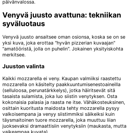
päivänvalossa.
Venyvä juusto avattuna: tekniikan
syväluotaus
Venyvä juusto ansaitsee oman osionsa, koska se on se
yksi kuva, joka erottaa "hyvän pizzerian kuvaajan"
"amatööristä, jolla on puhelin". Jokainen yksityiskohta
merkitsee.
Juuston valinta
Kaikki mozzarella ei veny. Kaupan valmiiksi raastettu
mozzarella on käsitelty paakkuuntumisenestoaineilla
(selluloosa, perunatärkkelys), jotka häiritsevät sitä
tasaista sulamista, joka luo siistin venytyksen. Osta
kokonaisia palasia ja raasta ne itse. Vähäkosteuksinen,
osittain kuoritusta maidosta tehty mozzarella pysyy
valkoisempana ja venyy siistimmiksi säikeiksi kuin
täysmaitoinen tuore mozzarella, joka muuttuu liian
juoksevaksi dramaattisiin venytyksiin (maukasta, mutta
vaikeampaa kuvata).