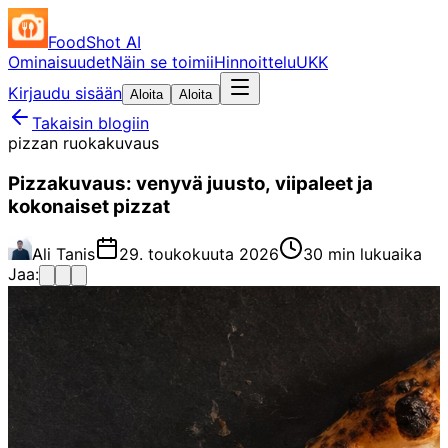
FoodShot AI
Ominaisuudet
Näin se toimii
Hinnoittelu
UKK
Kirjaudu sisään
Aloita
Aloita
Takaisin blogiin
pizzan ruokakuvaus
Pizzakuvaus: venyvä juusto, viipaleet ja
kokonaiset pizzat
Ali Tanis
29. toukokuuta 2026
30 min lukuaika
Jaa: