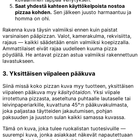
Saat yhdestä kahteen käyttökelpoista nostoa
pizzaa kohden.
Sen jälkeen juusto harmaantuu ja
homma on ohi.
Rakenna kuva täysin valmiiksi ennen kuin paistat
varsinaisen pääpizzan. Valot, kamerakulma, rekvisiitta,
rajaus — kaikki säädetään ensin valmiiksi koepizzalla.
Ammattilaiset eivät rajaa uudelleen kuuma pizza
pöydällä. He antavat pizzan astua valmiiksi rakennettuun
lavastukseen.
3. Yksittäisen viipaleen pääkuva
Siinä missä koko pizzan kuva myy tuotteen, yksittäisen
viipaleen pääkuva myy
käsityötaidon
. Yksi viipale
irrotettuna pizzasta, aseteltuna puhtaalle lautaselle tai
leivinpaperiarkille, kuvattuna 45°:n pääkuvakulmasta,
joka paljastaa täytteiden jakautumisen, pohjan
paksuuden ja juuston sulan kaikki samassa kuvassa.
Tämä on kuva, joka tulee ruokalistan tuotesivuille —
suurempi kuva, jonka asiakkaat näkevät napautettuaan