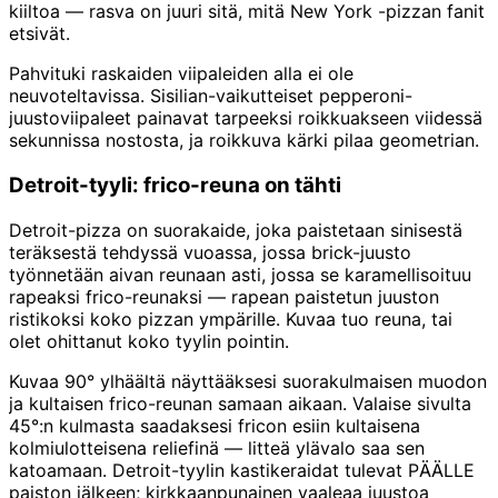
kiiltoa — rasva on juuri sitä, mitä New York -pizzan fanit
etsivät.
Pahvituki raskaiden viipaleiden alla ei ole
neuvoteltavissa. Sisilian-vaikutteiset pepperoni-
juustoviipaleet painavat tarpeeksi roikkuakseen viidessä
sekunnissa nostosta, ja roikkuva kärki pilaa geometrian.
Detroit-tyyli: frico-reuna on tähti
Detroit-pizza on suorakaide, joka paistetaan sinisestä
teräksestä tehdyssä vuoassa, jossa brick-juusto
työnnetään aivan reunaan asti, jossa se karamellisoituu
rapeaksi frico-reunaksi — rapean paistetun juuston
ristikoksi koko pizzan ympärille. Kuvaa tuo reuna, tai
olet ohittanut koko tyylin pointin.
Kuvaa 90° ylhäältä näyttääksesi suorakulmaisen muodon
ja kultaisen frico-reunan samaan aikaan. Valaise sivulta
45°:n kulmasta saadaksesi fricon esiin kultaisena
kolmiulotteisena reliefinä — litteä ylävalo saa sen
katoamaan. Detroit-tyylin kastikeraidat tulevat PÄÄLLE
paiston jälkeen; kirkkaanpunainen vaaleaa juustoa