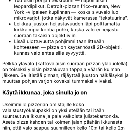
Tuo esiin pohjan tekstuurin — napolilaisen
leopardipilkut, Detroit-pizzan frico-reunan, New
York -viipaleen kuplinnan — koska sivuvalo luo
mikrovarjot, jotka näkyvät kamerassa "tekstuurina".
Leikkaa juuston heijastavuuden läpi polttamatta
kirkkaimpia kohtia puhki, koska valo ei heijastu
suoraan takaisin objektiiviin.
Lisää ulottuvuutta pohjimmiltaan litteään
kohteeseen — pizza on käytännössä 2D-objekti,
kunnes valo antaa sille syvyyttä.
Pelkkä ylävalo (kattovalaisin suoraan pizzan yläpuolella)
on toiseksi yleisin pizzakuvan tappaja väärän kulman
jälkeen. Se litistää pinnan, räjäyttää juuston häikäisyksi ja
muuttaa pohjan varjon kovaksi tummaksi viivaksi.
Käytä ikkunaa, joka sinulla jo on
Useimmille pizzerian omistajille koko
valaistustyökalupakki on yksi etelään tai itään
suuntautuva ikkuna ja pala valkoista julistekartonkia.
Aseta pizza kahden tai kolmen jalan päähän ikkunasta
niin, että valo saapuu suunnilleen kello 10:n tai kello 2:n