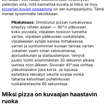
pelikirjan siitä, mitä kannattaa kuvata ja miksi se myy,
pizzerian kuvien oppaamme
on sen kumppanijuttu. Tämä
menee syvemmälle tekniikkaan.
Pikakatsaus:
Onnistunut pizzan ruokakuvaus
kiteytyy viiteen asiaan — 90°:n yläkuvaan
koko pizzasta, viipaleen nostoon tunnetta
varten, viipaleen pääkuvaan ruokalistalle,
viipaleeseen syöjän kanssa mittakaavaa
varten ja uunitoiminnan kuvaan tarinaa varten.
Jokainen vaatii oman valokulmansa,
ajoitusikkunan ja stailaustempun. Venyvä
juusto toimii ensimmäisten 30 sekunnin aikana
uunista oton jälkeen. Sivuvalo 45°:ssa voittaa
yläkulmavalon joka kerta. Ja lopussa
esiteltävä tekoälyn oikotie nostaa minkä
tahansa kelvollisen puhelinkuvan
ruokalistatasolle 90 sekunnissa.
Miksi pizza on kuvaajan haastavin
ruoka