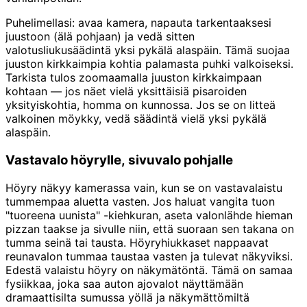
Puhelimellasi: avaa kamera, napauta tarkentaaksesi
juustoon (älä pohjaan) ja vedä sitten
valotusliukusäädintä yksi pykälä alaspäin. Tämä suojaa
juuston kirkkaimpia kohtia palamasta puhki valkoiseksi.
Tarkista tulos zoomaamalla juuston kirkkaimpaan
kohtaan — jos näet vielä yksittäisiä pisaroiden
yksityiskohtia, homma on kunnossa. Jos se on litteä
valkoinen möykky, vedä säädintä vielä yksi pykälä
alaspäin.
Vastavalo höyrylle, sivuvalo pohjalle
Höyry näkyy kamerassa vain, kun se on vastavalaistu
tummempaa aluetta vasten. Jos haluat vangita tuon
"tuoreena uunista" -kiehkuran, aseta valonlähde hieman
pizzan taakse ja sivulle niin, että suoraan sen takana on
tumma seinä tai tausta. Höyryhiukkaset nappaavat
reunavalon tummaa taustaa vasten ja tulevat näkyviksi.
Edestä valaistu höyry on näkymätöntä. Tämä on samaa
fysiikkaa, joka saa auton ajovalot näyttämään
dramaattisilta sumussa yöllä ja näkymättömiltä