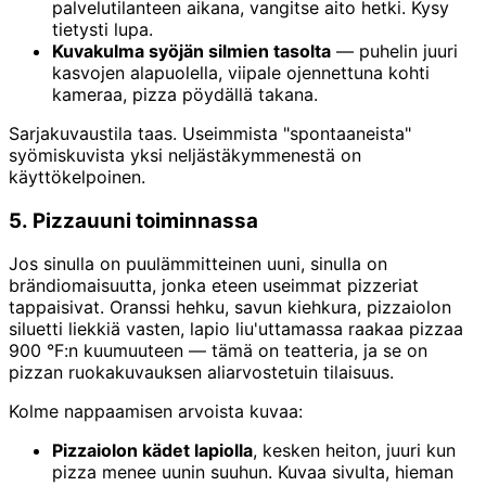
palvelutilanteen aikana, vangitse aito hetki. Kysy
tietysti lupa.
Kuvakulma syöjän silmien tasolta
— puhelin juuri
kasvojen alapuolella, viipale ojennettuna kohti
kameraa, pizza pöydällä takana.
Sarjakuvaustila taas. Useimmista "spontaaneista"
syömiskuvista yksi neljästäkymmenestä on
käyttökelpoinen.
5. Pizzauuni toiminnassa
Jos sinulla on puulämmitteinen uuni, sinulla on
brändiomaisuutta, jonka eteen useimmat pizzeriat
tappaisivat. Oranssi hehku, savun kiehkura, pizzaiolon
siluetti liekkiä vasten, lapio liu'uttamassa raakaa pizzaa
900 °F:n kuumuuteen — tämä on teatteria, ja se on
pizzan ruokakuvauksen aliarvostetuin tilaisuus.
Kolme nappaamisen arvoista kuvaa:
Pizzaiolon kädet lapiolla
, kesken heiton, juuri kun
pizza menee uunin suuhun. Kuvaa sivulta, hieman