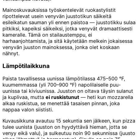
Mainoskuvauksissa työskentelevät ruokastylistit
ripottelevat usein venyvän juustotikun säikeitä
esileikatun sauman yli ennen paistoa — juustotikku sulaa
pitkiksi, kapeiksi säikeiksi, jotka venyvät dramaattisesti
kameralle. Tämä on stailaustemppu, ei
harhaanjohtamista, ja sitä käytetään melkein jokaisessa
venyvän juuston mainoksessa, jonka olet koskaan
nähnyt.
Lämpötilaikkuna
Paista tavallisessa uunissa lämpötilassa 475–500 °F,
kuumemmassa (yli 700–900 °F) napolilaiselle puu-
uunissa tai kiviuunissa. Juuston on oltava täysin sulanut
ja kuplivaa, mutta
ei ruskistunut
— heti kun mozzarella
alkaa ruskistua, se menettää tasaisen pinnan, joka
nappaa valon siististi.
Kuvausikkuna avautuu 15 sekuntia sen jälkeen, kun pizza
tulee uunista (juuston on hyydyttävä hieman, jotta se
venyy eikä valu), ja sulkeutuu noin 90 sekunnissa (juusto