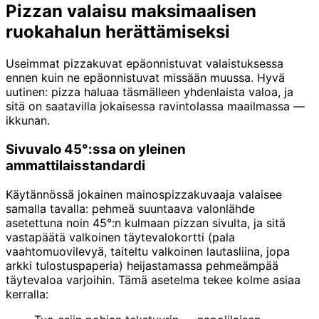
Pizzan valaisu maksimaalisen
ruokahalun herättämiseksi
Useimmat pizzakuvat epäonnistuvat valaistuksessa
ennen kuin ne epäonnistuvat missään muussa. Hyvä
uutinen: pizza haluaa täsmälleen yhdenlaista valoa, ja
sitä on saatavilla jokaisessa ravintolassa maailmassa —
ikkunan.
Sivuvalo 45°:ssa on yleinen
ammattilaisstandardi
Käytännössä jokainen mainospizzakuvaaja valaisee
samalla tavalla: pehmeä suuntaava valonlähde
asetettuna noin 45°:n kulmaan pizzan sivulta, ja sitä
vastapäätä valkoinen täytevalokortti (pala
vaahtomuovilevyä, taiteltu valkoinen lautasliina, jopa
arkki tulostuspaperia) heijastamassa pehmeämpää
täytevaloa varjoihin. Tämä asetelma tekee kolme asiaa
kerralla: