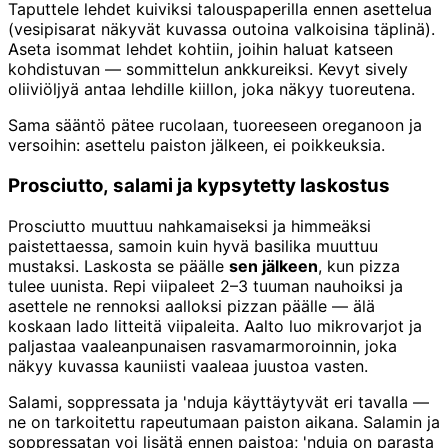
Taputtele lehdet kuiviksi talouspaperilla ennen asettelua
(vesipisarat näkyvät kuvassa outoina valkoisina täplinä).
Aseta isommat lehdet kohtiin, joihin haluat katseen
kohdistuvan — sommittelun ankkureiksi. Kevyt sively
oliiviöljyä antaa lehdille kiillon, joka näkyy tuoreutena.
Sama sääntö pätee rucolaan, tuoreeseen oreganoon ja
versoihin: asettelu paiston jälkeen, ei poikkeuksia.
Prosciutto, salami ja kypsytetty laskostus
Prosciutto muuttuu nahkamaiseksi ja himmeäksi
paistettaessa, samoin kuin hyvä basilika muuttuu
mustaksi. Laskosta se päälle
sen jälkeen
, kun pizza
tulee uunista. Repi viipaleet 2–3 tuuman nauhoiksi ja
asettele ne rennoksi aalloksi pizzan päälle — älä
koskaan lado litteitä viipaleita. Aalto luo mikrovarjot ja
paljastaa vaaleanpunaisen rasvamarmoroinnin, joka
näkyy kuvassa kauniisti vaaleaa juustoa vasten.
Salami, soppressata ja 'nduja käyttäytyvät eri tavalla —
ne on tarkoitettu rapeutumaan paiston aikana. Salamin ja
soppressatan voi lisätä ennen paistoa; 'nduja on parasta