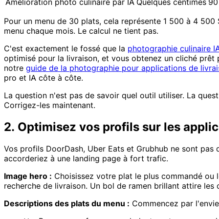
Amélioration photo culinaire par IA
Quelques centimes
90
Pour un menu de 30 plats, cela représente 1 500 à 4 500
menu chaque mois. Le calcul ne tient pas.
C'est exactement le fossé que la
photographie culinaire I
optimisé pour la livraison, et vous obtenez un cliché prê
notre
guide de la photographie pour applications de livra
pro et IA côte à côte.
La question n'est pas de savoir quel outil utiliser. La ques
Corrigez-les maintenant.
2. Optimisez vos profils sur les appl
Vos profils DoorDash, Uber Eats et Grubhub ne sont pas 
accorderiez à une landing page à fort trafic.
Image hero :
Choisissez votre plat le plus commandé ou le 
recherche de livraison. Un bol de ramen brillant attire les 
Descriptions des plats du menu :
Commencez par l'envie —