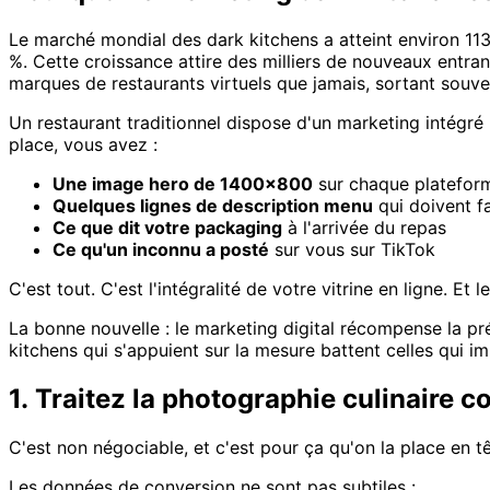
Le marché mondial des dark kitchens a atteint environ 113
%. Cette croissance attire des milliers de nouveaux entra
marques de restaurants virtuels que jamais, sortant sou
Un restaurant traditionnel dispose d'un marketing intégré :
place, vous avez :
Une image hero de 1400×800
sur chaque plateform
Quelques lignes de description menu
qui doivent fa
Ce que dit votre packaging
à l'arrivée du repas
Ce qu'un inconnu a posté
sur vous sur TikTok
C'est tout. C'est l'intégralité de votre vitrine en ligne. E
La bonne nouvelle : le marketing digital récompense la pr
kitchens qui s'appuient sur la mesure battent celles qui i
1. Traitez la photographie culinaire c
C'est non négociable, et c'est pour ça qu'on la place en tê
Les données de conversion ne sont pas subtiles :