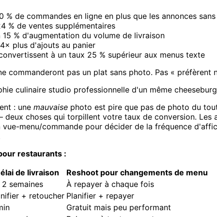
70 % de commandes en ligne en plus que les annonces sans
24 % de ventes supplémentaires
 15 % d'augmentation du volume de livraison
4× plus d'ajouts au panier
 convertissent à un taux 25 % supérieur aux menus texte
 ne commanderont pas un plat sans photo. Pas « préfèrent n
ie culinaire studio professionnelle d'un même cheeseburge
tent : une
mauvaise
photo est pire que pas de photo du tout
— deux choses qui torpillent votre taux de conversion. Les a
on vue-menu/commande pour décider de la fréquence d'affi
.
pour restaurants :
élai de livraison
Reshoot pour changements de menu
à 2 semaines
À repayer à chaque fois
anifier + retoucher
Planifier + repayer
min
Gratuit mais peu performant