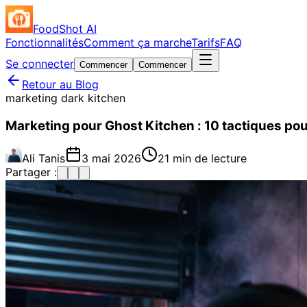
FoodShot AI
Fonctionnalités
Comment ça marche
Tarifs
FAQ
Se connecter
Commencer
Commencer
Retour au Blog
marketing dark kitchen
Marketing pour Ghost Kitchen : 10 tactiques po
Ali Tanis
3 mai 2026
21 min de lecture
Partager :