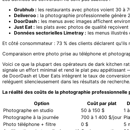
Grubhub :
les restaurants avec photos voient 30 à 
Deliveroo :
la photographie professionnelle génère 
DoorDash :
les menus avec images affichent environ
Just Eat :
les plats avec photos de qualité reçoivent 
Données sectorielles Limetray :
les menus illustrés
Et côté consommateur : 73 % des clients déclarent qu'ils
Comparaison entre photo prise au téléphone et photograph
Voici ce que la plupart des opérateurs de dark kitchen ra
signale un effort minimal et rend le plat peu appétissant 
de DoorDash et Uber Eats intègrent le taux de conversi
reléguent silencieusement dans les résultats de recherche
La réalité des coûts de la photographie professionnelle 
Option
Coût par plat
D
Photographe en studio
50 à 150 $
1 
Photographe à la journée
700 à 1 400 $/jour
Pl
Photo téléphone + filtre
0 $
5 