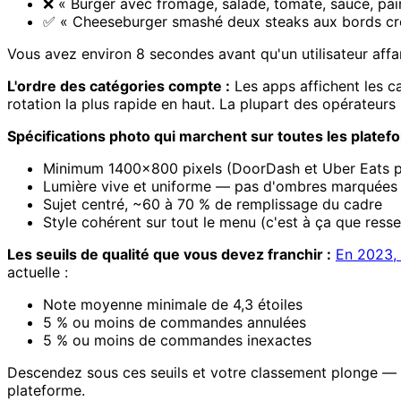
❌ « Burger avec fromage, salade, tomate, sauce, pai
✅ « Cheeseburger smashé deux steaks aux bords crous
Vous avez environ 8 secondes avant qu'un utilisateur affam
L'ordre des catégories compte :
Les apps affichent les ca
rotation la plus rapide en haut. La plupart des opérateurs 
Spécifications photo qui marchent sur toutes les platef
Minimum 1400×800 pixels (DoorDash et Uber Eats pr
Lumière vive et uniforme — pas d'ombres marquées
Sujet centré, ~60 à 70 % de remplissage du cadre
Style cohérent sur tout le menu (c'est à ça que res
Les seuils de qualité que vous devez franchir :
En 2023, 
actuelle :
Note moyenne minimale de 4,3 étoiles
5 % ou moins de commandes annulées
5 % ou moins de commandes inexactes
Descendez sous ces seuils et votre classement plonge — v
plateforme.