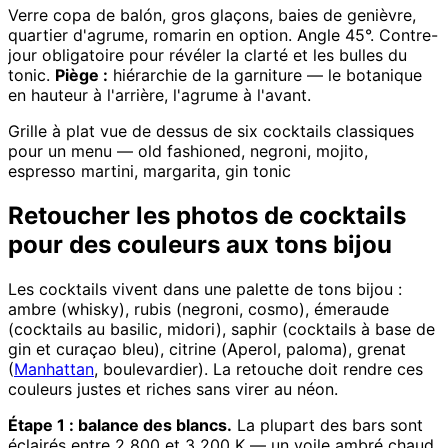
Verre copa de balón, gros glaçons, baies de genièvre,
quartier d'agrume, romarin en option. Angle 45°. Contre-
jour obligatoire pour révéler la clarté et les bulles du
tonic.
Piège :
hiérarchie de la garniture — le botanique
en hauteur à l'arrière, l'agrume à l'avant.
Grille à plat vue de dessus de six cocktails classiques
pour un menu — old fashioned, negroni, mojito,
espresso martini, margarita, gin tonic
Retoucher les photos de cocktails
pour des couleurs aux tons bijou
Les cocktails vivent dans une palette de tons bijou :
ambre (whisky), rubis (negroni, cosmo), émeraude
(cocktails au basilic, midori), saphir (cocktails à base de
gin et curaçao bleu), citrine (Aperol, paloma), grenat
(
Manhattan
, boulevardier). La retouche doit rendre ces
couleurs justes et riches sans virer au néon.
Étape 1 : balance des blancs.
La plupart des bars sont
éclairés entre 2 800 et 3 200 K — un voile ambré chaud