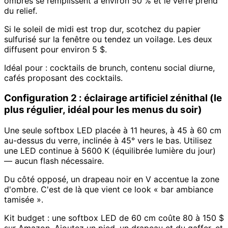
ombres se remplissent à environ 50 % et le verre prend
du relief.
Si le soleil de midi est trop dur, scotchez du papier
sulfurisé sur la fenêtre ou tendez un voilage. Les deux
diffusent pour environ 5 $.
Idéal pour : cocktails de brunch, contenu social diurne,
cafés proposant des cocktails.
Configuration 2 : éclairage artificiel zénithal (le
plus régulier, idéal pour les menus du soir)
Une seule softbox LED placée à 11 heures, à 45 à 60 cm
au-dessus du verre, inclinée à 45° vers le bas. Utilisez
une LED continue à 5600 K (équilibrée lumière du jour)
— aucun flash nécessaire.
Du côté opposé, un drapeau noir en V accentue la zone
d'ombre. C'est de là que vient ce look « bar ambiance
tamisée ».
Kit budget : une softbox LED de 60 cm coûte 80 à 150 $
sur Amazon. Ajoutez un pied, un drapeau et du gaffer, et