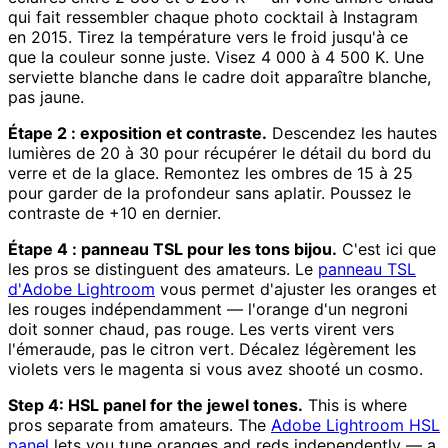
qui fait ressembler chaque photo cocktail à Instagram
en 2015. Tirez la température vers le froid jusqu'à ce
que la couleur sonne juste. Visez 4 000 à 4 500 K. Une
serviette blanche dans le cadre doit apparaître blanche,
pas jaune.
Étape 2 : exposition et contraste.
Descendez les hautes
lumières de 20 à 30 pour récupérer le détail du bord du
verre et de la glace. Remontez les ombres de 15 à 25
pour garder de la profondeur sans aplatir. Poussez le
contraste de +10 en dernier.
Étape 4 : panneau TSL pour les tons bijou.
C'est ici que
les pros se distinguent des amateurs. Le
panneau TSL
d'Adobe Lightroom
vous permet d'ajuster les oranges et
les rouges indépendamment — l'orange d'un negroni
doit sonner chaud, pas rouge. Les verts virent vers
l'émeraude, pas le citron vert. Décalez légèrement les
violets vers le magenta si vous avez shooté un cosmo.
Step 4: HSL panel for the jewel tones.
This is where
pros separate from amateurs. The
Adobe Lightroom HSL
panel
lets you tune oranges and reds independently — a