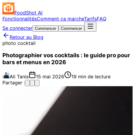
FoodShot AI
Fonctionnalités
Comment ça marche
Tarifs
FAQ
Se connecter
Commencer
Commencer
Retour au Blog
photo cocktail
Photographier vos cocktails : le guide pro pour
bars et menus en 2026
Ali Tanis
15 mai 2026
19 min de lecture
Partager :