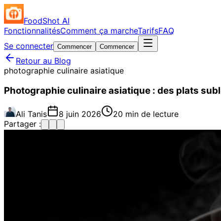
FoodShot AI
Fonctionnalités
Comment ça marche
Tarifs
FAQ
Se connecter
Commencer
Commencer
Retour au Blog
photographie culinaire asiatique
Photographie culinaire asiatique : des plats su
Ali Tanis
8 juin 2026
20 min de lecture
Partager :