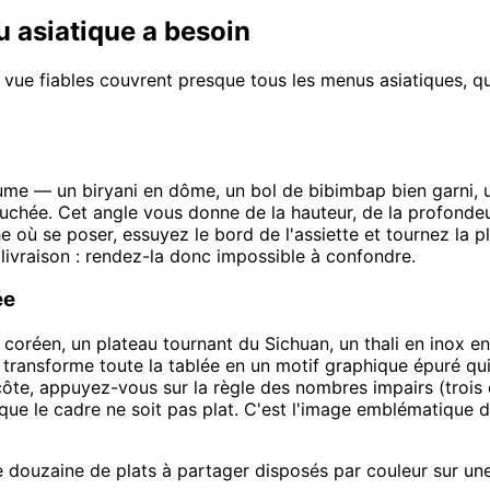
 asiatique a besoin
vue fiables couvrent presque tous les menus asiatiques, que
lume — un biryani en dôme, un bol de bibimbap bien garni, u
hée. Cet angle vous donne de la hauteur, de la profondeur 
e où se poser, essuyez le bord de l'assiette et tournez la plu
 livraison : rendez-la donc impossible à confondre.
ée
oréen, un plateau tournant du Sichuan, un thali en inox en
s transforme toute la tablée en un motif graphique épuré qu
côte, appuyez-vous sur la règle des nombres impairs (trois
e le cadre ne soit pas plat. C'est l'image emblématique du 
ne douzaine de plats à partager disposés par couleur sur un