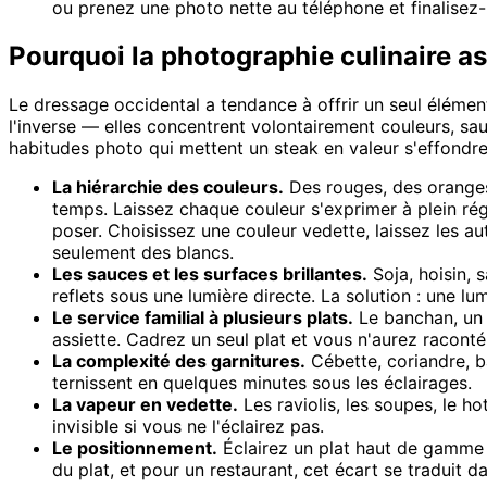
ou prenez une photo nette au téléphone et finalisez-
Pourquoi la photographie culinaire as
Le dressage occidental a tendance à offrir un seul élément
l'inverse — elles concentrent volontairement couleurs, sau
habitudes photo qui mettent un steak en valeur s'effondrent
La hiérarchie des couleurs.
Des rouges, des oranges
temps. Laissez chaque couleur s'exprimer à plein régim
poser. Choisissez une couleur vedette, laissez les au
seulement des blancs.
Les sauces et les surfaces brillantes.
Soja, hoisin, 
reflets sous une lumière directe. La solution : une lu
Le service familial à plusieurs plats.
Le banchan, un p
assiette. Cadrez un seul plat et vous n'aurez raconté 
La complexité des garnitures.
Cébette, coriandre, ba
ternissent en quelques minutes sous les éclairages.
La vapeur en vedette.
Les raviolis, les soupes, le h
invisible si vous ne l'éclairez pas.
Le positionnement.
Éclairez un plat haut de gamme c
du plat, et pour un restaurant, cet écart se traduit