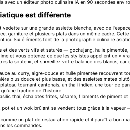
la avec un éditeur photo culinaire IA en 90 secondes enviro
iatique est différente
 vedette sur une grande assiette blanche, avec de l'espace 
ce, garniture et plusieurs plats dans un même cadre. Cette g
 ici. Six éléments font de la photographie culinaire asiatiq
 et des verts vifs et saturés — gochujang, huile pimentée,
e et vous obtenez ce que les stylistes appellent un « vrai f
tres la soutenir, et surveillez votre balance des blancs, car
sauce au curry, aigre-douce et huile pimentée recouvrent tou
mière plus douce et plus basse, et des assiettes mates plutôt
lateau tournant cantonais, un thali indien, une tour de pan
qu'une fraction de l'histoire.
silic thaï, échalotes frites, sésame, filaments de piment et
ot pot et un wok brûlant se vendent tous grâce à la vapeur
omme un plat de restauration rapide et il paraîtra bon marc
 dans les commandes.