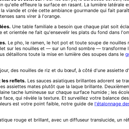
fin qu'elle effleure la surface en rasant. La lumière latérale
sur la viande et crée cette ambiance gourmande qui fait par
enses sans virer à l'orange.
lées.
Une table familiale a besoin que chaque plat soit écl
e et orientée ne fait qu'ensevelir les plats du fond dans l'o
es.
Le pho, le ramen, le hot pot et toute soupe de nouilles
 reflet sur les nouilles et — sur un fond sombre — transforme l
ous détaillons toute la mise en lumière des soupes dans le
g
r, des nouilles de riz et du bœuf, à côté d'une assiette d'h
 les reflets.
Les sauces asiatiques brillantes adorent se t
les assiettes mates plutôt que la laque brillante. Deuxième
ne vilaine tache lumineuse sur chaque surface humide ; les é
e face, qui révèle la texture. Et surveillez votre balance des
uleurs est votre point faible, notre guide de
l'étalonnage de
siatique rouge et brillant, avec un diffuseur translucide, un 