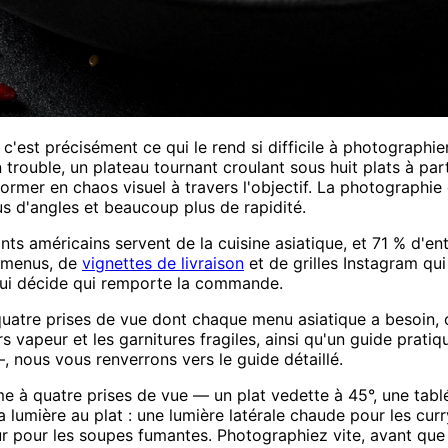
'est précisément ce qui le rend si difficile à photographie
trouble, un plateau tournant croulant sous huit plats à part
nsformer en chaos visuel à travers l'objectif. La photograph
lus d'angles et beaucoup plus de rapidité.
ants américains servent de la cuisine asiatique, et 71 % d'e
e menus, de
vignettes de livraison
et de grilles Instagram qu
 qui décide qui remporte la commande.
 quatre prises de vue dont chaque menu asiatique a besoin, c
vapeur et les garnitures fragiles, ainsi qu'un guide pratiq
 nous vous renverrons vers le guide détaillé.
me à quatre prises de vue — un plat vedette à 45°, une tabl
a lumière au plat : une lumière latérale chaude pour les cur
ur pour les soupes fumantes. Photographiez vite, avant que 