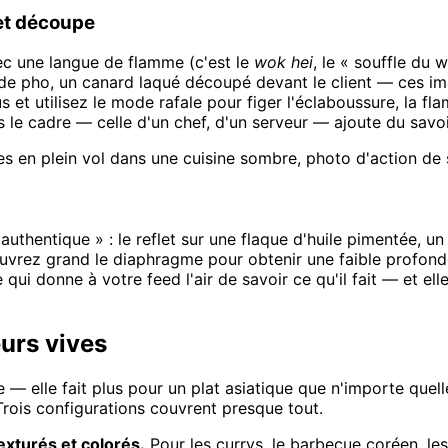
 et découpe
ec une langue de flamme (c'est le
wok hei
, le « souffle du
ol de pho, un canard laqué découpé devant le client — ces i
 et utilisez le mode rafale pour figer l'éclaboussure, la fla
e cadre — celle d'un chef, d'un serveur — ajoute du savoir-
 en plein vol dans une cuisine sombre, photo d'action de s
thentique » : le reflet sur une flaque d'huile pimentée, un 
uvrez grand le diaphragme pour obtenir une faible profonde
 qui donne à votre feed l'air de savoir ce qu'il fait — et ell
eurs vives
 — elle fait plus pour un plat asiatique que n'importe quell
 Trois configurations couvrent presque tout.
exturés et colorés.
Pour les currys, le barbecue coréen, les