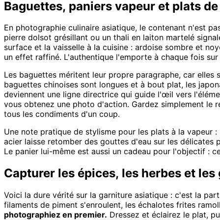
Baguettes, paniers vapeur et plats de
En photographie culinaire asiatique, le contenant n'est pa
pierre dolsot grésillant ou un thali en laiton martelé sign
surface et la vaisselle à la cuisine : ardoise sombre et no
un effet raffiné. L'authentique l'emporte à chaque fois 
Les baguettes méritent leur propre paragraphe, car elles so
baguettes chinoises sont longues et à bout plat, les japon
deviennent une ligne directrice qui guide l'œil vers l'él
vous obtenez une photo d'action. Gardez simplement le rest
tous les condiments d'un coup.
Une note pratique de stylisme pour les plats à la vapeur :
acier laisse retomber des gouttes d'eau sur les délicate
Le panier lui-même est aussi un cadeau pour l'objectif : ce
Capturer les épices, les herbes et les
Voici la dure vérité sur la garniture asiatique : c'est la pa
filaments de piment s'enroulent, les échalotes frites ram
photographiez en premier.
Dressez et éclairez le plat, p