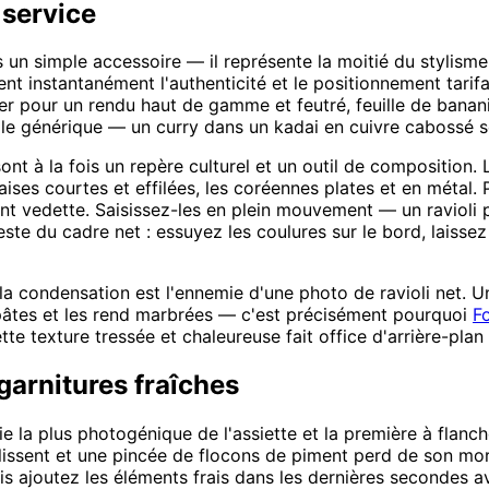
 service
s un simple accessoire — il représente la moitié du stylism
alent instantanément l'authenticité et le positionnement tar
yer pour un rendu haut de gamme et feutré, feuille de banani
sur le générique — un curry dans un kadai en cuivre caboss
nt à la fois un repère culturel et un outil de composition. 
aises courtes et effilées, les coréennes plates et en métal.
ément vedette. Saisissez-les en plein mouvement — un raviol
e du cadre net : essuyez les coulures sur le bord, laissez u
 la condensation est l'ennemie d'une photo de ravioli net. 
s pâtes et les rend marbrées — c'est précisément pourquoi
F
tte texture tressée et chaleureuse fait office d'arrière-plan
 garnitures fraîches
rtie la plus photogénique de l'assiette et la première à flanc
ollissent et une pincée de flocons de piment perd de son mo
uis ajoutez les éléments frais dans les dernières secondes a