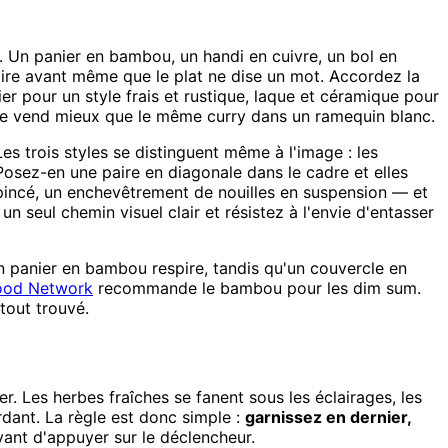
e. Un panier en bambou, un handi en cuivre, un bol en
ifaire avant même que le plat ne dise un mot. Accordez la
er pour un style frais et rustique, laque et céramique pour
é se vend mieux que le même curry dans un ramequin blanc.
Les trois styles se distinguent même à l'image : les
 Posez-en une paire en diagonale dans le cadre et elles
i pincé, un enchevêtrement de nouilles en suspension — et
n seul chemin visuel clair et résistez à l'envie d'entasser
Un panier en bambou respire, tandis qu'un couvercle en
ood Network
recommande le bambou pour les dim sum.
 tout trouvé.
her. Les herbes fraîches se fanent sous les éclairages, les
rdant. La règle est donc simple :
garnissez en dernier,
vant d'appuyer sur le déclencheur.