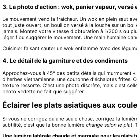
3. La photo d'action : wok, panier vapeur, versé
Le mouvement vend la fraîcheur. Un wok en plein saut av
tout juste ouvert, un bouillon versé à la louche sur un b
jamais. Montez votre vitesse d'obturation à 1/200 s ou plus
léger flou suggérer le mouvement. Une main humaine dans l
Cuisinier faisant sauter un wok enflammé avec des légumes
4. Le détail de la garniture et des condiments
Approchez-vous à 45° des petits détails qui murmurent « au
d'herbes vietnamienne, une couronne d'échalotes frites. O
texture ressorte. C'est une photo discrète, mais c'est celle
photo vedette ne fait que suggérer.
Éclairer les plats asiatiques aux coul
Si vous ne corrigez qu'une seule chose, corrigez la lumière
subtilité, c'est que la bonne lumière
change selon le plat
.
Une lumière latérale chaude et marquée pour les plats t