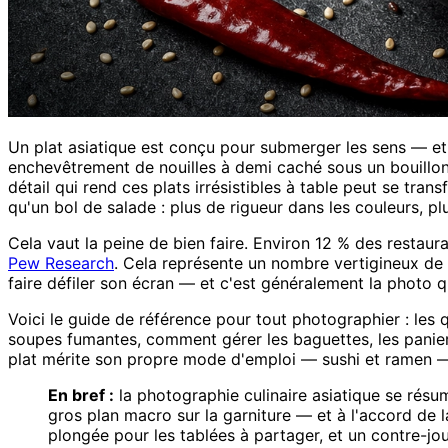
Un plat asiatique est conçu pour submerger les sens — et c
enchevêtrement de nouilles à demi caché sous un bouillon 
détail qui rend ces plats irrésistibles à table peut se tra
qu'un bol de salade : plus de rigueur dans les couleurs, p
Cela vaut la peine de bien faire. Environ 12 % des restaur
Pew Research
. Cela représente un nombre vertigineux d
faire défiler son écran — et c'est généralement la photo
Voici le guide de référence pour tout photographier : les
soupes fumantes, comment gérer les baguettes, les paniers 
plat mérite son propre mode d'emploi — sushi et ramen —,
En bref :
la photographie culinaire asiatique se résu
gros plan macro sur la garniture — et à l'accord de l
plongée pour les tablées à partager, et un contre-jo