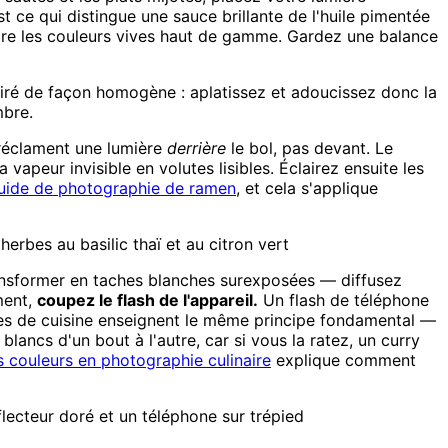
 est ce qui distingue une sauce brillante de l'huile pimentée
aître les couleurs vives haut de gamme. Gardez une balance
airé de façon homogène : aplatissez et adoucissez donc la
mbre.
 réclament une lumière
derrière
le bol, pas devant. Le
a vapeur invisible en volutes lisibles. Éclairez ensuite les
uide de photographie de ramen
, et cela s'applique
erbes au basilic thaï et au citron vert
ransformer en taches blanches surexposées — diffusez
ment,
coupez le flash de l'appareil.
Un flash de téléphone
coles de cuisine enseignent le même principe fondamental —
 blancs d'un bout à l'autre, car si vous la ratez, un curry
s couleurs en photographie culinaire
explique comment
réflecteur doré et un téléphone sur trépied