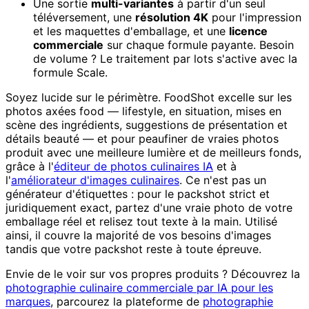
Une sortie
multi-variantes
à partir d'un seul
téléversement, une
résolution 4K
pour l'impression
et les maquettes d'emballage, et une
licence
commerciale
sur chaque formule payante. Besoin
de volume ? Le traitement par lots s'active avec la
formule Scale.
Soyez lucide sur le périmètre. FoodShot excelle sur les
photos axées food — lifestyle, en situation, mises en
scène des ingrédients, suggestions de présentation et
détails beauté — et pour peaufiner de vraies photos
produit avec une meilleure lumière et de meilleurs fonds,
grâce à l'
éditeur de photos culinaires IA
et à
l'
améliorateur d'images culinaires
. Ce n'est pas un
générateur d'étiquettes : pour le packshot strict et
juridiquement exact, partez d'une vraie photo de votre
emballage réel et relisez tout texte à la main. Utilisé
ainsi, il couvre la majorité de vos besoins d'images
tandis que votre packshot reste à toute épreuve.
Envie de le voir sur vos propres produits ? Découvrez la
photographie culinaire commerciale par IA pour les
marques
, parcourez la plateforme de
photographie