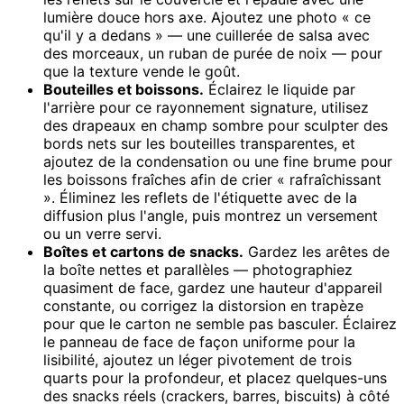
lumière douce hors axe. Ajoutez une photo « ce
qu'il y a dedans » — une cuillerée de salsa avec
des morceaux, un ruban de purée de noix — pour
que la texture vende le goût.
Bouteilles et boissons.
Éclairez le liquide par
l'arrière pour ce rayonnement signature, utilisez
des drapeaux en champ sombre pour sculpter des
bords nets sur les bouteilles transparentes, et
ajoutez de la condensation ou une fine brume pour
les boissons fraîches afin de crier « rafraîchissant
». Éliminez les reflets de l'étiquette avec de la
diffusion plus l'angle, puis montrez un versement
ou un verre servi.
Boîtes et cartons de snacks.
Gardez les arêtes de
la boîte nettes et parallèles — photographiez
quasiment de face, gardez une hauteur d'appareil
constante, ou corrigez la distorsion en trapèze
pour que le carton ne semble pas basculer. Éclairez
le panneau de face de façon uniforme pour la
lisibilité, ajoutez un léger pivotement de trois
quarts pour la profondeur, et placez quelques-uns
des snacks réels (crackers, barres, biscuits) à côté