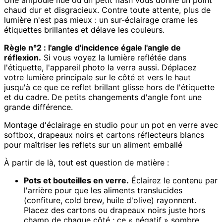
Une ampoule nue ou un petit flash vous donne un point
chaud dur et disgracieux. Contre toute attente, plus de
lumière n'est pas mieux : un sur-éclairage crame les
étiquettes brillantes et délave les couleurs.
Règle n°2 : l'angle d'incidence égale l'angle de
réflexion.
Si vous voyez la lumière reflétée dans
l'étiquette, l'appareil photo la verra aussi. Déplacez
votre lumière principale sur le côté et vers le haut
jusqu'à ce que ce reflet brillant glisse hors de l'étiquette
et du cadre. De petits changements d'angle font une
grande différence.
Montage d'éclairage en studio pour un pot en verre avec
softbox, drapeaux noirs et cartons réflecteurs blancs
pour maîtriser les reflets sur un aliment emballé
À partir de là, tout est question de matière :
Pots et bouteilles en verre.
Éclairez le contenu par
l'arrière pour que les aliments translucides
(confiture, cold brew, huile d'olive) rayonnent.
Placez des cartons ou drapeaux noirs juste hors
champ de chaque côté ; ce « négatif » sombre