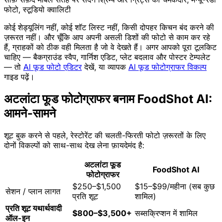
फोटो, स्टूडियो क्वालिटी
कोई शेड्यूलिंग नहीं, कोई शॉट लिस्ट नहीं, किसी दोपहर किचन बंद करने की
ज़रूरत नहीं। और चूँकि आप अपनी असली डिशों की फोटो से काम कर रहे
हैं, ग्राहकों को ठीक वही मिलता है जो वे देखते हैं। अगर आपको पूरा टूलकिट
चाहिए — बैकग्राउंड स्वैप, गार्निश एडिट, प्लेट बदलाव और पोस्टर टेम्पलेट
— तो
AI फूड फोटो एडिटर
देखें, या व्यापक
AI फूड फोटोग्राफर विकल्प
गाइड पढ़ें।
अटलांटा फूड फोटोग्राफर बनाम FoodShot AI:
आमने-सामने
शूट बुक करने से पहले, रेस्टोरेंट की चलती-फिरती फोटो ज़रूरतों के लिए
दोनों विकल्पों को साथ-साथ देख लेना फ़ायदेमंद है:
अटलांटा फूड
FoodShot AI
फोटोग्राफर
$250–$1,500
$15–$99/महीना (सब कुछ
सेशन / प्लान लागत
प्रति शूट
शामिल)
प्रति शूट यथार्थवादी
$800–$3,500+
सब्सक्रिप्शन में शामिल
ऑल-इन