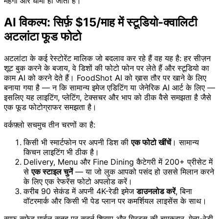
महँगा और धीमा हो जाता है।
AI विकल्प: सिर्फ़ $15/माह में स्टूडियो-क्वालिटी
अटलांटा फूड फोटो
अटलांटा के कई रेस्टोरेंट मालिक जो बदलाव कर रहे हैं वह यह है: हर सीज़न
शूट बुक करने के बजाय, वे डिशों की फोटो फोन पर लेते हैं और स्टूडियो का
काम AI को करने देते हैं। FoodShot AI को ख़ास तौर पर खाने के लिए
बनाया गया है — न कि सामान्य इमेज एडिटिंग या जेनेरिक AI आर्ट के लिए —
इसलिए यह लाइटिंग, प्लेटिंग, टेक्सचर और भाप को ठीक वैसे समझता है जैसे
एक फूड फोटोग्राफर समझता है।
वर्कफ़्लो सचमुच तीन चरणों का है:
किसी भी स्मार्टफोन पर अपनी डिश की
एक फोटो खींचें
। सामान्य
किचन लाइटिंग भी ठीक है।
Delivery, Menu और Fine Dining कैटेगरी में 200+ प्रीसेट में
से
एक स्टाइल चुनें
— या जो लुक आपको पसंद हो उससे मिलान करने
के लिए एक रेफरेंस फोटो अपलोड करें।
करीब 90 सेकंड में अपनी 4K-रेडी इमेज
डाउनलोड करें
, बिना
वॉटरमार्क और किसी भी पेड प्लान पर कमर्शियल लाइसेंस के साथ।
साफ़ सफ़ेद मार्बल सतह पर सदर्न श्रिम्प और ग्रिट्स की चमकदार, मेन्यू-रेडी