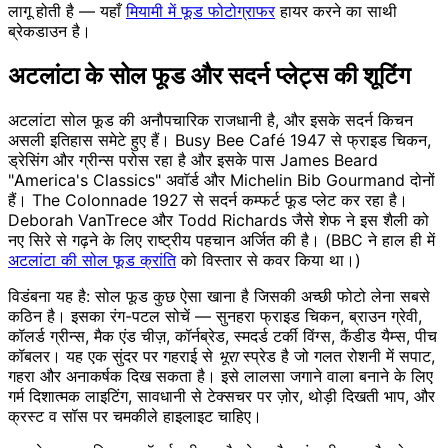
लागू होती है — यहाँ
मियामी में फूड फोटोग्राफर
हायर करने का साथी
ब्रेकडाउन है।
अटलांटा के सोल फूड और सदर्न प्लेट्स की शूटिंग
अटलांटा सोल फूड की अनौपचारिक राजधानी है, और इसके सदर्न किचन
असली इतिहास समेटे हुए हैं। Busy Bee Café 1947 से फ्राइड चिकन,
ड्रेसिंग और ग्रीन्स परोस रहा है और इसके पास James Beard
"America's Classics" अवॉर्ड और Michelin Bib Gourmand दोनों
हैं। The Colonnade 1927 से सदर्न कम्फर्ट फूड प्लेट कर रहा है।
Deborah VanTrece और Todd Richards जैसे शेफ ने इस शैली को
नए सिरे से गढ़ने के लिए राष्ट्रीय पहचान अर्जित की है। (BBC ने हाल ही में
अटलांटा की सोल फूड क्रांति
को विस्तार से कवर किया था।)
विडंबना यह है: सोल फूड कुछ ऐसा खाना है जिसकी अच्छी फोटो लेना सबसे
कठिन है। इसका रंग-पटल सोचें — सुनहरा फ्राइड चिकन, ब्राउन ग्रेवी,
कॉलर्ड ग्रीन्स, मैक एंड चीज़, कॉर्नब्रेड, स्मदर्ड टर्की विंग्स, कैंडीड यैम्स, पीच
कॉबलर। यह एक सुंदर पर गहराई से
भूरा
स्प्रेड है जो गलत रोशनी में सपाट,
गहरा और अनाकर्षक दिख सकता है। इसे लालसा जगाने वाला बनाने के लिए
गर्म दिशात्मक लाइटिंग, सावधानी से टेक्सचर पर ज़ोर, थोड़ी दिखती भाप, और
क्रस्ट व सॉस पर चमकीले हाइलाइट चाहिए।