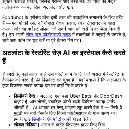
सुनहरे फ्राइड चिकन, कॉलर्ड ग्रीन्स और बेक्ड मैक एंड चीज़ का मैक्रो
क्लोज़-अप — क्लासिक अटलांटा सोल फूड
FoodShot के प्रीसेट ठीक इसी तरह की स्टाइलिंग संभालने के लिए ट्रेंड
हैं — एक फीकी प्लेट को दोबारा रोशन करना, रंग व टेक्सचर को गहरा
करना, और वह गर्माहट जोड़ना जो सदर्न खाने को संडे डिनर जैसा दिखाती
है। हम अपनी
सोल फूड फोटोग्राफी गाइड
में तकनीकों में गहराई से उतरते हैं,
चाहे आप फोन पर शूट करें या पूरे कैमरा रिग पर।
अटलांटा के रेस्टोरेंट रोज़ AI का इस्तेमाल कैसे करते
हैं
रोज़मर्रा के, बड़ी मात्रा वाले उस फोटो काम के लिए जो असल में रेस्टोरेंट के
कैलेंडर को भरता है, AI डिफ़ॉल्ट बन चुका है। यहाँ बताया है कि अटलांटा के
फूड बिज़नेस सबसे ज़्यादा इस पर कहाँ निर्भर करते हैं:
डिलीवरी ऐप्स।
अटलांटा एक बड़ा Uber Eats और DoorDash
बाज़ार है, और तीखी, स्वादिष्ट फोटो वाली लिस्टिंग ज़्यादा ऑर्डर
जीतती हैं। AI आपको हर मेन्यू आइटम शूट करने देता है — सिर्फ़ वे
मुट्ठी भर नहीं जिनके लिए किसी फोटोग्राफर के पास समय था।
हमारी
फूड डिलीवरी ऐप फोटोग्राफी
गाइड देखें।
सोशल मीडिया।
अलग से कंटेंट क्रिएटर हायर किए बिना