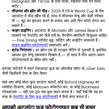
Instagram और TikTok के लिए ताज़ा, स्क्रॉल रोक देने वाला
कंटेंट।
सीज़नल और इवेंट की भीड़।
2026 में FIFA World Cup के मैच
अटलांटा में भीड़ खींच रहे हैं, साथ में सीज़नल मेन्यू और डेली स्पेशल
भी — शूट का इंतज़ार करने के बजाय आप उसी दिन फोटो पोस्ट कर
सकते हैं।
फाइन डाइनिंग।
अटलांटा के Michelin और James Beard से
पहचाने गए रेस्टोरेंट को ऊँचे दर्जे के, मैगज़ीन-क्वालिटी विज़ुअल चाहिए
— Fine Dining प्रीसेट मूड, प्लेटिंग और लाइटिंग संभालते हैं।
फाइन डाइनिंग फोटोग्राफी
एक्सप्लोर करें।
ब्रांड निरंतरता।
हर इमेज एक ही स्टाइल सेटिंग से गुज़रती है, इसलिए
आपका पूरा मेन्यू एकसमान दिखता है — दो साल में तीन अलग-अलग
फोटोग्राफरों के बेमेल शॉट नहीं।
क्राफ्ट कंटेनरों में सदर्न टेकआउट फूड का ओवरहेड फ्लैट-ले, Uber Eats
जैसी डिलीवरी ऐप्स के लिए तैयार
चाहे आप कोई सोल-फूड काउंटर चलाएँ, कोई Buford Highway का
पसंदीदा ठिकाना, कोई Midtown कॉकटेल बार, या कोई Buckhead
स्टेकहाउस — वही एक टूल सब कुछ कवर करता है। यहाँ देखें कि यह हर
तरह के
रेस्टोरेंट के लिए फूड फोटोग्राफी
में कैसे काम करता है।
आपको अटलांटा फूड फोटोग्राफर कब भी हायर