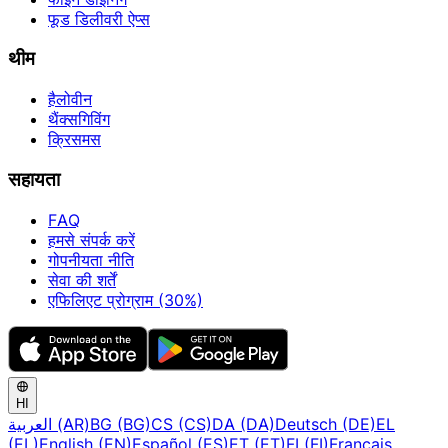
फूड डिलीवरी ऐप्स
थीम
हैलोवीन
थैंक्सगिविंग
क्रिसमस
सहायता
FAQ
हमसे संपर्क करें
गोपनीयता नीति
सेवा की शर्तें
एफिलिएट प्रोग्राम (30%)
HI
العربية (AR)
BG (BG)
CS (CS)
DA (DA)
Deutsch (DE)
EL
(EL)
English (EN)
Español (ES)
ET (ET)
FI (FI)
Français