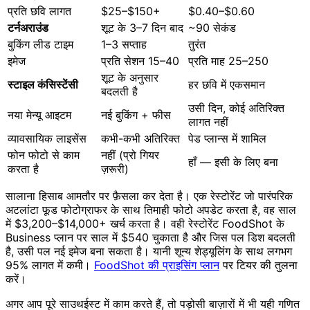
प्रति छवि लागत
$25–$150+
$0.40–$0.60
टर्नअराउंड
शूट के 3–7 दिन बाद
~90 सेकंड
बुकिंग लीड टाइम
1–3 सप्ताह
तुरंत
इमेज
प्रति सेशन 15–40
प्रति माह 25–250
शूट के अनुसार
स्टाइल कंसिस्टेंसी
हर छवि में एकसमान
बदलती है
उसी दिन, कोई अतिरिक्त
नया मेन्यू आइटम
नई बुकिंग + फीस
लागत नहीं
व्यावसायिक लाइसेंस
कभी-कभी अतिरिक्त
पेड प्लान्स में शामिल
फोन फोटो से काम
नहीं (प्रो गियर
हाँ — इसी के लिए बना
करता है
ज़रूरी)
सालाना हिसाब आमतौर पर फ़ैसला कर देता है। एक रेस्टोरेंट जो पारंपरिक
अटलांटा फूड फोटोग्राफर के साथ तिमाही फोटो अपडेट करता है, वह साल
में $3,200–$14,000+ खर्च करता है। वही रेस्टोरेंट FoodShot के
Business प्लान पर साल में $540 चुकाता है और जिस पल डिश बदलती
है, उसी पल नई इमेज बना सकता है। यानी शून्य शेड्यूलिंग के साथ लगभग
95% लागत में कमी।
FoodShot की प्राइसिंग प्लान
पर टियर की तुलना
करें।
अगर आप पूरे साउथईस्ट में काम करते हैं, तो पड़ोसी बाज़ारों में भी यही गणित