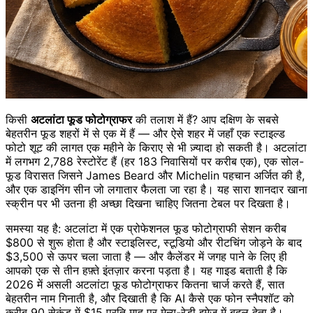
किसी
अटलांटा फूड फोटोग्राफर
की तलाश में हैं? आप दक्षिण के सबसे
बेहतरीन फूड शहरों में से एक में हैं — और ऐसे शहर में जहाँ एक स्टाइल्ड
फोटो शूट की लागत एक महीने के किराए से भी ज़्यादा हो सकती है। अटलांटा
में लगभग 2,788 रेस्टोरेंट हैं (हर 183 निवासियों पर करीब एक), एक सोल-
फूड विरासत जिसने James Beard और Michelin पहचान अर्जित की है,
और एक डाइनिंग सीन जो लगातार फैलता जा रहा है। यह सारा शानदार खाना
स्क्रीन पर भी उतना ही अच्छा दिखना चाहिए जितना टेबल पर दिखता है।
समस्या यह है: अटलांटा में एक प्रोफेशनल फूड फोटोग्राफी सेशन करीब
$800 से शुरू होता है और स्टाइलिस्ट, स्टूडियो और रीटचिंग जोड़ने के बाद
$3,500 से ऊपर चला जाता है — और कैलेंडर में जगह पाने के लिए ही
आपको एक से तीन हफ़्ते इंतज़ार करना पड़ता है। यह गाइड बताती है कि
2026 में असली अटलांटा फूड फोटोग्राफर कितना चार्ज करते हैं, सात
बेहतरीन नाम गिनाती है, और दिखाती है कि AI कैसे एक फोन स्नैपशॉट को
करीब 90 सेकंड में $15 प्रति माह पर मेन्यू-रेडी इमेज में बदल देता है।