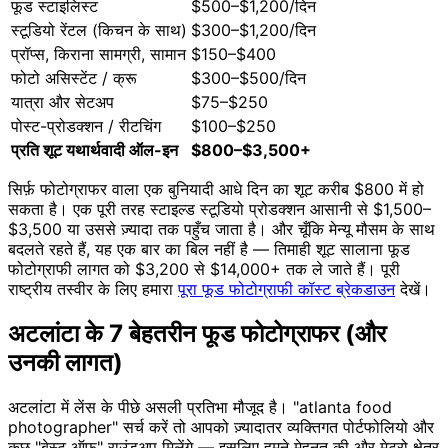
फूड स्टाइलिस्ट
$500–$1,200/दिन
स्टूडियो रेंटल (किचन के साथ)
$300–$1,200/दिन
प्रॉप्स, किराना सामग्री, सामान
$150–$400
फोटो असिस्टेंट / क्रू
$300–$500/दिन
यात्रा और सेटअप
$75–$250
पोस्ट-प्रोडक्शन / रीटचिंग
$100–$250
प्रति शूट यथार्थवादी ऑल-इन
$800–$3,500+
सिर्फ़ फोटोग्राफर वाला एक बुनियादी आधे दिन का शूट करीब $800 में हो
सकता है। एक पूरी तरह स्टाइल्ड स्टूडियो प्रोडक्शन आसानी से $1,500–
$3,500 या उससे ज़्यादा तक पहुँच जाता है। और चूँकि मेन्यू मौसम के साथ
बदलते रहते हैं, यह एक बार का बिल नहीं है — तिमाही शूट सालाना फूड
फोटोग्राफी लागत को $3,200 से $14,000+ तक ले जाते हैं। पूरी
राष्ट्रीय तस्वीर के लिए हमारा
पूरा फूड फोटोग्राफी कॉस्ट ब्रेकडाउन
देखें।
अटलांटा के 7 बेहतरीन फूड फोटोग्राफर (और
उनकी लागत)
अटलांटा में लेंस के पीछे असली प्रतिभा मौजूद है। "atlanta food
photographer" सर्च करें तो आपको ज़्यादातर व्यक्तिगत पोर्टफोलियो और
कुछ "बेस्ट ऑफ़" राउंडअप मिलेंगे — इसलिए हमने मेहनत की और मेट्रो क्षेत्र