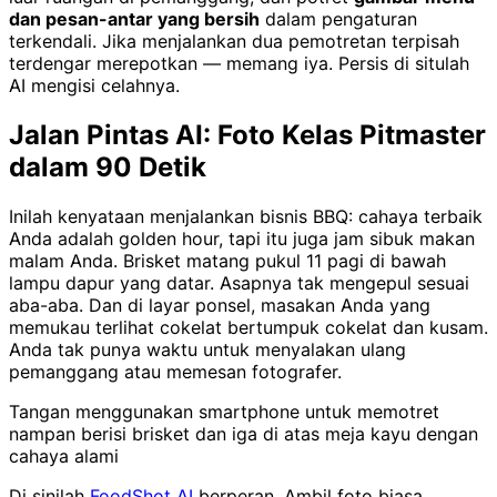
dan pesan-antar yang bersih
dalam pengaturan
terkendali. Jika menjalankan dua pemotretan terpisah
terdengar merepotkan — memang iya. Persis di situlah
AI mengisi celahnya.
Jalan Pintas AI: Foto Kelas Pitmaster
dalam 90 Detik
Inilah kenyataan menjalankan bisnis BBQ: cahaya terbaik
Anda adalah golden hour, tapi itu juga jam sibuk makan
malam Anda. Brisket matang pukul 11 pagi di bawah
lampu dapur yang datar. Asapnya tak mengepul sesuai
aba-aba. Dan di layar ponsel, masakan Anda yang
memukau terlihat cokelat bertumpuk cokelat dan kusam.
Anda tak punya waktu untuk menyalakan ulang
pemanggang atau memesan fotografer.
Tangan menggunakan smartphone untuk memotret
nampan berisi brisket dan iga di atas meja kayu dengan
cahaya alami
Di sinilah
FoodShot AI
berperan. Ambil foto biasa