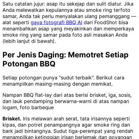
Satu catatan jujur: asap itu sekejap dan sulit diatur. Jika
Anda melewatkan kepulannya atau smoke ring terfoto
samar, Anda tak perlu menyalakan ulang pemanggang —
alat seperti
gaya fotografi BBQ AI
dari FoodShot bisa
menambahkan asap yang meyakinkan dan memperkaya
smoke ring yang samar pada foto asli masakan Anda
(lebih lanjut di bawah).
Per Jenis Daging: Memotret Setiap
Potongan BBQ
Setiap potongan punya "sudut terbaik". Berikut cara
menampilkan masing-masing dengan memikat.
Nampan BBQ flat-lay dari atas berisi brisket, iga, sosis,
dan lauk pendamping berwarna-warni di atas nampan
logam, foto barbeque
Brisket.
Iris melawan arah serat, tata irisannya seperti
kipas, dan potret penampangnya agar smoke ring dan
bark jadi bintangnya. Sudut tiga-perempat yang rendah
menampilkan ketinggian irisan berlemak dan goyangan