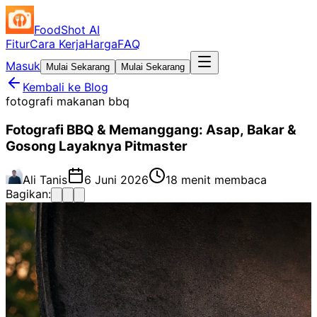
FoodShot AI
Fitur
Cara Kerja
Harga
FAQ
Masuk
Mulai Sekarang
Mulai Sekarang
Kembali ke Blog
fotografi makanan bbq
Fotografi BBQ & Memanggang: Asap, Bakar &
Gosong Layaknya Pitmaster
Ali Tanis
6 Juni 2026
18 menit membaca
Bagikan: