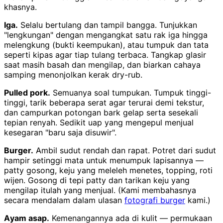
khasnya.
Iga.
Selalu bertulang dan tampil bangga. Tunjukkan
"lengkungan" dengan mengangkat satu rak iga hingga
melengkung (bukti keempukan), atau tumpuk dan tata
seperti kipas agar tiap tulang terbaca. Tangkap glasir
saat masih basah dan mengilap, dan biarkan cahaya
samping menonjolkan kerak dry-rub.
Pulled pork.
Semuanya soal tumpukan. Tumpuk tinggi-
tinggi, tarik beberapa serat agar terurai demi tekstur,
dan campurkan potongan bark gelap serta sesekali
tepian renyah. Sedikit uap yang mengepul menjual
kesegaran "baru saja disuwir".
Burger.
Ambil sudut rendah dan rapat. Potret dari sudut
hampir setinggi mata untuk menumpuk lapisannya —
patty gosong, keju yang meleleh menetes, topping, roti
wijen. Gosong di tepi patty dan tarikan keju yang
mengilap itulah yang menjual. (Kami membahasnya
secara mendalam dalam ulasan
fotografi burger
kami.)
Ayam asap.
Kemenangannya ada di kulit — permukaan