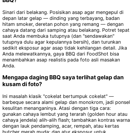
BBQ?
Sinari dari belakang. Posisikan asap agar mengepul di
depan latar gelap — dinding yang terbayang, badan
hitam smoker, deretan pohon yang remang — dengan
cahaya datang dari samping atau belakang. Potret tepat
saat Anda membuka tutupnya (dan "sendawakan"
tutupnya dulu agar kepulannya bersih), dan turunkan
sedikit eksposur agar asap tidak kehilangan detail. Jika
Anda melewatkannya, gaya BBQ dari FoodShot bisa
menambahkan asap realistis pada foto asli masakan
Anda.
Mengapa daging BBQ saya terlihat gelap dan
kusam di foto?
Ini masalah klasik "cokelat bertumpuk cokelat" —
barbeque secara alami gelap dan monokrom, jadi ponsel
kesulitan menanganinya. Atasi dengan tiga cara:
gunakan cahaya lembut yang terarah (golden hour atau
cahaya jendela) alih-alih flash; tambahkan kontras warna
dengan lauk pendamping, acar, rempah, atau kertas
butcher merah muda; dan atur eksposur untuk