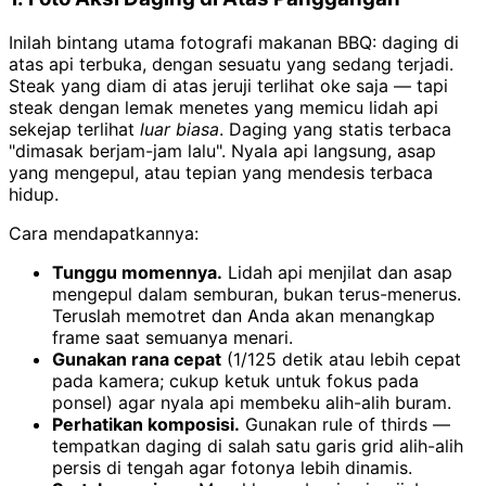
Inilah bintang utama fotografi makanan BBQ: daging di
atas api terbuka, dengan sesuatu yang sedang terjadi.
Steak yang diam di atas jeruji terlihat oke saja — tapi
steak dengan lemak menetes yang memicu lidah api
sekejap terlihat
luar biasa
. Daging yang statis terbaca
"dimasak berjam-jam lalu". Nyala api langsung, asap
yang mengepul, atau tepian yang mendesis terbaca
hidup.
Cara mendapatkannya:
Tunggu momennya.
Lidah api menjilat dan asap
mengepul dalam semburan, bukan terus-menerus.
Teruslah memotret dan Anda akan menangkap
frame saat semuanya menari.
Gunakan rana cepat
(1/125 detik atau lebih cepat
pada kamera; cukup ketuk untuk fokus pada
ponsel) agar nyala api membeku alih-alih buram.
Perhatikan komposisi.
Gunakan rule of thirds —
tempatkan daging di salah satu garis grid alih-alih
persis di tengah agar fotonya lebih dinamis.