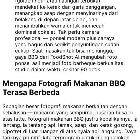
(golden hour atau naungan terbuka),
mendekat ke kerak dan garis panggangan,
menangkap asap dengan menyinarinya dari
belakang di depan latar gelap, dan
menambahkan warna untuk memecah
dominasi cokelat. Tak perlu kamera
profesional — ponsel modern plus cahaya
yang bagus dan sedikit penyuntingan sudah
cukup. Saat masakan tak bisa menunggu,
gaya BBQ dari FoodShot AI mengubah foto
ponsel asli menjadi foto barbeque berkualitas
studio dalam waktu sekitar 90 detik.
Mengapa Fotografi Makanan BBQ
Terasa Berbeda
Sebagian besar fotografi makanan berkaitan dengan
kehalusan — macaron yang sempurna, pusaran busa di
atas latte. Fotografi makanan BBQ justru kebalikannya. Ia
lantang. Ia tentang api, lemak, asap, dan kerak gosong,
dipotret di luar ruangan di atas nyala api langsung. Daya
tariknya primitif: kita terprogram untuk mengidamkan