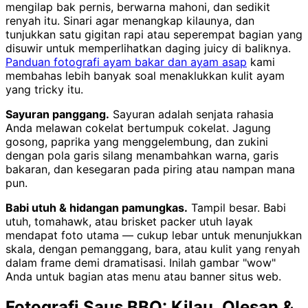
mengilap bak pernis, berwarna mahoni, dan sedikit
renyah itu. Sinari agar menangkap kilaunya, dan
tunjukkan satu gigitan rapi atau seperempat bagian yang
disuwir untuk memperlihatkan daging juicy di baliknya.
Panduan fotografi ayam bakar dan ayam asap
kami
membahas lebih banyak soal menaklukkan kulit ayam
yang tricky itu.
Sayuran panggang.
Sayuran adalah senjata rahasia
Anda melawan cokelat bertumpuk cokelat. Jagung
gosong, paprika yang menggelembung, dan zukini
dengan pola garis silang menambahkan warna, garis
bakaran, dan kesegaran pada piring atau nampan mana
pun.
Babi utuh & hidangan pamungkas.
Tampil besar. Babi
utuh, tomahawk, atau brisket packer utuh layak
mendapat foto utama — cukup lebar untuk menunjukkan
skala, dengan pemanggang, bara, atau kulit yang renyah
dalam frame demi dramatisasi. Inilah gambar "wow"
Anda untuk bagian atas menu atau banner situs web.
Fotografi Saus BBQ: Kilau, Olesan &