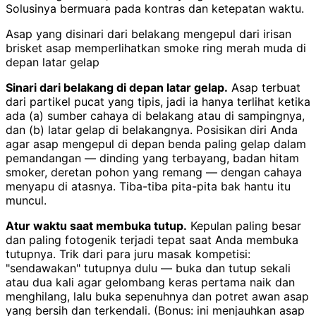
Solusinya bermuara pada kontras dan ketepatan waktu.
Asap yang disinari dari belakang mengepul dari irisan
brisket asap memperlihatkan smoke ring merah muda di
depan latar gelap
Sinari dari belakang di depan latar gelap.
Asap terbuat
dari partikel pucat yang tipis, jadi ia hanya terlihat ketika
ada (a) sumber cahaya di belakang atau di sampingnya,
dan (b) latar gelap di belakangnya. Posisikan diri Anda
agar asap mengepul di depan benda paling gelap dalam
pemandangan — dinding yang terbayang, badan hitam
smoker, deretan pohon yang remang — dengan cahaya
menyapu di atasnya. Tiba-tiba pita-pita bak hantu itu
muncul.
Atur waktu saat membuka tutup.
Kepulan paling besar
dan paling fotogenik terjadi tepat saat Anda membuka
tutupnya. Trik dari para juru masak kompetisi:
"sendawakan" tutupnya dulu — buka dan tutup sekali
atau dua kali agar gelombang keras pertama naik dan
menghilang, lalu buka sepenuhnya dan potret awan asap
yang bersih dan terkendali. (Bonus: ini menjauhkan asap