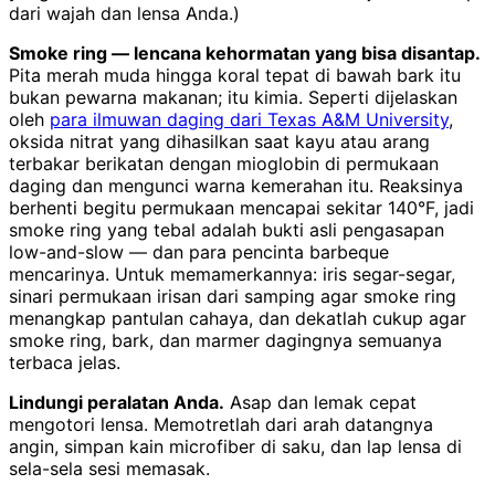
dari wajah dan lensa Anda.)
Smoke ring — lencana kehormatan yang bisa disantap.
Pita merah muda hingga koral tepat di bawah bark itu
bukan pewarna makanan; itu kimia. Seperti dijelaskan
oleh
para ilmuwan daging dari Texas A&M University
,
oksida nitrat yang dihasilkan saat kayu atau arang
terbakar berikatan dengan mioglobin di permukaan
daging dan mengunci warna kemerahan itu. Reaksinya
berhenti begitu permukaan mencapai sekitar 140°F, jadi
smoke ring yang tebal adalah bukti asli pengasapan
low-and-slow — dan para pencinta barbeque
mencarinya. Untuk memamerkannya: iris segar-segar,
sinari permukaan irisan dari samping agar smoke ring
menangkap pantulan cahaya, dan dekatlah cukup agar
smoke ring, bark, dan marmer dagingnya semuanya
terbaca jelas.
Lindungi peralatan Anda.
Asap dan lemak cepat
mengotori lensa. Memotretlah dari arah datangnya
angin, simpan kain microfiber di saku, dan lap lensa di
sela-sela sesi memasak.