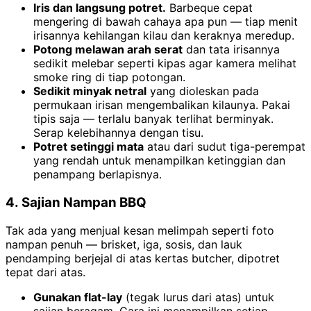
Iris dan langsung potret.
Barbeque cepat
mengering di bawah cahaya apa pun — tiap menit
irisannya kehilangan kilau dan keraknya meredup.
Potong melawan arah serat
dan tata irisannya
sedikit melebar seperti kipas agar kamera melihat
smoke ring di tiap potongan.
Sedikit minyak netral
yang dioleskan pada
permukaan irisan mengembalikan kilaunya. Pakai
tipis saja — terlalu banyak terlihat berminyak.
Serap kelebihannya dengan tisu.
Potret setinggi mata
atau dari sudut tiga-perempat
yang rendah untuk menampilkan ketinggian dan
penampang berlapisnya.
4. Sajian Nampan BBQ
Tak ada yang menjual kesan melimpah seperti foto
nampan penuh — brisket, iga, sosis, dan lauk
pendamping berjejal di atas kertas butcher, dipotret
tepat dari atas.
Gunakan flat-lay
(tegak lurus dari atas) untuk
sajian beragam. Cara ini menampilkan setiap