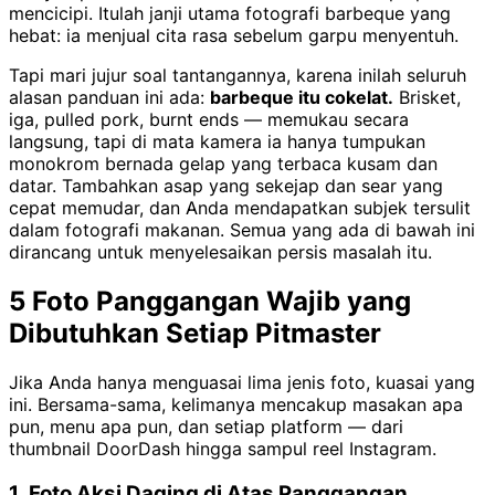
mencicipi. Itulah janji utama fotografi barbeque yang
hebat: ia menjual cita rasa sebelum garpu menyentuh.
Tapi mari jujur soal tantangannya, karena inilah seluruh
alasan panduan ini ada:
barbeque itu cokelat.
Brisket,
iga, pulled pork, burnt ends — memukau secara
langsung, tapi di mata kamera ia hanya tumpukan
monokrom bernada gelap yang terbaca kusam dan
datar. Tambahkan asap yang sekejap dan sear yang
cepat memudar, dan Anda mendapatkan subjek tersulit
dalam fotografi makanan. Semua yang ada di bawah ini
dirancang untuk menyelesaikan persis masalah itu.
5 Foto Panggangan Wajib yang
Dibutuhkan Setiap Pitmaster
Jika Anda hanya menguasai lima jenis foto, kuasai yang
ini. Bersama-sama, kelimanya mencakup masakan apa
pun, menu apa pun, dan setiap platform — dari
thumbnail DoorDash hingga sampul reel Instagram.
1. Foto Aksi Daging di Atas Panggangan