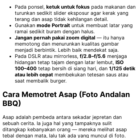
Pada ponsel,
ketuk untuk fokus
pada makanan dan
turunkan sedikit slider eksposur agar kerak yang
terang dan asap tidak kehilangan detail.
Gunakan
mode Portrait
untuk membuat latar yang
ramai sedikit buram dengan halus.
Jangan pernah pakai zoom digital
— itu hanya
memotong dan menurunkan kualitas gambar
menjadi berbintik. Lebih baik mendekat saja.
Pada DSLR atau mirrorless,
f/2.8–f/5.6
menjaga
hidangan tetap tajam dengan latar lembut,
ISO
100–400
tetap bersih di siang hari, dan
1/125 detik
atau lebih cepat
membekukan tetesan saus atau
saat membalik burger.
Cara Memotret Asap (Foto Andalan
BBQ)
Asap adalah pembeda antara sekadar jepretan dan
sebuah cerita. Ia juga hal yang tampaknya sulit
ditangkap kebanyakan orang — mereka melihat asap
tebal dengan mata, lalu tak ada yang muncul di foto.