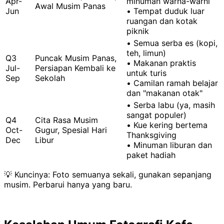
Apr-
minuman warna-warni
Awal Musim Panas
Jun
• Tempat duduk luar
ruangan dan kotak
piknik
• Semua serba es (kopi,
teh, limun)
Q3
Puncak Musim Panas,
• Makanan praktis
Jul-
Persiapan Kembali ke
untuk turis
Sep
Sekolah
• Camilan ramah belajar
dan "makanan otak"
• Serba labu (ya, masih
sangat populer)
Q4
Cita Rasa Musim
• Kue kering bertema
Oct-
Gugur, Spesial Hari
Thanksgiving
Dec
Libur
• Minuman liburan dan
paket hadiah
💡 Kuncinya: Foto semuanya sekali, gunakan sepanjang
musim. Perbarui hanya yang baru.