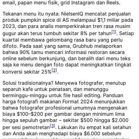
email, papan menu fisik, grid Instagram dan Reels.
Tekanan menu itu nyata: NielsenIQ mencatat penjualan
produk pumpkin spice di AS melampaui $1,1 miliar pada
2023, dan para analis memperkirakan tren rasa musim
[1]
gugur akan terus tumbuh sekitar 8% per tahun
. Setiap
kuartal membawa gelombang rasa baru yang perlu
difoto. Pada saat yang sama, Grubhub melaporkan
bahwa 90% tamu mencari informasi restoran secara
online sebelum berkunjung, dan beralih dari menu teks
saja ke menu dengan foto dapat meningkatkan tingkat
[2]
konversi sekitar 25%
.
Solusi tradisionalnya? Menyewa fotografer, menutup
separuh kafe untuk penataan, dan menunggu
berminggu-minggu untuk file hasil editing. Panduan
harga fotografi makanan Format 2024 menunjukkan
bahwa fotografer profesional umumnya mengenakan
biaya $100–$200 per gambar dengan minimum lima
hingga sepuluh gambar – sekitar $500 hingga $2.000
[3]
per sesi pemotretan
. Lakukan itu empat kali setahun
dan Anda akan menghadapi biaya $6.000 sebelum