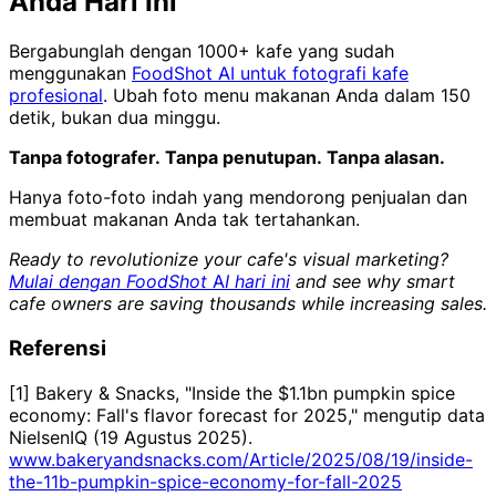
Anda Hari Ini
Bergabunglah dengan 1000+ kafe yang sudah
menggunakan
FoodShot AI untuk fotografi kafe
profesional
. Ubah foto menu makanan Anda dalam 150
detik, bukan dua minggu.
Tanpa fotografer. Tanpa penutupan. Tanpa alasan.
Hanya foto-foto indah yang mendorong penjualan dan
membuat makanan Anda tak tertahankan.
Ready to revolutionize your cafe's visual marketing?
Mulai dengan FoodShot AI hari ini
and see why smart
cafe owners are saving thousands while increasing sales.
Referensi
[1] Bakery & Snacks, "Inside the $1.1bn pumpkin spice
economy: Fall's flavor forecast for 2025," mengutip data
NielsenIQ (19 Agustus 2025).
www.bakeryandsnacks.com/Article/2025/08/19/inside-
the-11b-pumpkin-spice-economy-for-fall-2025