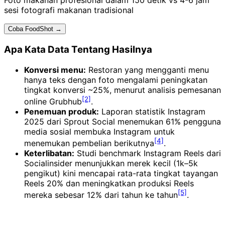
Foto makanan profesional dalam 150 detik vs 4-6 jam
sesi fotografi makanan tradisional
Coba FoodShot →
Apa Kata Data Tentang Hasilnya
Konversi menu:
Restoran yang mengganti menu
hanya teks dengan foto mengalami peningkatan
tingkat konversi ~25%, menurut analisis pemesanan
[2]
online Grubhub
.
Penemuan produk:
Laporan statistik Instagram
2025 dari Sprout Social menemukan 61% pengguna
media sosial membuka Instagram untuk
[4]
menemukan pembelian berikutnya
.
Keterlibatan:
Studi benchmark Instagram Reels dari
Socialinsider menunjukkan merek kecil (1k–5k
pengikut) kini mencapai rata-rata tingkat tayangan
Reels 20% dan meningkatkan produksi Reels
[5]
mereka sebesar 12% dari tahun ke tahun
.