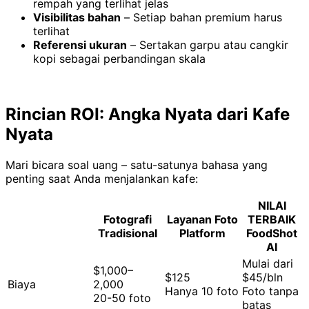
rempah yang terlihat jelas
Visibilitas bahan
– Setiap bahan premium harus
terlihat
Referensi ukuran
– Sertakan garpu atau cangkir
kopi sebagai perbandingan skala
Rincian ROI: Angka Nyata dari Kafe
Nyata
Mari bicara soal uang – satu-satunya bahasa yang
penting saat Anda menjalankan kafe:
NILAI
Fotografi
Layanan Foto
TERBAIK
Tradisional
Platform
FoodShot
AI
Mulai dari
$1,000–
$125
$45/bln
Biaya
2,000
Hanya 10 foto
Foto tanpa
20-50 foto
batas