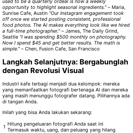
used to be a quarterly ordeal is now a weekly
opportunity to highlight seasonal ingredients."
– Maria,
Sunrise Cafe, Austin
"Our Instagram engagement took
off once we started posting consistent, professional
food photos. The AI makes everything look like we hired
a full-time photographer."
– James, The Daily Grind,
Seattle
"I was spending $500 monthly on photography.
Now I spend $45 and get better results. The math is
simple."
– Chen, Fusion Cafe, San Francisco
Langkah Selanjutnya: Bergabunglah
dengan Revolusi Visual
Industri kafe terbagi menjadi dua kelompok: mereka
yang memanfaatkan fotografi bertenaga AI dan mereka
yang masih menunggu fotografer datang. Pilihannya ada
di tangan Anda.
Inilah yang bisa Anda lakukan sekarang:
Hitung pengeluaran fotografi Anda saat ini
1
Termasuk waktu, uang, dan peluang yang hilang