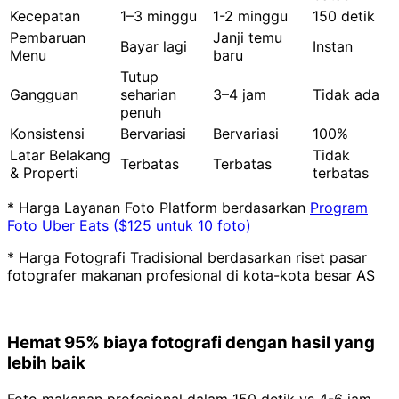
Kecepatan
1–3 minggu
1-2 minggu
150 detik
Pembaruan
Janji temu
Bayar lagi
Instan
Menu
baru
Tutup
Gangguan
seharian
3–4 jam
Tidak ada
penuh
Konsistensi
Bervariasi
Bervariasi
100%
Latar Belakang
Tidak
Terbatas
Terbatas
& Properti
terbatas
* Harga Layanan Foto Platform berdasarkan
Program
Foto Uber Eats ($125 untuk 10 foto)
* Harga Fotografi Tradisional berdasarkan riset pasar
fotografer makanan profesional di kota-kota besar AS
Hemat 95% biaya fotografi dengan hasil yang
lebih baik