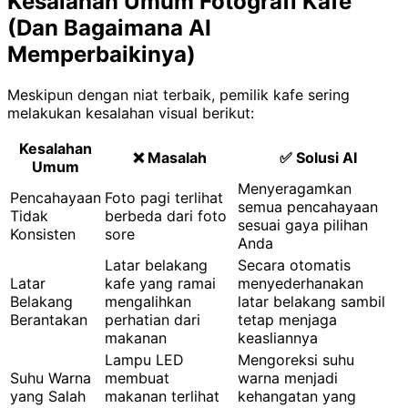
Kesalahan Umum Fotografi Kafe
(Dan Bagaimana AI
Memperbaikinya)
Meskipun dengan niat terbaik, pemilik kafe sering
melakukan kesalahan visual berikut:
Kesalahan
❌ Masalah
✅ Solusi AI
Umum
Menyeragamkan
Pencahayaan
Foto pagi terlihat
semua pencahayaan
Tidak
berbeda dari foto
sesuai gaya pilihan
Konsisten
sore
Anda
Latar belakang
Secara otomatis
Latar
kafe yang ramai
menyederhanakan
Belakang
mengalihkan
latar belakang sambil
Berantakan
perhatian dari
tetap menjaga
makanan
keasliannya
Lampu LED
Mengoreksi suhu
Suhu Warna
membuat
warna menjadi
yang Salah
makanan terlihat
kehangatan yang