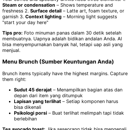
Steam or condensation
– Shows temperature and
freshness 2.
Surface detail
– Latte art, foam texture, or
garnish 3.
Context lighting
– Morning light suggests
"start your day here"
Tips pro:
Foto minuman panas dalam 30 detik setelah
membuatnya. Uapnya adalah bidikan andalan Anda. AI
bisa menyempurnakan banyak hal, tetapi uap asli yang
menjual.
Menu Brunch (Sumber Keuntungan Anda)
Brunch items typically have the highest margins. Capture
them right:
Sudut 45 derajat
– Menampilkan bagian atas dan
depan dari item yang ditumpuk
Lapisan yang terlihat
– Setiap komponen harus
bisa dikenali
Psikologi porsi
– Buat terlihat melimpah tapi tidak
berlebihan
Tes avocado toast:
Jika seseorang tidak bisa mengenali