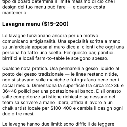
tipo di board determina il limite massimo di ciò che il
design del tuo menu può fare — e quanto costa
mantenerlo.
Lavagna menu ($15–200)
Le lavagne funzionano ancora per un motivo:
comunicano artigianalità. Una specialità scritta a mano
su un'ardesia appesa al muro dice ai clienti che oggi una
persona ha fatto una scelta. Per questo bar, panifici,
birrifici e locali farm-to-table le scelgono spesso.
Qualche nota pratica. Usa pennarelli a gesso liquido al
posto del gesso tradizionale — le linee restano nitide,
non si sbavano sulle maniche e fotografano bene per i
social media. Dimensiona la superficie tra circa 24×36 e
36×48 pollici per una postazione al banco. E sii onesto
sulle competenze artistiche richieste: se nessuno nel
team sa scrivere a mano libera, affida il lavoro a un
chalk artist locale per $100–400 e cambia il design ogni
due o tre mesi.
Le lavagne hanno due limiti: sono difficili da leggere