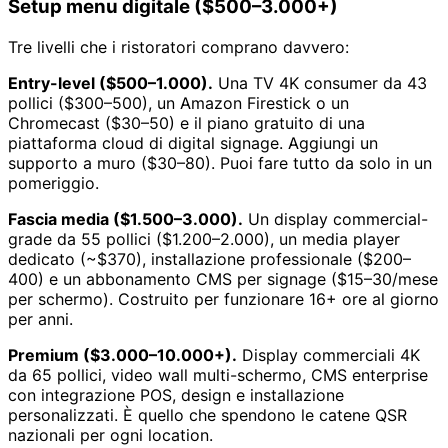
Setup menu digitale ($500–3.000+)
Tre livelli che i ristoratori comprano davvero:
Entry-level ($500–1.000).
Una TV 4K consumer da 43
pollici ($300–500), un Amazon Firestick o un
Chromecast ($30–50) e il piano gratuito di una
piattaforma cloud di digital signage. Aggiungi un
supporto a muro ($30–80). Puoi fare tutto da solo in un
pomeriggio.
Fascia media ($1.500–3.000).
Un display commercial-
grade da 55 pollici ($1.200–2.000), un media player
dedicato (~$370), installazione professionale ($200–
400) e un abbonamento CMS per signage ($15–30/mese
per schermo). Costruito per funzionare 16+ ore al giorno
per anni.
Premium ($3.000–10.000+).
Display commerciali 4K
da 65 pollici, video wall multi-schermo, CMS enterprise
con integrazione POS, design e installazione
personalizzati. È quello che spendono le catene QSR
nazionali per ogni location.