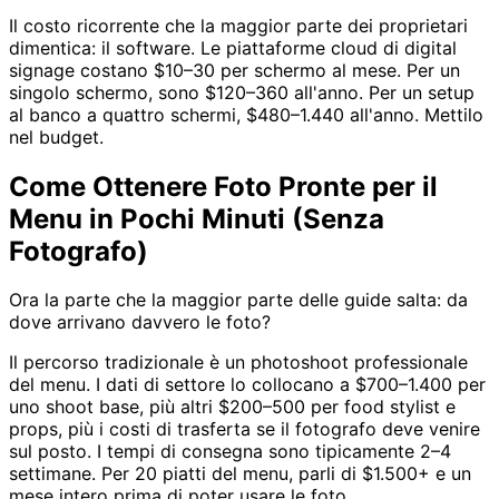
Il costo ricorrente che la maggior parte dei proprietari
dimentica: il software. Le piattaforme cloud di digital
signage costano $10–30 per schermo al mese. Per un
singolo schermo, sono $120–360 all'anno. Per un setup
al banco a quattro schermi, $480–1.440 all'anno. Mettilo
nel budget.
Come Ottenere Foto Pronte per il
Menu in Pochi Minuti (Senza
Fotografo)
Ora la parte che la maggior parte delle guide salta: da
dove arrivano davvero le foto?
Il percorso tradizionale è un photoshoot professionale
del menu. I dati di settore lo collocano a $700–1.400 per
uno shoot base, più altri $200–500 per food stylist e
props, più i costi di trasferta se il fotografo deve venire
sul posto. I tempi di consegna sono tipicamente 2–4
settimane. Per 20 piatti del menu, parli di $1.500+ e un
mese intero prima di poter usare le foto.