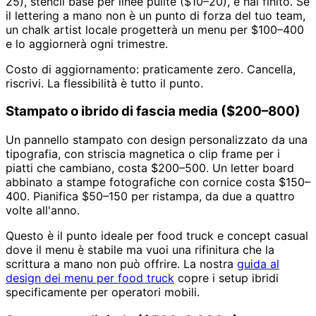
25), stencil base per linee pulite ($10–20), e hai finito. Se
il lettering a mano non è un punto di forza del tuo team,
un chalk artist locale progetterà un menu per $100–400
e lo aggiornerà ogni trimestre.
Costo di aggiornamento: praticamente zero. Cancella,
riscrivi. La flessibilità è tutto il punto.
Stampato o ibrido di fascia media ($200–800)
Un pannello stampato con design personalizzato da una
tipografia, con striscia magnetica o clip frame per i
piatti che cambiano, costa $200–500. Un letter board
abbinato a stampe fotografiche con cornice costa $150–
400. Pianifica $50–150 per ristampa, da due a quattro
volte all'anno.
Questo è il punto ideale per food truck e concept casual
dove il menu è stabile ma vuoi una rifinitura che la
scrittura a mano non può offrire. La nostra
guida al
design dei menu per food truck
copre i setup ibridi
specificamente per operatori mobili.