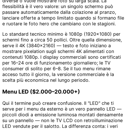
diverse o vuole mostrare foto su larga scala. La
flessibilità è il vero valore: un singolo schermo può
passare automaticamente dalla colazione al pranzo,
lanciare offerte a tempo limitato quando si formano file
e ruotare le foto hero che cambiano con le stagioni.
Lo standard tecnico minimo è 1080p (1920×1080) per
schermi fino a circa 50 pollici. Oltre quella dimensione,
serve il 4K (3840×2160) — testo e foto iniziano a
mostrare pixelation sugli schermi 4K alimentati con
contenuti 1080p. I display commerciali sono certificati
per 16–24 ore di funzionamento giornaliero; le TV
consumer di solito per 6–8. Se il tuo menu rimane
acceso tutto il giorno, la versione commerciale è la
scelta più economica nel lungo periodo.
Menu LED ($2.000–20.000+)
Qui il termine può creare confusione. Il "LED" che ti
serve per i menu da esterno è un vero pannello LED —
piccoli diodi a emissione luminosa montati densamente
su un pannello — non le TV LCD con retroilluminazione
LED vendute per il salotto. La differenza conta: i veri