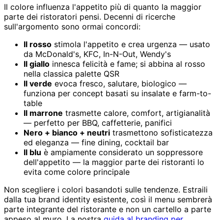
Il colore influenza l'appetito più di quanto la maggior
parte dei ristoratori pensi. Decenni di ricerche
sull'argomento sono ormai concordi:
Il rosso
stimola l'appetito e crea urgenza — usato
da McDonald's, KFC, In-N-Out, Wendy's
Il giallo
innesca felicità e fame; si abbina al rosso
nella classica palette QSR
Il verde
evoca fresco, salutare, biologico —
funziona per concept basati su insalate e farm-to-
table
Il marrone
trasmette calore, comfort, artigianalità
— perfetto per BBQ, caffetterie, panifici
Nero + bianco + neutri
trasmettono sofisticatezza
ed eleganza — fine dining, cocktail bar
Il blu
è ampiamente considerato un soppressore
dell'appetito — la maggior parte dei ristoranti lo
evita come colore principale
Non scegliere i colori basandoti sulle tendenze. Estraili
dalla tua brand identity esistente, così il menu sembrerà
parte integrante del ristorante e non un cartello a parte
appeso al muro. La nostra
guida al branding per