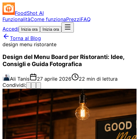
FoodShot AI
Funzionalità
Come funziona
Prezzi
FAQ
Accedi
Inizia ora
Inizia ora
Torna al Blog
design menu ristorante
Design del Menu Board per Ristoranti: Idee,
Consigli e Guida Fotografica
Ali Tanis
27 aprile 2026
22 min di lettura
Condividi: