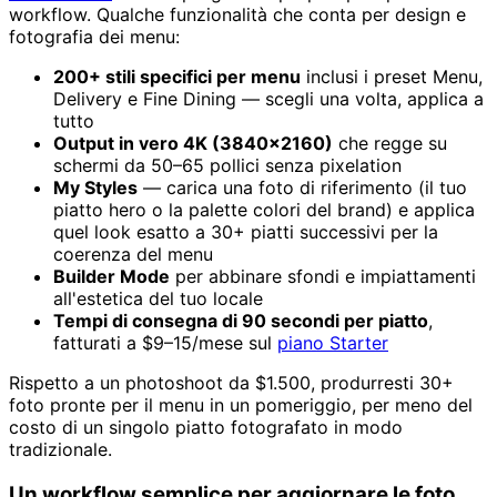
workflow. Qualche funzionalità che conta per design e
fotografia dei menu:
200+ stili specifici per menu
inclusi i preset Menu,
Delivery e Fine Dining — scegli una volta, applica a
tutto
Output in vero 4K (3840×2160)
che regge su
schermi da 50–65 pollici senza pixelation
My Styles
— carica una foto di riferimento (il tuo
piatto hero o la palette colori del brand) e applica
quel look esatto a 30+ piatti successivi per la
coerenza del menu
Builder Mode
per abbinare sfondi e impiattamenti
all'estetica del tuo locale
Tempi di consegna di 90 secondi per piatto
,
fatturati a $9–15/mese sul
piano Starter
Rispetto a un photoshoot da $1.500, produrresti 30+
foto pronte per il menu in un pomeriggio, per meno del
costo di un singolo piatto fotografato in modo
tradizionale.
Un workflow semplice per aggiornare le foto