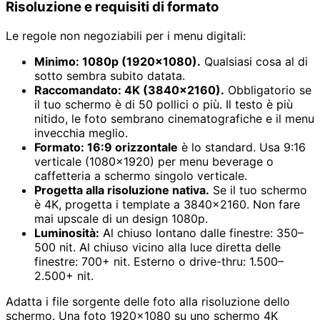
Risoluzione e requisiti di formato
Le regole non negoziabili per i menu digitali:
Minimo: 1080p (1920×1080).
Qualsiasi cosa al di
sotto sembra subito datata.
Raccomandato: 4K (3840×2160).
Obbligatorio se
il tuo schermo è di 50 pollici o più. Il testo è più
nitido, le foto sembrano cinematografiche e il menu
invecchia meglio.
Formato: 16:9 orizzontale
è lo standard. Usa 9:16
verticale (1080×1920) per menu beverage o
caffetteria a schermo singolo verticale.
Progetta alla risoluzione nativa.
Se il tuo schermo
è 4K, progetta i template a 3840×2160. Non fare
mai upscale di un design 1080p.
Luminosità:
Al chiuso lontano dalle finestre: 350–
500 nit. Al chiuso vicino alla luce diretta delle
finestre: 700+ nit. Esterno o drive-thru: 1.500–
2.500+ nit.
Adatta i file sorgente delle foto alla risoluzione dello
schermo. Una foto 1920×1080 su uno schermo 4K