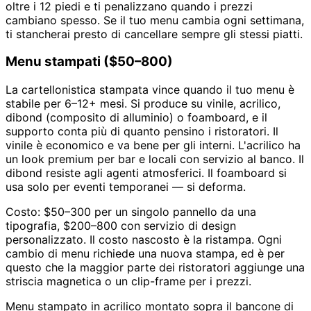
oltre i 12 piedi e ti penalizzano quando i prezzi
cambiano spesso. Se il tuo menu cambia ogni settimana,
ti stancherai presto di cancellare sempre gli stessi piatti.
Menu stampati ($50–800)
La cartellonistica stampata vince quando il tuo menu è
stabile per 6–12+ mesi. Si produce su vinile, acrilico,
dibond (composito di alluminio) o foamboard, e il
supporto conta più di quanto pensino i ristoratori. Il
vinile è economico e va bene per gli interni. L'acrilico ha
un look premium per bar e locali con servizio al banco. Il
dibond resiste agli agenti atmosferici. Il foamboard si
usa solo per eventi temporanei — si deforma.
Costo: $50–300 per un singolo pannello da una
tipografia, $200–800 con servizio di design
personalizzato. Il costo nascosto è la ristampa. Ogni
cambio di menu richiede una nuova stampa, ed è per
questo che la maggior parte dei ristoratori aggiunge una
striscia magnetica o un clip-frame per i prezzi.
Menu stampato in acrilico montato sopra il bancone di