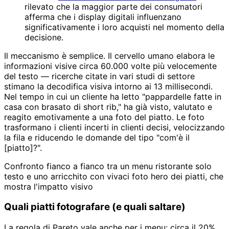
rilevato che la maggior parte dei consumatori
afferma che i display digitali influenzano
significativamente i loro acquisti nel momento della
decisione.
Il meccanismo è semplice. Il cervello umano elabora le
informazioni visive circa 60.000 volte più velocemente
del testo — ricerche citate in vari studi di settore
stimano la decodifica visiva intorno ai 13 millisecondi.
Nel tempo in cui un cliente ha letto "pappardelle fatte in
casa con brasato di short rib," ha già visto, valutato e
reagito emotivamente a una foto del piatto. Le foto
trasformano i clienti incerti in clienti decisi, velocizzando
la fila e riducendo le domande del tipo "com'è il
[piatto]?".
Confronto fianco a fianco tra un menu ristorante solo
testo e uno arricchito con vivaci foto hero dei piatti, che
mostra l'impatto visivo
Quali piatti fotografare (e quali saltare)
La regola di Pareto vale anche per i menu: circa il 20%