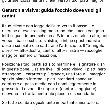
guidi silenziosamente i clienti verso i tuoi piatti migliori.
Gerarchia visiva: guida l'occhio dove vuoi gli
ordini
Il tuo cliente non legge dall'alto verso il basso. Le
ricerche di eye-tracking mostrano che i menu vengono
letti seguendo uno schema a F: in orizzontale in alto, poi
verso il basso sul lato sinistro, e infine spostandosi a
destra sui piatti che catturano l'attenzione. Il "triangolo
d'oro" — alto-destra, centro, alto-sinistra — raccoglie il
maggior numero di fissazioni.
Posiziona i tuoi piatti ad alto margine e i signature dish
in queste zone. Usa tre livelli di peso visivo: i piatti hero
ottengono il carattere più grande, una foto e il maggior
spazio bianco intorno. I piatti standard hanno un
carattere di peso medio con i nomi leggermente in
grassetto. Le voci di supporto (contorni, aggiunte)
ricevono un trattamento più piccolo e secondario.
Se tutto sembra ugualmente importante, niente lo è.