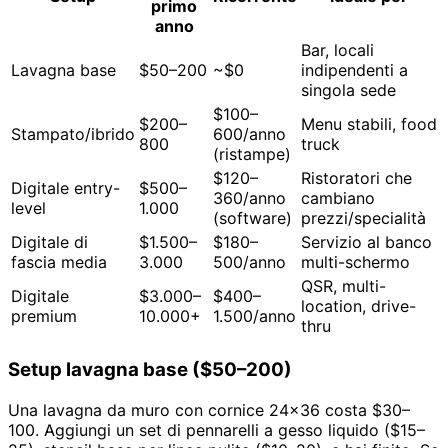
primo
anno
Bar, locali
Lavagna base
$50–200
~$0
indipendenti a
singola sede
$100–
$200–
Menu stabili, food
Stampato/ibrido
600/anno
800
truck
(ristampe)
$120–
Ristoratori che
Digitale entry-
$500–
360/anno
cambiano
level
1.000
(software)
prezzi/specialità
Digitale di
$1.500–
$180–
Servizio al banco
fascia media
3.000
500/anno
multi-schermo
QSR, multi-
Digitale
$3.000–
$400–
location, drive-
premium
10.000+
1.500/anno
thru
Setup lavagna base ($50–200)
Una lavagna da muro con cornice 24×36 costa $30–
100. Aggiungi un set di pennarelli a gesso liquido ($15–