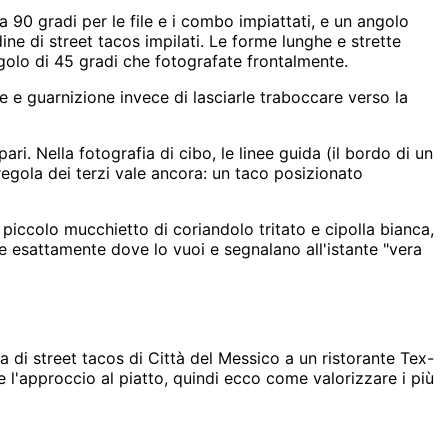
 a 90 gradi per le file e i combo impiattati, e un angolo
dine di street tacos impilati. Le forme lunghe e strette
golo di 45 gradi che fotografate frontalmente.
e e guarnizione invece di lasciarle traboccare verso la
ari. Nella fotografia di cibo, le linee guida (il bordo di un
 regola dei terzi vale ancora: un taco posizionato
n piccolo mucchietto di coriandolo tritato e cipolla bianca,
re esattamente dove lo vuoi e segnalano all'istante "vera
 di street tacos di Città del Messico a un ristorante Tex-
e l'approccio al piatto, quindi ecco come valorizzare i più