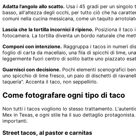
Adatta l'angolo allo scatto.
Usa i 45 gradi per un singolo 
basso, all'altezza degli occhi, per tutto ciò che ha caratte
comuni nella cucina messicana, come un taquito arrotolat
Lascia che la tortilla incornici il ripieno.
Posiziona il taco 
fotocamera. La tortilla diventa un bordo naturale che met
Componi con intenzione.
Raggruppa i tacos in numeri dispar
foglio di carta da macellaio, una fila di spicchi di lime, u
leggermente fuori centro di solito batte uno piazzato esa
Guarnisci con decisione.
Pochi elementi scenografici ben s
uno spicchio di lime fresco, un paio di dischetti di ravane
taquería". Accenta il taco, non seppellirlo.
Come fotografare ogni tipo di taco
Non tutti i tacos vogliono lo stesso trattamento. L'auten
Mex in Texas, e ogni stile ha il suo dettaglio protagonist
importanti.
Street tacos, al pastor e carnitas