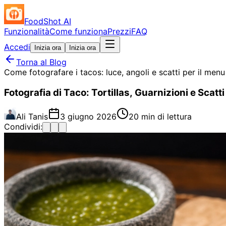
FoodShot AI
Funzionalità
Come funziona
Prezzi
FAQ
Accedi
Inizia ora
Inizia ora
Torna al Blog
Come fotografare i tacos: luce, angoli e scatti per il menu
Fotografia di Taco: Tortillas, Guarnizioni e Scatt
Ali Tanis
3 giugno 2026
20 min di lettura
Condividi: