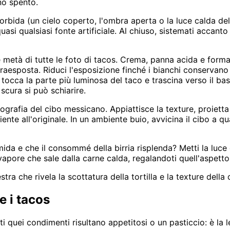
no spento.
rbida (un cielo coperto, l'ombra aperta o la luce calda del 
uasi qualsiasi fonte artificiale. Al chiuso, sistemati accanto
 metà di tutte le foto di tacos. Crema, panna acida e form
aesposta. Riduci l'esposizione finché i bianchi conservano a
, tocca la parte più luminosa del taco e trascina verso il b
scura si può schiarire.
tografia del cibo messicano. Appiattisce la texture, proiett
te all'originale. In un ambiente buio, avvicina il cibo a qu
da e che il consommé della birria risplenda? Metti la luce d
l vapore che sale dalla carne calda, regalandoti quell'aspetto
stra che rivela la scottatura della tortilla e la texture dell
e i tacos
ti quei condimenti risultano appetitosi o un pasticcio: è la 