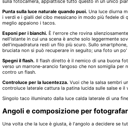
sulla fotocamera, appiattisce tutto questo in un unico pia
Punta sulla luce naturale quando puoi.
Una luce diurna mo
i verdi e i gialli del cibo messicano in modo più fedele di q
meglio appaiono i tacos.
Esponi per i bianchi.
È l'errore che rovina silenziosamente
nell'istante in cui una scena è anche solo leggermente sovr
dell'inquadratura resti un filo più scuro. Sullo smartphone
bruciata non si può recuperare in seguito; una foto un po' 
Spegni il flash.
Il flash diretto è il nemico di una buona fo
verso un marrone-arancio fangoso che non somiglia per nien
contro un flash.
Controluce per la lucentezza.
Vuoi che la salsa sembri umi
controluce laterale cattura la patina lucida sulle salse e i
Singolo taco illuminato dalla luce calda laterale di una fine
Angoli e composizione per fotografar
Una volta che la luce è giusta, è l'angolo a decidere se tut