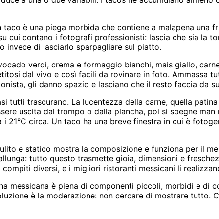
 riduce a una o due variabili. I tacos ne accumulano almen
n taco è una piega morbida che contiene a malapena una frana
 cui contano i fotografi professionisti: lascia che sia la tor
o invece di lasciarlo sparpagliare sul piatto.
vocado verdi, crema e formaggio bianchi, mais giallo, carn
itosi dal vivo e così facili da rovinare in foto. Ammassa tu
nista, gli danno spazio e lasciano che il resto faccia da s
i tutti trascurano. La lucentezza della carne, quella patina
ere uscita dal trompo o dalla plancha, poi si spegne man ma
 i 21°C circa. Un taco ha una breve finestra in cui è fotogen
lito e statico mostra la composizione e funziona per il me
allunga: tutto questo trasmette gioia, dimensioni e fresch
mpiti diversi, e i migliori ristoranti messicani li realizza
na messicana è piena di componenti piccoli, morbidi e di color
oluzione è la moderazione: non cercare di mostrare tutto. Co