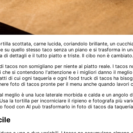
rtilla scottata, carne lucida, coriandolo brillante, un cucc
e su quello stesso taco senza un piano e si trasforma in una
i dettagli e il tutto piatto e triste. Il cibo non è cambiato.
 di tacos non somigliano per niente al piatto reale. I tac
 che si contendono l'attenzione e i migliori danno il meglio
tti di cui ogni taquería e ogni food truck di tacos ha bisogn
tenere foto di tacos pronte per il menu anche quando lavori c
 al meglio è una luce laterale morbida e calda e un angolo 
sa la tortilla per incorniciare il ripieno e fotografa più var
o food con AI può trasformarlo in foto di tacos da taquería
cile