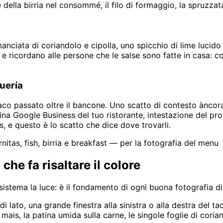
ella birria nel consommé, il filo di formaggio, la spruzzata 
anciata di coriandolo e cipolla, uno spicchio di lime lucido 
 e ricordano alle persone che le salse sono fatte in casa: 
quería
taco passato oltre il bancone. Uno scatto di contesto àncora 
 Google Business del tuo ristorante, intestazione del profi
, e questo è lo scatto che dice dove trovarli.
rnitas, fish, birria e breakfast — per la fotografia del menu
 che fa risaltare il colore
sistema la luce: è il fondamento di ogni buona fotografia di
di lato, una grande finestra alla sinistra o alla destra del t
 di mais, la patina umida sulla carne, le singole foglie di cor