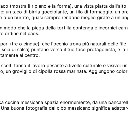
taco (mostra il ripieno
e
la forma), una vista piatta dall'alto
re: un taco di birria gocciolante, un filo di formaggio, un or
o o un burrito, quasi sempre rendono meglio girate a un an
in modo che la piega della tortilla contenga e incornici carn
te ordine nel caos.
i (tre o cinque), che l'occhio trova più naturali delle file p
na scia di salsa) puntano verso il tuo taco protagonista, e la
ttamente al centro.
celti fanno il lavoro pesante a livello culturale e visivo: u
llo, un groviglio di cipolla rossa marinata. Aggiungono colo
tica cucina messicana spazia enormemente, da una bancarella
a. Una buona fotografia del cibo messicano significa adattar