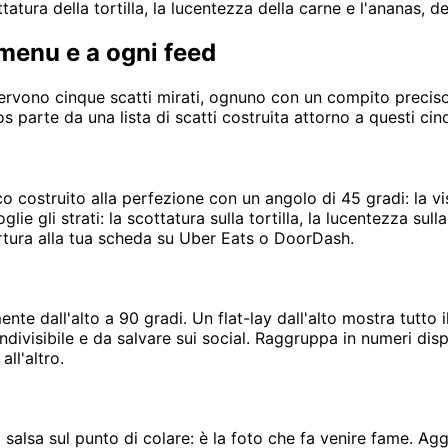
tura della tortilla, la lucentezza della carne e l'ananas, de
 menu e a ogni feed
ervono cinque scatti mirati, ognuno con un compito preciso:
s parte da una lista di scatti costruita attorno a questi cin
 costruito alla perfezione con un angolo di 45 gradi: la vist
ie gli strati: la scottatura sulla tortilla, la lucentezza sul
rtura alla tua scheda su Uber Eats o DoorDash.
ente dall'alto a 90 gradi. Un flat-lay dall'alto mostra tutto
ondivisibile e da salvare sui social. Raggruppa in numeri disp
ll'altro.
salsa sul punto di colare: è la foto che fa venire fame. A