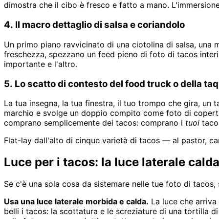
dimostra che il cibo è fresco e fatto a mano. L'immersione d
4. Il macro dettaglio di salsa e coriandolo
Un primo piano ravvicinato di una ciotolina di salsa, una m
freschezza, spezzano un feed pieno di foto di tacos interi
importante e l'altro.
5. Lo scatto di contesto del food truck o della ta
La tua insegna, la tua finestra, il tuo trompo che gira, un 
marchio e svolge un doppio compito come foto di copertina
comprano semplicemente dei tacos: comprano i
tuoi
tacos
Flat-lay dall'alto di cinque varietà di tacos — al pastor, ca
Luce per i tacos: la luce laterale calda
Se c'è una sola cosa da sistemare nelle tue foto di tacos, 
Usa una luce laterale morbida e calda.
La luce che arriva 
belli i tacos: la scottatura e le screziature di una tortilla