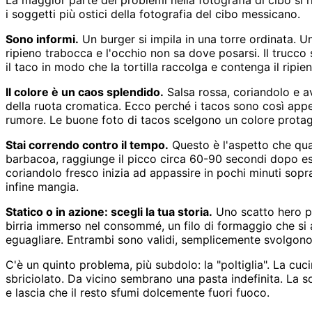
La maggior parte dei problemi nella fotografia di cibo si
i soggetti più ostici della fotografia del cibo messicano.
Sono informi.
Un burger si impila in una torre ordinata. U
ripieno trabocca e l'occhio non sa dove posarsi. Il trucco su
il taco in modo che la tortilla raccolga e contenga il ripien
Il colore è un caos splendido.
Salsa rossa, coriandolo e a
della ruota cromatica. Ecco perché i tacos sono così appet
rumore. Le buone foto di tacos scelgono un colore protago
Stai correndo contro il tempo.
Questo è l'aspetto che quas
barbacoa, raggiunge il picco circa 60-90 secondi dopo ess
coriandolo fresco inizia ad appassire in pochi minuti sopra
infine mangia.
Statico o in azione: scegli la tua storia.
Uno scatto hero pu
birria immerso nel consommé, un filo di formaggio che si 
eguagliare. Entrambi sono validi, semplicemente svolgono co
C'è un quinto problema, più subdolo: la "poltiglia". La cuci
sbriciolato. Da vicino sembrano una pasta indefinita. La s
e lascia che il resto sfumi dolcemente fuori fuoco.