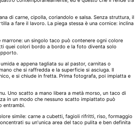
o quattro contemporaneamente, ed è questo che li rende tra
 di carne, cipolla, coriandolo e salsa. Senza struttura, il
tilla a fare il lavoro. La piega stessa è una cornice: inclina
e marrone: un singolo taco può contenere ogni colore
tti quei colori bordo a bordo e la foto diventa solo
upporto.
 umida e appena tagliata su al pastor, carnitas o
no che si raffredda e la superficie si asciuga. Il
ico, e si chiude in fretta. Prima fotografa, poi impiatta e
nu. Uno scatto a mano libera a metà morso, un taco di
ezza in un modo che nessuno scatto impiattato può
no entrambi.
e simile: carne a cubetti, fagioli rifritti, riso, formaggio
ncentrati su un'unica area del taco pulita e ben definita