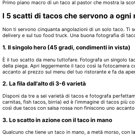
Primo piano macro di un taco al pastor che mostra la scotta
I 5 scatti di tacos che servono a ogni
Non ti servono cinquanta angolazioni di un solo taco. Ti s
delivery e sul tuo food truck. Una buona fotografia di taco
1. Il singolo hero (45 gradi, condimenti in vista)
È il tuo scatto da menu tuttofare. Fotografa un singolo taco
della piega. Apri leggermente il taco così la fotocamera cogl
accanto al prezzo sul menu del tuo ristorante e fa da ape
2. La fila dall'alto di 3-6 varietà
Disponi da tre a sei varietà di tacos e fotografa perfettam
carnitas, fish tacos, birria) ed è l'immagine di tacos più c
così due tacos con salsa rossa non finiscono uno accanto a
3. Lo scatto in azione con il taco in mano
Qualcuno che tiene un taco in mano, a metà morso, con la 