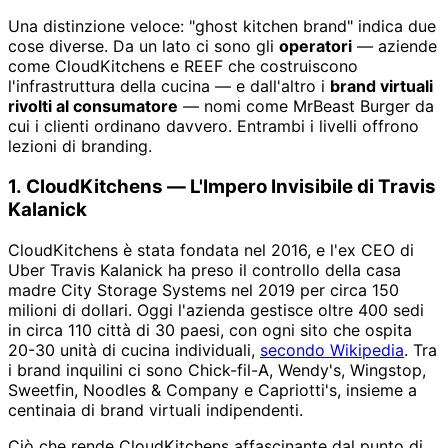
Una distinzione veloce: "ghost kitchen brand" indica due
cose diverse. Da un lato ci sono gli
operatori
— aziende
come CloudKitchens e REEF che costruiscono
l'infrastruttura della cucina — e dall'altro i
brand virtuali
rivolti al consumatore
— nomi come MrBeast Burger da
cui i clienti ordinano davvero. Entrambi i livelli offrono
lezioni di branding.
1. CloudKitchens — L'Impero Invisibile di Travis
Kalanick
CloudKitchens è stata fondata nel 2016, e l'ex CEO di
Uber Travis Kalanick ha preso il controllo della casa
madre City Storage Systems nel 2019 per circa 150
milioni di dollari. Oggi l'azienda gestisce oltre 400 sedi
in circa 110 città di 30 paesi, con ogni sito che ospita
20-30 unità di cucina individuali,
secondo Wikipedia
. Tra
i brand inquilini ci sono Chick-fil-A, Wendy's, Wingstop,
Sweetfin, Noodles & Company e Capriotti's, insieme a
centinaia di brand virtuali indipendenti.
Ciò che rende CloudKitchens affascinante dal punto di