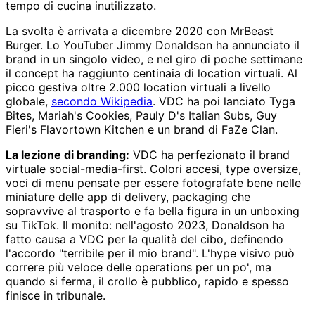
tempo di cucina inutilizzato.
La svolta è arrivata a dicembre 2020 con MrBeast
Burger. Lo YouTuber Jimmy Donaldson ha annunciato il
brand in un singolo video, e nel giro di poche settimane
il concept ha raggiunto centinaia di location virtuali. Al
picco gestiva oltre 2.000 location virtuali a livello
globale,
secondo Wikipedia
. VDC ha poi lanciato Tyga
Bites, Mariah's Cookies, Pauly D's Italian Subs, Guy
Fieri's Flavortown Kitchen e un brand di FaZe Clan.
La lezione di branding:
VDC ha perfezionato il brand
virtuale social-media-first. Colori accesi, type oversize,
voci di menu pensate per essere fotografate bene nelle
miniature delle app di delivery, packaging che
sopravvive al trasporto e fa bella figura in un unboxing
su TikTok. Il monito: nell'agosto 2023, Donaldson ha
fatto causa a VDC per la qualità del cibo, definendo
l'accordo "terribile per il mio brand". L'hype visivo può
correre più veloce delle operations per un po', ma
quando si ferma, il crollo è pubblico, rapido e spesso
finisce in tribunale.