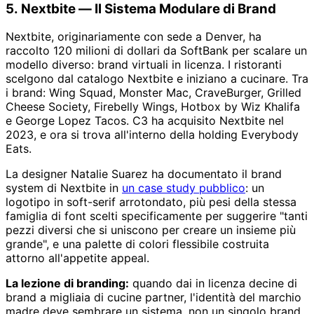
5. Nextbite — Il Sistema Modulare di Brand
Nextbite, originariamente con sede a Denver, ha
raccolto 120 milioni di dollari da SoftBank per scalare un
modello diverso: brand virtuali in licenza. I ristoranti
scelgono dal catalogo Nextbite e iniziano a cucinare. Tra
i brand: Wing Squad, Monster Mac, CraveBurger, Grilled
Cheese Society, Firebelly Wings, Hotbox by Wiz Khalifa
e George Lopez Tacos. C3 ha acquisito Nextbite nel
2023, e ora si trova all'interno della holding Everybody
Eats.
La designer Natalie Suarez ha documentato il brand
system di Nextbite in
un case study pubblico
: un
logotipo in soft-serif arrotondato, più pesi della stessa
famiglia di font scelti specificamente per suggerire "tanti
pezzi diversi che si uniscono per creare un insieme più
grande", e una palette di colori flessibile costruita
attorno all'appetite appeal.
La lezione di branding:
quando dai in licenza decine di
brand a migliaia di cucine partner, l'identità del marchio
madre deve sembrare un sistema, non un singolo brand.