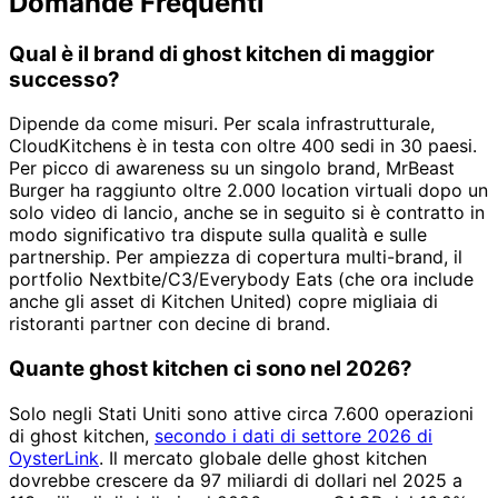
Domande Frequenti
Qual è il brand di ghost kitchen di maggior
successo?
Dipende da come misuri. Per scala infrastrutturale,
CloudKitchens è in testa con oltre 400 sedi in 30 paesi.
Per picco di awareness su un singolo brand, MrBeast
Burger ha raggiunto oltre 2.000 location virtuali dopo un
solo video di lancio, anche se in seguito si è contratto in
modo significativo tra dispute sulla qualità e sulle
partnership. Per ampiezza di copertura multi-brand, il
portfolio Nextbite/C3/Everybody Eats (che ora include
anche gli asset di Kitchen United) copre migliaia di
ristoranti partner con decine di brand.
Quante ghost kitchen ci sono nel 2026?
Solo negli Stati Uniti sono attive circa 7.600 operazioni
di ghost kitchen,
secondo i dati di settore 2026 di
OysterLink
. Il mercato globale delle ghost kitchen
dovrebbe crescere da 97 miliardi di dollari nel 2025 a