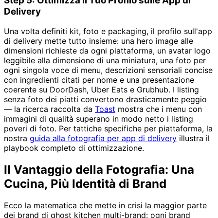
Step 5: Ottimizza il Tuo Profilo sulle App di
Delivery
Una volta definiti kit, foto e packaging, il profilo sull'app
di delivery mette tutto insieme: una hero image alle
dimensioni richieste da ogni piattaforma, un avatar logo
leggibile alla dimensione di una miniatura, una foto per
ogni singola voce di menu, descrizioni sensoriali concise
con ingredienti citati per nome e una presentazione
coerente su DoorDash, Uber Eats e Grubhub. I listing
senza foto dei piatti convertono drasticamente peggio
— la ricerca raccolta da
Toast
mostra che i menu con
immagini di qualità superano in modo netto i listing
poveri di foto. Per tattiche specifiche per piattaforma, la
nostra
guida alla fotografia per app di delivery
illustra il
playbook completo di ottimizzazione.
Il Vantaggio della Fotografia: Una
Cucina, Più Identità di Brand
Ecco la matematica che mette in crisi la maggior parte
dei brand di ghost kitchen multi-brand: ogni brand