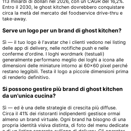
113 miliardi di dollari nel 2026, con un CAGR del 16,2%.
Entro il 2030, le ghost kitchen dovrebbero conquistare
circa la metà del mercato del foodservice drive-thru e
take-away.
Serve un logo per un brand di ghost kitchen?
Sì — il tuo logo è l'avatar che i clienti vedono nei listing
delle app di delivery, nelle notifiche push e nelle
conferme d'ordine. I loghi wordmark (testuali)
generalmente performano meglio dei loghi a icona alle
dimensioni delle miniature intorno ai 60×60 pixel perché
restano leggibili. Testa il logo a piccole dimensioni prima
di renderlo definitivo.
Si possono gestire più brand di ghost kitchen
da un'unica cucina?
Sì — ed è una delle strategie di crescita più diffuse.
Circa il 41% dei ristoranti indipendenti gestisce ormai
almeno un brand virtuale. Ogni brand ha bisogno di una
propria identità visiva distinta, di foto del menu dedicate
e di un listing separato sull'app di delivery. Gli operator