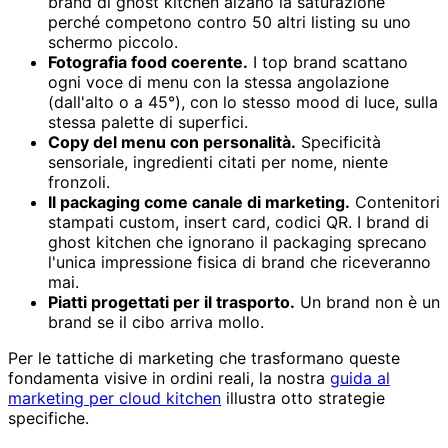
brand di ghost kitchen alzano la saturazione
perché competono contro 50 altri listing su uno
schermo piccolo.
Fotografia food coerente.
I top brand scattano
ogni voce di menu con la stessa angolazione
(dall'alto o a 45°), con lo stesso mood di luce, sulla
stessa palette di superfici.
Copy del menu con personalità.
Specificità
sensoriale, ingredienti citati per nome, niente
fronzoli.
Il packaging come canale di marketing.
Contenitori
stampati custom, insert card, codici QR. I brand di
ghost kitchen che ignorano il packaging sprecano
l'unica impressione fisica di brand che riceveranno
mai.
Piatti progettati per il trasporto.
Un brand non è un
brand se il cibo arriva mollo.
Per le tattiche di marketing che trasformano queste
fondamenta visive in ordini reali, la nostra
guida al
marketing per cloud kitchen
illustra otto strategie
specifiche.