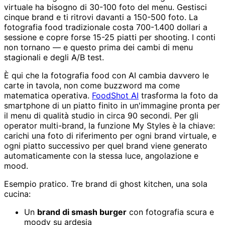
virtuale ha bisogno di 30-100 foto del menu. Gestisci
cinque brand e ti ritrovi davanti a 150-500 foto. La
fotografia food tradizionale costa 700-1.400 dollari a
sessione e copre forse 15-25 piatti per shooting. I conti
non tornano — e questo prima dei cambi di menu
stagionali e degli A/B test.
È qui che la fotografia food con AI cambia davvero le
carte in tavola, non come buzzword ma come
matematica operativa.
FoodShot AI
trasforma la foto da
smartphone di un piatto finito in un'immagine pronta per
il menu di qualità studio in circa 90 secondi. Per gli
operator multi-brand, la funzione My Styles è la chiave:
carichi una foto di riferimento per ogni brand virtuale, e
ogni piatto successivo per quel brand viene generato
automaticamente con la stessa luce, angolazione e
mood.
Esempio pratico. Tre brand di ghost kitchen, una sola
cucina:
Un
brand di smash burger
con fotografia scura e
moody su ardesia