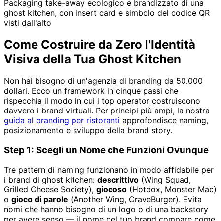
Packaging take-away ecologico e brandizzato di una
ghost kitchen, con insert card e simbolo del codice QR
visti dall'alto
Come Costruire da Zero l'Identità
Visiva della Tua Ghost Kitchen
Non hai bisogno di un'agenzia di branding da 50.000
dollari. Ecco un framework in cinque passi che
rispecchia il modo in cui i top operator costruiscono
davvero i brand virtuali. Per principi più ampi, la nostra
guida al branding per ristoranti
approfondisce naming,
posizionamento e sviluppo della brand story.
Step 1: Scegli un Nome che Funzioni Ovunque
Tre pattern di naming funzionano in modo affidabile per
i brand di ghost kitchen:
descrittivo
(Wing Squad,
Grilled Cheese Society),
giocoso
(Hotbox, Monster Mac)
o
gioco di parole
(Another Wing, CraveBurger). Evita
nomi che hanno bisogno di un logo o di una backstory
per avere senso — il nome del tuo brand compare come