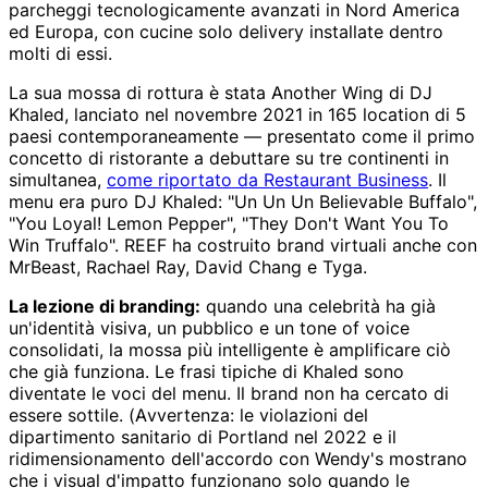
parcheggi tecnologicamente avanzati in Nord America
ed Europa, con cucine solo delivery installate dentro
molti di essi.
La sua mossa di rottura è stata Another Wing di DJ
Khaled, lanciato nel novembre 2021 in 165 location di 5
paesi contemporaneamente — presentato come il primo
concetto di ristorante a debuttare su tre continenti in
simultanea,
come riportato da Restaurant Business
. Il
menu era puro DJ Khaled: "Un Un Un Believable Buffalo",
"You Loyal! Lemon Pepper", "They Don't Want You To
Win Truffalo". REEF ha costruito brand virtuali anche con
MrBeast, Rachael Ray, David Chang e Tyga.
La lezione di branding:
quando una celebrità ha già
un'identità visiva, un pubblico e un tone of voice
consolidati, la mossa più intelligente è amplificare ciò
che già funziona. Le frasi tipiche di Khaled sono
diventate le voci del menu. Il brand non ha cercato di
essere sottile. (Avvertenza: le violazioni del
dipartimento sanitario di Portland nel 2022 e il
ridimensionamento dell'accordo con Wendy's mostrano
che i visual d'impatto funzionano solo quando le