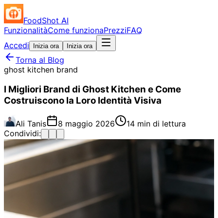
FoodShot AI
Funzionalità
Come funziona
Prezzi
FAQ
Accedi
Inizia ora
Inizia ora
Torna al Blog
ghost kitchen brand
I Migliori Brand di Ghost Kitchen e Come
Costruiscono la Loro Identità Visiva
Ali Tanis
8 maggio 2026
14 min di lettura
Condividi: