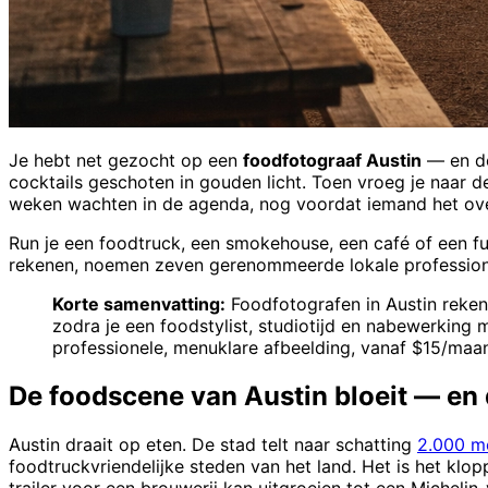
Je hebt net gezocht op een
foodfotograaf Austin
— en de
cocktails geschoten in gouden licht. Toen vroeg je naar d
weken wachten in de agenda, nog voordat iemand het over
Run je een foodtruck, een smokehouse, een café of een ful
rekenen, noemen zeven gerenommeerde lokale professionals 
Korte samenvatting:
Foodfotografen in Austin reke
zodra je een foodstylist, studiotijd en nabewerkin
professionele, menuklare afbeelding, vanaf $15/ma
De foodscene van Austin bloeit — en
Austin draait op eten. De stad telt naar schatting
2.000 m
foodtruckvriendelijke steden van het land. Het is het kl