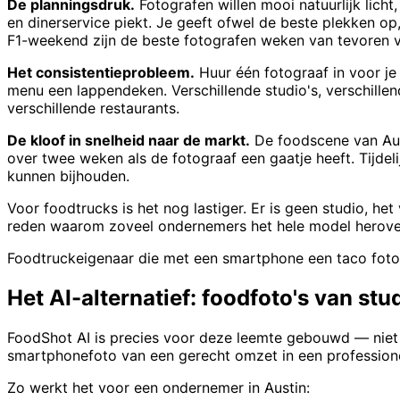
De planningsdruk.
Fotografen willen mooi natuurlijk lic
en dinerservice piekt. Je geeft ofwel de beste plekken op,
F1-weekend zijn de beste fotografen weken van tevoren 
Het consistentieprobleem.
Huur één fotograaf in voor je
menu een lappendeken. Verschillende studio's, verschillend 
verschillende restaurants.
De kloof in snelheid naar de markt.
De foodscene van Aus
over twee weken als de fotograaf een gaatje heeft. Tijdel
kunnen bijhouden.
Voor foodtrucks is het nog lastiger. Er is geen studio, het
reden waarom zoveel ondernemers het hele model herov
Foodtruckeigenaar die met een smartphone een taco fotog
Het AI-alternatief: foodfoto's van st
FoodShot AI is precies voor deze leemte gebouwd — niet 
smartphonefoto van een gerecht omzet in een professionel
Zo werkt het voor een ondernemer in Austin: