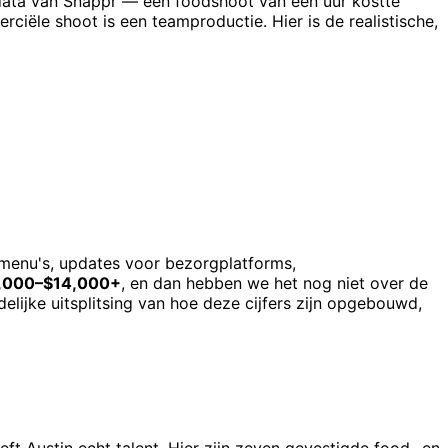
tdata van Snappr — een foodshoot van één uur kostte
iële shoot is een teamproductie. Hier is de realistische,
smenu's, updates voor bezorgplatforms,
,000–$14,000+
, en dan hebben we het nog niet over de
elijke uitsplitsing van hoe deze cijfers zijn opgebouwd,
ft Austin echt talent. Hier zijn zeven gevestigde food- en