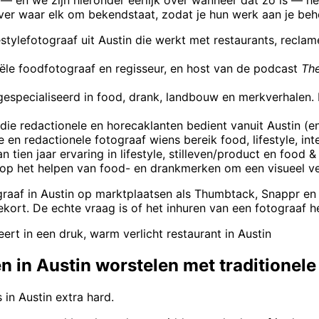
 over waar elk om bekendstaat, zodat je hun werk aan je be
stylefotograaf uit Austin die werkt met restaurants, recla
le foodfotograaf en regisseur, en host van de podcast
Th
specialiseerd in food, drank, landbouw en merkverhalen. Id
 die redactionele en horecaklanten bedient vanuit Austin (
 redactionele fotograaf wiens bereik food, lifestyle, inte
tien jaar ervaring in lifestyle, stilleven/product en food 
op het helpen van food- en drankmerken om een visueel ver
raaf in Austin op marktplaatsen als Thumbtack, Snappr en P
tekort. De echte vraag is of het inhuren van een fotograaf h
rt in een druk, warm verlicht restaurant in Austin
 in Austin worstelen met traditionele
 in Austin extra hard.