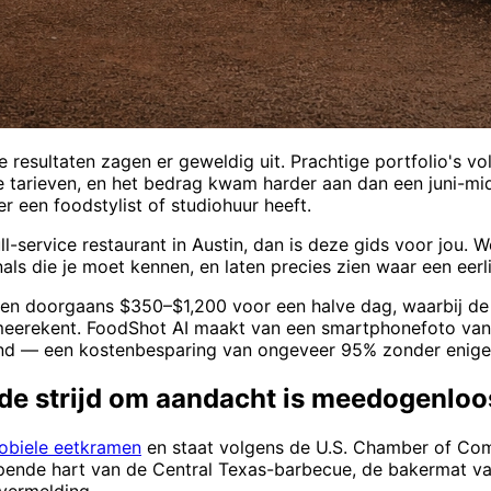
 resultaten zagen er geweldig uit. Prachtige portfolio's vo
e tarieven, en het bedrag kwam harder aan dan een juni-mid
 een foodstylist of studiohuur heeft.
l-service restaurant in Austin, dan is deze gids voor jou. 
die je moet kennen, en laten precies zien waar een eerlijk
nen doorgaans $350–$1,200 voor een halve dag, waarbij de
g meerekent. FoodShot AI maakt van een smartphonefoto va
and — een kostenbesparing van ongeveer 95% zonder enige 
 de strijd om aandacht is meedogenloo
obiele eetkramen
en staat volgens de U.S. Chamber of Co
oppende hart van de Central Texas-barbecue, de bakermat v