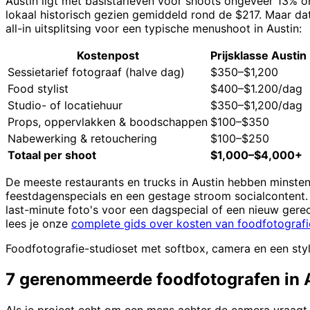
Austin ligt met basistarieven voor shoots ongeveer 13% 
lokaal historisch gezien gemiddeld rond de $217. Maar dat
all-in uitsplitsing voor een typische menushoot in Austin:
Kostenpost
Prijsklasse Austin
Sessietarief fotograaf (halve dag)
$350–$1,200
Food stylist
$400–$1.200/dag
Studio- of locatiehuur
$350–$1,200/dag
Props, oppervlakken & boodschappen
$100–$350
Nabewerking & retouchering
$100–$250
Totaal per shoot
$1,000–$4,000+
De meeste restaurants en trucks in Austin hebben minsten
feestdagenspecials en een gestage stroom socialcontent. D
last-minute foto's voor een dagspecial of een nieuw gerec
lees je onze
complete gids over kosten van foodfotografi
Foodfotografie-studioset met softbox, camera en een styl
7 gerenommeerde foodfotografen in A
Als je project echt om een mens achter de camera vraagt —