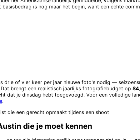
onder het Amerikaanse landelijk gemiddelde, volgens mark
 basisbedrag is nog maar het begin, want een echte commerc
s drie of vier keer per jaar nieuwe foto's nodig — seizoen
at brengt een realistisch jaarlijks fotografiebudget op
$4
ht dat je dinsdag hebt toegevoegd. Voor een volledige land
e
.
ist die een gerecht opmaakt tijdens een shoot
ustin die je moet kennen
 en we zijn hieronder eerlijk over wanneer dat zo is — hee