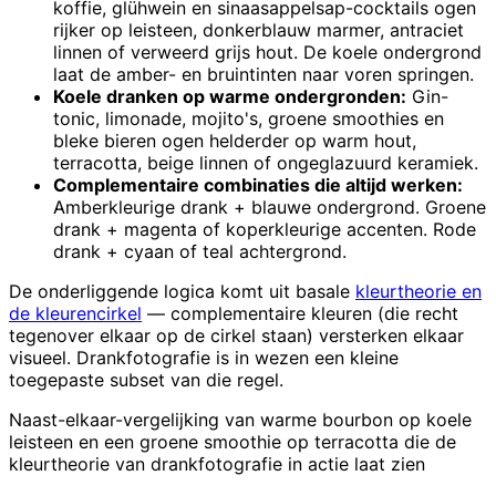
koffie, glühwein en sinaasappelsap-cocktails ogen
rijker op leisteen, donkerblauw marmer, antraciet
linnen of verweerd grijs hout. De koele ondergrond
laat de amber- en bruintinten naar voren springen.
Koele dranken op warme ondergronden:
Gin-
tonic, limonade, mojito's, groene smoothies en
bleke bieren ogen helderder op warm hout,
terracotta, beige linnen of ongeglazuurd keramiek.
Complementaire combinaties die altijd werken:
Amberkleurige drank + blauwe ondergrond. Groene
drank + magenta of koperkleurige accenten. Rode
drank + cyaan of teal achtergrond.
De onderliggende logica komt uit basale
kleurtheorie en
de kleurencirkel
— complementaire kleuren (die recht
tegenover elkaar op de cirkel staan) versterken elkaar
visueel. Drankfotografie is in wezen een kleine
toegepaste subset van die regel.
Naast-elkaar-vergelijking van warme bourbon op koele
leisteen en een groene smoothie op terracotta die de
kleurtheorie van drankfotografie in actie laat zien