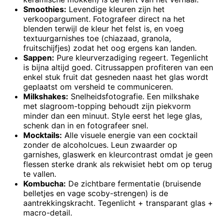
Smoothies:
Levendige kleuren zijn het
verkoopargument. Fotografeer direct na het
blenden terwijl de kleur het felst is, en voeg
textuurgarnishes toe (chiazaad, granola,
fruitschijfjes) zodat het oog ergens kan landen.
Sappen:
Pure kleurverzadiging regeert. Tegenlicht
is bijna altijd goed. Citrussappen profiteren van een
enkel stuk fruit dat gesneden naast het glas wordt
geplaatst om versheid te communiceren.
Milkshakes:
Snelheidsfotografie. Een milkshake
met slagroom-topping behoudt zijn piekvorm
minder dan een minuut. Style eerst het lege glas,
schenk dan in en fotografeer snel.
Mocktails:
Alle visuele energie van een cocktail
zonder de alcoholcues. Leun zwaarder op
garnishes, glaswerk en kleurcontrast omdat je geen
flessen sterke drank als rekwisiet hebt om op terug
te vallen.
Kombucha:
De zichtbare fermentatie (bruisende
belletjes en vage scoby-strengen) is de
aantrekkingskracht. Tegenlicht + transparant glas +
macro-detail.