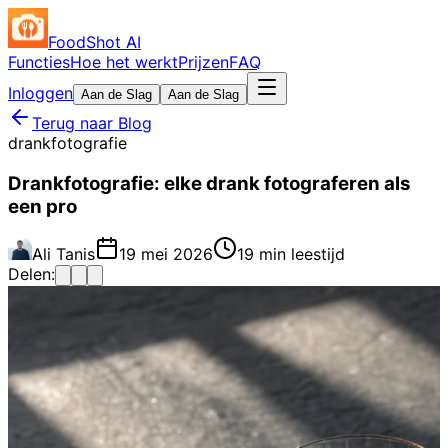
FoodShot AI
Functies
Hoe het werkt
Prijzen
FAQ
Inloggen
Aan de Slag
Aan de Slag
Terug naar Blog
drankfotografie
Drankfotografie: elke drank fotograferen als
een pro
Ali Tanis
19 mei 2026
19 min leestijd
Delen: