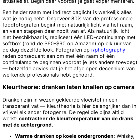
situaties af. Begin daar voordat je gaat experimenteren.
Een helder raam met indirect daglicht is werkelijk alles
wat je nodig hebt. Ongeveer 80% van de professionele
foodfotografen begint met natuurlijk licht via het raam,
en velen stappen daar nooit van af. Als natuurlijk licht
niet beschikbaar is, repliceert één LED-continulamp met
softbox (rond de $60–$90 op Amazon) op elk uur van
de dag dezelfde look. Fotografen op
r/photography
raden consequent aan om met één raam of één
continulamp te beginnen voordat je iets anders toevoegt
— hetzelfde advies dat je het afgelopen decennium van
werkende professionals hebt gehoord.
Kleurtheorie: dranken laten knallen op camera
Dranken zijn in wezen gekleurde vloeistof in een
transparant vat — kleurtheorie is hier belangrijker dan in
vrijwel elk ander fotogenre. De regel die bijna altijd
werkt:
contrasteer de kleurtemperatuur van de drank
met de achtergrond.
Warme dranken op koele ondergronden:
Whisky,