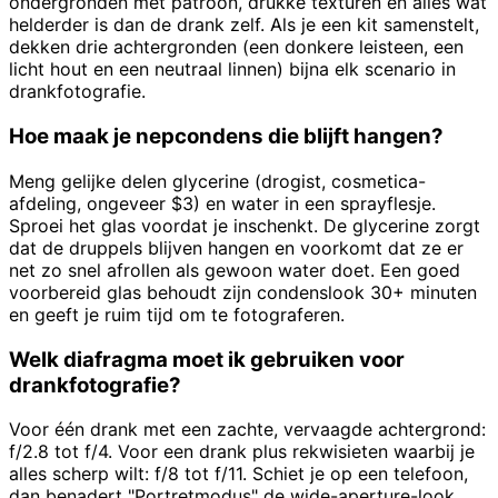
ondergronden met patroon, drukke texturen en alles wat
helderder is dan de drank zelf. Als je een kit samenstelt,
dekken drie achtergronden (een donkere leisteen, een
licht hout en een neutraal linnen) bijna elk scenario in
drankfotografie.
Hoe maak je nepcondens die blijft hangen?
Meng gelijke delen glycerine (drogist, cosmetica-
afdeling, ongeveer $3) en water in een sprayflesje.
Sproei het glas voordat je inschenkt. De glycerine zorgt
dat de druppels blijven hangen en voorkomt dat ze er
net zo snel afrollen als gewoon water doet. Een goed
voorbereid glas behoudt zijn condenslook 30+ minuten
en geeft je ruim tijd om te fotograferen.
Welk diafragma moet ik gebruiken voor
drankfotografie?
Voor één drank met een zachte, vervaagde achtergrond:
f/2.8 tot f/4. Voor een drank plus rekwisieten waarbij je
alles scherp wilt: f/8 tot f/11. Schiet je op een telefoon,
dan benadert "Portretmodus" de wide-aperture-look