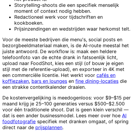
Storytelling-shoots die een specifiek menselijk
moment of context nodig hebben.
Redactioneel werk voor tijdschriften en
kookboeken.
Prijsinzendingen en wedstrijden waar herkomst telt.
Voor de meeste bedrijven die menu's, social posts en
bezorgbeeldmateriaal maken, is de AI-route meestal het
juiste antwoord. De workflow is: maak een heldere
telefoonfoto van de echte drank in fatsoenlijk licht,
upload naar FoodShot, kies een stijl (of bouw je eigen
stijl met de referentie-upload), en exporteer in 4K met
een commerciële licentie. Het werkt voor
cafés en
koffiezaken
,
bars en lounges
en
fine dining-locaties
die
een strakke contentkalender draaien.
De kostenvergelijking is meedogenloos: voor $9–$15 per
maand krijg je 25–100 generaties versus $500–$2.500
voor één traditionele shoot. Dat is geen klein verschil —
dat is een ander businessmodel. Lees meer over hoe
AI
foodfotografie
specifiek met dranken omgaat, of spring
direct naar de
prijsplannen
.