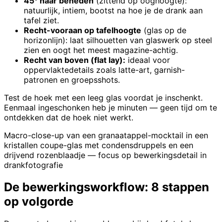
45° naar beneden
(zittend op ooghoogte):
natuurlijk, intiem, bootst na hoe je de drank aan
tafel ziet.
Recht-vooraan op tafelhoogte
(glas op de
horizonlijn): laat silhouetten van glaswerk op steel
zien en oogt het meest magazine-achtig.
Recht van boven (flat lay):
ideaal voor
oppervlaktedetails zoals latte-art, garnish-
patronen en groepsshots.
Test de hoek met een leeg glas voordat je inschenkt.
Eenmaal ingeschonken heb je minuten — geen tijd om te
ontdekken dat de hoek niet werkt.
Macro-close-up van een granaatappel-mocktail in een
kristallen coupe-glas met condensdruppels en een
drijvend rozenblaadje — focus op bewerkingsdetail in
drankfotografie
De bewerkingsworkflow: 8 stappen
op volgorde