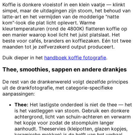
Koffie is donkere vloeistof in een klein vaatje — klinkt
simpel, maar de uitdagingen zijn stoom, het behoud van
latte-art en het vermijden van de modderige "natte
kom"-look die plat licht oplevert. Warme
kleurtemperaturen (rond de 4800K) flatteren koffie op
een manier waarop koel licht het juist platslaat. Het
beste voor cafés, branders en koffiezaken. Eén tot twee
maanden tot je zelfverzekerd output produceert.
Duik dieper in het
handboek koffie fotografie
.
Thee, smoothies, sappen en andere drankjes
De rest van de drankenwereld volgt dezelfde principes
uit de drankfotografie, met categorie-specifieke
aanpassingen:
Thee:
Het lastigste onderdeel is niet de thee — het
is het vastleggen van stoom. Gebruik een donkere
achtergrond, licht van schuin-achteren en verwarm
het kopje voor zodat de stoompluim langer
aanhoudt. Theeservies (kleipotten, glazen kopjes,
keramische mokken) is de helft van het verhaal.