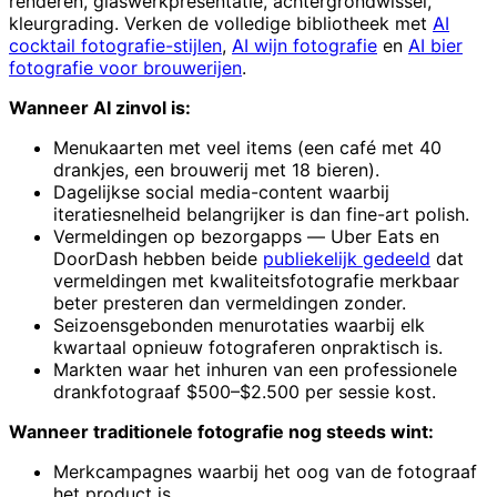
renderen, glaswerkpresentatie, achtergrondwissel,
kleurgrading. Verken de volledige bibliotheek met
AI
cocktail fotografie-stijlen
,
AI wijn fotografie
en
AI bier
fotografie voor brouwerijen
.
Wanneer AI zinvol is:
Menukaarten met veel items (een café met 40
drankjes, een brouwerij met 18 bieren).
Dagelijkse social media-content waarbij
iteratiesnelheid belangrijker is dan fine-art polish.
Vermeldingen op bezorgapps — Uber Eats en
DoorDash hebben beide
publiekelijk gedeeld
dat
vermeldingen met kwaliteitsfotografie merkbaar
beter presteren dan vermeldingen zonder.
Seizoensgebonden menurotaties waarbij elk
kwartaal opnieuw fotograferen onpraktisch is.
Markten waar het inhuren van een professionele
drankfotograaf $500–$2.500 per sessie kost.
Wanneer traditionele fotografie nog steeds wint:
Merkcampagnes waarbij het oog van de fotograaf
het product is.