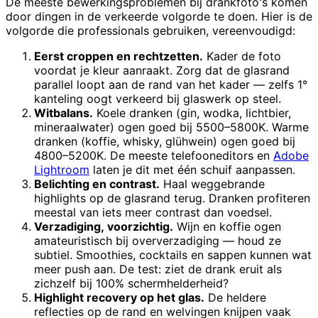
De meeste bewerkingsproblemen bij drankfoto's komen
door dingen in de verkeerde volgorde te doen. Hier is de
volgorde die professionals gebruiken, vereenvoudigd:
Eerst croppen en rechtzetten.
Kader de foto
voordat je kleur aanraakt. Zorg dat de glasrand
parallel loopt aan de rand van het kader — zelfs 1°
kanteling oogt verkeerd bij glaswerk op steel.
Witbalans.
Koele dranken (gin, wodka, lichtbier,
mineraalwater) ogen goed bij 5500–5800K. Warme
dranken (koffie, whisky, glühwein) ogen goed bij
4800–5200K. De meeste telefooneditors en
Adobe
Lightroom
laten je dit met één schuif aanpassen.
Belichting en contrast.
Haal weggebrande
highlights op de glasrand terug. Dranken profiteren
meestal van iets meer contrast dan voedsel.
Verzadiging, voorzichtig.
Wijn en koffie ogen
amateuristisch bij oververzadiging — houd ze
subtiel. Smoothies, cocktails en sappen kunnen wat
meer push aan. De test: ziet de drank eruit als
zichzelf bij 100% schermhelderheid?
Highlight recovery op het glas.
De heldere
reflecties op de rand en welvingen knijpen vaak