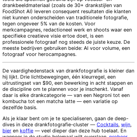
drankbeeldmateriaal (zoals de 30+ drankstijlen van
FoodShot AI) leveren consequent resultaten die klanten
niet kunnen onderscheiden van traditionele fotografie,
tegen ongeveer 5% van de kosten. Voor
merkcampagnes, redactioneel werk en shoots waar een
specifieke creatieve visie ertoe doet, is een
professionele fotograaf nog steeds de juiste keuze. De
meeste bedrijven gebruiken beide: AI voor volume, een
fotograaf voor herocampagnes.
De vaardighedenstack van drankfotografie is kleiner dan
hij lijkt. Drie lichtbewegingen, één kleurregel, een
uitrustingset van $90, een bewerking in acht stappen en
de discipline om te plannen voor je inschenkt. Vanaf
daar is elke drankcategorie — van een Negroni tot een
kombucha tot een matcha latte — een variatie op
dezelfde basis.
Als je klaar bent om je te specialiseren, gaan de deep-
dives in deze drankfotografie-cluster —
Cocktails
,
wijn
,
bier
en
koffie
— veel dieper dan deze hub toelaat. En
wanneer je de studio helemaal wilt overslaan,
probeer