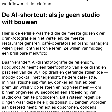
workflow met de telefoon
De AI-shortcut: als je geen studio
wilt bouwen
Hier is de eerlijke waarheid die de meeste gidsen over
drankfotografie je niet vertellen: de meeste
restauranteigenaren, café-operators en brand managers
willen geen lichthiërarchie leren. Ze willen vanmiddag
een bruikbare menufoto.
Daar verandert AI-drankfotografie de rekensom.
FoodShot AI neemt een telefoonfoto van elke drank en
past één van de 30+ op dranken getrainde stijlen toe —
moody cocktail met tegenlicht, heldere café-latte,
minimalistische sap-flatlay, donker en rustiek bier,
premium whisky op leisteen en nog veel meer — om
binnen ongeveer 90 seconden een afbeelding van
studiokwaliteit te produceren. Dit systeem regelt de
dingen waar deze hele gids zojuist duizenden woorden
aan besteed heeft: reflecties opschonen, condens