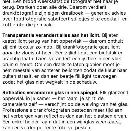
niet. Een brood weerkaatst de fotograaf niet naar je
terug. Dranken doen alle drie. Daarom verdient
drankfotografie zijn eigen draaiboek — generiek advies
over foodfotografie saboteert stilletjes elke cocktail- en
koffiefoto die je maakt.
Transparantie verandert alles aan het licht.
Bij eten
kaatst licht terug van het oppervlak — daarom onthult
zijlicht textuur zo mooi. Bij drankfotografie gaat licht
door
de vloeistof heen. Een zijlicht dat een biefstuk er
prachtig laat uitzien, verandert een ijsthee in een vlak
bruin silhouet. Om een drank te laten gloeien moet je
hem meestal van achteren belichten zodat de kleur naar
buiten straalt, en dan een beetje fill light toevoegen
zodat het glas niet wegvalt in de schaduw.
Reflecties veranderen glas in een spiegel.
Elk glanzend
oppervlak in je kamer — het raam, je shirt, de
cameralens zelf — verschijnt op de welving van het glas.
Professionele drankfotografen besteden meer tijd aan
het verbergen van reflecties dan aan het plaatsen ervan.
Een enkel helder raam dat in een wijnglas weerkaatst,
kan een verder perfecte foto verpesten.