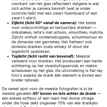
voorkant van het glas reflecteert datgene is wat
zich achter je camera bevindt (wat je onder
controle hebt met een zwart foamboard of een
zwart t-shirt).
Zijlicht (licht 90° vanaf de camera):
Het beste
voor ondoorzichtige en textuurrijke dranken —
milkshakes, latte's met schuim, smoothies, matcha.
Zijlicht onthult condensdruppels, schuimtextuur en
de dimensie van garnishes. Het flatteert ook
donkere dranken zoals whisky of stout die
tegenlicht opslokken.
Toplicht (licht recht van bovenaf):
Meestal
verkeerd voor dranken. Het produceert een harde
schittering op het vloeistofoppervlak en vlakke
schaduwen op het glas. De uitzondering is flat-lay
foto's waarbij de drank één element is binnen een
breder tafereel.
De sweet spot voor de meeste fotografen is in de
meeste gevallen
45° boven en iets achter de drank
—
een enkele softbox of een raam met dunne vitrage
onder die hoek dekt ongeveer 70% van alle drankjes-