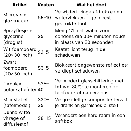
Artikel
Kosten
Wat het doet
Verwijdert vingerafdrukken en
Microvezel-
$5–10
watervlekken — je meest
glazendoek
gebruikte tool
Sprayflesje +
Meng 1:1 met water voor
glycerine
$5
condens die 30+ minuten houdt
(drogist)
in plaats van 30 seconden
Wit foamboard
Kaatst licht terug in de
$3–5
(20x30 inch)
schaduwen
Zwart
Blokkeert ongewenste reflecties;
foamboard
$3–5
verdiept schaduwen
(20x30 inch)
Vermindert glasschittering met
Circulair
$25–
tot wel 80%; te monteren op
polarisatiefilter
40
telefoon- of cameralens
Mini statief
$20–
Vergrendelt je compositie terwijl
(tafelmodel)
35
je drank en garnishes bijstelt
Dunne witte
Verandert een hard raam in een
vitrage of
$8–15
softbox
diffusiestof