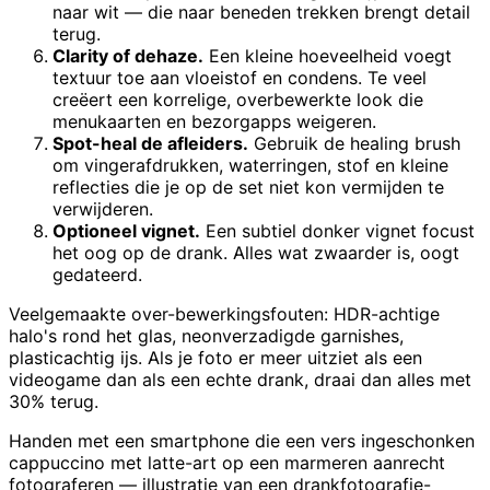
naar wit — die naar beneden trekken brengt detail
terug.
Clarity of dehaze.
Een kleine hoeveelheid voegt
textuur toe aan vloeistof en condens. Te veel
creëert een korrelige, overbewerkte look die
menukaarten en bezorgapps weigeren.
Spot-heal de afleiders.
Gebruik de healing brush
om vingerafdrukken, waterringen, stof en kleine
reflecties die je op de set niet kon vermijden te
verwijderen.
Optioneel vignet.
Een subtiel donker vignet focust
het oog op de drank. Alles wat zwaarder is, oogt
gedateerd.
Veelgemaakte over-bewerkingsfouten: HDR-achtige
halo's rond het glas, neonverzadigde garnishes,
plasticachtig ijs. Als je foto er meer uitziet als een
videogame dan als een echte drank, draai dan alles met
30% terug.
Handen met een smartphone die een vers ingeschonken
cappuccino met latte-art op een marmeren aanrecht
fotograferen — illustratie van een drankfotografie-