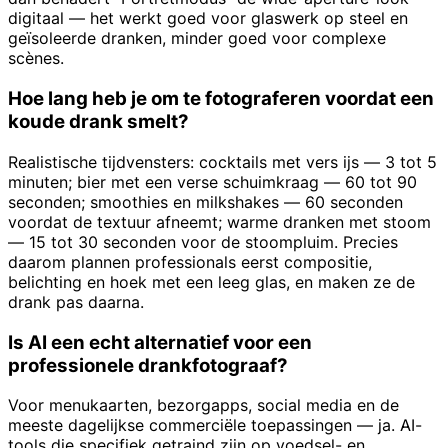
digitaal — het werkt goed voor glaswerk op steel en
geïsoleerde dranken, minder goed voor complexe
scènes.
Hoe lang heb je om te fotograferen voordat een
koude drank smelt?
Realistische tijdvensters: cocktails met vers ijs — 3 tot 5
minuten; bier met een verse schuimkraag — 60 tot 90
seconden; smoothies en milkshakes — 60 seconden
voordat de textuur afneemt; warme dranken met stoom
— 15 tot 30 seconden voor de stoompluim. Precies
daarom plannen professionals eerst compositie,
belichting en hoek met een leeg glas, en maken ze de
drank pas daarna.
Is AI een echt alternatief voor een
professionele drankfotograaf?
Voor menukaarten, bezorgapps, social media en de
meeste dagelijkse commerciële toepassingen — ja. AI-
tools die specifiek getraind zijn op voedsel- en