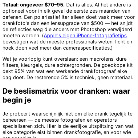
Totaal: ongeveer $70–95.
Dat is alles. Al het andere is
optioneel voor in elk geval de eerste zes maanden van
oefenen. Een polarisatiefilter alleen doet vaak meer voor
drankfoto's dan een lensupgrade van $500 — het snijdt
de reflecties weg die anders met Photoshop verwijderd
moeten worden. (
Apple's eigen iPhone-fotografietips
bevestigen wat de meeste professionals weten: licht en
hoek doen veel meer dan cameraspecificaties.)
Wat je voorlopig kunt overslaan: een macrolens, dure
flitsers, kleurgels, dure achtergronden. De goedkope kit
dekt 95% van wat een werkende drankfotograaf elke
dag doet. De resterende 5% is techniek, geen materiaal.
De beslismatrix voor dranken: waar
begin je
Je probeert waarschijnlijk niet om elke drank tegelijk te
beheersen — de meeste fotografen en operators
specialiseren zich. Hier is de eerlijke uitsplitsing van wat
elke categorie eist binnen drankfotografie, en voor wie