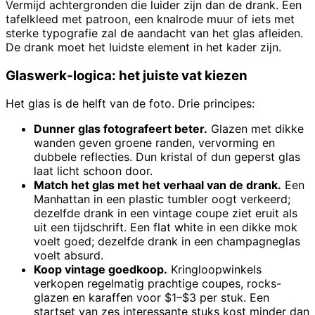
Vermijd achtergronden die luider zijn dan de drank. Een
tafelkleed met patroon, een knalrode muur of iets met
sterke typografie zal de aandacht van het glas afleiden.
De drank moet het luidste element in het kader zijn.
Glaswerk-logica: het juiste vat kiezen
Het glas is de helft van de foto. Drie principes:
Dunner glas fotografeert beter.
Glazen met dikke
wanden geven groene randen, vervorming en
dubbele reflecties. Dun kristal of dun geperst glas
laat licht schoon door.
Match het glas met het verhaal van de drank.
Een
Manhattan in een plastic tumbler oogt verkeerd;
dezelfde drank in een vintage coupe ziet eruit als
uit een tijdschrift. Een flat white in een dikke mok
voelt goed; dezelfde drank in een champagneglas
voelt absurd.
Koop vintage goedkoop.
Kringloopwinkels
verkopen regelmatig prachtige coupes, rocks-
glazen en karaffen voor $1–$3 per stuk. Een
startset van zes interessante stuks kost minder dan