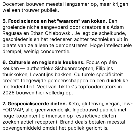
Docenten bouwen meestal langzamer op, maar krijgen
wel een trouwer publiek.
5. Food science en het "waarom" van koken.
Een
groeiende niche aangevoerd door creators als Adam
Ragusea en Ethan Chlebowski. Je legt de scheikunde,
geschiedenis en het redeneren achter technieken uit in
plaats van ze alleen te demonstreren. Hoge intellectuele
drempel, weinig concurrentie.
6. Culturele en regionale keukens.
Focus op één
keuken — authentieke Sichuanrecepten, Filipijns
thuiskoken, Levantijns bakken. Culturele specificiteit
creëert toegewijde gemeenschappen en een duidelijke
merkidentiteit. Veel van TikTok's topfoodcreators in
2026 bouwen hier volledig op.
7. Gespecialiseerde diëten.
Keto, glutenvrij, vegan, low-
FODMAP, allergeenvriendelijk. Ingebouwd publiek met
hoge koopintentie (mensen op restrictieve diëten
zoeken actief recepten). Brand deals betalen meestal
bovengemiddeld omdat het publiek gericht is.