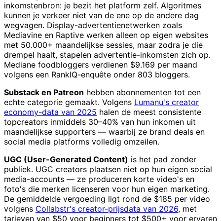
inkomstenbron: je bezit het platform zelf. Algoritmes
kunnen je verkeer niet van de ene op de andere dag
wegvagen. Display-advertentienetwerken zoals
Mediavine en Raptive werken alleen op eigen websites
met 50.000+ maandelijkse sessies, maar zodra je die
drempel haalt, stapelen advertentie-inkomsten zich op.
Mediane foodbloggers verdienen $9.169 per maand
volgens een RankIQ-enquête onder 803 bloggers.
Substack en Patreon
hebben abonnementen tot een
echte categorie gemaakt. Volgens
Lumanu's creator
economy-data van 2025
halen de meest consistente
topcreators inmiddels 30–40% van hun inkomen uit
maandelijkse supporters — waarbij ze brand deals en
social media platforms volledig omzeilen.
UGC (User-Generated Content)
is het pad zonder
publiek. UGC creators plaatsen niet op hun eigen social
media-accounts — ze produceren korte video's en
foto's die merken licenseren voor hun eigen marketing.
De gemiddelde vergoeding ligt rond de $185 per video
volgens
Collabstr's creator-prijsdata van 2026
, met
tarieven van $50 voor beginners tot $500+ voor ervaren