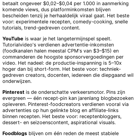
betaalt ongeveer $0,02–$0,04 per 1.000 in aanmerking
komende views, dus platforminkomsten blijven
bescheiden tenzij je herhaaldelijk viraal gaat. Het beste
voor: experimentele recepten, comedy-cooking, snelle
tutorials, trend-gedreven content.
YouTube
is waar je het langetermijnspel speelt.
Tutorialvideo's verdienen advertentie-inkomsten
(foodkanalen halen meestal CPM's van $3–$15) en
commanderen de hoogste sponsorvergoedingen per
video. Het nadeel: de productie-inspanning is 5–10x
hoger dan bij short-form. Het beste voor: techniek-
gedreven creators, docenten, iedereen die diepgaand wil
onderwijzen.
Pinterest
is de onderschatte verkeersmotor. Pins zijn
evergreen — één recept-pin kan jarenlang blogbezoeken
opleveren. Pinterest-foodcreators verdienen vooral via
advertenties op hun gelinkte blog en affiliate-links
binnen recepten. Het beste voor: receptenbloggers,
dessert- en seizoenscontent, aspirational visuals.
Foodblogs
blijven om één reden de meest stabiele