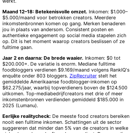
werkt.
Maand 12–18: Betekenisvolle omzet.
Inkomen: $1.000–
$5.000/maand voor betrokken creators. Meerdere
inkomstenbronnen komen op gang. Merken benaderen
jou in plaats van andersom. Consistent posten en
authentieke engagement op social media stapelen zich
op. Dit is het moment waarop creators beslissen of ze
fulltime gaan.
Jaar 2 en daarna: De brede waaier.
Inkomen: $0 tot
$200.000+. De variatie is enorm. Mediane fulltime
foodbloggers verdienen $9.169/maand volgens RankIQ's
enquête onder 803 bloggers.
ZipRecruiter
stelt het
gemiddelde Amerikaanse foodblogger-inkomen op
$62.275/jaar, waarbij topverdieners boven de $124.500
uitkomen. Top-mediabedrijfcreators met drie of meer
inkomstenbronnen verdienden gemiddeld $185.000 in
2025 (Lumanu).
Eerlijke realitycheck:
De meeste food creators bereiken
nooit een fulltime inkomen. Schattingen uit de sector
suggereren dat minder dan 5% van de creators in welke