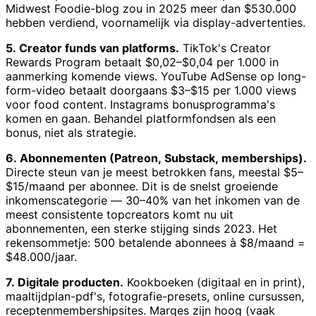
Midwest Foodie-blog zou in 2025 meer dan $530.000
hebben verdiend, voornamelijk via display-advertenties.
5. Creator funds van platforms.
TikTok's Creator
Rewards Program betaalt $0,02–$0,04 per 1.000 in
aanmerking komende views. YouTube AdSense op long-
form-video betaalt doorgaans $3–$15 per 1.000 views
voor food content. Instagrams bonusprogramma's
komen en gaan. Behandel platformfondsen als een
bonus, niet als strategie.
6. Abonnementen (Patreon, Substack, memberships).
Directe steun van je meest betrokken fans, meestal $5–
$15/maand per abonnee. Dit is de snelst groeiende
inkomenscategorie — 30–40% van het inkomen van de
meest consistente topcreators komt nu uit
abonnementen, een sterke stijging sinds 2023. Het
rekensommetje: 500 betalende abonnees à $8/maand =
$48.000/jaar.
7. Digitale producten.
Kookboeken (digitaal en in print),
maaltijdplan-pdf's, fotografie-presets, online cursussen,
receptenmembershipsites. Marges zijn hoog (vaak