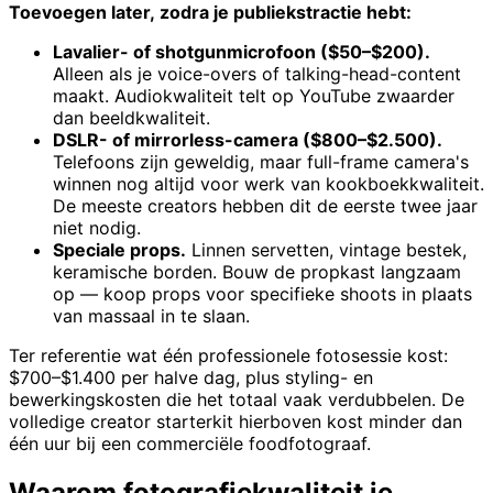
Toevoegen later, zodra je publiekstractie hebt:
Lavalier- of shotgunmicrofoon ($50–$200).
Alleen als je voice-overs of talking-head-content
maakt. Audiokwaliteit telt op YouTube zwaarder
dan beeldkwaliteit.
DSLR- of mirrorless-camera ($800–$2.500).
Telefoons zijn geweldig, maar full-frame camera's
winnen nog altijd voor werk van kookboekkwaliteit.
De meeste creators hebben dit de eerste twee jaar
niet nodig.
Speciale props.
Linnen servetten, vintage bestek,
keramische borden. Bouw de propkast langzaam
op — koop props voor specifieke shoots in plaats
van massaal in te slaan.
Ter referentie wat één professionele fotosessie kost:
$700–$1.400 per halve dag, plus styling- en
bewerkingskosten die het totaal vaak verdubbelen. De
volledige creator starterkit hierboven kost minder dan
één uur bij een commerciële foodfotograaf.
Waarom fotografiekwaliteit je