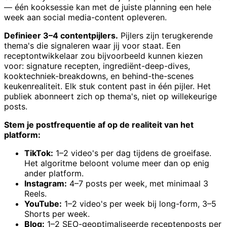
— één kooksessie kan met de juiste planning een hele
week aan social media-content opleveren.
Definieer 3–4 contentpijlers.
Pijlers zijn terugkerende
thema's die signaleren waar jij voor staat. Een
receptontwikkelaar zou bijvoorbeeld kunnen kiezen
voor: signature recepten, ingrediënt-deep-dives,
kooktechniek-breakdowns, en behind-the-scenes
keukenrealiteit. Elk stuk content past in één pijler. Het
publiek abonneert zich op thema's, niet op willekeurige
posts.
Stem je postfrequentie af op de realiteit van het
platform:
TikTok:
1–2 video's per dag tijdens de groeifase.
Het algoritme beloont volume meer dan op enig
ander platform.
Instagram:
4–7 posts per week, met minimaal 3
Reels.
YouTube:
1–2 video's per week bij long-form, 3–5
Shorts per week.
Blog:
1–2 SEO-geoptimaliseerde receptenposts per