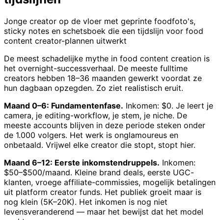
Jonge creator op de vloer met geprinte foodfoto's,
sticky notes en schetsboek die een tijdslijn voor food
content creator-plannen uitwerkt
De meest schadelijke mythe in food content creation is
het overnight-successverhaal. De meeste fulltime
creators hebben 18–36 maanden gewerkt voordat ze
hun dagbaan opzegden. Zo ziet realistisch eruit.
Maand 0–6: Fundamentenfase.
Inkomen: $0. Je leert je
camera, je editing-workflow, je stem, je niche. De
meeste accounts blijven in deze periode steken onder
de 1.000 volgers. Het werk is onglamoureus en
onbetaald. Vrijwel elke creator die stopt, stopt hier.
Maand 6–12: Eerste inkomstendruppels.
Inkomen:
$50–$500/maand. Kleine brand deals, eerste UGC-
klanten, vroege affiliate-commissies, mogelijk betalingen
uit platform creator funds. Het publiek groeit maar is
nog klein (5K–20K). Het inkomen is nog niet
levensveranderend — maar het bewijst dat het model