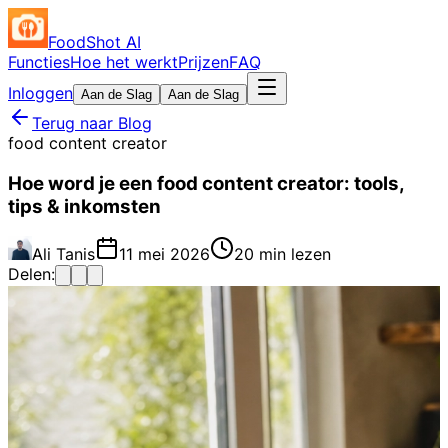
FoodShot AI
Functies
Hoe het werkt
Prijzen
FAQ
Inloggen
Aan de Slag
Aan de Slag
Terug naar Blog
food content creator
Hoe word je een food content creator: tools,
tips & inkomsten
Ali Tanis
11 mei 2026
20 min lezen
Delen: