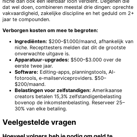
niche dan ook een leefbaar loon verdient. Degenen die
dat wel doen, combineren meestal drie dingen: oprechte
vakvaardigheid, zakelijke discipline en het geduld om 2+
jaar te compounden.
Verborgen kosten om mee te begroten:
Ingrediënten:
$200–$1.000/maand, afhankelijk van
niche. Recepttesters melden dat dit de grootste
onverwachte uitgave is.
Apparatuur-upgrades:
$500–$3.000 over de
eerste twee jaar.
Software:
Editing-apps, planningstools, AI-
fotorools, e-mailserviceproviders. $50–
$200/maand.
Belastingen voor zelfstandigen:
Amerikaanse
creators betalen 15,3% zelfstandigenbelasting
bovenop de inkomstenbelasting. Reserveer 25–
30% van elke betaling.
Veelgestelde vragen
Hoeveel volgers heb je nodig om geld te