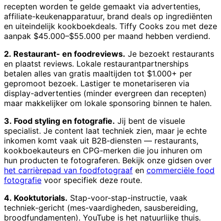
recepten worden te gelde gemaakt via advertenties,
affiliate-keukenapparatuur, brand deals op ingrediënten
en uiteindelijk kookboekdeals. Tiffy Cooks zou met deze
aanpak $45.000–$55.000 per maand hebben verdiend.
2. Restaurant- en foodreviews.
Je bezoekt restaurants
en plaatst reviews. Lokale restaurantpartnerships
betalen alles van gratis maaltijden tot $1.000+ per
gepromoot bezoek. Lastiger te monetariseren via
display-advertenties (minder evergreen dan recepten)
maar makkelijker om lokale sponsoring binnen te halen.
3. Food styling en fotografie.
Jij bent de visuele
specialist. Je content laat techniek zien, maar je echte
inkomen komt vaak uit B2B-diensten — restaurants,
kookboekauteurs en CPG-merken die jou inhuren om
hun producten te fotograferen. Bekijk onze gidsen over
het carrièrepad van foodfotograaf
en
commerciële food
fotografie
voor specifiek deze route.
4. Kooktutorials.
Stap-voor-stap-instructie, vaak
techniek-gericht (mes-vaardigheden, sausbereiding,
broodfundamenten). YouTube is het natuurlijke thuis.