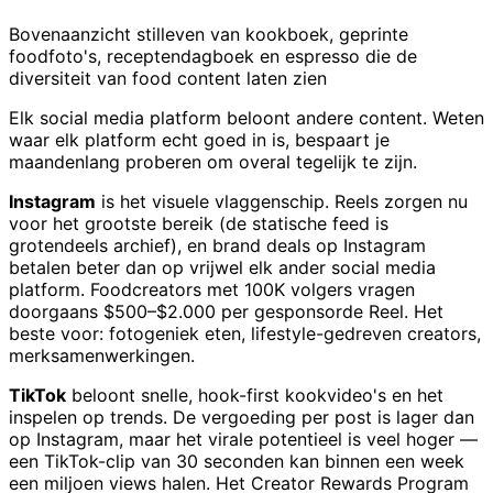
Bovenaanzicht stilleven van kookboek, geprinte
foodfoto's, receptendagboek en espresso die de
diversiteit van food content laten zien
Elk social media platform beloont andere content. Weten
waar elk platform echt goed in is, bespaart je
maandenlang proberen om overal tegelijk te zijn.
Instagram
is het visuele vlaggenschip. Reels zorgen nu
voor het grootste bereik (de statische feed is
grotendeels archief), en brand deals op Instagram
betalen beter dan op vrijwel elk ander social media
platform. Foodcreators met 100K volgers vragen
doorgaans $500–$2.000 per gesponsorde Reel. Het
beste voor: fotogeniek eten, lifestyle-gedreven creators,
merksamenwerkingen.
TikTok
beloont snelle, hook-first kookvideo's en het
inspelen op trends. De vergoeding per post is lager dan
op Instagram, maar het virale potentieel is veel hoger —
een TikTok-clip van 30 seconden kan binnen een week
een miljoen views halen. Het Creator Rewards Program