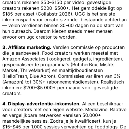
creators rekenen $50–$150 per video; gevestigde
creators rekenen $200–$500+. Het gemiddelde ligt op
$185 per asset (Collabstr 2026). UGC is het snelste
inkomenspad voor creators zonder bestaande achterban
— velen verdienen binnen 30–60 dagen na de start van
hun outreach. Daarom kiezen steeds meer mensen
ervoor om ugc creator te worden.
3. Affiliate marketing.
Verdien commissie op producten
die je aanbeveelt. Food creators werken meestal met
Amazon Associates (kookgerei, gadgets, ingrediënten),
gespecialiseerde programma's (ButcherBox, Misfits
Market, ThriveMarket) en maaltijdboxdiensten
(HelloFresh, Blue Apron). Commissies variëren van 3%
(Amazon) tot 30%+ (abonnementsdiensten). Realistisch
inkomen: $200–$5.000+ per maand voor gevestigde
creators.
4. Display-advertentie-inkomsten.
Alleen beschikbaar
voor creators met een eigen website. Mediavine, Raptive
en vergelijkbare netwerken vereisen 50.000+
maandelijkse sessies. Zodra je je kwalificeert, kun je
$15–$45 per 1.000 sessies verwachten op foodblogs. De