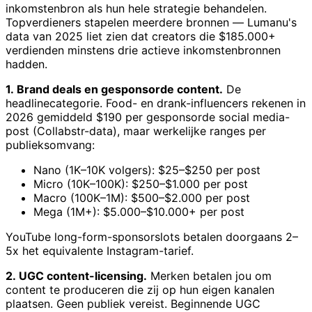
inkomstenbron als hun hele strategie behandelen.
Topverdieners stapelen meerdere bronnen — Lumanu's
data van 2025 liet zien dat creators die $185.000+
verdienden minstens drie actieve inkomstenbronnen
hadden.
1. Brand deals en gesponsorde content.
De
headlinecategorie. Food- en drank-influencers rekenen in
2026 gemiddeld $190 per gesponsorde social media-
post (Collabstr-data), maar werkelijke ranges per
publieksomvang:
Nano (1K–10K volgers): $25–$250 per post
Micro (10K–100K): $250–$1.000 per post
Macro (100K–1M): $500–$2.000 per post
Mega (1M+): $5.000–$10.000+ per post
YouTube long-form-sponsorslots betalen doorgaans 2–
5x het equivalente Instagram-tarief.
2. UGC content-licensing.
Merken betalen jou om
content te produceren die zij op hun eigen kanalen
plaatsen. Geen publiek vereist. Beginnende UGC