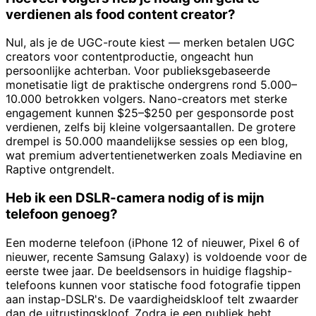
verdienen als food content creator?
Nul, als je de UGC-route kiest — merken betalen UGC
creators voor contentproductie, ongeacht hun
persoonlijke achterban. Voor publieksgebaseerde
monetisatie ligt de praktische ondergrens rond 5.000–
10.000 betrokken volgers. Nano-creators met sterke
engagement kunnen $25–$250 per gesponsorde post
verdienen, zelfs bij kleine volgersaantallen. De grotere
drempel is 50.000 maandelijkse sessies op een blog,
wat premium advertentienetwerken zoals Mediavine en
Raptive ontgrendelt.
Heb ik een DSLR-camera nodig of is mijn
telefoon genoeg?
Een moderne telefoon (iPhone 12 of nieuwer, Pixel 6 of
nieuwer, recente Samsung Galaxy) is voldoende voor de
eerste twee jaar. De beeldsensors in huidige flagship-
telefoons kunnen voor statische food fotografie tippen
aan instap-DSLR's. De vaardigheidskloof telt zwaarder
dan de uitrustingskloof. Zodra je een publiek hebt