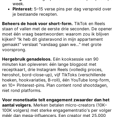
week.
Pinterest:
5–15 verse pins per dag verspreid over
je bestaande recepten.
Beheers de hook voor short-form.
TikTok en Reels
staan of vallen met de eerste drie seconden. De opener
moet één vraag beantwoorden: waarom zou ik blijven
kijken? "Ik heb dit gisteravond in mijn appartement
gemaakt" verslaat "vandaag gaan we…" met grote
voorsprong.
Hergebruik genadeloos.
Eén kooksessie van 90
minuten kan opleveren: één lange blogpost met
receptkaart, drie Instagram Reels (volledig proces,
heroshot, bord-close-up), vijf TikToks (verschillende
hoeken, hookvariaties, B-roll), één YouTube long-form,
en 10+ Pinterest-pins. Plan content rond shootdagen,
niet rond platforms.
Voor monetisatie telt engagement zwaarder dan het
aantal volgers.
Merken betalen micro-creators (10K–
100K volgers) met sterke engagementratio's per volger
méér dan mega-influencers. Een creator met 25.000