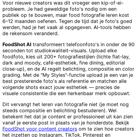
Voor nieuwe creators was dit vroeger een kip-of-ei-
probleem. Je had geweldige foto's nodig om een
publiek op te bouwen, maar food fotografie leren kost
6–12 maanden oefenen. Tegen de tijd dat je foto's goed
werden, had je het vaak al opgegeven. AI-tools hebben
de rekensom veranderd.
FoodShot AI
transformeert telefoonfoto's in onder de 90
seconden tot studiokwaliteit-visuals. Upload elke
foodfoto, kies uit 200+ fotografiestijlen (lichte flat-lay,
dark and moody, café-esthetiek, fine dining, editorial
close-up), en de AI regelt belichting, compositie en color
grading. Met de "My Styles"-functie upload je een van je
best presterende foto's als referentie en matchen alle
volgende shots exact jouw esthetiek — precies de
visuele consistentie die een herkenbaar merk opbouwt.
Dit vervangt het leren van fotografie niet (je moet nog
steeds compositie en belichting bestuderen). Wel
betekent het dat je content er professioneel uit kan zien
vanaf je eerste post in plaats van je honderdste. Bekijk
FoodShot voor content creators
om te zien hoe creators
het inzetten op Instagram, TikTok, Pinterest en