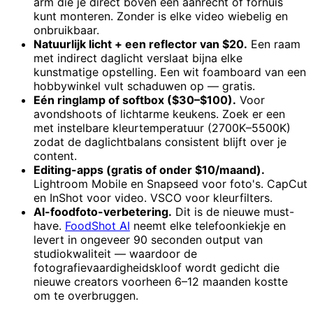
arm die je direct boven een aanrecht of fornuis
kunt monteren. Zonder is elke video wiebelig en
onbruikbaar.
Natuurlijk licht + een reflector van $20.
Een raam
met indirect daglicht verslaat bijna elke
kunstmatige opstelling. Een wit foamboard van een
hobbywinkel vult schaduwen op — gratis.
Eén ringlamp of softbox ($30–$100).
Voor
avondshoots of lichtarme keukens. Zoek er een
met instelbare kleurtemperatuur (2700K–5500K)
zodat de daglichtbalans consistent blijft over je
content.
Editing-apps (gratis of onder $10/maand).
Lightroom Mobile en Snapseed voor foto's. CapCut
en InShot voor video. VSCO voor kleurfilters.
AI-foodfoto-verbetering.
Dit is de nieuwe must-
have.
FoodShot AI
neemt elke telefoonkiekje en
levert in ongeveer 90 seconden output van
studiokwaliteit — waardoor de
fotografievaardigheidskloof wordt gedicht die
nieuwe creators voorheen 6–12 maanden kostte
om te overbruggen.