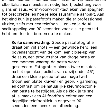
elke Italiaanse menukaart nodig heeft, belichting voor
glans en saus, vorm-voor-vorm-tactieken van spaghetti
tot orecchiette, en hoe je elke sausfamilie aanpakt. Aan
het eind kun je pastafoto's maken die er professioneel
uitzien, zelfs met een telefoon — en ken je de AI-
snelkoppeling van 90 seconden voor als je geen tijd
hebt om drie testborden op te maken.
Korte samenvatting:
Goede pastafotografie
draait om vijf shots — een getwirlde hero, een
bovenaanzicht van de kom, een close-up van
de saus, een productshot van droge pasta en
een moment waarop de pasta wordt
geserveerd. Fotografeer binnen twee minuten
na het opmaken, belicht van opzij onder 45°,
draai een kleine portie tot een hoge twirl
(nooit een platte kluwen) en gebruik garnering
en contrast om de natuurlijke kleurmonotonie
van pasta te bestrijden. Als de klok je te snel
af is, maakt een AI-foodfoto-editor van een
degelijke telefoonkiek in ongeveer 90
seconden een menuklare afbeelding.