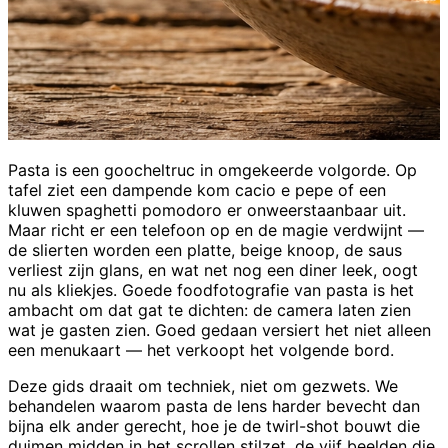
Pasta is een goocheltruc in omgekeerde volgorde. Op
tafel ziet een dampende kom cacio e pepe of een
kluwen spaghetti pomodoro er onweerstaanbaar uit.
Maar richt er een telefoon op en de magie verdwijnt —
de slierten worden een platte, beige knoop, de saus
verliest zijn glans, en wat net nog een diner leek, oogt
nu als kliekjes. Goede foodfotografie van pasta is het
ambacht om dat gat te dichten: de camera laten zien
wat je gasten zien. Goed gedaan versiert het niet alleen
een menukaart — het verkoopt het volgende bord.
Deze gids draait om techniek, niet om gezwets. We
behandelen waarom pasta de lens harder bevecht dan
bijna elk ander gerecht, hoe je de twirl-shot bouwt die
duimen midden in het scrollen stilzet, de vijf beelden die