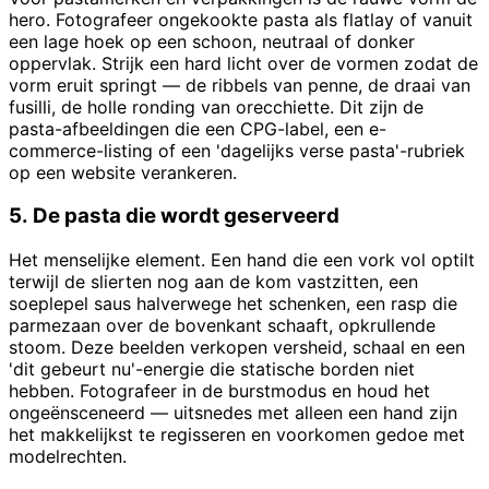
hero. Fotografeer ongekookte pasta als flatlay of vanuit
een lage hoek op een schoon, neutraal of donker
oppervlak. Strijk een hard licht over de vormen zodat de
vorm eruit springt — de ribbels van penne, de draai van
fusilli, de holle ronding van orecchiette. Dit zijn de
pasta-afbeeldingen die een CPG-label, een e-
commerce-listing of een 'dagelijks verse pasta'-rubriek
op een website verankeren.
5. De pasta die wordt geserveerd
Het menselijke element. Een hand die een vork vol optilt
terwijl de slierten nog aan de kom vastzitten, een
soeplepel saus halverwege het schenken, een rasp die
parmezaan over de bovenkant schaaft, opkrullende
stoom. Deze beelden verkopen versheid, schaal en een
'dit gebeurt nu'-energie die statische borden niet
hebben. Fotografeer in de burstmodus en houd het
ongeënsceneerd — uitsnedes met alleen een hand zijn
het makkelijkst te regisseren en voorkomen gedoe met
modelrechten.