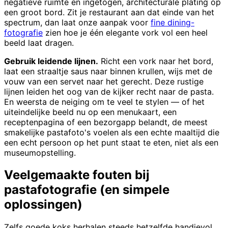
negatieve ruimte en ingetogen, architecturale plating op
een groot bord. Zit je restaurant aan dat einde van het
spectrum, dan laat onze aanpak voor
fine dining-
fotografie
zien hoe je één elegante vork vol een heel
beeld laat dragen.
Gebruik leidende lijnen.
Richt een vork naar het bord,
laat een straaltje saus naar binnen krullen, wijs met de
vouw van een servet naar het gerecht. Deze rustige
lijnen leiden het oog van de kijker recht naar de pasta.
En weersta de neiging om te veel te stylen — of het
uiteindelijke beeld nu op een menukaart, een
receptenpagina of een bezorgapp belandt, de meest
smakelijke pastafoto's voelen als een echte maaltijd die
een echt persoon op het punt staat te eten, niet als een
museumopstelling.
Veelgemaakte fouten bij
pastafotografie (en simpele
oplossingen)
Zelfs goede koks herhalen steeds hetzelfde handjevol