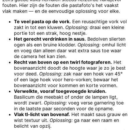
fouten. Hier zijn de fouten die pastafoto's het vaakst
vlak maken — en de eenvoudige oplossing voor elke.
Te veel pasta op de vork.
Een reusachtige vork vol
zakt in tot een kluwen.
Oplossing:
draai een kleine
portie tot een strak, hoog nestje.
Het gerecht verdrinken in saus.
Bedolven slierten
ogen als een bruine klodder.
Oplossing:
omhul licht
en voeg dan alleen daar wat extra saus toe waar
de camera het kan zien.
Recht van boven op een twirl fotograferen.
Het
bovenaanzicht doodt de hoogte waar je zo je best
voor deed.
Oplossing:
zak naar een hoek van 45°
of een lage hoek voor hero-vorken; bewaar het
bovenaanzicht voor kommen en korte vormen.
Verwelkte, vooraf toegevoegde kruiden.
Basilicum die meebakt of onder de lampen ligt,
wordt zwart.
Oplossing:
voeg verse garnering toe
in de laatste paar seconden voor de opname.
Vlak tl-licht van bovenaf.
Het maakt saus grauw en
wist textuur uit.
Oplossing:
ga naar een raam en
belicht van opzij.