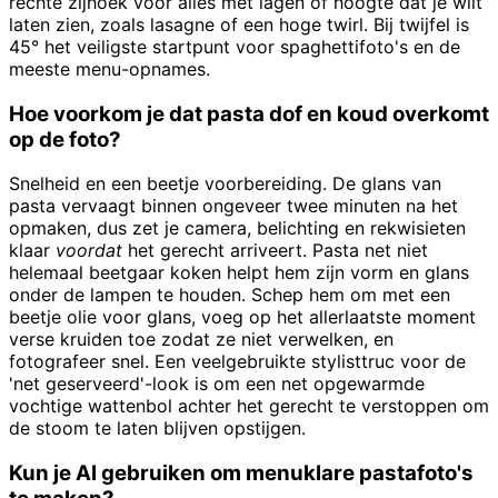
rechte zijhoek voor alles met lagen of hoogte dat je wilt
laten zien, zoals lasagne of een hoge twirl. Bij twijfel is
45° het veiligste startpunt voor spaghettifoto's en de
meeste menu-opnames.
Hoe voorkom je dat pasta dof en koud overkomt
op de foto?
Snelheid en een beetje voorbereiding. De glans van
pasta vervaagt binnen ongeveer twee minuten na het
opmaken, dus zet je camera, belichting en rekwisieten
klaar
voordat
het gerecht arriveert. Pasta net niet
helemaal beetgaar koken helpt hem zijn vorm en glans
onder de lampen te houden. Schep hem om met een
beetje olie voor glans, voeg op het allerlaatste moment
verse kruiden toe zodat ze niet verwelken, en
fotografeer snel. Een veelgebruikte stylisttruc voor de
'net geserveerd'-look is om een net opgewarmde
vochtige wattenbol achter het gerecht te verstoppen om
de stoom te laten blijven opstijgen.
Kun je AI gebruiken om menuklare pastafoto's