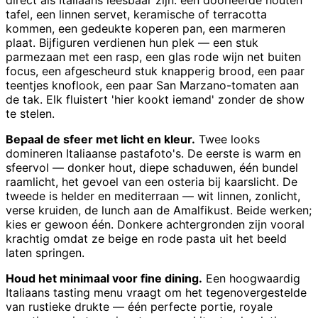
tafel, een linnen servet, keramische of terracotta
kommen, een gedeukte koperen pan, een marmeren
plaat. Bijfiguren verdienen hun plek — een stuk
parmezaan met een rasp, een glas rode wijn net buiten
focus, een afgescheurd stuk knapperig brood, een paar
teentjes knoflook, een paar San Marzano-tomaten aan
de tak. Elk fluistert 'hier kookt iemand' zonder de show
te stelen.
Bepaal de sfeer met licht en kleur.
Twee looks
domineren Italiaanse pastafoto's. De eerste is warm en
sfeervol — donker hout, diepe schaduwen, één bundel
raamlicht, het gevoel van een osteria bij kaarslicht. De
tweede is helder en mediterraan — wit linnen, zonlicht,
verse kruiden, de lunch aan de Amalfikust. Beide werken;
kies er gewoon één. Donkere achtergronden zijn vooral
krachtig omdat ze beige en rode pasta uit het beeld
laten springen.
Houd het minimaal voor fine dining.
Een hoogwaardig
Italiaans tasting menu vraagt om het tegenovergestelde
van rustieke drukte — één perfecte portie, royale