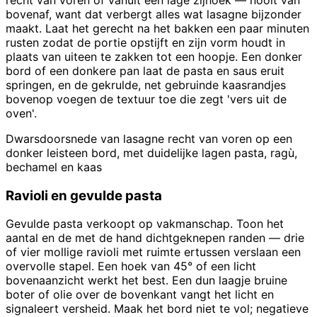
recht van voren of vanuit een lage zijhoek — nooit van
bovenaf, want dat verbergt alles wat lasagne bijzonder
maakt. Laat het gerecht na het bakken een paar minuten
rusten zodat de portie opstijft en zijn vorm houdt in
plaats van uiteen te zakken tot een hoopje. Een donker
bord of een donkere pan laat de pasta en saus eruit
springen, en de gekrulde, net gebruinde kaasrandjes
bovenop voegen de textuur toe die zegt 'vers uit de
oven'.
Dwarsdoorsnede van lasagne recht van voren op een
donker leisteen bord, met duidelijke lagen pasta, ragù,
bechamel en kaas
Ravioli en gevulde pasta
Gevulde pasta verkoopt op vakmanschap. Toon het
aantal en de met de hand dichtgeknepen randen — drie
of vier mollige ravioli met ruimte ertussen verslaan een
overvolle stapel. Een hoek van 45° of een licht
bovenaanzicht werkt het best. Een dun laagje bruine
boter of olie over de bovenkant vangt het licht en
signaleert versheid. Maak het bord niet te vol; negatieve