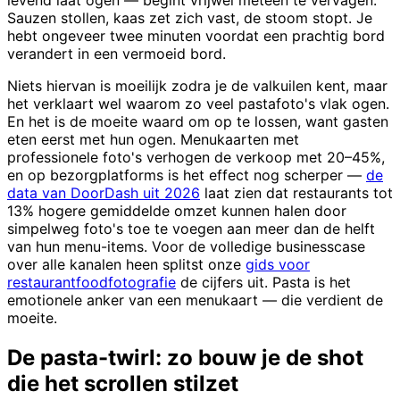
levend laat ogen — begint vrijwel meteen te vervagen.
Sauzen stollen, kaas zet zich vast, de stoom stopt. Je
hebt ongeveer twee minuten voordat een prachtig bord
verandert in een vermoeid bord.
Niets hiervan is moeilijk zodra je de valkuilen kent, maar
het verklaart wel waarom zo veel pastafoto's vlak ogen.
En het is de moeite waard om op te lossen, want gasten
eten eerst met hun ogen. Menukaarten met
professionele foto's verhogen de verkoop met 20–45%,
en op bezorgplatforms is het effect nog scherper —
de
data van DoorDash uit 2026
laat zien dat restaurants tot
13% hogere gemiddelde omzet kunnen halen door
simpelweg foto's toe te voegen aan meer dan de helft
van hun menu-items. Voor de volledige businesscase
over alle kanalen heen splitst onze
gids voor
restaurantfoodfotografie
de cijfers uit. Pasta is het
emotionele anker van een menukaart — die verdient de
moeite.
De pasta-twirl: zo bouw je de shot
die het scrollen stilzet