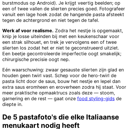
burstmodus op Android). Je krijgt veertig beelden; op
een of twee vallen de slierten precies goed. Fotografeer
vanuit een lage hoek zodat de hangende pasta afsteekt
tegen de achtergrond en niet tegen de tafel.
Werk af voor realisme.
Zodra het nestje is opgemaakt,
knip je losse uiteinden bij met een keukenschaar voor
een strak silhouet, en trek je vervolgens een of twee
slierten los zodat het er niet te geconstrueerd uitziet.
Een beetje gecontroleerde imperfectie oogt smakelijk;
chirurgische precisie oogt nep.
Eén waarschuwing: zwaar gesauste slierten zijn glad en
houden geen twirl vast. Schep voor de hero-twirl de
pasta licht door de saus, bouw het nestje en lepel dan
extra saus eromheen en eroverheen zodra hij staat. Voor
meer praktische opmaaktrucs zoals deze — stoom,
garnering en de rest — gaat onze
food styling-gids
de
diepte in.
De 5 pastafoto's die elke Italiaanse
menukaart nodig heeft