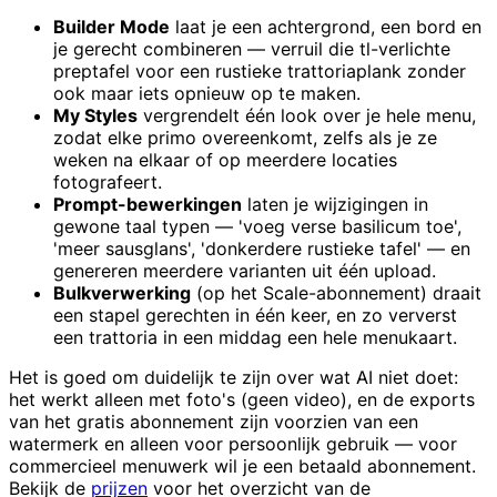
Builder Mode
laat je een achtergrond, een bord en
je gerecht combineren — verruil die tl-verlichte
preptafel voor een rustieke trattoriaplank zonder
ook maar iets opnieuw op te maken.
My Styles
vergrendelt één look over je hele menu,
zodat elke primo overeenkomt, zelfs als je ze
weken na elkaar of op meerdere locaties
fotografeert.
Prompt-bewerkingen
laten je wijzigingen in
gewone taal typen — 'voeg verse basilicum toe',
'meer sausglans', 'donkerdere rustieke tafel' — en
genereren meerdere varianten uit één upload.
Bulkverwerking
(op het Scale-abonnement) draait
een stapel gerechten in één keer, en zo ververst
een trattoria in een middag een hele menukaart.
Het is goed om duidelijk te zijn over wat AI niet doet:
het werkt alleen met foto's (geen video), en de exports
van het gratis abonnement zijn voorzien van een
watermerk en alleen voor persoonlijk gebruik — voor
commercieel menuwerk wil je een betaald abonnement.
Bekijk de
prijzen
voor het overzicht van de