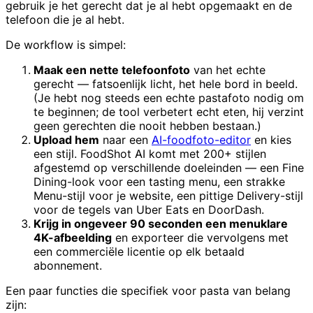
gebruik je het gerecht dat je al hebt opgemaakt en de
telefoon die je al hebt.
De workflow is simpel:
Maak een nette telefoonfoto
van het echte
gerecht — fatsoenlijk licht, het hele bord in beeld.
(Je hebt nog steeds een echte pastafoto nodig om
te beginnen; de tool verbetert echt eten, hij verzint
geen gerechten die nooit hebben bestaan.)
Upload hem
naar een
AI-foodfoto-editor
en kies
een stijl. FoodShot AI komt met 200+ stijlen
afgestemd op verschillende doeleinden — een Fine
Dining-look voor een tasting menu, een strakke
Menu-stijl voor je website, een pittige Delivery-stijl
voor de tegels van Uber Eats en DoorDash.
Krijg in ongeveer 90 seconden een menuklare
4K-afbeelding
en exporteer die vervolgens met
een commerciële licentie op elk betaald
abonnement.
Een paar functies die specifiek voor pasta van belang
zijn: