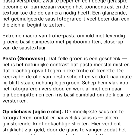
pasta verspreidt. Zwarte peper en een beetje geraspte
pecorino of parmezaan voegen het tooncontrast en de
textuur toe die de camera nodig heeft. Een glanzende,
net geëmulgeerde saus fotografeert veel beter dan een
die zich al begint te zetten.
Extreme macro van trofie-pasta omhuld met levendig
groene basilicumpesto met pijnboompitten, close-up
van de saustextuur
Pesto (Genovese).
Dat felle groen is een geschenk —
het is het natuurlijke contrast dat pasta meestal mist en
dat prachtig opvalt tegen bleke trofie of trenette. De
keerzijde: de olie van pesto scheidt en verdoft naarmate
hij blijft staan, richting legergroen. Schep hem vlak voor
het fotograferen vers door, en werk af met een paar
pijnboompitten en een fris basilicumblad om de kleur te
versterken.
Op oliebasis (aglio e olio).
De moeilijkste saus om te
fotograferen, omdat er nauwelijks saus is — alleen
glinsterende, knoflookachtige slierten. Hier verdient
strijklicht zijn geld, door de glans te vangen zodat het