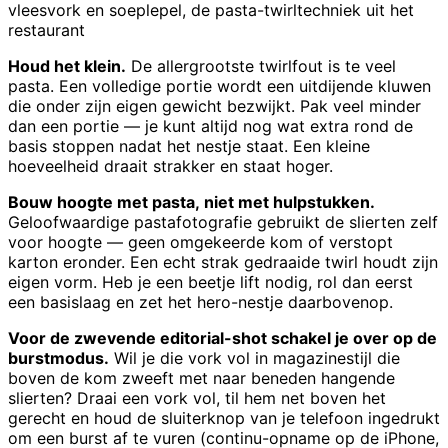
vleesvork en soeplepel, de pasta-twirltechniek uit het
restaurant
Houd het klein.
De allergrootste twirlfout is te veel
pasta. Een volledige portie wordt een uitdijende kluwen
die onder zijn eigen gewicht bezwijkt. Pak veel minder
dan een portie — je kunt altijd nog wat extra rond de
basis stoppen nadat het nestje staat. Een kleine
hoeveelheid draait strakker en staat hoger.
Bouw hoogte met pasta, niet met hulpstukken.
Geloofwaardige pastafotografie gebruikt de slierten zelf
voor hoogte — geen omgekeerde kom of verstopt
karton eronder. Een echt strak gedraaide twirl houdt zijn
eigen vorm. Heb je een beetje lift nodig, rol dan eerst
een basislaag en zet het hero-nestje daarbovenop.
Voor de zwevende editorial-shot schakel je over op de
burstmodus.
Wil je die vork vol in magazinestijl die
boven de kom zweeft met naar beneden hangende
slierten? Draai een vork vol, til hem net boven het
gerecht en houd de sluiterknop van je telefoon ingedrukt
om een burst af te vuren (continu-opname op de iPhone,