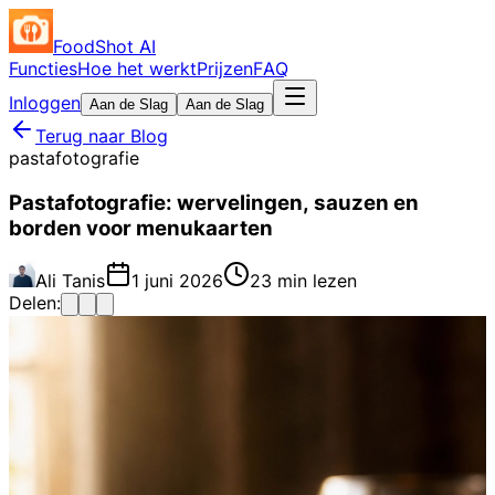
FoodShot AI
Functies
Hoe het werkt
Prijzen
FAQ
Inloggen
Aan de Slag
Aan de Slag
Terug naar Blog
pastafotografie
Pastafotografie: wervelingen, sauzen en
borden voor menukaarten
Ali Tanis
1 juni 2026
23 min lezen
Delen: