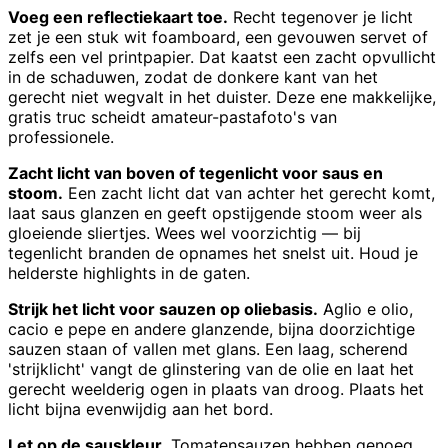
Voeg een reflectiekaart toe.
Recht tegenover je licht
zet je een stuk wit foamboard, een gevouwen servet of
zelfs een vel printpapier. Dat kaatst een zacht opvullicht
in de schaduwen, zodat de donkere kant van het
gerecht niet wegvalt in het duister. Deze ene makkelijke,
gratis truc scheidt amateur-pastafoto's van
professionele.
Zacht licht van boven of tegenlicht voor saus en
stoom.
Een zacht licht dat van achter het gerecht komt,
laat saus glanzen en geeft opstijgende stoom weer als
gloeiende sliertjes. Wees wel voorzichtig — bij
tegenlicht branden de opnames het snelst uit. Houd je
helderste highlights in de gaten.
Strijk het licht voor sauzen op oliebasis.
Aglio e olio,
cacio e pepe en andere glanzende, bijna doorzichtige
sauzen staan of vallen met glans. Een laag, scherend
'strijklicht' vangt de glinstering van de olie en laat het
gerecht weelderig ogen in plaats van droog. Plaats het
licht bijna evenwijdig aan het bord.
Let op de sauskleur.
Tomatensauzen hebben genoeg