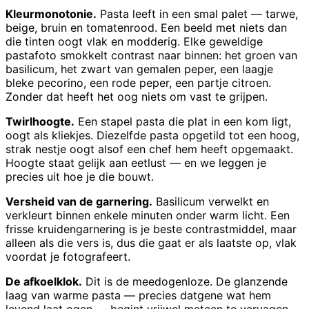
Kleurmonotonie.
Pasta leeft in een smal palet — tarwe,
beige, bruin en tomatenrood. Een beeld met niets dan
die tinten oogt vlak en modderig. Elke geweldige
pastafoto smokkelt contrast naar binnen: het groen van
basilicum, het zwart van gemalen peper, een laagje
bleke pecorino, een rode peper, een partje citroen.
Zonder dat heeft het oog niets om vast te grijpen.
Twirlhoogte.
Een stapel pasta die plat in een kom ligt,
oogt als kliekjes. Diezelfde pasta opgetild tot een hoog,
strak nestje oogt alsof een chef hem heeft opgemaakt.
Hoogte staat gelijk aan eetlust — en we leggen je
precies uit hoe je die bouwt.
Versheid van de garnering.
Basilicum verwelkt en
verkleurt binnen enkele minuten onder warm licht. Een
frisse kruidengarnering is je beste contrastmiddel, maar
alleen als die vers is, dus die gaat er als laatste op, vlak
voordat je fotografeert.
De afkoelklok.
Dit is de meedogenloze. De glanzende
laag van warme pasta — precies datgene wat hem