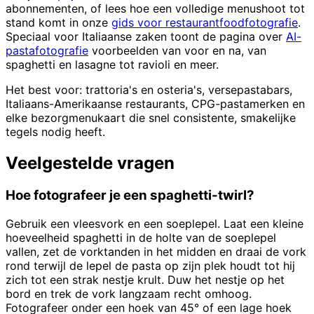
abonnementen, of lees hoe een volledige menushoot tot
stand komt in onze
gids voor restaurantfoodfotografie
.
Speciaal voor Italiaanse zaken toont de pagina over
AI-
pastafotografie
voorbeelden van voor en na, van
spaghetti en lasagne tot ravioli en meer.
Het best voor: trattoria's en osteria's, versepastabars,
Italiaans-Amerikaanse restaurants, CPG-pastamerken en
elke bezorgmenukaart die snel consistente, smakelijke
tegels nodig heeft.
Veelgestelde vragen
Hoe fotografeer je een spaghetti-twirl?
Gebruik een vleesvork en een soeplepel. Laat een kleine
hoeveelheid spaghetti in de holte van de soeplepel
vallen, zet de vorktanden in het midden en draai de vork
rond terwijl de lepel de pasta op zijn plek houdt tot hij
zich tot een strak nestje krult. Duw het nestje op het
bord en trek de vork langzaam recht omhoog.
Fotografeer onder een hoek van 45° of een lage hoek