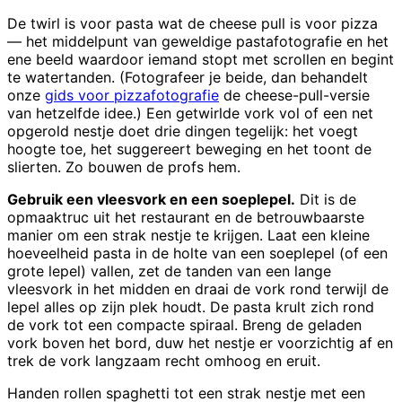
De twirl is voor pasta wat de cheese pull is voor pizza
— het middelpunt van geweldige pastafotografie en het
ene beeld waardoor iemand stopt met scrollen en begint
te watertanden. (Fotografeer je beide, dan behandelt
onze
gids voor pizzafotografie
de cheese-pull-versie
van hetzelfde idee.) Een getwirlde vork vol of een net
opgerold nestje doet drie dingen tegelijk: het voegt
hoogte toe, het suggereert beweging en het toont de
slierten. Zo bouwen de profs hem.
Gebruik een vleesvork en een soeplepel.
Dit is de
opmaaktruc uit het restaurant en de betrouwbaarste
manier om een strak nestje te krijgen. Laat een kleine
hoeveelheid pasta in de holte van een soeplepel (of een
grote lepel) vallen, zet de tanden van een lange
vleesvork in het midden en draai de vork rond terwijl de
lepel alles op zijn plek houdt. De pasta krult zich rond
de vork tot een compacte spiraal. Breng de geladen
vork boven het bord, duw het nestje er voorzichtig af en
trek de vork langzaam recht omhoog en eruit.
Handen rollen spaghetti tot een strak nestje met een