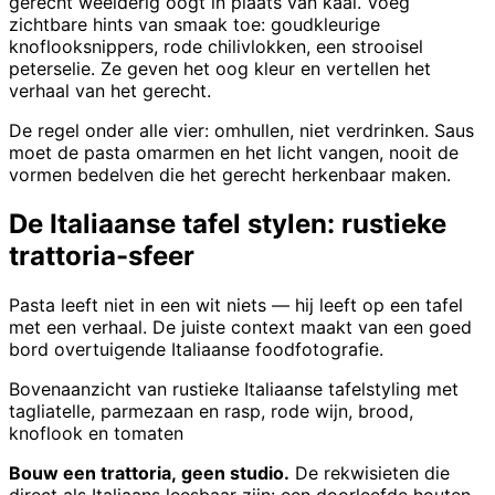
gerecht weelderig oogt in plaats van kaal. Voeg
zichtbare hints van smaak toe: goudkleurige
knoflooksnippers, rode chilivlokken, een strooisel
peterselie. Ze geven het oog kleur en vertellen het
verhaal van het gerecht.
De regel onder alle vier: omhullen, niet verdrinken. Saus
moet de pasta omarmen en het licht vangen, nooit de
vormen bedelven die het gerecht herkenbaar maken.
De Italiaanse tafel stylen: rustieke
trattoria-sfeer
Pasta leeft niet in een wit niets — hij leeft op een tafel
met een verhaal. De juiste context maakt van een goed
bord overtuigende Italiaanse foodfotografie.
Bovenaanzicht van rustieke Italiaanse tafelstyling met
tagliatelle, parmezaan en rasp, rode wijn, brood,
knoflook en tomaten
Bouw een trattoria, geen studio.
De rekwisieten die
direct als Italiaans leesbaar zijn: een doorleefde houten