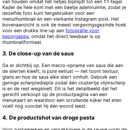
van houden omdat het netjes bijsnijdt tot een 1:1-tegel.
Kader de hele kom met een beetje ademruimte, zodat je
dezelfde foto kunt hergebruiken voor een
menuthumbnail en een vierkante Instagram-post. Het
bovenaanzicht is ook de meest vergevingsgezinde hoek
voor een drukke line-up aan
fotografie voor
bezorgapps
, omdat het direct leesbaar is op
thumbnailformaat.
3. De close-up van de saus
Ga er dichtbij op. Een macro-opname van saus die aan
de slierten kleeft, is pure eetlust — het toont textuur,
glans en hoe de saus elke sliert omhult. Gebruik een
geringe scherptediepte zodat één clustertje vlijmscherp
is en de rest wegsmelt. Dit is het detailbeeld dat het
gerecht verkoopt op de productpagina van een
menukaart en waardoor een scrollende kijker het eten
voelt nog voordat hij één woord leest.
4. De productshot van droge pasta
Voor pastamerken en verpakkingen is de rauwe vorm de