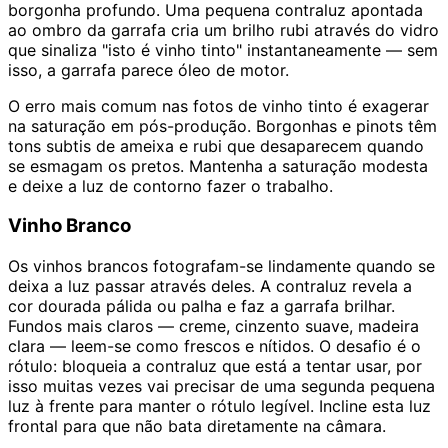
borgonha profundo. Uma pequena contraluz apontada
ao ombro da garrafa cria um brilho rubi através do vidro
que sinaliza "isto é vinho tinto" instantaneamente — sem
isso, a garrafa parece óleo de motor.
O erro mais comum nas fotos de vinho tinto é exagerar
na saturação em pós-produção. Borgonhas e pinots têm
tons subtis de ameixa e rubi que desaparecem quando
se esmagam os pretos. Mantenha a saturação modesta
e deixe a luz de contorno fazer o trabalho.
Vinho Branco
Os vinhos brancos fotografam-se lindamente quando se
deixa a luz passar através deles. A contraluz revela a
cor dourada pálida ou palha e faz a garrafa brilhar.
Fundos mais claros — creme, cinzento suave, madeira
clara — leem-se como frescos e nítidos. O desafio é o
rótulo: bloqueia a contraluz que está a tentar usar, por
isso muitas vezes vai precisar de uma segunda pequena
luz à frente para manter o rótulo legível. Incline esta luz
frontal para que não bata diretamente na câmara.