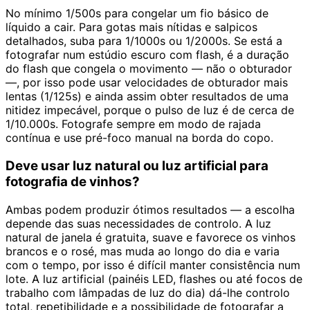
No mínimo 1/500s para congelar um fio básico de
líquido a cair. Para gotas mais nítidas e salpicos
detalhados, suba para 1/1000s ou 1/2000s. Se está a
fotografar num estúdio escuro com flash, é a duração
do flash que congela o movimento — não o obturador
—, por isso pode usar velocidades de obturador mais
lentas (1/125s) e ainda assim obter resultados de uma
nitidez impecável, porque o pulso de luz é de cerca de
1/10.000s. Fotografe sempre em modo de rajada
contínua e use pré-foco manual na borda do copo.
Deve usar luz natural ou luz artificial para
fotografia de vinhos?
Ambas podem produzir ótimos resultados — a escolha
depende das suas necessidades de controlo. A luz
natural de janela é gratuita, suave e favorece os vinhos
brancos e o rosé, mas muda ao longo do dia e varia
com o tempo, por isso é difícil manter consistência num
lote. A luz artificial (painéis LED, flashes ou até focos de
trabalho com lâmpadas de luz do dia) dá-lhe controlo
total, repetibilidade e a possibilidade de fotografar a