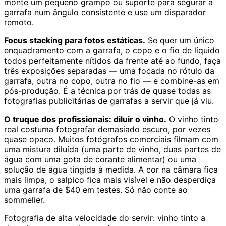
monte um pequeno grampo ou suporte para segurar a
garrafa num ângulo consistente e use um disparador
remoto.
Focus stacking para fotos estáticas.
Se quer um único
enquadramento com a garrafa, o copo e o fio de líquido
todos perfeitamente nítidos da frente até ao fundo, faça
três exposições separadas — uma focada no rótulo da
garrafa, outra no copo, outra no fio — e combine-as em
pós-produção. É a técnica por trás de quase todas as
fotografias publicitárias de garrafas a servir que já viu.
O truque dos profissionais: diluir o vinho.
O vinho tinto
real costuma fotografar demasiado escuro, por vezes
quase opaco. Muitos fotógrafos comerciais filmam com
uma mistura diluída (uma parte de vinho, duas partes de
água com uma gota de corante alimentar) ou uma
solução de água tingida à medida. A cor na câmara fica
mais limpa, o salpico fica mais visível e não desperdiça
uma garrafa de $40 em testes. Só não conte ao
sommelier.
Fotografia de alta velocidade do servir: vinho tinto a