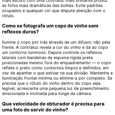
mais escuro com uma contraluz mais brilhante produz
as fotos mais dramáticas das bolhas. Evite padrões
ocupados e qualquer cor que dispute atenção com o
rótulo.
Como se fotografa um copo de vinho sem
reflexos duros?
Ilumine o copo por trás através de um difusor, não pela
frente. A contraluz revela a cor do vinho e dá ao copo
um contorno luminoso. Depois controle os reflexos
laterais com bandeiras de espuma rígida preta
posicionadas mesmo fora do enquadramento — o copo
reflete o preto como contornos limpos e definidos, em
vez de apanhar o que estiver na sua divisão. Mantenha a
iluminação frontal mínima ou elimine-a por completo. Se
precisa que o rótulo do vinho dentro do copo seja
legível, acrescente uma pequena luz de preenchimento
direcionada e inclinada para longe da câmara.
Que velocidade de obturador é precisa para
uma foto do servir do vinho?