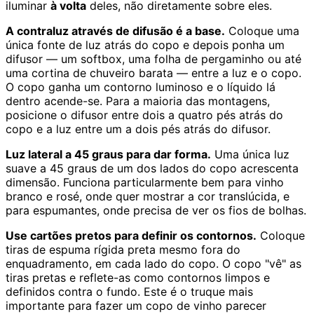
iluminar
à volta
deles, não diretamente sobre eles.
A contraluz através de difusão é a base.
Coloque uma
única fonte de luz atrás do copo e depois ponha um
difusor — um softbox, uma folha de pergaminho ou até
uma cortina de chuveiro barata — entre a luz e o copo.
O copo ganha um contorno luminoso e o líquido lá
dentro acende-se. Para a maioria das montagens,
posicione o difusor entre dois a quatro pés atrás do
copo e a luz entre um a dois pés atrás do difusor.
Luz lateral a 45 graus para dar forma.
Uma única luz
suave a 45 graus de um dos lados do copo acrescenta
dimensão. Funciona particularmente bem para vinho
branco e rosé, onde quer mostrar a cor translúcida, e
para espumantes, onde precisa de ver os fios de bolhas.
Use cartões pretos para definir os contornos.
Coloque
tiras de espuma rígida preta mesmo fora do
enquadramento, em cada lado do copo. O copo "vê" as
tiras pretas e reflete-as como contornos limpos e
definidos contra o fundo. Este é o truque mais
importante para fazer um copo de vinho parecer