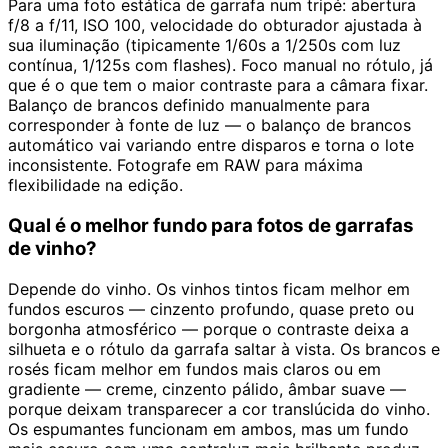
Para uma foto estática de garrafa num tripé: abertura
f/8 a f/11, ISO 100, velocidade do obturador ajustada à
sua iluminação (tipicamente 1/60s a 1/250s com luz
contínua, 1/125s com flashes). Foco manual no rótulo, já
que é o que tem o maior contraste para a câmara fixar.
Balanço de brancos definido manualmente para
corresponder à fonte de luz — o balanço de brancos
automático vai variando entre disparos e torna o lote
inconsistente. Fotografe em RAW para máxima
flexibilidade na edição.
Qual é o melhor fundo para fotos de garrafas
de vinho?
Depende do vinho. Os vinhos tintos ficam melhor em
fundos escuros — cinzento profundo, quase preto ou
borgonha atmosférico — porque o contraste deixa a
silhueta e o rótulo da garrafa saltar à vista. Os brancos e
rosés ficam melhor em fundos mais claros ou em
gradiente — creme, cinzento pálido, âmbar suave —
porque deixam transparecer a cor translúcida do vinho.
Os espumantes funcionam em ambos, mas um fundo