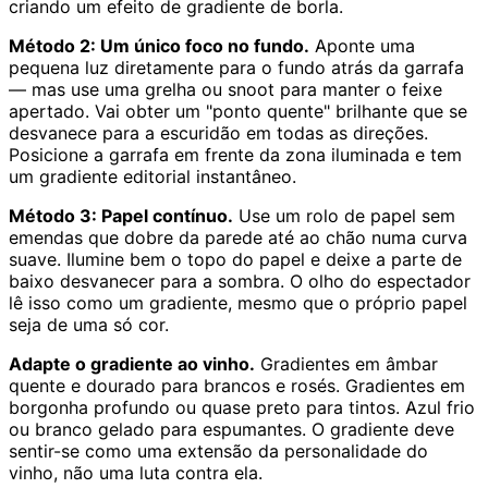
criando um efeito de gradiente de borla.
Método 2: Um único foco no fundo.
Aponte uma
pequena luz diretamente para o fundo atrás da garrafa
— mas use uma grelha ou snoot para manter o feixe
apertado. Vai obter um "ponto quente" brilhante que se
desvanece para a escuridão em todas as direções.
Posicione a garrafa em frente da zona iluminada e tem
um gradiente editorial instantâneo.
Método 3: Papel contínuo.
Use um rolo de papel sem
emendas que dobre da parede até ao chão numa curva
suave. Ilumine bem o topo do papel e deixe a parte de
baixo desvanecer para a sombra. O olho do espectador
lê isso como um gradiente, mesmo que o próprio papel
seja de uma só cor.
Adapte o gradiente ao vinho.
Gradientes em âmbar
quente e dourado para brancos e rosés. Gradientes em
borgonha profundo ou quase preto para tintos. Azul frio
ou branco gelado para espumantes. O gradiente deve
sentir-se como uma extensão da personalidade do
vinho, não uma luta contra ela.