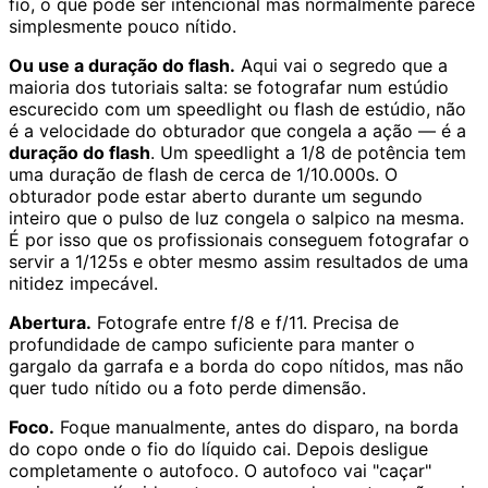
fio, o que pode ser intencional mas normalmente parece
simplesmente pouco nítido.
Ou use a duração do flash.
Aqui vai o segredo que a
maioria dos tutoriais salta: se fotografar num estúdio
escurecido com um speedlight ou flash de estúdio, não
é a velocidade do obturador que congela a ação — é a
duração do flash
. Um speedlight a 1/8 de potência tem
uma duração de flash de cerca de 1/10.000s. O
obturador pode estar aberto durante um segundo
inteiro que o pulso de luz congela o salpico na mesma.
É por isso que os profissionais conseguem fotografar o
servir a 1/125s e obter mesmo assim resultados de uma
nitidez impecável.
Abertura.
Fotografe entre f/8 e f/11. Precisa de
profundidade de campo suficiente para manter o
gargalo da garrafa e a borda do copo nítidos, mas não
quer tudo nítido ou a foto perde dimensão.
Foco.
Foque manualmente, antes do disparo, na borda
do copo onde o fio do líquido cai. Depois desligue
completamente o autofoco. O autofoco vai "caçar"