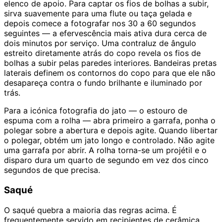
elenco de apoio. Para captar os fios de bolhas a subir,
sirva suavemente para uma flute ou taça gelada e
depois comece a fotografar nos 30 a 60 segundos
seguintes — a efervescência mais ativa dura cerca de
dois minutos por serviço. Uma contraluz de ângulo
estreito diretamente atrás do copo revela os fios de
bolhas a subir pelas paredes interiores. Bandeiras pretas
laterais definem os contornos do copo para que ele não
desapareça contra o fundo brilhante e iluminado por
trás.
Para a icónica fotografia do jato — o estouro de
espuma com a rolha — abra primeiro a garrafa, ponha o
polegar sobre a abertura e depois agite. Quando libertar
o polegar, obtém um jato longo e controlado. Não agite
uma garrafa por abrir. A rolha torna-se um projétil e o
disparo dura um quarto de segundo em vez dos cinco
segundos de que precisa.
Saqué
O saqué quebra a maioria das regras acima. É
frequentemente servido em recipientes de cerâmica