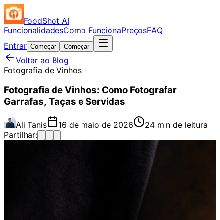
FoodShot AI
Funcionalidades
Como Funciona
Preços
FAQ
Entrar
Começar
Começar
Voltar ao Blog
Fotografia de Vinhos
Fotografia de Vinhos: Como Fotografar
Garrafas, Taças e Servidas
Ali Tanis
16 de maio de 2026
24 min de leitura
Partilhar: