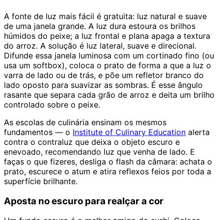
A fonte de luz mais fácil é gratuita: luz natural e suave
de uma janela grande. A luz dura estoura os brilhos
húmidos do peixe; a luz frontal e plana apaga a textura
do arroz. A solução é luz lateral, suave e direcional.
Difunde essa janela luminosa com um cortinado fino (ou
usa um softbox), coloca o prato de forma a que a luz o
varra de lado ou de trás, e põe um refletor branco do
lado oposto para suavizar as sombras. É esse ângulo
rasante que separa cada grão de arroz e deita um brilho
controlado sobre o peixe.
As escolas de culinária ensinam os mesmos
fundamentos — o
Institute of Culinary Education
alerta
contra o contraluz que deixa o objeto escuro e
enevoado, recomendando luz que venha de lado. E
faças o que fizeres, desliga o flash da câmara: achata o
prato, escurece o atum e atira reflexos feios por toda a
superfície brilhante.
Aposta no escuro para realçar a cor