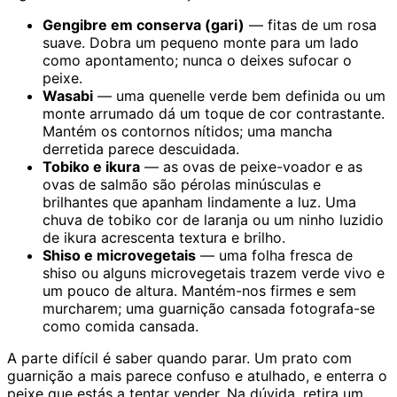
Gengibre em conserva (gari)
— fitas de um rosa
suave. Dobra um pequeno monte para um lado
como apontamento; nunca o deixes sufocar o
peixe.
Wasabi
— uma quenelle verde bem definida ou um
monte arrumado dá um toque de cor contrastante.
Mantém os contornos nítidos; uma mancha
derretida parece descuidada.
Tobiko e ikura
— as ovas de peixe-voador e as
ovas de salmão são pérolas minúsculas e
brilhantes que apanham lindamente a luz. Uma
chuva de tobiko cor de laranja ou um ninho luzidio
de ikura acrescenta textura e brilho.
Shiso e microvegetais
— uma folha fresca de
shiso ou alguns microvegetais trazem verde vivo e
um pouco de altura. Mantém-nos firmes e sem
murcharem; uma guarnição cansada fotografa-se
como comida cansada.
A parte difícil é saber quando parar. Um prato com
guarnição a mais parece confuso e atulhado, e enterra o
peixe que estás a tentar vender. Na dúvida, retira um