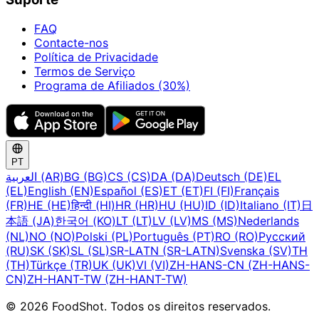
FAQ
Contacte-nos
Política de Privacidade
Termos de Serviço
Programa de Afiliados (30%)
PT
العربية (AR)
BG (BG)
CS (CS)
DA (DA)
Deutsch (DE)
EL
(EL)
English (EN)
Español (ES)
ET (ET)
FI (FI)
Français
(FR)
HE (HE)
हिन्दी (HI)
HR (HR)
HU (HU)
ID (ID)
Italiano (IT)
日
本語 (JA)
한국어 (KO)
LT (LT)
LV (LV)
MS (MS)
Nederlands
(NL)
NO (NO)
Polski (PL)
Português (PT)
RO (RO)
Русский
(RU)
SK (SK)
SL (SL)
SR-LATN (SR-LATN)
Svenska (SV)
TH
(TH)
Türkçe (TR)
UK (UK)
VI (VI)
ZH-HANS-CN (ZH-HANS-
CN)
ZH-HANT-TW (ZH-HANT-TW)
© 2026 FoodShot. Todos os direitos reservados.