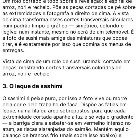
Um rolo cortado é todo sobre a revelação: a espiral de
arroz, nori e recheio. Põe as peças cortadas de pé sobre
as extremidades e fotografa a direito de cima. A vista
de cima transforma esses cortes transversais circulares
num padrão limpo e gráfico — simétrico, colorido e
legível num instante, mesmo no ecrã de um telemóvel. É
a foto de sushi mais amiga das miniaturas que podes
tirar, e é exatamente por isso que domina os menus de
entregas.
Vista de cima de um rolo de sushi uramaki cortado em
peças, mostrando cortes transversais coloridos de
arroz, nori e recheio
3. O leque de sashimi
O sashimi é peixe puro, por isso a foto vive ou morre
pela cor e pelo trabalho de faca. Dispõe as fatias em
leque, numa fila ou arco sobrepostos, para que cada
extremidade cortada apanhe a luz e se veja o gradiente
— a barriga clara a esbater-se em vermelho intenso no
atum, as riscas alaranjadas do salmão. Mantém aqui o
balanço de brancos frio (mais sobre isso abaixo) e