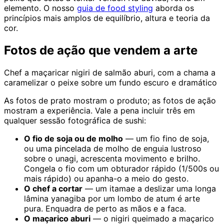
elemento. O nosso
guia de food styling
aborda os
princípios mais amplos de equilíbrio, altura e teoria da
cor.
Fotos de ação que vendem a arte
Chef a maçaricar nigiri de salmão aburi, com a chama a
caramelizar o peixe sobre um fundo escuro e dramático
As fotos de prato mostram o produto; as fotos de ação
mostram a experiência. Vale a pena incluir três em
qualquer sessão fotográfica de sushi:
O fio de soja ou de molho
— um fio fino de soja,
ou uma pincelada de molho de enguia lustroso
sobre o unagi, acrescenta movimento e brilho.
Congela o fio com um obturador rápido (1/500s ou
mais rápido) ou apanha-o a meio do gesto.
O chef a cortar
— um itamae a deslizar uma longa
lâmina yanagiba por um lombo de atum é arte
pura. Enquadra de perto as mãos e a faca.
O maçarico aburi
— o nigiri queimado a maçarico