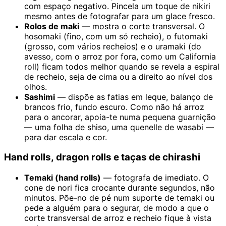
com espaço negativo. Pincela um toque de nikiri
mesmo antes de fotografar para um glace fresco.
Rolos de maki
— mostra o corte transversal. O
hosomaki (fino, com um só recheio), o futomaki
(grosso, com vários recheios) e o uramaki (do
avesso, com o arroz por fora, como um California
roll) ficam todos melhor quando se revela a espiral
de recheio, seja de cima ou a direito ao nível dos
olhos.
Sashimi
— dispõe as fatias em leque, balanço de
brancos frio, fundo escuro. Como não há arroz
para o ancorar, apoia-te numa pequena guarnição
— uma folha de shiso, uma quenelle de wasabi —
para dar escala e cor.
Hand rolls, dragon rolls e taças de chirashi
Temaki (hand rolls)
— fotografa de imediato. O
cone de nori fica crocante durante segundos, não
minutos. Põe-no de pé num suporte de temaki ou
pede a alguém para o segurar, de modo a que o
corte transversal de arroz e recheio fique à vista