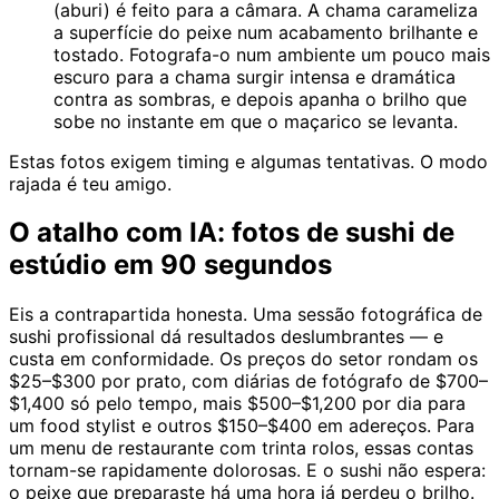
(aburi) é feito para a câmara. A chama carameliza
a superfície do peixe num acabamento brilhante e
tostado. Fotografa-o num ambiente um pouco mais
escuro para a chama surgir intensa e dramática
contra as sombras, e depois apanha o brilho que
sobe no instante em que o maçarico se levanta.
Estas fotos exigem timing e algumas tentativas. O modo
rajada é teu amigo.
O atalho com IA: fotos de sushi de
estúdio em 90 segundos
Eis a contrapartida honesta. Uma sessão fotográfica de
sushi profissional dá resultados deslumbrantes — e
custa em conformidade. Os preços do setor rondam os
$25–$300 por prato, com diárias de fotógrafo de $700–
$1,400 só pelo tempo, mais $500–$1,200 por dia para
um food stylist e outros $150–$400 em adereços. Para
um menu de restaurante com trinta rolos, essas contas
tornam-se rapidamente dolorosas. E o sushi não espera:
o peixe que preparaste há uma hora já perdeu o brilho.