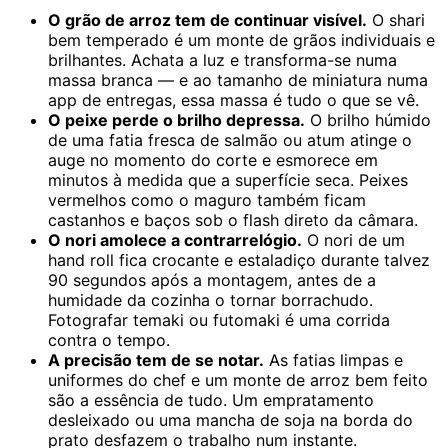
O grão de arroz tem de continuar visível.
O shari
bem temperado é um monte de grãos individuais e
brilhantes. Achata a luz e transforma-se numa
massa branca — e ao tamanho de miniatura numa
app de entregas, essa massa é tudo o que se vê.
O peixe perde o brilho depressa.
O brilho húmido
de uma fatia fresca de salmão ou atum atinge o
auge no momento do corte e esmorece em
minutos à medida que a superfície seca. Peixes
vermelhos como o maguro também ficam
castanhos e baços sob o flash direto da câmara.
O nori amolece a contrarrelógio.
O nori de um
hand roll fica crocante e estaladiço durante talvez
90 segundos após a montagem, antes de a
humidade da cozinha o tornar borrachudo.
Fotografar temaki ou futomaki é uma corrida
contra o tempo.
A precisão tem de se notar.
As fatias limpas e
uniformes do chef e um monte de arroz bem feito
são a essência de tudo. Um empratamento
desleixado ou uma mancha de soja na borda do
prato desfazem o trabalho num instante.