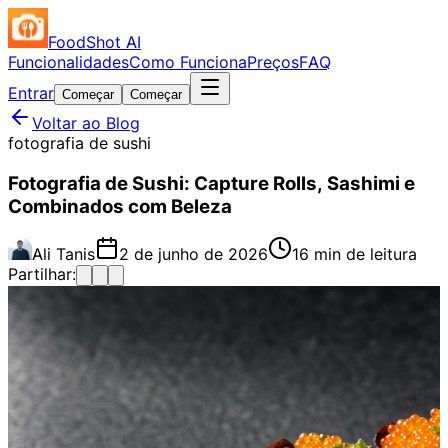
FoodShot AI
Funcionalidades
Como Funciona
Preços
FAQ
Entrar
Começar
Começar
Voltar ao Blog
fotografia de sushi
Fotografia de Sushi: Capture Rolls, Sashimi e
Combinados com Beleza
Ali Tanis
2 de junho de 2026
16 min de leitura
Partilhar: