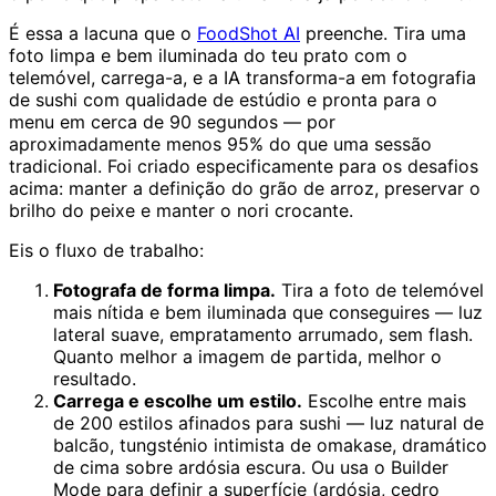
É essa a lacuna que o
FoodShot AI
preenche. Tira uma
foto limpa e bem iluminada do teu prato com o
telemóvel, carrega-a, e a IA transforma-a em fotografia
de sushi com qualidade de estúdio e pronta para o
menu em cerca de 90 segundos — por
aproximadamente menos 95% do que uma sessão
tradicional. Foi criado especificamente para os desafios
acima: manter a definição do grão de arroz, preservar o
brilho do peixe e manter o nori crocante.
Eis o fluxo de trabalho:
Fotografa de forma limpa.
Tira a foto de telemóvel
mais nítida e bem iluminada que conseguires — luz
lateral suave, empratamento arrumado, sem flash.
Quanto melhor a imagem de partida, melhor o
resultado.
Carrega e escolhe um estilo.
Escolhe entre mais
de 200 estilos afinados para sushi — luz natural de
balcão, tungsténio intimista de omakase, dramático
de cima sobre ardósia escura. Ou usa o Builder
Mode para definir a superfície (ardósia, cedro