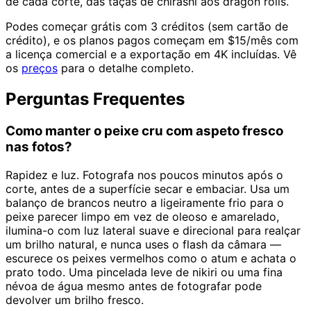
de cada corte, das taças de chirashi aos dragon rolls.
Podes começar grátis com 3 créditos (sem cartão de
crédito), e os planos pagos começam em $15/mês com
a licença comercial e a exportação em 4K incluídas. Vê
os
preços
para o detalhe completo.
Perguntas Frequentes
Como manter o peixe cru com aspeto fresco
nas fotos?
Rapidez e luz. Fotografa nos poucos minutos após o
corte, antes de a superfície secar e embaciar. Usa um
balanço de brancos neutro a ligeiramente frio para o
peixe parecer limpo em vez de oleoso e amarelado,
ilumina-o com luz lateral suave e direcional para realçar
um brilho natural, e nunca uses o flash da câmara —
escurece os peixes vermelhos como o atum e achata o
prato todo. Uma pincelada leve de nikiri ou uma fina
névoa de água mesmo antes de fotografar pode
devolver um brilho fresco.