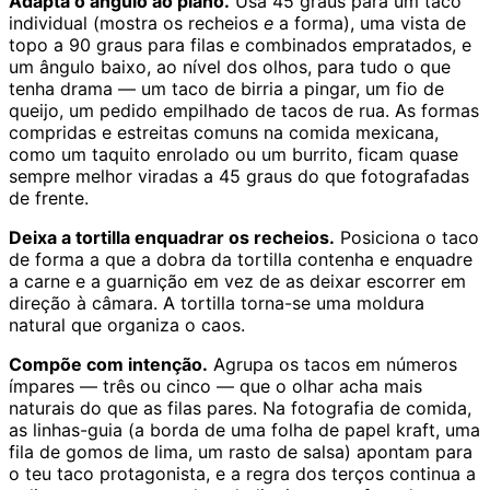
Adapta o ângulo ao plano.
Usa 45 graus para um taco
individual (mostra os recheios
e
a forma), uma vista de
topo a 90 graus para filas e combinados empratados, e
um ângulo baixo, ao nível dos olhos, para tudo o que
tenha drama — um taco de birria a pingar, um fio de
queijo, um pedido empilhado de tacos de rua. As formas
compridas e estreitas comuns na comida mexicana,
como um taquito enrolado ou um burrito, ficam quase
sempre melhor viradas a 45 graus do que fotografadas
de frente.
Deixa a tortilla enquadrar os recheios.
Posiciona o taco
de forma a que a dobra da tortilla contenha e enquadre
a carne e a guarnição em vez de as deixar escorrer em
direção à câmara. A tortilla torna-se uma moldura
natural que organiza o caos.
Compõe com intenção.
Agrupa os tacos em números
ímpares — três ou cinco — que o olhar acha mais
naturais do que as filas pares. Na fotografia de comida,
as linhas-guia (a borda de uma folha de papel kraft, uma
fila de gomos de lima, um rasto de salsa) apontam para
o teu taco protagonista, e a regra dos terços continua a