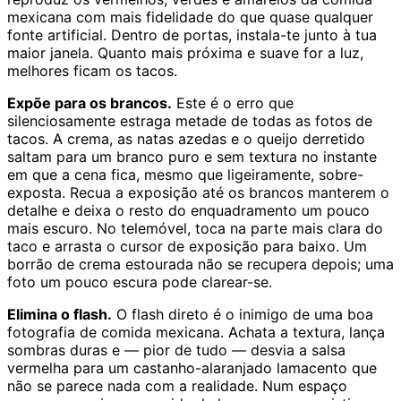
mexicana com mais fidelidade do que quase qualquer
fonte artificial. Dentro de portas, instala-te junto à tua
maior janela. Quanto mais próxima e suave for a luz,
melhores ficam os tacos.
Expõe para os brancos.
Este é o erro que
silenciosamente estraga metade de todas as fotos de
tacos. A crema, as natas azedas e o queijo derretido
saltam para um branco puro e sem textura no instante
em que a cena fica, mesmo que ligeiramente, sobre-
exposta. Recua a exposição até os brancos manterem o
detalhe e deixa o resto do enquadramento um pouco
mais escuro. No telemóvel, toca na parte mais clara do
taco e arrasta o cursor de exposição para baixo. Um
borrão de crema estourada não se recupera depois; uma
foto um pouco escura pode clarear-se.
Elimina o flash.
O flash direto é o inimigo de uma boa
fotografia de comida mexicana. Achata a textura, lança
sombras duras e — pior de tudo — desvia a salsa
vermelha para um castanho-alaranjado lamacento que
não se parece nada com a realidade. Num espaço