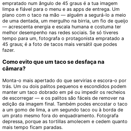
empratado num ângulo de 45 graus é a tua imagem
limpa e fiável para o menu e as apps de entrega. Um
plano com o taco na mão — alguém a segurá-lo a meio
de uma dentada, um mergulho na birria, um fio de queijo
— acrescenta energia e escala humana e costuma ter
melhor desempenho nas redes sociais. Se só tiveres
tempo para um, fotografa o protagonista empratado a
45 graus; é a foto de tacos mais versátil que podes
fazer.
Como evito que um taco se desfaça na
câmara?
Monta-o mais apertado do que servirias e escora-o por
trás. Um ou dois palitos pequenos e escondidos podem
manter um taco dobrado em pé ou impedir os recheios
de escorregar — e os palitos são fáceis de remover na
edição da imagem final. Também podes encostar o taco
a um gomo de lima, a um segundo taco ou à borda de
um prato mesmo fora do enquadramento. Fotografa
depressa, porque as tortillas amolecem e cedem quanto
mais tempo ficam paradas.