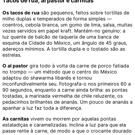
Tacos de rua, al pastor e carnitas
Os tacos de rua
são pequenos, feitos sobre tortillas de
milho duplas e temperados de forma simples —
coentros, cebola branca, um gomo de lima, salsa, muitas
vezes servidos em papel kraft. Mantém-no genuíno: a
luz quente de balcão de taquería de uma banca de
esquina da Cidade do México, um ângulo de 45 graus,
adereços mínimos. A tortilla dupla e o tostado são as
estrelas.
O al pastor
gira todo à volta da carne de porco fatiada
no trompo — um método que o centro do México
adaptou do shawarma libanês e tornou
inconfundivelmente seu. Fotografa-o nos primeiros 60 a
90 segundos, enquanto a carne ainda brilha: as pontas
tostadas, a marinada vermelha de chile reluzente, os
pedacinhos brilhantes de ananás. Um pouco de ananás a
apanhar a luz faz toda a diferença.
As carnitas
vivem ou morrem por aquelas pontas
estaladiças e caramelizadas. Inclina a luz para que ela
passe rente à carne, de modo a que o crocante dourado