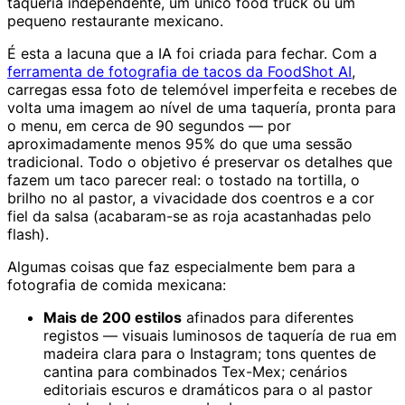
taquería independente, um único food truck ou um
pequeno restaurante mexicano.
É esta a lacuna que a IA foi criada para fechar. Com a
ferramenta de fotografia de tacos da FoodShot AI
,
carregas essa foto de telemóvel imperfeita e recebes de
volta uma imagem ao nível de uma taquería, pronta para
o menu, em cerca de 90 segundos — por
aproximadamente menos 95% do que uma sessão
tradicional. Todo o objetivo é preservar os detalhes que
fazem um taco parecer real: o tostado na tortilla, o
brilho no al pastor, a vivacidade dos coentros e a cor
fiel da salsa (acabaram-se as roja acastanhadas pelo
flash).
Algumas coisas que faz especialmente bem para a
fotografia de comida mexicana:
Mais de 200 estilos
afinados para diferentes
registos — visuais luminosos de taquería de rua em
madeira clara para o Instagram; tons quentes de
cantina para combinados Tex-Mex; cenários
editoriais escuros e dramáticos para o al pastor