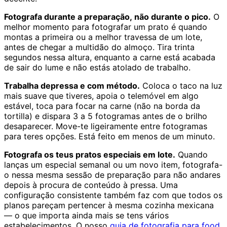
Fotografa durante a preparação, não durante o pico.
O
melhor momento para fotografar um prato é quando
montas a primeira ou a melhor travessa de um lote,
antes de chegar a multidão do almoço. Tira trinta
segundos nessa altura, enquanto a carne está acabada
de sair do lume e não estás atolado de trabalho.
Trabalha depressa e com método.
Coloca o taco na luz
mais suave que tiveres, apoia o telemóvel em algo
estável, toca para focar na carne (não na borda da
tortilla) e dispara 3 a 5 fotogramas antes de o brilho
desaparecer. Move-te ligeiramente entre fotogramas
para teres opções. Está feito em menos de um minuto.
Fotografa os teus pratos especiais em lote.
Quando
lanças um especial semanal ou um novo item, fotografa-
o nessa mesma sessão de preparação para não andares
depois à procura de conteúdo à pressa. Uma
configuração consistente também faz com que todos os
planos pareçam pertencer à mesma cozinha mexicana
— o que importa ainda mais se tens vários
estabelecimentos. O nosso
guia de fotografia para food