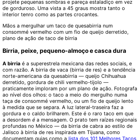
projete pequenas sombras e pareça estaladiço em vez
de gorduroso. Uma vista a 45 graus mostra tanto o
interior tenro como as partes crocantes.
Mãos a mergulhar um taco de quesabirria num
consommé vermelho com um fio de queijo derretido,
plano de ação de taco de birria
Birria, peixe, pequeno-almoço e casca dura
A birria
é a superestrela mexicana das redes sociais, e
com razão. A birria de vaca (birria de res) e a tendência
norte-americana da quesabirria — queijo Chihuahua
derretido, gordura de chili vermelho-tijolo —
praticamente imploram por um plano de ação. Fotografa
ao nível dos olhos: o taco a meio do mergulho numa
taça de consommé vermelho, ou um fio de queijo lento
à medida que se separa. A luz lateral-traseira faz a
gordura e o caldo brilharem. Este é o raro taco em que
a desordem
é
a mensagem. O prato tem raízes regionais
profundas no México — da birria de cabra ao estilo de
Jalisco à birria de res inspirada em Tijuana, como
documentam guias como a
lista dos 101 Melhores Tacos