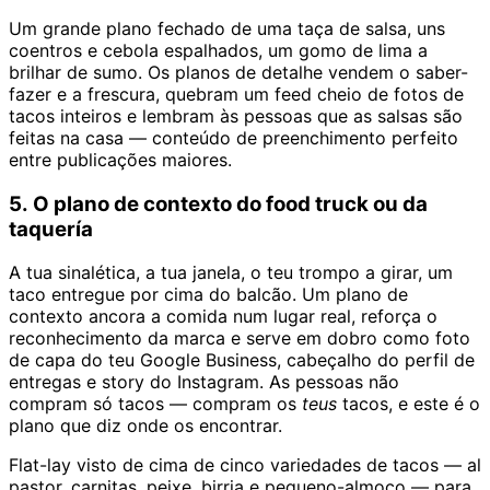
Um grande plano fechado de uma taça de salsa, uns
coentros e cebola espalhados, um gomo de lima a
brilhar de sumo. Os planos de detalhe vendem o saber-
fazer e a frescura, quebram um feed cheio de fotos de
tacos inteiros e lembram às pessoas que as salsas são
feitas na casa — conteúdo de preenchimento perfeito
entre publicações maiores.
5. O plano de contexto do food truck ou da
taquería
A tua sinalética, a tua janela, o teu trompo a girar, um
taco entregue por cima do balcão. Um plano de
contexto ancora a comida num lugar real, reforça o
reconhecimento da marca e serve em dobro como foto
de capa do teu Google Business, cabeçalho do perfil de
entregas e story do Instagram. As pessoas não
compram só tacos — compram os
teus
tacos, e este é o
plano que diz onde os encontrar.
Flat-lay visto de cima de cinco variedades de tacos — al
pastor, carnitas, peixe, birria e pequeno-almoço — para