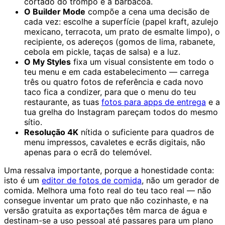
cortado do trompo e a barbacoa.
O Builder Mode
compõe a cena uma decisão de
cada vez: escolhe a superfície (papel kraft, azulejo
mexicano, terracota, um prato de esmalte limpo), o
recipiente, os adereços (gomos de lima, rabanete,
cebola em pickle, taças de salsa) e a luz.
O My Styles
fixa um visual consistente em todo o
teu menu e em cada estabelecimento — carrega
três ou quatro fotos de referência e cada novo
taco fica a condizer, para que o menu do teu
restaurante, as tuas
fotos para apps de entrega
e a
tua grelha do Instagram pareçam todos do mesmo
sítio.
Resolução 4K
nítida o suficiente para quadros de
menu impressos, cavaletes e ecrãs digitais, não
apenas para o ecrã do telemóvel.
Uma ressalva importante, porque a honestidade conta:
isto é um
editor de fotos de comida
, não um gerador de
comida. Melhora uma foto real do teu taco real — não
consegue inventar um prato que não cozinhaste, e na
versão gratuita as exportações têm marca de água e
destinam-se a uso pessoal até passares para um plano