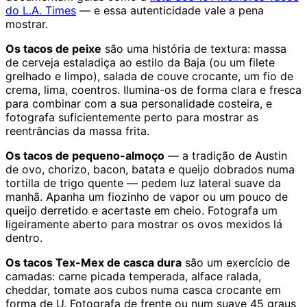
do L.A. Times
— e essa autenticidade vale a pena
mostrar.
Os tacos de peixe
são uma história de textura: massa
de cerveja estaladiça ao estilo da Baja (ou um filete
grelhado e limpo), salada de couve crocante, um fio de
crema, lima, coentros. Ilumina-os de forma clara e fresca
para combinar com a sua personalidade costeira, e
fotografa suficientemente perto para mostrar as
reentrâncias da massa frita.
Os tacos de pequeno-almoço
— a tradição de Austin
de ovo, chorizo, bacon, batata e queijo dobrados numa
tortilla de trigo quente — pedem luz lateral suave da
manhã. Apanha um fiozinho de vapor ou um pouco de
queijo derretido e acertaste em cheio. Fotografa um
ligeiramente aberto para mostrar os ovos mexidos lá
dentro.
Os tacos Tex-Mex de casca dura
são um exercício de
camadas: carne picada temperada, alface ralada,
cheddar, tomate aos cubos numa casca crocante em
forma de U. Fotografa de frente ou num suave 45 graus