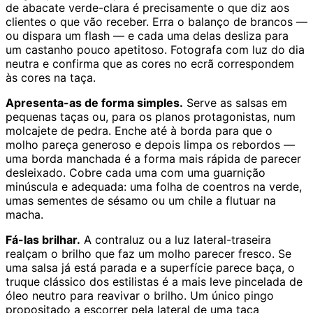
de abacate verde-clara é precisamente o que diz aos
clientes o que vão receber. Erra o balanço de brancos —
ou dispara um flash — e cada uma delas desliza para
um castanho pouco apetitoso. Fotografa com luz do dia
neutra e confirma que as cores no ecrã correspondem
às cores na taça.
Apresenta-as de forma simples.
Serve as salsas em
pequenas taças ou, para os planos protagonistas, num
molcajete de pedra. Enche até à borda para que o
molho pareça generoso e depois limpa os rebordos —
uma borda manchada é a forma mais rápida de parecer
desleixado. Cobre cada uma com uma guarnição
minúscula e adequada: uma folha de coentros na verde,
umas sementes de sésamo ou um chile a flutuar na
macha.
Fá-las brilhar.
A contraluz ou a luz lateral-traseira
realçam o brilho que faz um molho parecer fresco. Se
uma salsa já está parada e a superfície parece baça, o
truque clássico dos estilistas é a mais leve pincelada de
óleo neutro para reavivar o brilho. Um único pingo
propositado a escorrer pela lateral de uma taça