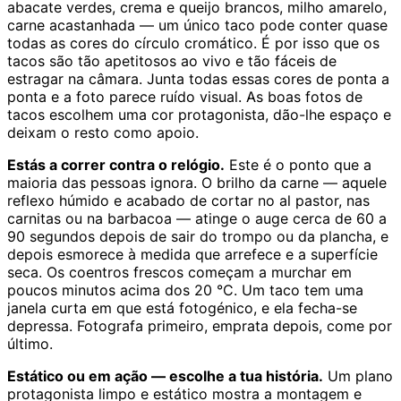
abacate verdes, crema e queijo brancos, milho amarelo,
carne acastanhada — um único taco pode conter quase
todas as cores do círculo cromático. É por isso que os
tacos são tão apetitosos ao vivo e tão fáceis de
estragar na câmara. Junta todas essas cores de ponta a
ponta e a foto parece ruído visual. As boas fotos de
tacos escolhem uma cor protagonista, dão-lhe espaço e
deixam o resto como apoio.
Estás a correr contra o relógio.
Este é o ponto que a
maioria das pessoas ignora. O brilho da carne — aquele
reflexo húmido e acabado de cortar no al pastor, nas
carnitas ou na barbacoa — atinge o auge cerca de 60 a
90 segundos depois de sair do trompo ou da plancha, e
depois esmorece à medida que arrefece e a superfície
seca. Os coentros frescos começam a murchar em
poucos minutos acima dos 20 °C. Um taco tem uma
janela curta em que está fotogénico, e ela fecha-se
depressa. Fotografa primeiro, emprata depois, come por
último.
Estático ou em ação — escolhe a tua história.
Um plano
protagonista limpo e estático mostra a montagem e