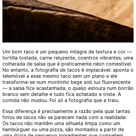
Um bom taco é um pequeno milagre de textura e cor —
tortilla tostada, carne reluzente, coentros vibrantes, uma
colherada de salsa que é praticamente néon comestível.
No entanto, a fotografia de tacos é implacável: aponta o
telemóvel a esse mesmo taco sem um plano e ele
transforma-se num montinho bege sob luz fluorescente
— a salsa fica acastanhada, o queijo estoura num borrão
branco sem detalhe e tudo fica achatado e triste. A
comida não mudou. Foi só a fotografia que a traiu.
Essa diferença é precisamente a razão pela qual tantas
fotos de tacos não se parecem nada com a realidade.
Os tacos não mantêm uma silhueta limpa como um
hambúrguer ou uma pizza, são montados a partir de
uma dúzia de pequenos ingredientes que competem