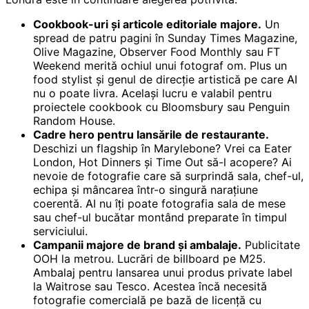
Cookbook-uri și articole editoriale majore.
Un
spread de patru pagini în Sunday Times Magazine,
Olive Magazine, Observer Food Monthly sau FT
Weekend merită ochiul unui fotograf om. Plus un
food stylist și genul de direcție artistică pe care AI
nu o poate livra. Același lucru e valabil pentru
proiectele cookbook cu Bloomsbury sau Penguin
Random House.
Cadre hero pentru lansările de restaurante.
Deschizi un flagship în Marylebone? Vrei ca Eater
London, Hot Dinners și Time Out să-l acopere? Ai
nevoie de fotografie care să surprindă sala, chef-ul,
echipa și mâncarea într-o singură narațiune
coerentă. AI nu îți poate fotografia sala de mese
sau chef-ul bucătar montând preparate în timpul
serviciului.
Campanii majore de brand și ambalaje.
Publicitate
OOH la metrou. Lucrări de billboard pe M25.
Ambalaj pentru lansarea unui produs private label
la Waitrose sau Tesco. Acestea încă necesită
fotografie comercială pe bază de licență cu