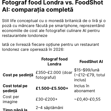
Fotograf food Londra vs. FoodShot
AI: comparația completă
Still life conceptual cu o monedă britanică de o liră și o
poză cu mâncare făcută pe smartphone, reprezentând
economiile de cost ale fotografiei culinare AI pentru
restaurantele londoneze
Iată ce livrează fiecare opțiune pentru un restaurant
londonez care operează în 2026:
Fotograf food
FoodShot AI
Londra
$15–$99/lună
£350–£2.000 (doar
Cost pe ședință
(~£12–£79, totul
fotograful)
inclus)
Cost total pe
Inclus în
£1.500–£5.500+
ședință
abonament
Cost per
£30–£200+
~£0,40–£0,55
imagine
2–4 săptămâni
Timp până la