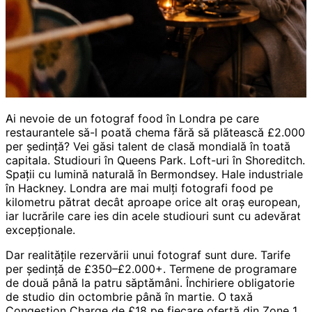
Ai nevoie de un fotograf food în Londra pe care
restaurantele să-l poată chema fără să plătească £2.000
per ședință? Vei găsi talent de clasă mondială în toată
capitala. Studiouri în Queens Park. Loft-uri în Shoreditch.
Spații cu lumină naturală în Bermondsey. Hale industriale
în Hackney. Londra are mai mulți fotografi food pe
kilometru pătrat decât aproape orice alt oraș european,
iar lucrările care ies din acele studiouri sunt cu adevărat
excepționale.
Dar realitățile rezervării unui fotograf sunt dure. Tarife
per ședință de £350–£2.000+. Termene de programare
de două până la patru săptămâni. Închiriere obligatorie
de studio din octombrie până în martie. O taxă
Congestion Charge de £18 pe fiecare ofertă din Zone 1.