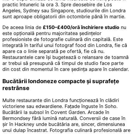
practic întuneric la ora 3. Spre deosebire de Los
Angeles, Sydney sau Singapore, studiourile din Londra
sunt aproape obligatorii din octombrie până în martie.
De aceea linia de
£150–£400/oră închiriere studio
nu
este opțională pentru majoritatea ședințelor
profesioniste de fotografie culinară din capitală. Este
integrată în tariful unui fotograf food din Londra, fie că
apare ca o linie separată pe ofertă, fie că nu.
Restaurantele care își bugetează o relansare de toamnă
ar trebui să presupună că timpul de studio face parte
din cost din momentul în care ședința apare în calendar.
Bucătării londoneze compacte și suprafețe
restrânse
Multe restaurante din Londra funcționează în clădiri
victoriene sau edwardiene. Fațade înguste în Soho.
Bucătării la subsol în Covent Garden. Arcade în
Bermondsey fără lumină naturală. Conversii de case în
șir în Hackney unde bucătăria are, sincer, dimensiunea
unui dulap încastrat. Fotografia culinară profesională are