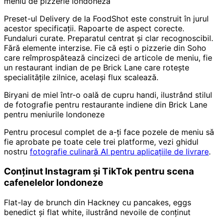
meniu de pizzerie londoneză
Preset-ul Delivery de la FoodShot este construit în jurul
acestor specificații. Rapoarte de aspect corecte.
Fundaluri curate. Preparatul centrat și clar recognoscibil.
Fără elemente interzise. Fie că ești o pizzerie din Soho
care reîmprospătează cincizeci de articole de meniu, fie
un restaurant indian de pe Brick Lane care rotește
specialitățile zilnice, același flux scalează.
Biryani de miel într-o oală de cupru handi, ilustrând stilul
de fotografie pentru restaurante indiene din Brick Lane
pentru meniurile londoneze
Pentru procesul complet de a-ți face pozele de meniu să
fie aprobate pe toate cele trei platforme, vezi ghidul
nostru
fotografie culinară AI pentru aplicațiile de livrare
.
Conținut Instagram și TikTok pentru scena
cafenelelor londoneze
Flat-lay de brunch din Hackney cu pancakes, eggs
benedict și flat white, ilustrând nevoile de conținut