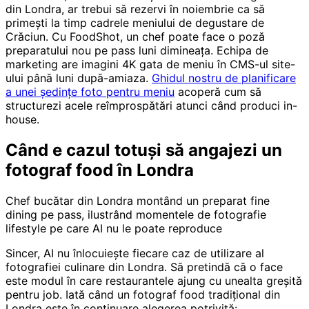
din Londra, ar trebui să rezervi în noiembrie ca să
primești la timp cadrele meniului de degustare de
Crăciun. Cu FoodShot, un chef poate face o poză
preparatului nou pe pass luni dimineața. Echipa de
marketing are imagini 4K gata de meniu în CMS-ul site-
ului până luni după-amiaza.
Ghidul nostru de planificare
a unei ședințe foto pentru meniu
acoperă cum să
structurezi acele reîmprospătări atunci când produci in-
house.
Când e cazul totuși să angajezi un
fotograf food în Londra
Chef bucătar din Londra montând un preparat fine
dining pe pass, ilustrând momentele de fotografie
lifestyle pe care AI nu le poate reproduce
Sincer, AI nu înlocuiește fiecare caz de utilizare al
fotografiei culinare din Londra. Să pretindă că o face
este modul în care restaurantele ajung cu unealta greșită
pentru job. Iată când un fotograf food tradițional din
Londra este în continuare alegerea potrivită: