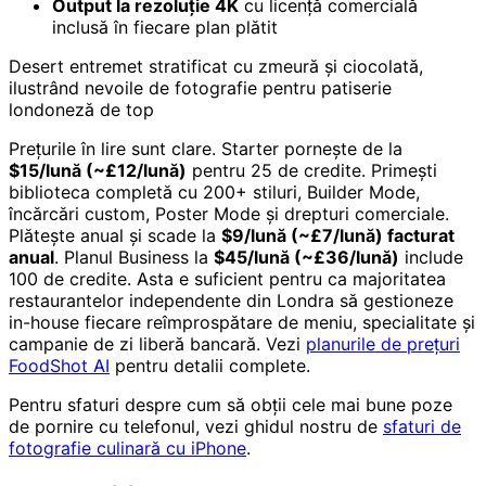
Output la rezoluție 4K
cu licență comercială
inclusă în fiecare plan plătit
Desert entremet stratificat cu zmeură și ciocolată,
ilustrând nevoile de fotografie pentru patiserie
londoneză de top
Prețurile în lire sunt clare. Starter pornește de la
$15/lună (~£12/lună)
pentru 25 de credite. Primești
biblioteca completă cu 200+ stiluri, Builder Mode,
încărcări custom, Poster Mode și drepturi comerciale.
Plătește anual și scade la
$9/lună (~£7/lună) facturat
anual
. Planul Business la
$45/lună (~£36/lună)
include
100 de credite. Asta e suficient pentru ca majoritatea
restaurantelor independente din Londra să gestioneze
in-house fiecare reîmprospătare de meniu, specialitate și
campanie de zi liberă bancară. Vezi
planurile de prețuri
FoodShot AI
pentru detalii complete.
Pentru sfaturi despre cum să obții cele mai bune poze
de pornire cu telefonul, vezi ghidul nostru de
sfaturi de
fotografie culinară cu iPhone
.