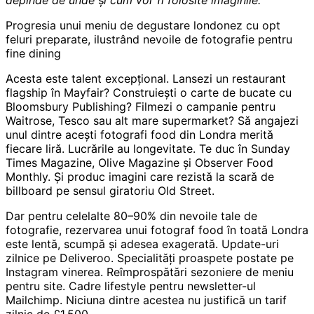
Progresia unui meniu de degustare londonez cu opt
feluri preparate, ilustrând nevoile de fotografie pentru
fine dining
Acesta este talent excepțional. Lansezi un restaurant
flagship în Mayfair? Construiești o carte de bucate cu
Bloomsbury Publishing? Filmezi o campanie pentru
Waitrose, Tesco sau alt mare supermarket? Să angajezi
unul dintre acești fotografi food din Londra merită
fiecare liră. Lucrările au longevitate. Te duc în Sunday
Times Magazine, Olive Magazine și Observer Food
Monthly. Și produc imagini care rezistă la scară de
billboard pe sensul giratoriu Old Street.
Dar pentru celelalte 80–90% din nevoile tale de
fotografie, rezervarea unui fotograf food în toată Londra
este lentă, scumpă și adesea exagerată. Update-uri
zilnice pe Deliveroo. Specialități proaspete postate pe
Instagram vinerea. Reîmprospătări sezoniere de meniu
pentru site. Cadre lifestyle pentru newsletter-ul
Mailchimp. Niciuna dintre acestea nu justifică un tarif
zilnic de £1.500.