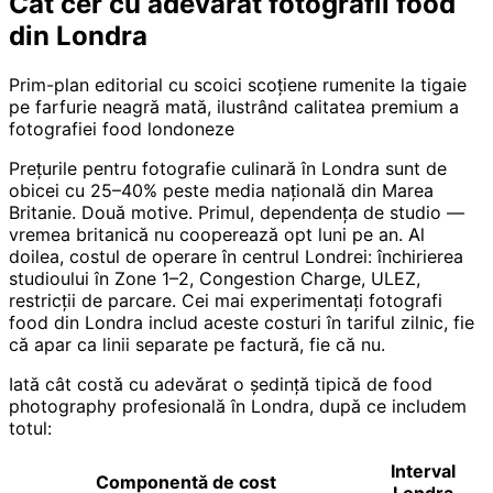
Cât cer cu adevărat fotografii food
din Londra
Prim-plan editorial cu scoici scoțiene rumenite la tigaie
pe farfurie neagră mată, ilustrând calitatea premium a
fotografiei food londoneze
Prețurile pentru fotografie culinară în Londra sunt de
obicei cu 25–40% peste media națională din Marea
Britanie. Două motive. Primul, dependența de studio —
vremea britanică nu cooperează opt luni pe an. Al
doilea, costul de operare în centrul Londrei: închirierea
studioului în Zone 1–2, Congestion Charge, ULEZ,
restricții de parcare. Cei mai experimentați fotografi
food din Londra includ aceste costuri în tariful zilnic, fie
că apar ca linii separate pe factură, fie că nu.
Iată cât costă cu adevărat o ședință tipică de food
photography profesională în Londra, după ce includem
totul:
Interval
Componentă de cost