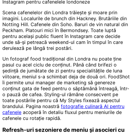
Instagram pentru cafenelele londoneze
Scena cafenelelor din Londra trăiește și moare prin
imagini. Localurile de brunch din Hackney. Brutăriile din
Notting Hill. Cafenele din Soho. Baruri de vin natural din
Peckham. Platouri mici în Bermondsey. Toate luptă
pentru același public fluent în Instagram care decide
unde să-și petreacă weekend-ul cam în timpul în care
derulează pe lângă trei postări.
Un fotograf food tradițional din Londra nu poate ține
pasul cu acel ciclu de conținut. Până când brifezi o
ședință de jumătate de zi pentru specialitățile de luna
viitoare, meniul s-a schimbat deja de două ori. FoodShot
îi permite unui manager de marketing să genereze
conținut gata de feed pentru o săptămână întreagă, într-
o pauză de cafea. Styling-ul rămâne consecvent pe
toate postările pentru că My Styles fixează aspectul
brandului. Pagina noastră
fotografie culinară AI pentru
cafenele
acoperă în detaliu fluxul pentru meniurile de
cafenele cu rotație rapidă.
Refresh-uri sezoniere de meniu și asocieri cu