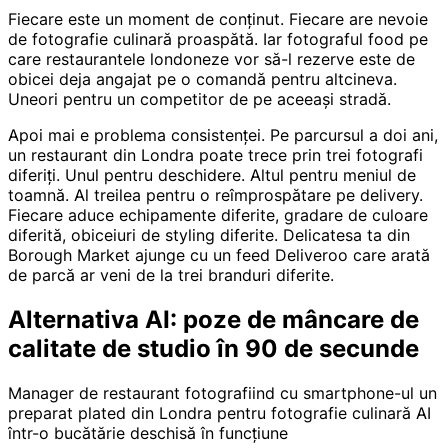
Fiecare este un moment de conținut. Fiecare are nevoie
de fotografie culinară proaspătă. Iar fotograful food pe
care restaurantele londoneze vor să-l rezerve este de
obicei deja angajat pe o comandă pentru altcineva.
Uneori pentru un competitor de pe aceeași stradă.
Apoi mai e problema consistenței. Pe parcursul a doi ani,
un restaurant din Londra poate trece prin trei fotografi
diferiți. Unul pentru deschidere. Altul pentru meniul de
toamnă. Al treilea pentru o reîmprospătare pe delivery.
Fiecare aduce echipamente diferite, gradare de culoare
diferită, obiceiuri de styling diferite. Delicatesa ta din
Borough Market ajunge cu un feed Deliveroo care arată
de parcă ar veni de la trei branduri diferite.
Alternativa AI: poze de mâncare de
calitate de studio în 90 de secunde
Manager de restaurant fotografiind cu smartphone-ul un
preparat plated din Londra pentru fotografie culinară AI
într-o bucătărie deschisă în funcțiune