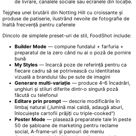
de livrare, canalele sociale sau ecranele din locație.
Tejghea unei brutării din Notting Hill cu croissante și
produse de patiserie, ilustrând nevoile de fotografie de
înaltă frecvență pentru cafenele
Dincolo de simplele preset-uri de stil, FoodShot include:
Builder Mode
— compune fundalul + farfuria +
preparatul de la zero când nu ai o poză de pornire
bună
My Styles
— încarcă poze de referință pentru ca
fiecare cadru să se potrivească cu identitatea
vizuală a brandului tău pe sute de imagini
Generare multi-variație
— produce 4–6 încadrări,
unghiuri și stiluri diferite dintr-o singură poză
făcută cu telefonul
Editare prin prompt
— descrie modificările în
limbaj natural („lumină mai caldă, adaugă aburi,
înlocuiește cartofii prăjiți cu triple-cooked")
Poster Mode
— plasează preparatele tale în peste
50 de șabloane de marketing pentru reclame
social, A-frame-uri și panouri de meniu