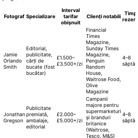
Interval
Timp
Fotograf
Specializare
tarifar
Clienți notabili
rezer
obișnuit
Financial
Times
Magazine,
Editorial,
Sunday Times
Jamie
publicitate,
Magazine,
£1.500–
4–8
Orlando
cărți de
Penguin
£3.500+/zi
săptă
Smith
bucate (fost
Random
bucătar)
House,
Waitrose Food,
Olive
Magazine
Campanii
majore pentru
Publicitate
supermarketuri
Jonathan
premiată,
£2.000–
4–8
și branduri
Gregson
ambalaje,
£5.000+/zi
săptă
britanice
editorial
(Waitrose,
Tesco, M&S)