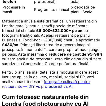
telefon
profesional)
asta)
Procesare în
5 deodată pe
Programate manual
masă
planul Scale
Matematica anuală este dramatică. Un restaurant din
Londra care își actualizează pozele de mâncare
trimestrial cheltuie
£6.000–£22.000+ pe an
cu
fotografii tradiționali. Același restaurant pe planul
Business al FoodShot (~£36/lună) cheltuie aproximativ
£430/an
. Primești libertatea de a genera imagini
proaspete în momentul în care un preparat nou ajunge
pe pass. Asta înseamnă o
reducere de cost de 95–98%
cu zero apeluri de rezervare, zero zile de studio și zero
surprize cu Congestion Charge pe factura finală.
Pentru o analiză mai detaliată a modului în care acest
lucru se aplică în delivery, meniuri, social și PR, vezi
analiza noastră despre
fotografie culinară pentru
restaurante — DIY vs profesionist vs AI
.
Cum folosesc restaurantele din
Londra food photography cu AI