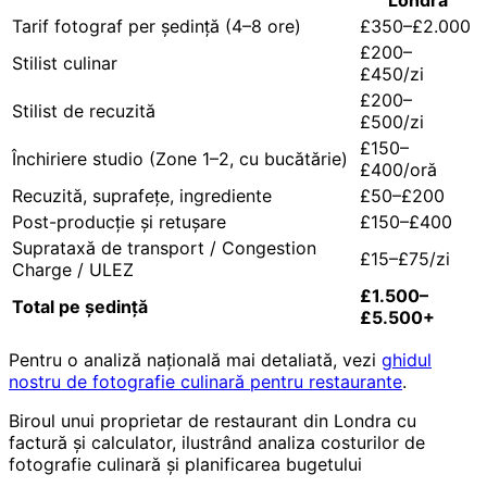
Londra
Tarif fotograf per ședință (4–8 ore)
£350–£2.000
£200–
Stilist culinar
£450/zi
£200–
Stilist de recuzită
£500/zi
£150–
Închiriere studio (Zone 1–2, cu bucătărie)
£400/oră
Recuzită, suprafețe, ingrediente
£50–£200
Post-producție și retușare
£150–£400
Suprataxă de transport / Congestion
£15–£75/zi
Charge / ULEZ
£1.500–
Total pe ședință
£5.500+
Pentru o analiză națională mai detaliată, vezi
ghidul
nostru de fotografie culinară pentru restaurante
.
Biroul unui proprietar de restaurant din Londra cu
factură și calculator, ilustrând analiza costurilor de
fotografie culinară și planificarea bugetului