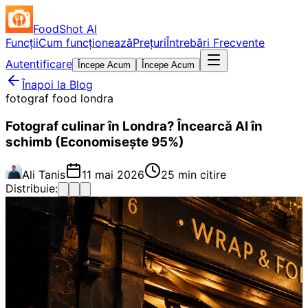
FoodShot AI
Funcții
Cum funcționează
Prețuri
Întrebări Frecvente
Autentificare
Începe Acum
Începe Acum
Înapoi la Blog
fotograf food londra
Fotograf culinar în Londra? Încearcă AI în
schimb (Economisește 95%)
Ali Tanis
11 mai 2026
25 min citire
Distribuie: