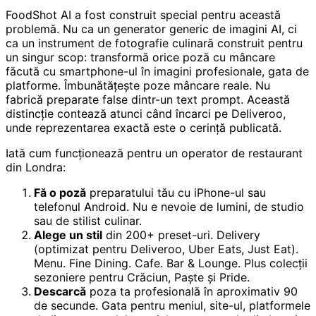
FoodShot AI a fost construit special pentru această
problemă. Nu ca un generator generic de imagini AI, ci
ca un instrument de fotografie culinară construit pentru
un singur scop: transformă orice poză cu mâncare
făcută cu smartphone-ul în imagini profesionale, gata de
platforme. Îmbunătățește poze mâncare reale. Nu
fabrică preparate false dintr-un text prompt. Această
distincție contează atunci când încarci pe Deliveroo,
unde reprezentarea exactă este o cerință publicată.
Iată cum funcționează pentru un operator de restaurant
din Londra:
Fă o poză
preparatului tău cu iPhone-ul sau
telefonul Android. Nu e nevoie de lumini, de studio
sau de stilist culinar.
Alege un stil
din 200+ preset-uri. Delivery
(optimizat pentru Deliveroo, Uber Eats, Just Eat).
Menu. Fine Dining. Cafe. Bar & Lounge. Plus colecții
sezoniere pentru Crăciun, Paște și Pride.
Descarcă
poza ta profesională în aproximativ 90
de secunde. Gata pentru meniul, site-ul, platformele