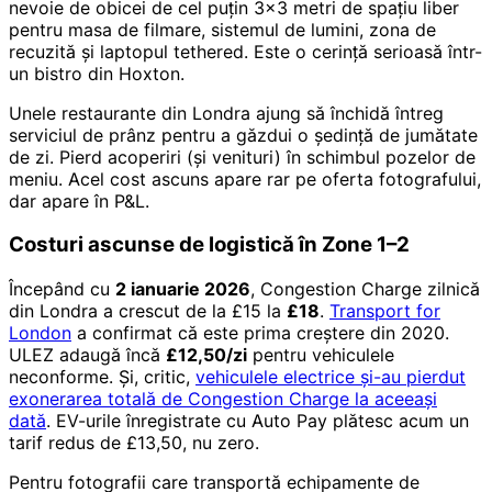
nevoie de obicei de cel puțin 3×3 metri de spațiu liber
pentru masa de filmare, sistemul de lumini, zona de
recuzită și laptopul tethered. Este o cerință serioasă într-
un bistro din Hoxton.
Unele restaurante din Londra ajung să închidă întreg
serviciul de prânz pentru a găzdui o ședință de jumătate
de zi. Pierd acoperiri (și venituri) în schimbul pozelor de
meniu. Acel cost ascuns apare rar pe oferta fotografului,
dar apare în P&L.
Costuri ascunse de logistică în Zone 1–2
Începând cu
2 ianuarie 2026
, Congestion Charge zilnică
din Londra a crescut de la £15 la
£18
.
Transport for
London
a confirmat că este prima creștere din 2020.
ULEZ adaugă încă
£12,50/zi
pentru vehiculele
neconforme. Și, critic,
vehiculele electrice și-au pierdut
exonerarea totală de Congestion Charge la aceeași
dată
. EV-urile înregistrate cu Auto Pay plătesc acum un
tarif redus de £13,50, nu zero.
Pentru fotografii care transportă echipamente de