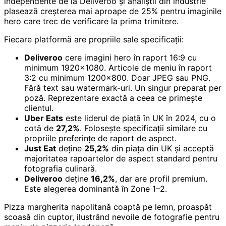
independente de la Deliveroo și analiștii din industrie
plasează creșterea mai aproape de 25% pentru imaginile
hero care trec de verificare la prima trimitere.
Fiecare platformă are propriile sale specificații:
Deliveroo
cere imagini hero în raport 16:9 cu
minimum 1920×1080. Articole de meniu în raport
3:2 cu minimum 1200×800. Doar JPEG sau PNG.
Fără text sau watermark-uri. Un singur preparat per
poză. Reprezentare exactă a ceea ce primește
clientul.
Uber Eats
este liderul de piață în UK în 2024, cu o
cotă de
27,2%
. Folosește specificații similare cu
propriile preferințe de raport de aspect.
Just Eat
deține
25,2%
din piața din UK și acceptă
majoritatea rapoartelor de aspect standard pentru
fotografia culinară.
Deliveroo
deține
16,2%
, dar are profil premium.
Este alegerea dominantă în Zone 1–2.
Pizza margherita napolitană coaptă pe lemn, proaspăt
scoasă din cuptor, ilustrând nevoile de fotografie pentru