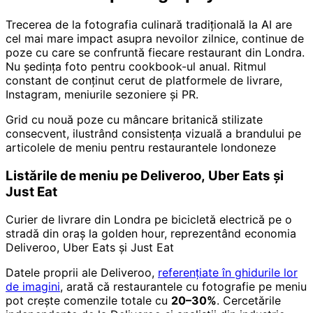
Trecerea de la fotografia culinară tradițională la AI are
cel mai mare impact asupra nevoilor zilnice, continue de
poze cu care se confruntă fiecare restaurant din Londra.
Nu ședința foto pentru cookbook-ul anual. Ritmul
constant de conținut cerut de platformele de livrare,
Instagram, meniurile sezoniere și PR.
Grid cu nouă poze cu mâncare britanică stilizate
consecvent, ilustrând consistența vizuală a brandului pe
articolele de meniu pentru restaurantele londoneze
Listările de meniu pe Deliveroo, Uber Eats și
Just Eat
Curier de livrare din Londra pe bicicletă electrică pe o
stradă din oraș la golden hour, reprezentând economia
Deliveroo, Uber Eats și Just Eat
Datele proprii ale Deliveroo,
referențiate în ghidurile lor
de imagini
, arată că restaurantele cu fotografie pe meniu
pot crește comenzile totale cu
20–30%
. Cercetările