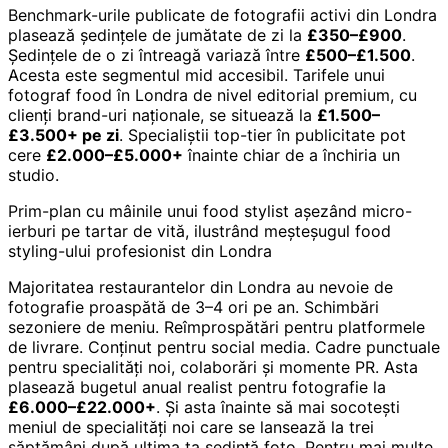
Benchmark-urile publicate de fotografii activi din Londra
plasează ședințele de jumătate de zi la
£350–£900
.
Ședințele de o zi întreagă variază între
£500–£1.500
.
Acesta este segmentul mid accesibil. Tarifele unui
fotograf food în Londra de nivel editorial premium, cu
clienți brand-uri naționale, se situează la
£1.500–
£3.500+ pe zi
. Specialiștii top-tier în publicitate pot
cere
£2.000–£5.000+
înainte chiar de a închiria un
studio.
Prim-plan cu mâinile unui food stylist așezând micro-
ierburi pe tartar de vită, ilustrând meșteșugul food
styling-ului profesionist din Londra
Majoritatea restaurantelor din Londra au nevoie de
fotografie proaspătă de 3–4 ori pe an. Schimbări
sezoniere de meniu. Reîmprospătări pentru platformele
de livrare. Conținut pentru social media. Cadre punctuale
pentru specialități noi, colaborări și momente PR. Asta
plasează bugetul anual realist pentru fotografie la
£6.000–£22.000+
. Și asta înainte să mai socotești
meniul de specialități noi care se lansează la trei
săptămâni după ultima ta ședință foto. Pentru mai multe