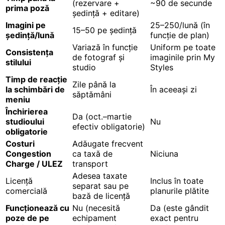
(rezervare +
~90 de secunde
prima poză
ședință + editare)
Imagini pe
25–250/lună (în
15–50 pe ședință
ședință/lună
funcție de plan)
Variază în funcție
Uniform pe toate
Consistența
de fotograf și
imaginile prin My
stilului
studio
Styles
Timp de reacție
Zile până la
la schimbări de
În aceeași zi
săptămâni
meniu
Închirierea
Da (oct.–martie
studioului
Nu
efectiv obligatorie)
obligatorie
Costuri
Adăugate frecvent
Congestion
ca taxă de
Niciuna
Charge / ULEZ
transport
Adesea taxate
Licență
Inclus în toate
separat sau pe
comercială
planurile plătite
bază de licență
Funcționează cu
Nu (necesită
Da (este gândit
poze de pe
echipament
exact pentru