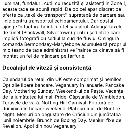
iluminat, fundaluri, cutii cu recuzită și asistenți în Zone 1,
aceste taxe se adună rapid. De obicei apar discret pe
oferte ca „taxă de transport", suprataxă de parcare sau
linie pentru transportul echipamentului. Dar costul
ajunge în factura ta într-un fel sau altul. Adaugă taxele
de tunel (Blackwall, Silvertown) pentru ședințele care
implică fotografi cu sediul la sud de fluviu. O singură
comandă Bermondsey-Marylebone acumulează propriul
mic teanc de taxe administrative înainte ca cineva să fi
montat un fel de mâncare pe farfurie.
Decalajul de viteză și consistență
Calendarul de retail din UK este comprimat și nemilos.
Opt zile libere bancare. Veganuary în ianuarie. Pancake
Day. Mothering Sunday. Weekend-ul de Paște. Vacanța
de la jumătatea lui mai. Pride. Căpșunile de Wimbledon.
Terasele de vară. Notting Hill Carnival. Friptură de
duminică în fiecare weekend. Platouri mici de Bonfire
Night. Meniuri de degustare de Crăciun din jumătatea
lunii noiembrie. Brunch de Boxing Day. Meniuri fixe de
Revelion. Apoi din nou Veganuary.