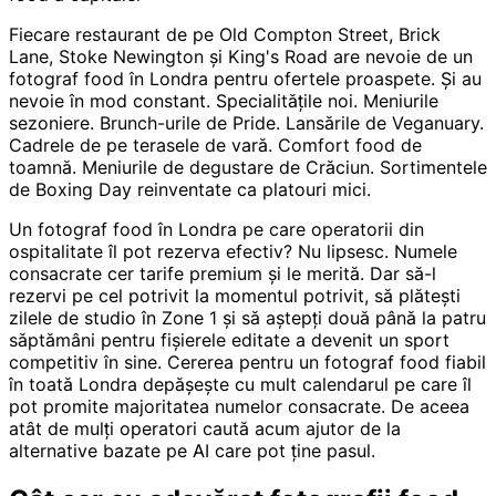
Fiecare restaurant de pe Old Compton Street, Brick
Lane, Stoke Newington și King's Road are nevoie de un
fotograf food în Londra pentru ofertele proaspete. Și au
nevoie în mod constant. Specialitățile noi. Meniurile
sezoniere. Brunch-urile de Pride. Lansările de Veganuary.
Cadrele de pe terasele de vară. Comfort food de
toamnă. Meniurile de degustare de Crăciun. Sortimentele
de Boxing Day reinventate ca platouri mici.
Un fotograf food în Londra pe care operatorii din
ospitalitate îl pot rezerva efectiv? Nu lipsesc. Numele
consacrate cer tarife premium și le merită. Dar să-l
rezervi pe cel potrivit la momentul potrivit, să plătești
zilele de studio în Zone 1 și să aștepți două până la patru
săptămâni pentru fișierele editate a devenit un sport
competitiv în sine. Cererea pentru un fotograf food fiabil
în toată Londra depășește cu mult calendarul pe care îl
pot promite majoritatea numelor consacrate. De aceea
atât de mulți operatori caută acum ajutor de la
alternative bazate pe AI care pot ține pasul.