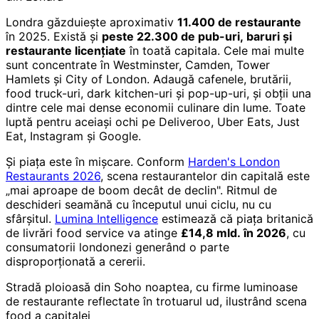
Londra găzduiește aproximativ
11.400 de restaurante
în 2025. Există și
peste 22.300 de pub-uri, baruri și
restaurante licențiate
în toată capitala. Cele mai multe
sunt concentrate în Westminster, Camden, Tower
Hamlets și City of London. Adaugă cafenele, brutării,
food truck-uri, dark kitchen-uri și pop-up-uri, și obții una
dintre cele mai dense economii culinare din lume. Toate
luptă pentru aceiași ochi pe Deliveroo, Uber Eats, Just
Eat, Instagram și Google.
Și piața este în mișcare. Conform
Harden's London
Restaurants 2026
, scena restaurantelor din capitală este
„mai aproape de boom decât de declin". Ritmul de
deschideri seamănă cu începutul unui ciclu, nu cu
sfârșitul.
Lumina Intelligence
estimează că piața britanică
de livrări food service va atinge
£14,8 mld. în 2026
, cu
consumatorii londonezi generând o parte
disproporționată a cererii.
Stradă ploioasă din Soho noaptea, cu firme luminoase
de restaurante reflectate în trotuarul ud, ilustrând scena
food a capitalei