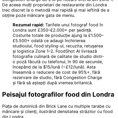
De aceea mulți proprietari de restaurante din Londra
trec discret la o metodă mai rapidă și mai ieftină de a
obține poze mâncare gata de meniu.
Rezumat rapid:
Tarifele unui fotograf food în
Londra sunt £350–£2.000+ per ședință.
Costurile totale de producție ajung la £1.500–
£5.500+ odată ce adaugi închirierea
studioului, food styling-ul, recuzita, retușarea
și logistica Zone 1–2. FoodShot AI livrează
fotografie culinară de calitate de studio dintr-
o poză făcută cu telefonul, în 90 de secunde,
începând de la $15/lună (~£12/lună). Asta
înseamnă o reducere de cost de 95%+, fără
rezervare de studio, fără Congestion Charge
și fără să aștepți după vremea britanică.
Peisajul fotografilor food din Londra
Piața de duminică din Brick Lane cu multiple tarabe cu
mâncare și clienți, ilustrând densitatea străzilor cu food
din Londra