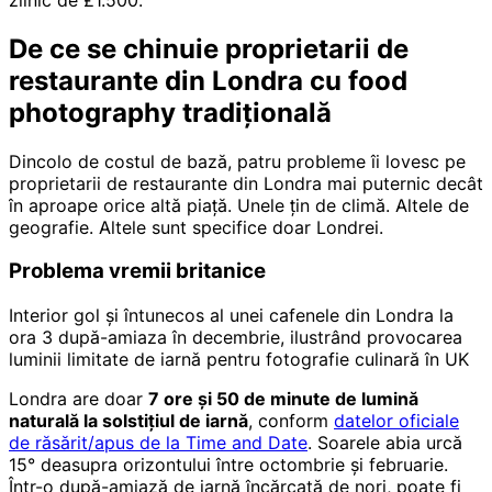
De ce se chinuie proprietarii de
restaurante din Londra cu food
photography tradițională
Dincolo de costul de bază, patru probleme îi lovesc pe
proprietarii de restaurante din Londra mai puternic decât
în aproape orice altă piață. Unele țin de climă. Altele de
geografie. Altele sunt specifice doar Londrei.
Problema vremii britanice
Interior gol și întunecos al unei cafenele din Londra la
ora 3 după-amiaza în decembrie, ilustrând provocarea
luminii limitate de iarnă pentru fotografie culinară în UK
Londra are doar
7 ore și 50 de minute de lumină
naturală la solstițiul de iarnă
, conform
datelor oficiale
de răsărit/apus de la Time and Date
. Soarele abia urcă
15° deasupra orizontului între octombrie și februarie.
Într-o după-amiază de iarnă încărcată de nori, poate fi