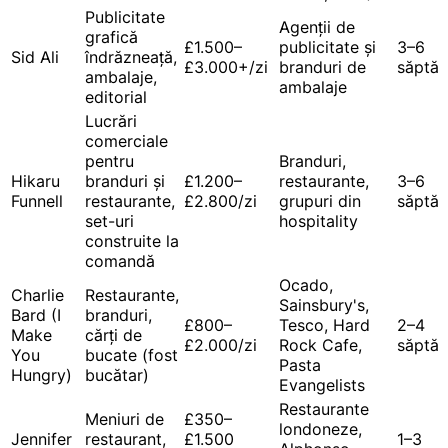
Publicitate
Agenții de
grafică
£1.500–
publicitate și
3–6
Sid Ali
îndrăzneață,
£3.000+/zi
branduri de
săptă
ambalaje,
ambalaje
editorial
Lucrări
comerciale
pentru
Branduri,
Hikaru
branduri și
£1.200–
restaurante,
3–6
Funnell
restaurante,
£2.800/zi
grupuri din
săptă
set-uri
hospitality
construite la
comandă
Ocado,
Charlie
Restaurante,
Sainsbury's,
Bard (I
branduri,
£800–
Tesco, Hard
2–4
Make
cărți de
£2.000/zi
Rock Cafe,
săptă
You
bucate (fost
Pasta
Hungry)
bucătar)
Evangelists
Restaurante
Meniuri de
£350–
londoneze,
Jennifer
restaurant,
£1.500
1–3