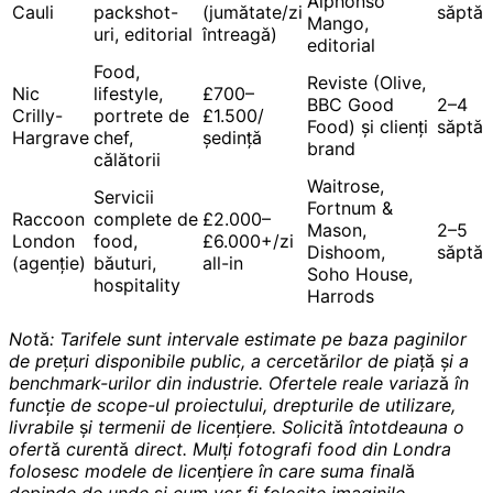
Alphonso
Cauli
packshot-
(jumătate/zi
săptă
Mango,
uri, editorial
întreagă)
editorial
Food,
Reviste (Olive,
Nic
lifestyle,
£700–
BBC Good
2–4
Crilly-
portrete de
£1.500/
Food) și clienți
săptă
Hargrave
chef,
ședință
brand
călătorii
Waitrose,
Servicii
Fortnum &
Raccoon
complete de
£2.000–
Mason,
2–5
London
food,
£6.000+/zi
Dishoom,
săptă
(agenție)
băuturi,
all-in
Soho House,
hospitality
Harrods
Notă: Tarifele sunt intervale estimate pe baza paginilor
de prețuri disponibile public, a cercetărilor de piață și a
benchmark-urilor din industrie. Ofertele reale variază în
funcție de scope-ul proiectului, drepturile de utilizare,
livrabile și termenii de licențiere. Solicită întotdeauna o
ofertă curentă direct. Mulți fotografi food din Londra
folosesc modele de licențiere în care suma finală
depinde de unde și cum vor fi folosite imaginile.