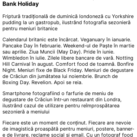
Bank Holiday
Friptură tradițională de duminică londoneză cu Yorkshire
pudding la un gastropub, ilustrând fotografia sezonieră
pentru meniuri britanice
Calendarul britanic este încărcat. Veganuary în ianuarie.
Pancake Day în februarie. Weekend-ul de Paște în martie
sau aprilie. Ziua Muncii (May Day). Pride în iunie.
Wimbledon în iulie. Zilele libere bancare de vară. Notting
Hill Carnival în august. Comfort food de toamnă. Bonfire
Night. Meniuri fixe de Black Friday. Meniuri de degustare
de Crăciun din jumătatea lui noiembrie. Brunch de
Boxing Day. Revelion. Apoi se reia.
Smartphone fotografiind o farfurie de meniu de
degustare de Crăciun într-un restaurant din Londra,
ilustrând cazul de utilizare pentru reîmprospătarea
sezonieră a meniului
Fiecare este un moment de conținut. Fiecare are nevoie
de imagistică proaspătă pentru meniuri, postere, banner-
e de livrare, reclame social și email. Cu un fotograf food