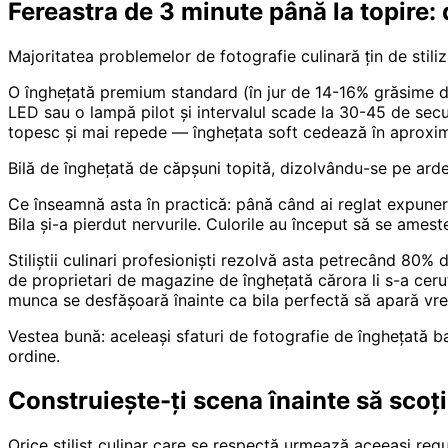
Fereastra de 3 minute până la topire: 
Majoritatea problemelor de fotografie culinară țin de stiliz
O înghețată premium standard (în jur de 14-16% grăsime di
LED sau o lampă pilot și intervalul scade la 30-45 de secu
topesc și mai repede — înghețata soft cedează în aproxim
Bilă de înghețată de căpșuni topită, dizolvându-se pe arde
Ce înseamnă asta în practică: până când ai reglat expunerea
Bila și-a pierdut nervurile. Culorile au început să se ameste
Stiliștii culinari profesioniști rezolvă asta petrecând 80%
de proprietari de magazine de înghețată cărora li s-a ceru
munca se desfășoară înainte ca bila perfectă să apară vre
Vestea bună: aceleași sfaturi de fotografie de înghețată ba
ordine.
Construiește-ți scena înainte să scoț
Orice stilist culinar care se respectă urmează aceeași reg