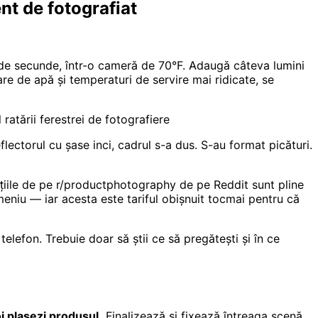
nt de fotografiat
0 de secunde, într-o cameră de 70°F. Adaugă câteva lumini
re de apă și temperaturi de servire mai ridicate, se
atării ferestrei de fotografiere
lectorul cu șase inci, cadrul s-a dus. S-au format picături.
cuțiile de pe r/productphotography de pe Reddit sunt pline
meniu — iar acesta este tariful obișnuit tocmai pentru că
elefon. Trebuie doar să știi ce să pregătești și în ce
poi plasezi produsul.
Finalizează și fixează întreaga scenă