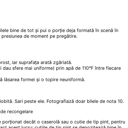
bilele bine de tot și pui o porție deja formată în scenă în
i presiunea de moment pe pregătire.
st, iar suprafața arată zgâriată.
ri dau sfere mai uniforme) prin apă de 110°F între fiecare
ă lăsarea formei și o topire neuniformă.
obită. Sari peste ele. Fotografiază doar bilele de nota 10.
a de recongelare
porționat decât o caserolă sau o cutie de tip pint, pentru
t acest lucru: cutiile de tip pint se depozitează bine în