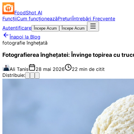
FoodShot AI
Funcții
Cum funcționează
Prețuri
Întrebări Frecvente
Autentificare
Începe Acum
Începe Acum
Înapoi la Blog
fotografie înghețată
Fotografierea înghețatei: Învinge topirea cu truc
Ali Tanis
28 mai 2026
22 min de citit
Distribuie: