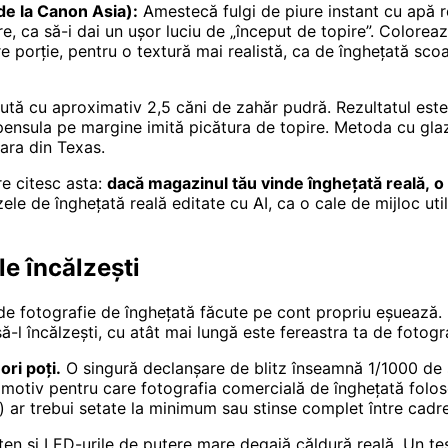
de la Canon Asia):
Amestecă fulgi de piure instant cu apă 
, ca să-i dai un ușor luciu de „început de topire”. Colorează
re porție, pentru o textură mai realistă, ca de înghețată scoa
ă cu aproximativ 2,5 căni de zahăr pudră. Rezultatul este d
pensula pe margine imită picătura de topire. Metoda cu gla
vara din Texas.
re citesc asta:
dacă magazinul tău vinde înghețată reală, o fa
ele de înghețată reală editate cu AI, ca o cale de mijloc util
le încălzești
de fotografie de înghețată făcute pe cont propriu eșuează. L
ă-l încălzești, cu atât mai lungă este fereastra ta de fotogra
ori poți.
O singură declanșare de blitz înseamnă 1/1000 de 
motiv pentru care fotografia comercială de înghețată foloseș
ina) ar trebui setate la minimum sau stinse complet între cadre
ten și LED-urile de putere mare degajă căldură reală. Un te