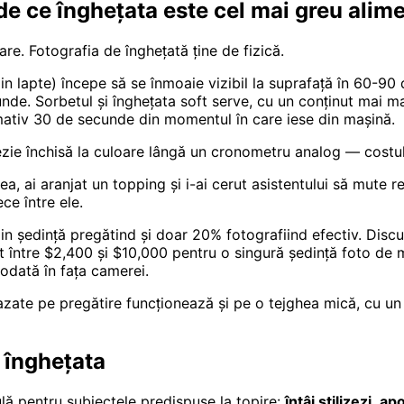
de ce înghețata este cel mai greu alime
are. Fotografia de înghețată ține de fizică.
n lapte) începe să se înmoaie vizibil la suprafață în 60-9
nde. Sorbetul și înghețata soft serve, cu un conținut mai ma
ativ 30 de secunde din momentul în care iese din mașină.
zie închisă la culoare lângă un cronometru analog — costul r
, ai aranjat un topping și i-ai cerut asistentului să mute ref
ce între ele.
 din ședință pregătind și doar 20% fotografiind efectiv. Dis
t între $2,400 și $10,000 pentru o singură ședință foto de 
odată în fața camerei.
zate pe pregătire funcționează și pe o tejghea mică, cu un t
i înghețata
ulă pentru subiectele predispuse la topire:
întâi stilizezi, a