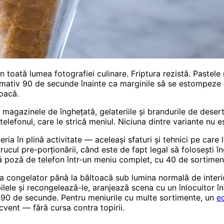
 toată lumea fotografiei culinare. Friptura rezistă. Pastele
roximativ 90 de secunde înainte ca marginile să se estompeze
oacă.
magazinele de înghețată, gelateriile și brandurile de deser
elefonul, care le strică meniul. Niciuna dintre variante nu e
ia în plină activitate — aceleași sfaturi și tehnici pe care le
rucul pre-porționării, când este de fapt legal să folosești în
ură poză de telefon într-un meniu complet, cu 40 de sortimen
la congelator până la băltoacă sub lumina normală de interi
bilele și recongelează-le, aranjează scena cu un înlocuitor î
de 90 de secunde. Pentru meniurile cu multe sortimente, un
ed
cvent — fără cursa contra topirii.