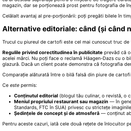
magazin, dar se porționează prost pentru fotografia de în
Celălalt avantaj al pre-porționării: poți pregăti bilele în t
Alternative editoriale: când (și când nu
Trucul cu piureul de cartofi este cel mai cunoscut truc de 
Regulile privind corectitudinea în publicitate
prevăd că or
acelei mărci. Nu poți face o reclamă Häagen-Dazs cu o bilă
glazură. Dacă un client poate demonstra că fotografia d
Comparație alăturată între o bilă falsă din piure de cartof
Ce
este
permis:
Conținutul editorial
(blogul tău culinar, o revistă, o
Meniul propriului restaurant sau magazin
— în gener
Standards, FTC în SUA) privesc cu strictețe imaginil
Ședințele de concept și de atmosferă
— conținut abs
Pentru aceste cazuri, iată cele două rețete de înlocuitor pe 