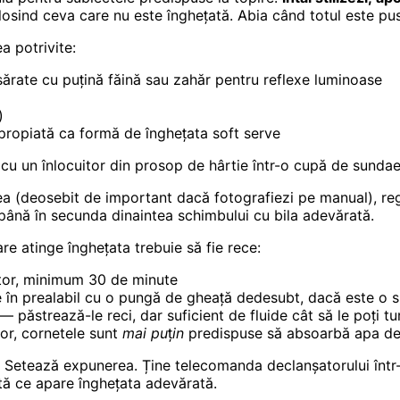
osind ceva care nu este înghețată. Abia când totul este pus 
a potrivite:
esărate cu puțină făină sau zahăr pentru reflexe luminoase
)
ropiată ca formă de înghețata soft serve
, cu un înlocuitor din prosop de hârtie într-o cupă de sundae
zarea (deosebit de important dacă fotografiezi pe manual), 
o până în secunda dinaintea schimbului cu bila adevărată.
re atinge înghețata trebuie să fie rece:
ator, minimum 30 de minute
e în prealabil cu o pungă de gheață dedesubt, dacă este o 
— păstrează-le reci, dar suficient de fluide cât să le poți tu
or, cornetele sunt
mai puțin
predispuse să absoarbă apa de 
. Setează expunerea. Ține telecomanda declanșatorului într-
ată ce apare înghețata adevărată.