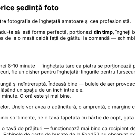
rice ședință foto
re fotografia de înghețată amatoare și cea profesionistă.
ându-te să iasă forma perfectă, porționezi
din timp
, îngheți 
rea de la o masă caldă față de gătitul la comandă — schimb
i 8-10 minute — înghețata tare ca piatra se porționează pro
curi, fie un disher pentru înghețată; lingurile pentru fursecu
lungă și neîntreruptă. Îndeasă bine — bulele de aer provoac
lăsând un spațiu de un inch între ele.
 minute. O oră este și mai bine.
lelor. Unele vor avea o adâncitură, o amprentă, o margine ci
cinci sortimente, pe o tavă tapetată cu hârtie de copt, gat
 tavă de prăjituri — funcționează mai bine ca recipient de 
. Echipele de carte de bucate de la Food52 au observat exac