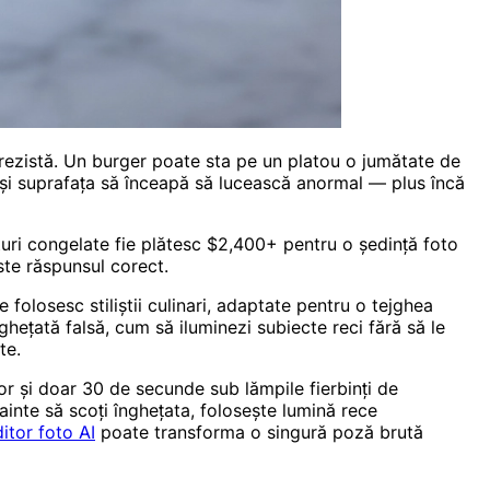
 rezistă. Un burger poate sta pe un platou o jumătate de
 și suprafața să înceapă să lucească anormal — plus încă
turi congelate fie plătesc $2,400+ pentru o ședință foto
ste răspunsul corect.
 folosesc stiliștii culinari, adaptate pentru o tejghea
ghețată falsă, cum să iluminezi subiecte reci fără să le
te.
or și doar 30 de secunde sub lămpile fierbinți de
nainte să scoți înghețata, folosește lumină rece
itor foto AI
poate transforma o singură poză brută