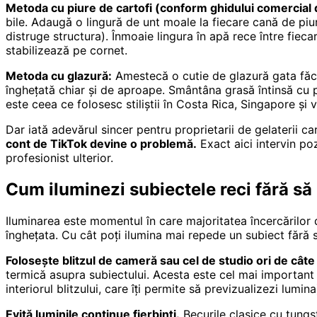
Metoda cu piure de cartofi (conform ghidului comercial 
bile. Adaugă o lingură de unt moale la fiecare cană de piure
distruge structura). Înmoaie lingura în apă rece între fieca
stabilizează pe cornet.
Metoda cu glazură:
Amestecă o cutie de glazură gata făcut
înghețată chiar și de aproape. Smântâna grasă întinsă cu 
este ceea ce folosesc stiliștii în Costa Rica, Singapore și 
Dar iată adevărul sincer pentru proprietarii de gelaterii ca
cont de TikTok devine o problemă.
Exact aici intervin poz
profesionist ulterior.
Cum iluminezi subiectele reci fără să 
Iluminarea este momentul în care majoritatea încercărilor 
înghețata. Cu cât poți ilumina mai repede un subiect fără s
Folosește blitzul de cameră sau cel de studio ori de câte 
termică asupra subiectului. Acesta este cel mai important 
interiorul blitzului, care îți permite să previzualizezi lum
Evită luminile continue fierbinți.
Becurile clasice cu tungs