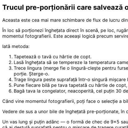
Trucul pre-porționării care salvează o
Aceasta este cea mai mare schimbare de flux de lucru dint
În loc să porționezi înghețata direct în scenă, pe loc, rug
momentul fotografierii. Este aceeași logică precum servi
Iată metoda:
Tapetează o tavă cu hârtie de copt.
Lasă înghețata să se tempereze la temperatura camere
Trece lingura (merge fie o lingură-clește pentru furse
porție. Șterge-o.
Trage lingura peste suprafață într-o singură mișcare 
Pune fiecare bilă pe tava tapetată cu hârtie de copt, 
Bagă tava la congelator, neacoperită, cel puțin 30 de
Când vine momentul fotografierii, poți face o selecție a bi
Vedere de sus a unor bile de înghețată pre-porționate, în 
Un vas lung și puțin adânc — o formă de chec de 9x5 sau o
că ai destulă suprafață pentru o mișcare de tragere curată