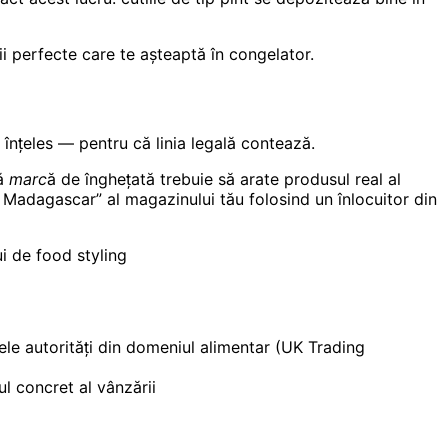
ții perfecte care te așteaptă în congelator.
 înțeles — pentru că linia legală contează.
ă marcă
de înghețată trebuie să arate produsul real al
e Madagascar” al magazinului tău folosind un înlocuitor din
ui de food styling
unele autorități din domeniul alimentar (UK Trading
ul concret al vânzării