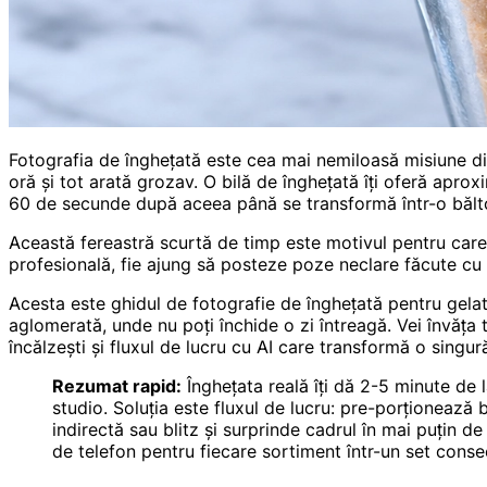
Fotografia de înghețată este cea mai nemiloasă misiune din
oră și tot arată grozav. O bilă de înghețată îți oferă ap
60 de secunde după aceea până se transformă într-o bălt
Această fereastră scurtă de timp este motivul pentru care 
profesională, fie ajung să posteze poze neclare făcute cu t
Acesta este ghidul de fotografie de înghețată pentru gelater
aglomerată, unde nu poți închide o zi întreagă. Vei învăța t
încălzești și fluxul de lucru cu AI care transformă o sing
Rezumat rapid:
Înghețata reală îți dă 2-5 minute de 
studio. Soluția este fluxul de lucru: pre-porționează 
indirectă sau blitz și surprinde cadrul în mai puțin 
de telefon pentru fiecare sortiment într-un set conse