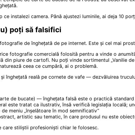
ghețată.
imp ce instalezi camera. Până ajustezi luminile, ai deja 10 por
) poți să falsifici
fotografie de înghețată de pe internet. Este și cel mai prost
ice fotografie comercială folosită pentru a vinde o
anumit
 din piure de cartofi. Nu poți vinde sortimentul „Vanilie d
enaturează ceea ce cumpără, ai o problemă.
i și înghețată reală pe cornete de vafe — dezvăluirea trucul
 carte de bucate) — înghețata falsă este o practică standard
al este tratat ca ilustrativ, însă verifică legislația locală; 
e de meniu „înșelătoare în mod semnificativ”
tract, artistic sau tematic, în care produsul nu este obiect
care stiliștii profesioniști chiar le folosesc.