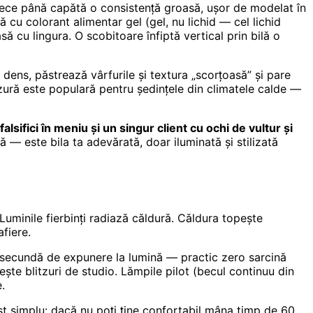
rece până capătă o consistență groasă, ușor de modelat în
 cu colorant alimentar gel (gel, nu lichid — cel lichid
să cu lingura. O scobitoare înfiptă vertical prin bilă o
ens, păstrează vârfurile și textura „scorțoasă” și pare
zură este populară pentru ședințele din climatele calde —
lsifici în meniu și un singur client cu ochi de vultur și
ă — este bila ta adevărată, doar iluminată și stilizată
uminile fierbinți radiază căldură. Căldura topește
fiere.
secundă de expunere la lumină — practic zero sarcină
te blitzuri de studio. Lămpile pilot (becul continuu din
.
st simplu: dacă nu poți ține confortabil mâna timp de 60