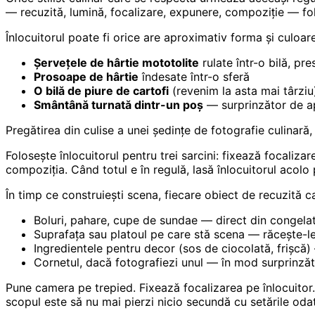
— recuzită, lumină, focalizare, expunere, compoziție — fol
Înlocuitorul poate fi orice are aproximativ forma și culoare
Șervețele de hârtie mototolite
rulate într-o bilă, pr
Prosoape de hârtie
îndesate într-o sferă
O bilă de piure de cartofi
(revenim la asta mai târziu
Smântână turnată dintr-un poș
— surprinzător de ap
Pregătirea din culise a unei ședințe de fotografie culinară
Folosește înlocuitorul pentru trei sarcini: fixează focali
compoziția. Când totul e în regulă, lasă înlocuitorul acol
În timp ce construiești scena, fiecare obiect de recuzită ca
Boluri, pahare, cupe de sundae — direct din congel
Suprafața sau platoul pe care stă scena — răcește-l
Ingredientele pentru decor (sos de ciocolată, frișcă) 
Cornetul, dacă fotografiezi unul — în mod surprinzăt
Pune camera pe trepied. Fixează focalizarea pe înlocuitor
scopul este să nu mai pierzi nicio secundă cu setările od