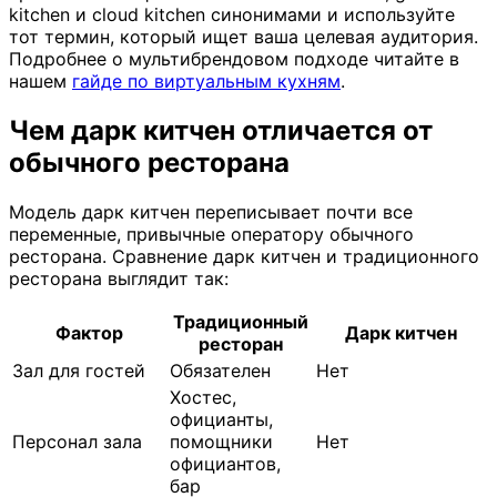
kitchen и cloud kitchen синонимами и используйте
тот термин, который ищет ваша целевая аудитория.
Подробнее о мультибрендовом подходе читайте в
нашем
гайде по виртуальным кухням
.
Чем дарк китчен отличается от
обычного ресторана
Модель дарк китчен переписывает почти все
переменные, привычные оператору обычного
ресторана. Сравнение дарк китчен и традиционного
ресторана выглядит так:
Традиционный
Фактор
Дарк китчен
ресторан
Зал для гостей
Обязателен
Нет
Хостес,
официанты,
Персонал зала
помощники
Нет
официантов,
бар