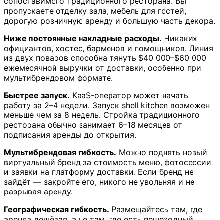
сопоставимого традиционного ресторана. Вы
пропускаете отделку зала, мебель для гостей,
дорогую розничную аренду и большую часть декора.
Ниже постоянные накладные расходы.
Никаких
официантов, хостес, барменов и помощников. Линия
из двух поваров способна тянуть $40 000–$60 000
ежемесячной выручки от доставки, особенно при
мультибрендовом формате.
Быстрее запуск.
KaaS-оператор может начать
работу за 2–4 недели. Запуск shell kitchen возможен
меньше чем за 8 недель. Стройка традиционного
ресторана обычно занимает 6–18 месяцев от
подписания аренды до открытия.
Мультибрендовая гибкость.
Можно поднять новый
виртуальный бренд за стоимость меню, фотосессии
и заявки на платформу доставки. Если бренд не
зайдёт — закройте его, никого не увольняя и не
разрывая аренду.
Географическая гибкость.
Размещайтесь там, где
аренда дешёвая, а не там, где есть пешеходный