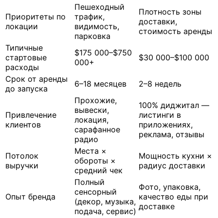
Пешеходный
Плотность зоны
Приоритеты по
трафик,
доставки,
локации
видимость,
стоимость аренды
парковка
Типичные
$175 000–$750
стартовые
$30 000–$100 000
000+
расходы
Срок от аренды
6–18 месяцев
2–8 недель
до запуска
Прохожие,
100% диджитал —
вывески,
Привлечение
листинги в
локация,
клиентов
приложениях,
сарафанное
реклама, отзывы
радио
Места ×
Потолок
Мощность кухни ×
обороты ×
выручки
радиус доставки
средний чек
Полный
Фото, упаковка,
сенсорный
Опыт бренда
качество еды при
(декор, музыка,
доставке
подача, сервис)