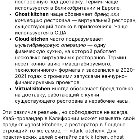
построенную под доставку. Термин чаще
используется в Великобритании и Европе.
Ghost kitchen
чаще обозначает
бренд или
концепцию ресторана
— виртуальный ресторан,
существующий только в приложениях. Чаще
используется в США.
Cloud kitchen
часто подразумевает
мультибрендовую операцию
— одну
физическую кухню, на которой работает
несколько виртуальных ресторанов. Термин
несёт коннотацию «масштабируемого,
технологичного» формата и закрепился в 2020–
2021 годах с громкими запусками венчурно-
финансируемых проектов.
Virtual kitchen
иногда обозначает бренд только
на доставку, работающий с кухни
существующего ресторана в нерабочие часы.
Эти различия реальны, но соблюдаются не всегда.
KaaS-провайдер в Калифорнии может называть свой
продукт «ghost kitchen», а ресторатор в Лондоне,
строящий то же самое, — «dark kitchen». Для
практических целей считайте dark kitchen, ghost