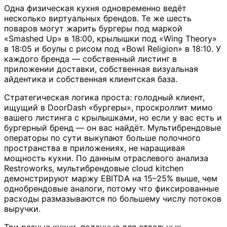
Одна физическая кухня одновременно ведёт
несколько виртуальных брендов. Те же шесть
поваров могут жарить бургеры под маркой
«Smashed Up» в 18:00, крылышки под «Wing Theory»
в 18:05 и боулы с рисом под «Bowl Religion» в 18:10. У
каждого бренда — собственный листинг в
приложении доставки, собственная визуальная
айдентика и собственная клиентская база.
Стратегическая логика проста: голодный клиент,
ищущий в DoorDash «бургеры», проскроллит мимо
вашего листинга с крылышками, но если у вас есть и
бургерный бренд — он вас найдёт. Мультибрендовые
операторы по сути выкупают больше полочного
пространства в приложениях, не наращивая
мощность кухни. По данным отраслевого анализа
Restroworks, мультибрендовые cloud kitchen
демонстрируют маржу EBITDA на 15–25% выше, чем
однобрендовые аналоги, потому что фиксированные
расходы размазываются по большему числу потоков
выручки.
Три разные кухни, поданные для отдельных