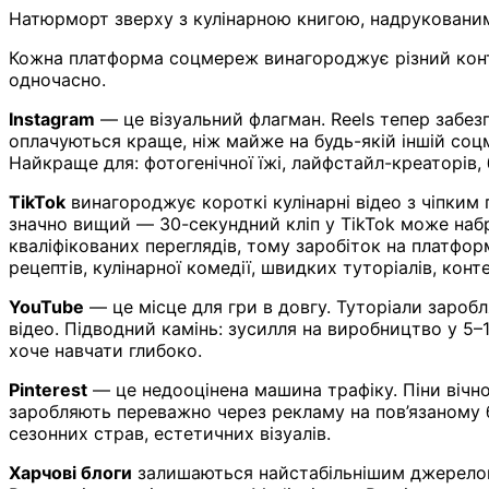
Натюрморт зверху з кулінарною книгою, надрукованим
Кожна платформа соцмереж винагороджує різний контен
одночасно.
Instagram
— це візуальний флагман. Reels тепер забезп
оплачуються краще, ніж майже на будь-якій іншій соцм
Найкраще для: фотогенічної їжі, лайфстайл-креаторів,
TikTok
винагороджує короткі кулінарні відео з чіпким п
значно вищий — 30-секундний кліп у TikTok може набр
кваліфікованих переглядів, тому заробіток на платфо
рецептів, кулінарної комедії, швидких туторіалів, конте
YouTube
— це місце для гри в довгу. Туторіали зароб
відео. Підводний камінь: зусилля на виробництво у 5–1
хоче навчати глибоко.
Pinterest
— це недооцінена машина трафіку. Піни вічно
заробляють переважно через рекламу на пов’язаному бл
сезонних страв, естетичних візуалів.
Харчові блоги
залишаються найстабільнішим джерелом 