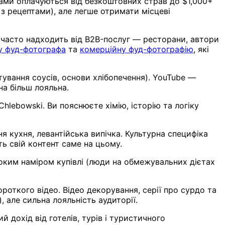
нами оплачуються від безкоштовних страв до $1,000+
з рецептами), але легше отримати місцеві
д часто надходить від B2B-послуг — ресторани, автори
у фуд-фотографа
та
комерційну фуд-фотографію
, які
тування соусів, основи хлібопечення). YouTube —
на більш лояльна.
hlebowski. Ви пояснюєте хімію, історію та логіку
я кухня, левантійська випічка. Культурна специфіка
ть свій контент саме на цьому.
соким наміром купівлі (люди на обмежувальних дієтах
роткого відео. Відео декорування, серії про сурдо та
, але сильна лояльність аудиторії.
дохід від готелів, турів і туристичного