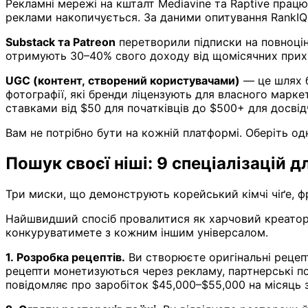
Рекламні мережі на кшталт Mediavine та Raptive працю
реклами накопичується. За даними опитування RankIQ 
Substack та Patreon
перетворили підписки на повноцін
отримують 30–40% свого доходу від щомісячних прих
UGC (контент, створений користувачами)
— це шлях б
фотографії, які бренди ліцензують для власного марке
ставками від $50 для початківців до $500+ для досвід
Вам не потрібно бути на кожній платформі. Оберіть од
Пошук своєї ніші: 9 спеціалізацій 
Три миски, що демонструють корейський кімчі чіґе, 
Найшвидший спосіб провалитися як харчовий креатор —
конкуруватимете з кожним іншим універсалом.
1. Розробка рецептів.
Ви створюєте оригінальні рецепт
рецепти монетизуються через рекламу, партнерські пос
повідомляє про заробіток $45,000–$55,000 на місяць 