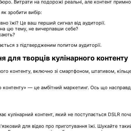
юро. Витрати на подорожі реальні, але контент примн
 як зробити вибір:
но їжі? Це ваш перший сигнал від аудиторії.
на цю тему, не вичерпавши себе?
укають?
ається з підтвердженим попитом аудиторії.
я для творців кулінарного контенту
ого контенту, включно зі смартфоном, штативом, кільц
о контенту» — це амбітний маркетинг. Ось що насправді
імає кулінарний контент, який не поступається DSLR по
язковий для відео про приготування їжі. Шукайте таки