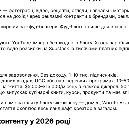
 — фотографії, відео, рецепти, огляди, навчальні мате
ься на дохід через рекламні контракти з брендами, рек
 ширший за «фуд-блогер». Фуд-блогер пише для власног
удують YouTube-імперії без жодного блогу. Хтось заробл
то веде розсилки на Substack із тисячами платних підп
ля задоволення. Без доходу. 1–10 тис. підписників.
дових угодах, UGC або партнерських програмах. 10–50 
на життя. $5,000–$15,000/місяць з кількох джерел. 50 т
о випускає кулінарні книги, курси, продукти та має вп
 саме на шляху блогу-як-бізнесу — домен, WordPress, п
 стаття охоплює весь ландшафт креаторів загалом.
контенту у 2026 році