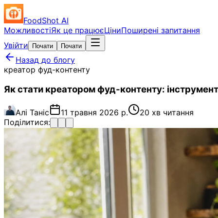
FoodShot AI
Можливості
Як це працює
Ціни
Поширені запитання
Увійти
Почати
Почати
Назад до блогу
креатор фуд-контенту
Як стати креатором фуд-контенту: інструмент
Алі Таніс
11 травня 2026 р.
20 хв читання
Поділитися: