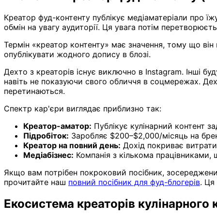
Креатор фуд-контенту публікує медіаматеріали про їжу
обмін на увагу аудиторії. Ця увага потім перетворюєт
Термін «креатор контенту» має значення, тому що він
опублікувати жодного допису в блозі.
Дехто з креаторів існує виключно в Instagram. Інші б
навіть не показуючи свого обличчя в соцмережах. Дех
перетинаються.
Спектр кар'єри виглядає приблизно так:
Креатор-аматор:
Публікує кулінарний контент зад
Підробіток:
Заробляє $200–$2,000/місяць на брен
Креатор на повний день:
Дохід покриває витрати 
Медіабізнес:
Компанія з кількома працівниками, щ
Якщо вам потрібен покроковий посібник, зосереджений
прочитайте наш
повний посібник для фуд-блогерів
. Ця
Екосистема креаторів кулінарного 