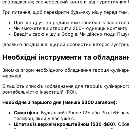
спорядження; спонсорський контент від туристичних б
Три питання, щоб перевірити будь-яку нішу перед тим,
Про що друзі та родина вже запитують вас стосов
Чи зможете ви створити 200+ одиниць контенту 
Введіть свою нішу в Google. Чи дійсно люди її ш
Ідеальне поєднання: щирий особистий інтерес зустріч
Необхідні інструменти та обладнанн
Зйомка згори необхідного обладнання творця кулінарн
мармурі
Більшість списків «обладнання для творців кулінарног
рентабельністю інвестицій (ROI).
Необхідне з першого дня (менше $300 загалом):
Смартфон.
Будь-який iPhone 12+ або Pixel 6+ зн
телефон, який у вас уже є.
Штатив із верхнім кронштейном ($30–$80).
Обов'