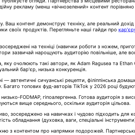
 публікуєте огляди. Партнерства з місцевими рестора
дійну рекламу (менш «вічнозелений» контент порівняно 
алу. Ваш контент демонструє техніку, але реальний дохі
ки своїх продуктів. Перегляньте наші гайди про
кар'єр
 зосереджені на техніці (навички роботи з ножем, приго
тори зазвичай нарощують аудиторію повільніше, але во
 яку очолюють такі автори, як Adam Ragusea та Ethan C
уальний бар'єр, низька конкуренція.
і — автентичні сичуанські рецепти, філіппінська домашн
у. Багато топових фуд-авторів TikTok у 2026 році будую
, низько-FODMAP, гіпоалергенна. Готова аудиторія з ви
уються вище середнього, оскільки аудиторія цільова.
во, зосереджено на навичках і чудово підходить для ко
сть обладнання (духовка, ваги, спеціальні інструменти)
ню з контентом про напрямки подорожей. Партнерський 