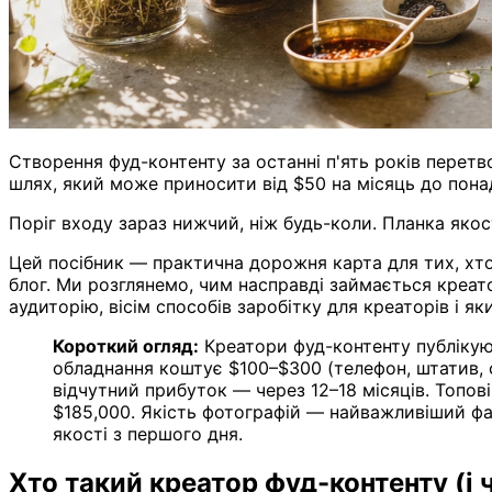
Створення фуд-контенту за останні п'ять років перетв
шлях, який може приносити від $50 на місяць до понад
Поріг входу зараз нижчий, ніж будь-коли. Планка яко
Цей посібник — практична дорожня карта для тих, хто
блог. Ми розглянемо, чим насправді займається креато
аудиторію, вісім способів заробітку для креаторів і я
Короткий огляд:
Креатори фуд-контенту публікують
обладнання коштує $100–$300 (телефон, штатив, о
відчутний прибуток — через 12–18 місяців. Топов
$185,000. Якість фотографій — найважливіший фа
якості з першого дня.
Хто такий креатор фуд-контенту (і 