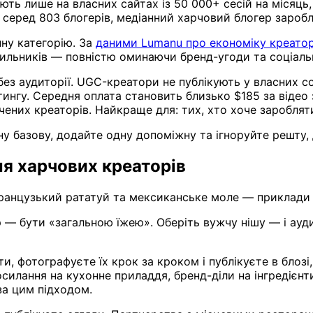
ють лише на власних сайтах із 50 000+ сесій на місяць,
серед 803 блогерів, медіанний харчовий блогер заробля
ну категорію. За
даними Lumanu про економіку креатор
ильників — повністю оминаючи бренд-угоди та соціаль
ез аудиторії. UGC-креатори не публікують у власних 
тингу. Середня оплата становить близько $185 за відео 
чених креаторів. Найкраще для: тих, хто хоче зароблят
ну базову, додайте одну допоміжну та ігноруйте решту,
для харчових креаторів
французький рататуй та мексиканське моле — приклади
 бути «загальною їжею». Оберіть вужчу нішу — і аудит
и, фотографуєте їх крок за кроком і публікуєте в блозі
илання на кухонне приладдя, бренд-діли на інгредієнти
за цим підходом.