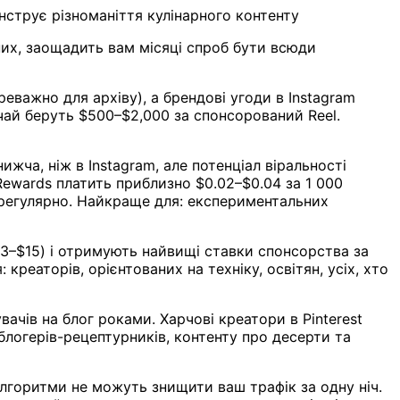
струє різноманіття кулінарного контенту
них, заощадить вам місяці спроб бути всюди
еважно для архіву), а брендові угоди в Instagram
ичай беруть $500–$2,000 за спонсорований Reel.
ижча, ніж в Instagram, але потенціал віральності
ewards платить приблизно $0.02–$0.04 за 1 000
 регулярно. Найкраще для: експериментальних
$3–$15) і отримують найвищі ставки спонсорства за
креаторів, орієнтованих на техніку, освітян, усіх, хто
ачів на блог роками. Харчові креатори в Pinterest
блогерів-рецептурників, контенту про десерти та
лгоритми не можуть знищити ваш трафік за одну ніч.