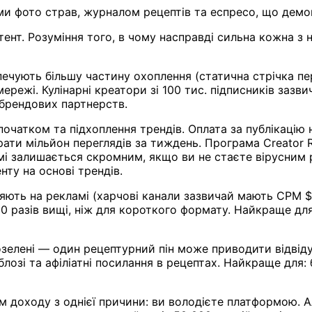
и фото страв, журналом рецептів та еспресо, що демон
т. Розуміння того, в чому насправді сильна кожна з 
ечують більшу частину охоплення (статична стрічка пер
ережі. Кулінарні креатори зі 100 тис. підписників зазв
 брендових партнерств.
очатком та підхоплення трендів. Оплата за публікацію н
ати мільйон переглядів за тиждень. Програма Creator R
рмі залишається скромним, якщо ви не стаєте вірусним
нту на основі трендів.
ляють на рекламі (харчові канали зазвичай мають CPM 
0 разів вищі, ніж для короткого формату. Найкраще для: 
зелені — один рецептурний пін може приводити відвідув
озі та афіліатні посилання в рецептах. Найкраще для: 
доходу з однієї причини: ви володієте платформою. А