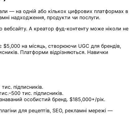
ріали — на одній або кількох цифрових платформах в
ламні надходження, продукти чи послуги.
о вебсайту. А креатор фуд-контенту може ніколи не
яє $5,000 на місяць, створюючи UGC для брендів,
исників. Платформи відрізняються. Навички
тис. підписників.
ис.–500 тис. підписників.
ізнаваний особистий бренд. $185,000+/рік.
лагіни для рецептів, SEO, рекламні мережі —