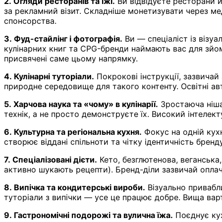
2. Огляди ресторанів та їжі.
Ви відвідуєте ресторани й
за рекламний візит. Складніше монетизувати через ме
спонсорства.
3. Фуд-стайлінг і фотографія.
Ви — спеціаліст із візу
кулінарних книг та CPG-бренди наймають вас для зйом
присвячені саме цьому напрямку.
4. Кулінарні туторіали.
Покрокові інструкції, зазвичай
природне середовище для такого контенту. Освітні ав
5. Харчова наука та «чому» в кулінарії.
Зростаюча ніша,
технік, а не просто демонструєте їх. Високий інтелект
6. Культурна та регіональна кухня.
Фокус на одній кухн
створює віддані спільноти та чітку ідентичність бренд
7. Спеціалізовані дієти.
Кето, безглютенова, веганська
активно шукають рецепти). Бренд-діли зазвичай оплач
8. Випічка та кондитерські вироби.
Візуально привабли
туторіали з випічки — усе це працює добре. Вища варті
9. Гастрономічні подорожі та вулична їжа.
Поєднує кух