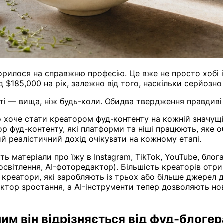
орилося на справжню професію. Це вже не просто хобі і
 $185,000 на рік, залежно від того, наскільки серйозно
сті — вища, ніж будь-коли. Обидва твердження правдиві
 хоче стати креатором фуд-контенту на кожній значущій
р фуд-контенту, які платформи та ніші працюють, яке об
кий реалістичний дохід очікувати на кожному етапі.
 матеріали про їжу в Instagram, TikTok, YouTube, блог
світлення, AI-фоторедактор). Більшість креаторів отри
і креатори, які заробляють із трьох або більше джерел
ктор зростання, а AI-інструменти тепер дозволяють но
чим він відрізняється від фуд-блогер