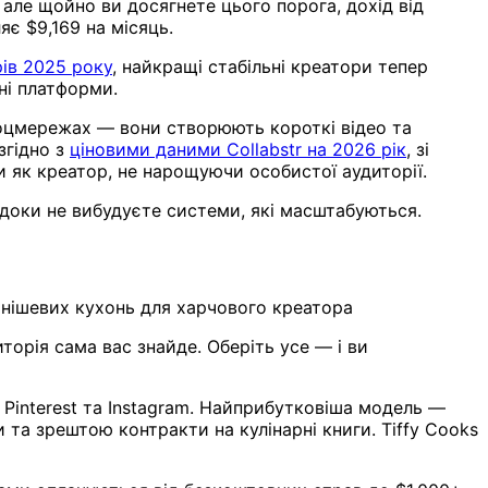
 але щойно ви досягнете цього порога, дохід від
є $9,169 на місяць.
ів 2025 року
, найкращі стабільні креатори тепер
ні платформи.
соцмережах — вони створюють короткі відео та
згідно з
ціновими даними Collabstr на 2026 рік
, зі
и як креатор, не нарощуючи особистої аудиторії.
 доки не вибудуєте системи, які масштабуються.
 нішевих кухонь для харчового креатора
орія сама вас знайде. Оберіть усе — і ви
, Pinterest та Instagram. Найприбутковіша модель —
 та зрештою контракти на кулінарні книги. Tiffy Cooks