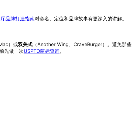
餐厅品牌打造指南
对命名、定位和品牌故事有更深入的讲解。
 Mac）或
双关式
（Another Wing、CraveBurger）。避免那些
定前先做一次
USPTO商标查询
。