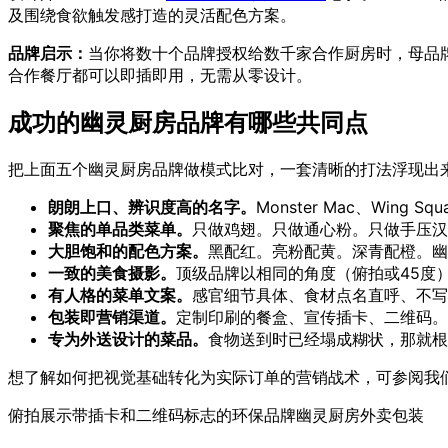
及围绕食欲触发感打造的灵活配色方案。
品牌启示：
当你将数十个品牌授权给数千家合作厨房时，母品
合作餐厅都可以即插即用，无需从零设计。
成功的幽灵厨房品牌有哪些共同点
把上面五个幽灵厨房品牌做模式比对，一套清晰的打法浮现出
朗朗上口、辨识度高的名字。
Monster Mac、Wing
聚焦的单品类菜单。
只做鸡翅。只做通心粉。只做手压汉
大胆饱和的配色方案。
黑配红。亮粉配黄。深青配橙。幽
一致的美食摄影。
顶级品牌以相同的角度（俯拍或45度
有人格的菜单文案。
感官细节具体、食材点名直呼、不写
包装即营销渠道。
定制印刷的餐盒、宣传插卡、二维码。
专为外送设计的菜品。
食物送到时已经塌成糊状，那就
想了解如何把视觉基础转化为实际订单的营销战术，可参阅我
俯拍展示带插卡和二维码标志的环保品牌幽灵厨房外卖包装