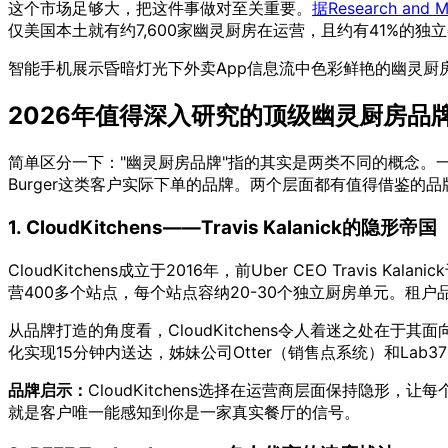
这个市场足够大，把这件事做对至关重要。
据Research and 
仅美国本土就有约7,600家幽灵厨房在运营，且约有41%的
智能手机展示昏暗灯光下外卖App信息流中色彩鲜艳的幽灵厨
2026年值得深入研究的顶级幽灵厨房品
简单区分一下："幽灵厨房品牌"指的其实是两类不同的概念。
Burger这类客户实际下单的品牌。两个层面都有值得借鉴的品
1. CloudKitchens——Travis Kalanick的隐形帝国
CloudKitchens成立于2016年，前Uber CEO Travis Kal
营400多个站点，每个站点容纳20-30个独立厨房单元。租户品牌包括Chic
从品牌打造的角度看，CloudKitchens令人着迷之处在于其
化实现15分钟内送达，姊妹公司Otter（销售点系统）和La
品牌启示：
CloudKitchens选择在运营商层面保持隐
就是客户唯一能感知到你是一家真实餐厅的信号。