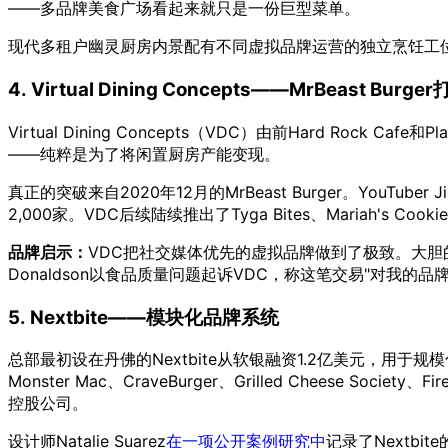
——多品牌美食广场看起来就只是一份巨型菜单。
现代多租户幽灵厨房内景配有不同虚拟品牌运营的独立烹饪工
4. Virtual Dining Concepts——MrBeast Burge
Virtual Dining Concepts（VDC）由前Hard Rock Caf
——纯粹是为了将闲置厨房产能变现。
真正的突破来自2020年12月的MrBeast Burger。YouTu
2,000家。VDC后续陆续推出了Tyga Bites、Mariah's Cookies、Pa
品牌启示：
VDC把社交媒体优先的虚拟品牌做到了极致。大胆的
Donaldson以食品质量问题起诉VDC，称这笔交易"对
5. Nextbite——模块化品牌系统
总部最初设在丹佛的Nextbite从软银融资1.2亿美元，用于规
Monster Mac、CraveBurger、Grilled Cheese Society
控股公司。
设计师Natalie Suarez
在一项公开案例研究中
记录了Nextb