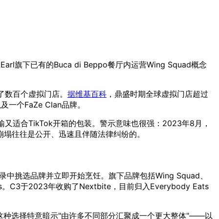
最初在Earl旗下已有的Buca di Beppo餐厅内运营Wing Squad概念
就铺到了数百个虚拟门店。
据维基百科
，鼎盛时期全球虚拟门店超过
hen以及一个FaZe Clan品牌。
适合TikTok开箱的包装。警示意味也很强：2023年8月，
，崩塌往往是公开、迅速且伴随法律纠纷的。
目录中挑选品牌并立即开始烹饪。旗下品牌包括Wing Squad、
z Tacos。C3于2023年收购了Nextbite，目前归入Everybody Eats
—这种选择特意暗示"由许多不同部分汇聚成一个更大整体"——以