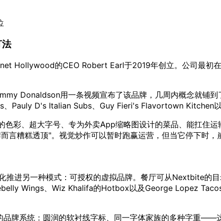
位
r打法
e和Planet Hollywood的CEO Robert Earl于2019年创立。公司
ber Jimmy Donaldson用一条视频宣布了该品牌，几周内概念
uly D's Italian Subs、Guy Fieri's Flavortown Kitc
色彩、超大字号、专为外卖App缩略图设计的菜品、能扛住运输又
我的品牌而言糟糕透顶"。视觉炒作可以暂时跑赢运营，但当它停下时
模化推进另一种模式：可授权的虚拟品牌。餐厅可从Nextbite的
、Firebelly Wings、Wiz Khalifa的Hotbox以及George Lope
ite的品牌系统：圆润的软衬线字标、同一字体家族的多种字重—