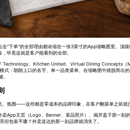
击"下单"的全部理由都浓缩在一张3英寸的App缩略图里。顶级
验，毕竟这就是客户能看到的全部。
chnology、Kitchen United、Virtual Dining Conce
同模式：朗朗上口的名字、单一品类菜单、在缩略图中跳脱而出的
键。
则
气、氛围——这些都是零成本的品牌印象，在客户翻菜单之前就
App主页（Logo、Banner、菜品照片）、揭开盖子那一
漂亮但包装平庸？外卖送达的那一刻品牌就消失了。