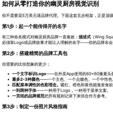
如何从零打造你的幽灵厨房视觉识别
你不需要花5万美元请品牌代理。下面这套五步框架，正是顶
第1步：起一个能传得开的名字
有三种命名模式对幽灵厨房品牌一直奏效：
描述式
（Wing Squ
必须靠Logo或品牌故事才能让人理解的名字——你的品牌名
第2步：搭建精简的品牌工具包
你需要的比你想象的更少：
一个文字标识Logo
——在外卖App使用的60×60像素头
最多2-3种颜色
——一个主色、一个点缀色、一个中性色
匹配菜单调性的色彩理念。
暖红、橙色和黄色能激发食欲
一到两种字体
——一种用于Logo，一种用于菜单文案。
一页纸的品牌规范
把所有规则记录下来供合作方参考。
第3步：制定一份照片风格指南