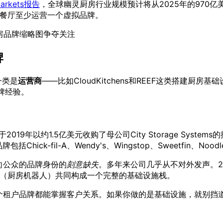
Markets报告
，全球幽灵厨房行业规模预计将从2025年的970亿美
独立餐厅至少运营一个虚拟品牌。
房品牌缩略图争夺关注
牌
一类是
运营商
——比如CloudKitchens和REEF这类搭建厨房
牌经验。
anick于2019年以约1.5亿美元收购了母公司City Storage System
k-fil-A、Wendy's、Wingstop、Sweetfin、Noodl
面向公众的品牌身份的
刻意缺失
。多年来公司几乎从不对外发声。202
b37（厨房机器人）共同构成一个完整的基础设施栈。
形，让每个租户品牌都能掌握客户关系。如果你做的是基础设施，就