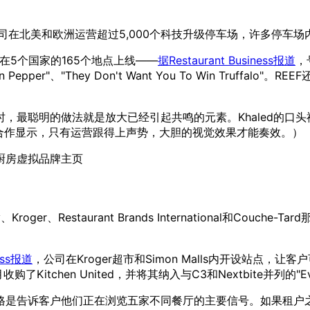
。该公司在北美和欧洲运营超过5,000个科技升级停车场，许多停
1月同时在5个国家的165个地点上线——
据Restaurant Business报道
，
mon Pepper"、"They Don't Want You To Win Truffalo"
，最聪明的做法就是放大已经引起共鸣的元素。Khaled的口
缩水的合作显示，只有运营跟得上声势，大胆的视觉效果才能奏效。）
厨房虚拟品牌主页
elity、Kroger、Restaurant Brands International和
ness报道
，公司在Kroger超市和Simon Malls内开设站
4年3月收购了Kitchen United，并将其纳入与C3和Nextbite并列的"E
格是告诉客户他们正在浏览五家不同餐厅的主要信号。如果租户