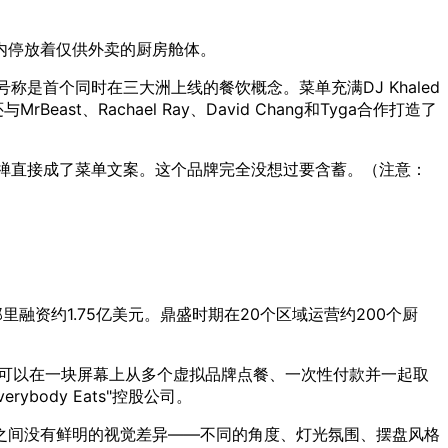
车场内停放着仅供外卖的厨房舱体。
号称是首个同时在三大洲上线的餐饮概念。菜单充满DJ Khaled
。REEF还与MrBeast、Rachael Ray、David Chang和Tyga合作打造了
头禅直接成了菜单文案。这个品牌完全没想过要含蓄。（注意：
Couche-Tard那里融资约1.75亿美元。鼎盛时期在20个区域运营约200个厨
点，让客户可以在一块屏幕上从多个虚拟品牌点餐、一次性付款并一起取
verybody Eats"控股公司。
之间没有鲜明的视觉差异——不同的角度、灯光氛围、摆盘风格