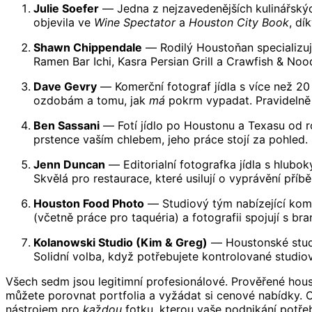
Julie Soefer
— Jedna z nejzavedenějších kulinářských
objevila ve
Wine Spectator
a
Houston City Book
, dí
Shawn Chippendale
— Rodilý Houstoňan specializujíc
Ramen Bar Ichi, Kasra Persian Grill a Crawfish & N
Dave Gevry
— Komerční fotograf jídla s více než 20
ozdobám a tomu, jak
má
pokrm vypadat. Pravidelně 
Ben Sassani
— Fotí jídlo po Houstonu a Texasu od ro
prstence vaším chlebem, jeho práce stojí za pohled.
Jenn Duncan
— Editorialní fotografka jídla s hlubo
Skvělá pro restaurace, které usilují o vyprávění příb
Houston Food Photo
— Studiový tým nabízející kome
(včetně práce pro taquéria) a fotografii spojují s b
Kolanowski Studio (Kim & Greg)
— Houstonské studio
Solidní volba, když potřebujete kontrolované studiov
Všech sedm jsou legitimní profesionálové. Prověřené hou
můžete porovnat portfolia a vyžádat si cenové nabídky. 
nástrojem pro
každou
fotku, kterou vaše podnikání potřeb