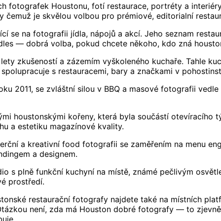
 fotografek Houstonu, fotí restaurace, portréty a interiéry
ky čemuž je skvělou volbou pro prémiové, editorialní restau
í se na fotografii jídla, nápojů a akcí. Jeho seznam restau
oodles — dobrá volba, pokud chcete někoho, kdo zná houst
 lety zkušeností a zázemím vyškoleného kuchaře. Tahle kuch
spolupracuje s restauracemi, bary a značkami v pohostinst
ku 2011, se zvláštní silou v BBQ a masové fotografii vedle 
kými houstonskými kořeny, která byla součástí otevíracího
ěhu a estetiku magazínové kvality.
rční a kreativní food fotografii se zaměřením na menu engi
randingem a designem.
 s plně funkční kuchyní na místě, známé pečlivým osvětlen
é prostředí.
stonské restaurační fotografy najdete také na místních pl
Otázkou není, zda má Houston dobré fotografy — to zjevně
uje.