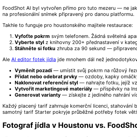
FoodShot AI byl vytvořen přímo pro tuto mezeru — ne jak
na profesionální snímek připravený pro danou platformu.
Takhle to funguje pro houstonského majitele restaurace:
Vyfoťte pokrm
svým telefonem. Žádná světelná apara
Vyberte styl
z knihovny 200+ přednastavení v kateg
Stáhněte si fotku
zhruba za 90 sekund — připravenou 
Ale
AI editor fotek jídla
jde mnohem dál než jednodotykový 
Vyměnit pozadí
— umístit svůj pokrm na růžový řezni
Přidat nebo odebrat prvky
— ozdoby, kapky omáčky,
Naklonovat referenční styl
— nahrajte fotku, jejíž vz
Vytvořit marketingové materiály
— příspěvky na In
Generovat varianty
— získejte z jediného nahrání ví
Každý placený tarif zahrnuje komerční licenci, stahování
samotný tarif Starter pokryje průběžné potřeby fotek větš
Fotograf jídla v Houstonu vs. FoodSho