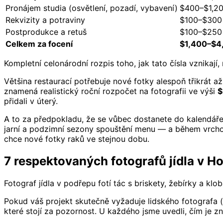
Pronájem studia (osvětlení, pozadí, vybavení)
$400–$1,2
Rekvizity a potraviny
$100–$300
Postprodukce a retuš
$100–$250
Celkem za focení
$1,400–$4
Kompletní celonárodní rozpis toho, jak tato čísla vznikají
Většina restaurací potřebuje nové fotky alespoň třikrát a
znamená realistický roční rozpočet na fotografii ve výši
$
přidali v úterý.
A to za předpokladu, že se vůbec dostanete do kalendáře. 
jarní a podzimní sezony spouštění menu — a během vrcho
chce nové fotky raků ve stejnou dobu.
7 respektovaných fotografů jídla v Hou
Fotograf jídla v podřepu fotí tác s briskety, žebírky a k
Pokud váš projekt skutečně vyžaduje lidského fotografa (
které stojí za pozornost. U každého jsme uvedli, čím je z