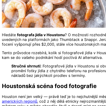
Hledáte
fotografa jídla v Houstonu
? O možnosti rozhodně
uvedených na platformách jako Thumbtack a Snappr. Jenže
focení vyšponují přes $2,000, stále více houstonských majit
Tento průvodce rozebírá, kolik si fotografové jídla v Hou
kam se do vašeho podnikání hodí poctivá AI alternativa.
Stručné shrnutí:
Fotografové jídla v Houstonu si ob
promění fotky jídla z chytrého telefonu na profesion
nákladů bez jakýchkoli prodlev s termíny.
Houstonská scéna food fotografie
Houston není jen velký — právě teď je to nejchutnější mě
amerických regionů
, což z něj dělá etnicky nejrozmanitě