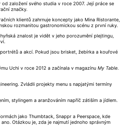
 od založení svého studia v roce 2007. Její práce se
rační značky.
račních klientů zahrnuje koncepty jako Mina Ristorante,
onskou rozmanitou gastronomickou scénu z první ruky.
yňská znalost je vidět v jeho porozumění plejtingu,
ví.
portrétů a akcí. Pokud jsou brisket, žebírka a kouřové
 týmu Uchi v roce 2012 a začínala v magazínu
My Table
.
neering. Zvládli projekty menu s napjatými termíny
ím, stylingem a aranžováním napříč zátiším a jídlem.
atformách jako Thumbtack, Snappr a Peerspace, kde
 ano. Otázkou je, zda je najmutí jednoho správným