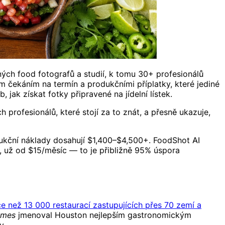
ch food fotografů a studií, k tomu 30+ profesionálů
čekáním na termín a produkčními příplatky, které jediné
 jak získat fotky připravené na jídelní lístek.
 profesionálů, které stojí za to znát, a přesně ukazuje,
dukční náklady dosahují $1,400–$4,500+. FoodShot AI
d, už od $15/měsíc — to je přibližně 95% úspora
ce než 13 000 restaurací zastupujících přes 70 zemí a
imes
jmenoval Houston nejlepším gastronomickým