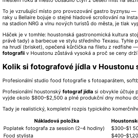
městem roku a město obsadilo čtyři z deseti míst na se
To je vzrušující místo pro provozování gastro byznysu — 
raky u Bellaire bojuje o stejné hladové scrollování na In
na stadion NRG a vlnu nových turistů do města, je tlak vyp
Háček je v tomhle: houstonská gastronomická kultura stoj
právě tady) a barbecue ve stylu středního Texasu. Tyhle p
na hrudí (brisket), opečená kůrčička na filetu z redfishe
fotografii
v Houstonu zůstává vysoká a proč se ceny drží 
Kolik si fotografové jídla v Houstonu
Profesionální studio food fotografie s fotoaparátem, so
Profesionální houstonský
fotograf jídla
si obvykle účtuje 
vyjde okolo $800–$2,500 a plné produkční dny mohou dosá
Tady je realistický, kompletní rozpis typického komerčníh
Nákladová položka
Houstonské
Poplatek fotografa za session (2–4 hodiny)
$300–$1 5
Food stylista
$400–$1,2