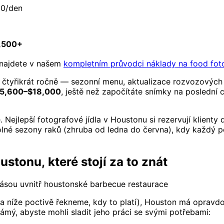
00/den
,500+
, najdete v našem
kompletním průvodci náklady na food foto
ž čtyřikrát ročně — sezonní menu, aktualizace rozvozových 
5,600–$18,000
, ještě než započítáte snímky na poslední 
Nejlepší fotografové jídla v Houstonu si rezervují klienty
lné sezony raků (zhruba od ledna do června), kdy každý 
stonu, které stojí za to znát
lobásou uvnitř houstonské barbecue restaurace
a níže poctivě řekneme, kdy to platí), Houston má opravdo
námý, abyste mohli sladit jeho práci se svými potřebami: