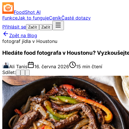
FoodShot AI
Funkce
Jak to funguje
Ceník
Časté dotazy
Přihlásit se
Začít
Začít
Zpět na Blog
fotograf jídla v Houstonu
Hledáte food fotografa v Houstonu? Vyzkoušejte 
Ali Tanis
16. června 2026
15 min čtení
Sdílet: