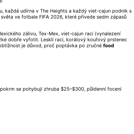
y.
u, každá udírna v The Heights a každý viet-cajun podnik s
m světa ve fotbale FIFA 2026, které přivede sedm zápasů
exického zálivu, Tex-Mex, viet-cajun raci (vynalezení
ké dobře vyfotit. Lesklí raci, korálový kouřový prstenec
e obtížnost je důvod, proč poptávka po zručné
food
en pokrm se pohybují zhruba $25–$300, půldenní focení