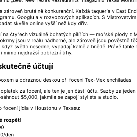
znamu „Best New Texas Restaurants" magazínu Texas Monthl
a zároveň brutálně konkurenční. Každá taquería v East End
stagramu, Googlu a v rozvozových aplikacích. S Mistrovství
adat skvěle online vyšší než kdy dřív.
í na čtyřech vizuálně bohatých pilířích — mořské plody z M
okrmy jsou v reálu nádherné, ale zároveň jsou pověstně těž
 — když světlo nesedne, vypadají kalně a hnědě. Právě tahl
i mimo nejdražší pobřežní trhy.
 skutečně účtují
ftboxem a odraznou deskou při focení Tex-Mex enchiladas
poplatek za focení, ale ten je jen částí účtu. Sazby za jed
hnout $5,000, jakmile se zapojí stylista a studio.
o focení jídla v Houstonu v Texasu:
 rozpětí
00
00/den