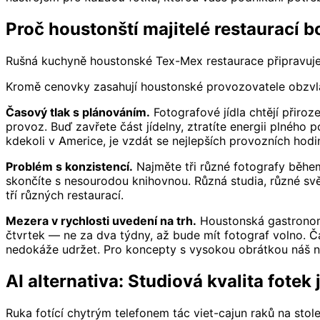
Proč houstonští majitelé restaurací boj
Rušná kuchyně houstonské Tex-Mex restaurace připravuje
Kromě cenovky zasahují houstonské provozovatele obzvláš
Časový tlak s plánováním.
Fotografové jídla chtějí přiro
provoz. Buď zavřete část jídelny, ztratíte energii plného
kdekoli v Americe, je vzdát se nejlepších provozních hodin
Problém s konzistencí.
Najměte tři různé fotografy běhe
skončíte s nesourodou knihovnou. Různá studia, různé svě
tří různých restaurací.
Mezera v rychlosti uvedení na trh.
Houstonská gastronomic
čtvrtek — ne za dva týdny, až bude mít fotograf volno. 
nedokáže udržet. Pro koncepty s vysokou obrátkou náš 
AI alternativa: Studiová kvalita fotek
Ruka fotící chytrým telefonem tác viet-cajun raků na sto