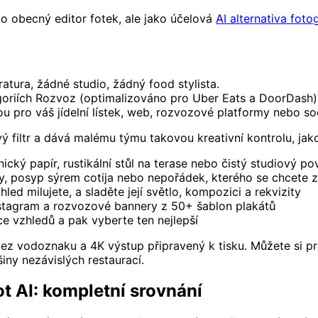
o obecný editor fotek, ale jako účelová
AI alternativa fotog
tura, žádné studio, žádný food stylista.
oriích Rozvoz (optimalizováno pro Uber Eats a DoorDash),
pro váš jídelní lístek, web, rozvozové platformy nebo soci
filtr a dává malému týmu takovou kreativní kontrolu, jakou
cký papír, rustikální stůl na terase nebo čistý studiový po
 posyp sýrem cotija nebo nepořádek, kterého se chcete z
hled milujete, a sladěte její světlo, kompozici a rekvizity
stagram a rozvozové bannery z 50+ šablon plakátů
ce vzhledů a pak vyberte ten nejlepší
 bez vodoznaku a 4K výstup připravený k tisku. Můžete si 
iny nezávislých restaurací.
t AI: kompletní srovnání