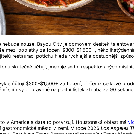
 nebude nouze. Bayou City je domovem desítek talentovaný
 mezi poplatky za focení $300–$1,500+, několikatýdenním 
elů restaurací potichu hledá rychlejší a dostupnější způsob,
stonu skutečně účtují, jmenuje sedm respektovaných místních
vykle účtují $300–$1,500+ za focení, přičemž celkové pro
ální snímky připravené na jídelní lístek zhruba za 90 sekun
sto v Americe a data to potvrzují. Houstonská oblast má
ví
jší gastronomické město v zemi. V roce 2026
Los Angeles T