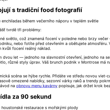
ují s tradiční food fotografií
 enchiladas během večerního náporu v teplém světle
ť tvrdě tři problémy:
zené světlo, což znamená focení v poledne nebo brzy večer
 podniku, nebo fotíte před otevřením a obětujete atmosféru
 kvůli focení reálný náklad.
m dvou let — jednoho na slavnostní otevření, jednoho na 
tlo, různé styly úprav. Váš brunch podnik v Montrose má n
ká scéna se hýbe rychle. Přidáte ve středu novou viet-caj
Časově omezené nabídky, sezonní várky raků a trendy pokrm
návod na
obnovu menu kavárny
popisuje, jak držet krok be
 jídla za 90 sekund
le houstonské restaurace s mořskými plody