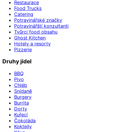
Restaurace
Food Trucks
Catering
Potravinářské značky
Potravinářští konzultanti
Tvůrci food obsahu
Ghost Kitchen
Hotely a resorty
Pizzerie
Druhy jídel
BBQ
Pivo
Chléb
Snídaně
Burgery
Burrita
Dorty
Kuřecí
Čokoláda
Koktejly