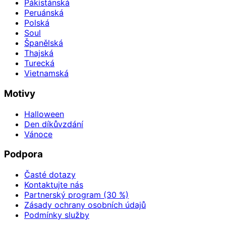
Pákistánská
Peruánská
Polská
Soul
Španělská
Thajská
Turecká
Vietnamská
Motivy
Halloween
Den díkůvzdání
Vánoce
Podpora
Časté dotazy
Kontaktujte nás
Partnerský program (30 %)
Zásady ochrany osobních údajů
Podmínky služby