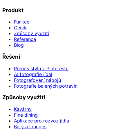
Produkt
Funkce
Ceník
Způsoby využití
Reference
Blog
Řešení
Přenos stylu z Pinterestu
AI fotografie jídel
Fotografování nápojů
Fotografie balených potravin
Způsoby využití
Kavárny
Fine dining
Aplikace pro rozvoz jídla
Bary a lounges