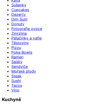
Káva
Sušenky
Cupcakes
Dezerty
Dim Sum
Donuty
Fotografie ovoce
Zmrzlina
Palačinky a vafle
Těstoviny
Pizzu
Poke Bowls
Ramen
Saláty
Sendviče
Mořské plody
Steak
Sushi
Tacos
Víno
Kuchyně