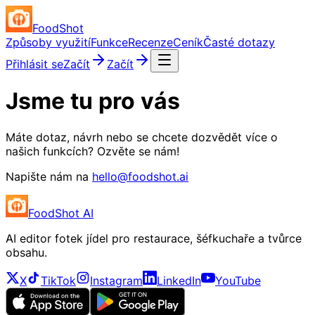
FoodShot
Způsoby využití
Funkce
Recenze
Ceník
Časté dotazy
Přihlásit se
Začít
Začít
Jsme tu pro vás
Máte dotaz, návrh nebo se chcete dozvědět více o
našich funkcích? Ozvěte se nám!
Napište nám na
hello@foodshot.ai
FoodShot AI
AI editor fotek jídel pro restaurace, šéfkuchaře a tvůrce
obsahu.
X
TikTok
Instagram
LinkedIn
YouTube