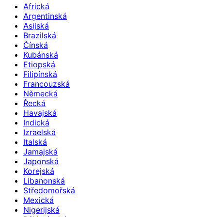
Africká
Argentinská
Asijská
Brazilská
Čínská
Kubánská
Etiopská
Filipínská
Francouzská
Německá
Řecká
Havajská
Indická
Izraelská
Italská
Jamajská
Japonská
Korejská
Libanonská
Středomořská
Mexická
Nigerijská