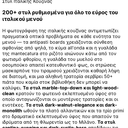
Στυλ Ιταλικής Κουζίνας
200+ στυλ ρυθμισμένα για όλο το εύρος του
ιταλικού μενού
Η φωτογράφιση της ιταλικής κουζίνας αντιμετωπίζει
πραγματικά οπτικά προβλήματα σε κάθε ενότητα του
μενού — τα antipasti boards χρειάζονται σύνθεση
αφθονίας από ψηλά, το κύμα all'onda και η γυαλάδα
της mantecatura στο ριζότο ισιώνουν κάτω από τον
φωτισμό φθορίου, η γυαλάδα του μυελού στο
οσομπούκο απαιτεί κατευθυντικό φως, οι στρώσεις
μασκαρπόνε του τιραμισού χρειάζονται καθαρή λήψη
σε διατομή, και μια αληθινή τρατορία σερβίρει 50+
πιάτα που καμία στοκ βιβλιοθήκη δεν μπορεί να
καλύψει.
Τα στυλ marble-top-down και light-wood-
clean
κρατούν το φωτεινό εκλεπτυσμένο ύφος στο
οποίο ανταγωνίζονται οι μοντέρνες τρατορίες και οι
ενοτέκες.
Τα στυλ dark-walnut-elegance και dark-
monolith
ωθούν τα πλατό αλλαντικών και τα τρίο primi
στο δραματικό εκλεπτυσμένο ύφος που απαιτούν τα
ιδρύματα από τη Φλωρεντία ως το Μιλάνο.
Τα στυλ
cantina-evening και dark-rustic-hero
αποδίδουν τις