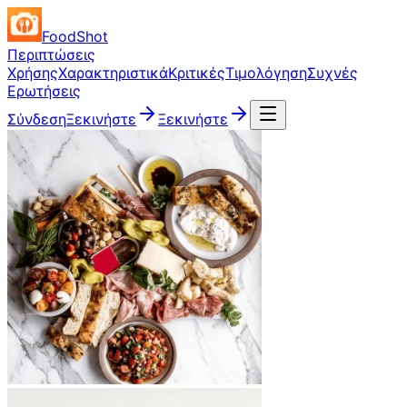
FoodShot
Περιπτώσεις
Χρήσης
Χαρακτηριστικά
Κριτικές
Τιμολόγηση
Συχνές
Ερωτήσεις
Σύνδεση
Ξεκινήστε
Ξεκινήστε