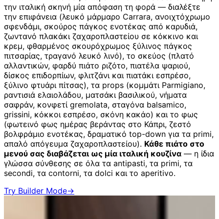
την ιταλική σκηνή μία απόφαση τη φορά — διαλέξτε
την επιφάνεια (λευκό μάρμαρο Carrara, ανοιχτόχρωμο
σφενδάμι, σκούρος πάγκος ενοτέκας από καρυδιά,
ζωντανό πλακάκι ζαχαροπλαστείου σε κόκκινο και
κρεμ, φθαρμένος σκουρόχρωμος ξύλινος πάγκος
πιτσαρίας, τραγανό λευκό λινό), το σκεύος (πλατό
αλλαντικών, φαρδύ πιάτο ριζότο, πιατέλα ψαριού,
δίσκος επιδορπίων, φλιτζάνι και πιατάκι εσπρέσο,
ξύλινο φτυάρι πίτσας), τα props (κομμάτι Parmigiano,
ραντισιά ελαιολάδου, ματσάκι βασιλικού, νήματα
σαφράν, κονφετί gremolata, σταγόνα balsamico,
grissini, κόκκοι εσπρέσο, σκόνη κακάο) και το φως
(φωτεινό φως ημέρας βεράντας στο Κάπρι, ζεστό
βολφράμιο ενοτέκας, δραματικό top-down για τα primi,
απαλό απόγευμα ζαχαροπλαστείου).
Κάθε πιάτο στο
μενού σας διαβάζεται ως μία ιταλική κουζίνα
— η ίδια
γλώσσα σύνθεσης σε όλα τα antipasti, τα primi, τα
secondi, τα contorni, τα dolci και το aperitivo.
Try Builder Mode
→