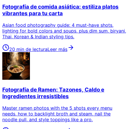
Fotografía de comida asiática: estiliza platos
vibrantes para tu carta
Asian food photography guide: 4 must-have shots,
lighting for bold colors and soups, plus dim sum, biryani,
Thai, Korean & Indian styling tips.
20 min de lectura
Leer más
Fotografía de Ramen: Tazones, Caldo e
Ingredientes irresistibles
Master ramen photos with the 5 shots every menu
needs, how to backlight broth and steam, nail the
noodle pull, and style toppings like a pro.