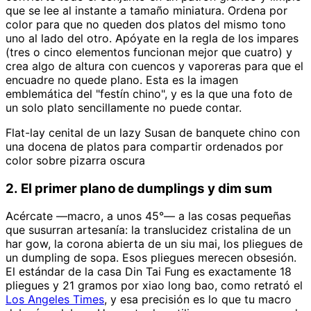
que se lee al instante a tamaño miniatura. Ordena por
color para que no queden dos platos del mismo tono
uno al lado del otro. Apóyate en la regla de los impares
(tres o cinco elementos funcionan mejor que cuatro) y
crea algo de altura con cuencos y vaporeras para que el
encuadre no quede plano. Esta es la imagen
emblemática del "festín chino", y es la que una foto de
un solo plato sencillamente no puede contar.
Flat-lay cenital de un lazy Susan de banquete chino con
una docena de platos para compartir ordenados por
color sobre pizarra oscura
2. El primer plano de dumplings y dim sum
Acércate —macro, a unos 45°— a las cosas pequeñas
que susurran artesanía: la translucidez cristalina de un
har gow, la corona abierta de un siu mai, los pliegues de
un dumpling de sopa. Esos pliegues merecen obsesión.
El estándar de la casa Din Tai Fung es exactamente 18
pliegues y 21 gramos por xiao long bao, como retrató el
Los Angeles Times
, y esa precisión es lo que tu macro