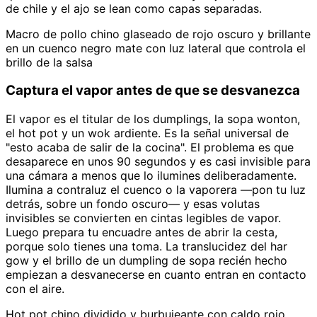
de chile y el ajo se lean como capas separadas.
Macro de pollo chino glaseado de rojo oscuro y brillante
en un cuenco negro mate con luz lateral que controla el
brillo de la salsa
Captura el vapor antes de que se desvanezca
El vapor es el titular de los dumplings, la sopa wonton,
el hot pot y un wok ardiente. Es la señal universal de
"esto acaba de salir de la cocina". El problema es que
desaparece en unos 90 segundos y es casi invisible para
una cámara a menos que lo ilumines deliberadamente.
Ilumina a contraluz el cuenco o la vaporera —pon tu luz
detrás, sobre un fondo oscuro— y esas volutas
invisibles se convierten en cintas legibles de vapor.
Luego prepara tu encuadre antes de abrir la cesta,
porque solo tienes una toma. La translucidez del har
gow y el brillo de un dumpling de sopa recién hecho
empiezan a desvanecerse en cuanto entran en contacto
con el aire.
Hot pot chino dividido y burbujeante con caldo rojo