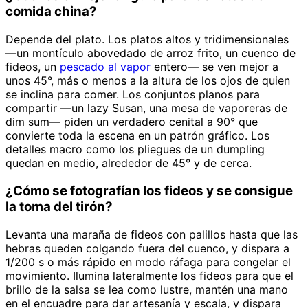
comida china?
Depende del plato. Los platos altos y tridimensionales
—un montículo abovedado de arroz frito, un cuenco de
fideos, un
pescado al vapor
entero— se ven mejor a
unos 45°, más o menos a la altura de los ojos de quien
se inclina para comer. Los conjuntos planos para
compartir —un lazy Susan, una mesa de vaporeras de
dim sum— piden un verdadero cenital a 90° que
convierte toda la escena en un patrón gráfico. Los
detalles macro como los pliegues de un dumpling
quedan en medio, alrededor de 45° y de cerca.
¿Cómo se fotografían los fideos y se consigue
la toma del tirón?
Levanta una maraña de fideos con palillos hasta que las
hebras queden colgando fuera del cuenco, y dispara a
1/200 s o más rápido en modo ráfaga para congelar el
movimiento. Ilumina lateralmente los fideos para que el
brillo de la salsa se lea como lustre, mantén una mano
en el encuadre para dar artesanía y escala, y dispara