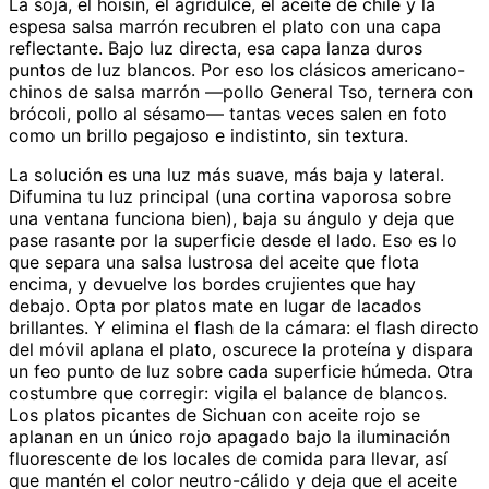
La soja, el hoisin, el agridulce, el aceite de chile y la
espesa salsa marrón recubren el plato con una capa
reflectante. Bajo luz directa, esa capa lanza duros
puntos de luz blancos. Por eso los clásicos americano-
chinos de salsa marrón —pollo General Tso, ternera con
brócoli, pollo al sésamo— tantas veces salen en foto
como un brillo pegajoso e indistinto, sin textura.
La solución es una luz más suave, más baja y lateral.
Difumina tu luz principal (una cortina vaporosa sobre
una ventana funciona bien), baja su ángulo y deja que
pase rasante por la superficie desde el lado. Eso es lo
que separa una salsa lustrosa del aceite que flota
encima, y devuelve los bordes crujientes que hay
debajo. Opta por platos mate en lugar de lacados
brillantes. Y elimina el flash de la cámara: el flash directo
del móvil aplana el plato, oscurece la proteína y dispara
un feo punto de luz sobre cada superficie húmeda. Otra
costumbre que corregir: vigila el balance de blancos.
Los platos picantes de Sichuan con aceite rojo se
aplanan en un único rojo apagado bajo la iluminación
fluorescente de los locales de comida para llevar, así
que mantén el color neutro-cálido y deja que el aceite