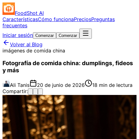
FoodShot AI
Características
Cómo funciona
Precios
Preguntas
frecuentes
Iniciar sesión
Comenzar
Comenzar
Volver al Blog
imágenes de comida china
Fotografía de comida china: dumplings, fideos
y más
Ali Tanis
20 de junio de 2026
18 min de lectura
Compartir: