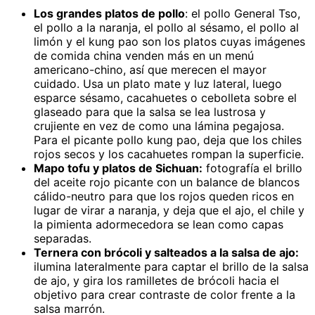
Los grandes platos de pollo
: el pollo General Tso,
el pollo a la naranja, el pollo al sésamo, el pollo al
limón y el kung pao son los platos cuyas imágenes
de comida china venden más en un menú
americano-chino, así que merecen el mayor
cuidado. Usa un plato mate y luz lateral, luego
esparce sésamo, cacahuetes o cebolleta sobre el
glaseado para que la salsa se lea lustrosa y
crujiente en vez de como una lámina pegajosa.
Para el picante pollo kung pao, deja que los chiles
rojos secos y los cacahuetes rompan la superficie.
Mapo tofu y platos de Sichuan:
fotografía el brillo
del aceite rojo picante con un balance de blancos
cálido-neutro para que los rojos queden ricos en
lugar de virar a naranja, y deja que el ajo, el chile y
la pimienta adormecedora se lean como capas
separadas.
Ternera con brócoli y salteados a la salsa de ajo:
ilumina lateralmente para captar el brillo de la salsa
de ajo, y gira los ramilletes de brócoli hacia el
objetivo para crear contraste de color frente a la
salsa marrón.