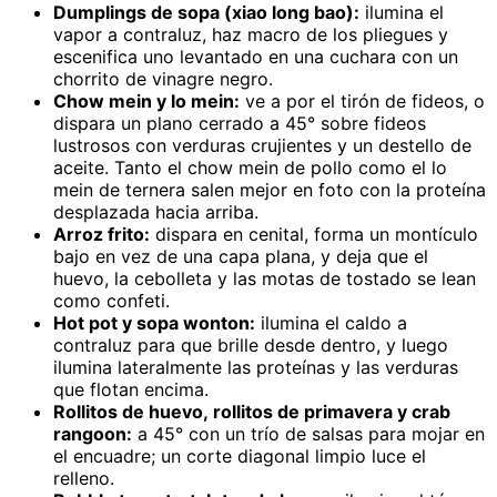
Dumplings de sopa (xiao long bao):
ilumina el
vapor a contraluz, haz macro de los pliegues y
escenifica uno levantado en una cuchara con un
chorrito de vinagre negro.
Chow mein y lo mein:
ve a por el tirón de fideos, o
dispara un plano cerrado a 45° sobre fideos
lustrosos con verduras crujientes y un destello de
aceite. Tanto el chow mein de pollo como el lo
mein de ternera salen mejor en foto con la proteína
desplazada hacia arriba.
Arroz frito:
dispara en cenital, forma un montículo
bajo en vez de una capa plana, y deja que el
huevo, la cebolleta y las motas de tostado se lean
como confeti.
Hot pot y sopa wonton:
ilumina el caldo a
contraluz para que brille desde dentro, y luego
ilumina lateralmente las proteínas y las verduras
que flotan encima.
Rollitos de huevo, rollitos de primavera y crab
rangoon:
a 45° con un trío de salsas para mojar en
el encuadre; un corte diagonal limpio luce el
relleno.