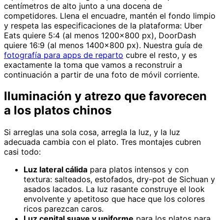
centímetros de alto junto a una docena de
competidores. Llena el encuadre, mantén el fondo limpio
y respeta las especificaciones de la plataforma: Uber
Eats quiere 5:4 (al menos 1200×800 px), DoorDash
quiere 16:9 (al menos 1400×800 px). Nuestra guía de
fotografía para apps de reparto
cubre el resto, y es
exactamente la toma que vamos a reconstruir a
continuación a partir de una foto de móvil corriente.
Iluminación y atrezo que favorecen
a los platos chinos
Si arreglas una sola cosa, arregla la luz, y la luz
adecuada cambia con el plato. Tres montajes cubren
casi todo:
Luz lateral cálida
para platos intensos y con
textura: salteados, estofados, dry-pot de Sichuan y
asados lacados. La luz rasante construye el look
envolvente y apetitoso que hace que los colores
ricos parezcan caros.
Luz cenital suave y uniforme
para los platos para