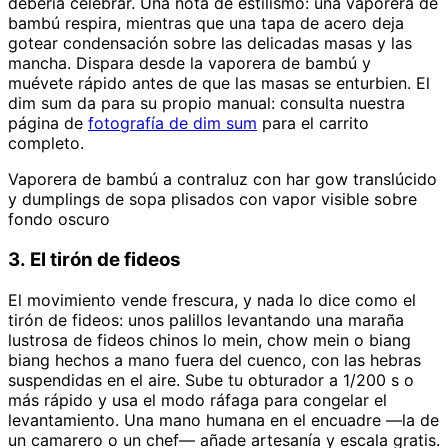
debería celebrar. Una nota de estilismo: una vaporera de
bambú respira, mientras que una tapa de acero deja
gotear condensación sobre las delicadas masas y las
mancha. Dispara desde la vaporera de bambú y
muévete rápido antes de que las masas se enturbien. El
dim sum da para su propio manual: consulta nuestra
página de
fotografía de dim sum
para el carrito
completo.
Vaporera de bambú a contraluz con har gow translúcido
y dumplings de sopa plisados con vapor visible sobre
fondo oscuro
3. El tirón de fideos
El movimiento vende frescura, y nada lo dice como el
tirón de fideos: unos palillos levantando una maraña
lustrosa de fideos chinos lo mein, chow mein o biang
biang hechos a mano fuera del cuenco, con las hebras
suspendidas en el aire. Sube tu obturador a 1/200 s o
más rápido y usa el modo ráfaga para congelar el
levantamiento. Una mano humana en el encuadre —la de
un camarero o un chef— añade artesanía y escala gratis.