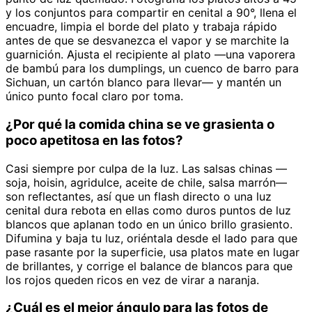
y los conjuntos para compartir en cenital a 90°, llena el
encuadre, limpia el borde del plato y trabaja rápido
antes de que se desvanezca el vapor y se marchite la
guarnición. Ajusta el recipiente al plato —una vaporera
de bambú para los dumplings, un cuenco de barro para
Sichuan, un cartón blanco para llevar— y mantén un
único punto focal claro por toma.
¿Por qué la comida china se ve grasienta o
poco apetitosa en las fotos?
Casi siempre por culpa de la luz. Las salsas chinas —
soja, hoisin, agridulce, aceite de chile, salsa marrón—
son reflectantes, así que un flash directo o una luz
cenital dura rebota en ellas como duros puntos de luz
blancos que aplanan todo en un único brillo grasiento.
Difumina y baja tu luz, oriéntala desde el lado para que
pase rasante por la superficie, usa platos mate en lugar
de brillantes, y corrige el balance de blancos para que
los rojos queden ricos en vez de virar a naranja.
¿Cuál es el mejor ángulo para las fotos de