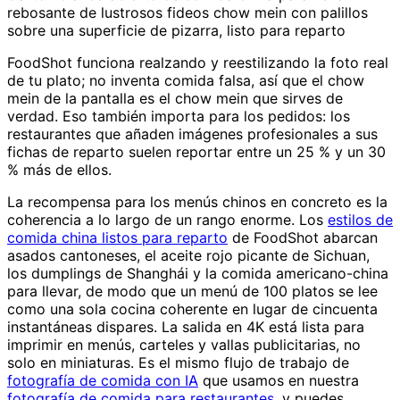
rebosante de lustrosos fideos chow mein con palillos
sobre una superficie de pizarra, listo para reparto
FoodShot funciona realzando y reestilizando la foto real
de tu plato; no inventa comida falsa, así que el chow
mein de la pantalla es el chow mein que sirves de
verdad. Eso también importa para los pedidos: los
restaurantes que añaden imágenes profesionales a sus
fichas de reparto suelen reportar entre un 25 % y un 30
% más de ellos.
La recompensa para los menús chinos en concreto es la
coherencia a lo largo de un rango enorme. Los
estilos de
comida china listos para reparto
de FoodShot abarcan
asados cantoneses, el aceite rojo picante de Sichuan,
los dumplings de Shanghái y la comida americano-china
para llevar, de modo que un menú de 100 platos se lee
como una sola cocina coherente en lugar de cincuenta
instantáneas dispares. La salida en 4K está lista para
imprimir en menús, carteles y vallas publicitarias, no
solo en miniaturas. Es el mismo flujo de trabajo de
fotografía de comida con IA
que usamos en nuestra
fotografía de comida para restaurantes
, y puedes