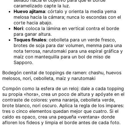
caramelizado capte la luz.
Huevo ajitama
: córtalo y orienta la media yema
melosa hacia la cámara; nunca lo escondas con el
corte hacia abajo.
Nori
: coloca la lámina en vertical contra el borde
para ganar altura.
Toques finales
: cebolleta para un verde fresco,
brotes de soja para dar volumen, menma para una
nota terrosa, narutomaki para una espiral gráfica y
maíz con mantequilla para un bol de miso de
Sapporo.
Bodegón cenital de toppings de ramen: chashu, huevos
melosos, nori, cebolleta, maíz y narutomaki
Compón como la esfera de un reloj: dale a cada topping
su propia «hora», crea un poco de altura y apóyate en el
contraste de colores: yema naranja, cebolleta verde,
brote blanco, nori oscuro. Aplica la regla de los impares:
tres o cinco elementos quedan mejor que cuatro. Si el
caldo es opaco, crea una pequeña «ventana» donde
afloren los fideos y limpia el borde antes de cada foto.