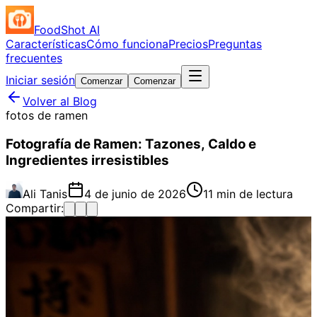
FoodShot AI
Características
Cómo funciona
Precios
Preguntas
frecuentes
Iniciar sesión
Comenzar
Comenzar
Volver al Blog
fotos de ramen
Fotografía de Ramen: Tazones, Caldo e
Ingredientes irresistibles
Ali Tanis
4 de junio de 2026
11 min de lectura
Compartir: