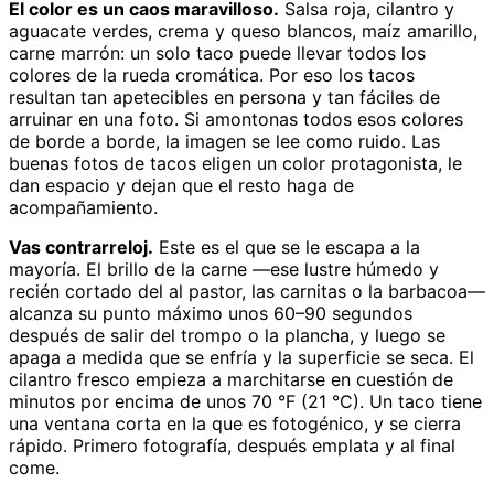
El color es un caos maravilloso.
Salsa roja, cilantro y
aguacate verdes, crema y queso blancos, maíz amarillo,
carne marrón: un solo taco puede llevar todos los
colores de la rueda cromática. Por eso los tacos
resultan tan apetecibles en persona y tan fáciles de
arruinar en una foto. Si amontonas todos esos colores
de borde a borde, la imagen se lee como ruido. Las
buenas fotos de tacos eligen un color protagonista, le
dan espacio y dejan que el resto haga de
acompañamiento.
Vas contrarreloj.
Este es el que se le escapa a la
mayoría. El brillo de la carne —ese lustre húmedo y
recién cortado del al pastor, las carnitas o la barbacoa—
alcanza su punto máximo unos 60–90 segundos
después de salir del trompo o la plancha, y luego se
apaga a medida que se enfría y la superficie se seca. El
cilantro fresco empieza a marchitarse en cuestión de
minutos por encima de unos 70 °F (21 °C). Un taco tiene
una ventana corta en la que es fotogénico, y se cierra
rápido. Primero fotografía, después emplata y al final
come.