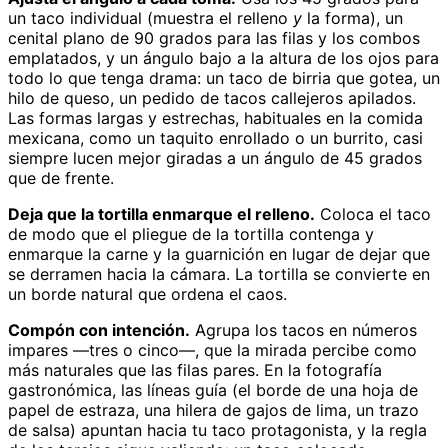
un taco individual (muestra el relleno
y
la forma), un
cenital plano de 90 grados para las filas y los combos
emplatados, y un ángulo bajo a la altura de los ojos para
todo lo que tenga drama: un taco de birria que gotea, un
hilo de queso, un pedido de tacos callejeros apilados.
Las formas largas y estrechas, habituales en la comida
mexicana, como un taquito enrollado o un burrito, casi
siempre lucen mejor giradas a un ángulo de 45 grados
que de frente.
Deja que la tortilla enmarque el relleno.
Coloca el taco
de modo que el pliegue de la tortilla contenga y
enmarque la carne y la guarnición en lugar de dejar que
se derramen hacia la cámara. La tortilla se convierte en
un borde natural que ordena el caos.
Compón con intención.
Agrupa los tacos en números
impares —tres o cinco—, que la mirada percibe como
más naturales que las filas pares. En la fotografía
gastronómica, las líneas guía (el borde de una hoja de
papel de estraza, una hilera de gajos de lima, un trazo
de salsa) apuntan hacia tu taco protagonista, y la regla