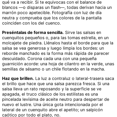
qué va a recibir. Si te equivocas con el balance de
blancos —o disparas un flash—, todas derivan hacia un
marrón poco apetecible. Fotografía con luz de día
neutra y comprueba que los colores de la pantalla
coinciden con los del cuenco.
Preséntalas de forma sencilla.
Sirve las salsas en
cuenquitos pequeños o, para las tomas estrella, en un
molcajete de piedra. Llénalos hasta el borde para que la
salsa se vea generosa y luego limpia los bordes: un
reborde manchado es la forma más rápida de parecer
descuidado. Corona cada una con una pequeña
guarnición acorde: una hoja de cilantro en la verde, unas
semillas de sésamo o un chile flotando en la macha.
Haz que brillen.
La luz a contraluz o lateral-trasera saca
el brillo que hace que una salsa parezca fresca. Si una
salsa lleva un rato reposando y la superficie se ve
apagada, el truco clásico de los estilistas es una
pincelada levísima de aceite neutro para despertar de
nuevo el lustre. Una única gota intencionada por el
lateral de un cuenquito abre el apetito; un salpicón
caótico por todo el plato, no.