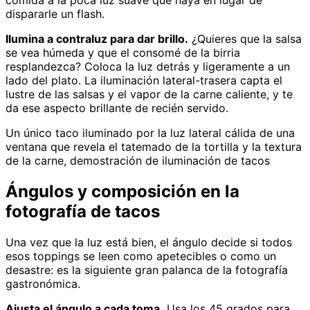
comida a la poca luz suave que haya en lugar de
dispararle un flash.
Ilumina a contraluz para dar brillo.
¿Quieres que la salsa
se vea húmeda y que el consomé de la birria
resplandezca? Coloca la luz detrás y ligeramente a un
lado del plato. La iluminación lateral-trasera capta el
lustre de las salsas y el vapor de la carne caliente, y te
da ese aspecto brillante de recién servido.
Un único taco iluminado por la luz lateral cálida de una
ventana que revela el tatemado de la tortilla y la textura
de la carne, demostración de iluminación de tacos
Ángulos y composición en la
fotografía de tacos
Una vez que la luz está bien, el ángulo decide si todos
esos toppings se leen como apetecibles o como un
desastre: es la siguiente gran palanca de la fotografía
gastronómica.
Ajusta el ángulo a cada toma.
Usa los 45 grados para