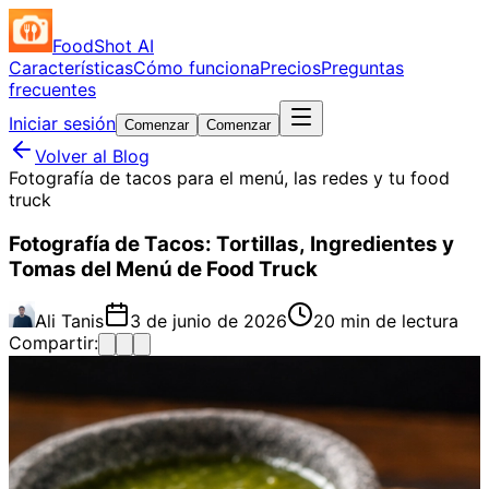
FoodShot AI
Características
Cómo funciona
Precios
Preguntas
frecuentes
Iniciar sesión
Comenzar
Comenzar
Volver al Blog
Fotografía de tacos para el menú, las redes y tu food
truck
Fotografía de Tacos: Tortillas, Ingredientes y
Tomas del Menú de Food Truck
Ali Tanis
3 de junio de 2026
20 min de lectura
Compartir: