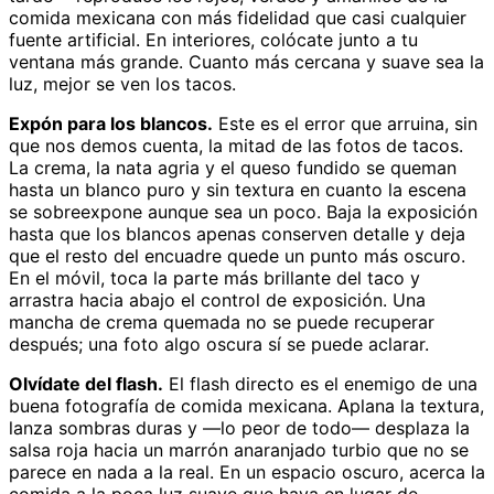
comida mexicana con más fidelidad que casi cualquier
fuente artificial. En interiores, colócate junto a tu
ventana más grande. Cuanto más cercana y suave sea la
luz, mejor se ven los tacos.
Expón para los blancos.
Este es el error que arruina, sin
que nos demos cuenta, la mitad de las fotos de tacos.
La crema, la nata agria y el queso fundido se queman
hasta un blanco puro y sin textura en cuanto la escena
se sobreexpone aunque sea un poco. Baja la exposición
hasta que los blancos apenas conserven detalle y deja
que el resto del encuadre quede un punto más oscuro.
En el móvil, toca la parte más brillante del taco y
arrastra hacia abajo el control de exposición. Una
mancha de crema quemada no se puede recuperar
después; una foto algo oscura sí se puede aclarar.
Olvídate del flash.
El flash directo es el enemigo de una
buena fotografía de comida mexicana. Aplana la textura,
lanza sombras duras y —lo peor de todo— desplaza la
salsa roja hacia un marrón anaranjado turbio que no se
parece en nada a la real. En un espacio oscuro, acerca la