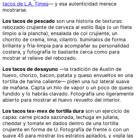
tacos de L.A. Times
— y esa autenticidad merece
mostrarse.
Los tacos de pescado
son una historia de texturas:
rebozado crujiente de cerveza al estilo Baja (o un filete
limpio a la plancha), ensalada de col crujiente, un
chorrito de crema, lima, cilantro. Ilumínalos de forma
brillante y fría-limpia para acompañar su personalidad
costera, y fotografía lo bastante cerca como para
mostrar el relieve del rebozado.
Los tacos de desayuno
—la tradición de Austin de
huevo, chorizo, bacon, patata y queso envueltos en una
tortilla de harina caliente— piden una luz lateral suave
de mañana. Capta un hilo de vapor o un poco de queso
fundido y lo habrás clavado. Fotografía uno ligeramente
abierto para mostrar el huevo revuelto del interior.
Los tacos tex-mex de tortilla dura
son un ejercicio de
capas: carne picada sazonada, lechuga en juliana,
cheddar y tomate en dados dentro de una tortilla
crujiente en forma de U. Fotografía de frente o con un
suave 45 para mostrar los estratos apilados, y vigila las