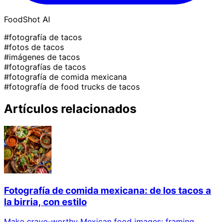
FoodShot AI
#fotografía de tacos
#fotos de tacos
#imágenes de tacos
#fotografías de tacos
#fotografía de comida mexicana
#fotografía de food trucks de tacos
Artículos relacionados
Fotografía de comida mexicana: de los tacos a
la birria, con estilo
Make crave-worthy Mexican food images: framing