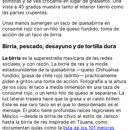
sombras y se vea crocante en lugar de grasiento. Una
vista a 45 grados muestra tanto el interior tierno como
las partes crujientes.
Unas manos sumergen un taco de quesabirria en
consomé rojo con un hilo de queso fundido, toma de
acción de un taco de birria
Birria, pescado, desayuno y de tortilla dura
La birria
es la superestrella mexicana de las redes
sociales, y con razón. La birria de res y la moda
estadounidense de la quesabirria —queso Chihuahua
fundido, grasa de chile rojo ladrillo— prácticamente
piden a gritos una toma de acción. Fotografía a la altura
de los ojos: el taco a media inmersión en una taza de
consomé rojo, o un lento hilo de queso al separarse. La
luz lateral-trasera hace que la grasa y el caldo brillen.
Este es ese raro taco en el que lo desordenado
es
el
mensaje. El plato tiene profundas raíces regionales en
México —desde la birria de chivo al estilo de Jalisco
hasta la birria de res inspirada en Tijuana, como
documentan guías como la
lista de los 101 mejores