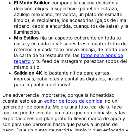
El Modo Builder
compone la escena decisión a
decisión: eliges la superficie (papel de estraza,
azulejo mexicano, terracota, un plato de esmalte
limpio), el recipiente, los accesorios (gajos de lima,
rábano, cebolla encurtida, cuenquitos de salsa) y la
iluminación.
Mis Estilos
fija un aspecto coherente en toda tu
carta y en cada local: subes tres o cuatro fotos de
referencia y cada taco nuevo encaja, de modo que
la carta de tu restaurante, las
fotos para apps de
reparto
y tu feed de Instagram parezcan todos del
mismo sitio.
Salida en 4K
lo bastante nítida para cartas
impresas, caballetes y pantallas digitales, no solo
para la pantalla del móvil.
Una advertencia importante, porque la honestidad
cuenta: esto es un
editor de fotos de comida
, no un
generador de comida. Mejora una foto real de tu taco
real: no puede inventar un plato que no cocinaste, y las
exportaciones del plan gratuito llevan marca de agua y
son para uso personal hasta que pases a un plan de
pago. Dale un punto de partida limpio y bien enfocado y