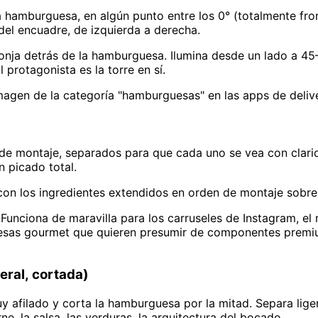
a hamburguesa, en algún punto entre los 0° (totalmente fron
del encuadre, de izquierda a derecha.
ponja detrás de la hamburguesa. Ilumina desde un lado a 45–
 protagonista es la torre en sí.
imagen de la categoría "hamburguesas" en las apps de delive
e montaje, separados para que cada uno se vea con clarida
n picado total.
con los ingredientes extendidos en orden de montaje sobre
 Funciona de maravilla para los carruseles de Instagram, el
uesas gourmet que quieren presumir de componentes premi
teral, cortada)
muy afilado y corta la hamburguesa por la mitad. Separa li
rne, la salsa, las verduras, la arquitectura del bocado.