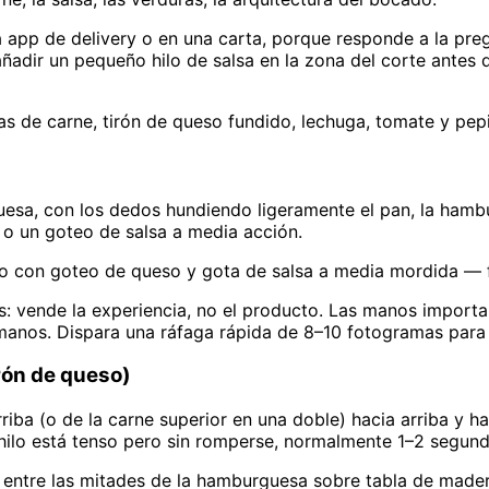
app de delivery o en una carta, porque responde a la preg
ñadir un pequeño hilo de salsa en la zona del corte antes de 
 de carne, tirón de queso fundido, lechuga, tomate y pepi
esa, con los dedos hundiendo ligeramente el pan, la hamb
so o un goteo de salsa a media acción.
con goteo de queso y gota de salsa a media mordida — f
: vende la experiencia, no el producto. Las manos importan:
manos. Dispara una ráfaga rápida de 8–10 fotogramas para 
irón de queso)
riba (o de la carne superior en una doble) hacia arriba y h
ilo está tenso pero sin romperse, normalmente 1–2 segund
o entre las mitades de la hamburguesa sobre tabla de made