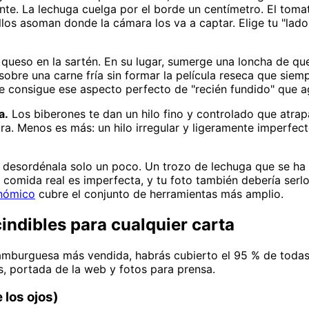
te. La lechuga cuelga por el borde un centímetro. El tomat
llos asoman donde la cámara los va a captar. Elige tu "lado
l queso en la sartén. En su lugar, sumerge una loncha de 
obre una carne fría sin formar la película reseca que siemp
 consigue ese aspecto perfecto de "recién fundido" que a
a.
Los biberones te dan un hilo fino y controlado que atrap
ara. Menos es más: un hilo irregular y ligeramente imperfe
 desordénala solo un poco. Un trozo de lechuga que se ha 
 comida real es imperfecta, y tu foto también debería serlo
onómico
cubre el conjunto de herramientas más amplio.
ndibles para cualquier carta
mburguesa más vendida, habrás cubierto el 95 % de todas 
as, portada de la web y fotos para prensa.
e los ojos)