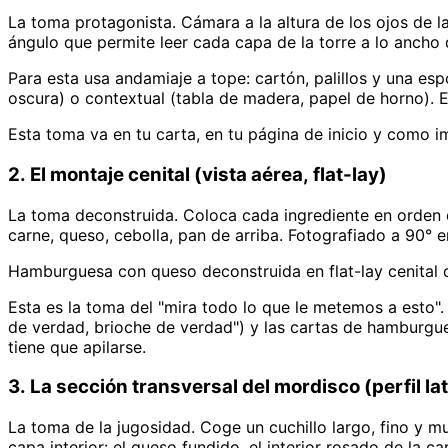
La toma protagonista. Cámara a la altura de los ojos de l
ángulo que permite leer cada capa de la torre a lo ancho 
Para esta usa andamiaje a tope: cartón, palillos y una es
oscura) o contextual (tabla de madera, papel de horno). El
Esta toma va en tu carta, en tu página de inicio y como 
2. El montaje cenital (vista aérea, flat-lay)
La toma deconstruida. Coloca cada ingrediente en orden d
carne, queso, cebolla, pan de arriba. Fotografiado a 90° e
Hamburguesa con queso deconstruida en flat-lay cenital 
Esta es la toma del "mira todo lo que le metemos a esto".
de verdad, brioche de verdad") y las cartas de hamburg
tiene que apilarse.
3. La sección transversal del mordisco (perfil la
La toma de la jugosidad. Coge un cuchillo largo, fino y 
capa interior: el queso fundido, el interior rosado de la ca