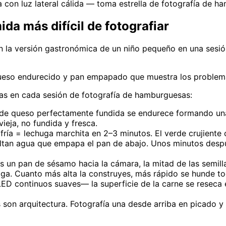
con luz lateral cálida — toma estrella de fotografía de h
da más difícil de fotografiar
n la versión gastronómica de un niño pequeño en una sesi
 queso endurecido y pan empapado que muestra los problem
ntas en cada sesión de fotografía de hamburguesas:
de queso perfectamente fundida se endurece formando una
ieja, no fundida y fresca.
fría = lechuga marchita en 2–3 minutos. El verde crujiente 
ltan agua que empapa el pan de abajo. Unos minutos despu
s un pan de sésamo hacia la cámara, la mitad de las semilla
a. Cuanto más alta la construyes, más rápido se hunde to
ED continuos suaves— la superficie de la carne se reseca
on arquitectura. Fotografía una desde arriba en picado y h