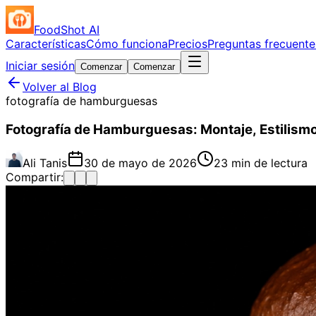
FoodShot AI
Características
Cómo funciona
Precios
Preguntas frecuente
Iniciar sesión
Comenzar
Comenzar
Volver al Blog
fotografía de hamburguesas
Fotografía de Hamburguesas: Montaje, Estilis
Ali Tanis
30 de mayo de 2026
23 min de lectura
Compartir: