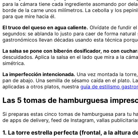
para la cámara tiene cada ingrediente asomando por delan
borde de la carne unos milímetros. La cebolla y los pepini
para que mire hacia él.
El truco del queso en agua caliente.
Olvídate de fundir e
segundos: se ablanda lo justo para caer de forma natural s
gastronómicos llevan décadas usando esta técnica porque
La salsa se pone con biberón dosificador, no con cuchar
descuidados. Aplica la salsa en el lado que mira a la cám
simétrica.
La imperfección intencionada.
Una vez montada la torre,
pan de abajo. Una semilla de sésamo caída en el plato. La
aplicadas a otros platos, nuestra
guía de estilismo gastr
Las 5 tomas de hamburguesa impresci
Si preparas estas cinco tomas de hamburguesa para tu ha
de apps de delivery, feed de Instagram, vallas publicitari
1. La torre estrella perfecta (frontal, a la altura d