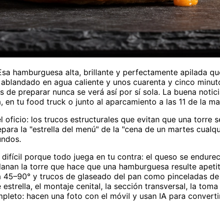
a hamburguesa alta, brillante y perfectamente apilada que
o ablandado en agua caliente y unos cuarenta y cinco minuto
de preparar nunca se verá así por sí sola. La buena notici
 en tu food truck o junto al aparcamiento a las 11 de la m
 oficio: los trucos estructurales que evitan que una torre
a la "estrella del menú" de la "cena de un martes cualquier
undos.
ifícil porque todo juega en tu contra: el queso se endurec
lanan la torre que hace que una hamburguesa resulte apeti
ida a 45–90° y trucos de glaseado del pan como pinceladas d
strella, el montaje cenital, la sección transversal, la toma
mpleto: hacen una foto con el móvil y usan IA para converti