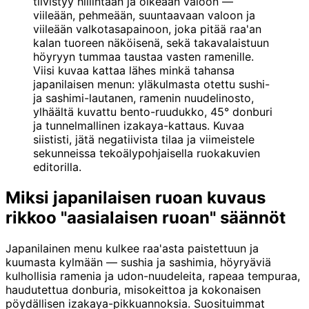
tiivistyy hillintään ja oikeaan valoon —
viileään, pehmeään, suuntaavaan valoon ja
viileään valkotasapainoon, joka pitää raa'an
kalan tuoreen näköisenä, sekä takavalaistuun
höyryyn tummaa taustaa vasten ramenille.
Viisi kuvaa kattaa lähes minkä tahansa
japanilaisen menun: yläkulmasta otettu sushi-
ja sashimi-lautanen, ramenin nuudelinosto,
ylhäältä kuvattu bento-ruudukko, 45° donburi
ja tunnelmallinen izakaya-kattaus. Kuvaa
siististi, jätä negatiivista tilaa ja viimeistele
sekunneissa tekoälypohjaisella ruokakuvien
editorilla.
Miksi japanilaisen ruoan kuvaus
rikkoo "aasialaisen ruoan" säännöt
Japanilainen menu kulkee raa'asta paistettuun ja
kuumasta kylmään — sushia ja sashimia, höyryäviä
kulhollisia ramenia ja udon-nuudeleita, rapeaa tempuraa,
haudutettua donburia, misokeittoa ja kokonaisen
pöydällisen izakaya-pikkuannoksia. Suosituimmat