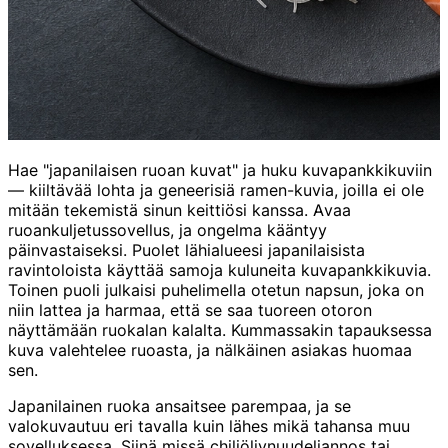
Hae "japanilaisen ruoan kuvat" ja huku kuvapankkikuviin
— kiiltävää lohta ja geneerisiä ramen-kuvia, joilla ei ole
mitään tekemistä sinun keittiösi kanssa. Avaa
ruoankuljetussovellus, ja ongelma kääntyy
päinvastaiseksi. Puolet lähialueesi japanilaisista
ravintoloista käyttää samoja kuluneita kuvapankkikuvia.
Toinen puoli julkaisi puhelimella otetun napsun, joka on
niin lattea ja harmaa, että se saa tuoreen otoron
näyttämään ruokalan kalalta. Kummassakin tapauksessa
kuva valehtelee ruoasta, ja nälkäinen asiakas huomaa
sen.
Japanilainen ruoka ansaitsee parempaa, ja se
valokuvautuu eri tavalla kuin lähes mikä tahansa muu
sovelluksessa. Siinä missä chiliöljynuudeliannos tai