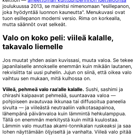
keittiön —
aineettoman kulttuuriperinnön luetteloonsa
joulukuussa 2013, se mainitsi nimenomaan "esillepanon,
joka hyödyntää luonnon kauneutta". Menukuvasi ovat
tuon esillepanon moderni versio. Rima on korkealla,
mutta säännöt ovat selkeät.
Valo on koko peli: viileä kalalle,
takavalo liemelle
Jos muutat yhden asian kuvissasi, muuta valoa. Se tekee
japanilaiselle annokselle enemmän kuin mikään lautanen,
rekvisiitta tai uusi puhelin. Jujun on siinä, että oikea valo
vaihtuu sen mukaan, mitä kulhossa on.
Viileä, pehmeä valo raa'alle kalalle.
Sushi, sashimi ja
chirashi kaipaavat pehmeää, suuntaavaa valoa —
pohjoiseen avautuvaa ikkunaa tai diffusoitua paneelia
sivulta — ja viileästä neutraaliin valkotasapainoa,
lähempänä päivänvaloa kuin lämmintä hehkulamppua.
Tällä on enemmän merkitystä kuin miltä kuulostaa.
Lämmin valo muuttaa akami-tonnikalan ruskeaksi ja saa
lohen näyttämään öljyiseltä ja vanhalta. Viileä valo pitää