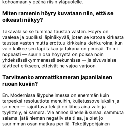
kohoamaan ylpeänä riisin yläpuolelle.
Miten ramenin höyry kuvataan niin, että se
oikeasti näkyy?
Takavalaise se tummaa taustaa vasten. Höyry on
vaaleaa ja puoliksi läpinäkyvää, joten se katoaa kirkasta
taustaa vasten mutta erottuu kirkkaina kiehkuroina, kun
valo kulkee sen läpi takaa ja takana on pimeää. Toimi
nopeasti — suurin osa höyrystä on poissa noin
yhdeksässäkymmenessä sekunnissa — ja sivuvalaise
täytteet erikseen, etteivät ne vajoa varjoon.
Tarvitsenko ammattikameran japanilaisen
ruoan kuviin?
En. Modernissa älypuhelimessa on enemmän kuin
tarpeeksi resoluutiota menuihin, kuljetussovelluksiin ja
someen — rajoittava tekijä on lähes aina valo ja
tyylittely, ei kamera. Vie annos lähelle ikkunaa, sammuta
salama, jätä hieman negatiivista tilaa, ja olet jo
suurimman osan matkaa perillä. Tekoälypohjainen