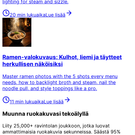
lighting for steam and sizzle.
20 min lukuaika
Lue lisää
Ramen-valokuvaus: Kulhot, liemi ja täytteet
herkullisen näköisiksi
Master ramen photos with the 5 shots every menu
needs, how to backlight broth and steam, nail the
noodle pull, and style toppings like a pro.
11 min lukuaika
Lue lisää
Muunna ruokakuvasi tekoälyllä
Liity 25,000+ ravintolan joukkoon, jotka luovat
ammattimaisia ruokakuvia sekunneissa. Säästä 95%