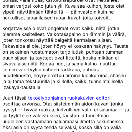
oman varjosi koko jutun yli. Kuva saa kulhon, josta olet
ylpeä, näyttämään tähteiltä — päinvastoin kuin ne
herkulliset japanilaisen ruoan kuvat, joita toivoit.
Korjattavissa olevat ongelmat ovat kaikki niitä, jotka
olemme käsitelleet. Valkotasapaino on lämmin ja väärä,
joten tonkotsu näyttää beigeltä kermaisen sijaan.
Takavaloa ei ole, joten höyry ei koskaan näkynyt. Tausta
on sekainen ruostumaton tarjoilutiski puhtaan tumman
puun sijaan, ja täytteet ovat litteitä, koska mikään ei
sivuvalaise niitä. Korjaa nuo, ja sama kulho muuttuu —
liemen väri tyyliin nähden tarkkana, puhdas
nuudelinosto, höyry erottuu aitoina kiehkuroina, chashu
ja ajitama tekstuurilla ja kiillolla, kaikki tunnelmallisella
izakaya-taustalla.
Juuri tässä
tekoälypohjainen ruokakuvien editori
osoittaa arvonsa. Otat siisteimmän aidon kuvan, jonka
pystyt — hyvää ruokaa, kelvollinen valo, ei salamaa — ja
se tyylittelee valaistuksen, taustan ja tunnelman
uudelleen vastaamaan haluamaasi ilmettä sekunneissa.
Yksi asia on syytä tehdä selväksi, koska sillä on väliä