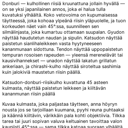
Donburi — kulhollinen riisiä kruunattuna jollain hyvällä —
on se yksi japanilainen annos, joka
ei
halua tulla
kuvatuksi ylhäältä. Koko vetovoima on kupumaisessa
täytteessä, joka kohoaa ylpeänä riisin yläpuolelle, ja tuon
korkeuden näet vain 45°:ssa, suunnilleen sen
silmälinjasta, joka kumartuu ottamaan suupalan. Gyudon
näyttää haudutetun naudan ja sipulin. Katsudon näyttää
paistetun sianlihaleikkeen vasta hyytyneeseen
kananmunaan sidottuna. Tendon näyttää uppopaistetun
tempuran rosoisen rapeuden — yleensä merenelävät tai
kausivihannekset — unadon näyttää lakatun grillatun
ankeriaan, ja chirashi-kulho näyttää siroteltua sashimia
kuin jalokiviä maustetun riisin päällä.
Katsudon-donburi-riisikulho kuvattuna 45 asteen
kulmasta, näyttää paistetun leikkeen ja kiiltävän
kananmunan riisin päällä
Kuvaa kulmasta, joka paljastaa täytteen, anna höyryn
nousta jos se tarjoillaan kuumana, pyyhi reuna puhtaaksi
ja käännä kiiltävin, värikkäin pala kohti objektiivia. Tilkka
tarea tai juuri sopivan valuva keltuainen tavoittaa valon
kauniisti 45°:ssa — sama tilkka katoaa suoraan ylhäältä.