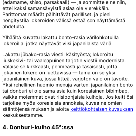
(edamame, shiso, parsakaali) — ja sommittele ne niin,
ettei kaksi samansävyistä asiaa ole vierekkäin.
Parittomat määrät päihittävät parilliset, ja pieni
hengitystila lokeroiden välissä estää sen näyttämästä
ahdetulta.
Ylhäältä kuvattu lakattu bento-rasia värilohkotuilla
lokeroilla, jotka näyttävät viisi japanilaista väriä
Lakattu jūbako-rasia viestii käsityöstä; lokeroitu
liuskekivi- tai vaaleapuinen tarjotin viestii modernista.
Valaise se kirkkaasti, pehmeästi ja tasaisesti, jotta
jokainen lokero on luettavissa — tämä on se yksi
japanilainen kuva, jossa litteä, varjoton valo on tavoite.
Yksi rehellinen huomio menuja varten: japanilainen bento
tai donburi ei ole sama asia kuin korealainen bibimbap,
vaikka molemmat ovat riisipohjaisia kulhoja. Jos keittiösi
tarjoilee myös korealaisia annoksia, kuvaa ne omien
sääntöjensä mukaan ja aloita
keittiökohtaisen kuvauksen
keskuksestamme.
4. Donburi-kulho 45°:ssa