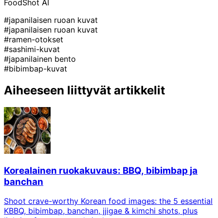
FoodShot AI
#japanilaisen ruoan kuvat
#japanilaisen ruoan kuvat
#ramen-otokset
#sashimi-kuvat
#japanilainen bento
#bibimbap-kuvat
Aiheeseen liittyvät artikkelit
Korealainen ruokakuvaus: BBQ, bibimbap ja
banchan
Shoot crave-worthy Korean food images: the 5 essential
KBBQ, bibimbap, banchan, jjigae & kimchi shots, plus