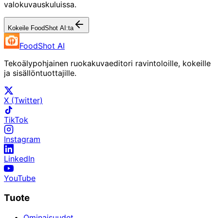
valokuvauskuluissa.
Kokeile FoodShot AI:ta
FoodShot AI
Tekoälypohjainen ruokakuvaeditori ravintoloille, kokeille
ja sisällöntuottajille.
X (Twitter)
TikTok
Instagram
LinkedIn
YouTube
Tuote
Ominaisuudet