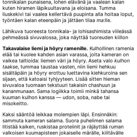
tonnikalan punaisena, lohen elävänä ja vaalean kalan
kuten hiramen läpikuultavana ja eloisana. Tumma
liuskekivi tai vaalea kellertävä puupinta alla hoitaa loput,
työntäen kalan eteenpäin ja jättäen tilaa
ma
:lle.
Lähikuva tuoreesta tonnikala- ja lohisashimista viileässä
pehmeässä sivuvalossa, joka näyttää tuoreuden kiillon
Takavalaise liemi ja höyry ramenille.
Kulhollinen ramenia
elää tai kuolee kahden asian varassa, joita kameran on
vaikea taltioida: liemen väri ja höyry. Aseta valo
kulhon
taakse
, tummaa taustaa vasten, niin liemi hehkuu
sisältäpäin ja höyry erottuu luettavina kiehkuroina sen
sijaan, että katoaisi tyhjyyteen. Lisää sitten hieman
sivuvaloa tuomaan tekstuuri takaisin chashuun ja
kananmunaan. Sama logiikka toimii minkä tahansa
kuuman kulhon kanssa — udon, soba, nabe tai
misokeitto.
Kaksi sääntöä leikkaa molempien läpi. Ensinnäkin:
sammuta kameran salama. Suora puhelimen salama
litistää kaiken, ruskistaa proteiinit ja räjäyttää ruman
valkoisen kuumapisteen jokaiselle märälle, kiiltävälle