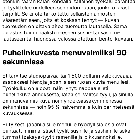
etenkin raa'an kalan kohdalla: tällainen työkalu parantaa
ja tyylittelee uudelleen sen aidon ruoan, jonka oikeasti
tarjoilit. Se ei ole tarkoitettu sellaisten annosten
väärentämiseen, joita et koskaan tehnyt — kuvan
tuoreuden on oltava aitoa tuoreutta lautasella. Sama
pelastus toimii haalistuneeseen sushi- tai sashimi-
lautaseen tai huonossa valossa otettuun bento-kuvaan.
Puhelinkuvasta menuvalmiiksi 90
sekunnissa
Et tarvitse studiopäivää tai 1 500 dollarin valokuvaajaa
saadaksesi hienoja japanilaisen ruoan kuvia menullesi.
Työnkulku on aidosti näin lyhyt: nappaa siisti
puhelinkuva annoksesta, lataa se, valitse tyyli, ja sinulla
on menuvalmis kuva noin yhdeksässäkymmenessä
sekunnissa — noin 95 % halvemmalla kuin perinteisessä
kuvauksessa.
Erityisesti japanilaisille menuille hyödyllisiä osia ovat
puhtaat, minimalistiset tyylit sushille ja sashimille sekä
tummat izakaya-tyylit ramenille ja pikkuannoksille.