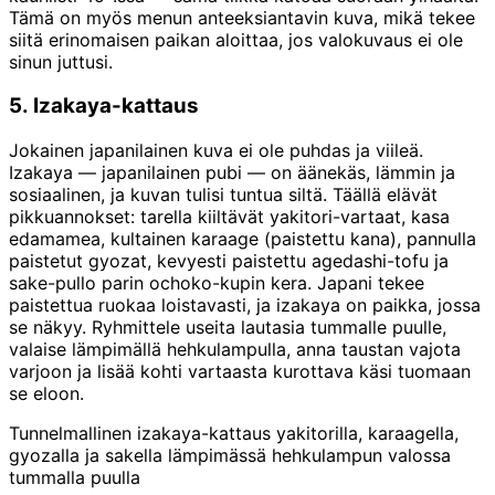
Tämä on myös menun anteeksiantavin kuva, mikä tekee
siitä erinomaisen paikan aloittaa, jos valokuvaus ei ole
sinun juttusi.
5. Izakaya-kattaus
Jokainen japanilainen kuva ei ole puhdas ja viileä.
Izakaya — japanilainen pubi — on äänekäs, lämmin ja
sosiaalinen, ja kuvan tulisi tuntua siltä. Täällä elävät
pikkuannokset: tarella kiiltävät yakitori-vartaat, kasa
edamamea, kultainen karaage (paistettu kana), pannulla
paistetut gyozat, kevyesti paistettu agedashi-tofu ja
sake-pullo parin ochoko-kupin kera. Japani tekee
paistettua ruokaa loistavasti, ja izakaya on paikka, jossa
se näkyy. Ryhmittele useita lautasia tummalle puulle,
valaise lämpimällä hehkulampulla, anna taustan vajota
varjoon ja lisää kohti vartaasta kurottava käsi tuomaan
se eloon.
Tunnelmallinen izakaya-kattaus yakitorilla, karaagella,
gyozalla ja sakella lämpimässä hehkulampun valossa
tummalla puulla