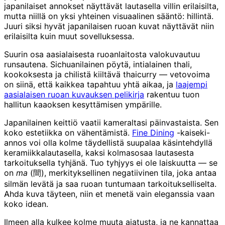
japanilaiset annokset näyttävät lautasella villin erilaisilta,
mutta niillä on yksi yhteinen visuaalinen sääntö: hillintä.
Juuri siksi hyvät japanilaisen ruoan kuvat näyttävät niin
erilaisilta kuin muut sovelluksessa.
Suurin osa aasialaisesta ruoanlaitosta valokuvautuu
runsautena. Sichuanilainen pöytä, intialainen thali,
kookoksesta ja chilistä kiiltävä thaicurry — vetovoima
on siinä, että kaikkea tapahtuu yhtä aikaa, ja
laajempi
aasialaisen ruoan kuvauksen pelikirja
rakentuu tuon
hallitun kaaoksen kesyttämisen ympärille.
Japanilainen keittiö vaatii kameraltasi päinvastaista. Sen
koko estetiikka on vähentämistä.
Fine Dining
-kaiseki-
annos voi olla kolme täydellistä suupalaa käsintehdyllä
keramiikkalautasella, kaksi kolmasosaa lautasesta
tarkoituksella tyhjänä. Tuo tyhjyys ei ole laiskuutta — se
on
ma
(間), merkityksellinen negatiivinen tila, joka antaa
silmän levätä ja saa ruoan tuntumaan tarkoitukselliselta.
Ahda kuva täyteen, niin et menetä vain eleganssia vaan
koko idean.
Ilmeen alla kulkee kolme muuta ajatusta, ja ne kannattaa