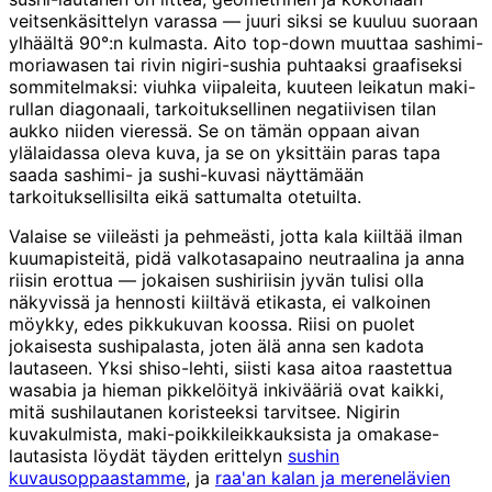
veitsenkäsittelyn varassa — juuri siksi se kuuluu suoraan
ylhäältä 90°:n kulmasta. Aito top-down muuttaa sashimi-
moriawasen tai rivin nigiri-sushia puhtaaksi graafiseksi
sommitelmaksi: viuhka viipaleita, kuuteen leikatun maki-
rullan diagonaali, tarkoituksellinen negatiivisen tilan
aukko niiden vieressä. Se on tämän oppaan aivan
ylälaidassa oleva kuva, ja se on yksittäin paras tapa
saada sashimi- ja sushi-kuvasi näyttämään
tarkoituksellisilta eikä sattumalta otetuilta.
Valaise se viileästi ja pehmeästi, jotta kala kiiltää ilman
kuumapisteitä, pidä valkotasapaino neutraalina ja anna
riisin erottua — jokaisen sushiriisin jyvän tulisi olla
näkyvissä ja hennosti kiiltävä etikasta, ei valkoinen
möykky, edes pikkukuvan koossa. Riisi on puolet
jokaisesta sushipalasta, joten älä anna sen kadota
lautaseen. Yksi shiso-lehti, siisti kasa aitoa raastettua
wasabia ja hieman pikkelöityä inkivääriä ovat kaikki,
mitä sushilautanen koristeeksi tarvitsee. Nigirin
kuvakulmista, maki-poikkileikkauksista ja omakase-
lautasista löydät täyden erittelyn
sushin
kuvausoppaastamme
, ja
raa'an kalan ja merenelävien