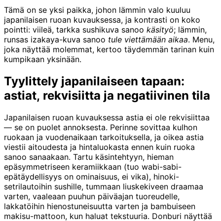
Tämä on se yksi paikka, johon lämmin valo kuuluu
japanilaisen ruoan kuvauksessa, ja kontrasti on koko
pointti: viileä, tarkka sushikuva sanoo
käsityö
; lämmin,
runsas izakaya-kuva sanoo
tule viettämään aikaa
. Menu,
joka näyttää molemmat, kertoo täydemmän tarinan kuin
kumpikaan yksinään.
Tyylittely japanilaiseen tapaan:
astiat, rekvisiitta ja negatiivinen tila
Japanilaisen ruoan kuvauksessa astia ei ole rekvisiittaa
— se on puolet annoksesta. Perinne sovittaa kulhon
ruokaan ja vuodenaikaan tarkoituksella, ja oikea astia
viestii aitoudesta ja hintaluokasta ennen kuin ruoka
sanoo sanaakaan. Tartu käsintehtyyn, hieman
epäsymmetriseen keramiikkaan (tuo wabi-sabi-
epätäydellisyys on ominaisuus, ei vika), hinoki-
setrilautoihin sushille, tummaan liuskekiveen draamaa
varten, vaaleaan puuhun päiväajan tuoreudelle,
lakkatöihin hienostuneisuutta varten ja bambuiseen
makisu-mattoon, kun haluat tekstuuria. Donburi näyttää