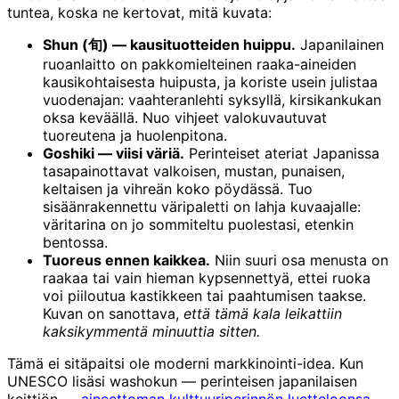
tuntea, koska ne kertovat, mitä kuvata:
Shun (旬) — kausituotteiden huippu.
Japanilainen
ruoanlaitto on pakkomielteinen raaka-aineiden
kausikohtaisesta huipusta, ja koriste usein julistaa
vuodenajan: vaahteranlehti syksyllä, kirsikankukan
oksa keväällä. Nuo vihjeet valokuvautuvat
tuoreutena ja huolenpitona.
Goshiki — viisi väriä.
Perinteiset ateriat Japanissa
tasapainottavat valkoisen, mustan, punaisen,
keltaisen ja vihreän koko pöydässä. Tuo
sisäänrakennettu väripaletti on lahja kuvaajalle:
väritarina on jo sommiteltu puolestasi, etenkin
bentossa.
Tuoreus ennen kaikkea.
Niin suuri osa menusta on
raakaa tai vain hieman kypsennettyä, ettei ruoka
voi piiloutua kastikkeen tai paahtumisen taakse.
Kuvan on sanottava,
että tämä kala leikattiin
kaksikymmentä minuuttia sitten.
Tämä ei sitäpaitsi ole moderni markkinointi-idea. Kun
UNESCO lisäsi washokun — perinteisen japanilaisen