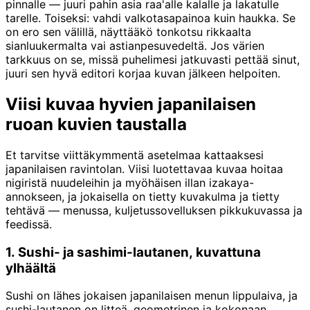
pinnalle — juuri pahin asia raa'alle kalalle ja lakatulle
tarelle. Toiseksi: vahdi valkotasapainoa kuin haukka. Se
on ero sen välillä, näyttääkö tonkotsu rikkaalta
sianluukermalta vai astianpesuvedeltä. Jos värien
tarkkuus on se, missä puhelimesi jatkuvasti pettää sinut,
juuri sen hyvä editori korjaa kuvan jälkeen helpoiten.
Viisi kuvaa hyvien japanilaisen
ruoan kuvien taustalla
Et tarvitse viittäkymmentä asetelmaa kattaaksesi
japanilaisen ravintolan. Viisi luotettavaa kuvaa hoitaa
nigiristä nuudeleihin ja myöhäisen illan izakaya-
annokseen, ja jokaisella on tietty kuvakulma ja tietty
tehtävä — menussa, kuljetussovelluksen pikkukuvassa ja
feedissä.
1. Sushi- ja sashimi-lautanen, kuvattuna
ylhäältä
Sushi on lähes jokaisen japanilaisen menun lippulaiva, ja
sushi-lautanen on litteä, geometrinen ja kokonaan