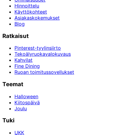
Hinnoittelu
Käyttökohteet
Asiakaskokemukset
Blog
Ratkaisut
Pinterest-tyylinsiirto
Tekoälyruokavalokuvaus
Kahvilat
Fine Dining
Ruoan toimitussovellukset
Teemat
Halloween
Kiitospäivä
Joulu
Tuki
UKK