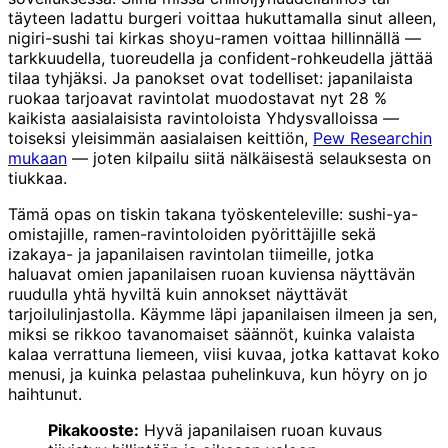
täyteen ladattu burgeri voittaa hukuttamalla sinut alleen,
nigiri-sushi tai kirkas shoyu-ramen voittaa hillinnällä —
tarkkuudella, tuoreudella ja confident-rohkeudella jättää
tilaa tyhjäksi. Ja panokset ovat todelliset: japanilaista
ruokaa tarjoavat ravintolat muodostavat nyt 28 %
kaikista aasialaisista ravintoloista Yhdysvalloissa —
toiseksi yleisimmän aasialaisen keittiön,
Pew Researchin
mukaan
— joten kilpailu siitä nälkäisestä selauksesta on
tiukkaa.
Tämä opas on tiskin takana työskenteleville: sushi-ya-
omistajille, ramen-ravintoloiden pyörittäjille sekä
izakaya- ja japanilaisen ravintolan tiimeille, jotka
haluavat omien japanilaisen ruoan kuviensa näyttävän
ruudulla yhtä hyviltä kuin annokset näyttävät
tarjoilulinjastolla. Käymme läpi japanilaisen ilmeen ja sen,
miksi se rikkoo tavanomaiset säännöt, kuinka valaista
kalaa verrattuna liemeen, viisi kuvaa, jotka kattavat koko
menusi, ja kuinka pelastaa puhelinkuva, kun höyry on jo
haihtunut.
Pikakooste:
Hyvä japanilaisen ruoan kuvaus