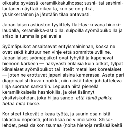
oikealta syvässä keramiikkakulhossa; sushi- tai sashimi-
lautanen näyttää oikealta, kun se on pitkä,
yksinkertainen ja jätetään tilaa antavasti.
Japanilaisen astioston tyylittely flat-lay-kuvana hinoki-
laudalla, keramiikka-astioilla, suipoilla syömäpuikoilla ja
shisolla tummalla pellavalla
Syömäpuikot ansaitsevat erityismaininnan, koska ne
ovat sekä kulttuurinen vihje että sommitteluväline.
Japanilaiset syömäpuikot ovat lyhyitä ja kapenevat
hienoon kärkeen — näkyvästi erilaisia kuin pitkät, tylpät
kiinalaiset syömäpuikot tai litteät metalliset korealaiset
— joten ne erottuvat japanilaisina kamerassa. Aseta pari
diagonaalisti kuvan poikki, niin niistä tulee johdatteleva
linja suoraan sankariin. Lepuuta niitä pienellä
keramiikkaisella hashiokilla, ja olet lisännyt
yksityiskohdan, joka hiljaa sanoo,
että tämä paikka
tietää mitä tekee.
Koristeet tekevät oikeaa työtä, ja suurin osa niistä
lakastuu nopeasti, joten lisää ne viimeiseksi. Shiso-
lehdet, pesä daikon tsumaa (noita hienoja retiisisäikeitä