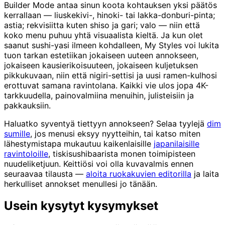
Builder Mode antaa sinun koota kohtauksen yksi päätös
kerrallaan — liuskekivi-, hinoki- tai lakka-donburi-pinta;
astia; rekvisiitta kuten shiso ja gari; valo — niin että
koko menu puhuu yhtä visuaalista kieltä. Ja kun olet
saanut sushi-yasi ilmeen kohdalleen, My Styles voi lukita
tuon tarkan estetiikan jokaiseen uuteen annokseen,
jokaiseen kausierikoisuuteen, jokaiseen kuljetuksen
pikkukuvaan, niin että nigiri-settisi ja uusi ramen-kulhosi
erottuvat samana ravintolana. Kaikki vie ulos jopa 4K-
tarkkuudella, painovalmiina menuihin, julisteisiin ja
pakkauksiin.
Haluatko syventyä tiettyyn annokseen? Selaa tyylejä
dim
sumille
, jos menusi eksyy nyytteihin, tai katso miten
lähestymistapa mukautuu kaikenlaisille
japanilaisille
ravintoloille
, tiskisushibaarista monen toimipisteen
nuudeliketjuun. Keittiösi voi olla kuvavalmis ennen
seuraavaa tilausta —
aloita ruokakuvien editorilla
ja laita
herkulliset annokset menullesi jo tänään.
Usein kysytyt kysymykset