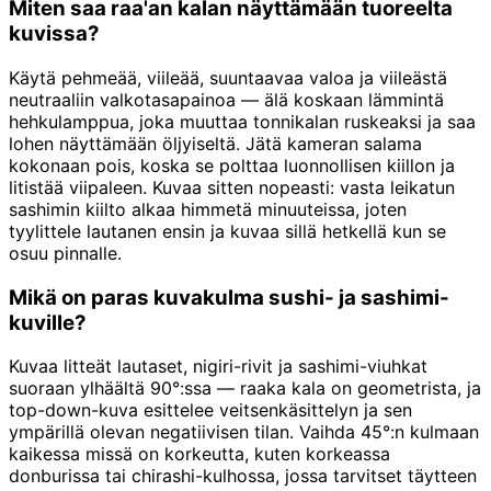
Miten saa raa'an kalan näyttämään tuoreelta
kuvissa?
Käytä pehmeää, viileää, suuntaavaa valoa ja viileästä
neutraaliin valkotasapainoa — älä koskaan lämmintä
hehkulamppua, joka muuttaa tonnikalan ruskeaksi ja saa
lohen näyttämään öljyiseltä. Jätä kameran salama
kokonaan pois, koska se polttaa luonnollisen kiillon ja
litistää viipaleen. Kuvaa sitten nopeasti: vasta leikatun
sashimin kiilto alkaa himmetä minuuteissa, joten
tyylittele lautanen ensin ja kuvaa sillä hetkellä kun se
osuu pinnalle.
Mikä on paras kuvakulma sushi- ja sashimi-
kuville?
Kuvaa litteät lautaset, nigiri-rivit ja sashimi-viuhkat
suoraan ylhäältä 90°:ssa — raaka kala on geometrista, ja
top-down-kuva esittelee veitsenkäsittelyn ja sen
ympärillä olevan negatiivisen tilan. Vaihda 45°:n kulmaan
kaikessa missä on korkeutta, kuten korkeassa
donburissa tai chirashi-kulhossa, jossa tarvitset täytteen