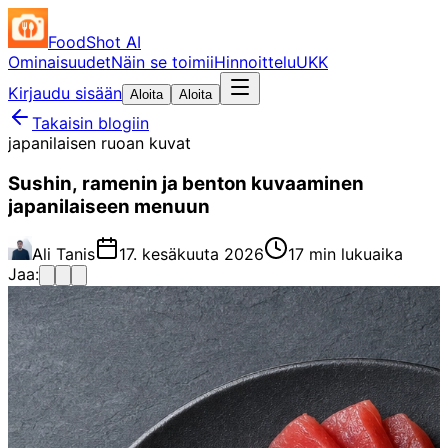
FoodShot AI
Ominaisuudet
Näin se toimii
Hinnoittelu
UKK
Kirjaudu sisään
Aloita
Aloita
Takaisin blogiin
japanilaisen ruoan kuvat
Sushin, ramenin ja benton kuvaaminen
japanilaiseen menuun
Ali Tanis
17. kesäkuuta 2026
17 min lukuaika
Jaa: