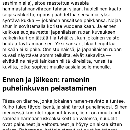
sashimin alla), aitoa raastettua wasabia
hammastahnanvihreän tahnan sijaan, huolellinen kaato
soijakastiketta, ripaus paahdettua seesamia, yksi
syötävä kukka — jokainen ansaitsee paikkansa. Nojaa
shuniin sovittamalla koriste vuodenaikaan. Ja ennen
kaikkea suojaa
ma
:ta: japanilaisen ruoan kuvauksen
vaikein kuri on jättää tila tyhjäksi, kun jokainen vaisto
huutaa täyttämään sen. Yksi sankari, tilaa hengittää,
mikään ei kilpaile. Onnistu näissä, ja japanilaisen ruoan
kuvasi näyttävät sommitelluilta, eivät sekavilta —
eivätkä ne näytä lainkaan niiltä kiireisiltä, runsailta
kuvilta, jotka sopivat muulle aasialaiselle menulle.
Ennen ja jälkeen: ramenin
puhelinkuvan pelastaminen
Tässä on tilanne, jonka jokainen ramen-ravintola tuntee.
Kulho tulee täydellisenä, ja sinä tartut puhelimeesi. Siihen
mennessä kun olet rajannut kuvan, liemi on muuttunut
samean harmaanruskeaksi keittiön valoissa, nuudelit
ovat painuneet ja veltostuneet ja höyry on aikaa sitten
poissa. Pahempaa, kattoloisteputket ovat heittäneet