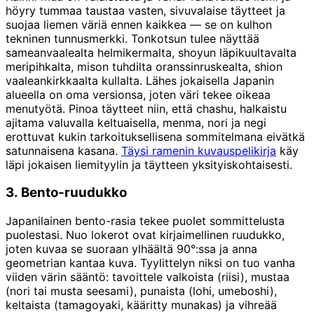
höyry tummaa taustaa vasten, sivuvalaise täytteet ja
suojaa liemen väriä ennen kaikkea — se on kulhon
tekninen tunnusmerkki. Tonkotsun tulee näyttää
sameanvaalealta helmikermalta, shoyun läpikuultavalta
meripihkalta, mison tuhdilta oranssinruskealta, shion
vaaleankirkkaalta kullalta. Lähes jokaisella Japanin
alueella on oma versionsa, joten väri tekee oikeaa
menutyötä. Pinoa täytteet niin, että chashu, halkaistu
ajitama valuvalla keltuaisella, menma, nori ja negi
erottuvat kukin tarkoituksellisena sommitelmana eivätkä
satunnaisena kasana.
Täysi ramenin kuvauspelikirja
käy
läpi jokaisen liemityylin ja täytteen yksityiskohtaisesti.
3. Bento-ruudukko
Japanilainen bento-rasia tekee puolet sommittelusta
puolestasi. Nuo lokerot ovat kirjaimellinen ruudukko,
joten kuvaa se suoraan ylhäältä 90°:ssa ja anna
geometrian kantaa kuva. Tyylittelyn niksi on tuo vanha
viiden värin sääntö: tavoittele valkoista (riisi), mustaa
(nori tai musta seesami), punaista (lohi, umeboshi),
keltaista (tamagoyaki, kääritty munakas) ja vihreää