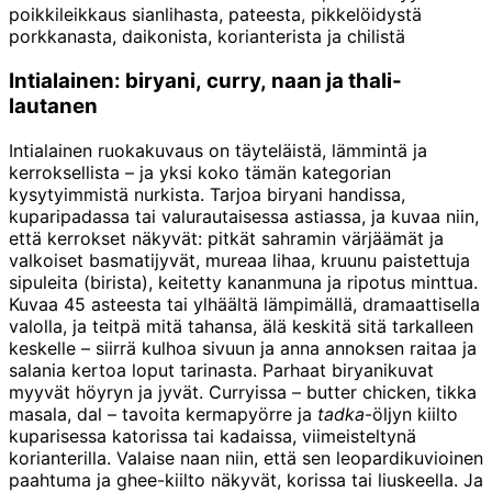
poikkileikkaus sianlihasta, pateesta, pikkelöidystä
porkkanasta, daikonista, korianterista ja chilistä
Intialainen: biryani, curry, naan ja thali-
lautanen
Intialainen ruokakuvaus on täyteläistä, lämmintä ja
kerroksellista – ja yksi koko tämän kategorian
kysytyimmistä nurkista. Tarjoa biryani handissa,
kuparipadassa tai valurautaisessa astiassa, ja kuvaa niin,
että kerrokset näkyvät: pitkät sahramin värjäämät ja
valkoiset basmatijyvät, mureaa lihaa, kruunu paistettuja
sipuleita (birista), keitetty kananmuna ja ripotus minttua.
Kuvaa 45 asteesta tai ylhäältä lämpimällä, dramaattisella
valolla, ja teitpä mitä tahansa, älä keskitä sitä tarkalleen
keskelle – siirrä kulhoa sivuun ja anna annoksen raitaa ja
salania kertoa loput tarinasta. Parhaat biryanikuvat
myyvät höyryn ja jyvät. Curryissa – butter chicken, tikka
masala, dal – tavoita kermapyörre ja
tadka
-öljyn kiilto
kuparisessa katorissa tai kadaissa, viimeisteltynä
korianterilla. Valaise naan niin, että sen leopardikuvioinen
paahtuma ja ghee-kiilto näkyvät, korissa tai liuskeella. Ja