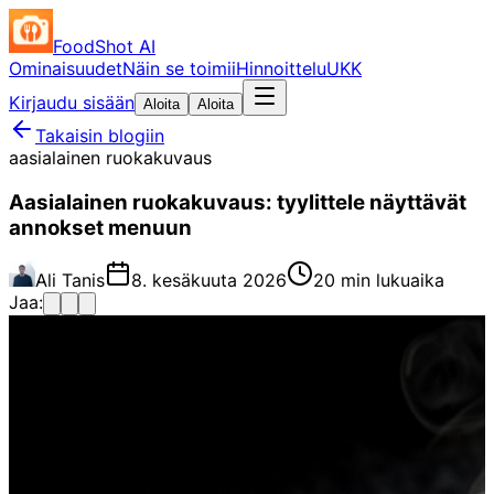
FoodShot AI
Ominaisuudet
Näin se toimii
Hinnoittelu
UKK
Kirjaudu sisään
Aloita
Aloita
Takaisin blogiin
aasialainen ruokakuvaus
Aasialainen ruokakuvaus: tyylittele näyttävät
annokset menuun
Ali Tanis
8. kesäkuuta 2026
20 min lukuaika
Jaa: