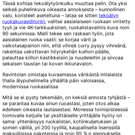
Tässä kohtaa tekoälytyönkulku muuttaa pelin. Ota yksi
selkeä puhelinkuva oikeasta annoksesta – kunnollinen
valo, koristeet aseteltuna – lataa se sitten
tekoälyn
ruokakuvaeditoriin
, valitse aasialaiseen ruokaan viritetty
tyyli ja vie 4K-tarkkuuksinen, ruokalistavalmis kuva noin
90 sekunnissa. Malli tekee sen raskaan työn, jota
aasialainen ruoka vaatii: se korjaa värit ja
valkotasapainon niin, että vihreä curry pysyy vihreänä,
rakentaa uskottavan höyrykehän kulhon päälle,
palauttaa kiillon kastikkeisiin ja nuudeleihin ja siivoaa
sekaisen taustan tai kovan ikkunavalon.
Ravintolan omistaja kuvaamassa värikästä intialaista
thalia älypuhelimella ylhäältä päin valoisassa,
modernissa ruokasalissa
Mitä se ei pysty tekemään, on keksiä annosta tyhjästä –
se parantaa kuvaa
sinun
ruoastasi, joten otos alkaa
edelleen oikeasta lautasestasi. Monessa toimipisteessä
toimivalle ketjulle tai yksittäiselle yrittäjälle hyöty on
sama: yhtenäisyys ruokalistan, kotiinkuljetuksen ja
somen välillä, yli 200 tyylillä, kaupallisella lisenssillä
maksullisissa paketeissa ja noin 95 %:n alennuksella