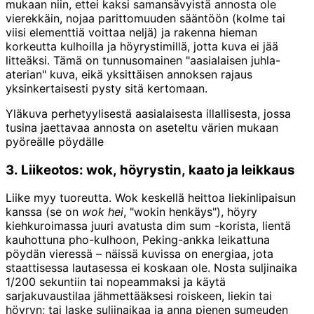
mukaan niin, ettei kaksi samansävyistä annosta ole
vierekkäin, nojaa parittomuuden sääntöön (kolme tai
viisi elementtiä voittaa neljä) ja rakenna hieman
korkeutta kulhoilla ja höyrystimillä, jotta kuva ei jää
litteäksi. Tämä on tunnusomainen "aasialaisen juhla-
aterian" kuva, eikä yksittäisen annoksen rajaus
yksinkertaisesti pysty sitä kertomaan.
Yläkuva perhetyylisestä aasialaisesta illallisesta, jossa
tusina jaettavaa annosta on aseteltu värien mukaan
pyöreälle pöydälle
3. Liikeotos: wok, höyrystin, kaato ja leikkaus
Liike myy tuoreutta. Wok keskellä heittoa liekinlipaisun
kanssa (se on
wok hei
, "wokin henkäys"), höyry
kiehkuroimassa juuri avatusta dim sum -korista, lientä
kauhottuna pho-kulhoon, Peking-ankka leikattuna
pöydän vieressä – näissä kuvissa on energiaa, jota
staattisessa lautasessa ei koskaan ole. Nosta suljinaika
1/200 sekuntiin tai nopeammaksi ja käytä
sarjakuvaustilaa jähmettääksesi roiskeen, liekin tai
höyryn; tai laske suljinaikaa ja anna pienen sumeuden