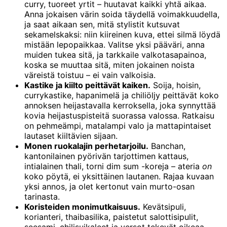
curry, tuoreet yrtit – huutavat kaikki yhtä aikaa.
Anna jokaisen värin soida täydellä voimakkuudella,
ja saat aikaan sen, mitä stylistit kutsuvat
sekamelskaksi: niin kiireinen kuva, ettei silmä löydä
mistään lepopaikkaa. Valitse yksi pääväri, anna
muiden tukea sitä, ja tarkkaile valkotasapainoa,
koska se muuttaa sitä, miten jokainen noista
väreistä toistuu – ei vain valkoisia.
Kastike ja kiilto peittävät kaiken.
Soija, hoisin,
currykastike, hapanimelä ja chiliöljy peittävät koko
annoksen heijastavalla kerroksella, joka synnyttää
kovia heijastuspisteitä suorassa valossa. Ratkaisu
on pehmeämpi, matalampi valo ja mattapintaiset
lautaset kiiltävien sijaan.
Monen ruokalajin perhetarjoilu.
Banchan,
kantonilainen pyörivän tarjottimen kattaus,
intialainen thali, torni dim sum -koreja – ateria
on
koko pöytä, ei yksittäinen lautanen. Rajaa kuvaan
yksi annos, ja olet kertonut vain murto-osan
tarinasta.
Koristeiden monimutkaisuus.
Kevätsipuli,
korianteri, thaibasilika, paistetut salottisipulit,