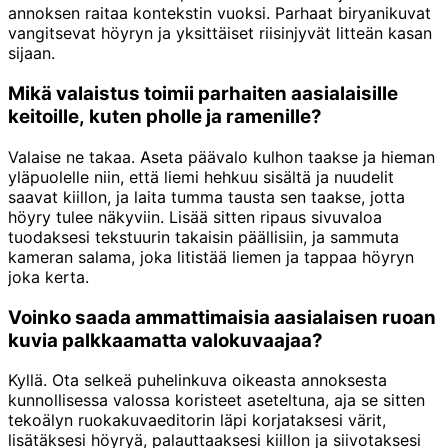
annoksen raitaa kontekstin vuoksi. Parhaat biryanikuvat
vangitsevat höyryn ja yksittäiset riisinjyvät litteän kasan
sijaan.
Mikä valaistus toimii parhaiten aasialaisille
keitoille, kuten pholle ja ramenille?
Valaise ne takaa. Aseta päävalo kulhon taakse ja hieman
yläpuolelle niin, että liemi hehkuu sisältä ja nuudelit
saavat kiillon, ja laita tumma tausta sen taakse, jotta
höyry tulee näkyviin. Lisää sitten ripaus sivuvaloa
tuodaksesi tekstuurin takaisin päällisiin, ja sammuta
kameran salama, joka litistää liemen ja tappaa höyryn
joka kerta.
Voinko saada ammattimaisia aasialaisen ruoan
kuvia palkkaamatta valokuvaajaa?
Kyllä. Ota selkeä puhelinkuva oikeasta annoksesta
kunnollisessa valossa koristeet aseteltuna, aja se sitten
tekoälyn ruokakuvaeditorin läpi korjataksesi värit,
lisätäksesi höyryä, palauttaaksesi kiillon ja siivotaksesi