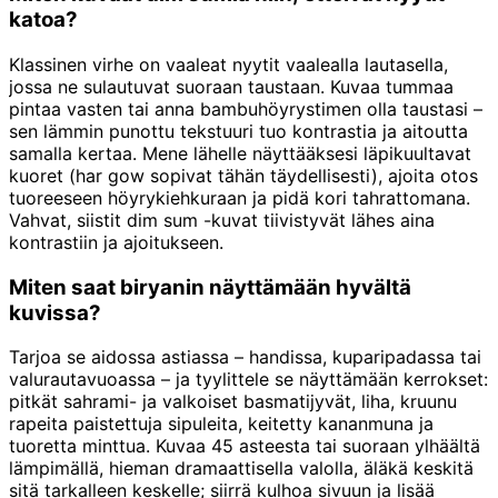
katoa?
Klassinen virhe on vaaleat nyytit vaalealla lautasella,
jossa ne sulautuvat suoraan taustaan. Kuvaa tummaa
pintaa vasten tai anna bambuhöyrystimen olla taustasi –
sen lämmin punottu tekstuuri tuo kontrastia ja aitoutta
samalla kertaa. Mene lähelle näyttääksesi läpikuultavat
kuoret (har gow sopivat tähän täydellisesti), ajoita otos
tuoreeseen höyrykiehkuraan ja pidä kori tahrattomana.
Vahvat, siistit dim sum -kuvat tiivistyvät lähes aina
kontrastiin ja ajoitukseen.
Miten saat biryanin näyttämään hyvältä
kuvissa?
Tarjoa se aidossa astiassa – handissa, kuparipadassa tai
valurautavuoassa – ja tyylittele se näyttämään kerrokset:
pitkät sahrami- ja valkoiset basmatijyvät, liha, kruunu
rapeita paistettuja sipuleita, keitetty kananmuna ja
tuoretta minttua. Kuvaa 45 asteesta tai suoraan ylhäältä
lämpimällä, hieman dramaattisella valolla, äläkä keskitä
sitä tarkalleen keskelle; siirrä kulhoa sivuun ja lisää