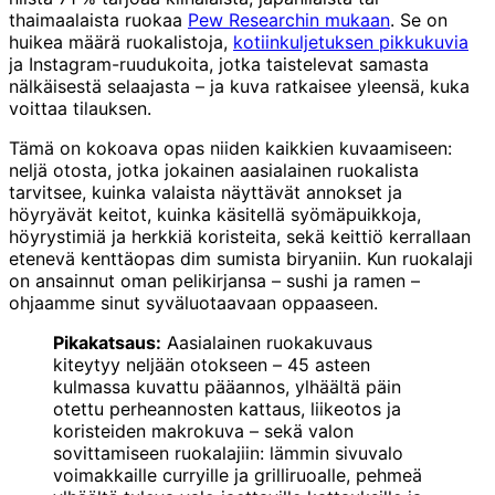
thaimaalaista ruokaa
Pew Researchin mukaan
. Se on
huikea määrä ruokalistoja,
kotiinkuljetuksen pikkukuvia
ja Instagram-ruudukoita, jotka taistelevat samasta
nälkäisestä selaajasta – ja kuva ratkaisee yleensä, kuka
voittaa tilauksen.
Tämä on kokoava opas niiden kaikkien kuvaamiseen:
neljä otosta, jotka jokainen aasialainen ruokalista
tarvitsee, kuinka valaista näyttävät annokset ja
höyryävät keitot, kuinka käsitellä syömäpuikkoja,
höyrystimiä ja herkkiä koristeita, sekä keittiö kerrallaan
etenevä kenttäopas dim sumista biryaniin. Kun ruokalaji
on ansainnut oman pelikirjansa – sushi ja ramen –
ohjaamme sinut syväluotaavaan oppaaseen.
Pikakatsaus:
Aasialainen ruokakuvaus
kiteytyy neljään otokseen – 45 asteen
kulmassa kuvattu pääannos, ylhäältä päin
otettu perheannosten kattaus, liikeotos ja
koristeiden makrokuva – sekä valon
sovittamiseen ruokalajiin: lämmin sivuvalo
voimakkaille curryille ja grilliruoalle, pehmeä