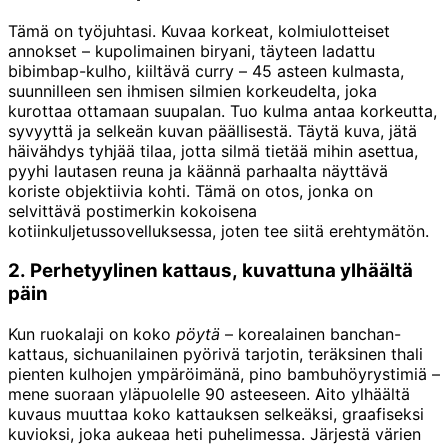
Tämä on työjuhtasi. Kuvaa korkeat, kolmiulotteiset
annokset – kupolimainen biryani, täyteen ladattu
bibimbap-kulho, kiiltävä curry – 45 asteen kulmasta,
suunnilleen sen ihmisen silmien korkeudelta, joka
kurottaa ottamaan suupalan. Tuo kulma antaa korkeutta,
syvyyttä ja selkeän kuvan päällisestä. Täytä kuva, jätä
häivähdys tyhjää tilaa, jotta silmä tietää mihin asettua,
pyyhi lautasen reuna ja käännä parhaalta näyttävä
koriste objektiivia kohti. Tämä on otos, jonka on
selvittävä postimerkin kokoisena
kotiinkuljetussovelluksessa, joten tee siitä erehtymätön.
2. Perhetyylinen kattaus, kuvattuna ylhäältä
päin
Kun ruokalaji on koko
pöytä
– korealainen banchan-
kattaus, sichuanilainen pyörivä tarjotin, teräksinen thali
pienten kulhojen ympäröimänä, pino bambuhöyrystimiä –
mene suoraan yläpuolelle 90 asteeseen. Aito ylhäältä
kuvaus muuttaa koko kattauksen selkeäksi, graafiseksi
kuvioksi, joka aukeaa heti puhelimessa. Järjestä värien