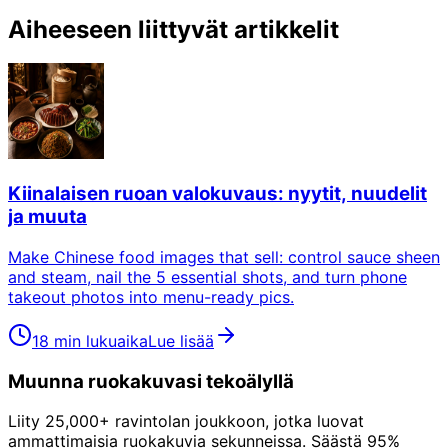
Aiheeseen liittyvät artikkelit
Kiinalaisen ruoan valokuvaus: nyytit, nuudelit
ja muuta
Make Chinese food images that sell: control sauce sheen
and steam, nail the 5 essential shots, and turn phone
takeout photos into menu-ready pics.
18 min lukuaika
Lue lisää
Muunna ruokakuvasi tekoälyllä
Liity 25,000+ ravintolan joukkoon, jotka luovat
ammattimaisia ruokakuvia sekunneissa. Säästä 95%