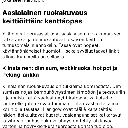
jokaiseen keittiöön.
Aasialainen ruokakuvaus
keittiöittäin: kenttäopas
Yllä olevat perusasiat ovat aasialaisen ruokakuvauksen
selkäranka, ja ne mukautuvat jokaisen keittiön
tunnusomaisiin annoksiin. Tässä ovat nopeat,
käytännönläheiset huomiot – sekä syväluotaavat linkit
silloin, kun meillä on sellaisia.
Kiinalainen: dim sum, wokkiruoka, hot pot ja
Peking-ankka
Kiinalainen ruokakuvaus on tutkielma kontrastista. Dim
sumissa nojaa bambuhöyrystimen lämpöön ja tekstuuriin
– ja muista, että vaaleat nyytit katoavat valkoiselle
lautaselle, joten kuvaa tummaa pintaa vasten tai anna
korin olla taustasi. Har gow ovat täällä kansitähtiä:
niiden läpikuultavat kuoret, vaaleanpunaiset katkaravut
ja vihreän ruohosipulin välähdys on tehty lähikuvaa
varten, ja höyrykiehkura tuoreesta korista tuo eloa.