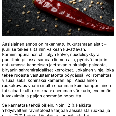
Aasialainen annos on rakennettu hukuttamaan aistit –
juuri se tekee siitä niin vaikean kuvattavan.
Karmiininpunainen chiliöljyn kalvo, nuudelisykkyrä
puolittain piilossa samean liemen alla, pyörivä tarjotin
notkumassa kahdeksan jaettavan ruokalajin painosta,
biryanin sahramiraidalliset kerrokset. Jokainen vihje, joka
tekee ruoasta vastustamatonta pöydässä, voi romahtaa
visuaaliseksi kohinaksi kameran läpi. Aasialainen
ruokakuvaus vaatii sinulta enemmän kuin hampurilainen
tai salaattikulho koskaan: enemmän värikuria, enemmän
kuvakulmia ja paljon enemmän nopeutta.
Se kannattaa tehdä oikein. Noin 12 % kaikista
Yhdysvaltain ravintoloista tarjoaa aasialaista ruokaa, ja
niistä 71 % tarjoaa kiinalaista, japanilaista tai