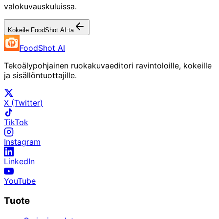
valokuvauskuluissa.
Kokeile FoodShot AI:ta
FoodShot AI
Tekoälypohjainen ruokakuvaeditori ravintoloille, kokeille
ja sisällöntuottajille.
X (Twitter)
TikTok
Instagram
LinkedIn
YouTube
Tuote