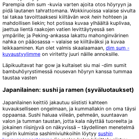
Parempia dim sum -kuvia varten ajoita otos höyryyn ja
pidä lautanen tahrattomana. Wokkiruoissa valaise sivulta
tai takaa tavoittaaksesi kiiltävän
wok hein
hohteen ja
mahdollisen liekin; hot potissa kuvaa ylhäältä kuplivaa,
jaettua lientä raakojen vatien levittäytyessä sen
ympärille; ja Peking-ankassa lakattu mahonginvärinen
nahka on pääosassa – valaise se kiiltäväksi ja kuvaa
leikkaaminen. Kun olet valmis skaalaamaan,
dim sum -
kuvaustyylimme
on viritetty juuri näille annoksille.
Läpikuultavat har gow ja kultaiset siu mai -dim sumit
bambuhöyrystimessä nousevan höyryn kanssa tummaa
taustaa vasten
Japanilainen: sushi ja ramen (syväluotaukset)
Japanilainen keittiö jakautuu siististi kahteen
kuvaukselliseen ongelmaan, ja kummallakin on oma täysi
oppaansa. Sushi haluaa viileän, pehmeän, suuntaavan
valon ja tumman taustan, jotta kala näyttää tuoreelta ja
jokainen riisinjyvä on näkyvissä – täydellinen menetelmä
nigirin kulmista sashimiviuhkoihin löytyy
sushin