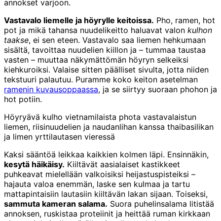
annokset varjoon.
Vastavalo liemelle ja höyrylle keitoissa.
Pho, ramen, hot
pot ja mikä tahansa nuudelikeitto haluavat valon
kulhon
taakse
, ei sen eteen. Vastavalo saa liemen hehkumaan
sisältä, tavoittaa nuudelien kiillon ja – tummaa taustaa
vasten – muuttaa näkymättömän höyryn selkeiksi
kiehkuroiksi. Valaise sitten päälliset sivulta, jotta niiden
tekstuuri palautuu. Puramme koko keiton asetelman
ramenin kuvausoppaassa
, ja se siirtyy suoraan phohon ja
hot potiin.
Höyryävä kulho vietnamilaista phota vastavalaistun
liemen, riisinuudelien ja naudanlihan kanssa thaibasilikan
ja limen yrttilautasen vieressä
Kaksi sääntöä leikkaa kaikkien kolmen läpi. Ensinnäkin,
kesytä häikäisy.
Kiiltävät aasialaiset kastikkeet
puhkeavat mielellään valkoisiksi heijastuspisteiksi –
hajauta valoa enemmän, laske sen kulmaa ja tartu
mattapintaisiin lautasiin kiiltävän lakan sijaan. Toiseksi,
sammuta kameran salama.
Suora puhelinsalama litistää
annoksen, ruskistaa proteiinit ja heittää ruman kirkkaan