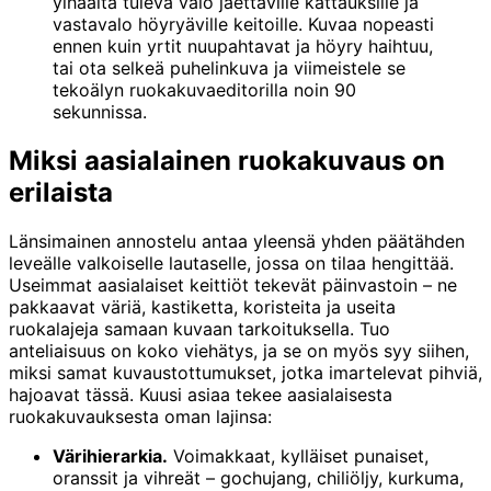
ylhäältä tuleva valo jaettaville kattauksille ja
vastavalo höyryäville keitoille. Kuvaa nopeasti
ennen kuin yrtit nuupahtavat ja höyry haihtuu,
tai ota selkeä puhelinkuva ja viimeistele se
tekoälyn ruokakuvaeditorilla noin 90
sekunnissa.
Miksi aasialainen ruokakuvaus on
erilaista
Länsimainen annostelu antaa yleensä yhden päätähden
leveälle valkoiselle lautaselle, jossa on tilaa hengittää.
Useimmat aasialaiset keittiöt tekevät päinvastoin – ne
pakkaavat väriä, kastiketta, koristeita ja useita
ruokalajeja samaan kuvaan tarkoituksella. Tuo
anteliaisuus on koko viehätys, ja se on myös syy siihen,
miksi samat kuvaustottumukset, jotka imartelevat pihviä,
hajoavat tässä. Kuusi asiaa tekee aasialaisesta
ruokakuvauksesta oman lajinsa:
Värihierarkia.
Voimakkaat, kylläiset punaiset,
oranssit ja vihreät – gochujang, chiliöljy, kurkuma,