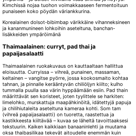
Kimchissä nojaa tuohon voimakkaaseen fermentoituun
punaiseen koko pöydän väriankkurina.
Korealainen dolsot-bibimbap värikkäine vihanneksineen
ja kananmunineen lohkoihin aseteltuna, banchan-
lisäkkeiden ympäröimänä
Thaimaalainen: curryt, pad thai ja
papaijasalaatti
Thaimaalainen ruokakuvaus on kauttaaltaan hallittua
eloisuutta. Curryissa – vihreä, punainen, massaman,
keltainen – vangitse pyörre, jossa kookosmaito kohtaa
tahnan, ja pinnalle kerääntyvän chiliöljyn kiilto; kulho
tummalla puulla saa värin hyppäämään esiin. Pad thain
määrittävät sen koristeet, joten tyylittele se harkiten:
limelohko, murskattuja maapähkinöitä, idätettyjä papuja
ja chilihiutaleita aseteltuna kameraa kohti. Som tam
(vihreä papaijasalaatti) on tuoretta, raastettua ja
kastikkeesta kiiltävää – kuvaa se läheltä tavoittaaksesi
tekstuurin. Kaiken kaikkiaan banaaninlehti ja muutama
oksa thaibasilikaa tekevät aitoudelle enemmän kuin