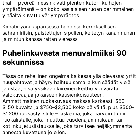
thali – pyöreä messinkivati pienten katori-kulhojen
ympäröimänä – on koko aasialaisen ruoan perimmäinen
ylhäältä kuvattu väriympyräotos.
Kanabiryani kuparisessa handissa kerroksellisen
sahramiriisin, paistettujen sipulien, keitetyn kananmunan
ja mintun kanssa raitan vieressä
Puhelinkuvasta menuvalmiiksi 90
sekunnissa
Tässä on rehellinen ongelma kaikessa yllä olevassa: yrtit
nuupahtavat ja höyry haihtuu samalla kun säädät vielä
jalustaa, eikä yksikään kiireinen keittiö voi varata
valokuvaajaa jokaiseen kausierikoisuuteen.
Ammattimainen ruokakuvaus maksaa karkeasti $50–
$150 kuvalta ja $750–$2,500 koko päivältä, plus $500–
$1,200 ruokastylistille – laskelma, joka harvoin toimii
ruokalistalle, joka muuttuu vuodenajan mukaan, tai
kotiinkuljetuslistaukselle, joka tarvitsee neljäkymmentä
annosta kuvattuna jo eilen.