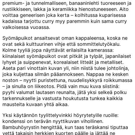
premium- ja tunnelmalliseen, banaaninlehti tuoreeseen ja
rustiikkiseen, lakka ja keramiikka hienostuneeseen. Aito
voittaa geneerisen joka kerta – kolhitussa kuparisessa
kadaissa tarjottu curry myy paremmin kuin sama curry
valkoisessa vuoassa.
Syömäpuikot ansaitsevat oman kappaleensa, koska ne
ovat sekä kulttuurinen vihje että sommittelutyökalu.
Kolme tyyliä jopa näyttävät erilaisilta kamerassa:
kiinalaiset syömäpuikot ovat pitkät ja tylpät, japanilaiset
lyhyet ja suippenevat, korealaiset litteät ja metalliset.
Aseta pari vinottain kuvan yli, niin niistä tulee johtolinja,
joka kuljettaa silmän pääannokseen. Nappaa ne kesken
noston – nyytti puristettuna, nuudelisykkyrä roikkumassa
– ja sinulla on liikeotos. Pidä vain muu kuva siistinä:
pyyhi valumat lautasen reunalta, jätä yksi selkeä polku
tarkennukselle ja vastusta houkutusta tunkea kaikkia
mausteita kuvaan yhtä aikaa.
Yksi käytännön tyylittelyvinkki höyrytetyille ruoille:
kondenssi on terävän nyyttikuvan vihollinen.
Bambuhöyrystin hengittää, kun taas teräskansi tiputtaa
vettä takaisin herkkien kuorten päälle ja jättää ne