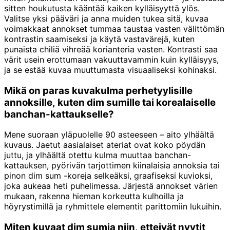
sitten houkutusta kääntää kaiken kylläisyyttä ylös.
Valitse yksi pääväri ja anna muiden tukea sitä, kuvaa
voimakkaat annokset tummaa taustaa vasten välittömän
kontrastin saamiseksi ja käytä vastavärejä, kuten
punaista chiliä vihreää korianteria vasten. Kontrasti saa
värit usein erottumaan vakuuttavammin kuin kylläisyys,
ja se estää kuvaa muuttumasta visuaaliseksi kohinaksi.
Mikä on paras kuvakulma perhetyylisille
annoksille, kuten dim sumille tai korealaiselle
banchan-kattaukselle?
Mene suoraan yläpuolelle 90 asteeseen – aito ylhäältä
kuvaus. Jaetut aasialaiset ateriat ovat koko pöydän
juttu, ja ylhäältä otettu kulma muuttaa banchan-
kattauksen, pyörivän tarjottimen kiinalaisia annoksia tai
pinon dim sum -koreja selkeäksi, graafiseksi kuvioksi,
joka aukeaa heti puhelimessa. Järjestä annokset värien
mukaan, rakenna hieman korkeutta kulhoilla ja
höyrystimillä ja ryhmittele elementit parittomiin lukuihin.
Miten kuvaat dim sumia niin, etteivät nyytit