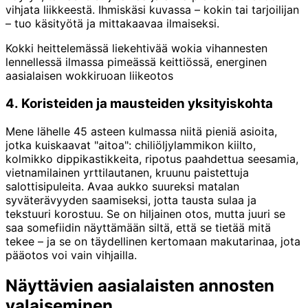
vihjata liikkeestä. Ihmiskäsi kuvassa – kokin tai tarjoilijan
– tuo käsityötä ja mittakaavaa ilmaiseksi.
Kokki heittelemässä liekehtivää wokia vihannesten
lennellessä ilmassa pimeässä keittiössä, energinen
aasialaisen wokkiruoan liikeotos
4. Koristeiden ja mausteiden yksityiskohta
Mene lähelle 45 asteen kulmassa niitä pieniä asioita,
jotka kuiskaavat "aitoa": chiliöljylammikon kiilto,
kolmikko dippikastikkeita, ripotus paahdettua seesamia,
vietnamilainen yrttilautanen, kruunu paistettuja
salottisipuleita. Avaa aukko suureksi matalan
syväterävyyden saamiseksi, jotta tausta sulaa ja
tekstuuri korostuu. Se on hiljainen otos, mutta juuri se
saa somefiidin näyttämään siltä, että se tietää mitä
tekee – ja se on täydellinen kertomaan makutarinaa, jota
pääotos voi vain vihjailla.
Näyttävien aasialaisten annosten
valaiseminen