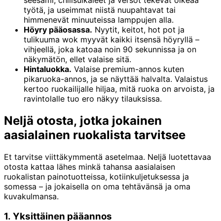
seesami, chilisuikaleet ja versot tekevät oikeaa
työtä, ja useimmat niistä nuupahtavat tai
himmenevät minuuteissa lamppujen alla.
Höyry pääosassa.
Nyytit, keitot, hot pot ja
tulikuuma wok myyvät kaikki itsensä höyryllä –
vihjeellä, joka katoaa noin 90 sekunnissa ja on
näkymätön, ellet valaise sitä.
Hintaluokka.
Valaise premium-annos kuten
pikaruoka-annos, ja se näyttää halvalta. Valaistus
kertoo ruokailijalle hiljaa, mitä ruoka on arvoista, ja
ravintolalle tuo ero näkyy tilauksissa.
Neljä otosta, jotka jokainen
aasialainen ruokalista tarvitsee
Et tarvitse viittäkymmentä asetelmaa. Neljä luotettavaa
otosta kattaa lähes minkä tahansa aasialaisen
ruokalistan painotuotteissa, kotiinkuljetuksessa ja
somessa – ja jokaisella on oma tehtävänsä ja oma
kuvakulmansa.
1. Yksittäinen pääannos