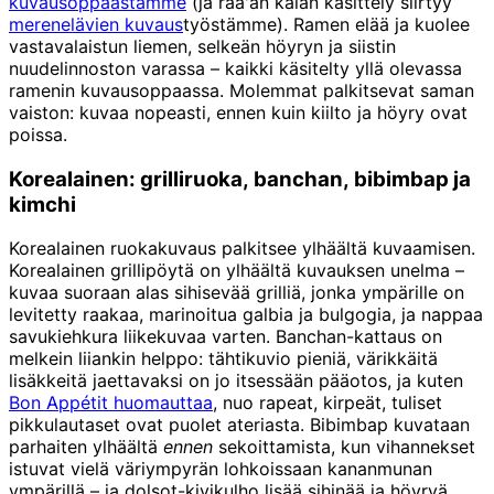
kuvausoppaastamme
(ja raa'an kalan käsittely siirtyy
merenelävien kuvaus
työstämme). Ramen elää ja kuolee
vastavalaistun liemen, selkeän höyryn ja siistin
nuudelinnoston varassa – kaikki käsitelty yllä olevassa
ramenin kuvausoppaassa. Molemmat palkitsevat saman
vaiston: kuvaa nopeasti, ennen kuin kiilto ja höyry ovat
poissa.
Korealainen: grilliruoka, banchan, bibimbap ja
kimchi
Korealainen ruokakuvaus palkitsee ylhäältä kuvaamisen.
Korealainen grillipöytä on ylhäältä kuvauksen unelma –
kuvaa suoraan alas sihisevää grilliä, jonka ympärille on
levitetty raakaa, marinoitua galbia ja bulgogia, ja nappaa
savukiehkura liikekuvaa varten. Banchan-kattaus on
melkein liiankin helppo: tähtikuvio pieniä, värikkäitä
lisäkkeitä jaettavaksi on jo itsessään pääotos, ja kuten
Bon Appétit huomauttaa
, nuo rapeat, kirpeät, tuliset
pikkulautaset ovat puolet ateriasta. Bibimbap kuvataan
parhaiten ylhäältä
ennen
sekoittamista, kun vihannekset
istuvat vielä väriympyrän lohkoissaan kananmunan
ympärillä – ja dolsot-kivikulho lisää sihinää ja höyryä.