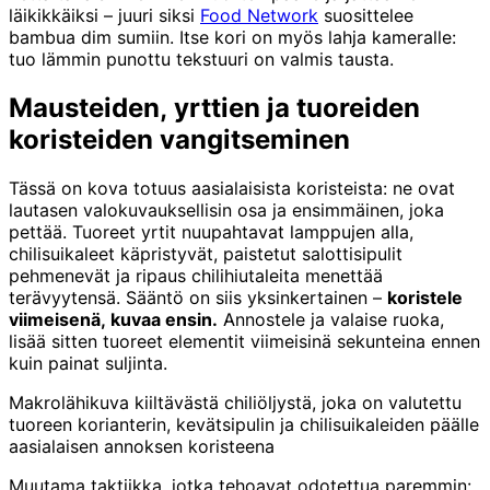
läikikkäiksi – juuri siksi
Food Network
suosittelee
bambua dim sumiin. Itse kori on myös lahja kameralle:
tuo lämmin punottu tekstuuri on valmis tausta.
Mausteiden, yrttien ja tuoreiden
koristeiden vangitseminen
Tässä on kova totuus aasialaisista koristeista: ne ovat
lautasen valokuvauksellisin osa ja ensimmäinen, joka
pettää. Tuoreet yrtit nuupahtavat lamppujen alla,
chilisuikaleet käpristyvät, paistetut salottisipulit
pehmenevät ja ripaus chilihiutaleita menettää
terävyytensä. Sääntö on siis yksinkertainen –
koristele
viimeisenä, kuvaa ensin.
Annostele ja valaise ruoka,
lisää sitten tuoreet elementit viimeisinä sekunteina ennen
kuin painat suljinta.
Makrolähikuva kiiltävästä chiliöljystä, joka on valutettu
tuoreen korianterin, kevätsipulin ja chilisuikaleiden päälle
aasialaisen annoksen koristeena
Muutama taktiikka, jotka tehoavat odotettua paremmin: