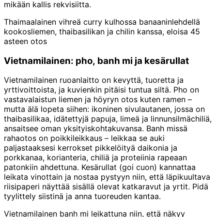
mikään kallis rekvisiitta.
Thaimaalainen vihreä curry kulhossa banaaninlehdellä
kookosliemen, thaibasilikan ja chilin kanssa, eloisa 45
asteen otos
Vietnamilainen: pho, banh mi ja kesärullat
Vietnamilainen ruoanlaitto on kevyttä, tuoretta ja
yrttivoittoista, ja kuvienkin pitäisi tuntua siltä. Pho on
vastavalaistun liemen ja höyryn otos kuten ramen –
mutta älä lopeta siihen: ikoninen sivulautanen, jossa on
thaibasilikaa, idätettyjä papuja, limeä ja linnunsilmächiliä,
ansaitsee oman yksityiskohtakuvansa. Banh missä
rahaotos on poikkileikkaus – leikkaa se auki
paljastaaksesi kerrokset pikkelöityä daikonia ja
porkkanaa, korianteria, chiliä ja proteiinia rapeaan
patonkiin ahdettuna. Kesärullat (goi cuon) kannattaa
leikata vinottain ja nostaa pystyyn niin, että läpikuultava
riisipaperi näyttää sisällä olevat katkaravut ja yrtit. Pidä
tyylittely siistinä ja anna tuoreuden kantaa.
Vietnamilainen banh mi leikattuna niin, että näkyy