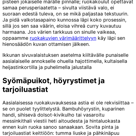
pisteen jokaiselle märälle pinnalle; ruokakoulut opettavat
samaa perusperiaatetta – sivulta viistävä valo, ei
suoraan edestä tuleva, on se mikä paljastaa tekstuurin.
Ja pidä valkotasapaino kunnossa läpi koko prosessin,
sillä jos sen saa väärin, eloisa vihreä curry kuvautuu
harmaana. Jos värien tarkkuus on sinulle vaikeaa,
oppaamme
ruokakuvien värimäärittelyyn
käy läpi sen
hienosäädön kuvan ottamisen jälkeen.
Ikkunan sivuvalaistuksen asetelma kiiltävälle punaiselle
aasialaiselle annokselle ohuella hajottimella, kultaisella
heijastinkortilla ja puhelimella jalustalla
Syömäpuikot, höyrystimet ja
tarjoiluastiat
Aasialaisessa ruokakuvauksessa astia ei ole rekvisiittaa –
se on puolet tyylittelystä. Bambuhöyrystin, kuparinen
handi, sihisevä dolsot-kivikulho tai vasaroitu
messinkithali viestii heti aitoudesta ja hintaluokasta
ennen kuin ruoka sanoo sanaakaan. Sovita pinta ja
tarjoiluastiat keittiöön: tumma liuske ja pähkinäpuu