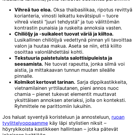
Vihreä tuo eloa.
Oksa thaibasilikaa, ripotus revittyä
korianteria, vinosti leikattu kevätsipuli – tuore
vihreä viestii "juuri tehdystä" ja tuo välittömän
kontrastin punaisia ja ruskeita annoksia vasten.
Chiliöljy ja -suikaleet tuovat väriä ja kiiltoa.
Lusikallinen chiliöljyä vedettynä pinnan yli tavoittaa
valon ja huutaa makua. Aseta se niin, että kiilto
osoittaa valonlähdettäsi kohti.
Tekstuuria paistetuista salottisipuleista ja
seesamista.
Ne tuovat rapeutta, jonka silmä voi
aistia, ja mittakaavan tunnun muuten sileälle
pinnalle.
Kolmikot kertovat tarinan.
Sarja dippikastikkeita,
vietnamilainen yrttilautanen, pieni annos nuoc
chamia – pienet tukevat elementit muuttavat
yksittäisen annoksen ateriaksi, jolla on konteksti.
Ryhmittele ne parittomiin lukuihin.
Jos haluat syventyä koristeluun ja annosteluun,
ruoan
tyylittelyoppaamme
käy läpi stylistien niksit –
höyrykikoista kastikkeen hallintaan – jotka pätevät