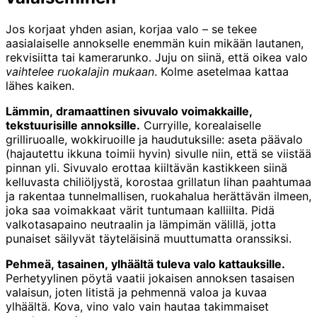
Jos korjaat yhden asian, korjaa valo – se tekee
aasialaiselle annokselle enemmän kuin mikään lautanen,
rekvisiitta tai kamerarunko. Juju on siinä, että oikea valo
vaihtelee ruokalajin mukaan
. Kolme asetelmaa kattaa
lähes kaiken.
Lämmin, dramaattinen sivuvalo voimakkaille,
tekstuurisille annoksille.
Curryille, korealaiselle
grilliruoalle, wokkiruoille ja haudutuksille: aseta päävalo
(hajautettu ikkuna toimii hyvin) sivulle niin, että se viistää
pinnan yli. Sivuvalo erottaa kiiltävän kastikkeen siinä
kelluvasta chiliöljystä, korostaa grillatun lihan paahtumaa
ja rakentaa tunnelmallisen, ruokahalua herättävän ilmeen,
joka saa voimakkaat värit tuntumaan kalliilta. Pidä
valkotasapaino neutraalin ja lämpimän välillä, jotta
punaiset säilyvät täyteläisinä muuttumatta oranssiksi.
Pehmeä, tasainen, ylhäältä tuleva valo kattauksille.
Perhetyylinen pöytä vaatii jokaisen annoksen tasaisen
valaisun, joten litistä ja pehmennä valoa ja kuvaa
ylhäältä. Kova, vino valo vain hautaa takimmaiset