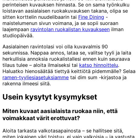
perinteisen kuvauksen hinnasta. Se on sama työnkulku
loistavan aasialaisen ruokakuvauksen takana, olipa se
sitten korttelin nuudelibaarin tai
Fine Dining
-
maistelumenun sivun voimana, ja se sopii suoraan
laajempaan
ravintolan ruokalistan kuvaukseen
ilman
studiopäivää.
Aasialainen ravintolasi voi olla kuvavalmis 90
sekunnissa. Nappaa annos, lataa se, valitse tyyli ja laita
herkullisia annoksia ruokalistallesi ennen kuin seuraava
tilaus tulee – aloita ilmaiseksi tai
katso hinnoittelu
.
Haluatko hienosäätää tiettyä keittiötä pidemmälle? Selaa
ramen-tyyliesiasetuksiamme
tai dim sum -kirjastoa ja
rakenna ilmeesi siitä.
Usein kysytyt kysymykset
Miten kuvaat aasialaista ruokaa niin, että
voimakkaat värit erottuvat?
Aloita tarkasta valkotasapainosta – se hallitsee sitä,
miten jokainen väri toistuu, ei vain valkoisia – ja vastusta