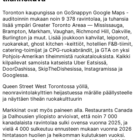
Toronton kaupungissa on GoSnappyn Google Maps -
auditoinnin mukaan noin 9 378 ravintolaa, ja tuhansia
lisää ympäri Greater Toronto Areaa — Mississauga,
Brampton, Markham, Vaughan, Richmond Hill, Oakville,
Burlington ja muut. Lisää joukkoon kahvilat, leipomot,
ruokarekat, ghost kitchen -keittiöt, hotellien F&B-tiimit,
catering-toimijat ja CPG-ruokabrändit, ja GTA on yksi
Pohjois-Amerikan tiheimmistä ruokatalouksista. Kaikki
kilpailevat samoista katseista Uber Eatsissä,
DoorDashissa, SkipTheDishesissa, Instagramissa ja
Googlessa.
Queen Street West Torontossa yöllä,
neonravintolakylttien heijastuessa märälle päällysteelle
ja näyttäen tiheän ruokakulttuurin
Markkinat ovat myös paineen alla. Restaurants Canada
ja Dalhousien yliopisto arvioivat, että noin 7 000
kanadalaista ravintolaa sulki ovensa vuonna 2025, ja
vielä 4 000 sulkeutuu ennusteen mukaan vuonna 2026
hintatason huolien ja heikomman kulutuksen vuoksi.