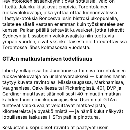
Ravintoloiden sisäänkäynnit ovat sotkuisia. Valo on
litteää. Jalankulkijat ovat empiviä. Torontolainen
ruokavalokuvaaja, joka yrittää ottaa luonnonvalossa
lifestyle-otoksia Roncesvallesin bistrosi ulkopuolella,
taistelee säätä vastaan enemmän kuin työskentelee sen
kanssa. Paikan päällä tehtävät kuvaukset, jotka tekevät
Sydneyn ja Lissabonin valokuvaajista niin tuottavia
ympäri vuoden, eivät yksinkertaisesti ole toteutettavissa
Torontossa lähes kolmasosaa vuodesta.
GTA:n matkustamisen todellisuus
Liberty Villagessa tai Junctionissa toimiva torontolainen
ruokavalokuvaaja on unelmavarauksesi — kunnes hänen
täytyy kuvata ravintolasi Mississaugassa, Markhamissa,
Vaughanissa, Oakvillessa tai Pickeringissä. 401, DVP ja
Gardiner muuttavat säännöllisesti 40 minuutin matkan
kahden tunnin ruuhkapainajaiseksi. Useimmat GTA:n
tuntevat valokuvaajat veloittavat matka-ajasta,
kilometreistä ja pysäköinnistä — ja nämä kulut näkyvät
lopullisessa laskussa HST:n päälle pinottuna.
Keskustan ulkopuoliset ravintolat päätyvät usein