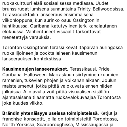
ruokakulttuuri elää sosiaalisessa mediassa. Uudet
brunssiruoat lumisena sunnuntaina Trinity-Bellwoodsissa.
Terassicocktailin lanseeraus ensimmäisenä
viikonloppuna, kun aurinko osuu Ossingtoniin
huhtikuussa. Caribana-katutyylinen jerk-kanalautanen
elokuussa. Vanhentuneet visuaalit tarkoittavat
menetettyjä varauksia.
Toronton Ossingtonin terassi kevätiltapäivän auringossa
ruokailijoineen ja cocktaileineen kausimenun
lanseerauksen kontekstissa
Kausimenujen lanseeraukset.
Terassikausi. Pride.
Caribana. Halloween. Marraskuun siirtyminen kuumien
ramenien, tukevien phojen ja voikanan aikaan. Joulun
maistelumenut, jotka pitää valokuvata ennen niiden
julkaisua. AI:n avulla voit pitää visuaalisen sisällön
ajantasaisena tilaamatta ruokavalokuvaajaa Torontosta
joka kuudes viikko.
Brändin yhtenäisyys useissa toimipisteissä.
Ketjut ja
franchise-konseptit, joilla on toimipisteitä Torontossa,
North Yorkissa, Scarboroughissa, Mississaugassa ja