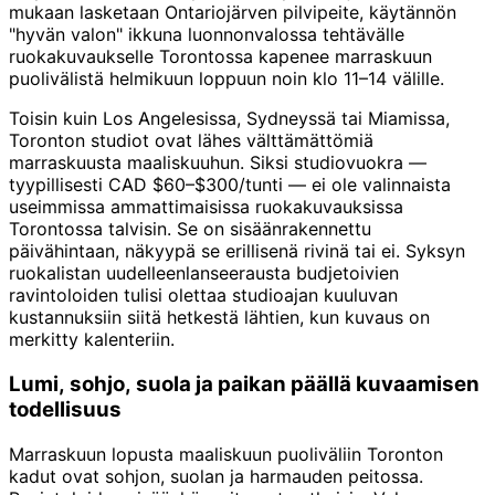
mukaan lasketaan Ontariojärven pilvipeite, käytännön
"hyvän valon" ikkuna luonnonvalossa tehtävälle
ruokakuvaukselle Torontossa kapenee marraskuun
puolivälistä helmikuun loppuun noin klo 11–14 välille.
Toisin kuin Los Angelesissa, Sydneyssä tai Miamissa,
Toronton studiot ovat lähes välttämättömiä
marraskuusta maaliskuuhun. Siksi studiovuokra —
tyypillisesti CAD $60–$300/tunti — ei ole valinnaista
useimmissa ammattimaisissa ruokakuvauksissa
Torontossa talvisin. Se on sisäänrakennettu
päivähintaan, näkyypä se erillisenä rivinä tai ei. Syksyn
ruokalistan uudelleenlanseerausta budjetoivien
ravintoloiden tulisi olettaa studioajan kuuluvan
kustannuksiin siitä hetkestä lähtien, kun kuvaus on
merkitty kalenteriin.
Lumi, sohjo, suola ja paikan päällä kuvaamisen
todellisuus
Marraskuun lopusta maaliskuun puoliväliin Toronton
kadut ovat sohjon, suolan ja harmauden peitossa.