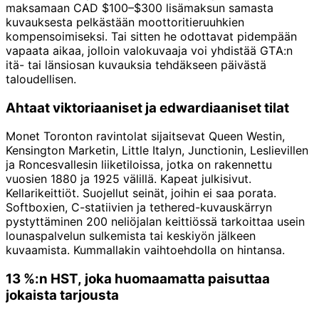
maksamaan CAD $100–$300 lisämaksun samasta
kuvauksesta pelkästään moottoritieruuhkien
kompensoimiseksi. Tai sitten he odottavat pidempään
vapaata aikaa, jolloin valokuvaaja voi yhdistää GTA:n
itä- tai länsiosan kuvauksia tehdäkseen päivästä
taloudellisen.
Ahtaat viktoriaaniset ja edwardiaaniset tilat
Monet Toronton ravintolat sijaitsevat Queen Westin,
Kensington Marketin, Little Italyn, Junctionin, Leslievillen
ja Roncesvallesin liiketiloissa, jotka on rakennettu
vuosien 1880 ja 1925 välillä. Kapeat julkisivut.
Kellarikeittiöt. Suojellut seinät, joihin ei saa porata.
Softboxien, C-statiivien ja tethered-kuvauskärryn
pystyttäminen 200 neliöjalan keittiössä tarkoittaa usein
lounaspalvelun sulkemista tai keskiyön jälkeen
kuvaamista. Kummallakin vaihtoehdolla on hintansa.
13 %:n HST, joka huomaamatta paisuttaa
jokaista tarjousta