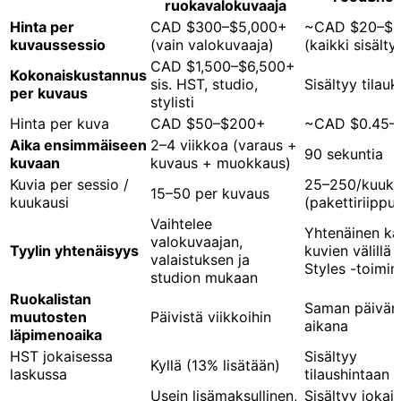
ruokavalokuvaaja
Hinta per
CAD $300–$5,000+
~CAD $20–$1
kuvaussessio
(vain valokuvaaja)
(kaikki sisälty
CAD $1,500–$6,500+
Kokonaiskustannus
sis. HST, studio,
Sisältyy tilau
per kuvaus
stylisti
Hinta per kuva
CAD $50–$200+
~CAD $0.45–
Aika ensimmäiseen
2–4 viikkoa (varaus +
90 sekuntia
kuvaan
kuvaus + muokkaus)
Kuvia per sessio /
25–250/kuuka
15–50 per kuvaus
kuukausi
(pakettiriippu
Vaihtelee
Yhtenäinen ka
valokuvaajan,
Tyylin yhtenäisyys
kuvien välillä
valaistuksen ja
Styles -toimin
studion mukaan
Ruokalistan
Saman päivän
muutosten
Päivistä viikkoihin
aikana
läpimenoaika
HST jokaisessa
Sisältyy
Kyllä (13% lisätään)
laskussa
tilaushintaan
Usein lisämaksullinen,
Sisältyy jokai