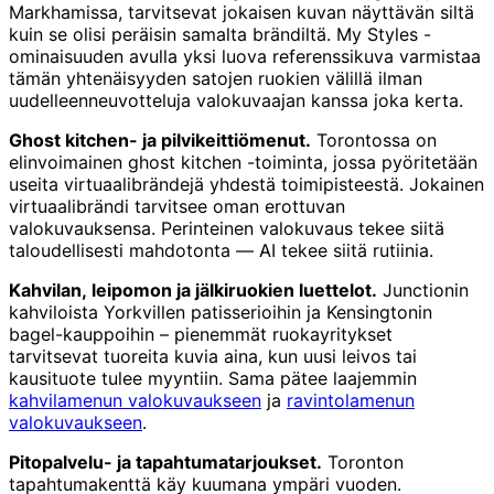
Markhamissa, tarvitsevat jokaisen kuvan näyttävän siltä
kuin se olisi peräisin samalta brändiltä. My Styles -
ominaisuuden avulla yksi luova referenssikuva varmistaa
tämän yhtenäisyyden satojen ruokien välillä ilman
uudelleenneuvotteluja valokuvaajan kanssa joka kerta.
Ghost kitchen- ja pilvikeittiömenut.
Torontossa on
elinvoimainen ghost kitchen -toiminta, jossa pyöritetään
useita virtuaalibrändejä yhdestä toimipisteestä. Jokainen
virtuaalibrändi tarvitsee oman erottuvan
valokuvauksensa. Perinteinen valokuvaus tekee siitä
taloudellisesti mahdotonta — AI tekee siitä rutiinia.
Kahvilan, leipomon ja jälkiruokien luettelot.
Junctionin
kahviloista Yorkvillen patisserioihin ja Kensingtonin
bagel-kauppoihin – pienemmät ruokayritykset
tarvitsevat tuoreita kuvia aina, kun uusi leivos tai
kausituote tulee myyntiin. Sama pätee laajemmin
kahvilamenun valokuvaukseen
ja
ravintolamenun
valokuvaukseen
.
Pitopalvelu- ja tapahtumatarjoukset.
Toronton
tapahtumakenttä käy kuumana ympäri vuoden.