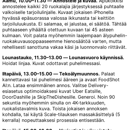
Aamu, 10.00–11.30 — Annostele ja kuvaa.
Apukokkisi
annostelee kaikki 20 ruokalajia järjestyksessä puhtaalle
valkoiselle tarjoilulinjalle. Kuvaat jokaisen iPhonella
hyvässä epäsuorassa valossa ikkunasta tai keittiön
tarjoiluluukusta. Ei salamaa, ei jalustaa, ei säätöä. Tähtää
puhtaaseen ylhäältä otettuun kuvaan tai 45 asteen
kulmaan. Voit palata myöhemmin laajempaan älypuhelin-
ruokakuvausoppaaseemme hienosäätöä varten, mutta
rehellisesti sanottuna vakaa käsi ja luonnonvalo riittävät.
Lounastauko, 11.30–13.00 — Lounasvuoro käynnissä.
Hoidat linjaa. Kuvat odottavat puhelimessasi.
Iltapäivä, 13.00–15.00 — Tekoälymuunnos.
Palaat
kannettavasi tai puhelimesi ääreen ja avaat FoodShot
AI:n. Lataa ensimmäinen annos. Valitse Delivery-
esiasetus optimoidaksesi kuvat Uber Eatsille,
DoorDashille ja SkipTheDishesille. Generoi. Noin 90
sekuntia myöhemmin sinulla on 4K-tarkkuuden,
ruokalistavalmis kuva. Toista jokaisen annoksen
kohdalla, tai käytä Scale-tilauksen massakäsittelyä (5
kerralla) nopeuttaaksesi prosessia entisestään.