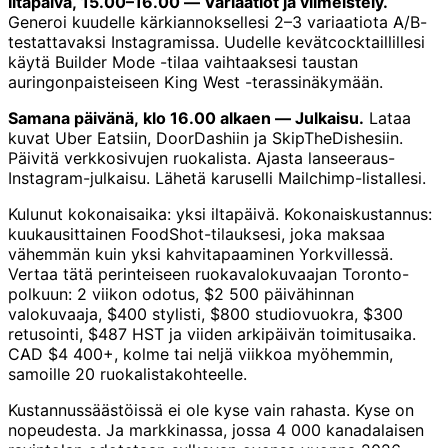
Iltapäivä, 15.00–16.00 — Variaatiot ja viimeistely.
Generoi kuudelle kärkiannoksellesi 2–3 variaatiota A/B-
testattavaksi Instagramissa. Uudelle kevätcocktaillillesi
käytä Builder Mode -tilaa vaihtaaksesi taustan
auringonpaisteiseen King West -terassinäkymään.
Samana päivänä, klo 16.00 alkaen — Julkaisu.
Lataa
kuvat Uber Eatsiin, DoorDashiin ja SkipTheDishesiin.
Päivitä verkkosivujen ruokalista. Ajasta lanseeraus-
Instagram-julkaisu. Lähetä karuselli Mailchimp-listallesi.
Kulunut kokonaisaika: yksi iltapäivä. Kokonaiskustannus:
kuukausittainen FoodShot-tilauksesi, joka maksaa
vähemmän kuin yksi kahvitapaaminen Yorkvillessä.
Vertaa tätä perinteiseen ruokavalokuvaajan Toronto-
polkuun: 2 viikon odotus, $2 500 päivähinnan
valokuvaaja, $400 stylisti, $800 studiovuokra, $300
retusointi, $487 HST ja viiden arkipäivän toimitusaika.
CAD $4 400+, kolme tai neljä viikkoa myöhemmin,
samoille 20 ruokalistakohteelle.
Kustannussäästöissä ei ole kyse vain rahasta. Kyse on
nopeudesta. Ja markkinassa, jossa 4 000 kanadalaisen