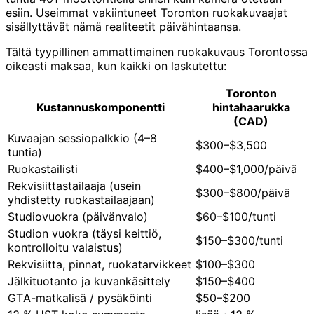
esiin. Useimmat vakiintuneet Toronton ruokakuvaajat
sisällyttävät nämä realiteetit päivähintaansa.
Tältä tyypillinen ammattimainen ruokakuvaus Torontossa
oikeasti maksaa, kun kaikki on laskutettu:
Toronton
Kustannuskomponentti
hintahaarukka
(CAD)
Kuvaajan sessiopalkkio (4–8
$300–$3,500
tuntia)
Ruokastailisti
$400–$1,000/päivä
Rekvisiittastailaaja (usein
$300–$800/päivä
yhdistetty ruokastailaajaan)
Studiovuokra (päivänvalo)
$60–$100/tunti
Studion vuokra (täysi keittiö,
$150–$300/tunti
kontrolloitu valaistus)
Rekvisiitta, pinnat, ruokatarvikkeet
$100–$300
Jälkituotanto ja kuvankäsittely
$150–$400
GTA-matkalisä / pysäköinti
$50–$200