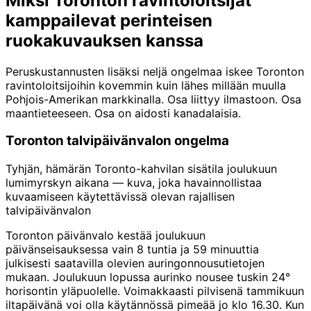
Miksi Toronton ravintoloitsijat
kamppailevat perinteisen
ruokakuvauksen kanssa
Peruskustannusten lisäksi neljä ongelmaa iskee Toronton
ravintoloitsijoihin kovemmin kuin lähes millään muulla
Pohjois-Amerikan markkinalla. Osa liittyy ilmastoon. Osa
maantieteeseen. Osa on aidosti kanadalaisia.
Toronton talvipäivänvalon ongelma
Tyhjän, hämärän Toronto-kahvilan sisätila joulukuun
lumimyrskyn aikana — kuva, joka havainnollistaa
kuvaamiseen käytettävissä olevan rajallisen
talvipäivänvalon
Toronton päivänvalo kestää joulukuun
päivänseisauksessa vain 8 tuntia ja 59 minuuttia
julkisesti saatavilla olevien auringonnousutietojen
mukaan. Joulukuun lopussa aurinko nousee tuskin 24°
horisontin yläpuolelle. Voimakkaasti pilvisenä tammikuun
iltapäivänä voi olla käytännössä pimeää jo klo 16.30. Kun