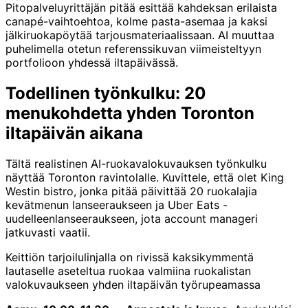
Pitopalveluyrittäjän pitää esittää kahdeksan erilaista
canapé-vaihtoehtoa, kolme pasta-asemaa ja kaksi
jälkiruokapöytää tarjousmateriaalissaan. AI muuttaa
puhelimella otetun referenssikuvan viimeisteltyyn
portfolioon yhdessä iltapäivässä.
Todellinen työnkulku: 20
menukohdetta yhden Toronton
iltapäivän aikana
Tältä realistinen AI-ruokavalokuvauksen työnkulku
näyttää Toronton ravintolalle. Kuvittele, että olet King
Westin bistro, jonka pitää päivittää 20 ruokalajia
kevätmenun lanseeraukseen ja Uber Eats -
uudelleenlanseeraukseen, jota account manageri
jatkuvasti vaatii.
Keittiön tarjoilulinjalla on rivissä kaksikymmentä
lautaselle aseteltua ruokaa valmiina ruokalistan
valokuvaukseen yhden iltapäivän työrupeamassa