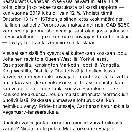
Restaurants Canadan kyselyssä havaittiin, että 44 %
toimijoista joko tekee tasatulosta tai kärsii tappiota —
kun vuonna 2019 luku oli vain 12 %. Yhdistä tämä
Ontarion 13 %:n HST:hen ja siihen, että keskimääräinen
illallinen kahdelle Torontossa maksaa nyt noin CAD $250
veroineen ja juomarahoineen, ja saat alan, jossa jokaisen
kuvausdollarin — jokaisen ruokakuvaajan Toronto-laskun
— täytyy tuottaa kovemmin kuin koskaan.
Visuaalisen sisällön kysyntä ei kuitenkaan koskaan lopu.
Jokainen ravintola Queen Westillä, Yorkvillessä,
Ossingtonilla, Kensington Marketin liepeillä, Yongella,
King Westillä, Distillery Districtissä ja Leslievillessä
tarvitsee tuoreen ruokakuvaajan Torontossa. Ja tarvetta
on jatkuvasti. Uusia erikoisuuksia. Terassimenuita, kun
sää viimein lämpenee toukokuussa. Pumpkin spice -
kaikkea lokakuussa. Joulun maistelumenuita marraskuun
puolivälissä. Pakkasta uhmaavaa lohturuokaa, kun
helmikuu venyy. Pride-brunsseja, Caribanan katuruokia ja
Veganuary-lanseerauksia.
Ruokakuvaaja, jonka Toronton toimijat voivat oikeasti
varata? Niistä ei ole pulaa. Mutta oikean kuvaajan