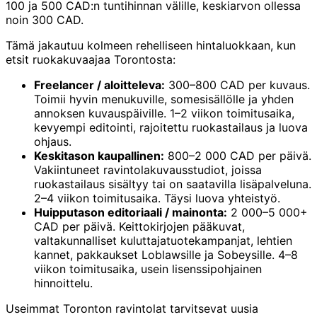
100 ja 500 CAD:n tuntihinnan välille, keskiarvon ollessa
noin 300 CAD.
Tämä jakautuu kolmeen rehelliseen hintaluokkaan, kun
etsit ruokakuvaajaa Torontosta:
Freelancer / aloitteleva:
300–800 CAD per kuvaus.
Toimii hyvin menukuville, somesisällölle ja yhden
annoksen kuvauspäiville. 1–2 viikon toimitusaika,
kevyempi editointi, rajoitettu ruokastailaus ja luova
ohjaus.
Keskitason kaupallinen:
800–2 000 CAD per päivä.
Vakiintuneet ravintolakuvausstudiot, joissa
ruokastailaus sisältyy tai on saatavilla lisäpalveluna.
2–4 viikon toimitusaika. Täysi luova yhteistyö.
Huipputason editoriaali / mainonta:
2 000–5 000+
CAD per päivä. Keittokirjojen pääkuvat,
valtakunnalliset kuluttajatuotekampanjat, lehtien
kannet, pakkaukset Loblawsille ja Sobeysille. 4–8
viikon toimitusaika, usein lisenssipohjainen
hinnoittelu.
Useimmat Toronton ravintolat tarvitsevat uusia