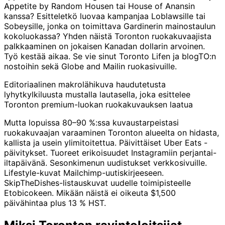
Appetite by Random Housen tai House of Anansin
kanssa? Esitteletkö luovaa kampanjaa Loblawsille tai
Sobeysille, jonka on toimittava Gardinerin mainostaulun
kokoluokassa? Yhden näistä Toronton ruokakuvaajista
palkkaaminen on jokaisen Kanadan dollarin arvoinen.
Työ kestää aikaa. Se vie sinut Toronto Lifen ja blogTO:n
nostoihin sekä Globe and Mailin ruokasivuille.
Editoriaalinen makrolähikuva haudutetusta
lyhytkylkiluusta mustalla lautasella, joka esittelee
Toronton premium-luokan ruokakuvauksen laatua
Mutta lopuissa 80–90 %:ssa kuvaustarpeistasi
ruokakuvaajan varaaminen Toronton alueelta on hidasta,
kallista ja usein ylimitoitettua. Päivittäiset Uber Eats -
päivitykset. Tuoreet erikoisuudet Instagramiin perjantai-
iltapäivänä. Sesonkimenun uudistukset verkkosivuille.
Lifestyle-kuvat Mailchimp-uutiskirjeeseen.
SkipTheDishes-listauskuvat uudelle toimipisteelle
Etobicokeen. Mikään näistä ei oikeuta $1,500
päivähintaa plus 13 % HST.