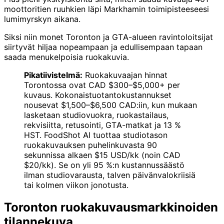
moottoritien ruuhkien läpi Markhamin toimipisteeseesi
lumimyrskyn aikana.
Siksi niin monet Toronton ja GTA-alueen ravintoloitsijat
siirtyvät hiljaa nopeampaan ja edullisempaan tapaan
saada menukelpoisia ruokakuvia.
Pikatiivistelmä:
Ruokakuvaajan hinnat
Torontossa ovat CAD $300–$5,000+ per
kuvaus. Kokonaistuotantokustannukset
nousevat $1,500–$6,500 CAD:iin, kun mukaan
lasketaan studiovuokra, ruokastailaus,
rekvisiitta, retusointi, GTA-matkat ja 13 %
HST. FoodShot AI tuottaa studiotason
ruokakuvauksen puhelinkuvasta 90
sekunnissa alkaen $15 USD/kk (noin CAD
$20/kk). Se on yli 95 %:n kustannussäästö
ilman studiovarausta, talven päivänvalokriisiä
tai kolmen viikon jonotusta.
Toronton ruokakuvausmarkkinoiden
tilannekuva