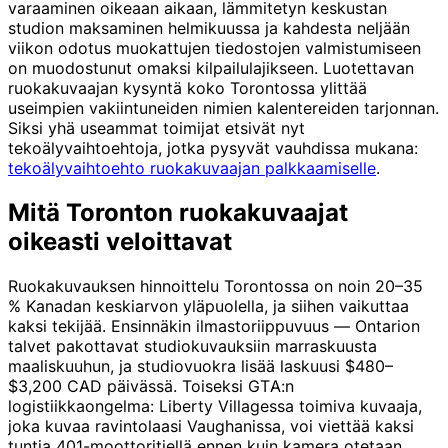
varaaminen oikeaan aikaan, lämmitetyn keskustan
studion maksaminen helmikuussa ja kahdesta neljään
viikon odotus muokattujen tiedostojen valmistumiseen
on muodostunut omaksi kilpailulajikseen. Luotettavan
ruokakuvaajan kysyntä koko Torontossa ylittää
useimpien vakiintuneiden nimien kalentereiden tarjonnan.
Siksi yhä useammat toimijat etsivät nyt
tekoälyvaihtoehtoja, jotka pysyvät vauhdissa mukana:
tekoälyvaihtoehto ruokakuvaajan palkkaamiselle
.
Mitä Toronton ruokakuvaajat
oikeasti veloittavat
Ruokakuvauksen hinnoittelu Torontossa on noin 20–35
% Kanadan keskiarvon yläpuolella, ja siihen vaikuttaa
kaksi tekijää. Ensinnäkin ilmastoriippuvuus — Ontarion
talvet pakottavat studiokuvauksiin marraskuusta
maaliskuuhun, ja studiovuokra lisää laskuusi $480–
$3,200 CAD päivässä. Toiseksi GTA:n
logistiikkaongelma: Liberty Villagessa toimiva kuvaaja,
joka kuvaa ravintolaasi Vaughanissa, voi viettää kaksi
tuntia 401-moottoritiellä ennen kuin kamera otetaan