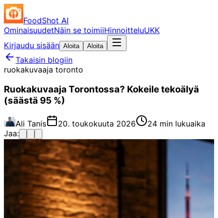
FoodShot AI
Ominaisuudet
Näin se toimii
Hinnoittelu
UKK
Kirjaudu sisään
Aloita
Aloita
Takaisin blogiin
ruokakuvaaja toronto
Ruokakuvaaja Torontossa? Kokeile tekoälyä
(säästä 95 %)
Ali Tanis
20. toukokuuta 2026
24 min lukuaika
Jaa: