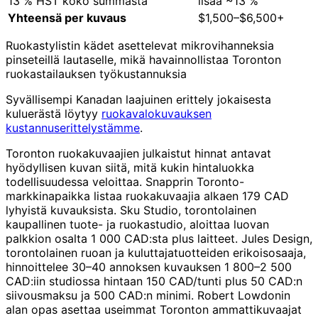
13 % HST koko summasta
lisää ~13 %
Yhteensä per kuvaus
$1,500–$6,500+
Ruokastylistin kädet asettelevat mikrovihanneksia
pinseteillä lautaselle, mikä havainnollistaa Toronton
ruokastailauksen työkustannuksia
Syvällisempi Kanadan laajuinen erittely jokaisesta
kuluerästä löytyy
ruokavalokuvauksen
kustannuserittelystämme
.
Toronton ruokakuvaajien julkaistut hinnat antavat
hyödyllisen kuvan siitä, mitä kukin hintaluokka
todellisuudessa veloittaa. Snapprin Toronto-
markkinapaikka listaa ruokakuvaajia alkaen 179 CAD
lyhyistä kuvauksista. Sku Studio, torontolainen
kaupallinen tuote- ja ruokastudio, aloittaa luovan
palkkion osalta 1 000 CAD:sta plus laitteet. Jules Design,
torontolainen ruoan ja kuluttajatuotteiden erikoisosaaja,
hinnoittelee 30–40 annoksen kuvauksen 1 800–2 500
CAD:iin studiossa hintaan 150 CAD/tunti plus 50 CAD:n
siivousmaksu ja 500 CAD:n minimi. Robert Lowdonin
alan opas asettaa useimmat Toronton ammattikuvaajat