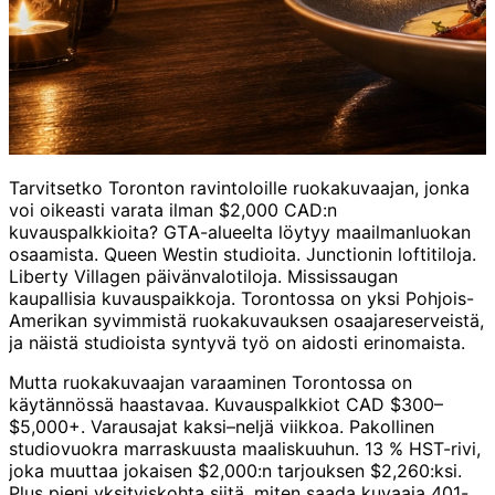
Tarvitsetko Toronton ravintoloille ruokakuvaajan, jonka
voi oikeasti varata ilman $2,000 CAD:n
kuvauspalkkioita? GTA-alueelta löytyy maailmanluokan
osaamista. Queen Westin studioita. Junctionin loftitiloja.
Liberty Villagen päivänvalotiloja. Mississaugan
kaupallisia kuvauspaikkoja. Torontossa on yksi Pohjois-
Amerikan syvimmistä ruokakuvauksen osaajareserveistä,
ja näistä studioista syntyvä työ on aidosti erinomaista.
Mutta ruokakuvaajan varaaminen Torontossa on
käytännössä haastavaa. Kuvauspalkkiot CAD $300–
$5,000+. Varausajat kaksi–neljä viikkoa. Pakollinen
studiovuokra marraskuusta maaliskuuhun. 13 % HST-rivi,
joka muuttaa jokaisen $2,000:n tarjouksen $2,260:ksi.
Plus pieni yksityiskohta siitä, miten saada kuvaaja 401-