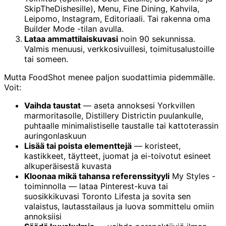
SkipTheDishesille), Menu, Fine Dining, Kahvila,
Leipomo, Instagram, Editoriaali. Tai rakenna oma
Builder Mode -tilan avulla.
Lataa ammattilaiskuvasi
noin 90 sekunnissa.
Valmis menuusi, verkkosivuillesi, toimitusalustoille
tai someen.
Mutta FoodShot menee paljon suodattimia pidemmälle.
Voit:
Vaihda taustat
— aseta annoksesi Yorkvillen
marmoritasolle, Distillery Districtin puulankulle,
puhtaalle minimalistiselle taustalle tai kattoterassin
auringonlaskuun
Lisää tai poista elementtejä
— koristeet,
kastikkeet, täytteet, juomat ja ei-toivotut esineet
alkuperäisestä kuvasta
Kloonaa mikä tahansa referenssityyli
My Styles -
toiminnolla — lataa Pinterest-kuva tai
suosikkikuvasi Toronto Lifesta ja sovita sen
valaistus, lautasstailaus ja luova sommittelu omiin
annoksiisi