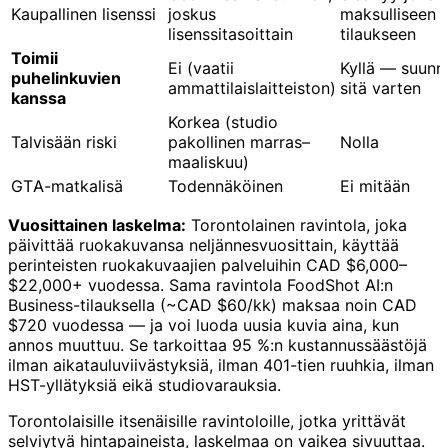
Kaupallinen lisenssi
joskus
maksulliseen
lisenssitasoittain
tilaukseen
Toimii
Ei (vaatii
Kyllä — suunni
puhelinkuvien
ammattilaislaitteiston)
sitä varten
kanssa
Korkea (studio
Talvisään riski
pakollinen marras–
Nolla
maaliskuu)
GTA-matkalisä
Todennäköinen
Ei mitään
Vuosittainen laskelma:
Torontolainen ravintola, joka
päivittää ruokakuvansa neljännesvuosittain, käyttää
perinteisten ruokakuvaajien palveluihin CAD $6,000–
$22,000+ vuodessa. Sama ravintola FoodShot AI:n
Business-tilauksella (~CAD $60/kk) maksaa noin CAD
$720 vuodessa — ja voi luoda uusia kuvia aina, kun
annos muuttuu. Se tarkoittaa 95 %:n kustannussäästöjä
ilman aikatauluviivästyksiä, ilman 401-tien ruuhkia, ilman
HST-yllätyksiä eikä studiovarauksia.
Torontolaisille itsenäisille ravintoloille, jotka yrittävät
selviytyä hintapaineista, laskelmaa on vaikea sivuuttaa.