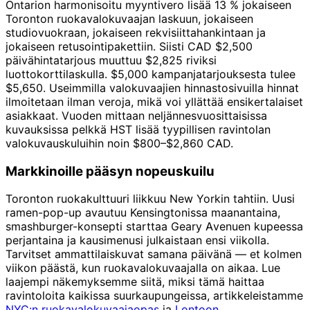
Ontarion harmonisoitu myyntivero lisää 13 % jokaiseen
Toronton ruokavalokuvaajan laskuun, jokaiseen
studiovuokraan, jokaiseen rekvisiittahankintaan ja
jokaiseen retusointipakettiin. Siisti CAD $2,500
päivähintatarjous muuttuu $2,825 riviksi
luottokorttilaskulla. $5,000 kampanjatarjouksesta tulee
$5,650. Useimmilla valokuvaajien hinnastosivuilla hinnat
ilmoitetaan ilman veroja, mikä voi yllättää ensikertalaiset
asiakkaat. Vuoden mittaan neljännesvuosittaisissa
kuvauksissa pelkkä HST lisää tyypillisen ravintolan
valokuvauskuluihin noin $800–$2,860 CAD.
Markkinoille pääsyn nopeuskuilu
Toronton ruokakulttuuri liikkuu New Yorkin tahtiin. Uusi
ramen-pop-up avautuu Kensingtonissa maanantaina,
smashburger-konsepti starttaa Geary Avenuen kupeessa
perjantaina ja kausimenusi julkaistaan ensi viikolla.
Tarvitset ammattilaiskuvat samana päivänä — et kolmen
viikon päästä, kun ruokavalokuvaajalla on aikaa. Lue
laajempi näkemyksemme siitä, miksi tämä haittaa
ravintoloita kaikissa suurkaupungeissa, artikkeleistamme
NYC:n ruokavalokuvaajaopas
ja
Lontoon