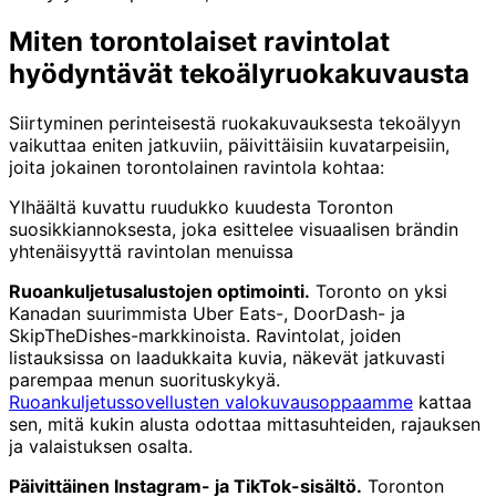
Miten torontolaiset ravintolat
hyödyntävät tekoälyruokakuvausta
Siirtyminen perinteisestä ruokakuvauksesta tekoälyyn
vaikuttaa eniten jatkuviin, päivittäisiin kuvatarpeisiin,
joita jokainen torontolainen ravintola kohtaa:
Ylhäältä kuvattu ruudukko kuudesta Toronton
suosikkiannoksesta, joka esittelee visuaalisen brändin
yhtenäisyyttä ravintolan menuissa
Ruoankuljetusalustojen optimointi.
Toronto on yksi
Kanadan suurimmista Uber Eats-, DoorDash- ja
SkipTheDishes-markkinoista. Ravintolat, joiden
listauksissa on laadukkaita kuvia, näkevät jatkuvasti
parempaa menun suorituskykyä.
Ruoankuljetussovellusten valokuvausoppaamme
kattaa
sen, mitä kukin alusta odottaa mittasuhteiden, rajauksen
ja valaistuksen osalta.
Päivittäinen Instagram- ja TikTok-sisältö.
Toronton