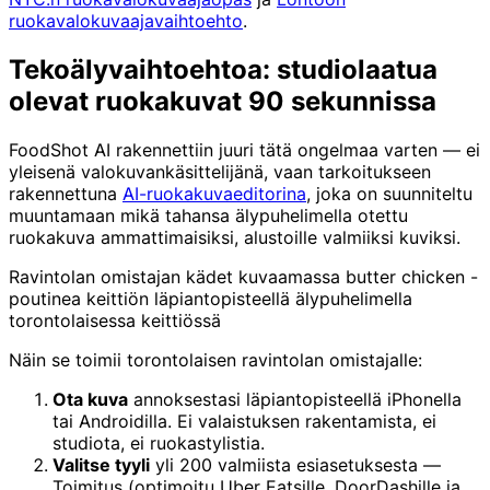
ruokavalokuvaajavaihtoehto
.
Tekoälyvaihtoehtoa: studiolaatua
olevat ruokakuvat 90 sekunnissa
FoodShot AI rakennettiin juuri tätä ongelmaa varten — ei
yleisenä valokuvankäsittelijänä, vaan tarkoitukseen
rakennettuna
AI-ruokakuvaeditorina
, joka on suunniteltu
muuntamaan mikä tahansa älypuhelimella otettu
ruokakuva ammattimaisiksi, alustoille valmiiksi kuviksi.
Ravintolan omistajan kädet kuvaamassa butter chicken -
poutinea keittiön läpiantopisteellä älypuhelimella
torontolaisessa keittiössä
Näin se toimii torontolaisen ravintolan omistajalle:
Ota kuva
annoksestasi läpiantopisteellä iPhonella
tai Androidilla. Ei valaistuksen rakentamista, ei
studiota, ei ruokastylistia.
Valitse tyyli
yli 200 valmiista esiasetuksesta —
Toimitus (optimoitu Uber Eatsille, DoorDashille ja