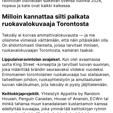
ravintolan odotetaan sulkevan ovensa vuonna 2026,
nopeus ja kate ovat kaikki kaikessa.
Milloin kannattaa silti palkata
ruokavalokuvaaja Torontosta
Tekoäly ei korvaa ammattivalokuvausta — ja me
olisimme viimeisiä väittämään, että näin pitäisikään olla.
On ehdottomasti tilanteita, joissa tarvitset ihmisen,
ruokavalokuvaajan Torontosta, kameran taakse:
Lippulaivaravintolan avajaiset.
Kun olet avaamassa
uutta King Street -konseptia ja tarvitset luovan suunnan,
joka määrittää brändin seuraavaksi viideksi vuodeksi.
Erinomainen torontolainen ruokakuvaaja tuo stailauksen,
taiteellisen johdon, ruokayhteistyön ja ainutlaatuisen
luovan näkökulman, jota tekoäly ei pysty jäljittelemään.
Keittokirjaprojektit.
Yhteistyö Appetite by Random
Housen, Penguin Canadan, House of Anansin, ECW:n tai
minkä tahansa muun kanadalaisen kustantamon kanssa
edellyttää kuvaajaa, joka ymmärtää keittokirjan rytmin