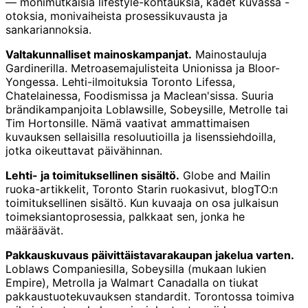
— monimutkaisia lifestyle-kohtauksia, kädet kuvassa -
otoksia, monivaiheista prosessikuvausta ja
sankariannoksia.
Valtakunnalliset mainoskampanjat.
Mainostauluja
Gardinerilla. Metroasemajulisteita Unionissa ja Bloor-
Yongessa. Lehti-ilmoituksia Toronto Lifessa,
Chatelainessa, Foodismissa ja Maclean'sissa. Suuria
brändikampanjoita Loblawsille, Sobeysille, Metrolle tai
Tim Hortonsille. Nämä vaativat ammattimaisen
kuvauksen sellaisilla resoluutioilla ja lisenssiehdoilla,
jotka oikeuttavat päivähinnan.
Lehti- ja toimituksellinen sisältö.
Globe and Mailin
ruoka-artikkelit, Toronto Starin ruokasivut, blogTO:n
toimituksellinen sisältö. Kun kuvaaja on osa julkaisun
toimeksiantoprosessia, palkkaat sen, jonka he
määräävät.
Pakkauskuvaus päivittäistavarakaupan jakelua varten.
Loblaws Companiesilla, Sobeysilla (mukaan lukien
Empire), Metrolla ja Walmart Canadalla on tiukat
pakkaustuotekuvauksen standardit. Torontossa toimiva