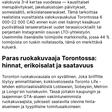
valokuvia 3–4 kertaa vuodessa — kausittaiset
menupäivitykset, jakelualustojen päivitykset,
somesisältö, erikoislanseeraukset. Tämä tarkoittaa
realistista vuosittaista valokuvauskulua Torontossa 6
000–22 000 CAD ennen kuin olet lisännyt kesäkuun
puolivälissä lanseerattavat uudet terassicocktailit tai
perjantain Instagramiin osuvan LTO-yhteistyön.
Useimmille itsenäisille toimijoille markkinoilla, jossa 44 %
toimijoista on tuskin nollatasolla, tämä on merkittävä
kuluerä.
Paras ruokakuvaaja Torontossa:
hinnat, erikoisalat ja saatavuus
Toronton ruokakuvausala on syvällinen. Joka briiffille
löytyy ammattilainen, kokkivetoisesta Toronto Life -
lehden editoriaalisisällöstä Loblawsin, Sobeysin, Metron
ja Longo'sin tuotekuviin. Tässä joitakin kaupungin ja
laajemman GTA-alueen vakiintuneimmista
ruokakuvaajista, julkisesti saatavilla olevine hinta-
alueineen ja tyypillisine toimitusaikoineen: