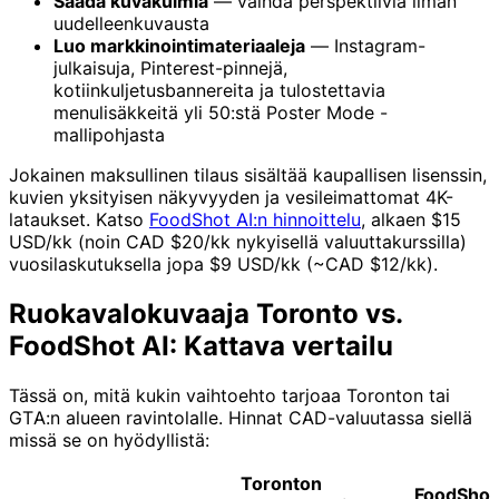
Säädä kuvakulmia
— vaihda perspektiiviä ilman
uudelleenkuvausta
Luo markkinointimateriaaleja
— Instagram-
julkaisuja, Pinterest-pinnejä,
kotiinkuljetusbannereita ja tulostettavia
menulisäkkeitä yli 50:stä Poster Mode -
mallipohjasta
Jokainen maksullinen tilaus sisältää kaupallisen lisenssin,
kuvien yksityisen näkyvyyden ja vesileimattomat 4K-
lataukset. Katso
FoodShot AI:n hinnoittelu
, alkaen $15
USD/kk (noin CAD $20/kk nykyisellä valuuttakurssilla)
vuosilaskutuksella jopa $9 USD/kk (~CAD $12/kk).
Ruokavalokuvaaja Toronto vs.
FoodShot AI: Kattava vertailu
Tässä on, mitä kukin vaihtoehto tarjoaa Toronton tai
GTA:n alueen ravintolalle. Hinnat CAD-valuutassa siellä
missä se on hyödyllistä:
Toronton
FoodShot