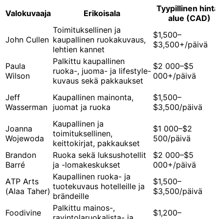
Tyypillinen hinta
Valokuvaaja
Erikoisala
alue (CAD)
Toimituksellinen ja
$1,500–
John Cullen
kaupallinen ruokakuvaus,
$3,500+/päivä
lehtien kannet
Palkittu kaupallinen
Paula
$2 000–$5
ruoka-, juoma- ja lifestyle-
Wilson
000+/päivä
kuvaus sekä pakkaukset
Jeff
Kaupallinen mainonta,
$1,500–
Wasserman
juomat ja ruoka
$3,500/päivä
Kaupallinen ja
Joanna
$1 000–$2
toimituksellinen,
Wojewoda
500/päivä
keittokirjat, pakkaukset
Brandon
Ruoka sekä luksushotellit
$2 000–$5
Barré
ja -lomakeskukset
000+/päivä
Kaupallinen ruoka- ja
ATP Arts
$1,500–
tuotekuvaus hotelleille ja
(Alaa Taher)
$3,500/päivä
brändeille
Palkittu mainos-,
Foodivine
$1,200–
ravintolaruokalista- ja