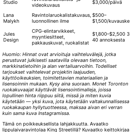
Studio
$3,000/päivä
videokuvaus
Lana
Ravintolaruokalistakuvaus,
$500–
Malykh
luonnollinen ilme
$1,500/kuvausker
CPG-elintarvikkeet,
Jules
$1,800–$2,500 3
myyntiesitteet,
Design
40 annoksesta
pakkauskuvat, ruokalistat
Huomio: Hinnat ovat arvioituja vaihteluvälejä, jotka
perustuvat julkisesti saatavilla olevaan tietoon,
markkinatietoihin ja alan vertailuarvoihin. Todelliset
tarjoukset vaihtelevat projektin laajuuden,
käyttöoikeuksien, toimitettavien materiaalien ja
lisensoinnin mukaan. Kysy aina suoraan. Monet Toronton
ruokakuvaajat käyttävät lisensointimalleja, joissa
lopullinen hinta riippuu siitä, missä ja miten kuvia
käytetään — yksi kuva, jota käytetään valtakunnallisessa
ruokakaupan hyllytuotteessa, maksaa aivan eri verran
kuin sama kuva Instagramissa.
Tämä on poikkeuksellista lahjakkuutta. Avaatko
lippulaivaravintolaa King Streetillä? Kuvaatko keittokirjaa