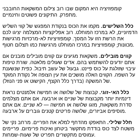
קומפוזיציה היא המקום שבו רוב צילום המשקאות החובבני
מתפרק. התיקונים פשוטים וחינמיים.
כלל השלישים.
מקמו את הכוס בנקודת המפגש של קווי השליש
הדמיוניים, לא במרכז המוחלט. רוב אפליקציות המצלמה יציגו לכם
את הרשת הזו על המסך. קומפוזיציות לא-מרכזיות מרגישות
מכוונות; קומפוזיציות במרכז המוחלט מרגישות כמו תצלום חטוף.
קווים מובילים.
משקאות מגיעים עם קווים מובילים מובנים אם
אתם יודעים להשתמש בהם. אדים שעולים מלאטה. שורת טיפות
עיבוי שזולגת על כוס פיינט. גבעול של עשב תיבול. כפית שנשענת
על השפה. הקווים האלה מושכים את עין הצופה אל נקודת המוקד
של המשקה (בדרך כלל הקצף, הקישוט או פני הנוזל).
כלל האי-זוגי.
קבוצות של שלושה או חמישה אלמנטים נראות
דינמיות יותר מקבוצות של שניים או ארבעה. אם אתם מצלמים
סדרת משקאות, מזגו שלושה או חמישה — לא שניים. אם אתם
מוסיפים אביזרים, שלושה פריטים קטנים גוברים על ארבעה.
חלל שלילי.
התאפקו מהדחף למלא את הפריים. מרחב נקי של
משטח לצד כוס בודדת מתקשר ביטחון ואיכות פרימיום. פריימים
עמוסים מתקשרים תפריט של שעות-שמחות.