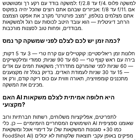
למשקה בודד עם רקע רך ומטושטש: f/2.8 עד f/4. למשקה פלוס
אביזרים שבהם אתם רוצים שהכל יהיה בפוקוס: f/8 עד f/11. אם
אתם מצלמים בטלפון, "מצב פורטרט" מקרב את אפקט הצמצם
הרחב דיגיטלית — הוא עובד היטב לכוסות עם רגל ולמשקאות
מבודדים, ופחות טוב לסצנות מורכבות.
כמה זמן יש לכם לצלם לפני שמשקה קר נמס?
חלונות זמן ריאליסטיים: קוקטיילים עם קרח טרי — 3 עד 5 דקות;
בירה עם ראש קצף טרי — 60 עד 90 שניות; סמוּדי ומילקשייקים
— 60 שניות לפני שהמרקם מתדרדר; משקאות חמים עם אדים
— 15 עד 30 שניות לעמודת האדים. בדיוק בגלל זה מקצוענים
מתכננים קומפוזיציה, תאורה וזווית עם כוס ריקה קודם, ורק אז
מכינים את המשקה.
האם AI היא חלופה אמיתית לצלם משקאות
מקצועי?
לתפריטים, אפליקציות משלוחים, רשתות חברתיות ורוב
השימושים המסחריים היומיומיים — כן. כלי AI שאומנו ספציפית
על דימויי אוכל ומשקאות (כמו 30+ סגנונות המשקאות של
FoodShot AI) מפיקים באופן עקבי תוצאות שלקוחות לא יכולים