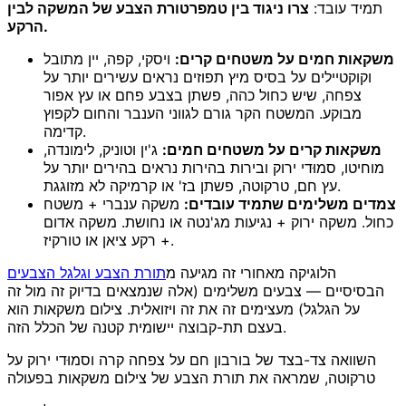
תמיד עובד:
צרו ניגוד בין טמפרטורת הצבע של המשקה לבין
הרקע.
משקאות חמים על משטחים קרים:
ויסקי, קפה, יין מתובל
וקוקטיילים על בסיס מיץ תפוזים נראים עשירים יותר על
צפחה, שיש כחול כהה, פשתן בצבע פחם או עץ אפור
מבוקע. המשטח הקר גורם לגווני הענבר והחום לקפוץ
קדימה.
משקאות קרים על משטחים חמים:
ג'ין וטוניק, לימונדה,
מוחיטו, סמוּדי ירוק ובירות בהירות נראים בהירים יותר על
עץ חם, טרקוטה, פשתן בז' או קרמיקה לא מזוגגת.
צמדים משלימים שתמיד עובדים:
משקה ענברי + משטח
כחול. משקה ירוק + נגיעות מג'נטה או נחושת. משקה אדום
+ רקע ציאן או טורקיז.
הלוגיקה מאחורי זה מגיעה מ
תורת הצבע וגלגל הצבעים
הבסיסיים — צבעים משלימים (אלה שנמצאים בדיוק זה מול זה
על הגלגל) מעצימים זה את זה ויזואלית. צילום משקאות הוא
בעצם תת-קבוצה יישומית קטנה של הכלל הזה.
השוואה צד-בצד של בורבון חם על צפחה קרה וסמוּדי ירוק על
טרקוטה, שמראה את תורת הצבע של צילום משקאות בפעולה