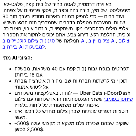
באווירה דרמטית, לאטה בהיר של בית קפה, פלאט-לאי
מינימליסטי של מיץ, בירה כהה וכפרית, ויסקי פרימיום על צפחה,
ועוד רבים — כדי להפיק תמונה באיכות סטודיו בערך תוך 90
שניות. המערכת מטפלת בדברים שהמדריך הזה הרגע השקיע
אלפי מילים בלהסביר: ניקוי השתקפויות, רינדור עיבוי, הצגת כלי
זכוכית, החלפת רקע, דירוג צבע. אתם יכולים לחקור את הספריה
, ו
צילום
צילום יין ב-AI
,
סגנונות צילום קוקטיילים ב-AI
המלאה של
.
בירה ב-AI למבשלות
מתי AI הגיוני:
תפריטים בנפח גבוה (בית קפה עם 40 משקאות, מבשלה
עם 18 בירות).
תוכן יומי לרשתות חברתיות שבו מהירות איטרציה גוברת
על ליטוש אמנותי.
לוחות באפליקציות משלוחים — Uber Eats ו-DoorDash
שיתפו בפומבי
ששתי הפלטפורמות הראו שלוחות עם צילום
איכותי עולים משמעותית על לוחות בלעדיו.
רוטציות תפריט עונתיות שבהן צילום מחדש כל רבעון אינו
מעשי.
שווקים שבהם שכירת צלם משקאות מקצועי עולה 500$–
2,500$ לסשן.