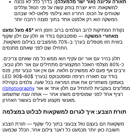
תאורה עליונה (אור ישר מלמעלה):
בדרך כלל לא נכונה
למשקאות. היא יוצרת בוהק קשה על פני הנוזל וצללים
שטוחים על הכוס. החריג הוא צילומי פלאט-לאי שבהם
המשקה הוא רק אלמנט אחד בתוך סצנה רחבה יותר.
נקודת המתיקות לרוב הצלמים ברוב הזמן היא
45° מעל ומעט
מאחורי המשקה
— סופטבוקס בודד או חלון עם וילון שקוף
בזווית הזו מטפלים בערך ב-70% מהמצבים בצילום משקאות.
התחילו שם לפני שאתם מתנסים.
חלון בהיר עם אור יום עקיף הוא ממש כל מה שאתם צריכים.
כ-80% מצלמי האוכל המקצועיים מתחילים עם אור חלון טבעי,
ורבים אף פעם לא ממשיכים הלאה. אם אין אור טבעי זמין, פנס
LED בודד עם תאורה רציפה וסופטבוקס (בערך 60$–90$
באמזון) משחזרים את אותו המראה בכל שעה. צלמים בקהילת
ממליצים בעקביות להתחיל עם חלון אחד או אור
r/photography
רציף אחד לפני שמוסיפים משהו אחר — אותה עצה שתשמעו
מאנשי מקצוע פעילים בעשור האחרון.
תורת הצבע: איך לגרום למשקאות לבלוט במצלמה
משקאות הם בעצם נוזל צבעוני בתוך כלי שקוף — תורת הצבע
חשובה כאן יותר מכמעט כל ז'אנר צילום אחר. הכלל שכמעט