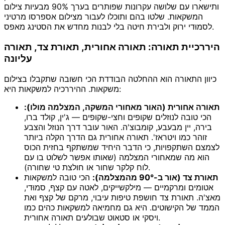
ותישארו עם שלושה עקרונות שפותרים בערך 90% מבעיות צילום
המשקאות. שלטו בהם ותוכלו לעבור מצילום אספרסו מרטיני
לסמוּדי ירוק ולבירת חיטה בלי לבנות מחדש את הסטינג מאפס.
היררכיית תאורה: תאורה אחורית, תאורת צד, תאורה
עליונה
כיוון התאורה הוא ההחלטה הבודדת הכי חשובה שתקבלו בצילום
משקאות. ההיררכיה למשקאות היא:
תאורה אחורית (האור מאחורי המשקה, המצלמה מולו):
הכי טובה לנוזלים שקופים וחצי-שקופים — ג'ין, קולד ברו,
בירה, יין מבעבע, קומבוצ'ה. האור עובר דרך הנוזל והצבע
זוהר כמו ויטראז'. תאורה אחורית גם הדרך הקלה ביותר
לצמצם השתקפויות, כי הדבר היחיד שמשתקף בחזית הכוס
הוא מה שמאחורי המצלמה (שאותו אפשר לשלוט בו עם
לוח קלקר שחור או חולצת טי שחורה).
תאורת צד (אור ב-90° מהמצלמה):
הכי טובה למשקאות
אטומים ומרקמיים — מילקשייקים, לאטה עם קצף, סמוּדי,
מאצ'ה. תאורת צד חושפת טיפות עיבוי, מרקם של קצף ואת
הממד של הקישוטים. היא גם מחמיאה למשקאות כהים כמו
ויסקי או סטאוט שבולעים תאורה אחורית.