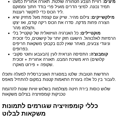
מיצים:
רוויית הצבע הטהורה שולטת. תאורה אחורית כמעט
תמיד נכונה. למיצי הדרים מועיל פרי בודד חתוך וממוקם
ליד הכוס כדי לתקשר רעננות.
מילקשייקים:
צילום מהיר. שייק עם קצפת מעל מחזיק שיא
הצורה פחות מדקה. סדרו את הכוס ריקה קודם, ואז יצקו
ותצלמו מהר.
מוקטיילים:
כל האנרגיה הוויזואלית של קוקטייל בלי
הרמיזות לאלכוהול. הישענו חזק יותר על קישוטים, כלי זכוכית
וניגודי צבעים, מאחר שאין לכם בקבוקי משקאות חריפים
כפרופים.
קומבוצ'ה:
התסיסה הנראית לעין (הבעבוע וחוטי סקובי
קלושים) היא משיכת המבט. תאורה אחורית + זכוכית
שקופה + פירוט מאקרו.
החדשות הטובות: שלטו במסגרת האוניברסלית למעלה ותוכלו
לעבור בין כל אלה בעזרת התאמות קטנות במקום להתחיל מאפס.
שלוש כוסות בירת חיטה מצולמות בשלוש זוויות שונות להדגמת
טכניקות קומפוזיציה בצילום משקאות
כללי קומפוזיציה שגורמים לתמונות
משקאות לבלוט