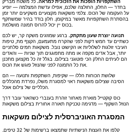
השתקפויות הופכות את הזכוכית למראה.
כל משטח מבריק
בחדר — החלון, החולצה שלכם, אפילו עדשת המצלמה — יופיע
על העקומה של הכוס. צלמי משקאות מקצועיים משקיעים יותר זמן
בהסתרת השתקפויות מאשר במיקומן. חלון בודד בהיר שמשתקף
בכוס יין יכול להרוס תמונה מושלמת.
תנועה יוצרת שעון מתקתק.
ברגע שמוזגים משקה קר, יש לכם
כשתיים עד חמש דקות לפני שהקרח מתעמעם, הקצף מת, טיפות
העיבוי זולגות לשלוליות או הקישוט נובל. משקאות חמים סלחניים
יותר, אבל אדים מקפה או מתה מתפוגגים תוך שניות — והאדים
הם לעיתים החלק הכי פוטוגני בצילום. בגלל זה כל מקצוען מתכנן
שהנוזל פוגש את הכוס.
את כל התמונה
לפני
שלושת הכוחות הללו — שקיפות, השתקפות ותנועה — הם
הסיבה שצילום משקאות ראוי למסגרת משלו, נפרדת מהכללים
הכלליים של צילום אוכל.
כוס קוקטייל מוארת מאחור זוהרת בענברי כשהאור עובר דרך
הנוזל השקוף — מדגימה טכניקת תאורה אחורית בצילום משקאות
המסגרת האוניברסלית לצילום משקאות
קלפו את העצות הנישתיות שתמצאו ברשימות של 32 טיפים,