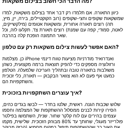
מה הדבר הכי חשוב בצילום משקאות?
כיוון התאורה. אם תלמדו רק דבר אחד בצילום משקאות, למדו
שמשקאות שקופים וחצי-שקופים (רוב הקוקטיילים, בירה, יין, מיץ,
תה) רוצים תאורה אחורית, ומשקאות אטומים (מילקשייקים,
לאטה, סמוּדי, קפה עם שמנת) רוצים תאורת צד. תקלעו לזה, וכל
שאר התמונה הופכת קלה בהרבה.
האם אפשר לעשות צילום משקאות רק עם טלפון?
כן. מצלמות iPhone ואנדרואיד מודרניות מציעות טווח דינמי
ורזולוציה מספקים כדי להפיק תוצאות ברמה מקצועית, כשהן
משולבות בתאורה טובה ובתהליך העריכה שלמעלה. הטלפון
כמעט אף פעם לא הוא צוואר הבקבוק — תאורה, כלי זכוכית
והשתקפויות הם.
איך עוצרים השתקפויות בזכוכית?
שלוש שכבות הגנה. ראשית, שלטו בחדר — לבשו בגדים כהים,
הסירו קירות לבנים ממסלול ההשתקפות של המצלמה וחסמו
עצמים בהירים עם לוח קלקר שחור. שנית, השתמשו בפילטר
פולרייזר מעגלי, שחותך עד 80% מבוהק הזכוכית. שלישית, מקמו
את האור כך שההשתקפות תיפול במקום מחמיא (הבזק מבוקר