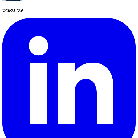
עלי טאניס