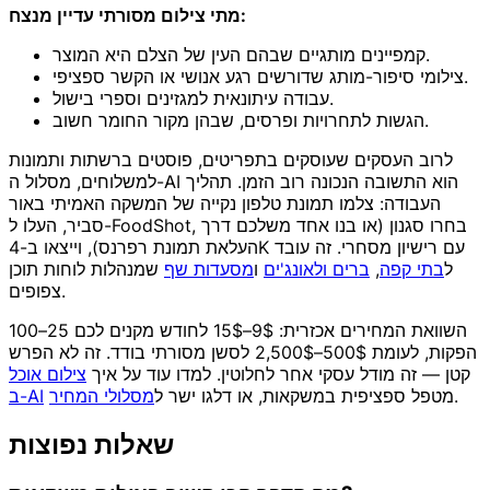
מתי צילום מסורתי עדיין מנצח:
קמפיינים מותגיים שבהם העין של הצלם היא המוצר.
צילומי סיפור-מותג שדורשים רגע אנושי או הקשר ספציפי.
עבודה עיתונאית למגזינים וספרי בישול.
הגשות לתחרויות ופרסים, שבהן מקור החומר חשוב.
לרוב העסקים שעוסקים בתפריטים, פוסטים ברשתות ותמונות
למשלוחים, מסלול ה-AI הוא התשובה הנכונה רוב הזמן. תהליך
העבודה: צלמו תמונת טלפון נקייה של המשקה האמיתי באור
סביר, העלו ל-FoodShot, בחרו סגנון (או בנו אחד משלכם דרך
העלאת תמונת רפרנס), וייצאו ב-4K עם רישיון מסחרי. זה עובד
ל
בתי קפה
,
ברים ולאונג'ים
ו
מסעדות שף
שמנהלות לוחות תוכן
צפופים.
השוואת המחירים אכזרית: 9$–15$ לחודש מקנים לכם 25–100
הפקות, לעומת 500$–2,500$ לסשן מסורתי בודד. זה לא הפרש
קטן — זה מודל עסקי אחר לחלוטין. למדו עוד על איך
צילום אוכל
.
מטפל ספציפית במשקאות, או דלגו ישר ל
מסלולי המחיר
ב-AI
שאלות נפוצות