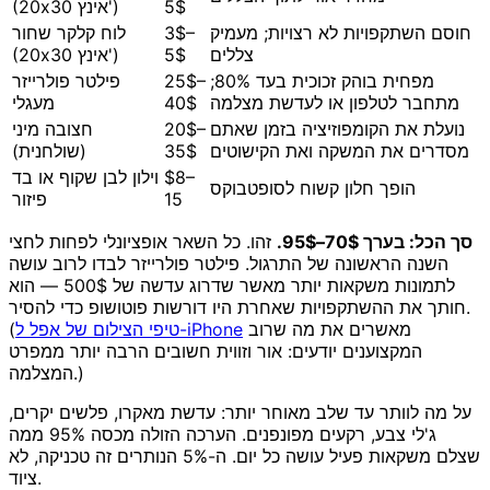
5$
(20x30 אינץ')
חוסם השתקפויות לא רצויות; מעמיק
3$–
לוח קלקר שחור
צללים
5$
(20x30 אינץ')
מפחית בוהק זכוכית בעד 80%;
25$–
פילטר פולרייזר
מתחבר לטלפון או לעדשת מצלמה
40$
מעגלי
נועלת את הקומפוזיציה בזמן שאתם
20$–
חצובה מיני
מסדרים את המשקה ואת הקישוטים
35$
(שולחנית)
$8–
וילון לבן שקוף או בד
הופך חלון קשוח לסופטבוקס
15
פיזור
סך הכל: בערך 70$–95$.
זהו. כל השאר אופציונלי לפחות לחצי
השנה הראשונה של התרגול. פילטר פולרייזר לבדו לרוב עושה
לתמונות משקאות יותר מאשר שדרוג עדשה של 500$ — הוא
חותך את ההשתקפויות שאחרת היו דורשות פוטושופ כדי להסיר.
מאשרים את מה שרוב
טיפי הצילום של אפל ל-iPhone
(
המקצוענים יודעים: אור וזווית חשובים הרבה יותר ממפרט
המצלמה.)
על מה לוותר עד שלב מאוחר יותר: עדשת מאקרו, פלשים יקרים,
ג'לי צבע, רקעים מפונפנים. הערכה הזולה מכסה 95% ממה
שצלם משקאות פעיל עושה כל יום. ה-5% הנותרים זה טכניקה, לא
ציוד.