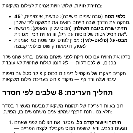
שלוש זוויות אמינות לצילום משקאות:
בחירת זוויות.
45° כלפי מטה
(גובה עיניים בישיבה): טבעית, אינטימית,
מחקה את הדרך שבה הייתם רואים את המשקה ליד שולחן.
חזית ישרה בגובה השולחן
(הכוס על קו האופק): מדגישה
את הסילואטות של כוסות עם רגל, וזו הזווית הכי "מגזינית".
מבט-על (פלאט-לאי):
מצוין לפרטי פני שטח כמו אומנות
לאטה, דוגמאות קישוט וצילומי קבוצה.
בדקו את הזווית עם כוס ריקה לפני שאתם מוזגים. ברגע שהמשקה
בפנים, יש לכם דקות — לא הזמן לגלות שהזווית לא עובדת.
תקריב מאקרו של מוקטייל רימונים בכוס קופ קריסטל עם טיפות
עיבוי ועלה ורד צף — מיקוד פירוט בעריכת צילום משקאות
תהליך העריכה: 8 שלבים לפי הסדר
רוב בעיות העריכה של תמונות משקאות נובעות מעשייה בסדר
הלא נכון. הנה הרצף שמקצוענים משתמשים בו, מפושט:
חיתוך ויישור קודם כל.
מסגרו את הצילום לפני שאתם
נוגעים בצבע. ודאו ששפת הכוס מקבילה לקצה הפריים —