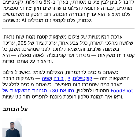
להבדיל בינן לבין צילום מסורתי, בערך ב-5% מהעלות. לקמפיינים
מותגיים, עבודה עיתונאית וצילומים שדורשים חזון יצירתי ספציפי,
צלם מקצועי הוא עדיין הבחירה הנכונה. רוב העסקים משתמשים
בשניהם: AI לכמות, צלם לקמפיינים מובילים.
ערכת המיומנויות של צילום משקאות קטנה ממה שזה נראה.
שלושה מהלכי תאורה, כלל צבע אחד, ערכת ציוד של 90$, עריכה
בשמונה שלבים, והמשמעת לתכנן לפני שמוזגים. משם, כל
קטגוריית משקאות — מנגרוני ועד קומבוצ'ה ולאטה מאצ'ה — היא
וריאציה על אותם יסודות.
כשאתם מוכנים להתמחות, הצלילות לעומק באשכול צילום
המשקאות הזה —
קוקטיילים
,
יין
,
בירה
ו
קפה
— מעמיקות הרבה
מעבר למה שהמרכז הזה מאפשר. וכשאתם מוכנים לדלג על
נסו את 30+ סגנונות המשקאות של FoodShot
הסטודיו לחלוטין,
וראו איך תמונת טלפון הופכת מוכנה-לתפריט תוך 90 שניות.
על הכותב