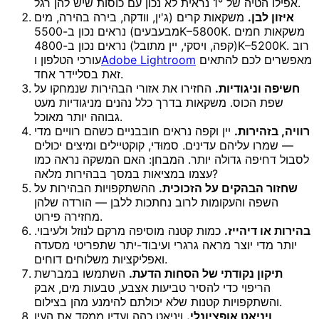
אפילו הטיה של 1° נראית לא נכון עם כוסות שיש להן רגל.
איזון לבן.
משקאות קרים (ג'ין, וודקה, בירה בהירה, מים
מבעבעים) נראים נכון ב-5500K–5800K. משקאות חמים
(קפה, ויסקי, יין מתובל) נראים נכון ב-4800K–5200K. רוב
מאפשרים לכם להתאים
Adobe Lightroom
עורכי הטלפון ו
זאת בסליידר אחד.
חשיפה וניגודיות.
החזירו את אזורי הבהירות שנמחקו על
שפת הכוס. משקאות בדרך כלל נהנים מניגודיות מעט
גבוהה יותר מאוכל.
רוויה, בזהירות.
יין וקפה נראים חובבניים כשהם רוויים מדי
— שמרו עליהם עדינים. סמוּדי, קוקטיילים ומיצים יכולים
לסבול דחיפה גדולה יותר. המבחן: האם המשקה נראה כמו
עצמו במציאות במסך בבהירות מלאה?
שחזור הבהקים על הזכוכית.
ההשתקפויות הבהירות על
השפה והעקומות לרוב נחתכות ללבן — הורדה שלהן
מחזירה פירוט.
בהירות או דיהייז.
כמות קטנה מוסיפה מרקם לנוזל ולעיבוי.
יותר מדי יוצר מראה גרגרי ועיבוד-יתר שתפריטי מסעדה
ואפליקציות משלוחים דוחים.
תיקון נקודתי של הסחות הדעת.
השתמשו במברשת
הריפוי כדי להסיר טביעות אצבע, טבעות מים, אבק
והשתקפויות קטנות שלא יכולתם להימנע מהן בצילום.
ויניאט אופציונלי.
ויניאט כהה ועדין ממקד את העין