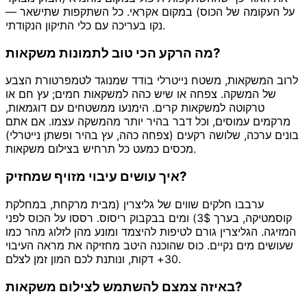
על העקומה של הכוס) במקום אקראי. כל השתקפות שתישאר —
נקו בעריכה עם כלי התיקון הנקודתי.
מה הרקע הכי טוב לתמונות משקאות?
לרוב המשקאות, משטח נייטרלי בודד שמנוגד לטמפרטורת הצבע
של המשקה. צפחה או שיש כהה למשקאות חמים; עץ חם או
טרקוטה למשקאות קרים. הימנעו ממשטחים עם דוגמאות,
מרקמים עמוסים, וכל דבר בהיר יותר מהמשקה עצמו. אם אתם
בונים ערכה, שלושה רקעים (צפחה כהה, עץ בהיר ופשתן נייטרלי)
מכסים כמעט כל תרחיש בצילום משקאות.
איך עושים עיבוי מזויף שמחזיק?
ערבבו חלקים שווים של גליצרין (מבית מרקחת, במחלקת
קוסמטיקה, בערך 3$) ומים בבקבוק ריסוס. רססו על הכוס לפני
המזיגה. הגליצרין גורם לטיפות להיצמד ומונע מהן לזלוג מהר כמו
שעושים מים נקיים. כוס שהוכנה היטב מחזיקה את מראה העיבוי
30+ דקות, ונותנת לכם המון זמן לצלם.
באיזה צמצם להשתמש לצילום משקאות?