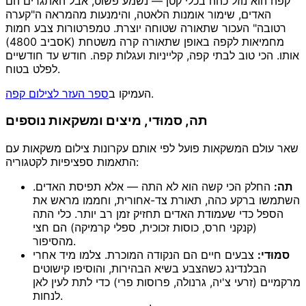
קפה הוא נוזל כהה בכלי קטן — נשמע פשוט, אבל האתגרים הם
האדים, שימור אומנות הלאטה, והימנעות מהמראה ה"קערה
רטובה" העכור שתאורה שטוחה יוצרת. טמפרטורות צבע חמות
(סביב 4800K) מחמיאות לקפה באופן שתאורה קרה משטחת
אותו. הכי טוב לבתי קפה, קלייניות ועגלות קפה. חודש עד חודשיים
לפלט בטוח.
.
העמיקו ב
ספר העזר לצילום קפה
תה, סמוּדי, מיצים ומשקאות נוספים
שאר עולם המשקאות פועל לפי אותם עקרונות צילום משקאות עם
התאמות ספציפיות לקטגוריה:
תה:
החלק הכי קשה הוא לא התה — אלא תפיסת האדים.
השתמשו ברקע כהה, תאורת צד-אחורית, וחממו מראש את
הספל כדי שעמודת האדים תחזיק זמן רב יותר. כלי התה
(קנקני חרס, כוסות זכוכית, ספלי קרמיקה) הם חצי
מהסיפור.
סמוּדי:
צבעים חיים הם הנקודה המוכרת. צלמו מיד אחרי
הבלנדינג כשהצבע בשיא הבהירות, והוסיפו קישוטים
מרקמיים (זרעי צ'יה, גרנולה, פרוסות פרי) כדי לתת לעין לאן
לנחות.