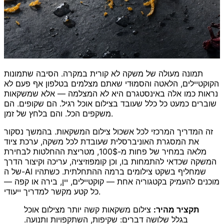
תמונה מעולה של משקה לא קורית במקרה. הסיבה שתמונות
הקוקטיילים, הלאטה והסמוּדי שאתם מצלמים בטלפון אף פעם לא
נראות כמו אלה באינסטגרם היא לא המצלמה — אלא שמשקאות
שוברים כמעט כל כלל שעובד בצילום אוכל רגיל. הם שקופים. הם
משקפים הכל. והם בלחץ של זמן.
זה המדריך המרכזי לכל אשכול צילום המשקאות. בהמשך נסקור
את המסגרת האוניברסלית שעובדת לכל משקה, ערכת ציוד
מלאה במחיר של פחות מ-100$, מטריצת ההחלטות לבחירת
המשקה שכדאי להתמחות בו, וכן קומפוזיציה, עריכה וקיצור הדרך
של ה-AI שמחליף בשקט צילומים ברמה ההתחלתית. כשתהיו
מוכנים להעמיק בקטגוריה אחת — קוקטיילים, יין, בירה או קפה —
כל קטע מקשר למדריך ייעודי.
תקציר מהיר:
צילום משקאות קשה יותר מצילום אוכל
בגלל שלושה דברים: שקיפות, השתקפויות ותנועה.