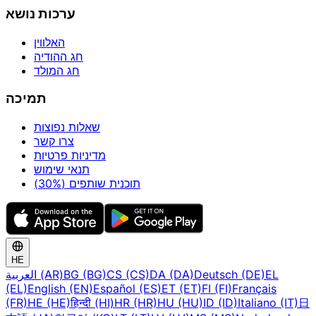
ערכות נושא
האלווין
חג ההודיה
חג המולד
תמיכה
שאלות נפוצות
צרו קשר
מדיניות פרטיות
תנאי שימוש
תוכנית שותפים (30%)
HE
EL
Deutsch (DE)
DA (DA)
CS (CS)
BG (BG)
العربية (AR)
(EL)
English (EN)
Español (ES)
ET (ET)
FI (FI)
Français
(FR)
HE (HE)
हिन्दी (HI)
HR (HR)
HU (HU)
ID (ID)
Italiano (IT)
日