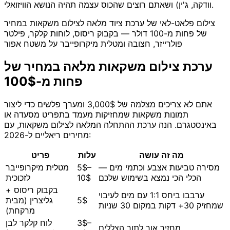
וודקה, ג'ין) ושאתם רוצים שהכוס עצמה תהיה הנושא הוויזואלי.
צילום פלאט-לאי של ערכת ציוד מלאה לצילום משקאות במחיר
של פחות מ-100 דולר — בקבוק ריסוס, לוחות קלקר, פילטר
פולרייזר, חצובה ומטלית מיקרופייבר על משטח אפור
ערכת צילום משקאות מלאה במחיר של
פחות מ-100$
אתם לא צריכים מצלמה של 3,000$ ומערך פלשים כדי ליצור
תמונות משקאות שמחזיקות מעמד בתפריט מסעדה או
באינסטגרם. הנה ערכת ההתחלה המלאה לצילום משקאות, עם
מחירים ריאליים ל-2026:
מה זה עושה
עלות
פריט
מסירה טביעות אצבע וכתמי מים —
5$–
מטלית מיקרופייבר
הכלי הכי נמצא בשימוש שלכם
10$
לזכוכית
בקבוק ריסוס +
ערבבו ביחס 1:1 עם מים לעיבוי
5$
גליצרין (מבית
שמחזיק 30+ דקות במקום 30 שניות
מרקחת)
3$–
לוח קלקר לבן
מחזיר אור לתוך הצללים