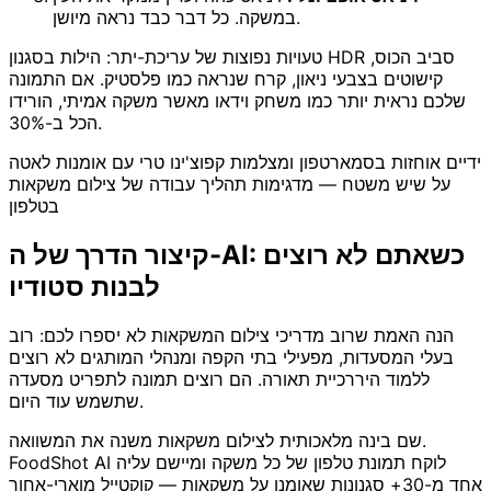
במשקה. כל דבר כבד נראה מיושן.
טעויות נפוצות של עריכת-יתר: הילות בסגנון HDR סביב הכוס,
קישוטים בצבעי ניאון, קרח שנראה כמו פלסטיק. אם התמונה
שלכם נראית יותר כמו משחק וידאו מאשר משקה אמיתי, הורידו
הכל ב-30%.
ידיים אוחזות בסמארטפון ומצלמות קפוצ'ינו טרי עם אומנות לאטה
על שיש משטח — מדגימות תהליך עבודה של צילום משקאות
בטלפון
קיצור הדרך של ה-AI: כשאתם לא רוצים
לבנות סטודיו
הנה האמת שרוב מדריכי צילום המשקאות לא יספרו לכם: רוב
בעלי המסעדות, מפעילי בתי הקפה ומנהלי המותגים לא רוצים
ללמוד היררכיית תאורה. הם רוצים תמונה לתפריט מסעדה
שתשמש עוד היום.
שם בינה מלאכותית לצילום משקאות משנה את המשוואה.
FoodShot AI לוקח תמונת טלפון של כל משקה ומיישם עליה
אחד מ-30+ סגנונות שאומנו על משקאות — קוקטייל מוארי-אחור