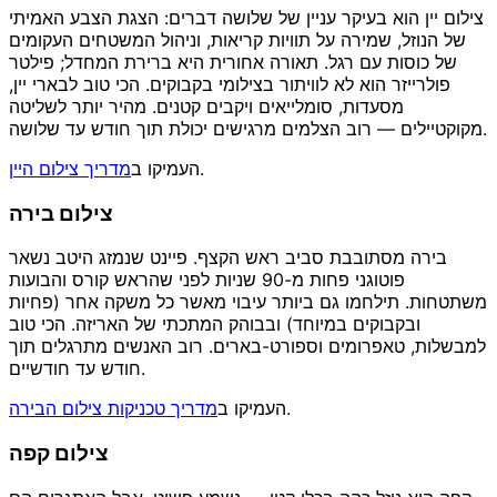
צילום יין הוא בעיקר עניין של שלושה דברים: הצגת הצבע האמיתי
של הנוזל, שמירה על תוויות קריאות, וניהול המשטחים העקומים
של כוסות עם רגל. תאורה אחורית היא ברירת המחדל; פילטר
פולרייזר הוא לא לוויתור בצילומי בקבוקים. הכי טוב לבארי יין,
מסעדות, סומלייאים ויקבים קטנים. מהיר יותר לשליטה
מקוקטיילים — רוב הצלמים מרגישים יכולת תוך חודש עד שלושה.
.
העמיקו ב
מדריך צילום היין
צילום בירה
בירה מסתובבת סביב ראש הקצף. פיינט שנמזג היטב נשאר
פוטוגני פחות מ-90 שניות לפני שהראש קורס והבועות
משתטחות. תילחמו גם ביותר עיבוי מאשר כל משקה אחר (פחיות
ובקבוקים במיוחד) ובבוהק המתכתי של האריזה. הכי טוב
למבשלות, טאפרומים וספורט-בארים. רוב האנשים מתרגלים תוך
חודש עד חודשיים.
.
העמיקו ב
מדריך טכניקות צילום הבירה
צילום קפה