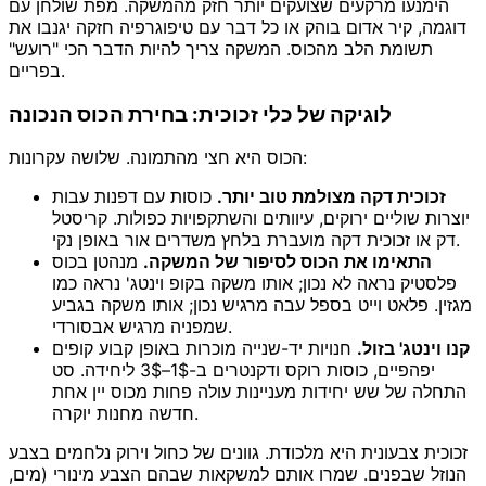
הימנעו מרקעים שצועקים יותר חזק מהמשקה. מפת שולחן עם
דוגמה, קיר אדום בוהק או כל דבר עם טיפוגרפיה חזקה יגנבו את
תשומת הלב מהכוס. המשקה צריך להיות הדבר הכי "רועש"
בפריים.
לוגיקה של כלי זכוכית: בחירת הכוס הנכונה
הכוס היא חצי מהתמונה. שלושה עקרונות:
זכוכית דקה מצולמת טוב יותר.
כוסות עם דפנות עבות
יוצרות שוליים ירוקים, עיוותים והשתקפויות כפולות. קריסטל
דק או זכוכית דקה מועברת בלחץ משדרים אור באופן נקי.
התאימו את הכוס לסיפור של המשקה.
מנהטן בכוס
פלסטיק נראה לא נכון; אותו משקה בקופ וינטג' נראה כמו
מגזין. פלאט וייט בספל עבה מרגיש נכון; אותו משקה בגביע
שמפניה מרגיש אבסורדי.
קנו וינטג' בזול.
חנויות יד-שנייה מוכרות באופן קבוע קופים
יפהפיים, כוסות רוקס ודקנטרים ב-1$–3$ ליחידה. סט
התחלה של שש יחידות מעניינות עולה פחות מכוס יין אחת
חדשה מחנות יוקרה.
זכוכית צבעונית היא מלכודת. גוונים של כחול וירוק נלחמים בצבע
הנוזל שבפנים. שמרו אותם למשקאות שבהם הצבע מינורי (מים,