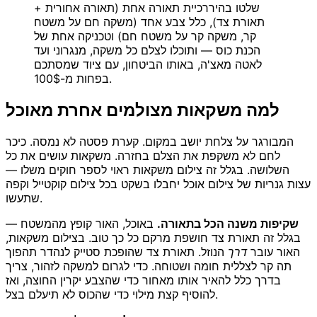
שלטו בהיררכיית תאורה אחת (תאורה אחורית +
תאורת צד), כלל צבע אחד (משקה חם על משטח
קר, משקה קר על משטח חם) וטכניקה אחת של
הכנת כוס — ותוכלו לצלם כל משקה, מנגרוני ועד
לאטה מאצ'ה, באותו הביטחון, עם ציוד שמסתכם
בפחות מ-100$.
למה משקאות מצולמים אחרת מאוכל
המבורגר על צלחת יושב במקום. קערת פסטה לא נמסה. כיכר
לחם לא משקפת את הצלם בחזרה. משקאות עושים את כל
השלושה. בגלל זה צילום משקאות ראוי לספר חוקים משלו —
עצות גנריות של צילום אוכל יחבלו בשקט בכל צילום קוקטייל וקפה
שתעשו.
שקיפות משנה הכל בתאורה.
באוכל, האור קופץ מהמשטח —
בגלל זה תאורת צד חושפת מרקם כל כך טוב. בצילום משקאות,
האור עובר
דרך
הנוזל. תאורת צד שהופכת סטייק לנהדר תהפוך
תה קר לצללית חומה ושטוחה. כדי לגרום למשקה לזהור, צריך
בדרך כלל להאיר אותו מאחור כדי שהצבע יקרין החוצה, ואז
להוסיף קצת מילוי כדי שהכוס לא תיעלם בצל.