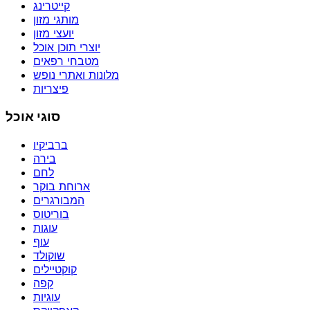
קייטרינג
מותגי מזון
יועצי מזון
יוצרי תוכן אוכל
מטבחי רפאים
מלונות ואתרי נופש
פיצריות
סוגי אוכל
ברביקיו
בירה
לחם
ארוחת בוקר
המבורגרים
בוריטוס
עוגות
עוף
שוקולד
קוקטיילים
קפה
עוגיות