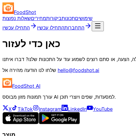
FoodShot
שימושים
תכונות
ביקורות
מחירים
שאלות נפוצות
התחברות
התחילו עכשיו
התחילו עכשיו
כאן כדי לעזור
hello@foodshot.ai
שלחו לנו הודעה מהירה אל
FoodShot AI
עורך תמונות מזון מבוסס AI למסעדות, שפים ויוצרי תוכן.
X
TikTok
Instagram
LinkedIn
YouTube
מוצר