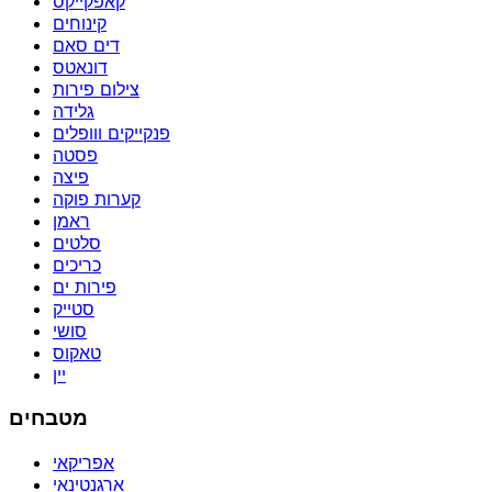
קאפקייקס
קינוחים
דים סאם
דונאטס
צילום פירות
גלידה
פנקייקים ווופלים
פסטה
פיצה
קערות פוקה
ראמן
סלטים
כריכים
פירות ים
סטייק
סושי
טאקוס
יין
מטבחים
אפריקאי
ארגנטינאי