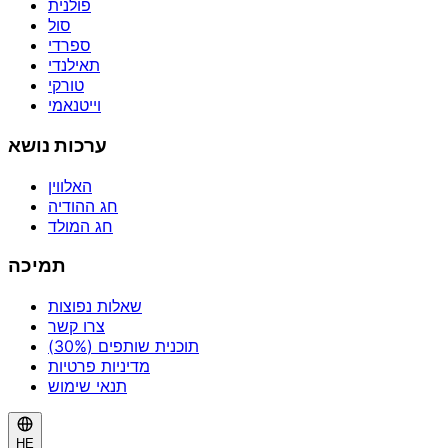
פולנית
סול
ספרדי
תאילנדי
טורקי
וייטנאמי
ערכות נושא
האלווין
חג ההודיה
חג המולד
תמיכה
שאלות נפוצות
צרו קשר
תוכנית שותפים (30%)
מדיניות פרטיות
תנאי שימוש
HE