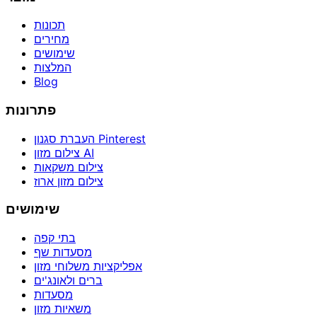
תכונות
מחירים
שימושים
המלצות
Blog
פתרונות
העברת סגנון Pinterest
צילום מזון AI
צילום משקאות
צילום מזון ארוז
שימושים
בתי קפה
מסעדות שף
אפליקציות משלוחי מזון
ברים ולאונג'ים
מסעדות
משאיות מזון