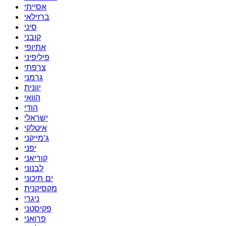
אסייתי
ברזילאי
סיני
קובני
אתיופי
פיליפיני
צרפתי
גרמני
יוונית
הוואי
הודי
ישראלי
איטלקי
ג'מייקני
יפני
קוריאני
לבנוני
ים תיכוני
מקסיקנית
ניגרי
פקיסטני
פרואני