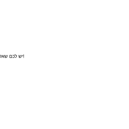
יש לכם שאלה, הצעה, או סתם רוצים לשמוע עוד על התכונות שלנו? דברו איתנו!