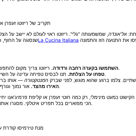
תקריב של ריזוטו זעפרן 
אחת:
אל'אונדה
, שמשמעותה "גלי". ריזוטו ראוי לעולם לא יישב על הצ
מנסחת זאת, המרקם צריך להיות "לא יבש מדי ולא נוזלי מדי". תפסו את התנועה הזו והתמונה
La Cucina Italiana
שנסוגה על החוף, 
ריזוטו צריך מקום להתפשט לתוך הגל שלו. קערה עמוקה מסתירה את המרקם לחלוטין.
השתמשו בקערה רחבה ורדודה.
תנו לבסיס טפיחה עדינה על השיש כך שהריזוטו יתיישב לגל חלק ואחיד עם פני שטח מבריקים.
טפחו על הצלחת.
שתיים. צלמו ברגע שהוא מוגש, לפני שברק ה
מנטקטורה
אור נמוך וגורף הוא מה שגורם לפני השטח המבריקים לזהור וחושף את הגל.
האירו מהצד.
קישוט כמעט מינימלי, רק כמה חוטי זעפרן או קליפת פרמיג'אנו יחידה
הכי מפוארים בכל תפריט איטלקי. מסגרו אותו מקרוב, בכ-45 מעלות, כך שתקראו גם את הגל וגם כל קורט אדים.
מנת טירמיסו קודרת 