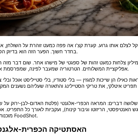
 קל לצלם אותו גרוע. קערת קצ'ו אה פפה כמעט זוהרת על השולחן, 
בחדר חשוך. הפער הזה הוא בדיוק הסיבה שכל כך הרבה מסעדות מוותרות ופונות לתמונות סטוק במקום.
 מיליון צלחות כמעט זהות של ספגטי של מישהו אחר. שום דבר מזה 
אפליקציית המשלוחים. הטרטוריה שמעבר לפינה, שמפרסמת את הפפרדלה המהבילה שלה עצמה, זוכה בהזמנה בכל פעם מחדש.
לושה דברים: המראה הכפרי-אלגנטי (פלטת האדום-לבן-ירוק על שיש
האנטיפסטי, הריזוטו וגיבור קינוח), ועקביות לאורך כל התפריט. א
מוכנות לתפריט בכ-90 שניות עם עורך מבוסס בינה מלאכותית כמו FoodShot.
האסתטיקה הכפרית-אלגנטית