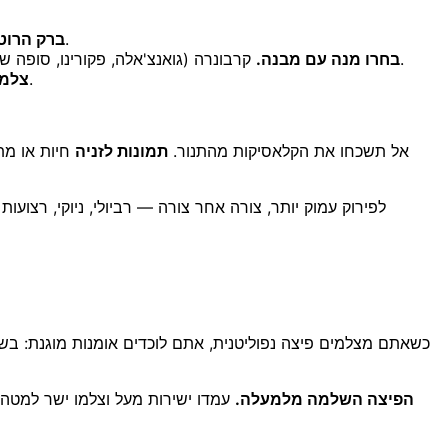
רוטב מבריק נקרא כטרי ועשיר; רוטב עמום ומקורר נקרא כמטבח מוסדי. צלמו מהר, כשהוא חם, ותתפסו את הברק.
ברק הרוטב
קרבונרה (גואנצ'אלה, פקורינו, סופה של פלפל גרוס), קצ'ו אה פפה, או ספגטי אל פומודורו פשוט עם עלה בזיליקום מושלם אחד מצטלמים נהדר כי יש להם מרקם וניגוד.
בחרו מנה עם מבנה.
כך מציגים את המזלג המורם, את עומק הקערה, ואת כל אדים שעולים מלמעלה.
צלמו בזווית 
אל תשכחו את הקלאסיקות מהתנור.
תמונות לזניה
חיות או מת
לפירוק עמוק יותר, צורה אחר צורה — רביולי, ניוקי, רצו
כשאתם מצלמים פיצה נפוליטנית, אתם לוכדים אומנות מוגנת: בשנת 17
הפיצה השלמה מלמעלה.
עמדו ישירות מעל וצלמו ישר למטה