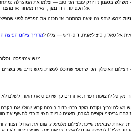
משולש בסגנון ניו יורק עובד הכי טוב — וצלמו את המוצרלה נמתחת
על הכפתור. רדו נמוך, האירו מאחור או מהצד כך שהחוטים והאדים יזהרו, וצלמו עשרים פריימים כדי לקלוע באחד.
מרגע שהפיצה יצאה מהתנור. אז תכננו את הפריים
לפני
שהפיצה 
ית אל טאליו, סיציליאנית, דיפ-דיש — צללו ל
מדריך צילום הפיצה המ
מגש אנטיפסטי וסלומי
צילום האיטלקי הכי שיתופי שתוכלו לעשות. מגש נדיב של בשרים מ
 ומקופל לרצועות רפויות או ורדים כך שיתפוס את האור, לעולם לא 
 האחת שבאמת שייכת לצילום מלמעלה. גוונו את הגודל, הצורה וה
חב שלילי) למעשה גורם למגש להיראות
יותר