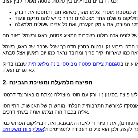
כמה דברים מבדילים בין סלסול פסטה מעולה לבין עצוב:
ל לזניה אלה בולונז בשכבות המציג פסטה, ראגו ובשמל באור חם
 חתכו ריבוע נקי ובטוח בסכין חדה כך שכל שכבה של ראגו, בשמל
ו עיינו ב
סגנונות צילום פסטה מבוססי בינה מלאכותית
שנבנו בדיוק
לאתגרים האלה.
2. הפיצה מלמעלה ומשיכת הגבינה
ש פיצה בסגנון ניו יורק עם חוטי מוצרלה נמתחים באור צד דרמטי
ונסק"ו למורשת התרבותית הבלתי-מוחשית של האנושות. התייחסו
אליה בכבוד הזה וצלמו אותה בשתי דרכים.
תפוחים), את הפיור די לאטה המבעבע, ואת הבזיליקום הפרוש כמו
 לקצה, ולכן הוא צילום העבודה לתפריטים ול
אפליקציות משלוחים