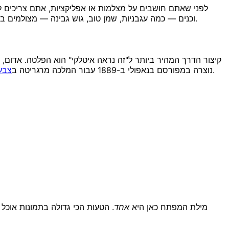
לפני שאתם חושבים על מצלמות או אפליקציות, אתם צריכים ל
וכנים — כמה עגבניות, שמן טוב, גוש גבינה — מצולמים באור מעודן ובהרבה איפוק. דמיינו שולחן של חווה טוסקנית מצטלב עם מגזין מבריק. חמים, ביתי, מעט לא מושלם, אבל לעולם לא מבולגן.
קיצור הדרך המהיר ביותר ל"זה נראה איטלקי" הוא הפלטה. אדום, לב
. שלבו לפחות שניים משלושת הצבעים האלה בכל פריים והמנה תיקרא כאיטלקית עוד לפני שמישהו בכלל מבין מה היא.
נוצרה במפורסם בנאפולי ב-1889 עבור המלכה מרגריטה ב
צבעי
מילת המפתח כאן היא
אחד
. הטעות הכי גדולה בתמונות אוכל