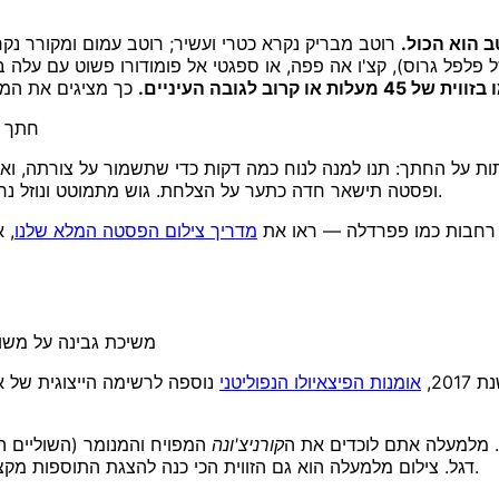
 הוא הכול.
של 45 מעלות או קרוב לגובה העיניים.
חתך ש
ות על החתך: תנו למנה לנוח כמה דקות כדי שתשמור על צורתה, ואז
ופסטה תישאר חדה כתער על הצלחת. גוש מתמוטט ונוזל נראה כמו שאריות; קיר פריך ומרובד נראה כמו יום ראשון אצל סבתא.
עות רחבות כמו פפרדלה — ראו את
מדריך צילום הפסטה המלא שלנו
, א
משיכת גבינה על משול
20,
אומנות הפיצאיולו הנפוליטני
נוספה לרשימה הייצוגית של א
. מלמעלה אתם לוכדים את ה
קורניצ'ונה
המפויח והמנומר (השוליים ה
.
דגל. צילום מלמעלה הוא גם הזווית הכי כנה להצגת התוספות מקצה