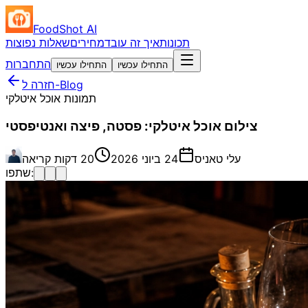
FoodShot AI
תכונות
איך זה עובד
מחירים
שאלות נפוצות
התחברות
התחילו עכשיו
התחילו עכשיו
חזרה ל-Blog
תמונות אוכל איטלקי
צילום אוכל איטלקי: פסטה, פיצה ואנטיפסטי
עלי טאניס
24 ביוני 2026
20 דקות קריאה
שתפו: