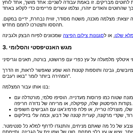
 לחוטים מבריקים. זו באמת עבודה לשניים: אחד מושך, אחד לוחץ
יוצאת: מצלמה מוכנה, משטח מסודר, זווית נבחרת, ידיים במקום.
תהססו ותצטרכו לחמם מחדש.
לא שלנו
, או ל
סגנונות צילום הפיצה
3. מגש האנטיפסטי והסלומי
 איטלקי מלמעלה על עץ כפרי עם פרושוטו, בורטה, תאנים וגריסיני
יובשים, גבינה ותוספות קטנות הוא שפע שאפשר לראות, וזו הדרך
המהירה ביותר לומר "בואו רעבים".
בנו אותו עבור המצלמה:
מונח שטוח כמו פרוסות מעדנייה. הוסיפו סלמי, מורטדלה עם
נקודות הפיסטוק שלה, קפיקולה, או מריחה של נדוז'ה חריפה.
צבע של כל מה שאתם מניחים, והתנגדו לדחף למלא כל סנטימטר.