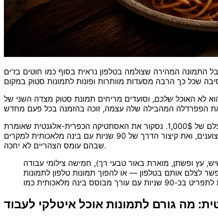
אבל התמונה המהירה שצולמה בטלפון נראית בסוף כמו חוטים בז'ים
הוא לא האוכל
שלכם
, וסועדים מריחים תמונת סטוק מצדה השני של
להיראות כאילו הן שייכות למגזין — בלי סטודיו, בלי סטייליסט אוכל ובלי צלם של 1,000$. נסקור את האסתטיקה הכפרית-אלגנטית שאומרת
"איטליה" במבט אחד, את חמשת הצילומים שנושאים כמעט כל תפריט איטלקי, את טריקי הסטיילינג והתאורה שעליהם נשענים המקצוענים, ואת קיצור הדרך של 90 שניות עם בינה מלאכותית למקרים
שבהם עומס הצהריים לא יחכה.
, עץ ופשתן, מוארת באור טבעי רך), חמישה צילומי עבודה
פשר לצלם אותם בטלפון — או להפוך תמונות טלפון לתמונות
: מה גורם לתמונות אוכל איטלקי לעבוד