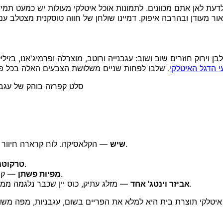
דעת לאן אתם מכוונים. לתמונות אוכל איטלקי מעולות יש כמעט תמ
ן וירוק חוזרים שוב ושוב: עגבנייה ורוטב, מוצרלה ופרמיג'אנו, בז
 הדגל האיטלקי
סלט קפרזה בוהק של עגבני
— הקלאסיקה. לוח קרארה חיוור גורם לפסטה ולאנטיפסטי להיראות כמו דלפק מעדנייה רומאי.
שיש
— אדמתי ועבודת יד, לעולם לא מתחנחן.
טרקוטה
— קיפול מרושל מוסיף רכות ותחושה של ארוחה אמיתית בתהליך.
מפיות פשתן
— מזלג עתיק, כוס יין שכבר נלגמה ממנה לגימה, בקבוקון שמן זית, פלח פרמיג'אנו עם הקרום חשוף.
אביזר וינטג' אחד
 איטלקי תוצרת בית היא למלא את הפריים בשום, עגבניות, מפה משוב