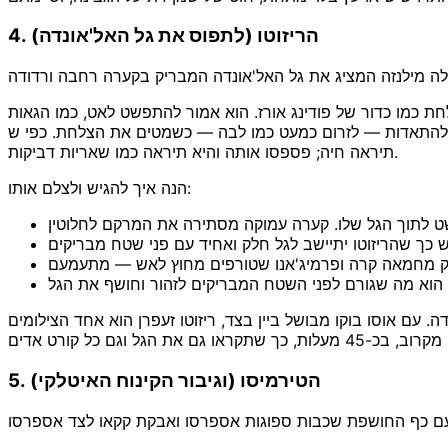
4. הריזוטו (לתפוס את גל האל'אונדה)
אלה מילנזה המציג את גל האל'אונדה המבריק בקערה רחבה ורדודה
לחת כמו כדור של פודינג אורז. הוא אמור להתפשט לאט, כמו הגאות
ולהתאדות — לזרום כמעט כמו לבה — כשמטים את הצלחת. כפי ש
תיראה חיה; פספסו אותה והיא תיראה כמו שאריות דביקות.
הנה איך להגיש ולצלם אותו:
. עם אוסו בוקו מבושל ביין בצד, ריזוטו זעפרן הוא אחד הצילומים
5. הטירמיסו (וגיבור הקינוח האיטלקי)
עם כף החושפת שכבות ספוגות אספרסו ואבקת קקאו לצד אספרסו