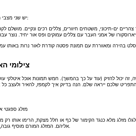
יש שני מצבי תאורה שצועקים שניהם "איטליה", והטריק הוא להתאים אותם למנה:
וסקורו של אמני העבר עם צללים עמוקים ופס אור יחיד. נוצר עבור
נת סלט בהירה ומאווררת עם תמונת פסטה קודרת לאור נרות באותו 
5 צילומי 
ה יכול להזיק (עוד על כך בהמשך). חמש תמונות אוכל איטלקי עו
מזלג ספגטי א
גלו מזלג מלא כנגד הקימור של כף או חלל מצקת, הרימו אותו רק מע
אליהם. המזלג המורם מוסיף גובה, תנועה ומתח של "עוד רגע נאכל" שצלחת שטוחה לעולם לא תספק.