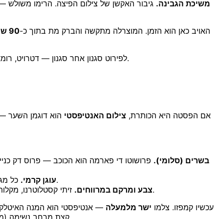
משיכת הגבינה.
גיבור האקשן של צילום הפיצה. הרימו משולש — 
האויב כאן הוא הזמן. המוצרלה מתקשה והברק מת בתוך כ-
90 שניות
שמכוונים לפיוח הבצק ולגבינה.
לפירוט סגנון אחר סגנון — דטרויט, רומא
אם הפסטה היא הכותרת,
צילום האנטיפסטי
הוא דוגמן השער — ה
בשרים (סלומי).
פרושוטו די פארמה הוא הכוכב — פרוס דק כנייר
כל מגש מעולה צריך נקודת מוקד רכה: כדור בורטה קרוע שזולג את הקרם שלו, מוצרלה טרייה, או פלח פרמיג'אנו עם הגבישים חשופים.
עוגן קרמי.
זיתי קסטלוטרנו, מקלות לחם גריסיני זקופים לגובה, תאנים טריות חצויות כדי לחשוף את הוורוד, שקדי מרקונה, קערית קטנה של דבש, וכמה עלי בזיליקום.
צבע ומרקם במרווחים.
עכשיו קמפזו. צלמו
ישר מלמעלה
— אנטיפסטי הוא המנה האיטלקית
שופע ומכוון, לא ריק יותר. שיש או עץ בלוי מתחת, חוט של שמן זית על הגבינה, וסיימתם.
קצת מרחב נשימה (מר