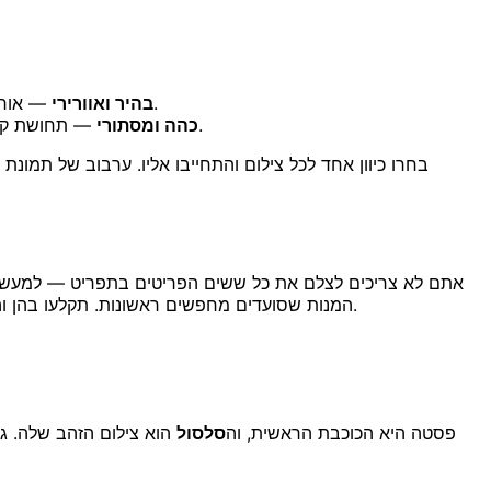
— אור צהריים ים-תיכוני, משטחים חיוורים, צללים רכים ונקיים. מושלם לקפרזה, פירות ים, אנטיפסטי קיציים, מנות אמלפי הדריות וג'לטו.
בהיר ואוורירי
וטירמיסו.
כהה ומסתורי
— תחושת קיאר
בחרו כיוון אחד לכל צילום והתחייבו אליו. ערבוב של תמו
אתם לא צריכים לצלם את כל ששים הפריטים בתפריט — למעשה, ז
המנות שסועדים מחפשים ראשונות. תקלעו בהן והתפריט שלכם ייראה שלם. הנה בדיוק איך לקמפז, להאיר ולעצב כל אחת מהמנות האיטלקיות הפופולריות שמרוויחות את התמונה שלהן.
פסטה היא הכוכבת הראשית, וה
סלסול
הוא צילום הזהב שלה. גל