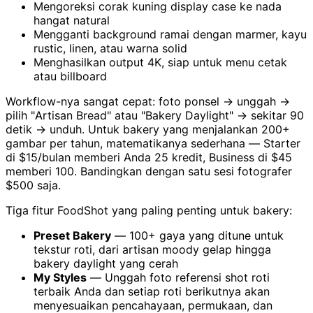
Mengoreksi corak kuning display case ke nada
hangat natural
Mengganti background ramai dengan marmer, kayu
rustic, linen, atau warna solid
Menghasilkan output 4K, siap untuk menu cetak
atau billboard
Workflow-nya sangat cepat: foto ponsel → unggah →
pilih "Artisan Bread" atau "Bakery Daylight" → sekitar 90
detik → unduh. Untuk bakery yang menjalankan 200+
gambar per tahun, matematikanya sederhana — Starter
di $15/bulan memberi Anda 25 kredit, Business di $45
memberi 100. Bandingkan dengan satu sesi fotografer
$500 saja.
Tiga fitur FoodShot yang paling penting untuk bakery:
Preset Bakery
— 100+ gaya yang ditune untuk
tekstur roti, dari artisan moody gelap hingga
bakery daylight yang cerah
My Styles
— Unggah foto referensi shot roti
terbaik Anda dan setiap roti berikutnya akan
menyesuaikan pencahayaan, permukaan, dan