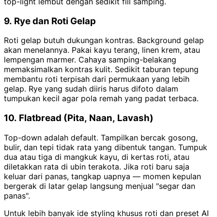
top-light lembut dengan sedikit fill samping.
9. Rye dan Roti Gelap
Roti gelap butuh dukungan kontras. Background gelap
akan menelannya. Pakai kayu terang, linen krem, atau
lempengan marmer. Cahaya samping-belakang
memaksimalkan kontras kulit. Sedikit taburan tepung
membantu roti terpisah dari permukaan yang lebih
gelap. Rye yang sudah diiris harus difoto dalam
tumpukan kecil agar pola remah yang padat terbaca.
10. Flatbread (Pita, Naan, Lavash)
Top-down adalah default. Tampilkan bercak gosong,
bulir, dan tepi tidak rata yang dibentuk tangan. Tumpuk
dua atau tiga di mangkuk kayu, di kertas roti, atau
diletakkan rata di ubin terakota. Jika roti baru saja
keluar dari panas, tangkap uapnya — momen kepulan
bergerak di latar gelap langsung menjual "segar dan
panas".
Untuk lebih banyak ide styling khusus roti dan preset AI