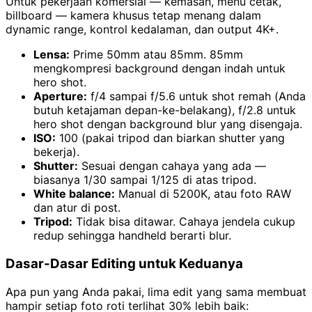
Untuk pekerjaan komersial — kemasan, menu cetak,
billboard — kamera khusus tetap menang dalam
dynamic range, kontrol kedalaman, dan output 4K+.
Lensa:
Prime 50mm atau 85mm. 85mm
mengkompresi background dengan indah untuk
hero shot.
Aperture:
f/4 sampai f/5.6 untuk shot remah (Anda
butuh ketajaman depan-ke-belakang), f/2.8 untuk
hero shot dengan background blur yang disengaja.
ISO:
100 (pakai tripod dan biarkan shutter yang
bekerja).
Shutter:
Sesuai dengan cahaya yang ada —
biasanya 1/30 sampai 1/125 di atas tripod.
White balance:
Manual di 5200K, atau foto RAW
dan atur di post.
Tripod:
Tidak bisa ditawar. Cahaya jendela cukup
redup sehingga handheld berarti blur.
Dasar-Dasar Editing untuk Keduanya
Apa pun yang Anda pakai, lima edit yang sama membuat
hampir setiap foto roti terlihat 30% lebih baik: