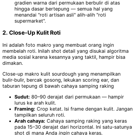
gradien warna dari permukaan berbulir di atas
hingga dasar bertepung — semua hal yang
menandai "roti artisan asli" alih-alih "roti
supermarket".
2. Close-Up Kulit Roti
Ini adalah foto makro yang membuat orang ingin
membelah roti. Inilah shot detail yang disukai algoritma
media sosial karena kesannya yang taktil, hampir bisa
dimakan.
Close-up makro kulit sourdough yang menampilkan
bulir-bulir, bercak gosong, lekukan scoring ear, dan
taburan tepung di bawah cahaya samping raking
Sudut:
80–90 derajat dari permukaan — hampir
lurus ke arah kulit.
Framing:
Crop ketat. Isi frame dengan kulit. Jangan
tampilkan seluruh roti.
Arah cahaya:
Cahaya samping raking yang keras
pada 15–30 derajat dari horizontal. Ini satu-satunya
shot di mana Anda
ingin
cahaya keras.