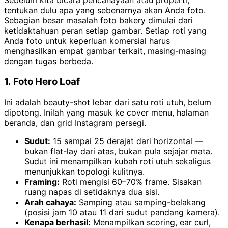
Sebelum kita bicara pencahayaan atau properti,
tentukan dulu apa yang sebenarnya akan Anda foto.
Sebagian besar masalah foto bakery dimulai dari
ketidaktahuan peran setiap gambar. Setiap roti yang
Anda foto untuk keperluan komersial harus
menghasilkan empat gambar terkait, masing-masing
dengan tugas berbeda.
1. Foto Hero Loaf
Ini adalah beauty-shot lebar dari satu roti utuh, belum
dipotong. Inilah yang masuk ke cover menu, halaman
beranda, dan grid Instagram persegi.
Sudut:
15 sampai 25 derajat dari horizontal —
bukan flat-lay dari atas, bukan pula sejajar mata.
Sudut ini menampilkan kubah roti utuh sekaligus
menunjukkan topologi kulitnya.
Framing:
Roti mengisi 60–70% frame. Sisakan
ruang napas di setidaknya dua sisi.
Arah cahaya:
Samping atau samping-belakang
(posisi jam 10 atau 11 dari sudut pandang kamera).
Kenapa berhasil:
Menampilkan scoring, ear curl,