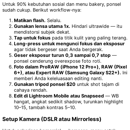
Untuk 90% kebutuhan sosial dan menu bakery, ponsel
sudah cukup. Berikut workflow-nya:
Matikan flash.
Selalu.
Gunakan lensa utama 1x.
Hindari ultrawide — itu
mendistorsi subjek dekat.
Tap untuk fokus
pada titik kulit yang paling terang.
Long-press untuk mengunci fokus dan eksposur
agar tidak bergeser saat Anda bergerak.
Geser eksposur turun 0,3 sampai 0,7 stop
—
ponsel cenderung overexpose foto roti.
Foto dalam ProRAW (iPhone 12 Pro+), RAW (Pixel
6+), atau Expert RAW (Samsung Galaxy S22+).
Ini
memberi Anda keleluasaan editing nanti.
Gunakan tripod ponsel $20
untuk shot tajam di
cahaya rendah.
Edit di Lightroom Mobile atau Snapseed
— WB
hangat, angkat sedikit shadow, turunkan highlight
10–15, tambah kontras 5–10.
Setup Kamera (DSLR atau Mirrorless)