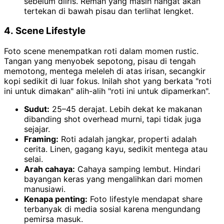
sebelum diiris. Remah yang masih hangat akan
tertekan di bawah pisau dan terlihat lengket.
4. Scene Lifestyle
Foto scene menempatkan roti dalam momen rustic.
Tangan yang menyobek sepotong, pisau di tengah
memotong, mentega meleleh di atas irisan, secangkir
kopi sedikit di luar fokus. Inilah shot yang berkata "roti
ini untuk dimakan" alih-alih "roti ini untuk dipamerkan".
Sudut:
25–45 derajat. Lebih dekat ke makanan
dibanding shot overhead murni, tapi tidak juga
sejajar.
Framing:
Roti adalah jangkar, properti adalah
cerita. Linen, gagang kayu, sedikit mentega atau
selai.
Arah cahaya:
Cahaya samping lembut. Hindari
bayangan keras yang mengalihkan dari momen
manusiawi.
Kenapa penting:
Foto lifestyle mendapat share
terbanyak di media sosial karena mengundang
pemirsa masuk.