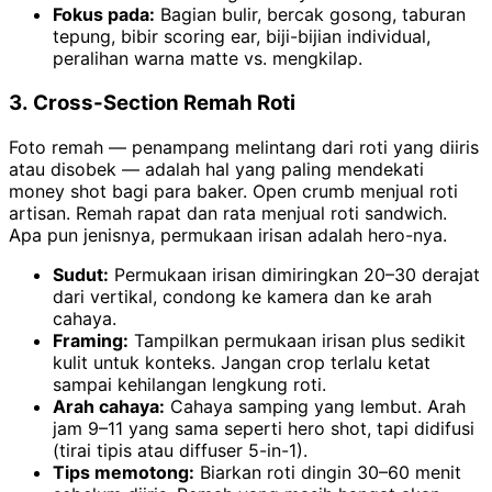
Fokus pada:
Bagian bulir, bercak gosong, taburan
tepung, bibir scoring ear, biji-bijian individual,
peralihan warna matte vs. mengkilap.
3. Cross-Section Remah Roti
Foto remah — penampang melintang dari roti yang diiris
atau disobek — adalah hal yang paling mendekati
money shot bagi para baker. Open crumb menjual roti
artisan. Remah rapat dan rata menjual roti sandwich.
Apa pun jenisnya, permukaan irisan adalah hero-nya.
Sudut:
Permukaan irisan dimiringkan 20–30 derajat
dari vertikal, condong ke kamera dan ke arah
cahaya.
Framing:
Tampilkan permukaan irisan plus sedikit
kulit untuk konteks. Jangan crop terlalu ketat
sampai kehilangan lengkung roti.
Arah cahaya:
Cahaya samping yang lembut. Arah
jam 9–11 yang sama seperti hero shot, tapi didifusi
(tirai tipis atau diffuser 5-in-1).
Tips memotong:
Biarkan roti dingin 30–60 menit