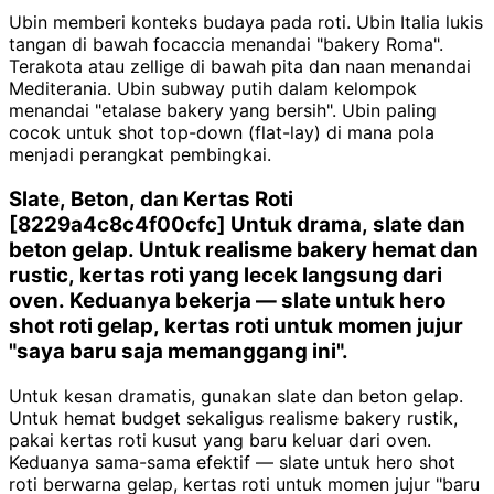
Ubin memberi konteks budaya pada roti. Ubin Italia lukis
tangan di bawah focaccia menandai "bakery Roma".
Terakota atau zellige di bawah pita dan naan menandai
Mediterania. Ubin subway putih dalam kelompok
menandai "etalase bakery yang bersih". Ubin paling
cocok untuk shot top-down (flat-lay) di mana pola
menjadi perangkat pembingkai.
Slate, Beton, dan Kertas Roti
[8229a4c8c4f00cfc] Untuk drama, slate dan
beton gelap. Untuk realisme bakery hemat dan
rustic, kertas roti yang lecek langsung dari
oven. Keduanya bekerja — slate untuk hero
shot roti gelap, kertas roti untuk momen jujur
"saya baru saja memanggang ini".
Untuk kesan dramatis, gunakan slate dan beton gelap.
Untuk hemat budget sekaligus realisme bakery rustik,
pakai kertas roti kusut yang baru keluar dari oven.
Keduanya sama-sama efektif — slate untuk hero shot
roti berwarna gelap, kertas roti untuk momen jujur "baru