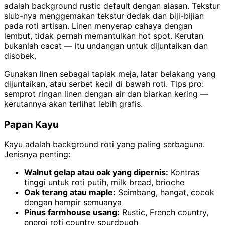
adalah background rustic default dengan alasan. Tekstur
slub-nya menggemakan tekstur dedak dan biji-bijian
pada roti artisan. Linen menyerap cahaya dengan
lembut, tidak pernah memantulkan hot spot. Kerutan
bukanlah cacat — itu undangan untuk dijuntaikan dan
disobek.
Gunakan linen sebagai taplak meja, latar belakang yang
dijuntaikan, atau serbet kecil di bawah roti. Tips pro:
semprot ringan linen dengan air dan biarkan kering —
kerutannya akan terlihat lebih grafis.
Papan Kayu
Kayu adalah background roti yang paling serbaguna.
Jenisnya penting:
Walnut gelap atau oak yang dipernis:
Kontras
tinggi untuk roti putih, milk bread, brioche
Oak terang atau maple:
Seimbang, hangat, cocok
dengan hampir semuanya
Pinus farmhouse usang:
Rustic, French country,
energi roti country sourdough