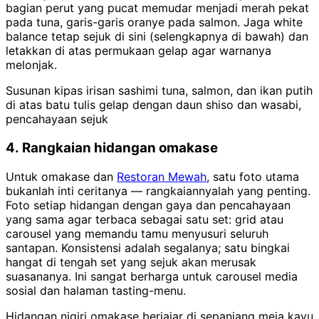
bagian perut yang pucat memudar menjadi merah pekat
pada tuna, garis-garis oranye pada salmon. Jaga white
balance tetap sejuk di sini (selengkapnya di bawah) dan
letakkan di atas permukaan gelap agar warnanya
melonjak.
Susunan kipas irisan sashimi tuna, salmon, dan ikan putih
di atas batu tulis gelap dengan daun shiso dan wasabi,
pencahayaan sejuk
4. Rangkaian hidangan omakase
Untuk omakase dan
Restoran Mewah
, satu foto utama
bukanlah inti ceritanya — rangkaiannyalah yang penting.
Foto setiap hidangan dengan gaya dan pencahayaan
yang sama agar terbaca sebagai satu set: grid atau
carousel yang memandu tamu menyusuri seluruh
santapan. Konsistensi adalah segalanya; satu bingkai
hangat di tengah set yang sejuk akan merusak
suasananya. Ini sangat berharga untuk carousel media
sosial dan halaman tasting-menu.
Hidangan nigiri omakase berjajar di sepanjang meja kayu