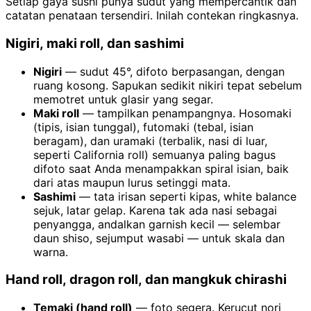
Setiap gaya sushi punya sudut yang mempercantik dan
catatan penataan tersendiri. Inilah contekan ringkasnya.
Nigiri, maki roll, dan sashimi
Nigiri
— sudut 45°, difoto berpasangan, dengan
ruang kosong. Sapukan sedikit nikiri tepat sebelum
memotret untuk glasir yang segar.
Maki roll
— tampilkan penampangnya. Hosomaki
(tipis, isian tunggal), futomaki (tebal, isian
beragam), dan uramaki (terbalik, nasi di luar,
seperti California roll) semuanya paling bagus
difoto saat Anda menampakkan spiral isian, baik
dari atas maupun lurus setinggi mata.
Sashimi
— tata irisan seperti kipas, white balance
sejuk, latar gelap. Karena tak ada nasi sebagai
penyangga, andalkan garnish kecil — selembar
daun shiso, sejumput wasabi — untuk skala dan
warna.
Hand roll, dragon roll, dan mangkuk chirashi
Temaki (hand roll)
— foto segera. Kerucut nori