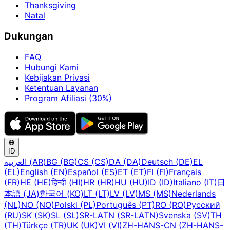
Thanksgiving
Natal
Dukungan
FAQ
Hubungi Kami
Kebijakan Privasi
Ketentuan Layanan
Program Afiliasi (30%)
ID
العربية (AR)
BG (BG)
CS (CS)
DA (DA)
Deutsch (DE)
EL
(EL)
English (EN)
Español (ES)
ET (ET)
FI (FI)
Français
(FR)
HE (HE)
हिन्दी (HI)
HR (HR)
HU (HU)
ID (ID)
Italiano (IT)
日
本語 (JA)
한국어 (KO)
LT (LT)
LV (LV)
MS (MS)
Nederlands
(NL)
NO (NO)
Polski (PL)
Português (PT)
RO (RO)
Русский
(RU)
SK (SK)
SL (SL)
SR-LATN (SR-LATN)
Svenska (SV)
TH
(TH)
Türkçe (TR)
UK (UK)
VI (VI)
ZH-HANS-CN (ZH-HANS-