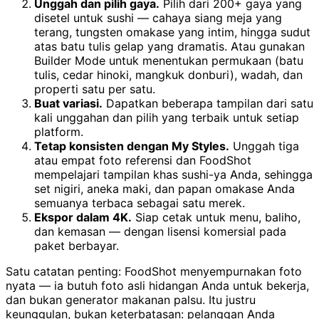
Unggah dan pilih gaya.
Pilih dari 200+ gaya yang
disetel untuk sushi — cahaya siang meja yang
terang, tungsten omakase yang intim, hingga sudut
atas batu tulis gelap yang dramatis. Atau gunakan
Builder Mode untuk menentukan permukaan (batu
tulis, cedar hinoki, mangkuk donburi), wadah, dan
properti satu per satu.
Buat variasi.
Dapatkan beberapa tampilan dari satu
kali unggahan dan pilih yang terbaik untuk setiap
platform.
Tetap konsisten dengan My Styles.
Unggah tiga
atau empat foto referensi dan FoodShot
mempelajari tampilan khas sushi-ya Anda, sehingga
set nigiri, aneka maki, dan papan omakase Anda
semuanya terbaca sebagai satu merek.
Ekspor dalam 4K.
Siap cetak untuk menu, baliho,
dan kemasan — dengan lisensi komersial pada
paket berbayar.
Satu catatan penting: FoodShot menyempurnakan foto
nyata — ia butuh foto asli hidangan Anda untuk bekerja,
dan bukan generator makanan palsu. Itu justru
keunggulan, bukan keterbatasan: pelanggan Anda