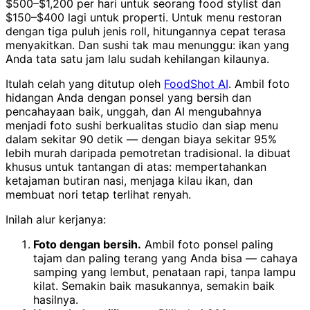
$500–$1,200 per hari untuk seorang food stylist dan
$150–$400 lagi untuk properti. Untuk menu restoran
dengan tiga puluh jenis roll, hitungannya cepat terasa
menyakitkan. Dan sushi tak mau menunggu: ikan yang
Anda tata satu jam lalu sudah kehilangan kilaunya.
Itulah celah yang ditutup oleh
FoodShot AI
. Ambil foto
hidangan Anda dengan ponsel yang bersih dan
pencahayaan baik, unggah, dan AI mengubahnya
menjadi foto sushi berkualitas studio dan siap menu
dalam sekitar 90 detik — dengan biaya sekitar 95%
lebih murah daripada pemotretan tradisional. Ia dibuat
khusus untuk tantangan di atas: mempertahankan
ketajaman butiran nasi, menjaga kilau ikan, dan
membuat nori tetap terlihat renyah.
Inilah alur kerjanya:
Foto dengan bersih.
Ambil foto ponsel paling
tajam dan paling terang yang Anda bisa — cahaya
samping yang lembut, penataan rapi, tanpa lampu
kilat. Semakin baik masukannya, semakin baik
hasilnya.