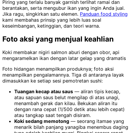
Piring yang terlalu banyak garnish terlihat ramai dan
berantakan, serta mengubur ikan yang ingin Anda jual.
Jika ragu, singkirkan satu elemen.
Panduan food styling
kami membahas prinsip yang lebih luas soal
keseimbangan, ketinggian, dan teori warna.
Foto aksi yang menjual keahlian
Koki membakar nigiri salmon aburi dengan obor, api
mengaramelkan ikan dengan latar gelap yang dramatis
Foto hidangan menampilkan produknya; foto aksi
menampilkan pengalamannya. Tiga di antaranya layak
dimasukkan ke setiap sesi pemotretan sushi:
Tuangan kecap atau saus
— aliran tipis kecap,
atau sapuan saus belut mengilap di atas unagi,
menambah gerak dan kilau. Bekukan aliran itu
dengan rana cepat (1/500 detik atau lebih cepat)
atau tangkap saat tengah disiram.
Koki sedang memotong
— seorang itamae yang
menarik bilah panjang yanagiba menembus daging
tuna adalah keahlian murni. Bingkai secara rapat