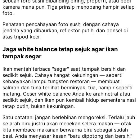
sebuah foto sushi dibanding piring, properti, atau bodi
kamera mana pun. Tiga prinsip menopang hampir setiap
foto.
Penataan pencahayaan foto sushi dengan cahaya
jendela yang dibaurkan, reflektor putih, dan ponsel di
atas tripod kecil
Jaga white balance tetap sejuk agar ikan
tampak segar
Ikan mentah terbaca "segar" saat tampak bersih dan
sedikit sejuk. Cahaya hangat kekuningan — seperti
kebanyakan lampu tungsten restoran — membuat
salmon dan tuna terlihat berminyak, tua, hampir seperti
matang. Geser white balance Anda ke arah netral atau
sedikit sejuk, dan ikan pun kembali hidup sementara nasi
tetap putih, bukan kekuningan.
Satu catatan: jangan berlebihan mengoreksi. Terlalu jauh
ke arah biru justru akan menekan selera makan — otak
kita membaca makanan berwarna biru sebagai sudah
basi. Anda menyasar kesan "baru dipotong dan bersih,"