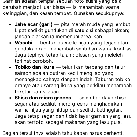
Garnish adalah tempat sebuah foto sushi yang baik
berubah menjadi luar biasa — ia menambah warna,
ketinggian, dan kesan tempat. Gunakan secukupnya:
Jahe acar (gari)
— pita merah muda yang lembut.
Lipat sedikit gundukan di satu sisi sebagai aksen;
jangan biarkan ia memenuhi area ikan.
Wasabi
— bentuk quenelle hijau yang tegas atau
gundukan rapi menambah sentuhan warna kontras.
Jaga tepinya tetap tajam; olesan yang meleleh
terlihat ceroboh.
Tobiko dan ikura
— telur ikan terbang dan telur
salmon adalah butiran kecil mengilap yang
menangkap cahaya dengan indah. Taburan tobiko
oranye atau sarang ikura yang berkilau menambah
tekstur dan kilauan.
Shiso dan micro greens
— selembar daun shiso
segar atau sedikit micro greens menghadirkan
warna hijau yang hidup dan sedikit ketinggian.
Jaga tetap segar dan tidak layu; garnish yang lesu
akan terfoto sebagai makanan yang lesu pula.
Bagian tersulitnya adalah tahu kapan harus berhenti.