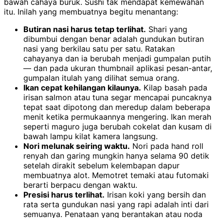
bawah cahaya buruk. Sushi tak mendapat kemewahan
itu. Inilah yang membuatnya begitu menantang:
Butiran nasi harus tetap terlihat.
Shari yang
dibumbui dengan benar adalah gundukan butiran
nasi yang berkilau satu per satu. Ratakan
cahayanya dan ia berubah menjadi gumpalan putih
— dan pada ukuran thumbnail aplikasi pesan-antar,
gumpalan itulah yang dilihat semua orang.
Ikan cepat kehilangan kilaunya.
Kilap basah pada
irisan salmon atau tuna segar mencapai puncaknya
tepat saat dipotong dan meredup dalam beberapa
menit ketika permukaannya mengering. Ikan merah
seperti maguro juga berubah cokelat dan kusam di
bawah lampu kilat kamera langsung.
Nori melunak seiring waktu.
Nori pada hand roll
renyah dan garing mungkin hanya selama 90 detik
setelah dirakit sebelum kelembapan dapur
membuatnya alot. Memotret temaki atau futomaki
berarti berpacu dengan waktu.
Presisi harus terlihat.
Irisan koki yang bersih dan
rata serta gundukan nasi yang rapi adalah inti dari
semuanya. Penataan yang berantakan atau noda