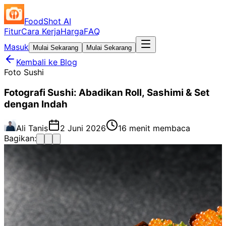
FoodShot AI
Fitur
Cara Kerja
Harga
FAQ
Masuk
Mulai Sekarang
Mulai Sekarang
Kembali ke Blog
Foto Sushi
Fotografi Sushi: Abadikan Roll, Sashimi & Set
dengan Indah
Ali Tanis
2 Juni 2026
16 menit membaca
Bagikan: