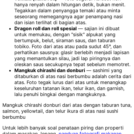
hanya renyah dalam hitungan detik, bukan menit.
Tegakkan dalam penyangga temaki atau minta
seseorang memegangnya agar penampang nasi
dan isian terlihat di bagian atas.
Dragon roll dan roll spesial
— sajian ini dibuat
untuk memukau, dengan "sisik" alpukat yang
bertumpuk, belut, siraman saus, dan taburan
tobiko. Foto dari atas atau pada sudut 45°, dan
perhatikan sausnya: glasir berlebih menjadi lapisan
yang memantulkan silau, jadi lap piringnya dan
oleskan saus secukupnya tepat sebelum memotret.
Mangkuk chirashi dan donburi
— sashimi yang
ditaburkan di atas nasi berbumbu adalah cerita dari
atas. Foto tegak lurus dari atas untuk menangkap
keseluruhan tatanan ikan, telur ikan, dan garnish,
lalu penuhi bingkai dengan mangkuknya.
Mangkuk chirashi donburi dari atas dengan taburan tuna,
salmon, yellowtail, dan telur ikura di atas nasi sushi
berbumbu
Untuk lebih banyak soal penataan piring dan properti
dalam masakan Jepang,
panduan fotografi makanan