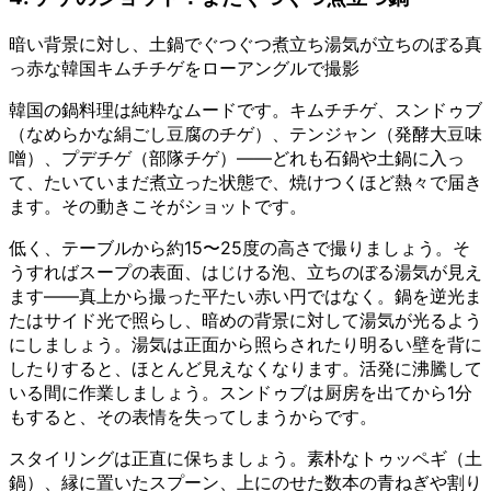
暗い背景に対し、土鍋でぐつぐつ煮立ち湯気が立ちのぼる真
っ赤な韓国キムチチゲをローアングルで撮影
韓国の鍋料理は純粋なムードです。キムチチゲ、スンドゥブ
（なめらかな絹ごし豆腐のチゲ）、テンジャン（発酵大豆味
噌）、プデチゲ（部隊チゲ）——どれも石鍋や土鍋に入っ
て、たいていまだ煮立った状態で、焼けつくほど熱々で届き
ます。その動きこそがショットです。
低く、テーブルから約15〜25度の高さで撮りましょう。そ
うすればスープの表面、はじける泡、立ちのぼる湯気が見え
ます——真上から撮った平たい赤い円ではなく。鍋を逆光ま
たはサイド光で照らし、暗めの背景に対して湯気が光るよう
にしましょう。湯気は正面から照らされたり明るい壁を背に
したりすると、ほとんど見えなくなります。活発に沸騰して
いる間に作業しましょう。スンドゥブは厨房を出てから1分
もすると、その表情を失ってしまうからです。
スタイリングは正直に保ちましょう。素朴なトゥッペギ（土
鍋）、縁に置いたスプーン、上にのせた数本の青ねぎや割り