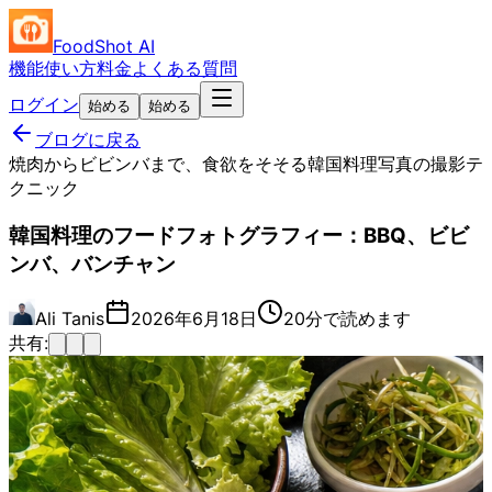
FoodShot AI
機能
使い方
料金
よくある質問
ログイン
始める
始める
ブログに戻る
焼肉からビビンバまで、食欲をそそる韓国料理写真の撮影テ
クニック
韓国料理のフードフォトグラフィー：BBQ、ビビ
ンバ、バンチャン
Ali Tanis
2026年6月18日
20分で読めます
共有: