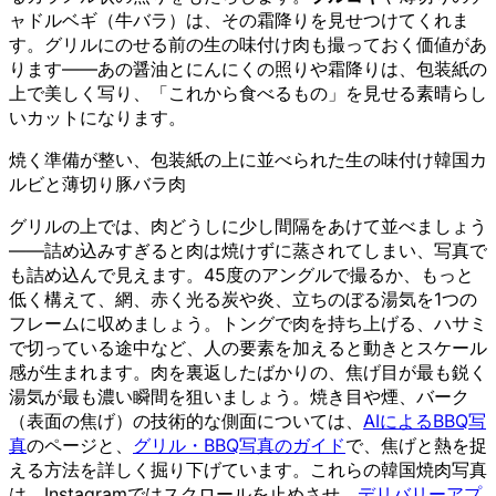
ャドルベギ（牛バラ）は、その霜降りを見せつけてくれま
す。グリルにのせる前の生の味付け肉も撮っておく価値があ
ります——あの醤油とにんにくの照りや霜降りは、包装紙の
上で美しく写り、「これから食べるもの」を見せる素晴らし
いカットになります。
焼く準備が整い、包装紙の上に並べられた生の味付け韓国カ
ルビと薄切り豚バラ肉
グリルの上では、肉どうしに少し間隔をあけて並べましょう
——詰め込みすぎると肉は焼けずに蒸されてしまい、写真で
も詰め込んで見えます。45度のアングルで撮るか、もっと
低く構えて、網、赤く光る炭や炎、立ちのぼる湯気を1つの
フレームに収めましょう。トングで肉を持ち上げる、ハサミ
で切っている途中など、人の要素を加えると動きとスケール
感が生まれます。肉を裏返したばかりの、焦げ目が最も鋭く
湯気が最も濃い瞬間を狙いましょう。焼き目や煙、バーク
（表面の焦げ）の技術的な側面については、
AIによるBBQ写
真
のページと、
グリル・BBQ写真のガイド
で、焦げと熱を捉
える方法を詳しく掘り下げています。これらの韓国焼肉写真
は、Instagramではスクロールを止めさせ、
デリバリーアプ