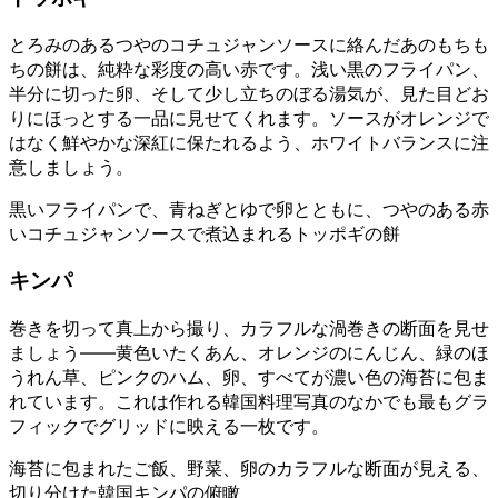
とろみのあるつやのコチュジャンソースに絡んだあのもちも
ちの餅は、純粋な彩度の高い赤です。浅い黒のフライパン、
半分に切った卵、そして少し立ちのぼる湯気が、見た目どお
りにほっとする一品に見せてくれます。ソースがオレンジで
はなく鮮やかな深紅に保たれるよう、ホワイトバランスに注
意しましょう。
黒いフライパンで、青ねぎとゆで卵とともに、つやのある赤
いコチュジャンソースで煮込まれるトッポギの餅
キンパ
巻きを切って真上から撮り、カラフルな渦巻きの断面を見せ
ましょう——黄色いたくあん、オレンジのにんじん、緑のほ
うれん草、ピンクのハム、卵、すべてが濃い色の海苔に包ま
れています。これは作れる韓国料理写真のなかでも最もグラ
フィックでグリッドに映える一枚です。
海苔に包まれたご飯、野菜、卵のカラフルな断面が見える、
切り分けた韓国キンパの俯瞰