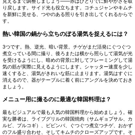
見えるまで調整しましょう——赤はひとりでに鮮やかさを取
り戻します。サイド光も役立ちます。コチュジャンやキムチ
を新鮮に見せる、つやのある照りを引き出してくれるからで
す。
熱い韓国の鍋から立ちのぼる湯気を捉えるには？
3つです。熱、逆光、暗い背景。チゲがまだ活発にぐつぐつ
煮立っている間に撮り、後ろまたは横から照らして湯気が光
を受けるようにし、暗めの背景に対してフレーミングして湯
気の筋が実際に見えるようにします。シャッター速度を少し
速くすると、湯気がきれいな筋に止まります。湯気はすぐに
消えるので、器がテーブルに着く前にアングルを決めておき
ましょう。
メニュー用に撮るのに最適な韓国料理は？
最もビジュアルで最も人気の韓国料理から始めましょう。確
実な勝者は、ライブグリルの韓国焼肉（サムギョプサル、カ
ルビ、プルコギ）、ビビンバ、ぐつぐつ煮立つチゲ、おかず
のフル盛り合わせ、そしてキムチのクローズアップです。そ