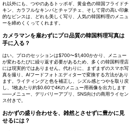
れ以外にも、つやのあるトッポギ、黄金色の韓国フライドチ
キン、カラフルなキンパとチャプチェ、そして背の高い印象
的なピンスは、どれも美しく写り、人気の韓国料理のメニュ
ーを締めくくってくれます。
カメラマンを雇わずにプロ品質の韓国料理写真は
手に入る？
はい。プロのセッションは$700〜$1,400かかり、メニュー
が変わるたびに繰り返す必要があるため、多くの韓国料理店
には現実的ではありません。代わりに、まずまずのスマホ写
真を撮り、AIフードフォトエディターで変換する方法があり
ます。ライティングと色を補正し、シズル感とつやを取り戻
し、1枚あたり約$0.60で4Kのメニュー用画像を出力します
——メニュー、デリバリーアプリ、SNS向けの商用ライセン
ス付きで。
おかずの盛り合わせを、雑然とさせずに豊かに見
せるには？