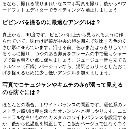
るなら、撮れる限りきれいなスマホ写真を撮り、後からAIフ
ードフォトエディターでライティングを補正しましょう。
ビビンバを撮るのに最適なアングルは？
真上から、90度です。ビビンバは上から見られるように作
られていて、味付け野菜が中央の卵を囲んで対比する色のく
さび形に並んでいます。混ぜる前、色がまだはっきりしてい
るうちに撮り、つやのある卵黄をフレームの中で最もシャー
プで最も明るい点に保ちましょう。ジュージュー音を立てる
トルソッ（石鍋）バージョンなら、湯気とカリッとしたおこ
げを捉えるために少し低いアングルを加えましょう。
写真でコチュジャンやキムチの赤が濁って見える
のを防ぐには？
ほとんどの場合、ホワイトバランスの問題です。暖色系のレ
ストラン照明は赤を濁ったオレンジへと押しやります。ニュ
ートラルな白いものでカスタムホワイトバランスを設定する
か、後から色温度を補正して、ご飯がベージュではなく白く