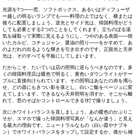
光源を1つ——窓、ソフトボックス、あるいはディフューザ
ー越しの明るいランプでも——料理の上ではなく、横または
後ろに配置しましょう。逆光とサイド光は、韓国料理がどう
しても必要とする2つのことをしてくれます。立ちのぼる湯
気を縁取って実際に見えるようにし、つやのある表面——焼
いたカルビ、コチュジャン、醤油の照り——をかすめて、あ
のよだれの出るような輝きを引き出すのです。正面光と天井
光は、そのすべてを平板にしてしまいます。
だからこそ、たいていは店の照明に逆らうべきなのです。多
くの韓国料理店は暖色で明るく、黄色いダウンライトがテー
ブルに直接向けられています。その照明はあなたの赤を濁ら
せ、どの器にもきつい影を落とし、白いご飯をベージュに変
えてしまいます。できるなら天井照明を消すか、そこから離
れて、窓のそばかコントロールできる1灯で撮りましょう。
次にホワイトバランスを直しましょう。あの暖色のかぶりこ
そが、スマホで撮った韓国料理写真が「なんか違う」と見え
る最大の理由です。ニュートラルなもの（白い皿やナプキ
ン）でホワイトバランスをタップして設定するか、後から補