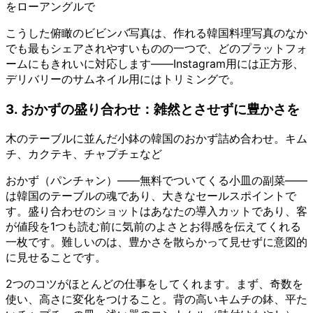
をローアングルで
こうした俯瞰のビビンバ写真は、作れる韓国料理写真のなか
でも最もシェアされやすいものの一つで、どのプラットフォ
ームにもきれいに対応します——Instagram用には正方形、
デリバリーのサムネイル用にはトリミングで。
3. おかずの盛り合わせ：雑然とさせずに豊かさを
木のテーブルに並んだ小鉢の韓国のおかず詰め合わせ。キム
チ、カクテキ、チャプチェなど
おかず（パンチャン）——無料でついてくる小皿の副菜——
は韓国のテーブルの魂であり、大きなセールスポイントで
す。盛り合わせのショットはあなたの導入カットであり、客
が値段を1つも読む前に気前のよさとお得感を伝えてくれる
一枚です。難しいのは、豊かさを散らかって見せずに意図的
に見せることです。
2つのコツがほとんどの仕事をしてくれます。まず、奇数を
使い、高さに変化をつけること。背の高いキムチの鉢、平た