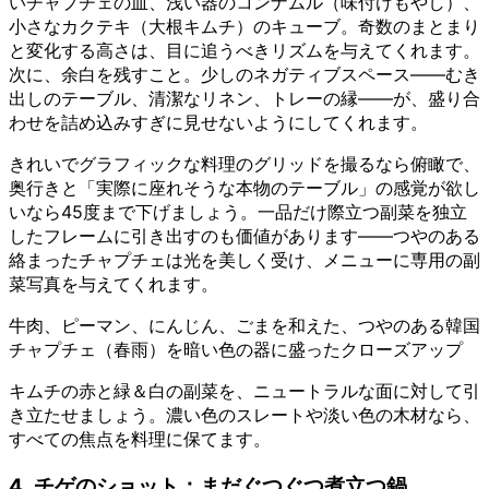
いチャプチェの皿、浅い器のコンナムル（味付けもやし）、
小さなカクテキ（大根キムチ）のキューブ。奇数のまとまり
と変化する高さは、目に追うべきリズムを与えてくれます。
次に、余白を残すこと。少しのネガティブスペース——むき
出しのテーブル、清潔なリネン、トレーの縁——が、盛り合
わせを詰め込みすぎに見せないようにしてくれます。
きれいでグラフィックな料理のグリッドを撮るなら俯瞰で、
奥行きと「実際に座れそうな本物のテーブル」の感覚が欲し
いなら45度まで下げましょう。一品だけ際立つ副菜を独立
したフレームに引き出すのも価値があります——つやのある
絡まったチャプチェは光を美しく受け、メニューに専用の副
菜写真を与えてくれます。
牛肉、ピーマン、にんじん、ごまを和えた、つやのある韓国
チャプチェ（春雨）を暗い色の器に盛ったクローズアップ
キムチの赤と緑＆白の副菜を、ニュートラルな面に対して引
き立たせましょう。濃い色のスレートや淡い色の木材なら、
すべての焦点を料理に保てます。
4. チゲのショット：まだぐつぐつ煮立つ鍋