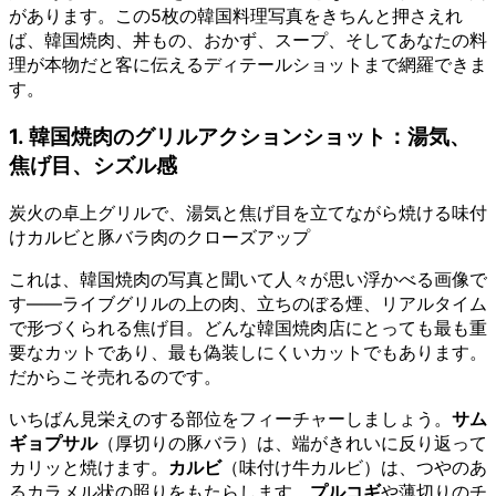
があります。この5枚の韓国料理写真をきちんと押さえれ
ば、韓国焼肉、丼もの、おかず、スープ、そしてあなたの料
理が本物だと客に伝えるディテールショットまで網羅できま
す。
1. 韓国焼肉のグリルアクションショット：湯気、
焦げ目、シズル感
炭火の卓上グリルで、湯気と焦げ目を立てながら焼ける味付
けカルビと豚バラ肉のクローズアップ
これは、韓国焼肉の写真と聞いて人々が思い浮かべる画像で
す——ライブグリルの上の肉、立ちのぼる煙、リアルタイム
で形づくられる焦げ目。どんな韓国焼肉店にとっても最も重
要なカットであり、最も偽装しにくいカットでもあります。
だからこそ売れるのです。
いちばん見栄えのする部位をフィーチャーしましょう。
サム
ギョプサル
（厚切りの豚バラ）は、端がきれいに反り返って
カリッと焼けます。
カルビ
（味付け牛カルビ）は、つやのあ
るカラメル状の照りをもたらします。
プルコギ
や薄切りのチ