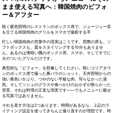
まま使える写真へ：韓国焼肉のビフォ
ー＆アフター
暗く暖色照明のレストランのボックス席で、ジュージュー音
を立てる韓国焼肉のグリルをスマホで撮影する手
忙しい韓国焼肉の営業中の現実はこうです。窓際の席も、ソ
フトボックスも、皿をスタイリングする10分もありませ
ん。あるのは薄暗い隅のボックス席、スマホ、そしてすでに
火のついたグリルだけです。
典型的な「ビフォー」を想像してください。暗いコリアタウ
ンのボックス席で撮った豚バラのショット。天井照明からの
強い黄色いかぶり、つやのない平板な肉、写らなかった湯
気、そしてソジュのグラスや食べかけのおかずが散らかった
背景。それは料理の正直な現実です——でもメニューに載せ
る写真ではありません。
それを直す方法は2つあります。時間があるなら、上記のラ
イティング設定を使ってきちんと撮り直すのが理想です。時