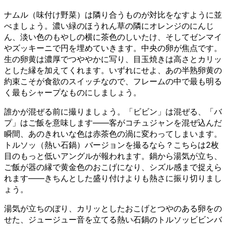
ナムル（味付け野菜）は隣り合うものが対比をなすように並
べましょう。濃い緑のほうれん草の隣にオレンジのにんじ
ん、淡い色のもやしの横に茶色のしいたけ、そしてゼンマイ
やズッキーニで円を埋めていきます。中央の卵が焦点です。
生の卵黄は濃厚でつややかに写り、目玉焼きは高さとカリッ
とした縁を加えてくれます。いずれにせよ、あの半熟卵黄の
約束こそが食欲のスイッチなので、フレームの中で最も明る
く最もシャープなものにしましょう。
誰かが混ぜる前に撮りましょう。「ビビン」は混ぜる、「バ
プ」はご飯を意味します——客がコチュジャンを混ぜ込んだ
瞬間、あのきれいな色は赤茶色の渦に変わってしまいます。
トルソッ（熱い石鍋）バージョンを撮るなら？こちらは2枚
目のもっと低いアングルが報われます。鍋から湯気が立ち、
ご飯が器の縁で黄金色のおこげになり、シズル感まで捉えら
れます——きちんとした盛り付けよりも熱さに振り切りまし
ょう。
湯気が立ちのぼり、カリッとしたおこげとつやのある卵をの
せた、ジュージュー音を立てる熱い石鍋のトルソッビビンバ