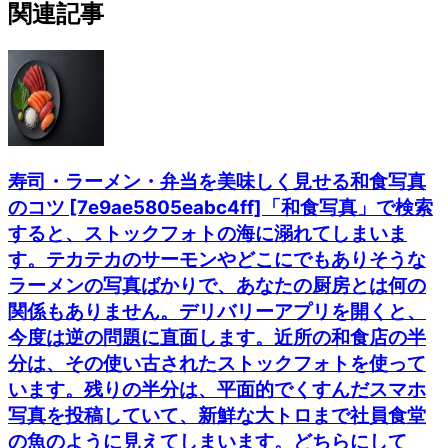
関連記事
寿司・ラーメン・弁当を美味しく見せる和食写真
のコツ [7e9ae5805eabc4ff]「和食写真」で検索
すると、ストックフォトの海に溺れてしまいま
す。テカテカのサーモンやどこにでもありそうな
ラーメンの写真ばかりで、あなたの厨房とは何の
関係もありません。デリバリーアプリを開くと、
今度は逆の問題に直面します。近所の和食店の半
分は、その使い古されたストックフォトを使って
います。残りの半分は、平面的でくすんだスマホ
写真を投稿していて、新鮮な大トロまで社員食堂
の魚のように見えてしまいます。どちらにして