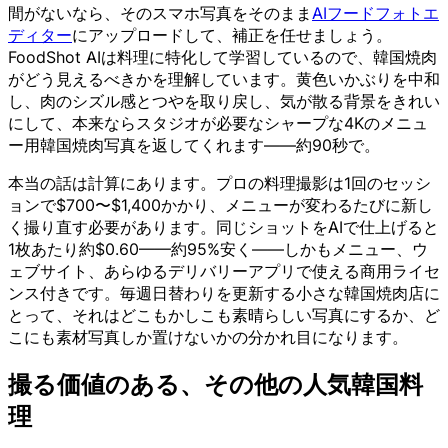
間がないなら、そのスマホ写真をそのまま
AIフードフォトエ
ディター
にアップロードして、補正を任せましょう。
FoodShot AIは料理に特化して学習しているので、韓国焼肉
がどう見えるべきかを理解しています。黄色いかぶりを中和
し、肉のシズル感とつやを取り戻し、気が散る背景をきれい
にして、本来ならスタジオが必要なシャープな4Kのメニュ
ー用韓国焼肉写真を返してくれます——約90秒で。
本当の話は計算にあります。プロの料理撮影は1回のセッシ
ョンで$700〜$1,400かかり、メニューが変わるたびに新し
く撮り直す必要があります。同じショットをAIで仕上げると
1枚あたり約$0.60——約95%安く——しかもメニュー、ウ
ェブサイト、あらゆるデリバリーアプリで使える商用ライセ
ンス付きです。毎週日替わりを更新する小さな韓国焼肉店に
とって、それはどこもかしこも素晴らしい写真にするか、ど
こにも素材写真しか置けないかの分かれ目になります。
撮る価値のある、その他の人気韓国料
理