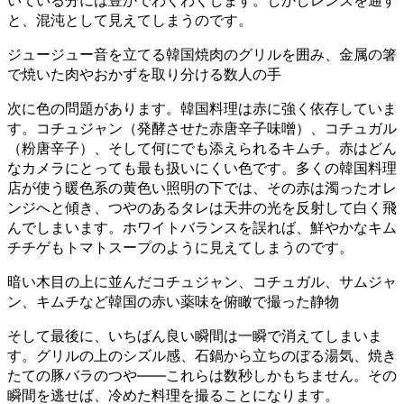
いている分には豊かでわくわくします。しかしレンズを通す
と、混沌として見えてしまうのです。
ジュージュー音を立てる韓国焼肉のグリルを囲み、金属の箸
で焼いた肉やおかずを取り分ける数人の手
次に色の問題があります。韓国料理は赤に強く依存していま
す。コチュジャン（発酵させた赤唐辛子味噌）、コチュガル
（粉唐辛子）、そして何にでも添えられるキムチ。赤はどん
なカメラにとっても最も扱いにくい色です。多くの韓国料理
店が使う暖色系の黄色い照明の下では、その赤は濁ったオレ
ンジへと傾き、つやのあるタレは天井の光を反射して白く飛
んでしまいます。ホワイトバランスを誤れば、鮮やかなキム
チチゲもトマトスープのように見えてしまうのです。
暗い木目の上に並んだコチュジャン、コチュガル、サムジャ
ン、キムチなど韓国の赤い薬味を俯瞰で撮った静物
そして最後に、いちばん良い瞬間は一瞬で消えてしまいま
す。グリルの上のシズル感、石鍋から立ちのぼる湯気、焼き
たての豚バラのつや——これらは数秒しかもちません。その
瞬間を逃せば、冷めた料理を撮ることになります。