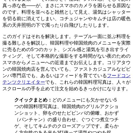
真っ赤な色——が、まさにスマホのカメラを困らせる原因な
のです。料理を並べると雑然として見え、湯気はシャッター
を切る前に消えてしまい、コチュジャンやキムチは店の暖色
系の天井照明の下で濁ったり白飛びしたりします。
このガイドはそれを解決します。テーブル一面に並ぶ料理を
撮る難しさを解説し、韓国料理や韓国焼肉のメニューを実際
に売るための5つのカット、シズル感と湯気を引き出すライ
ティング、そして本格的な撮影をする時間がない夜のための
スマホからメニューへの近道までお伝えします。コリアタウ
ンの韓国焼肉店を営んでいても、ファストカジュアルなビビ
ンバ専門店でも、あるいはフィードを育てている
フードコン
テンツクリエイター
でも、これらの韓国料理写真は、人々が
スクロールの手を止めて注文を始めるきっかけになります。
クイックまとめ：
どのメニューにも欠かせない5
つの韓国料理写真は、韓国焼肉のグリルアクショ
ンショット、卵をのせたビビンバの俯瞰、おかず
（パンチャン）の盛り合わせ、ぐつぐつ煮立つチ
ゲ、そしてキムチのクローズアップです。柔らか
く方向性のある光を1灯使って湯気やつやを捉