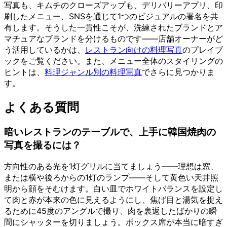
写真も、キムチのクローズアップも、デリバリーアプリ、印
刷したメニュー、SNSを通じて1つのビジュアルの署名を共
有します。そうした一貫性こそが、洗練されたブランドとア
マチュアなブランドを分けるものです——店舗オーナーがど
う活用しているかは、
レストラン向けの料理写真
のプレイブ
ックをご覧ください。また、メニュー全体のスタイリングの
ヒントは、
料理ジャンル別の料理写真
でさらに見つかりま
す。
よくある質問
暗いレストランのテーブルで、上手に韓国焼肉の
写真を撮るには？
方向性のある光を1灯グリルに当てましょう——理想は窓、
または横や後ろからの1灯のランプ——そして黄色い天井照
明から顔をそむけます。白い皿でホワイトバランスを設定し
て肉と赤が本来の色に見えるようにし、焦げ目と湯気を捉え
るために45度のアングルで撮り、肉を裏返したばかりの瞬
間にシャッターを切りましょう。ボックス席が本当に暗すぎ