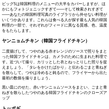
ビッグ5は韓国料理のメニューの大半をカバーしますが、ほ
かにもフォトジェニックすぎて——そして検索されすぎて
——あなたの韓国料理写真のライブラリから外せない料理が
いくつかあります。これらは食べる人が探す最も人気の韓国
料理の一部で、それぞれがフィードに異なる質感、色、温度
をもたらします。
ヤンニョムチキン（韓国フライドチキン）
二度揚げして、つやのある赤オレンジのソースで照りをまと
った韓国フライドチキンは、カメラのために生まれた料理で
す。近づいて撮り、カリッとした衣とねっとりした照りを捉
えましょう。「タレをかけたばかり」と伝わるごまと青ねぎ
を散らして。つやは冷めると鈍るので、フライヤーから出た
最初の数個を撮りましょう。
黒い皿にのせた、赤いヤンニョムソースをまとい、ごまと青
ねぎを散らしたつやのある韓国フライドチキンのクローズア
ップ
トッポギ