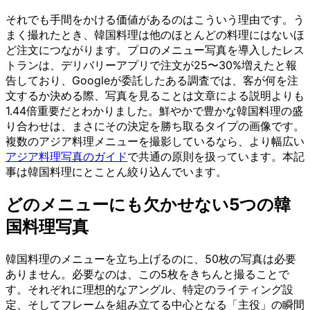
それでも手間をかける価値があるのはこういう理由です。う
まく撮れたとき、韓国料理は他のほとんどの料理にはないほ
ど注文につながります。プロのメニュー写真を導入したレス
トランは、デリバリーアプリで注文が25〜30%増えたと報
告しており、Googleが委託したある調査では、客が何を注
文するか決める際、写真を見ることは文章による説明よりも
1.44倍重要だとわかりました。鮮やかで豊かな韓国料理の盛
り合わせは、まさにその決定を勝ち取るタイプの画像です。
複数のアジア料理メニューを撮影しているなら、より幅広い
アジア料理写真のガイド
で共通の原則を扱っています。本記
事は韓国料理にとことん絞り込んでいます。
どのメニューにも欠かせない5つの韓
国料理写真
韓国料理のメニューを立ち上げるのに、50枚の写真は必要
ありません。必要なのは、この5枚をきちんと撮ることで
す。それぞれに理想的なアングル、特定のライティング設
定、そしてフレームを組み立てる中心となる「主役」の瞬間