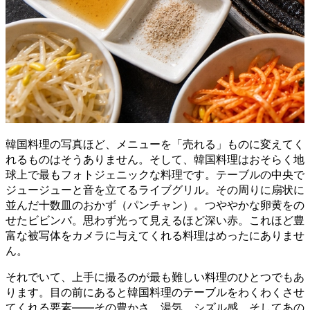
韓国料理の写真ほど、メニューを「売れる」ものに変えてく
れるものはそうありません。そして、韓国料理はおそらく地
球上で最もフォトジェニックな料理です。テーブルの中央で
ジュージューと音を立てるライブグリル。その周りに扇状に
並んだ十数皿のおかず（パンチャン）。つややかな卵黄をの
せたビビンバ。思わず光って見えるほど深い赤。これほど豊
富な被写体をカメラに与えてくれる料理はめったにありませ
ん。
それでいて、上手に撮るのが最も難しい料理のひとつでもあ
ります。目の前にあると韓国料理のテーブルをわくわくさせ
てくれる要素——その豊かさ、湯気、シズル感、そしてあの