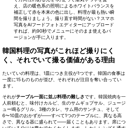
え、店の暖色系の照明によるホワイトバランスを
補正して赤を本来の色に出し、料理が最も熱い瞬
間を撮りましょう。撮り直す時間がない？スマホ
写真をAIフードフォトエディターにアップロード
すれば、約90秒でメニューにそのまま使えるバ
ージョンが手に入ります。
韓国料理の写真がこれほど撮りにく
く、それでいて撮る価値がある理由
たいていの料理は、1皿につき主役が1つです。韓国の食事は
一度に15ものものが並び、それぞれが注目を奪い合ってい
ます。
それが
テーブル一面に並ぶ料理の難しさ
です。韓国焼肉を一
人前頼むと、味付けカルビ、生のサムギョプサル、ジュージ
ュー鳴るグリル、3種のタレ、サム用のサンチュ、そして
6〜10皿のおかずが——すべて1つのテーブルに、異なる高
さで、異なる器に盛られて——届くこともあります。席につ