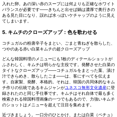
入れた卵。あの深い赤のスープには何よりも正確なホワイト
バランスが必要です——きちんと出せば鍋は濃厚で奥行きの
ある見た目になり、誤れば水っぽいケチャップのように見え
てしまいます。
5. キムチのクローズアップ：色を歌わせる
コチュガルの粉唐辛子をまとい、ごまと青ねぎを散らした、
つやのある赤い白菜キムチの超クローズアップ
どんな韓国料理のメニューにも1枚のディテールショットが
ふさわしく、キムチは明らかな主役です。発酵させた白菜の
タイトなクローズアップ——コチュガルをまとった葉、漬け
汁できらめき、散らしたごま——は、客にすべてを伝えま
す。自家製、発酵、本格的。それは、韓国の共同体的なキム
チ作りの伝統であるキムジャンが
ユネスコ無形文化遺産
に登
録されたのと同じ手仕事です。キムチはそれ自体で最も多く
検索される韓国料理画像の一つでもあるので、力強いキムチ
のショットはメニューを超えて注目を集めます。
近づきましょう。一口分のひとかけ、または白菜（ペチュ）