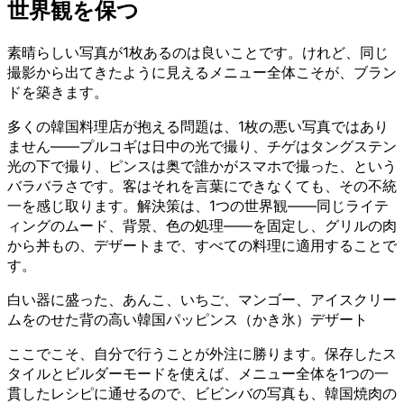
世界観を保つ
素晴らしい写真が1枚あるのは良いことです。けれど、同じ
撮影から出てきたように見えるメニュー全体こそが、ブラン
ドを築きます。
多くの韓国料理店が抱える問題は、1枚の悪い写真ではあり
ません——プルコギは日中の光で撮り、チゲはタングステン
光の下で撮り、ピンスは奥で誰かがスマホで撮った、という
バラバラさです。客はそれを言葉にできなくても、その不統
一を感じ取ります。解決策は、1つの世界観——同じライテ
ィングのムード、背景、色の処理——を固定し、グリルの肉
から丼もの、デザートまで、すべての料理に適用することで
す。
白い器に盛った、あんこ、いちご、マンゴー、アイスクリー
ムをのせた背の高い韓国パッピンス（かき氷）デザート
ここでこそ、自分で行うことが外注に勝ります。保存したス
タイルとビルダーモードを使えば、メニュー全体を1つの一
貫したレシピに通せるので、ビビンバの写真も、韓国焼肉の