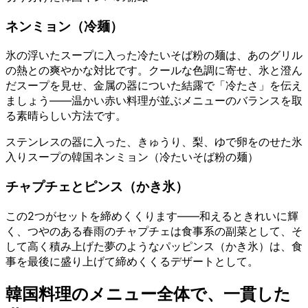
ネンミョン（冷麺）
氷の浮いたスープに入った冷たいそば粉の麺は、あのグリル
の熱との爽やかな対比です。クールな色調に寄せ、氷と澄ん
だスープを見せ、金属の器についた結露で「冷たさ」を伝え
ましょう——温かい赤い料理が並ぶメニューのバランスを取
る素晴らしい方法です。
ステンレスの器に入った、きゅうり、梨、ゆで卵をのせた氷
入りスープの韓国ネンミョン（冷たいそば粉の麺）
チャプチェとピンス（かき氷）
この2つがセットを締めくくります——和えるときれいに輝
く、つやのある春雨のチャプチェは食事系の副菜として、そ
して高く積み上げた夢のようなパッピンス（かき氷）は、食
事を最後に盛り上げて締めくくるデザートとして。
韓国料理のメニュー全体で、一貫した