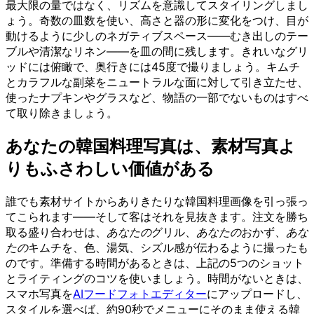
最大限の量ではなく、リズムを意識してスタイリングしまし
ょう。奇数の皿数を使い、高さと器の形に変化をつけ、目が
動けるように少しのネガティブスペース——むき出しのテー
ブルや清潔なリネン——を皿の間に残します。きれいなグリ
ッドには俯瞰で、奥行きには45度で撮りましょう。キムチ
とカラフルな副菜をニュートラルな面に対して引き立たせ、
使ったナプキンやグラスなど、物語の一部でないものはすべ
て取り除きましょう。
あなたの韓国料理写真は、素材写真よ
りもふさわしい価値がある
誰でも素材サイトからありきたりな韓国料理画像を引っ張っ
てこられます——そして客はそれを見抜きます。注文を勝ち
取る盛り合わせは、
あなたの
グリル、
あなたの
おかず、
あな
たの
キムチを、色、湯気、シズル感が伝わるように撮ったも
のです。準備する時間があるときは、上記の5つのショット
とライティングのコツを使いましょう。時間がないときは、
スマホ写真を
AIフードフォトエディター
にアップロードし、
スタイルを選べば、約90秒でメニューにそのまま使える韓