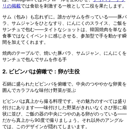
リの掲載
では食欲を刺激する一枚として二役を果たします。
サム（包み）も忘れずに。誰かがサムを作っている——豚バ
ラ、サムジャンをひとなすり、にんにくのスライス、ご飯を
サンチュで包む——タイトなショットは、韓国焼肉を単なる
食事ではなくイベントに感じさせる、参加型で手を動かす瞬
間を加えてくれます。
焼肉のテーブルで、焼いた豚バラ、サムジャン、にんにくを
サンチュで包んでサムを作る手
2. ビビンバは俯瞰で：卵が主役
石鍋に盛られたビビンバを俯瞰で。中央のつややかな卵黄を
囲んでカラフルな味付け野菜が並ぶ
ビビンバは真上から撮る料理です。その魅力のすべては盛り
付けにあります——味付けした野菜がきれいなくさび形に扇
状に並び、ご飯の器の中央につやのある卵がのっている——
だから真上から90度で撮りましょう。それ以外のアングル
では、このデザインが隠れてしまいます。