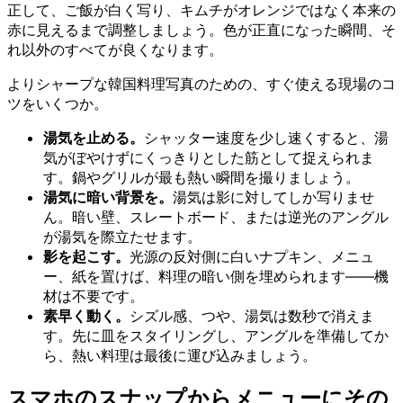
正して、ご飯が白く写り、キムチがオレンジではなく本来の
赤に見えるまで調整しましょう。色が正直になった瞬間、そ
れ以外のすべてが良くなります。
よりシャープな韓国料理写真のための、すぐ使える現場のコ
ツをいくつか。
湯気を止める。
シャッター速度を少し速くすると、湯
気がぼやけずにくっきりとした筋として捉えられま
す。鍋やグリルが最も熱い瞬間を撮りましょう。
湯気に暗い背景を。
湯気は影に対してしか写りませ
ん。暗い壁、スレートボード、または逆光のアングル
が湯気を際立たせます。
影を起こす。
光源の反対側に白いナプキン、メニュ
ー、紙を置けば、料理の暗い側を埋められます——機
材は不要です。
素早く動く。
シズル感、つや、湯気は数秒で消えま
す。先に皿をスタイリングし、アングルを準備してか
ら、熱い料理は最後に運び込みましょう。
スマホのスナップからメニューにその