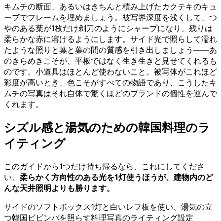
キムチの断面、あるいはきちんと積み上げたカクテキのキュ
ーブでフレームを埋めましょう。被写界深度を浅くして、つ
やのある葉が1枚だけ剃刀のようにシャープになり、残りは
柔らかな赤に溶けるようにします。サイド光で照らして濡れ
たような照りと葉と葉の間の質感を引き出しましょう——あ
のきらめきこそが、平板ではなく生き生きと見せてくれるも
のです。小道具はほとんど使わないこと。被写体がこれほど
彩度が高いとき、色こそがすべての物語であり、こうしたキ
ムチの写真はそれ自体で驚くほどのブランドの個性を運んで
くれます。
シズル感と湯気のための韓国料理のラ
イティング
このガイドから1つだけ持ち帰るなら、これにしてくださ
い。
柔らかく方向性のある光を1灯使うほうが、建物内のど
んな天井照明よりも勝ります。
サイドのソフトボックス1灯と白いレフ板を使い、湯気の立
つ韓国ビビンバを照らす料理写真のライティング設定