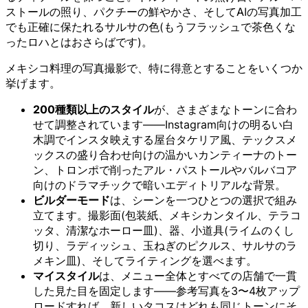
ストールの照り、パクチーの鮮やかさ、そしてAIの写真加工
でも正確に保たれるサルサの色(もうフラッシュで茶色くな
ったロハとはおさらばです)。
メキシコ料理の写真撮影で、特に得意とすることをいくつか
挙げます。
200種類以上のスタイル
が、さまざまなトーンに合わ
せて調整されています——Instagram向けの明るい白
木調でインスタ映えする屋台タケリア風、テックスメ
ックスの盛り合わせ向けの温かいカンティーナのトー
ン、トロンポで削ったアル・パストールやバルバコア
向けのドラマチックで暗いエディトリアルな背景。
ビルダーモード
は、シーンを一つひとつの選択で組み
立てます。撮影面(包装紙、メキシカンタイル、テラコ
ッタ、清潔なホーロー皿)、器、小道具(ライムのくし
切り、ラディッシュ、玉ねぎのピクルス、サルサのラ
メキン皿)、そしてライティングを選べます。
マイスタイル
は、メニュー全体とすべての店舗で一貫
した見た目を固定します——参考写真を3〜4枚アップ
ロードすれば、新しいタコスはどれも同じトーンにそ