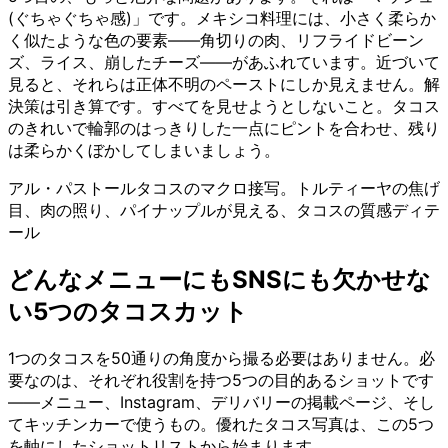
(ぐちゃぐちゃ感)」です。メキシコ料理には、小さく柔らか
く似たような色の要素——角切りの肉、リフライドビーン
ズ、ライス、崩したチーズ——があふれています。近づいて
見ると、それらは正体不明のペーストにしか見えません。解
決策は引き算です。すべてを見せようとしないこと。タコス
のきれいで輪郭のはっきりした一点にピントを合わせ、残り
は柔らかくぼかしてしまいましょう。
アル・パストールタコスのマクロ接写。トルティーヤの焦げ
目、肉の照り、パイナップルが見える、タコスの質感ディテ
ール
どんなメニューにもSNSにも欠かせな
い5つのタコスカット
1つのタコスを50通りの角度から撮る必要はありません。必
要なのは、それぞれ役割を持つ5つの目的あるショットです
——メニュー、Instagram、デリバリーの掲載ページ、そし
てキッチンカーで使うもの。優れたタコス写真は、この5つ
を軸にしたショットリストから始まります。