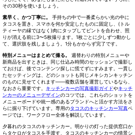
その30秒を使いましょう。
素早く、かつ丁寧に。
手持ちの中で一番柔らかい光の中に
タコスを置き、スマホを何か安定したものに固定し、(トル
ティーヤの縁ではなく)肉にタップしてピントを合わせ、照
りが消える前に3〜5枚撮ります。1枚ごとに少しずつ動かし
て、選択肢を残しましょう。1分もかからず完了です。
特別メニューはまとめて撮る。
週替わりの特別メニューや
新商品を出すときは、同じ仕込み時間のセッションで撮影し
ておけば、後でコンテンツ探しに慌てずにすみます。一貫し
たセッティングは、どのショットも同じメキシカンキッチン
のものに見せてくれます——複数店舗を運営しているなら、
なおさら重要です。
キッチンカーの写真撮影ガイド
や
キッチ
ンカーのメニューデザイン
のコツでは、これらのショットを
メニューボードや統一感のあるブランドへと活かす方法をさ
らに掘り下げています。専用の
タコスのキッチンカー写真
ペ
ージでは、ワークフロー全体を解説しています。
夕暮れのタコスのキッチンカー。明かりの灯った提供窓口か
らタケロがタコスを手渡す、タコスのキッチンカーの情景シ