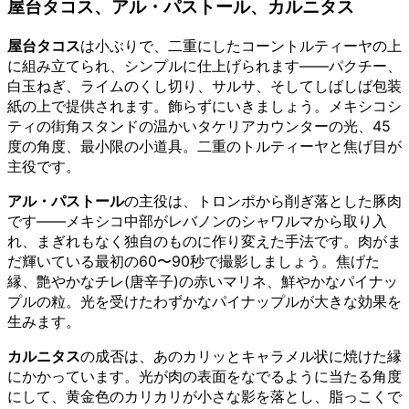
屋台タコス、アル・パストール、カルニタス
屋台タコス
は小ぶりで、二重にしたコーントルティーヤの上
に組み立てられ、シンプルに仕上げられます——パクチー、
白玉ねぎ、ライムのくし切り、サルサ、そしてしばしば包装
紙の上で提供されます。飾らずにいきましょう。メキシコシ
ティの街角スタンドの温かいタケリアカウンターの光、45
度の角度、最小限の小道具。二重のトルティーヤと焦げ目が
主役です。
アル・パストール
の主役は、トロンポから削ぎ落とした豚肉
です——メキシコ中部がレバノンのシャワルマから取り入
れ、まぎれもなく独自のものに作り変えた手法です。肉がま
だ輝いている最初の60〜90秒で撮影しましょう。焦げた
縁、艶やかなチレ(唐辛子)の赤いマリネ、鮮やかなパイナッ
プルの粒。光を受けたわずかなパイナップルが大きな効果を
生みます。
カルニタス
の成否は、あのカリッとキャラメル状に焼けた縁
にかかっています。光が肉の表面をなでるように当たる角度
にして、黄金色のカリカリが小さな影を落とし、脂っこくで