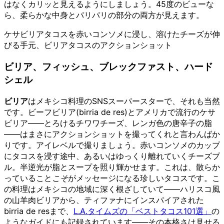
はなくカリッと見えるようにしましょう。45度のビューな
ら、柔らかな中身とパリパリの部分の両方が見えます。
ケサビリアタコスを赤いコンソメに浸し、溶けたチーズが伸
びる手元、ビリアタコスのアクションショット
ビリア、フィッシュ、ブレックファスト、ハード
シェル
ビリア
はメキシコ料理のSNSスーパースターで、それも当然
です。ビーフビリア(birria de res)とアメリカで流行のケサ
ビリア——とろけるチワワチーズ、レンガ色の唐辛子の脂
——はまさにアクションショットを撮ってくれと言わんばか
りです。アイレベルで撮りましょう。赤いコンソメのカップ
にタコスを浸す途中、あるいはゆっくり離れていくチーズプ
ル。半逆光が脂とスープを照り輝かせます。これは、散らか
っていること
こそ
がメッセージになる珍しいタコスです。こ
の料理はメキシコの地域に深く根ざしていて——ハリスコ風
の山羊肉ビリアから、ティファナにインスパイアされた
birria de resまで、
L.A.タイムズの「ベストタコス101選」
の
ようなガイドにも記録されています——その本格さは見せる