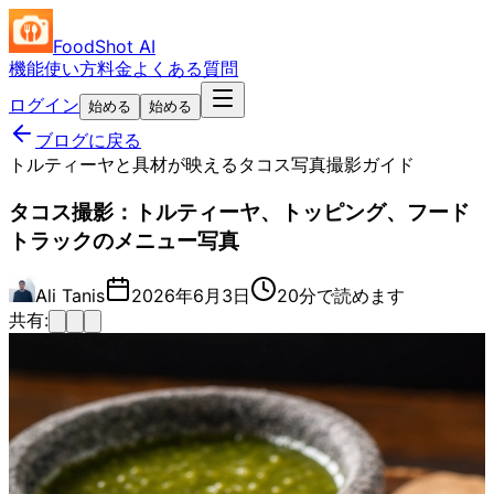
FoodShot AI
機能
使い方
料金
よくある質問
ログイン
始める
始める
ブログに戻る
トルティーヤと具材が映えるタコス写真撮影ガイド
タコス撮影：トルティーヤ、トッピング、フード
トラックのメニュー写真
Ali Tanis
2026年6月3日
20分で読めます
共有: