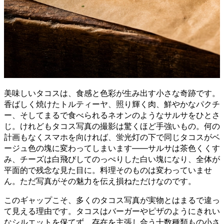
美味しいタコスは、食感と色彩が生み出す小さな奇跡です。
香ばしく焼けたトルティーヤ、照り輝く肉、鮮やかなパクチ
ー、そしてまるで食べられるネオンのようなサルサをひとさ
じ。けれどもタコス写真の撮影は驚くほど手強いもの。何の
計画もなくスマホを向ければ、蛍光灯の下で同じタコスがベ
ージュ色の塊に変わってしまいます——サルサは茶色くくす
み、チーズは白飛びしてのっぺりした白い塊になり、全体が
平面的で残念な見た目に。料理そのものは変わっていませ
ん。ただ写真がその魅力を伝え損ねただけなのです。
このギャップこそ、多くのタコス写真が実物とはまるで違っ
て見える理由です。タコスはバーガーやピザのようにきれい
なシルエットを保てず、存在を主張し合う十数種類もの小さ