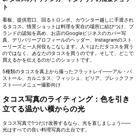
ト
看板、提供窓口、回るトロンポ、カウンター越しに手渡され
るタコス。情景ショットは料理を実在の場所に結びつけ、ブ
ランドの認知を高め、お店のGoogleビジネスのカバー写
真、デリバリープロフィールのヘッダー、Instagramのスト
ーリーズと一人何役もこなします。人々はただタコスを買う
のではなく、
あなたの
タコスを買うのです。そして、どこで
買えるかを伝えるのがこのショットです。
5種類のタコスを真上から撮ったフラットレイ——アル・パ
ストール、カルニタス、フィッシュ、ビリア、ブレックファ
スト——メニュー撮影向け
タコス写真のライティング：色を引き
立てる温かい横からの光
タコス写真で1つだけ改善するなら、光を直しましょう——
光はすべての良い料理写真の土台です。