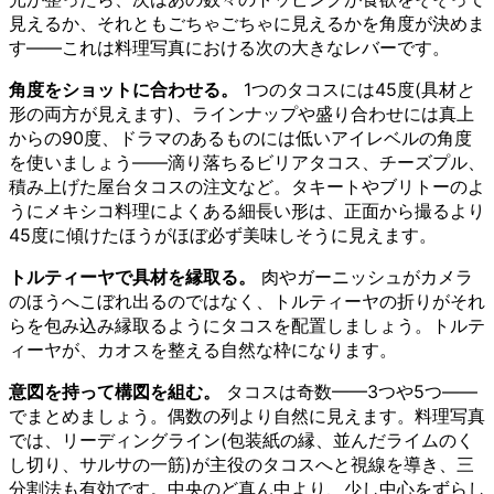
見えるか、それともごちゃごちゃに見えるかを角度が決めま
す——これは料理写真における次の大きなレバーです。
角度をショットに合わせる。
1つのタコスには45度(具材
と
形の両方が見えます)、ラインナップや盛り合わせには真上
からの90度、ドラマのあるものには低いアイレベルの角度
を使いましょう——滴り落ちるビリアタコス、チーズプル、
積み上げた屋台タコスの注文など。タキートやブリトーのよ
うにメキシコ料理によくある細長い形は、正面から撮るより
45度に傾けたほうがほぼ必ず美味しそうに見えます。
トルティーヤで具材を縁取る。
肉やガーニッシュがカメラ
のほうへこぼれ出るのではなく、トルティーヤの折りがそれ
らを包み込み縁取るようにタコスを配置しましょう。トルテ
ィーヤが、カオスを整える自然な枠になります。
意図を持って構図を組む。
タコスは奇数——3つや5つ——
でまとめましょう。偶数の列より自然に見えます。料理写真
では、リーディングライン(包装紙の縁、並んだライムのく
し切り、サルサの一筋)が主役のタコスへと視線を導き、三
分割法も有効です。中央のど真ん中より、少し中心をずらし