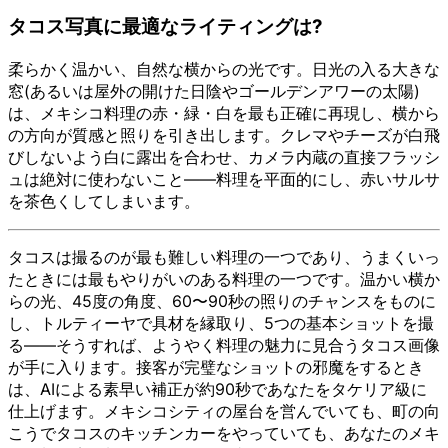
タコス写真に最適なライティングは?
柔らかく温かい、自然な横からの光です。日光の入る大きな
窓(あるいは屋外の開けた日陰やゴールデンアワーの太陽)
は、メキシコ料理の赤・緑・白を最も正確に再現し、横から
の方向が質感と照りを引き出します。クレマやチーズが白飛
びしないよう白に露出を合わせ、カメラ内蔵の直接フラッシ
ュは絶対に使わないこと——料理を平面的にし、赤いサルサ
を茶色くしてしまいます。
タコスは撮るのが最も難しい料理の一つであり、うまくいっ
たときには最もやりがいのある料理の一つです。温かい横か
らの光、45度の角度、60〜90秒の照りのチャンスをものに
し、トルティーヤで具材を縁取り、5つの基本ショットを撮
る——そうすれば、ようやく料理の魅力に見合うタコス画像
が手に入ります。接客が完璧なショットの邪魔をするとき
は、AIによる素早い補正が約90秒であなたをタケリア級に
仕上げます。メキシコシティの屋台を営んでいても、町の向
こうでタコスのキッチンカーをやっていても、あなたのメキ