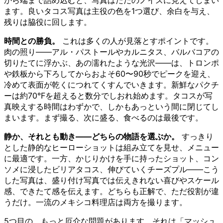
から端まで詰め込むと、写真はただのノイズに見えてしまい
ます。良いタコス写真は主役の色を1つ選び、余白を与え、
残りは脇役に回します。
時間との勝負。
これは多くの人が見落とすポイントです。
肉の照り——アル・パストールやカルニタス、バルバコアの
切りたてに浮かぶ、あの濡れたような光沢——は、トロンポ
や鉄板から下ろしてからおよそ60〜90秒でピークを迎え、
冷めて表面が乾くにつれてくすんでいきます。新鮮なパクチ
ーは約70°Fを超えると数分でしおれ始めます。タコスが写
真映えする時間はわずかで、しかもあっという間に閉じてし
まいます。まず撮る、次に盛る、食べるのは最後です。
静か、それとも動き——どちらの物語を選ぶか。
すっきり
とした静的なヒーローショットは組み立てを見せ、メニュー
に最適です。一方、かじりかけを手に持ったショット、コン
ソメに浸したビリアタコス、伸びていくチーズプル——こう
した写真は、盛り付け写真では伝えきれない喜びやスケール
感、できたて感を伝えます。どちらも正解で、ただ役割が違
うだけ。一流のメキシコ料理店は両方を撮ります。
5つ目の、もっと厄介な問題があります。それは「マッシュ