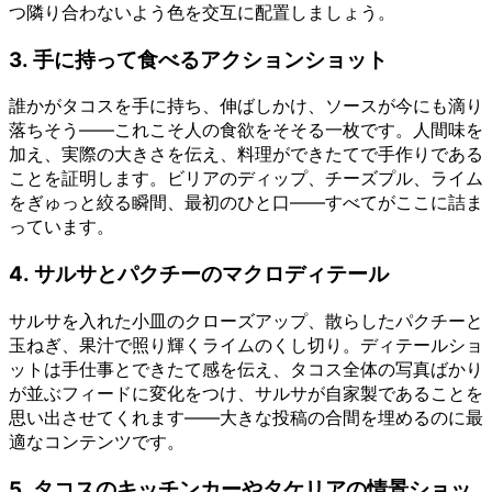
つ隣り合わないよう色を交互に配置しましょう。
3. 手に持って食べるアクションショット
誰かがタコスを手に持ち、伸ばしかけ、ソースが今にも滴り
落ちそう——これこそ人の食欲をそそる一枚です。人間味を
加え、実際の大きさを伝え、料理ができたてで手作りである
ことを証明します。ビリアのディップ、チーズプル、ライム
をぎゅっと絞る瞬間、最初のひと口——すべてがここに詰ま
っています。
4. サルサとパクチーのマクロディテール
サルサを入れた小皿のクローズアップ、散らしたパクチーと
玉ねぎ、果汁で照り輝くライムのくし切り。ディテールショ
ットは手仕事とできたて感を伝え、タコス全体の写真ばかり
が並ぶフィードに変化をつけ、サルサが自家製であることを
思い出させてくれます——大きな投稿の合間を埋めるのに最
適なコンテンツです。
5. タコスのキッチンカーやタケリアの情景ショッ