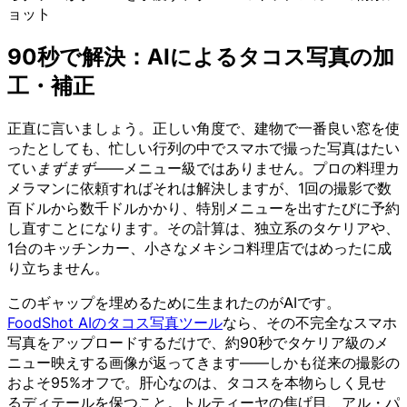
ョット
90秒で解決：AIによるタコス写真の加
工・補正
正直に言いましょう。正しい角度で、建物で一番良い窓を使
ったとしても、忙しい行列の中でスマホで撮った写真はたい
てい
まずまず
——メニュー級ではありません。プロの料理カ
メラマンに依頼すればそれは解決しますが、1回の撮影で数
百ドルから数千ドルかかり、特別メニューを出すたびに予約
し直すことになります。その計算は、独立系のタケリアや、
1台のキッチンカー、小さなメキシコ料理店ではめったに成
り立ちません。
このギャップを埋めるために生まれたのがAIです。
FoodShot AIのタコス写真ツール
なら、その不完全なスマホ
写真をアップロードするだけで、約90秒でタケリア級のメ
ニュー映えする画像が返ってきます——しかも従来の撮影の
およそ95%オフで。肝心なのは、タコスを本物らしく見せ
るディテールを保つこと。トルティーヤの焦げ目、アル・パ