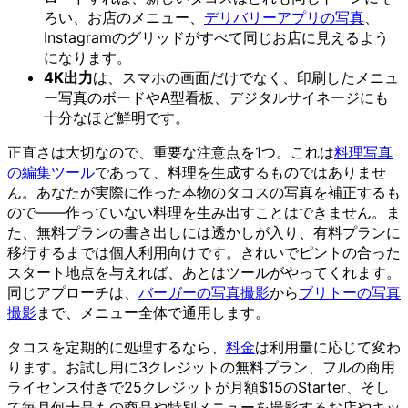
ろい、お店のメニュー、
デリバリーアプリの写真
、
Instagramのグリッドがすべて同じお店に見えるよう
になります。
4K出力
は、スマホの画面だけでなく、印刷したメニュ
ー写真のボードやA型看板、デジタルサイネージにも
十分なほど鮮明です。
正直さは大切なので、重要な注意点を1つ。これは
料理写真
の編集ツール
であって、料理を生成するものではありませ
ん。あなたが実際に作った本物のタコスの写真を補正するも
ので——作っていない料理を生み出すことはできません。ま
た、無料プランの書き出しには透かしが入り、有料プランに
移行するまでは個人利用向けです。きれいでピントの合った
スタート地点を与えれば、あとはツールがやってくれます。
同じアプローチは、
バーガーの写真撮影
から
ブリトーの写真
撮影
まで、メニュー全体で通用します。
タコスを定期的に処理するなら、
料金
は利用量に応じて変わ
ります。お試し用に3クレジットの無料プラン、フルの商用
ライセンス付きで25クレジットが月額$15のStarter、そし
て毎月何十品もの商品や特別メニューを撮影するお店やキッ