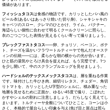
価値があります。
フィッシュタコス
は食感の物語です。カリッとしたバハ風の
ビール衣(あるいはあっさり焼いた切り身)、シャキシャキの
キャベツのスロー、クレマのひとかけ、ライム、パクチー。
海辺らしい個性に合わせて明るくクールクリーンに照らし、
衣のごつごつした表情が見えるくらい寄って撮りましょう。
ブレックファストタコス
——卵、チョリソ、ベーコン、ポテ
ト、チーズを温かいフラワートルティーヤで包んだオーステ
ィンの伝統——には、柔らかな朝の横からの光が合います。
ひと筋の湯気やとろけ具合を捉えれば、もう完璧です。1つ
を少し開いて、中のスクランブルエッグを見せましょう。
ハードシェルのテックスメックスタコス
は、層を重ねる作業
です。味付けした牛ひき肉、細切りレタス、チェダー、角切
りトマトを、カリッとしたU字型のシェルに。積み重なった
地層を見せるために正面か、ゆるい45度で撮り、こぼれた
かすやシェルの割れに注意しましょう。だらしなく見えてし
まいます。トルティーヤ全般についてひとこと。コーンは小
さく、本格的で屋台らしい印象を与え(焦げ目と斑点は照ら