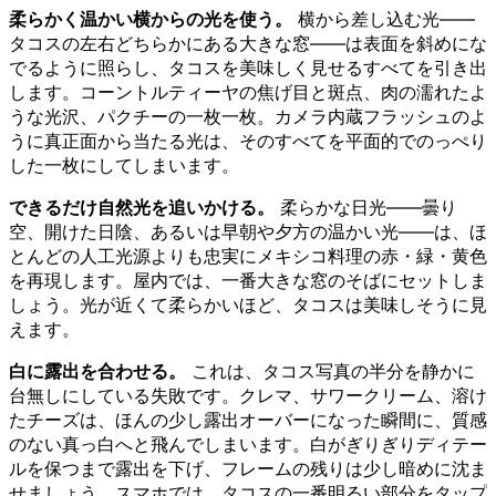
柔らかく温かい横からの光を使う。
横から差し込む光——
タコスの左右どちらかにある大きな窓——は表面を斜めにな
でるように照らし、タコスを美味しく見せるすべてを引き出
します。コーントルティーヤの焦げ目と斑点、肉の濡れたよ
うな光沢、パクチーの一枚一枚。カメラ内蔵フラッシュのよ
うに真正面から当たる光は、そのすべてを平面的でのっぺり
した一枚にしてしまいます。
できるだけ自然光を追いかける。
柔らかな日光——曇り
空、開けた日陰、あるいは早朝や夕方の温かい光——は、ほ
とんどの人工光源よりも忠実にメキシコ料理の赤・緑・黄色
を再現します。屋内では、一番大きな窓のそばにセットしま
しょう。光が近くて柔らかいほど、タコスは美味しそうに見
えます。
白に露出を合わせる。
これは、タコス写真の半分を静かに
台無しにしている失敗です。クレマ、サワークリーム、溶け
たチーズは、ほんの少し露出オーバーになった瞬間に、質感
のない真っ白へと飛んでしまいます。白がぎりぎりディテー
ルを保つまで露出を下げ、フレームの残りは少し暗めに沈ま
せましょう。スマホでは、タコスの一番明るい部分をタップ