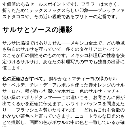
す価値のあるセールスポイントです)、フラワーは大きく、
折りたためてテックスメックスらしい印象——ブレックファ
ストタコスや、その近い親戚であるブリトーの定番です。
サルサとソースの撮影
サルサは脇役ではありません——メキシコ全土で、どの地域
も独自のサルサを守っていて、多くのタケリアにとってソー
スこそが店の個性そのものです。メキシコ料理店の性格を決
定づけるサルサは、あなたの料理写真の中でも独自の出番に
値します。
色の正確さがすべて。
鮮やかなトマティーヨの緑のサル
サ・ベルデ、チレ・デ・アルボルを使った赤オレンジのサル
サ・ロハ、種が散った深いマホガニー色のサルサ・マチャ、
淡い緑のアボカドクレマ——この違いこそ、お客さんに何が
出てくるかを正確に伝えます。ホワイトバランスを間違えた
り——フラッシュを焚いたりすれば——どれもこれも食欲の
わかない茶色へと寄っていきます。ニュートラルな日光のも
とで撮影し、画面の色がボウルの中の色と一致しているか確