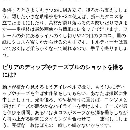
提供するときよりもきつめに組み立て、後ろから支えましょ
う。隠した小さな爪楊枝を1〜2本使えば、折ったタコスを
立てたままにしたり、具材が滑り落ちるのを防いだりできま
す——爪楊枝は最終画像から簡単にレタッチで消せます。フ
レームの外にあるライムのくし切りや2つ目のタコス、皿の
縁にタコスを寄りかからせるのも手です。トルティーヤは置
いておくほど柔らかくなって崩れるので、手早く撮りましょ
う。
ビリアのディップやチーズプルのショットを撮る
には?
動きが横から見えるようアイレベルで撮り、もう1人にディ
ップやチーズを伸ばす作業をしてもらい、あなたは撮影に集
中しましょう。光を後ろ、やや横寄りに置けば、コンソメと
溶けたチーズが艶やかなハイライトを受けます。チーズが最
も伸びる瞬間、あるいはタコスがスープから滴を垂らしなが
ら持ち上がる瞬間にタイミングを合わせて——連写しましょ
う。完璧な一枚はほんの一瞬しか続かないからです。