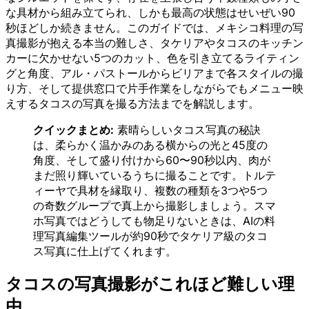
な具材から組み立てられ、しかも最高の状態はせいぜい90
秒ほどしか続きません。このガイドでは、メキシコ料理の写
真撮影が抱える本当の難しさ、タケリアやタコスのキッチン
カーに欠かせない5つのカット、色を引き立てるライティン
グと角度、アル・パストールからビリアまで各スタイルの撮
り方、そして提供窓口で片手作業をしながらでもメニュー映
えするタコスの写真を撮る方法までを解説します。
クイックまとめ:
素晴らしいタコス写真の秘訣
は、柔らかく温かみのある横からの光と45度の
角度、そして盛り付けから60〜90秒以内、肉が
まだ照り輝いているうちに撮ることです。トルテ
ィーヤで具材を縁取り、複数の種類を3つや5つ
の奇数グループで真上から撮影しましょう。スマ
ホ写真ではどうしても物足りないときは、AIの料
理写真編集ツールが約90秒でタケリア級のタコ
ス写真に仕上げてくれます。
タコスの写真撮影がこれほど難しい理
由