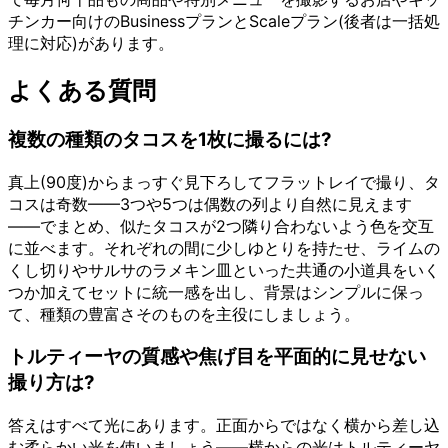
チンカー向けのBusinessプランとScaleプラン(後者は一括処
理に対応)があります。
よくある質問
複数の種類のタコスを1枚に撮るには?
真上(90度)からまっすぐ見下ろしてフラットレイで撮り、タ
コスは奇数——3つや5つは偶数の列より自然に見えます
——でまとめ、似たタコスが2つ隣り合わないよう色を交互
に並べます。それぞれの間に少しゆとりを持たせ、ライムの
くし切りやサルサのラメキン皿といった共通の小道具をいく
つか加えてセットに統一感を出し、背景はシンプルに保っ
て、種類の豊富さそのものを主役にしましょう。
トルティーヤの質感や焦げ目を平面的に見せない
撮り方は?
答えはすべて光にあります。正面からではなく横から差し込
む柔らかい光を使いましょう——横からの光はトルティーヤ