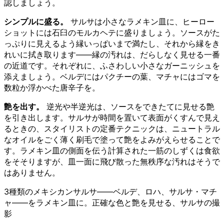
認しましょう。
シンプルに盛る。
サルサは小さなラメキン皿に、ヒーロー
ショットには石臼のモルカヘテに盛りましょう。ソースがた
っぷりに見えるよう縁いっぱいまで満たし、それから縁をき
れいに拭き取ります——縁の汚れは、だらしなく見せる一番
の近道です。それぞれに、ふさわしい小さなガーニッシュを
添えましょう。ベルデにはパクチーの葉、マチャにはゴマを
数粒か浮かべた唐辛子を。
艶を出す。
逆光や半逆光は、ソースをできたてに見せる艶
を引き出します。サルサが時間を置いて表面がくすんで見え
るときの、スタイリストの定番テクニックは、ニュートラル
なオイルをごく薄く刷毛で塗って艶をよみがえらせることで
す。ラメキン皿の側面を伝う計算された一筋のしずくは食欲
をそそりますが、皿一面に飛び散った無秩序な汚れはそうで
はありません。
3種類のメキシカンサルサ——ベルデ、ロハ、サルサ・マチ
ャ——をラメキン皿に。正確な色と艶を見せる、サルサの撮
影