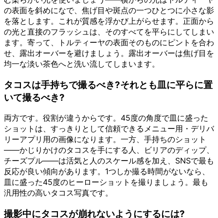
の表面を斜めになで、焦げ目や斑点の一つひとつに小さな影
を落とします。これが質感を浮かび上がらせます。正面から
の光と直接のフラッシュは、そのすべてを平らにしてしまい
ます。寄って、トルティーヤの表面そのものにピントを合わ
せ、露出オーバーを避けましょう。露出オーバーは焦げ目を
均一な淡い茶色へと洗い流してしまいます。
タコスは手持ちで撮るべき?それとも皿に平らに置
いて撮るべき?
両方です。役割が違うからです。45度の角度で皿に盛った
ショットは、すっきりとして信頼できるメニュー用・デリバ
リーアプリ用の画像になります。一方、手持ちのショット
——かじりかけのタコスを手にする人、ビリアのディップ、
チーズプル——は活気と人のスケール感を加え、SNSで最も
反応が良い傾向があります。1つしか撮る時間がないなら、
皿に盛った45度のヒーローショットを撮りましょう。最も
汎用性の高いタコス写真です。
撮影中にタコスが崩れないようにするには?