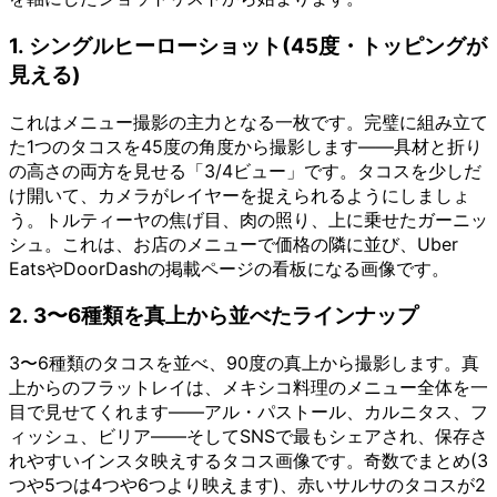
1. シングルヒーローショット(45度・トッピングが
見える)
これはメニュー撮影の主力となる一枚です。完璧に組み立て
た1つのタコスを45度の角度から撮影します——具材と折り
の高さの両方を見せる「3/4ビュー」です。タコスを少しだ
け開いて、カメラがレイヤーを捉えられるようにしましょ
う。トルティーヤの焦げ目、肉の照り、上に乗せたガーニッ
シュ。これは、お店のメニューで価格の隣に並び、Uber
EatsやDoorDashの掲載ページの看板になる画像です。
2. 3〜6種類を真上から並べたラインナップ
3〜6種類のタコスを並べ、90度の真上から撮影します。真
上からのフラットレイは、メキシコ料理のメニュー全体を一
目で見せてくれます——アル・パストール、カルニタス、フ
ィッシュ、ビリア——そしてSNSで最もシェアされ、保存さ
れやすいインスタ映えするタコス画像です。奇数でまとめ(3
つや5つは4つや6つより映えます)、赤いサルサのタコスが2