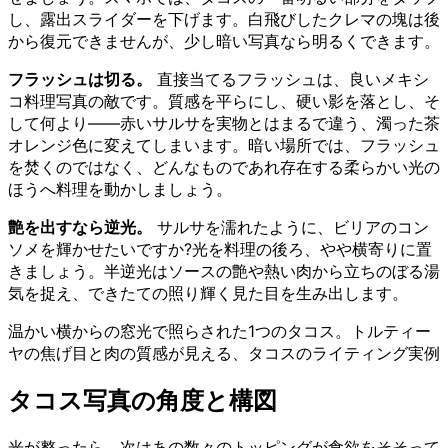
し、露出スライダーを下げます。白飛びしたクレマの塊は後
から復元できませんが、少し暗い写真なら明るくできます。
フラッシュは切る。
直接当てるフラッシュは、良いメキシ
コ料理写真の敵です。質感を平らにし、硬い影を落とし、そ
して何より——赤いサルサを実物とはまるで違う、濁った茶
オレンジ色に変えてしまいます。暗い場所では、フラッシュ
を焚くのではなく、どんなものであれ存在する柔らかい光の
ほうへ料理を動かしましょう。
艶を出すなら逆光。
サルサを濡れたように、ビリアのコン
ソメを輝かせたいですか?光を料理の後ろ、やや横寄りに置
きましょう。半逆光はソースの艶や熱い肉から立ちのぼる湯
気を捉え、できたての照り輝く見た目を生み出します。
温かい横からの窓光で照らされた1つのタコス。トルティー
ヤの焦げ目と肉の質感が見える、タコスのライティング実例
タコス写真の角度と構図
光が整ったら、次はあの数々のトッピングが食欲をそそって