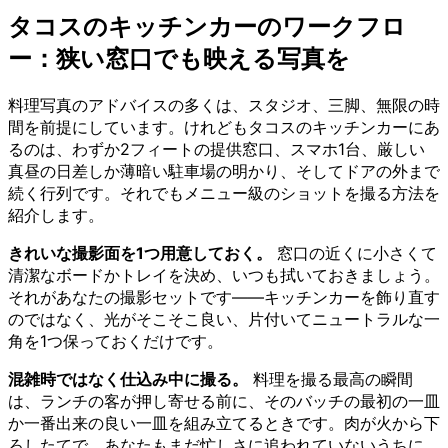
タコスのキッチンカーのワークフロ
ー：狭い窓口でも映える写真を
料理写真のアドバイスの多くは、スタジオ、三脚、無限の時
間を前提にしています。けれどもタコスのキッチンカーにあ
るのは、わずか2フィートの提供窓口、スマホ1台、厳しい
真昼の日差しか薄暗い駐車場の明かり、そしてドアの外まで
続く行列です。それでもメニュー級のショットを撮る方法を
紹介します。
きれいな撮影面を1つ用意しておく。
窓口の近くに小さくて
清潔なボードかトレイを決め、いつも拭いておきましょう。
それがあなたの撮影セットです——キッチンカーを飾り直す
のではなく、光がそこそこ良い、片付いてニュートラルな一
角を1つ保っておくだけです。
混雑時ではなく仕込み中に撮る。
料理を撮る最高の瞬間
は、ランチの客が押し寄せる前に、そのバッチの最初の一皿
か一番出来の良い一皿を組み立てるときです。肉が火から下
ろしたてで、あなたもまだ忙しさに追われていないうちに、