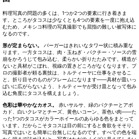
料理写真の問題の多くは、1つか2つの要素に行き着きま
す。ところがタコスは少なくとも4つの要素を一度に抱え込
むため、メキシコ料理の写真撮影でも屈指の難しい被写体に
なるのです。
形が定まらない。
バーガーはきれいなタワー状に積み重な
ります。一方タコスは、肉・玉ねぎ・パクチー・ソースの雪
崩をかろうじて包み込む、柔らかい折りたたみです。構造が
ないと具材がこぼれ、視線の置きどころがなくなります。プ
ロの撮影者が頼る裏技は、トルティーヤに仕事をさせるこ
と。折り目そのものがフレームになります——具材が皿いっ
ぱいに広がらないよう、トルティーヤが受け皿となって包み
込む角度にタコスを構えましょう。
色彩は華やかなカオス。
赤いサルサ、緑のパクチーとアボ
カド、白いクレマとチーズ、黄色いコーン、茶色い肉——た
った1つのタコスがカラーホイールのあらゆる色をまとって
います。だからこそタコスは目の前にすると食欲をそそり、
写真ではいとも簡単に台無しになるのです。すべての色を端