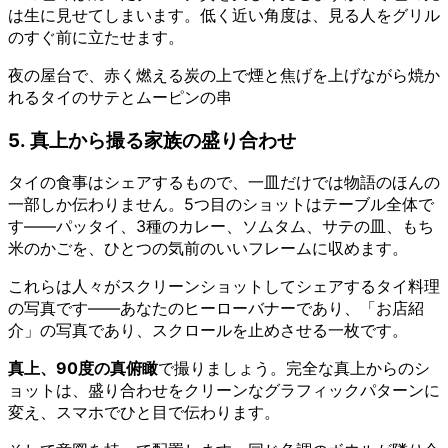
は生に見せてしまいます。低く近い角度は、見る人をグリル
のすぐ前に立たせます。
夜の屋台で、赤く燃える炭の上で煙と焦げを上げながら焼か
れるタイのサテとムーピンの串
5. 真上から撮る家族の盛り合わせ
タイの食事はシェアするもので、一皿だけでは物語のほんの
一部しか伝わりません。5つ目のショットはテーブル全体で
す——パッタイ、3種のカレー、ソムタム、サテの皿、もち
米のかごを、ひとつの気前のいいフレームに収めます。
これらは人々がスクリーンショットしてシェアするタイ料理
の写真です——あなたのヒーローバナーであり、「お店紹
介」の写真であり、スクロールを止めさせる一枚です。
真上、90度の真俯瞰
で撮りましょう。完全な真上からのシ
ョットは、盛り合わせをクリーンなグラフィックパターンに
変え、スマホでひと目で伝わります。