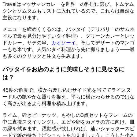
Travelはマッサマンカレーを世界一の料理に選び、トムヤム
クンとソムタムもリストに入れているので、これらは自然な
主役になります。
メニューを締めくくるのは、パッタイ（デリバリーのサムネ
イルで最も見分けやすいタイ料理）、グリーンカレーとレッ
ドカレー、サテの串、
カオソーイ
、そしてデザートのマンゴ
ーもち米です。人気のタイ料理から先に撮りましょう——最
も多くのクリックと注文を生みます。
パッタイをお店のように美味しそうに見せるに
は？
45度の角度で、横から差し込むサイド光を当ててライスヌ
ードルの艶やかな照りを捉え、平らに横たわらせるのではな
く高さが出るよう料理を積み上げます。
ライム、砕きピーナッツ、もやしの3点セットをフレームの
中に直接スタイリングし、エビや卵をカメラの方に向け、皿
の縁を拭きます。躍動感が欲しければ、速いシャッタースピ
ードで箸の持ち上げショットを加えましょう。こうした小さ