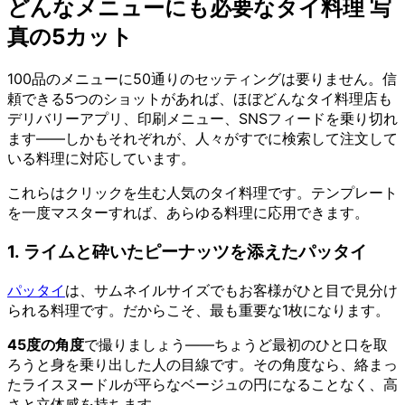
どんなメニューにも必要なタイ料理 写
真の5カット
100品のメニューに50通りのセッティングは要りません。信
頼できる5つのショットがあれば、ほぼどんなタイ料理店も
デリバリーアプリ、印刷メニュー、SNSフィードを乗り切れ
ます——しかもそれぞれが、人々がすでに検索して注文して
いる料理に対応しています。
これらはクリックを生む人気のタイ料理です。テンプレート
を一度マスターすれば、あらゆる料理に応用できます。
1. ライムと砕いたピーナッツを添えたパッタイ
パッタイ
は、サムネイルサイズでもお客様がひと目で見分け
られる料理です。だからこそ、最も重要な1枚になります。
45度の角度
で撮りましょう——ちょうど最初のひと口を取
ろうと身を乗り出した人の目線です。その角度なら、絡まっ
たライスヌードルが平らなベージュの円になることなく、高
さと立体感を持ちます。