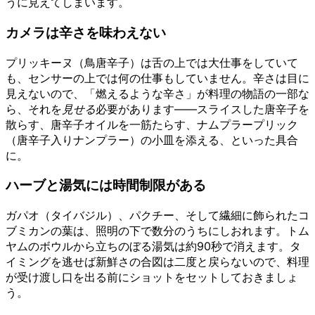
うに見えてしまいます。
カメラは辛さを味わえない
プリッキーヌ（鳥唐辛子）は舌の上では大仕事をしていて
も、センサーの上では何の仕事もしていません。辛さは目に
見えないので、「燃えるような辛さ」が料理の物語の一部な
ら、それを
見せる
必要があります——スライスした唐辛子を
散らす、唐辛子オイルを一筋たらす、ナムプラープリック
（唐辛子入りナンプラー）の小皿を添える、といった具合
に。
ハーブと湯気には時間制限がある
ガパオ（タイバジル）、パクチー、そして繊細に飾られたコ
ブミカンの葉は、照明の下で数分のうちにしおれます。トム
ヤムのボウルから立ちのぼる湯気は約90秒で消えます。タ
イミングを逃せば新鮮さの合図は二度と戻らないので、料理
が受け渡し口を出る前にショットをセットしておきましょ
う。