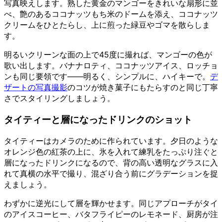
写真映えします。熟した黄金のマンゴーをきれいな扇形に並
べ、艶のあるココナッツもち米のドームを添え、ココナッツ
クリームをひとたらし、上に煎った緑豆やゴマを散らしま
す。
明るいクリーンな面の上で45度に撮れば、マンゴーの色が
歌い出します。バナナロティ、ココナッツアイス、ロッチョ
ンも同じ要領です——明るく、シンプルに、ハイキーで。
デ
ザートの写真撮影
のコツが焼き菓子にもたらすのと同じ丁寧
さでスタイリングしましょう。
タイティーと層になったドリンクのショット
タイティーはカメラのために作られています。夕日のような
オレンジ色の紅茶の上に、氷を入れて練乳をたっぷり注ぐと
層になったドリンクになるので、背の高い透明なグラスに入
れて真横の水平で撮り、混ざり合う前にグラデーションを捉
えましょう。
わずかに逆光にして層を輝かせます。同じアプローチがタイ
のアイスコーヒー、バタフライピーのレモネード、厨房が注