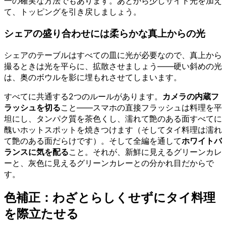
一の確実な方法でもあります。あとから少しサイド光を加え
て、トッピングを引き戻しましょう。
シェアの盛り合わせには柔らかな真上からの光
シェアのテーブルはすべての皿に光が必要なので、真上から
撮るときは光を平らに、拡散させましょう——硬い斜めの光
は、奥のボウルを影に埋もれさせてしまいます。
すべてに共通する2つのルールがあります。
カメラの内蔵フ
ラッシュを切る
こと——スマホの直接フラッシュは料理を平
坦にし、タンパク質を茶色くし、濡れて艶のある面すべてに
醜いホットスポットを焼きつけます（そしてタイ料理は濡れ
て艶のある面だらけです）。そして全編を通して
ホワイトバ
ランスに気を配る
こと。それが、新鮮に見えるグリーンカレ
ーと、灰色に見えるグリーンカレーとの分かれ目だからで
す。
色補正：わざとらしくせずにタイ料理
を際立たせる