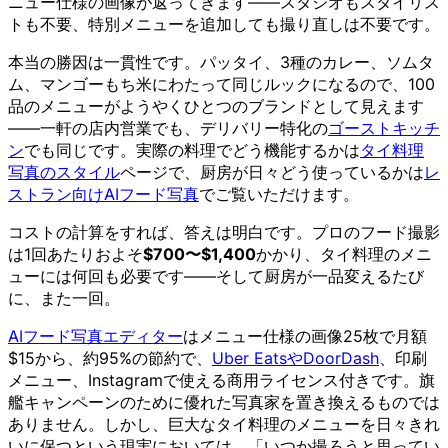
ニュー仕様の画像が返ってきます——スタジオもスタイリス
トも不要、特別メニューを追加しても撮り直しは不要です。
本当の勝因は一貫性です。パッタイ、3種のカレー、ソムタ
ム、マンゴーもち米にわたって同じルックになるので、100
品のメニューがようやくひとつのブランドとして見えます
——一軒の店内営業でも、デリバリー特化の
ゴーストキッチ
ン
でも同じです。実際の料理でどう機能するかは
タイ料理
写真のスタイル
ページで、厨房が日々どう使っているかは
レ
ストラン向けAIフード写真
でご覧いただけます。
コストの計算をすれば、答えは明白です。プロのフード撮影
は1回あたりおよそ
$700〜$1,400
かかり、タイ料理のメニ
ューには何回も必要です——そして厨房が一品変えるたび
に、また一回。
AIフード写真エディター
はメニュー仕様の画像25枚で月額
$15から、約95%の節約で、
Uber EatsやDoorDash
、印刷
メニュー、Instagramで使える商用ライセンス付きです。旗
艦キャンペーンのために優れた写真家を置き換えるものでは
ありません。しかし、巨大なタイ料理のメニューを日々きれ
いに保つという現実においては、「いつか撮ろうと思ってい