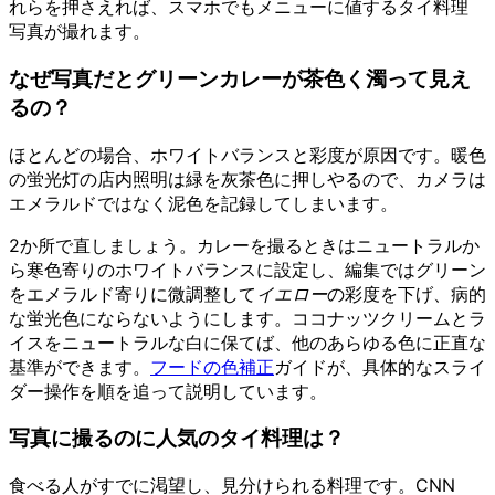
れらを押さえれば、スマホでもメニューに値するタイ料理
写真が撮れます。
なぜ写真だとグリーンカレーが茶色く濁って見え
るの？
ほとんどの場合、ホワイトバランスと彩度が原因です。暖色
の蛍光灯の店内照明は緑を灰茶色に押しやるので、カメラは
エメラルドではなく泥色を記録してしまいます。
2か所で直しましょう。カレーを撮るときはニュートラルか
ら寒色寄りのホワイトバランスに設定し、編集ではグリーン
をエメラルド寄りに微調整して
イエロー
の彩度を下げ、病的
な蛍光色にならないようにします。ココナッツクリームとラ
イスをニュートラルな白に保てば、他のあらゆる色に正直な
基準ができます。
フードの色補正
ガイドが、具体的なスライ
ダー操作を順を追って説明しています。
写真に撮るのに人気のタイ料理は？
食べる人がすでに渇望し、見分けられる料理です。CNN