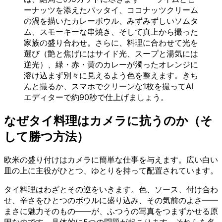
ーナッツを添えたパッタイ、ココナッツクリーム
の渦を描いたカレーボウル、みずみずしいソムタ
ム、スモーキーな串焼き、そして真上から撮った
家族の盛り合わせ。さらに、料理に合わせて光を
選び（艶と焦げにはサイド光、スープと湯気には
逆光）、緑・赤・黄のカレーが濁ったオレンジに
溶け込まず別々に見えるよう色を整えます。きち
んと撮るか、スマホでクリーンな1枚を撮ってAI
エディターで約90秒で仕上げましょう。
なぜタイ料理はカメラに抗うのか（そ
して勝つ方法）
欧米の盛り付けはカメラに簡単な仕事を与えます。広い白い
皿の上に主役がひとつ、ゆとりを持って配置されています。
タイ料理はわざとその逆をいきます。色、ソース、付け合わ
せ、辛さをひとつのボウルに盛り込み、その気前のよさ——
まさに魅力そのもの——が、ふつうの写真をつまずかせる原