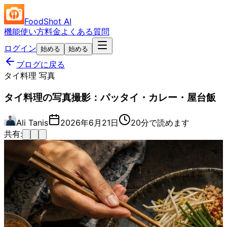
FoodShot AI
機能
使い方
料金
よくある質問
ログイン
始める
始める
ブログに戻る
タイ料理 写真
タイ料理の写真撮影：パッタイ・カレー・屋台飯
Ali Tanis
2026年6月21日
20分で読めます
共有: