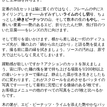
定番の3点セットは脇に置くのではなく、
フレームの中に
ス
タイリングします——みずみずしい
ライムのくし切り
、ちょ
っとした
砕きピーナッツ
の山、そして数本の生の
もやし
。一
番いい要素——艶のあるエビ、折りたたんだ卵、焦げ目のつ
いた豆腐——をレンズの方に向けます。
そして照りを追いかけます。横から差し込む一灯のディフュ
ーズ光が、麺の上の「鍋から出たばかり」と語る艶を捉えま
す。撮る前に皿の縁を拭きましょう。ソースの汚れは、原寸
大ではだらしなく見えてしまいます。
躍動感が欲しいですか？アクションのカットを加えましょ
う。宙に浮いた麺の塊を箸で持ち上げる場面を1/200秒以上
の速いシャッターで撮れば、静止した皿が生き生きとしたも
のに変わります。これがスクロールを止めさせるパッタイの
写真です——そして最初に完璧にする価値のある1枚です。
お客様はメニューの他のすべての写真をこの1枚と比べるか
らです。
木の箸が、エビ・ピーナッツ・ライムを添えた艶やかなパッ