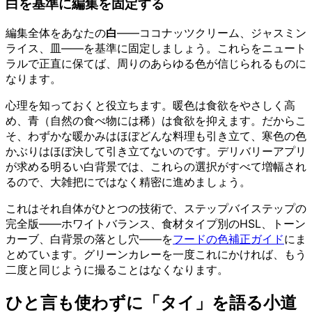
白を基準に編集を固定する
編集全体をあなたの
白
——ココナッツクリーム、ジャスミン
ライス、皿——を基準に固定しましょう。これらをニュート
ラルで正直に保てば、周りのあらゆる色が信じられるものに
なります。
心理を知っておくと役立ちます。暖色は食欲をやさしく高
め、青（自然の食べ物には稀）は食欲を抑えます。だからこ
そ、わずかな暖かみはほぼどんな料理も引き立て、寒色の色
かぶりはほぼ決して引き立てないのです。デリバリーアプリ
が求める明るい白背景では、これらの選択がすべて増幅され
るので、大雑把にではなく精密に進めましょう。
これはそれ自体がひとつの技術で、ステップバイステップの
完全版——ホワイトバランス、食材タイプ別のHSL、トーン
カーブ、白背景の落とし穴——を
フードの色補正ガイド
にま
とめています。グリーンカレーを一度これにかければ、もう
二度と同じように撮ることはなくなります。
ひと言も使わずに「タイ」を語る小道