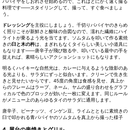
パパイヤをしおれさせ始めるので、これはとにかく速く撮る
料理です——スタイリングして、撮って、すぐ食べましょ
う。
ドレッシング
を主役にしましょう。千切りパパイヤのきらめ
く照りこそが新鮮さと酸味の合図なので、濡れた繊維にハイ
ライトが乗るよう光を当てます。ソムタムを叩いて作る素焼
きの
臼と木の杵
は、まぎれもなくタイらしい美しい小道具に
もなります——唐辛子が飛び散る中、叩いている最中の手を
捉えれば、素晴らしいアクションショットにもなります。
明るくハイキーな自然光は、カレーに与えるような陰影のあ
る光よりも、サラダにずっと似合います。クリーンで生き生
きと見せたいからです。45度の角度は食感を見せ、真上か
らのフレームはラープ、ネーム、ヤムの盛り合わせをグラフ
ィカルで色のブロックが効いた一枚に変えます。同じルール
がメニュー上のあらゆるタイのサラダに通用します。
唐辛子、ピーナッツ、インゲン豆、ライムとともに素焼きの
臼で叩かれる青パパイヤのソムタムを真上から撮った様子
4. 屋台の串焼きとグリル