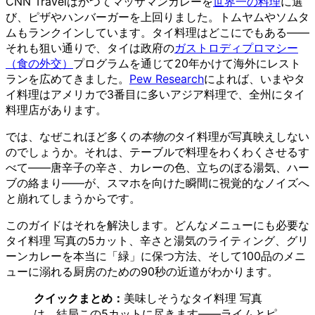
CNN Travelはかつてマッサマンカレーを
世界一の料理
に選
び、ピザやハンバーガーを上回りました。トムヤムやソムタ
ムもランクインしています。タイ料理はどこにでもある——
それも狙い通りで、タイは政府の
ガストロディプロマシー
（食の外交）
プログラムを通じて20年かけて海外にレスト
ランを広めてきました。
Pew Research
によれば、いまやタ
イ料理はアメリカで3番目に多いアジア料理で、全州にタイ
料理店があります。
では、なぜこれほど多くの
本物の
タイ料理が写真映えしない
のでしょうか。それは、テーブルで料理をわくわくさせるす
べて——唐辛子の辛さ、カレーの色、立ちのぼる湯気、ハー
ブの絡まり——が、スマホを向けた瞬間に視覚的なノイズへ
と崩れてしまうからです。
このガイドはそれを解決します。どんなメニューにも必要な
タイ料理 写真の5カット、辛さと湯気のライティング、グリ
ーンカレーを本当に「緑」に保つ方法、そして100品のメニ
ューに溺れる厨房のための90秒の近道がわかります。
クイックまとめ：
美味しそうなタイ料理 写真
は、結局この5カットに尽きます——ライムとピ