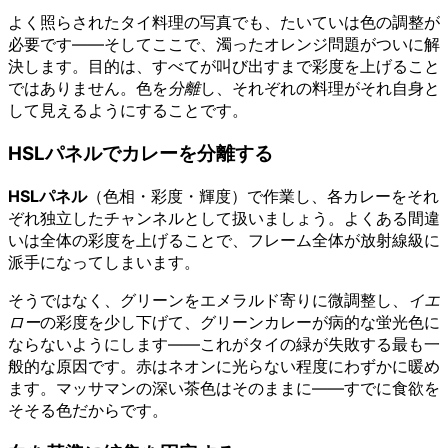
よく照らされたタイ料理の写真でも、たいていは色の調整が
必要です——そしてここで、濁ったオレンジ問題がついに解
決します。目的は、すべてが叫び出すまで彩度を上げること
ではありません。色を
分離
し、それぞれの料理がそれ自身と
して見えるようにすることです。
HSLパネルでカレーを分離する
HSLパネル
（色相・彩度・輝度）で作業し、各カレーをそれ
ぞれ独立したチャンネルとして扱いましょう。よくある間違
いは全体の彩度を上げることで、フレーム全体が放射線級に
派手になってしまいます。
そうではなく、グリーンをエメラルド寄りに微調整し、
イエ
ロー
の彩度を少し下げて、グリーンカレーが病的な蛍光色に
ならないようにします——これがタイの緑が失敗する最も一
般的な原因です。赤はネオンに光らない程度にわずかに暖め
ます。マッサマンの深い茶色はそのままに——すでに食欲を
そそる色だからです。