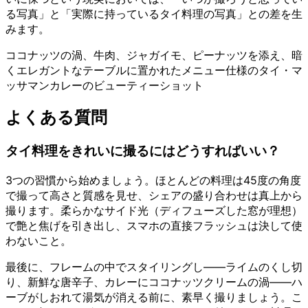
る写真」と「実際に持っているタイ料理の写真」との差を生
みます。
ココナッツの渦、牛肉、ジャガイモ、ピーナッツを添え、暗
くエレガントなテーブルに置かれたメニュー仕様のタイ・マ
ッサマンカレーのビューティーショット
よくある質問
タイ料理をきれいに撮るにはどうすればいい？
3つの習慣から始めましょう。ほとんどの料理は45度の角度
で撮って高さと質感を見せ、シェアの盛り合わせは真上から
撮ります。柔らかなサイド光（ディフューズした窓が理想）
で艶と焦げを引き出し、スマホの直接フラッシュは決して使
わないこと。
最後に、フレームの中でスタイリングし——ライムのくし切
り、新鮮な唐辛子、カレーにココナッツクリームの渦——ハ
ーブがしおれて湯気が消える前に、素早く撮りましょう。こ