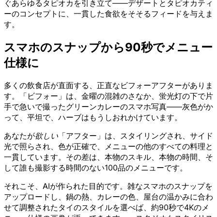
ぐあらゆるタピオカを引き立て——デザートとタピオカティ
ーのコンセプトに、一貫した食欲をそそるフィードを与えま
す。
スマホのスナップから90秒でメニュー
仕様に
多くの飲食店が直面する、正直なビフォーアフターがありま
す。「ビフォー」は、金曜の混雑のさなか、蛍光灯の下で片
手で急いで撮ったグリーンカレーのスマホ写真——灰色がか
って、平坦で、ハーブはもうしおれかけています。
あなたが
欲しい
「アフター」は、スタイリングされ、サイド
光で照らされ、色が正確で、メニューの他のすべての料理と
一貫しています。その差は、本物のスキル、本物の時間、そ
して誰も撮影する時間のない100品のメニューです。
それこそ、AIが作られた目的です。雑なスマホのスナップを
アップロードし、鍋の熱、カレーの色、屋台の温かみに合わ
せて調整されたタイのスタイルを選べば、約90秒で4Kのメ