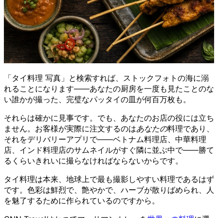
「タイ料理 写真」と検索すれば、ストックフォトの海に溺
れることになります——あなたの厨房を一度も見たことのな
い誰かが撮った、完璧なパッタイの皿が何百万枚も。
それらは確かに見事です。でも、あなたのお店の役には立ち
ません。お客様が実際に注文するのは
あなたの
料理であり、
それをデリバリーアプリで——ベトナム料理店、中華料理
店、インド料理店のサムネイルがすぐ隣に並ぶ中で——勝て
るくらいきれいに撮らなければならないからです。
タイ料理は本来、地球上で最も撮影しやすい料理であるはず
です。色彩は鮮烈で、艶やかで、ハーブが散りばめられ、人
を魅了するために作られているのですから。