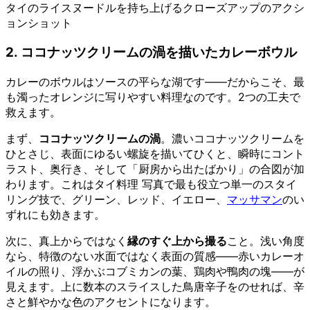
タイのライスヌードルを持ち上げるクローズアップのアクシ
ョンショット
2. ココナッツクリームの渦を描いたカレーボウル
カレーのボウルはソースの平らな湖です——だからこそ、最
も濁ったオレンジに写りやすい料理なのです。2つの工夫で
救えます。
まず、
ココナッツクリームの渦
。濃いココナッツクリームを
ひとさじ、表面にゆるい螺旋を描いてひくと、瞬時にコント
ラスト、奥行き、そして「厨房から出たばかり」の合図が加
わります。これはタイ料理 写真で最も役立つ単一のスタイ
リング技で、グリーン、レッド、イエロー、
マッサマン
のい
ずれにも効きます。
次に、真上からではなく
縁のすぐ上から撮る
こと。浅い角度
なら、特徴のない水面ではなく表面の質感——赤いカレーオ
イルの照り、浮かぶコブミカンの葉、鶏肉や鴨肉の塊——が
見えます。上に数本のスライスした鳥唐辛子をのせれば、辛
さと鮮やかな色のアクセントになります。