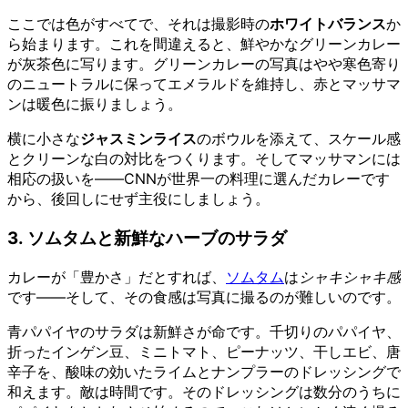
ここでは色がすべてで、それは撮影時の
ホワイトバランス
か
ら始まります。これを間違えると、鮮やかなグリーンカレー
が灰茶色に写ります。グリーンカレーの写真はやや寒色寄り
のニュートラルに保ってエメラルドを維持し、赤とマッサマ
ンは暖色に振りましょう。
横に小さな
ジャスミンライス
のボウルを添えて、スケール感
とクリーンな白の対比をつくります。そしてマッサマンには
相応の扱いを——CNNが世界一の料理に選んだカレーです
から、後回しにせず主役にしましょう。
3. ソムタムと新鮮なハーブのサラダ
カレーが「豊かさ」だとすれば、
ソムタム
は
シャキシャキ感
です——そして、その食感は写真に撮るのが難しいのです。
青パパイヤのサラダは新鮮さが命です。千切りのパパイヤ、
折ったインゲン豆、ミニトマト、ピーナッツ、干しエビ、唐
辛子を、酸味の効いたライムとナンプラーのドレッシングで
和えます。敵は時間です。そのドレッシングは数分のうちに