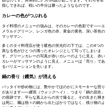
因なのです。具体的に5つの問題が起こります。それらを名
指しできれば、戦いの半分は勝ったようなものです。
カレーの色がつぶれる
タイ料理のメニューの強みは、そのカレーの色彩です——エ
メラルドグリーン、レンガ色の赤、黄金の黄色、深い茶色の
マッサマン。
多くのタイ料理店が使う暖色の蛍光灯の下では、この4つの
異なる色がひとつの濁ったオレンジとして写ってしまいま
す。グリーンカレーの写真が赤いカレーのように見え、赤い
カレーがマッサマンのように見え、メニューは「売り」であ
るバリエーションを失います。
鍋の香り（鑊気）が消える
パッタイや炒め物には、艶やかでほのかにスモーキーな照り
があります——
鑊気（ウォックヘイ）
、つまり「鍋の息吹」
の痕跡です。平らな真上からの光で撮ると、その生きた輝き
は死に、麺は熱々の鍋から出たばかりではなく、残り物のよ