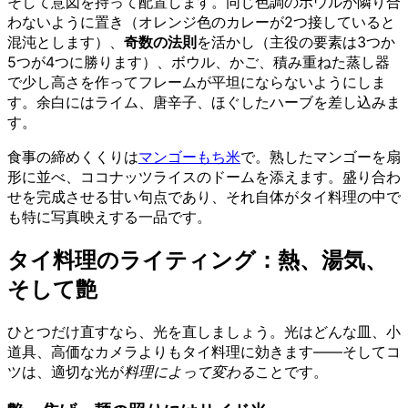
そして意図を持って配置します。同じ色調のボウルが隣り合
わないように置き（オレンジ色のカレーが2つ接していると
混沌とします）、
奇数の法則
を活かし（主役の要素は3つか
5つが4つに勝ります）、ボウル、かご、積み重ねた蒸し器
で少し高さを作ってフレームが平坦にならないようにしま
す。余白にはライム、唐辛子、ほぐしたハーブを差し込みま
す。
食事の締めくくりは
マンゴーもち米
で。熟したマンゴーを扇
形に並べ、ココナッツライスのドームを添えます。盛り合わ
せを完成させる甘い句点であり、それ自体がタイ料理の中で
も特に写真映えする一品です。
タイ料理のライティング：熱、湯気、
そして艶
ひとつだけ直すなら、光を直しましょう。光はどんな皿、小
道具、高価なカメラよりもタイ料理に効きます——そしてコ
ツは、適切な光が
料理によって変わる
ことです。