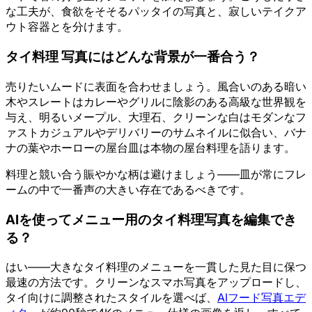
な工夫が、食欲をそそるパッタイの写真と、寂しいテイクア
ウト容器とを分けます。
タイ料理 写真にはどんな背景が一番合う？
売りたいムードに表面を合わせましょう。風合いのある暗い
木やスレートはカレーやグリルに陰影のある高級な世界観を
与え、明るいメープル、大理石、クリーンな白はモダンなフ
ァストカジュアルやデリバリーのサムネイルに似合い、バナ
ナの葉やホーローの屋台皿は本物の屋台料理を語ります。
料理と競い合う賑やかな柄は避けましょう——皿が常にフレ
ームの中で一番声の大きい存在であるべきです。
AIを使ってメニュー用のタイ料理写真を編集でき
る？
はい——大きなタイ料理のメニューを一貫した見た目に保つ
最速の方法です。クリーンなスマホ写真をアップロードし、
タイ向けに調整されたスタイルを選べば、
AIフード写真エデ