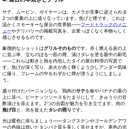
サテ、ムーピン、ガイヤーンは、カメラが見事に
捉えられる
2つの要素の上に成り立っています。焦げと煙です。これは
温かくスモーキーな屋台の世界観——
フードトラックのメニ
ュー
やデリバリーの掲載写真を、企業っぽくなく本物らしく
感じさせるものです。
象徴的なショットは
グリルそのもの
です。赤く燃える炭の上
に並ぶ串、立ちのぼる一筋の煙、漬けダレを塗る最中の刷毛
——これらは動きと熱を内包したタイの屋台料理の写真で
す。焦げが深く写り、炭火が赤く輝くよう少しアンダー気味
に撮り、フレームの中をわずかに煙が漂うようにしましょ
う。
盛り付けたバージョンなら、鶏肉の
サテ
を板やバナナの葉の
上に並べ、ピーナッツソースをたまりにして、きゅうりの甘
酢漬けを添えます。2つの合図が魅力を引き立てます。肉の
焦げ目
と、光を捉えた
タレの照り
です。
光は暖色に保ちましょう——タングステンやゴールデンアワ
ーの色味は焼いたタンパク質を美しく見せますが、寒色の光