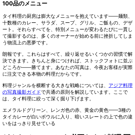
100品のメニュー
タイ料理の厨房は膨大なメニューを抱えています——麺類、
十数種のカレー、サラダ、スープ、グリル、ご飯もの、デザ
ート。それらすべてを、特別メニューが変わるたびに一貫し
て撮影するのは、多くのオーナーが始める前に挫折してしま
う物流上の悪夢です。
朗報です。これらはすべて、繰り返せるいくつかの習慣で解
決できます。きちんと身につければ、ストックフォトに並ぶ
どころか——勝てます。あなたの写真は、今夜お客様が実際
に注文できる本物の料理だからです。
料理ジャンルを横断する大きな戦略については、
アジア料理
の写真撮影ガイド
で共通の原則を解説しています。ここで
は、タイ料理に絞って深く掘り下げます。
エメラルドグリーン、レンガ色の赤、黄金の黄色——3種の
タイカレーが白いボウルに入り、暗いスレートの上で色の違
いをはっきり見せている