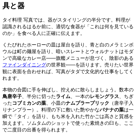
具と器
タイ料理 写真では、器がスタイリングの半分です。料理が
認識されるはるか前に、適切な食器が「これは何を見ている
のか」を食べる人に正確に伝えます。
くたびれたホーローの皿は屋台を語り、青と白のメラミンボ
ウルは町の麺屋を語り、暗いスレートとウォルナットはモダ
ンで高級なカレー店——旗艦メニューが息づく、陰影のある
ファインダイニング
の世界観——を語ります。売りたい世界
観に表面を合わせれば、写真がタダで文化的な仕事をしてく
れます。
本物の合図に手を伸ばし、控えめに散らしましょう。数本の
鳥唐辛子
、半分に切った
ライム
、一本の
レモングラス
、ちぎ
った
コブミカンの葉
、小皿の
ナムプラープリック
（唐辛子入
りナンプラー）。料理の下に敷いた艶やかな
バナナの葉
は一
瞬で「タイ」を語り、もち米を入れた竹かごは高さと質感を
加えます。ソムタムのショットで使った素焼きの臼も、ここ
で二度目の出番を得られます。