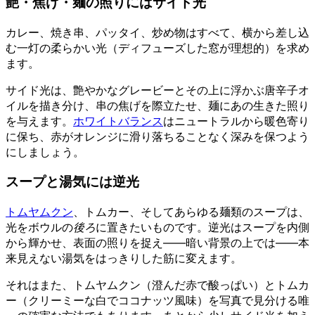
艶・焦げ・麺の照りにはサイド光
カレー、焼き串、パッタイ、炒め物はすべて、横から差し込
む一灯の柔らかい光（ディフューズした窓が理想的）を求め
ます。
サイド光は、艶やかなグレービーとその上に浮かぶ唐辛子オ
イルを描き分け、串の焦げを際立たせ、麺にあの生きた照り
を与えます。
ホワイトバランス
はニュートラルから暖色寄り
に保ち、赤がオレンジに滑り落ちることなく深みを保つよう
にしましょう。
スープと湯気には逆光
トムヤムクン
、トムカー、そしてあらゆる麺類のスープは、
光をボウルの
後ろ
に置きたいものです。逆光はスープを内側
から輝かせ、表面の照りを捉え——暗い背景の上では——本
来見えない湯気をはっきりした筋に変えます。
それはまた、トムヤムクン（澄んだ赤で酸っぱい）とトムカ
ー（クリーミーな白でココナッツ風味）を写真で見分ける唯