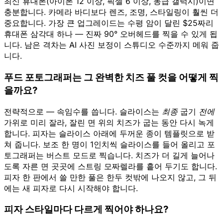
최신 휴대폰(아이폰 12 이상, 픽셀 6 이상, 동급 갤럭시)이면
충분합니다. 카메라 바디보다 렌즈, 조명, 스타일링이 훨씬 더
중요합니다. 가장 큰 업그레이드는 수평 암이 달린 $25짜리
휴대폰 삼각대 하나 — 진짜 90° 오버헤드를 찍을 수 있게 됩
니다. 남은 격차는 AI 사진 보정이 스튜디오 수준까지 메워 줍
니다.
푸드 포토그래퍼는 그 완벽한 치즈 풀 컷을 어떻게 찍
을까요?
전략적으로 — 속임수를 씁니다. 슬라이스는
최종
굽기
전에
가위로 미리 잘라, 잘린 면 위의 치즈가 굽는 동안 다시 녹게
합니다. 피자는 슬라이스 아래에 두꺼운 종이 템플릿으로 받
쳐 줍니다. 보조 한 명이 1인치씩 슬라이스를 들어 올리고 포
토그래퍼는 버스트 모드로 찍습니다. 치즈가 더 길게 늘어나
도록 자른 면 곳곳에 스트링 모짜렐라를 흩어 두기도 합니다.
피자 한 판에서 쓸 만한 풀은 한두 컷밖에 나오지 않고, 그 뒤
에는 새 피자로 다시 시작해야 합니다.
피자 스타일마다 다르게 찍어야 하나요?