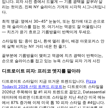
입니다. 피자 사진 중에서 드물게 — 기름 광택을
일부러
살
리는 컷이죠. 진짜 NY 슬라이스 가게의 시각적 시그니처입니
다.
최적 앵글: 옆에서 30~45° 눈높이, 또는 창가에 대고 손으로
든 채 슬라이스를 접는 컷. 여기서는 역광도 잘 어울립니다
— 치즈가 윤기 흐르고 기름방울이 반짝이게 두세요.
스타일링 팁: 종이 접시, 흰색 델리 종이, 배경 아웃포커스 안
에 살짝 비치는 NY 거리 네온 한 줄기.
끝부분에 기름방울이 맺히고 역광에 치즈 광택이 반짝이는,
손으로 슬라이스를 접고 있는 뉴욕 스타일 피자 가게 사진
디트로이트 피자: 프리코 엣지를 팔아라
디트로이트 스타일이 지금 뜨거운 트렌드입니다.
Pizza
Today의 2026 산업 트렌드 리포트
는 디트로이트 스타일을
2026년 주목해야 할 #1 피자 트렌드로 꼽았고, Datassential
데이터에 따르면 디트로이트 스타일은 지난 4년간 미국 메뉴
에서 87% 증가해 이제 미국 톱 10 피자 스타일 중 #4입니다.
디트로이트 스타일을 다룬다면, 사진이 반드시 프리코를 제