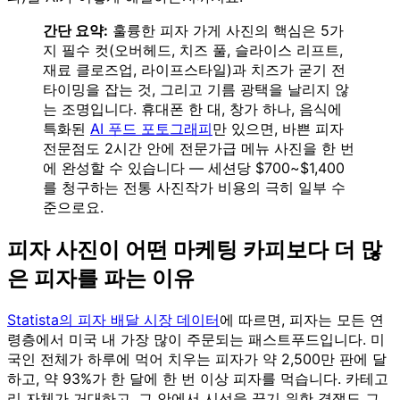
간단 요약:
훌륭한 피자 가게 사진의 핵심은 5가
지 필수 컷(오버헤드, 치즈 풀, 슬라이스 리프트,
재료 클로즈업, 라이프스타일)과 치즈가 굳기 전
타이밍을 잡는 것, 그리고 기름 광택을 날리지 않
는 조명입니다. 휴대폰 한 대, 창가 하나, 음식에
특화된
AI 푸드 포토그래피
만 있으면, 바쁜 피자
전문점도 2시간 안에 전문가급 메뉴 사진을 한 번
에 완성할 수 있습니다 — 세션당 $700~$1,400
를 청구하는 전통 사진작가 비용의 극히 일부 수
준으로요.
피자 사진이 어떤 마케팅 카피보다 더 많
은 피자를 파는 이유
Statista의 피자 배달 시장 데이터
에 따르면, 피자는 모든 연
령층에서 미국 내 가장 많이 주문되는 패스트푸드입니다. 미
국인 전체가 하루에 먹어 치우는 피자가 약 2,500만 판에 달
하고, 약 93%가 한 달에 한 번 이상 피자를 먹습니다. 카테고
리 자체가 거대하고, 그 안에서 시선을 끌기 위한 경쟁도 그