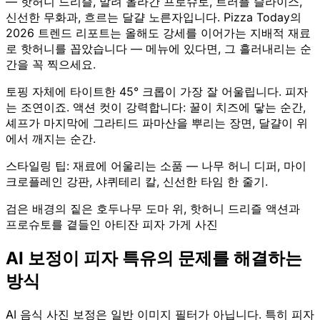
— 핫허니 드리즐, 말려 올라간 프로슈토, 트러플 슬라이스,
신선한 무화과, 흐르는 달걀 노른자입니다. Pizza Today의
2026 트렌드 리포트는 올해도 강세를 이어가는 지배적 재료
로 핫허니를 꼽았습니다 — 메뉴에 있다면, 그 흘러내리는 순
간을 꼭 찍으세요.
토핑 자체에 타이트한 45° 크롭이 가장 잘 어울립니다. 피자
는 조연이죠. 액션 컷이 강력합니다: 꿀이 치즈에 닿는 순간,
셰프가 마지막에 그라티드 파마산을 뿌리는 장면, 달걀이 위
에서 깨지는 순간.
스타일링 팁: 재료에 어울리는 소품 — 나무 허니 디퍼, 마이
크로플레인 강판, 샤퀴테리 칼, 신선한 타임 한 줄기.
검은 배경의 짙은 호두나무 도마 위, 핫허니 드리즐 액션과
프로슈토를 곁들인 아티잔 피자 가게 사진
AI 보정이 피자 특유의 문제를 해결하는
방식
AI 음식 사진 보정은 일반 이미지 필터가 아닙니다. 특히 피자