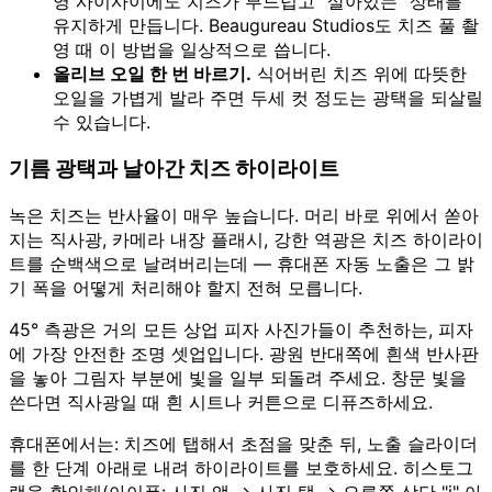
영 사이사이에도 치즈가 부드럽고 "살아있는" 상태를
유지하게 만듭니다. Beaugureau Studios도 치즈 풀 촬
영 때 이 방법을 일상적으로 씁니다.
올리브 오일 한 번 바르기.
식어버린 치즈 위에 따뜻한
오일을 가볍게 발라 주면 두세 컷 정도는 광택을 되살릴
수 있습니다.
기름 광택과 날아간 치즈 하이라이트
녹은 치즈는 반사율이 매우 높습니다. 머리 바로 위에서 쏟아
지는 직사광, 카메라 내장 플래시, 강한 역광은 치즈 하이라이
트를 순백색으로 날려버리는데 — 휴대폰 자동 노출은 그 밝
기 폭을 어떻게 처리해야 할지 전혀 모릅니다.
45° 측광은 거의 모든 상업 피자 사진가들이 추천하는, 피자
에 가장 안전한 조명 셋업입니다. 광원 반대쪽에 흰색 반사판
을 놓아 그림자 부분에 빛을 일부 되돌려 주세요. 창문 빛을
쓴다면 직사광일 때 흰 시트나 커튼으로 디퓨즈하세요.
휴대폰에서는: 치즈에 탭해서 초점을 맞춘 뒤, 노출 슬라이더
를 한 단계 아래로 내려 하이라이트를 보호하세요. 히스토그
램을 확인해(아이폰: 사진 앱 → 사진 탭 → 오른쪽 상단 "i" 아