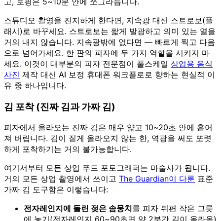
고, 토핑은 5~10분 안에 쪼그라듭니다.
스튜디오 촬영을 진지하게 한다면, 지속광 대신 스트로보(플
래시)로 바꾸세요. 스트로보는 짧게 발광하고 의미 있는 열을
거의 내지 않습니다. 지속광밖에 없다면 — 빠르게 찍고 다음
으로 넘어가세요. 한 판의 피자에 두 가지 역할을 시키지 마
세요. 이것이 대부분의 피자 전문점이 풀스케일
상업용 음식
사진
제작 대신 AI 보정 휴대폰 워크플로로 향하는 현실적 이
유 중 하나입니다.
김 포착 (진짜 김과 가짜 김)
피자에서 올라오는 진짜 김은 매우 얇고 10~20초 안에 흩어
져 버립니다. 김이 짙게 올라오지 않는 한, 역광을 써도 또렷
하게 포착하기는 거의 불가능합니다.
여기서부터 모든 상업 푸드 포토그래퍼는 마술사가 됩니다.
거의 모든 상업 촬영에서 쓰이고
The Guardian이 다룬
표준
가짜 김 도구함은 이렇습니다:
전자레인지에 돌린 젖은 솜뭉치
를 피자 뒤편 작은 그릇
에 놓기(전자레인지 60~90초면 약 2분간 김이 올라옴)