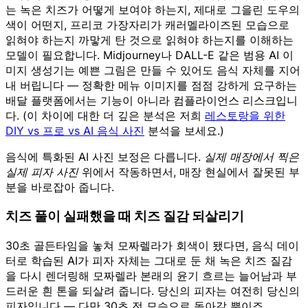
는 녹은 치즈가 어떻게 보여야 하는지, 제대로 그을린 도우의
색이 어떤지, 프리코 가장자리가 캐러멜라이즈된 모습으로
읽혀야 하는지 까맣게 탄 것으로 읽혀야 하는지를 이해하는
모델이 필요합니다. Midjourney나 DALL-E 같은 범용 AI 이
미지 생성기는 예쁜 그림은 만들 수 있어도 음식 자체를 지어
내 버립니다 — 정확한 메뉴 이미지를 점점 강하게 요구하는
배달 플랫폼에서는 기능이 아니라 컴플라이언스 리스크입니
다. (이 차이에 대한 더 깊은 분석은 저희
레스토랑을 위한
DIY vs 프로 vs AI 음식 사진
분석을 보세요.)
음식에 특화된 AI 사진 보정은 다릅니다.
실제 매장에서 찍은
실제 피자 사진
위에서 작동하면서, 매장 현실에서 잘못된 부
분을 바로잡아 줍니다.
치즈 풀이 실패했을 때 치즈 질감 되살리기
30초 골든타임을 놓쳐 모짜렐라가 회색이 됐다면, 음식 데이
터로 학습된 AI가 피자 자체는 그대로 둔 채 녹은 치즈 질감
을 다시 렌더링해 모짜렐라 본래의 윤기 흐르는 늘어남과 부
드러운 흰 톤을 되살려 줍니다. 당신의 피자는 여전히 당신의
피자입니다 — 다만 30초 전 모습으로 돌아갈 뿐이죠.