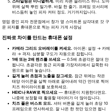
스타일링은 미니멀하게.
미리 자른 슬라이스 하나. 도마
위에 살짝 뿌린 밀가루. 바질 한 줄기. 프레임 모서리에
비스듬히 놓인 피자 커터 정도. 거기까지입니다.
영업 중인 피자 전문점에서 창가 옆 스마트폰 삼각대로 갓 구
운 피자를 휴대폰으로 찍는 피자 가게 사장님
진짜로 차이를 만드는 휴대폰 설정
카메라 그리드 오버레이를 켜세요.
아이폰: 설정 → 카메
라 → 격자. 삼분할 구도가 자동으로 잡힙니다.
1배 또는 2배 렌즈를 쓰세요
— 0.5배 초광각은 절대 안
됩니다. 초광각은 둥근 피자를 가장자리에서 길쭉한 타
원으로 늘려 놓습니다.
길게 눌러 초점과 노출을 잠그세요.
잠근 뒤에는 작은
태양 아이콘을 살짝 아래로 끌어내려 약간 언더로 찍어
치즈 하이라이트를 보호하세요.
HEIC나 RAW로 찍으세요
— 휴대폰이 지원한다면요.
나중에 보정할 때 활용할 데이터가 더 많아집니다.
치즈 풀은 버스트 모드.
셔터 버튼을 길게 눌러 초당 10
프레임으로 연사하세요. 잘 나온 한 컷만 있으면 됩니