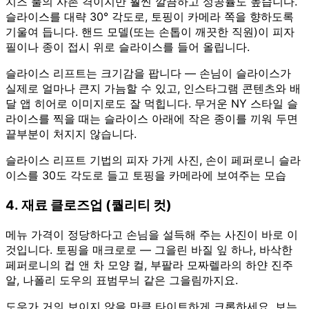
치즈 풀의 사촌 격이지만 훨씬 깔끔하고 성공률도 높습니다.
슬라이스를 대략 30° 각도로, 토핑이 카메라 쪽을 향하도록
기울여 듭니다. 핸드 모델(또는 손톱이 깨끗한 직원)이 피자
필이나 종이 접시 위로 슬라이스를 들어 올립니다.
슬라이스 리프트는 크기감을 팝니다 — 손님이 슬라이스가
실제로 얼마나 큰지 가늠할 수 있고, 인스타그램 콘텐츠와 배
달 앱 히어로 이미지로도 잘 먹힙니다. 무거운 NY 스타일 슬
라이스를 찍을 때는 슬라이스 아래에 작은 종이를 끼워 두면
끝부분이 처지지 않습니다.
슬라이스 리프트 기법의 피자 가게 사진, 손이 페퍼로니 슬라
이스를 30도 각도로 들고 토핑을 카메라에 보여주는 모습
4. 재료 클로즈업 (퀄리티 컷)
메뉴 가격이 정당하다고 손님을 설득해 주는 사진이 바로 이
것입니다. 토핑을 매크로로 — 그을린 바질 잎 하나, 바삭한
페퍼로니의 컵 앤 차 모양 컬, 부팔라 모짜렐라의 하얀 진주
알, 나폴리 도우의 표범무늬 같은 그을림까지요.
도우가 거의 보이지 않을 만큼 타이트하게 크롭하세요. 보는