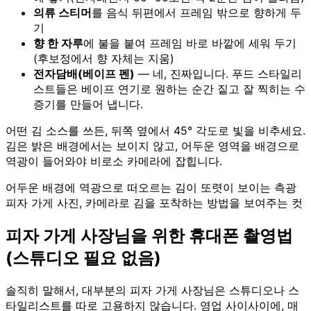
의류 스티머
를 음식 뒤편에서 프레임 밖으로 향하게 두
기
향 한 자루
에 불을 붙여 프레임 바로 바깥에 세워 두기
(후보정에서 향 자체는 지움)
전자담배(베이프 펜)
— 네, 진짜입니다. 푸드 스타일리
스트들은 베이프 연기로 원하는 순간 짙고 잘 찍히는 수
증기를 만들어 냅니다.
어떤 김 소스를 쓰든, 뒤쪽 옆에서 45° 각도로 빛을 비추세요.
김은 밝은 배경에서는 보이지 않고, 어두운 영역을 배경으로
역광이 들어와야 비로소 카메라에 잡힙니다.
어두운 배경에 역광으로 떠오르는 김이 또렷이 보이는 측광
피자 가게 사진, 카메라로 김을 포착하는 방법을 보여주는 컷
피자 가게 사장님을 위한 휴대폰 촬영법
(스튜디오 필요 없음)
솔직히 말해서, 대부분의 피자 가게 사장님은 스튜디오나 스
타일리스트를 따로 고용하지 않습니다. 영업 사이사이에, 매