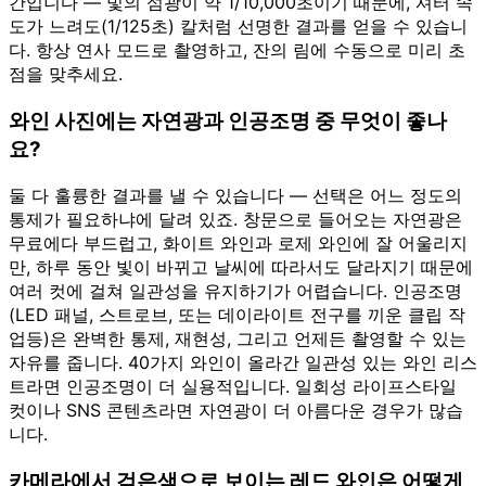
간입니다 — 빛의 섬광이 약 1/10,000초이기 때문에, 셔터 속
도가 느려도(1/125초) 칼처럼 선명한 결과를 얻을 수 있습니
다. 항상 연사 모드로 촬영하고, 잔의 림에 수동으로 미리 초
점을 맞추세요.
와인 사진에는 자연광과 인공조명 중 무엇이 좋나
요?
둘 다 훌륭한 결과를 낼 수 있습니다 — 선택은 어느 정도의
통제가 필요하냐에 달려 있죠. 창문으로 들어오는 자연광은
무료에다 부드럽고, 화이트 와인과 로제 와인에 잘 어울리지
만, 하루 동안 빛이 바뀌고 날씨에 따라서도 달라지기 때문에
여러 컷에 걸쳐 일관성을 유지하기가 어렵습니다. 인공조명
(LED 패널, 스트로브, 또는 데이라이트 전구를 끼운 클립 작
업등)은 완벽한 통제, 재현성, 그리고 언제든 촬영할 수 있는
자유를 줍니다. 40가지 와인이 올라간 일관성 있는 와인 리스
트라면 인공조명이 더 실용적입니다. 일회성 라이프스타일
컷이나 SNS 콘텐츠라면 자연광이 더 아름다운 경우가 많습
니다.
카메라에서 검은색으로 보이는 레드 와인은 어떻게