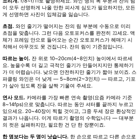
조리개.
f/8~f/11로 촬영하세요. 와인 병의 목 부분과 잔의 림
이 모두 선명하게 나올 만한 피사계 심도가 필요하지만, 모든
게 선명하면 사진이 입체감을 잃습니다.
초점.
와인 줄기가 떨어지는 잔의 림 부분에 수동으로 미리
초점을 맞춥니다. 그런 다음 오토포커스를 완전히 끄세요. 액
체가 프레임 안으로 들어오는 순간 오토포커스가 헤매기 시
작해서 아무것도 못 건집니다. 잔의 림이 기준점입니다.
따르는 높이.
잔 위로 10~20cm(4~8인치) 높이에서 따르세
요. 높을수록 더 길고 극적인 줄기가 만들어지지만 통제하기
가 더 어렵습니다. 낮으면 안전하지만 줄기가 짧아 보이죠. 스
파클링 와인은 더 낮게 — 5~8cm(2~3인치) — 따르고, 기포
가 살아 있도록 잔을 살짝 기울여 주세요.
연사 모드.
카메라를 가장 빠른 연속 촬영(요즘 카메라 기준
8~14fps)으로 맞춥니다. 따르는 동안 셔터를 끝까지 누르고
있으세요. 20~40장이 찍힐 것이고, 그중 두세 장은 환상적인
결과가 나옵니다. 이게 따르기 촬영의 수학입니다 — 대부분
의 컷은 실패하지만, 필요한 건 단 한 장뿐이죠.
한 명보다는 두 명이 낫습니다.
한 손으로 따르고 다른 손으로