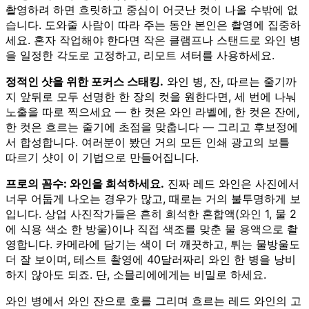
촬영하려 하면 흐릿하고 중심이 어긋난 컷이 나올 수밖에 없
습니다. 도와줄 사람이 따라 주는 동안 본인은 촬영에 집중하
세요. 혼자 작업해야 한다면 작은 클램프나 스탠드로 와인 병
을 일정한 각도로 고정하고, 리모트 셔터를 사용하세요.
정적인 샷을 위한 포커스 스태킹.
와인 병, 잔, 따르는 줄기까
지 앞뒤로 모두 선명한 한 장의 컷을 원한다면, 세 번에 나눠
노출을 따로 찍으세요 — 한 컷은 와인 라벨에, 한 컷은 잔에,
한 컷은 흐르는 줄기에 초점을 맞춥니다 — 그리고 후보정에
서 합성합니다. 여러분이 봤던 거의 모든 인쇄 광고의 보틀
따르기 샷이 이 기법으로 만들어집니다.
프로의 꼼수: 와인을 희석하세요.
진짜 레드 와인은 사진에서
너무 어둡게 나오는 경우가 많고, 때로는 거의 불투명하게 보
입니다. 상업 사진작가들은 흔히 희석한 혼합액(와인 1, 물 2
에 식용 색소 한 방울)이나 직접 색조를 맞춘 물 용액으로 촬
영합니다. 카메라에 담기는 색이 더 깨끗하고, 튀는 물방울도
더 잘 보이며, 테스트 촬영에 40달러짜리 와인 한 병을 낭비
하지 않아도 되죠. 단, 소믈리에에게는 비밀로 하세요.
와인 병에서 와인 잔으로 호를 그리며 흐르는 레드 와인의 고