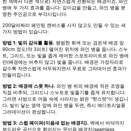
한 색에서 다른 색으로) 자연스럽게 전환되는 배경이죠. 와인
병에 두 가지 효과를 줍니다: 깊이감을 만들고, 와인 병을 분
명한 주인공으로 부각시킵니다.
200달러짜리 페인팅 캔버스를 사지 않고도 만들 수 있는 세
가지 방법이 있습니다:
방법 1: 빛의 감쇠를 활용.
평범한 회색 또는 검은색 배경 앞
90cm 정도(약 3피트) 떨어진 위치에 와인 병을 둡니다. 스누
트, 그리드, 또는 빛을 좁게 제어한 스포트라이트로 와인 병에
만(배경에는 비추지 않고) 빛을 줍니다. 배경은 가장자리로
갈수록 자연스럽게 어두워지면서 무료로 그라데이션 효과가
만들어집니다.
방법 2: 배경에 스폿 하나.
와인 병 뒤의 배경에 작은 조명을
직접 비추되, 그리드나 스누트로 빛줄기를 좁게 유지합니다.
그러면 사방으로 어둠 속에 사라지는 밝은 "핫스팟"이 생깁니
다. 빛이 닿는 영역 앞에 와인 병을 두면, 즉시 에디토리얼풍
그라데이션이 완성됩니다.
방법 3: 스윕 페이퍼(이음새 없는 배경지).
벽에서 바닥까지
부드러운 곡선으로 휘어지는 무이음 배경지(seamless