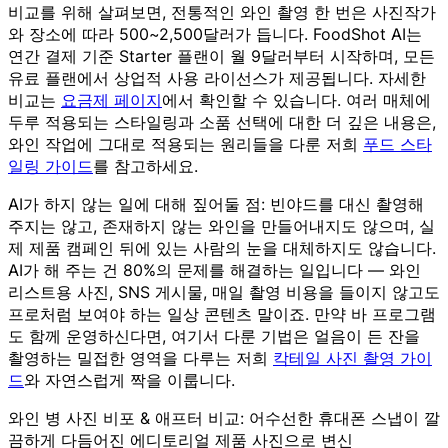
비교를 위해 살펴보면, 전통적인 와인 촬영 한 번은 사진작가
와 장소에 따라 500~2,500달러가 듭니다. FoodShot AI는
연간 결제 기준 Starter 플랜이 월 9달러부터 시작하며, 모든
유료 플랜에서 상업적 사용 라이선스가 제공됩니다. 자세한
비교는
요금제 페이지
에서 확인할 수 있습니다. 여러 매체에
두루 적용되는 스타일링과 소품 선택에 대한 더 깊은 내용은,
와인 작업에 그대로 적용되는 원리들을 다룬 저희
푸드 스타
일링 가이드
를 참고하세요.
AI가 하지 않는 일에 대해 짚어둘 점: 빈야드를 대신 촬영해
주지는 않고, 존재하지 않는 와인을 만들어내지도 않으며, 실
제 제품 캠페인 뒤에 있는 사람의 눈을 대체하지도 않습니다.
AI가 해 주는 건 80%의 문제를 해결하는 일입니다 — 와인
리스트용 사진, SNS 게시물, 매일 촬영 비용을 들이지 않고도
프로처럼 보여야 하는 일상 콘텐츠 말이죠. 만약 바 프로그램
도 함께 운영하신다면, 여기서 다룬 기법은 얼음이 든 잔을
촬영하는 밀접한 영역을 다루는 저희
칵테일 사진 촬영 가이
드
와 자연스럽게 짝을 이룹니다.
와인 병 사진 비포 & 애프터 비교: 어수선한 휴대폰 스냅이 깔
끔하게 다듬어진 에디토리얼 제품 사진으로 변신