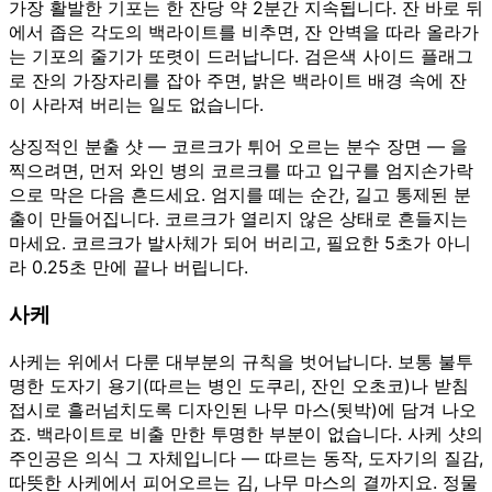
가장 활발한 기포는 한 잔당 약 2분간 지속됩니다. 잔 바로 뒤
에서 좁은 각도의 백라이트를 비추면, 잔 안벽을 따라 올라가
는 기포의 줄기가 또렷이 드러납니다. 검은색 사이드 플래그
로 잔의 가장자리를 잡아 주면, 밝은 백라이트 배경 속에 잔
이 사라져 버리는 일도 없습니다.
상징적인 분출 샷 — 코르크가 튀어 오르는 분수 장면 — 을
찍으려면, 먼저 와인 병의 코르크를 따고 입구를 엄지손가락
으로 막은 다음 흔드세요. 엄지를 떼는 순간, 길고 통제된 분
출이 만들어집니다. 코르크가 열리지 않은 상태로 흔들지는
마세요. 코르크가 발사체가 되어 버리고, 필요한 5초가 아니
라 0.25초 만에 끝나 버립니다.
사케
사케는 위에서 다룬 대부분의 규칙을 벗어납니다. 보통 불투
명한 도자기 용기(따르는 병인 도쿠리, 잔인 오초코)나 받침
접시로 흘러넘치도록 디자인된 나무 마스(됫박)에 담겨 나오
죠. 백라이트로 비출 만한 투명한 부분이 없습니다. 사케 샷의
주인공은 의식 그 자체입니다 — 따르는 동작, 도자기의 질감,
따뜻한 사케에서 피어오르는 김, 나무 마스의 결까지요. 정물