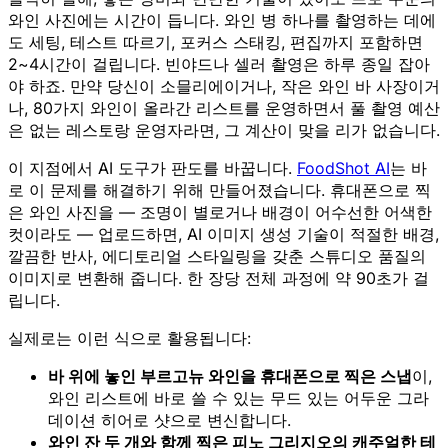
와인 사진에는 시간이 듭니다. 와인 병 하나를 촬영하는 데에
도 세팅, 테스트 따르기, 포커스 스태킹, 편집까지 포함하면
2~4시간이 걸립니다. 빈야드나 셀러 촬영은 하루 종일 잡아
야 하죠. 만약 당신이 소믈리에이거나, 작은 와인 바 사장이거
나, 80가지 와인이 올라간 리스트를 운영하면서 풀 촬영 예산
은 없는 레스토랑 운영자라면, 그 계산이 맞을 리가 없습니다.
이 지점에서 AI 도구가 판도를 바꿉니다.
FoodShot AI
는 바
로 이 문제를 해결하기 위해 만들어졌습니다. 휴대폰으로 찍
은 와인 사진을 — 조명이 별로거나 배경이 어수선한 어색한
컷이라도 — 업로드하면, AI 이미지 생성 기술이 적절한 배경,
깔끔한 반사, 에디토리얼 스타일링을 갖춘 스튜디오 품질의
이미지로 변환해 줍니다. 한 장당 전체 과정에 약 90초가 걸
립니다.
실제로는 이런 식으로 활용됩니다:
바 위에 놓인 부르고뉴 와인을 휴대폰으로 찍은 스냅
이,
와인 리스트에 바로 쓸 수 있는 무드 있는 어두운 그라
데이션 히어로 샷으로 변신합니다.
와인 잔 두 개와 함께 찍은 피노 그리지오의 캐주얼한 테