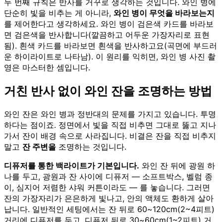
두 번째 규칙은 반사를 거꾸로 생각하는 것입니다. 와인 병에
단순히 빛을 비추는 게 아니라,
와인 병이 무엇을 바라보는지
를 제어한다고 생각하세요. 와인 병이 검은색 카드를 바라보
면 검은색을 반사합니다(깔끔하고 어두운 가장자리로 표현
됨). 흰색 카드를 바라보면 흰색을 반사하고요(곡면에 부드러
운 하이라이트로 나타남). 이 원리를 익히면, 와인 병 사진 촬
영은 마스터한 셈입니다.
거친 반사 없이 와인 잔을 조명하는 방법
와인 잔은 와인 병과 정반대의 문제를 가지고 있습니다. 투명
하다는 점이죠. 정면에서 빛을 직접 비추면 그대로 뚫고 지나
가서 잔이 배경 속으로 사라집니다. 비결은 잔을 직접 비추지
말고
잔 주변을
조명하는 것입니다.
디퓨저를 통한 백라이트가 기본입니다.
와인 잔 뒤에 광원 하
나를 두고, 광원과 잔 사이에 디퓨저 — 소프트박스, 벨럼 종
이, 심지어 저렴한 샤워 커튼이라도 — 를 놓습니다. 그러면
잔의 가장자리가 은은하게 빛나고, 안의 액체도 환하게 살아
납니다. 일반적인 세팅에서는 잔 뒤로 60~120cm(2~4피트)
거리에 디퓨저를 두고, 디퓨저 뒤로 30~60cm(1~2피트) 거