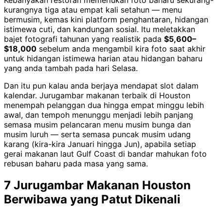
Kebanyakan restoran memerlukan foto baharu sekurang-
kurangnya tiga atau empat kali setahun — menu
bermusim, kemas kini platform penghantaran, hidangan
istimewa cuti, dan kandungan sosial. Itu meletakkan
bajet fotografi tahunan yang realistik pada
$5,600–
$18,000
sebelum anda mengambil kira foto saat akhir
untuk hidangan istimewa harian atau hidangan baharu
yang anda tambah pada hari Selasa.
Dan itu pun kalau anda berjaya mendapat slot dalam
kalendar. Jurugambar makanan terbaik di Houston
menempah pelanggan dua hingga empat minggu lebih
awal, dan tempoh menunggu menjadi lebih panjang
semasa musim pelancaran menu musim bunga dan
musim luruh — serta semasa puncak musim udang
karang (kira-kira Januari hingga Jun), apabila setiap
gerai makanan laut Gulf Coast di bandar mahukan foto
rebusan baharu pada masa yang sama.
7 Jurugambar Makanan Houston
Berwibawa yang Patut Dikenali