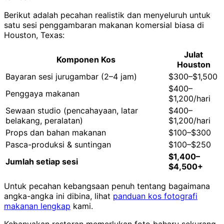
Berikut adalah pecahan realistik dan menyeluruh untuk
satu sesi penggambaran makanan komersial biasa di
Houston, Texas:
Julat
Komponen Kos
Houston
Bayaran sesi jurugambar (2–4 jam)
$300–$1,500
$400–
Penggaya makanan
$1,200/hari
Sewaan studio (pencahayaan, latar
$400–
belakang, peralatan)
$1,200/hari
Props dan bahan makanan
$100–$300
Pasca-produksi & suntingan
$100–$250
$1,400–
Jumlah setiap sesi
$4,500+
Untuk pecahan kebangsaan penuh tentang bagaimana
angka-angka ini dibina, lihat
panduan kos fotografi
makanan lengkap
kami.