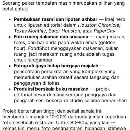
Seorang pakar tempatan masih merupakan pilihan yang
betul untuk:
Pembukaan rasmi dan liputan akhbar
— imej hero
untuk liputan editorial dalam
Houston Chronicle
,
Texas Monthly
,
Eater Houston
, atau
PaperCity
Foto ruang dalaman dan suasana
— ruang makan,
teres, dan bar anda pada waktu emas (golden
hour). FoodShot menggayakan
makanan
, bukan
ruang, jadi merakam ruang anda adalah tugas
untuk jurugambar
Fotografi gaya hidup bergaya majalah
—
penceritaan persekitaran yang kompleks yang
memerlukan arahan kreatif secara langsung dan
penggayaan di lokasi
Produksi berskala buku masakan
— projek
editorial besar di mana seorang penggaya dan
pengarah seni bekerja di studio selama berhari-hari
Projek bertaruhan tinggi dan sekali sahaja ini
membentuk mungkin 10–20% daripada jumlah keperluan
foto sesebuah restoran. Untuk 80–90% yang lain —
kemas kini menu, foto penghantaran, hidangan istimewa