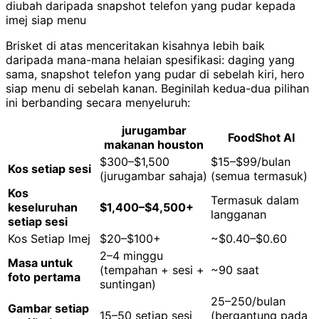
diubah daripada snapshot telefon yang pudar kepada
imej siap menu
Brisket di atas menceritakan kisahnya lebih baik
daripada mana-mana helaian spesifikasi: daging yang
sama, snapshot telefon yang pudar di sebelah kiri, hero
siap menu di sebelah kanan. Beginilah kedua-dua pilihan
ini berbanding secara menyeluruh:
jurugambar
FoodShot AI
makanan houston
$300–$1,500
$15–$99/bulan
Kos setiap sesi
(jurugambar sahaja)
(semua termasuk)
Kos
Termasuk dalam
keseluruhan
$1,400–$4,500+
langganan
setiap sesi
Kos Setiap Imej
$20–$100+
~$0.40–$0.60
2–4 minggu
Masa untuk
(tempahan + sesi +
~90 saat
foto pertama
suntingan)
25–250/bulan
Gambar setiap
15–50 setiap sesi
(bergantung pada