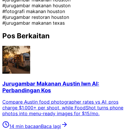
#jurugambar makanan houston
#fotografi makanan houston
#jurugambar restoran houston
#jurugambar makanan texas
Pos Berkaitan
Jurugambar Makanan Austin lwn AI:
Perbandingan Kos
Compare Austin food photographer rates vs AI: pros
charge $1,000+ per shoot, while FoodShot turns phone
photos into menu-ready images for $15/mo.
14 min bacaan
Baca lagi