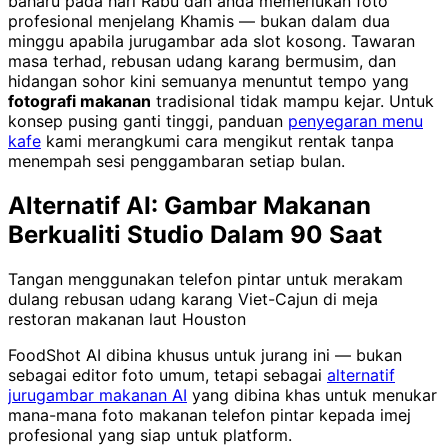
baharu pada hari Rabu dan anda memerlukan foto
profesional menjelang Khamis — bukan dalam dua
minggu apabila jurugambar ada slot kosong. Tawaran
masa terhad, rebusan udang karang bermusim, dan
hidangan sohor kini semuanya menuntut tempo yang
fotografi makanan
tradisional tidak mampu kejar. Untuk
konsep pusing ganti tinggi, panduan
penyegaran menu
kafe
kami merangkumi cara mengikut rentak tanpa
menempah sesi penggambaran setiap bulan.
Alternatif AI: Gambar Makanan
Berkualiti Studio Dalam 90 Saat
Tangan menggunakan telefon pintar untuk merakam
dulang rebusan udang karang Viet-Cajun di meja
restoran makanan laut Houston
FoodShot AI dibina khusus untuk jurang ini — bukan
sebagai editor foto umum, tetapi sebagai
alternatif
jurugambar makanan AI
yang dibina khas untuk menukar
mana-mana foto makanan telefon pintar kepada imej
profesional yang siap untuk platform.