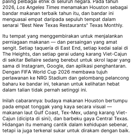
paling pelbagai etnik di seluruh negara. Pada tahun
2026,
Los Angeles Times
menamakan Houston sebagai
bandar makanan terbaik tahun itu, dan bandar ini
menguasai empat daripada sepuluh tempat dalam
senarai "Best New Texas Restaurants" Texas Monthly.
Itu tempat yang menggembirakan untuk menjalankan
perniagaan makanan — dan persaingan yang amat
sengit. Setiap taquería di East End, setiap kedai salai di
The Heights, dan setiap gerai udang karang Viet-Cajun
di sekitar Bellaire sedang berebut untuk skrol lapar yang
sama di Instagram, Google, dan aplikasi penghantaran.
Dengan FIFA World Cup 2026 membawa tujuh
perlawanan ke NRG Stadium dan gelombang pelancong
baharu ke bandar ini, tekanan untuk kelihatan hebat
dalam talian tidak pernah setinggi ini.
Inilah cabarannya: budaya makanan Houston bertumpu
pada empat tonggak yang kaya secara visual —
makanan laut Gulf Coast, Tex-Mex, udang karang Viet-
Cajun (dicipta di sini), dan barbeku gaya Central Texas.
Hidangan itu memang cantik dalam kehidupan sebenar,
tetapi ia juga terkenal sukar untuk dirakam dengan baik.