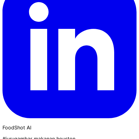
FoodShot AI
#jurugambar makanan houston