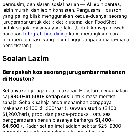
bermusim, dan siaran sosial harian — AI lebih pantas,
lebih murah, dan lebih konsisten. Pengusaha Houston
yang paling bijak menggunakan kedua-duanya: seorang
jurugambar untuk detik-detik utama, dan FoodShot
untuk segala-galanya yang lain. (Untuk konsep mewah,
panduan
fotografi fine dining
kami merangkumi cara
memperoleh hasil yang lebih tinggi daripada mana-mana
pendekatan.)
Soalan Lazim
Berapakah kos seorang jurugambar makanan
di Houston?
Kebanyakan jurugambar makanan Houston mengenakan
caj
$300–$1,500+ setiap sesi
untuk masa mereka
sahaja. Sebaik sahaja anda menambah penggaya
makanan ($400–$1,200/hari), sewaan studio ($400–
$1,200/hari), prop, dan pasca-produksi, satu sesi
penggambaran penuh biasanya berharga
$1,400–
$4,500+
. Kadar setiap imej adalah sekitar $25–$300
bergantung pada pengalaman jurugambar dan