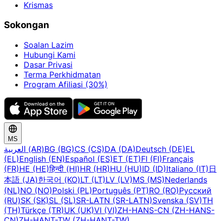
Krismas
Sokongan
Soalan Lazim
Hubungi Kami
Dasar Privasi
Terma Perkhidmatan
Program Afiliasi (30%)
MS
العربية (AR)
BG (BG)
CS (CS)
DA (DA)
Deutsch (DE)
EL
(EL)
English (EN)
Español (ES)
ET (ET)
FI (FI)
Français
(FR)
HE (HE)
हिन्दी (HI)
HR (HR)
HU (HU)
ID (ID)
Italiano (IT)
日
本語 (JA)
한국어 (KO)
LT (LT)
LV (LV)
MS (MS)
Nederlands
(NL)
NO (NO)
Polski (PL)
Português (PT)
RO (RO)
Русский
(RU)
SK (SK)
SL (SL)
SR-LATN (SR-LATN)
Svenska (SV)
TH
(TH)
Türkçe (TR)
UK (UK)
VI (VI)
ZH-HANS-CN (ZH-HANS-
CN)
ZH-HANT-TW (ZH-HANT-TW)