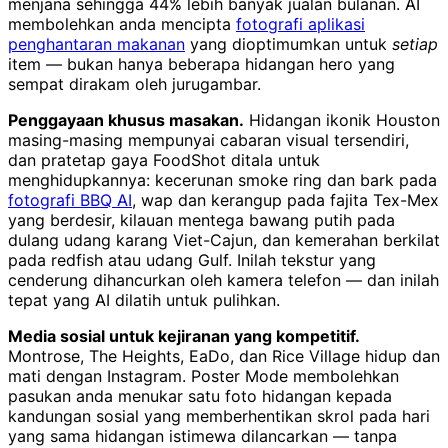
menjana sehingga 44% lebih banyak jualan bulanan. AI
membolehkan anda mencipta
fotografi aplikasi
penghantaran makanan
yang dioptimumkan untuk
setiap
item — bukan hanya beberapa hidangan hero yang
sempat dirakam oleh jurugambar.
Penggayaan khusus masakan.
Hidangan ikonik Houston
masing-masing mempunyai cabaran visual tersendiri,
dan pratetap gaya FoodShot ditala untuk
menghidupkannya: kecerunan smoke ring dan bark pada
fotografi BBQ AI
, wap dan kerangup pada fajita Tex-Mex
yang berdesir, kilauan mentega bawang putih pada
dulang udang karang Viet-Cajun, dan kemerahan berkilat
pada redfish atau udang Gulf. Inilah tekstur yang
cenderung dihancurkan oleh kamera telefon — dan inilah
tepat yang AI dilatih untuk pulihkan.
Media sosial untuk kejiranan yang kompetitif.
Montrose, The Heights, EaDo, dan Rice Village hidup dan
mati dengan Instagram. Poster Mode membolehkan
pasukan anda menukar satu foto hidangan kepada
kandungan sosial yang memberhentikan skrol pada hari
yang sama hidangan istimewa dilancarkan — tanpa