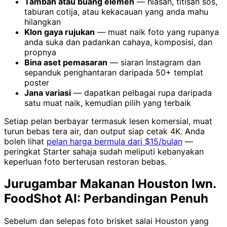
Tambah atau buang elemen
— hiasan, titisan sos,
taburan cotija, atau kekacauan yang anda mahu
hilangkan
Klon gaya rujukan
— muat naik foto yang rupanya
anda suka dan padankan cahaya, komposisi, dan
propnya
Bina aset pemasaran
— siaran Instagram dan
sepanduk penghantaran daripada 50+ templat
poster
Jana variasi
— dapatkan pelbagai rupa daripada
satu muat naik, kemudian pilih yang terbaik
Setiap pelan berbayar termasuk lesen komersial, muat
turun bebas tera air, dan output siap cetak 4K. Anda
boleh lihat
pelan harga bermula dari $15/bulan
—
peringkat Starter sahaja sudah meliputi kebanyakan
keperluan foto berterusan restoran bebas.
Jurugambar Makanan Houston lwn.
FoodShot AI: Perbandingan Penuh
Sebelum dan selepas foto brisket salai Houston yang