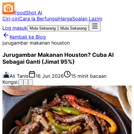
FoodShot AI
Ciri-ciri
Cara Ia Berfungsi
Harga
Soalan Lazim
Log masuk
Mula Sekarang
Mula Sekarang
Kembali ke Blog
jurugambar makanan houston
Jurugambar Makanan Houston? Cuba AI
Sebagai Ganti (Jimat 95%)
Ali Tanis
16 Jun 2026
15 minit bacaan
Kongsi: