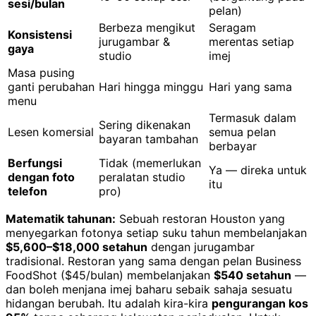
sesi/bulan
pelan)
Berbeza mengikut
Seragam
Konsistensi
jurugambar &
merentas setiap
gaya
studio
imej
Masa pusing
ganti perubahan
Hari hingga minggu
Hari yang sama
menu
Termasuk dalam
Sering dikenakan
Lesen komersial
semua pelan
bayaran tambahan
berbayar
Berfungsi
Tidak (memerlukan
Ya — direka untuk
dengan foto
peralatan studio
itu
telefon
pro)
Matematik tahunan:
Sebuah restoran Houston yang
menyegarkan fotonya setiap suku tahun membelanjakan
$5,600–$18,000 setahun
dengan jurugambar
tradisional. Restoran yang sama dengan pelan Business
FoodShot ($45/bulan) membelanjakan
$540 setahun
—
dan boleh menjana imej baharu sebaik sahaja sesuatu
hidangan berubah. Itu adalah kira-kira
pengurangan kos