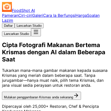
FoodShot AI
Pameran
Ciri-ciri
Galeri
Cara Ia Berfungsi
Harga
Soalan
Lazim
Daftar
Lancarkan Studio
Lancarkan Studio
Cipta Fotografi Makanan Bertema
Krismas dengan AI dalam Beberapa
Saat
Tukarkan mana-mana gambar makanan kepada suasana
Krismas yang meriah dalam beberapa saat. Tanpa
jurugambar—hanya muat naik, pilih tema Krismas, dan
jana visual sedia perayaan untuk restoran anda.
Mulakan penggambaran Krismas anda sekarang
Dipercayai oleh 25,000+ Restoran, Chef & Pencipta